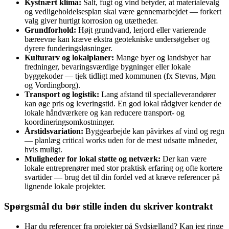
Kystnært klima:
Salt, fugt og vind betyder, at materialevalg
og vedligeholdelsesplan skal være gennemarbejdet — forkert
valg giver hurtigt korrosion og utætheder.
Grundforhold:
Højt grundvand, lerjord eller varierende
bæreevne kan kræve ekstra geotekniske undersøgelser og
dyrere funderingsløsninger.
Kulturarv og lokalplaner:
Mange byer og landsbyer har
fredninger, bevaringsværdige bygninger eller lokale
byggekoder — tjek tidligt med kommunen (fx Stevns, Møn
og Vordingborg).
Transport og logistik:
Lang afstand til specialleverandører
kan øge pris og leveringstid. En god lokal rådgiver kender de
lokale håndværkere og kan reducere transport‑ og
koordineringsomkostninger.
Årstidsvariation:
Byggearbejde kan påvirkes af vind og regn
— planlæg critical works uden for de mest udsatte måneder,
hvis muligt.
Muligheder for lokal støtte og netværk:
Der kan være
lokale entreprenører med stor praktisk erfaring og ofte kortere
svartider — brug det til din fordel ved at kræve referencer på
lignende lokale projekter.
Spørgsmål du bør stille inden du skriver kontrakt
Har du referencer fra projekter på Sydsjælland? Kan jeg ringe