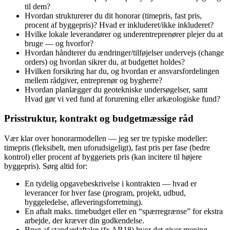
til dem?
Hvordan strukturerer du dit honorar (timepris, fast pris,
procent af byggepris)? Hvad er inkluderet/ikke inkluderet?
Hvilke lokale leverandører og underentreprenører plejer du at
bruge — og hvorfor?
Hvordan håndterer du ændringer/tilføjelser undervejs (change
orders) og hvordan sikrer du, at budgettet holdes?
Hvilken forsikring har du, og hvordan er ansvarsfordelingen
mellem rådgiver, entreprenør og bygherre?
Hvordan planlægger du geotekniske undersøgelser, samt
Hvad gør vi ved fund af forurening eller arkæologiske fund?
Prisstruktur, kontrakt og budgetmæssige råd
Vær klar over honorarmodellen — jeg ser tre typiske modeller:
timepris (fleksibelt, men uforudsigeligt), fast pris per fase (bedre
kontrol) eller procent af byggeriets pris (kan incitere til højere
byggepris). Sørg altid for:
En tydelig opgavebeskrivelse i kontrakten — hvad er
leverancer for hver fase (program, projekt, udbud,
byggeledelse, afleveringsforretning).
En aftalt maks. timebudget eller en “spærregrænse” for ekstra
arbejde, der kræver din godkendelse.
Brug af standardaftaler (fx AB18) hvor det giver mening —