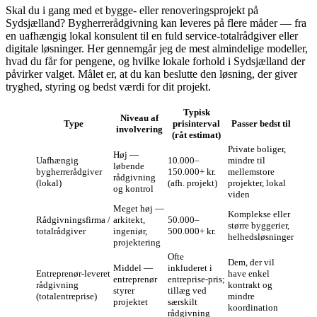
Skal du i gang med et bygge- eller renoveringsprojekt på
Sydsjælland? Bygherrerådgivning kan leveres på flere måder — fra
en uafhængig lokal konsulent til en fuld service‑totalrådgiver eller
digitale løsninger. Her gennemgår jeg de mest almindelige modeller,
hvad du får for pengene, og hvilke lokale forhold i Sydsjælland der
påvirker valget. Målet er, at du kan beslutte den løsning, der giver
tryghed, styring og bedst værdi for dit projekt.
Typisk
Niveau af
Type
prisinterval
Passer bedst til
involvering
(råt estimat)
Private boliger,
Høj —
Uafhængig
10.000–
mindre til
løbende
bygherrerådgiver
150.000+ kr.
mellemstore
rådgivning
(lokal)
(afh. projekt)
projekter, lokal
og kontrol
viden
Meget høj —
Komplekse eller
Rådgivningsfirma /
arkitekt,
50.000–
større byggerier,
totalrådgiver
ingeniør,
500.000+ kr.
helhedsløsninger
projektering
Ofte
Dem, der vil
Middel —
inkluderet i
Entreprenør‑leveret
have enkel
entreprenør
entreprise‑pris;
rådgivning
kontrakt og
styrer
tillæg ved
(totalentreprise)
mindre
projektet
særskilt
koordination
rådgivning