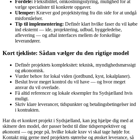
Fordele:
Fleksibilitet, omkostningsstyring, mulighed for at
vælge specialister til konkrete opgaver.
Ulemper:
Kræver god projektstyring fra din side for at undgå
misforståelser.
Tip til implementering:
Definér klart hvilke faser du vil købe
ind eksternt — ide, projektering, udbud, byggeledelse,
aflevering — og aftal interfaces mellem de forskellige
leverandører.
Kort tjekliste: Sådan vælger du den rigtige model
Definér projektets kompleksitet: teknisk, myndighedsmæssigt
og økonomisk.
Vurder behov for lokal viden (jordbund, kyst, lokalplaner).
Beslut hvor meget kontrol du vil have — og hvor meget
ansvar du vil overlade.
Få altid referencer og lokale eksempler fra Sydsjælland hvis
muligt.
Skriv klare leverancer, tidspunkter og betalingsbetingelser ind
i kontrakten.
Har du et konkret projekt i Sydsjælland, kan jeg hjælpe dig med at
skitsere den model, der passer bedst til dine tidsperspektiver og
økonomi — og pege på, hvilke lokale krav vi skal tage højde for.
Kontakt mig gerne med projektets størrelse og ønsket leverance, så