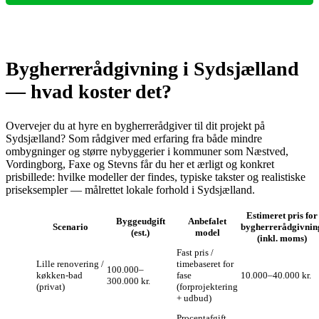
Bygherrerådgivning i Sydsjælland
— hvad koster det?
Overvejer du at hyre en bygherrerådgiver til dit projekt på
Sydsjælland? Som rådgiver med erfaring fra både mindre
ombygninger og større nybyggerier i kommuner som Næstved,
Vordingborg, Faxe og Stevns får du her et ærligt og konkret
prisbillede: hvilke modeller der findes, typiske takster og realistiske
priseksempler — målrettet lokale forhold i Sydsjælland.
Estimeret pris for
Byggeudgift
Anbefalet
Scenario
bygherrerådgivnin
(est.)
model
(inkl. moms)
Fast pris /
Lille renovering /
timebaseret for
100.000–
køkken-bad
fase
10.000–40.000 kr.
300.000 kr.
(privat)
(forprojektering
+ udbud)
Procentafgift