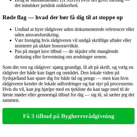
det mindsker juridisk usikkerhed.
Røde flag — hvad der bør få dig til at stoppe op
Undlad at hyre rådgivere uden dokumenterede referencer eller
uden ansvarsforsikring.
Vær forsigtig hvis rådgiveren vil undgå skriftlige aftaler eller
insisterer på uklare honorarvilkår.
Pas på meget lave tilbud — de skjuler ofte manglende
dækning eller forventning om ændringer senere.
Som din ven og rådgiver: spørg grundigt, få alt på skrift, og vælg en
rådgiver der både kan faget og området. Den lokale viden på
Sydsjælland kan spare dig for både tid og penge — men kun hvis
rådgiveren kender de lokale udfordringer og har styr på processerne.
Hvis du vil, kan jeg hjælpe med en tjekliste du kan tage med til de
første møder eller gennemgå tilbud for dig — sig til, så sætter jeg det
sammen.
Få 3 tilbud på Bygherrerådgivning