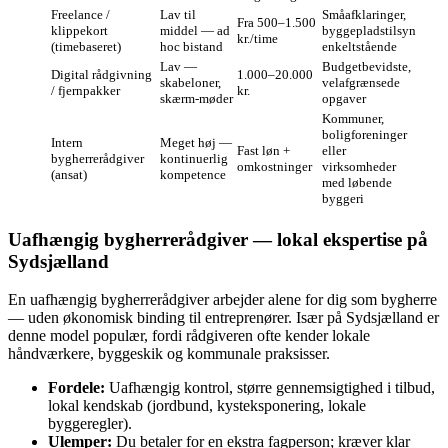
Freelance /
Lav til
Småafklaringer,
Fra 500–1.500
klippekort
middel — ad
byggepladstilsyn
kr./time
(timebaseret)
hoc bistand
enkeltstående
Lav —
Budgetbevidste,
Digital rådgivning
1.000–20.000
skabeloner,
velafgrænsede
/ fjernpakker
kr.
skærm‑møder
opgaver
Kommuner,
boligforeninger
Intern
Meget høj —
Fast løn +
eller
bygherrerådgiver
kontinuerlig
omkostninger
virksomheder
(ansat)
kompetence
med løbende
byggeri
Uafhængig bygherrerådgiver — lokal ekspertise på
Sydsjælland
En uafhængig bygherrerådgiver arbejder alene for dig som bygherre
— uden økonomisk binding til entreprenører. Især på Sydsjælland er
denne model populær, fordi rådgiveren ofte kender lokale
håndværkere, byggeskik og kommunale praksisser.
Fordele:
Uafhængig kontrol, større gennemsigtighed i tilbud,
lokal kendskab (jordbund, kysteksponering, lokale
byggeregler).
Ulemper:
Du betaler for en ekstra fagperson; kræver klar