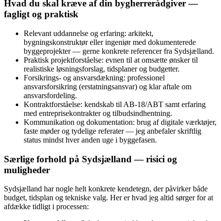
Hvad du skal kræve af din bygherrerådgiver —
fagligt og praktisk
Relevant uddannelse og erfaring: arkitekt,
bygningskonstruktør eller ingeniør med dokumenterede
byggeprojekter — gerne konkrete referencer fra Sydsjælland.
Praktisk projektforståelse: evnen til at omsætte ønsker til
realistiske løsningsforslag, tidsplaner og budgetter.
Forsikrings- og ansvarsdækning: professionel
ansvarsforsikring (erstatningsansvar) og klar aftale om
ansvarsfordeling.
Kontraktforståelse: kendskab til AB‑18/ABT samt erfaring
med entreprisekontrakter og tilbudsindhentning.
Kommunikation og dokumentation: brug af digitale værktøjer,
faste møder og tydelige referater — jeg anbefaler skriftlig
status mindst hver anden uge i byggefasen.
Særlige forhold på Sydsjælland — risici og
muligheder
Sydsjælland har nogle helt konkrete kendetegn, der påvirker både
budget, tidsplan og tekniske valg. Her er hvad jeg altid sørger for at
afdække tidligt i processen: