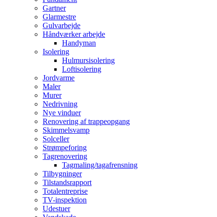
Gartner
Glarmestre
Gulvarbejde
Håndværker arbejde
Handyman
Isolering
Hulmursisolering
Loftisolering
Jordvarme
Maler
Murer
Nedrivning
Nye vinduer
Renovering af trappeopgang
Skimmelsvamp
Solceller
Strømpeforing
Tagrenovering
Tagmaling/tagafrensning
Tilbygninger
Tilstandsrapport
Totalentreprise
TV-inspektion
Udestuer