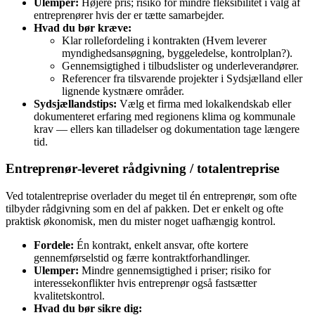
Ulemper:
Højere pris; risiko for mindre fleksibilitet i valg af
entreprenører hvis der er tætte samarbejder.
Hvad du bør kræve:
Klar rollefordeling i kontrakten (Hvem leverer
myndighedsansøgning, byggeledelse, kontrolplan?).
Gennemsigtighed i tilbudslister og underleverandører.
Referencer fra tilsvarende projekter i Sydsjælland eller
lignende kystnære områder.
Sydsjællandstips:
Vælg et firma med lokalkendskab eller
dokumenteret erfaring med regionens klima og kommunale
krav — ellers kan tilladelser og dokumentation tage længere
tid.
Entreprenør‑leveret rådgivning / totalentreprise
Ved totalentreprise overlader du meget til én entreprenør, som ofte
tilbyder rådgivning som en del af pakken. Det er enkelt og ofte
praktisk økonomisk, men du mister noget uafhængig kontrol.
Fordele:
Én kontrakt, enkelt ansvar, ofte kortere
gennemførselstid og færre kontraktforhandlinger.
Ulemper:
Mindre gennemsigtighed i priser; risiko for
interessekonflikter hvis entreprenør også fastsætter
kvalitetskontrol.
Hvad du bør sikre dig: