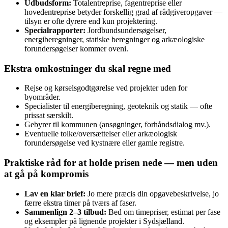
Udbudsform:
Totalentreprise, fagentreprise eller
hovedentreprise betyder forskellig grad af rådgiveropgaver —
tilsyn er ofte dyrere end kun projektering.
Specialrapporter:
Jordbundsundersøgelser,
energiberegninger, statiske beregninger og arkæologiske
forundersøgelser kommer oveni.
Ekstra omkostninger du skal regne med
Rejse og kørselsgodtgørelse ved projekter uden for
byområder.
Specialister til energiberegning, geoteknik og statik — ofte
prissat særskilt.
Gebyrer til kommunen (ansøgninger, forhåndsdialog mv.).
Eventuelle tolke/oversættelser eller arkæologisk
forundersøgelse ved kystnære eller gamle registre.
Praktiske råd for at holde prisen nede — men uden
at gå på kompromis
Lav en klar brief:
Jo mere præcis din opgavebeskrivelse, jo
færre ekstra timer på tværs af faser.
Sammenlign 2–3 tilbud:
Bed om timepriser, estimat per fase
og eksempler på lignende projekter i Sydsjælland.