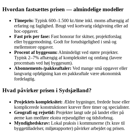
Hvordan fastsættes prisen — almindelige modeller
Timepris:
Typisk 600–1.500 kr./time inkl. moms afhængig af
erfaring og faglighed. Brugt ved kortvarig rådgivning eller ad
hoc‑opgaver.
Fast pris per fase:
Fast honorar for skitser, projektforslag
eller byggemodning. Godt for forudsigelighed i små og
mellemstore opgaver.
Procent af byggesum:
Almindeligt ved større projekter.
Typisk 2–7% afhængig af kompleksitet og omfang (lavere
procentsats ved høj byggesum).
Abonnements-/pakkeaftaler:
Ved mange små opgaver eller
langvarig opfølgning kan en pakkeaftale være økonomisk
fordelagtig.
Hvad påvirker prisen i Sydsjælland?
Projektets kompleksitet:
Ældre bygninger, fredede huse eller
komplicerede konstruktioner kræver flere timer og specialister.
Geografi og rejsetid:
Projekter langt ude på landet eller på
øerne kan medføre ekstra rejseudgifter og tidsforbrug.
Myndighedskrav:
Lokal praksis i kommunerne (fx krav til
byggetilladelser, miljørapporter) påvirker arbejdet og prisen.