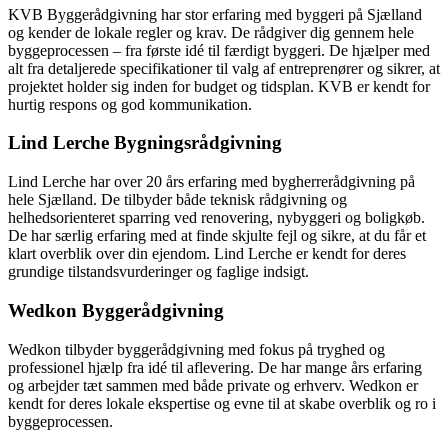
KVB Byggerådgivning har stor erfaring med byggeri på Sjælland
og kender de lokale regler og krav. De rådgiver dig gennem hele
byggeprocessen – fra første idé til færdigt byggeri. De hjælper med
alt fra detaljerede specifikationer til valg af entreprenører og sikrer, at
projektet holder sig inden for budget og tidsplan. KVB er kendt for
hurtig respons og god kommunikation.
Lind Lerche Bygningsrådgivning
Lind Lerche har over 20 års erfaring med bygherrerådgivning på
hele Sjælland. De tilbyder både teknisk rådgivning og
helhedsorienteret sparring ved renovering, nybyggeri og boligkøb.
De har særlig erfaring med at finde skjulte fejl og sikre, at du får et
klart overblik over din ejendom. Lind Lerche er kendt for deres
grundige tilstandsvurderinger og faglige indsigt.
Wedkon Byggerådgivning
Wedkon tilbyder byggerådgivning med fokus på tryghed og
professionel hjælp fra idé til aflevering. De har mange års erfaring
og arbejder tæt sammen med både private og erhverv. Wedkon er
kendt for deres lokale ekspertise og evne til at skabe overblik og ro i
byggeprocessen.