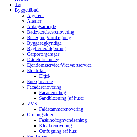
Tøj
Byggetilbud
Algerens
Altaner
Anlægsarbejde
Badeværelsesrenovering
Belægning/brolægning
Byggesagkyndige
Bygherrerådgivning
Carporte/garager
Dørtelefonanlæg
Ejendomsservice/Viceværtservice
Elektriker
Eltjek
Energimærke
Facaderenovering
Facademaling
Sandblæsning (af huse)
VVS
Faldstammerenovering
Omfangsdræn
Faskine/regnvandsanlæg
Kloakrenovering
Omfugning (af hus)
Fundament