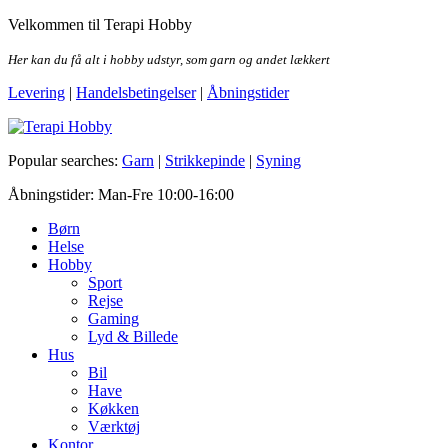
Skip
Velkommen til Terapi Hobby
to
the
Her kan du få alt i hobby udstyr, som garn og andet lækkert
content
Levering
|
Handelsbetingelser
|
Åbningstider
Terapi Hobby
Popular searches:
Garn
|
Strikkepinde
|
Syning
Åbningstider: Man-Fre 10:00-16:00
Børn
Helse
Hobby
Sport
Rejse
Gaming
Lyd & Billede
Hus
Bil
Have
Køkken
Værktøj
Kontor