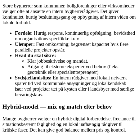
Store bygherrer som kommuner, boligforeninger eller virksomheder
vælger ofte at ansætte en intern bygherrerådgiver. Det giver
kontinuitet, hurtig beslutningsgang og opbygning af intern viden om
lokale forhold.
Fordele:
Hurtig respons, kontinuerlig opfølgning, bevidsthed
om organisations specifikke krav.
Ulemper:
Fast omkostning; begrænset kapacitet hvis flere
parallelle projekter opstår.
Hvad du skal sikre:
Klar jobbeskrivelse og mandat.
Adgang til eksterne eksperter ved behov (f.eks.
geoteknik eller specialentreprenører).
Sydsjællandstips:
En intern rådgiver med lokalt netværk
sparer tid ved kommunale ansøgninger og lokalkendskab —
især ved projekter tæt på kysten eller i landsbyer med særlige
bevaringskrav.
Hybrid‑model — mix og match efter behov
Mange bygherrer vælger en hybrid: digital forberedelse, freelance til
situationsbestemt faglighed og en lokal uafhængig rådgiver til
kritiske faser. Det kan give god balance mellem pris og kontrol.