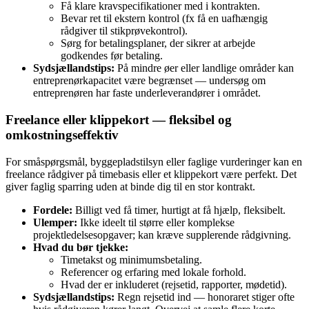
Få klare kravspecifikationer med i kontrakten.
Bevar ret til ekstern kontrol (fx få en uafhængig
rådgiver til stikprøvekontrol).
Sørg for betalingsplaner, der sikrer at arbejde
godkendes før betaling.
Sydsjællandstips:
På mindre øer eller landlige områder kan
entreprenørkapacitet være begrænset — undersøg om
entreprenøren har faste underleverandører i området.
Freelance eller klippekort — fleksibel og
omkostningseffektiv
For småspørgsmål, byggepladstilsyn eller faglige vurderinger kan en
freelance rådgiver på timebasis eller et klippekort være perfekt. Det
giver faglig sparring uden at binde dig til en stor kontrakt.
Fordele:
Billigt ved få timer, hurtigt at få hjælp, fleksibelt.
Ulemper:
Ikke ideelt til større eller komplekse
projektledelsesopgaver; kan kræve supplerende rådgivning.
Hvad du bør tjekke:
Timetakst og minimumsbetaling.
Referencer og erfaring med lokale forhold.
Hvad der er inkluderet (rejsetid, rapporter, mødetid).
Sydsjællandstips:
Regn rejsetid ind — honoraret stiger ofte