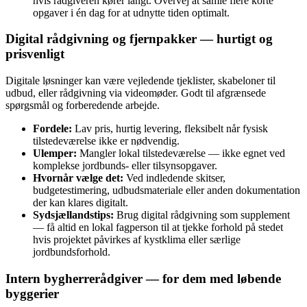
hvis rådgiveren kører langt. Overvej at samle flere korte
opgaver i én dag for at udnytte tiden optimalt.
Digital rådgivning og fjernpakker — hurtigt og
prisvenligt
Digitale løsninger kan være vejledende tjeklister, skabeloner til
udbud, eller rådgivning via videomøder. Godt til afgrænsede
spørgsmål og forberedende arbejde.
Fordele:
Lav pris, hurtig levering, fleksibelt når fysisk
tilstedeværelse ikke er nødvendig.
Ulemper:
Mangler lokal tilstedeværelse — ikke egnet ved
komplekse jordbunds- eller tilsynsopgaver.
Hvornår vælge det:
Ved indledende skitser,
budgetestimering, udbudsmateriale eller anden dokumentation
der kan klares digitalt.
Sydsjællandstips:
Brug digital rådgivning som supplement
— få altid en lokal fagperson til at tjekke forhold på stedet
hvis projektet påvirkes af kystklima eller særlige
jordbundsforhold.
Intern bygherrerådgiver — for dem med løbende
byggerier