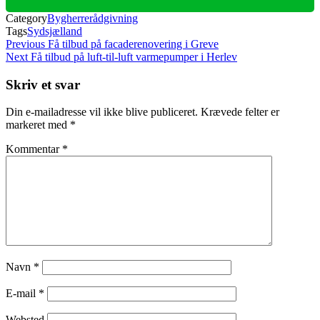
Category
Bygherrerådgivning
Tags
Sydsjælland
Indlægsnavigation
Previous
Previous
Få tilbud på facaderenovering i Greve
Post
Next
Next
Få tilbud på luft-til-luft varmepumper i Herlev
Post
Skriv et svar
Din e-mailadresse vil ikke blive publiceret.
Krævede felter er
markeret med
*
Kommentar
*
Navn
*
E-mail
*
Websted