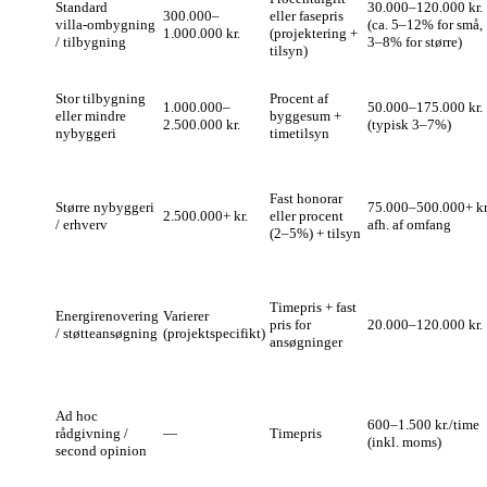
Standard
30.000–120.000 kr.
300.000–
eller fasepris
villa‑ombygning
(ca. 5–12% for små,
1.000.000 kr.
(projektering +
/ tilbygning
3–8% for større)
tilsyn)
Stor tilbygning
Procent af
1.000.000–
50.000–175.000 kr.
eller mindre
byggesum +
2.500.000 kr.
(typisk 3–7%)
nybyggeri
timetilsyn
Fast honorar
Større nybyggeri
75.000–500.000+ kr
2.500.000+ kr.
eller procent
/ erhverv
afh. af omfang
(2–5%) + tilsyn
Timepris + fast
Energirenovering
Varierer
pris for
20.000–120.000 kr.
/ støtteansøgning
(projektspecifikt)
ansøgninger
Ad hoc
600–1.500 kr./time
rådgivning /
—
Timepris
(inkl. moms)
second opinion