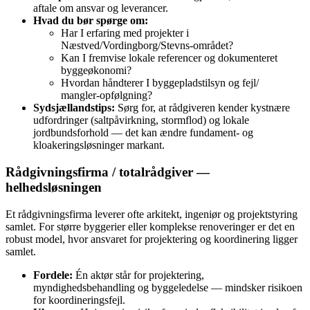
aftale om ansvar og leverancer.
Hvad du bør spørge om:
Har I erfaring med projekter i
Næstved/Vordingborg/Stevns‑området?
Kan I fremvise lokale referencer og dokumenteret
byggeøkonomi?
Hvordan håndterer I byggepladstilsyn og fejl/
mangler‑opfølgning?
Sydsjællandstips:
Sørg for, at rådgiveren kender kystnære
udfordringer (saltpåvirkning, stormflod) og lokale
jordbundsforhold — det kan ændre fundament- og
kloakeringsløsninger markant.
Rådgivningsfirma / totalrådgiver —
helhedsløsningen
Et rådgivningsfirma leverer ofte arkitekt, ingeniør og projektstyring
samlet. For større byggerier eller komplekse renoveringer er det en
robust model, hvor ansvaret for projektering og koordinering ligger
samlet.
Fordele:
Én aktør står for projektering,
myndighedsbehandling og byggeledelse — mindsker risikoen
for koordineringsfejl.