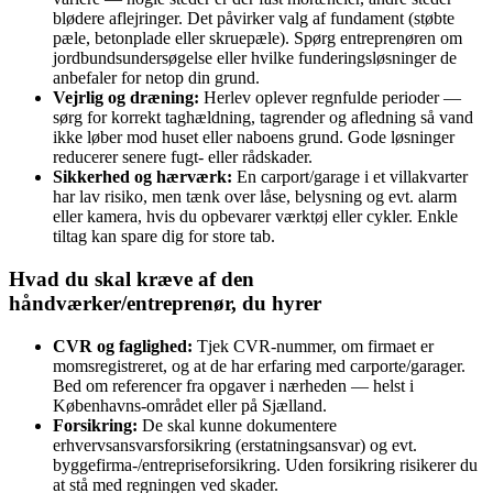
blødere aflejringer. Det påvirker valg af fundament (støbte
pæle, betonplade eller skruepæle). Spørg entreprenøren om
jordbundsundersøgelse eller hvilke funderingsløsninger de
anbefaler for netop din grund.
Vejrlig og dræning:
Herlev oplever regnfulde perioder —
sørg for korrekt taghældning, tagrender og afledning så vand
ikke løber mod huset eller naboens grund. Gode løsninger
reducerer senere fugt- eller rådskader.
Sikkerhed og hærværk:
En carport/garage i et villakvarter
har lav risiko, men tænk over låse, belysning og evt. alarm
eller kamera, hvis du opbevarer værktøj eller cykler. Enkle
tiltag kan spare dig for store tab.
Hvad du skal kræve af den
håndværker/entreprenør, du hyrer
CVR og faglighed:
Tjek CVR-nummer, om firmaet er
momsregistreret, og at de har erfaring med carporte/garager.
Bed om referencer fra opgaver i nærheden — helst i
Københavns-området eller på Sjælland.
Forsikring:
De skal kunne dokumentere
erhvervsansvarsforsikring (erstatningsansvar) og evt.
byggefirma‑/entrepriseforsikring. Uden forsikring risikerer du
at stå med regningen ved skader.