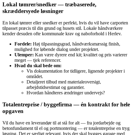
Lokal tømrer/snedker — træbaserede,
skræddersyede løsninger
En lokal tømrer eller snedker er perfekt, hvis du vil have carporten
tilpasset præcis til din grund og husets stil. Lokale håndværkere
kender desuden ofte kommunale krav og nabo­forhold i Herlev.
Fordele:
Høj tilpasningsgrad, håndværksmæssig finish,
mulighed for løbende dialog under projektet.
Ulemper:
Kan være dyrere end kit; kvalitet og pris varierer
meget — tjek referencer.
Hvad du skal bede om:
Vis dokumentation for tidligere, lignende projekter i
området.
Detaljeret tilbud med materialeoversigt,
arbejdstidsestimat og garantier.
Hvordan håndteres ændringer undervejs?
Totalentreprise / byggefirma — én kontrakt for hele
opgaven
Vil du have en leverandør til at stå for alt — fra jordarbejde og
betonfundament til el og portmontering — er totalentreprise en tryg
løsning. Det er særligt relevant, hvis der skal bygges garage med