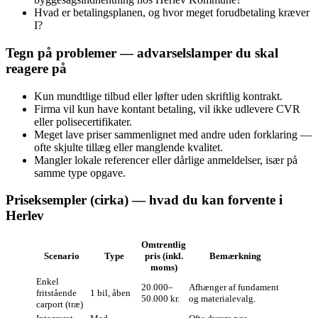
Hvad er betalingsplanen, og hvor meget forudbetaling kræver
I?
Tegn på problemer — advarselslamper du skal
reagere på
Kun mundtlige tilbud eller løfter uden skriftlig kontrakt.
Firma vil kun have kontant betaling, vil ikke udlevere CVR
eller polisecertifikater.
Meget lave priser sammenlignet med andre uden forklaring —
ofte skjulte tillæg eller manglende kvalitet.
Mangler lokale referencer eller dårlige anmeldelser, især på
samme type opgave.
Priseksempler (cirka) — hvad du kan forvente i
Herlev
Omtrentlig
Scenario
Type
pris (inkl.
Bemærkning
moms)
Enkel
20.000–
Afhænger af fundament
fritstående
1 bil, åben
50.000 kr.
og materialevalg.
carport (træ)