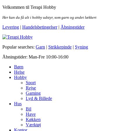
Skip
Velkommen til Terapi Hobby
to
the
Her kan du få alt i hobby udstyr, som garn og andet lækkert
content
Levering
|
Handelsbetingelser
|
Åbningstider
Terapi Hobby
Popular searches:
Garn
|
Strikkepinde
|
Syning
Åbningstider: Man-Fre 10:00-16:00
Børn
Helse
Hobby
Sport
Rejse
Gaming
Lyd & Billede
Hus
Bil
Have
Køkken
Værktøj
Kontor