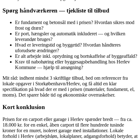
Spørg håndværkeren — tjekliste til tilbud
Er fundament og betonsål med i prisen? Hvordan sikres mod
frost og dræn?
Er port, hængsler og automatik inkluderet — og hvilken
leverandør bruges?
Hvad er leveringstid og byggetid? Hvordan håndteres
uforudsete ændringer?
Er alt arbejde inkl. oprydning og bortskaffelse af byggeaffald?
Krav til nabohøring eller byggesagsbehandling hos Herlev
Kommune — hjælp til ansøgning?
Mit råd: indhent mindst 3 skriftlige tilbud, bed om referencer fra
lokale opgaver i Storkøbenhavn/Herlev, og få altid en klar
specifikation på hvad der er med i prisen (materialer, fundament, el,
moms). Det sparer både tid og økonomiske overraskelser.
Kort konklusion
Prisen for en carport eller garage i Herlev spænder bredt — fra ca.
18.000 kr. for en enkel, åben carport til flere hundrede tusinde
kroner for en muret, isoleret garage med installationer. Lokale
forhold i Herlev (arbejdsløn, lokalplaner, adgangsforhold) betyder, at