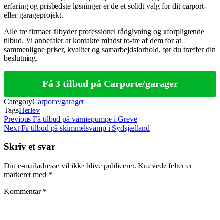
erfaring og prisbedste løsninger er de et solidt valg for dit carport-
eller garageprojekt.
Alle tre firmaer tilbyder professionel rådgivning og uforpligtende
tilbud. Vi anbefaler at kontakte mindst to-tre af dem for at
sammenligne priser, kvalitet og samarbejdsforhold, før du træffer din
beslutning.
Få 3 tilbud på Carporte/garager
Category
Carporte/garager
Tags
Herlev
Indlægsnavigation
Previous
Previous
Få tilbud på varmepumpe i Greve
Post
Next
Next
Få tilbud på skimmelsvamp i Sydsjælland
Post
Skriv et svar
Din e-mailadresse vil ikke blive publiceret.
Krævede felter er
markeret med
*
Kommentar
*