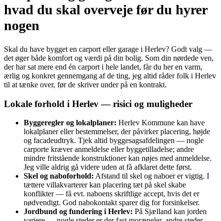
hvad du skal overveje før du hyrer
nogen
Skal du have bygget en carport eller garage i Herlev? Godt valg —
det øger både komfort og værdi på din bolig. Som din nørdede ven,
der har sat mere end én carport i hele landet, får du her en varm,
ærlig og konkret gennemgang af de ting, jeg altid råder folk i Herlev
til at tænke over, før de skriver under på en kontrakt.
Lokale forhold i Herlev — risici og muligheder
Byggeregler og lokalplaner:
Herlev Kommune kan have
lokalplaner eller bestemmelser, der påvirker placering, højde
og facadeudtryk. Tjek altid byggesagsafdelingen — nogle
carporte kræver anmeldelse eller byggetilladelse; andre
mindre fritstående konstruktioner kan nøjes med anmeldelse.
Jeg ville aldrig gå videre uden at få afklaret dette først.
Skel og naboforhold:
Afstand til skel og naboer er vigtig. I
tættere villakvarterer kan placering tæt på skel skabe
konflikter — få evt. naboens skriftlige accept, hvis det er
nødvendigt. God nabokontakt sparer dig for forsinkelser.
Jordbund og fundering i Herlev:
På Sjælland kan jorden
variere — nogle steder er der fast moræneler, andre steder