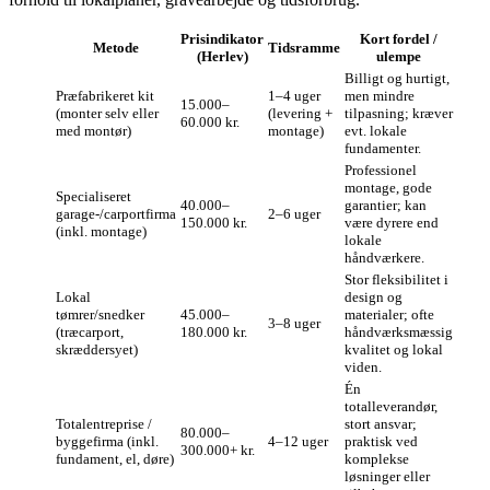
Prisindikator
Kort fordel /
Metode
Tidsramme
(Herlev)
ulempe
Billigt og hurtigt,
Præfabrikeret kit
1–4 uger
men mindre
15.000–
(monter selv eller
(levering +
tilpasning; kræver
60.000 kr.
med montør)
montage)
evt. lokale
fundamenter.
Professionel
montage, gode
Specialiseret
40.000–
garantier; kan
garage‑/carportfirma
2–6 uger
150.000 kr.
være dyrere end
(inkl. montage)
lokale
håndværkere.
Stor fleksibilitet i
Lokal
design og
tømrer/snedker
45.000–
materialer; ofte
3–8 uger
(træcarport,
180.000 kr.
håndværksmæssig
skræddersyet)
kvalitet og lokal
viden.
Én
totalleverandør,
Totalentreprise /
stort ansvar;
80.000–
byggefirma (inkl.
4–12 uger
praktisk ved
300.000+ kr.
fundament, el, døre)
komplekse
løsninger eller