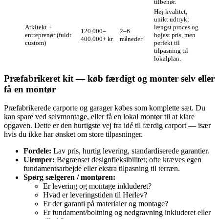
tilbehør.
Høj kvalitet,
unikt udtryk;
Arkitekt +
længst proces og
120.000–
2–6
entreprenør (fuldt
højest pris, men
400.000+ kr.
måneder
custom)
perfekt til
tilpasning til
lokalplan.
Præfabrikeret kit — køb færdigt og monter selv eller
få en montør
Præfabrikerede carporte og garager købes som komplette sæt. Du
kan spare ved selvmontage, eller få en lokal montør til at klare
opgaven. Dette er den hurtigste vej fra idé til færdig carport — især
hvis du ikke har ønsket om store tilpasninger.
Fordele:
Lav pris, hurtig levering, standardiserede garantier.
Ulemper:
Begrænset designfleksibilitet; ofte kræves egen
fundamentsarbejde eller ekstra tilpasning til terræn.
Spørg sælgeren / montøren:
Er levering og montage inkluderet?
Hvad er leveringstiden til Herlev?
Er der garanti på materialer og montage?
Er fundament/boltning og nedgravning inkluderet eller