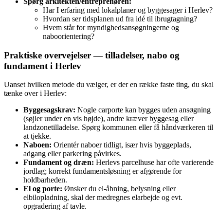
Spørg arkitekten/entreprenøren:
Har I erfaring med lokalplaner og byggesager i Herlev?
Hvordan ser tidsplanen ud fra idé til ibrugtagning?
Hvem står for myndighedsansøgningerne og
naboorientering?
Praktiske overvejelser — tilladelser, nabo og
fundament i Herlev
Uanset hvilken metode du vælger, er der en række faste ting, du skal
tænke over i Herlev:
Byggesagskrav:
Nogle carporte kan bygges uden ansøgning
(søjler under en vis højde), andre kræver byggesag eller
landzonetilladelse. Spørg kommunen eller få håndværkeren til
at tjekke.
Naboen:
Orientér naboer tidligt, især hvis byggeplads,
adgang eller parkering påvirkes.
Fundament og dræn:
Herlevs parcelhuse har ofte varierende
jordlag; korrekt fundamentsløsning er afgørende for
holdbarheden.
El og porte:
Ønsker du el-åbning, belysning eller
elbilopladning, skal der medregnes elarbejde og evt.
opgradering af tavle.