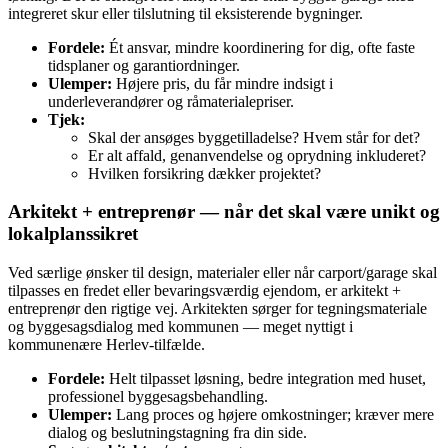
integreret skur eller tilslutning til eksisterende bygninger.
Fordele:
Ét ansvar, mindre koordinering for dig, ofte faste
tidsplaner og garantiordninger.
Ulemper:
Højere pris, du får mindre indsigt i
underleverandører og råmaterialepriser.
Tjek:
Skal der ansøges byggetilladelse? Hvem står for det?
Er alt affald, genanvendelse og oprydning inkluderet?
Hvilken forsikring dækker projektet?
Arkitekt + entreprenør — når det skal være unikt og
lokalplanssikret
Ved særlige ønsker til design, materialer eller når carport/garage skal
tilpasses en fredet eller bevaringsværdig ejendom, er arkitekt +
entreprenør den rigtige vej. Arkitekten sørger for tegningsmateriale
og byggesagsdialog med kommunen — meget nyttigt i
kommunenære Herlev-tilfælde.
Fordele:
Helt tilpasset løsning, bedre integration med huset,
professionel byggesagsbehandling.
Ulemper:
Lang proces og højere omkostninger; kræver mere
dialog og beslutningstagning fra din side.