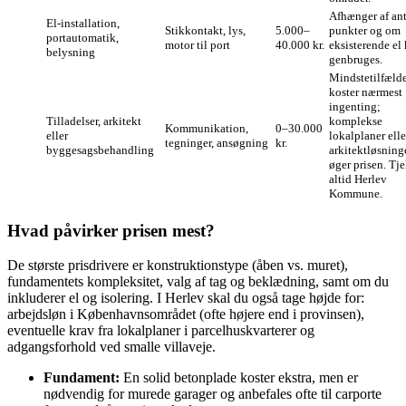
Afhænger af ant
El‑installation,
Stikkontakt, lys,
5.000–
punkter og om
portautomatik,
motor til port
40.000 kr.
eksisterende el
belysning
genbruges.
Mindstetilfæld
koster nærmest
ingenting;
Tilladelser, arkitekt
komplekse
Kommunikation,
0–30.000
eller
lokalplaner elle
tegninger, ansøgning
kr.
byggesagsbehandling
arkitektløsning
øger prisen. Tj
altid Herlev
Kommune.
Hvad påvirker prisen mest?
De største prisdrivere er konstruktionstype (åben vs. muret),
fundamentets kompleksitet, valg af tag og beklædning, samt om du
inkluderer el og isolering. I Herlev skal du også tage højde for:
arbejdsløn i Københavnsområdet (ofte højere end i provinsen),
eventuelle krav fra lokalplaner i parcelhuskvarterer og
adgangsforhold ved smalle villaveje.
Fundament:
En solid betonplade koster ekstra, men er
nødvendig for murede garager og anbefales ofte til carporte