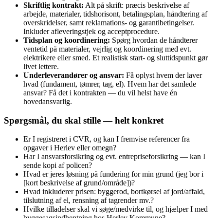
Skriftlig kontrakt:
Alt på skrift: præcis beskrivelse af
arbejde, materialer, tidshorisont, betalingsplan, håndtering af
overskridelser, samt reklamations- og garantibetingelser.
Inkluder afleveringstjek og acceptprocedure.
Tidsplan og koordinering:
Spørg hvordan de håndterer
ventetid på materialer, vejrlig og koordinering med evt.
elektrikere eller smed. Et realistisk start- og sluttidspunkt gør
livet lettere.
Underleverandører og ansvar:
Få oplyst hvem der laver
hvad (fundament, tømrer, tag, el). Hvem har det samlede
ansvar? Få det i kontrakten — du vil helst have én
hovedansvarlig.
Spørgsmål, du skal stille — helt konkret
Er I registreret i CVR, og kan I fremvise referencer fra
opgaver i Herlev eller omegn?
Har I ansvarsforsikring og evt. entrepriseforsikring — kan I
sende kopi af policen?
Hvad er jeres løsning på fundering for min grund (jeg bor i
[kort beskrivelse af grund/område])?
Hvad inkluderer prisen: byggerod, bortkørsel af jord/affald,
tilslutning af el, rensning af tagrender mv.?
Hvilke tilladelser skal vi søge/medvirke til, og hjælper I med
byggesagsindhentning hos Herlev Kommune?