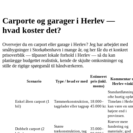
Carporte og garager i Herlev —
hvad koster det?
Overvejer du en carport eller garage i Herlev? Jeg har arbejdet med
småbygninger i Storkøbenhavn i mange år, og her får du et konkret
prisoverblik — tilpasset lokale forhold i Herlev — så du kan
planlægge budgettet realistisk, kende de skjulte omkostninger og
stille de rigtige spørgsmål til håndværkeren.
Estimeret
Kommentar 
Scenario
Type / hvad er med
pris (inkl.
Herlev‑vink
moms)
Standardløsnin
ofte hurtig opfø
Enkel åben carport (1
Tømmerkonstruktion,
18.000–
Timeløn i Herl
bil)
tagplader eller tagpap
45.000 kr.
kan være en sm
højere end i
provinsen.
Kræver mere
Større
fundering og
Dobbelt carport (2
35.000–
trækonstruktion, tag
materiale; god