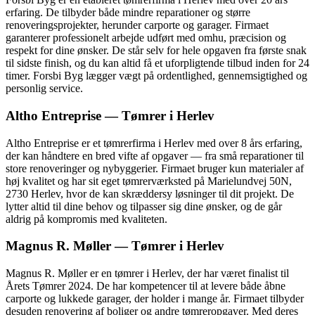
erfaring. De tilbyder både mindre reparationer og større
renoveringsprojekter, herunder carporte og garager. Firmaet
garanterer professionelt arbejde udført med omhu, præcision og
respekt for dine ønsker. De står selv for hele opgaven fra første snak
til sidste finish, og du kan altid få et uforpligtende tilbud inden for 24
timer. Forsbi Byg lægger vægt på ordentlighed, gennemsigtighed og
personlig service.
Altho Entreprise — Tømrer i Herlev
Altho Entreprise er et tømrerfirma i Herlev med over 8 års erfaring,
der kan håndtere en bred vifte af opgaver — fra små reparationer til
store renoveringer og nybyggerier. Firmaet bruger kun materialer af
høj kvalitet og har sit eget tømrerværksted på Marielundvej 50N,
2730 Herlev, hvor de kan skræddersy løsninger til dit projekt. De
lytter altid til dine behov og tilpasser sig dine ønsker, og de går
aldrig på kompromis med kvaliteten.
Magnus R. Møller — Tømrer i Herlev
Magnus R. Møller er en tømrer i Herlev, der har været finalist til
Årets Tømrer 2024. De har kompetencer til at levere både åbne
carporte og lukkede garager, der holder i mange år. Firmaet tilbyder
desuden renovering af boliger og andre tømreropgaver. Med deres