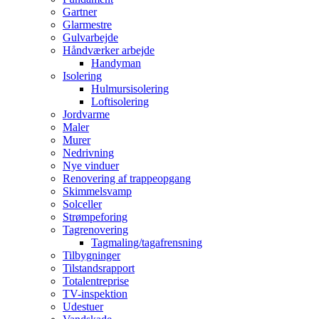
Gartner
Glarmestre
Gulvarbejde
Håndværker arbejde
Handyman
Isolering
Hulmursisolering
Loftisolering
Jordvarme
Maler
Murer
Nedrivning
Nye vinduer
Renovering af trappeopgang
Skimmelsvamp
Solceller
Strømpeforing
Tagrenovering
Tagmaling/tagafrensning
Tilbygninger
Tilstandsrapport
Totalentreprise
TV-inspektion
Udestuer