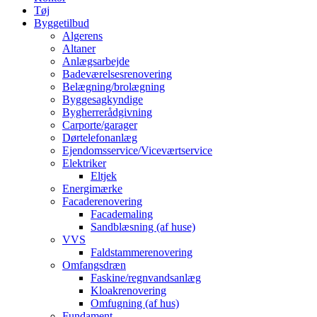
Tøj
Byggetilbud
Algerens
Altaner
Anlægsarbejde
Badeværelsesrenovering
Belægning/brolægning
Byggesagkyndige
Bygherrerådgivning
Carporte/garager
Dørtelefonanlæg
Ejendomsservice/Viceværtservice
Elektriker
Eltjek
Energimærke
Facaderenovering
Facademaling
Sandblæsning (af huse)
VVS
Faldstammerenovering
Omfangsdræn
Faskine/regnvandsanlæg
Kloakrenovering
Omfugning (af hus)
Fundament