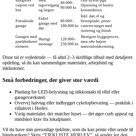
Integreret
Med
Ofte dyrere pga.
40.000–
carport ved
tagovergang
tilpasning til husets
90.000 kr.
hus
og lægter
konstruktion.
Inkl. dør, el og
Enkel
Fritstående
80.000–
betonplade; priser
garage med
garage
180.000 kr.
varierer meget med
dør
isolering og finish.
Garagen med
Hurtigere byggeproces,
Hurtigt
120.000–
præfabrikeret
men ofte højere
montage
250.000 kr.
element
materialomkostning.
Disse tal er vejledende — få altid 2–3 skriftlige tilbud med detaljeret
opdeling, så du kan sammenligne materialer, arbejdstid og
inklusioner.
Små forbedringer, der giver stor værdi
Planlæg for LED-belysning og stikkontakt til elbil eller
garageværksted.
Overvej halvtag eller indbygget cykelopbevaring — praktisk i
villalivet i Herlev.
Vælg materialer, der matcher huset — det øger curb appeal og
mindsker krav fra lokalplaner.
Vil du have min personlige tjekliste, som du kan printe eller sende til
håndværkere? Skriv “TJEKLISTE HERLEV”, så sender jeg den