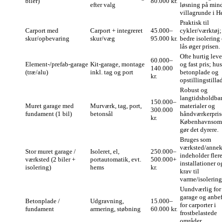
biler)
80.000 kr.
efter valg
løsning på min
villagrunde i He
Praktisk til
Carport med
Carport + integreret
45.000–
cykler/værktøj;
skur/opbevaring
skur/væg
95.000 kr.
bedre isolering
lås øger prisen.
Ofte hurtig lev
60.000–
Element-/prefab‑garage
Kit‑garage, montage
og fast pris; hu
140.000
(træ/alu)
inkl. tag og port
betonplade og
kr.
opstillingstillad
Robust og
langtidsholdbar
150.000–
Muret garage med
Murværk, tag, port,
materialer og
300.000
fundament (1 bil)
betonsål
håndværkerprise
kr.
Københavnsom
gør det dyrere.
Bruges som
værksted/anne
Stor muret garage /
Isoleret, el,
250.000–
indeholder fler
værksted (2 biler +
portautomatik, evt.
500.000+
installationer o
isolering)
hems
kr.
krav til
varme/isolering
Uundværlig for
garage og anbef
Betonplade /
Udgravning,
15.000–
for carporter i
fundament
armering, støbning
60.000 kr.
frostbelastede
områder.