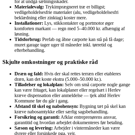
for at undgå sætningsskader.
Materialevalg:
Trykimprægneret træ er billigst;
vedligeholdelsesfrie materialer (alu, vedligeholdelsesfri
beklædning eller zinktag) koster mere.
Installationer:
Lys, stikkontakter og portmotor øger
komforten markant — regn med 5–40.000 kr. afhængig af
løsning.
Tidsforbrug:
Prefab og åbne carporte kan stå på få dage;
muret garage tager uger til måneder inkl. tørretid og
efterbehandling.
Skjulte omkostninger og praktiske råd
Dræn og fald:
Hvis der skal rettes terræn eller etableres
dræn, kan det koste ekstra (5.000–50.000 kr.).
Tilladelser og lokalplan:
Selv om små carporte nogle gange
kan være fritaget, kan lokalplaner eller regelsæt i Herlev
kræve dispensation eller anmeldelse — tjek altid Herlev
Kommune før du går i gang.
Afstand til skel og nabohensyn:
Bygning tæt på skel kan
kræve nabosamtykke eller særlig sagsbehandling.
Forsikring og garanti:
Afklar entreprenørens ansvar,
garantitid og hvordan arbejdet dokumenteres før betaling.
Sæson og levering:
Arbejder i vintermåneder kan være
dyrere eller forsinkede pga. vejr.