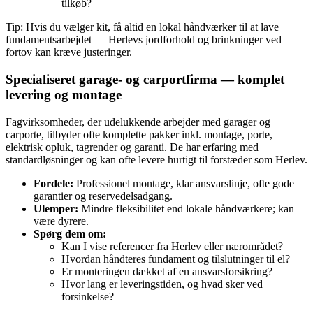
tilkøb?
Tip: Hvis du vælger kit, få altid en lokal håndværker til at lave
fundamentsarbejdet — Herlevs jordforhold og brinkninger ved
fortov kan kræve justeringer.
Specialiseret garage‑ og carportfirma — komplet
levering og montage
Fagvirksomheder, der udelukkende arbejder med garager og
carporte, tilbyder ofte komplette pakker inkl. montage, porte,
elektrisk opluk, tagrender og garanti. De har erfaring med
standardløsninger og kan ofte levere hurtigt til forstæder som Herlev.
Fordele:
Professionel montage, klar ansvarslinje, ofte gode
garantier og reservedelsadgang.
Ulemper:
Mindre fleksibilitet end lokale håndværkere; kan
være dyrere.
Spørg dem om:
Kan I vise referencer fra Herlev eller nærområdet?
Hvordan håndteres fundament og tilslutninger til el?
Er monteringen dækket af en ansvarsforsikring?
Hvor lang er leveringstiden, og hvad sker ved
forsinkelse?