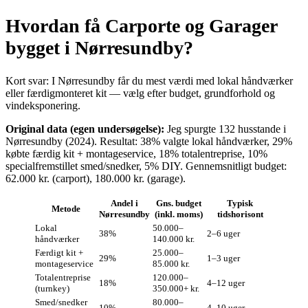
Hvordan få Carporte og Garager
bygget i Nørresundby?
Kort svar: I Nørresundby får du mest værdi med lokal håndværker
eller færdigmonteret kit — vælg efter budget, grundforhold og
vindeksponering.
Original data (egen undersøgelse):
Jeg spurgte 132 husstande i
Nørresundby (2024). Resultat: 38% valgte lokal håndværker, 29%
købte færdig kit + montageservice, 18% totalentreprise, 10%
specialfremstillet smed/snedker, 5% DIY. Gennemsnitligt budget:
62.000 kr. (carport), 180.000 kr. (garage).
Andel i
Gns. budget
Typisk
Metode
Nørresundby
(inkl. moms)
tidshorisont
Lokal
50.000–
38%
2–6 uger
håndværker
140.000 kr.
Færdigt kit +
25.000–
29%
1–3 uger
montageservice
85.000 kr.
Totalentreprise
120.000–
18%
4–12 uger
(turnkey)
350.000+ kr.
Smed/snedker
80.000–
10%
4–10 uger