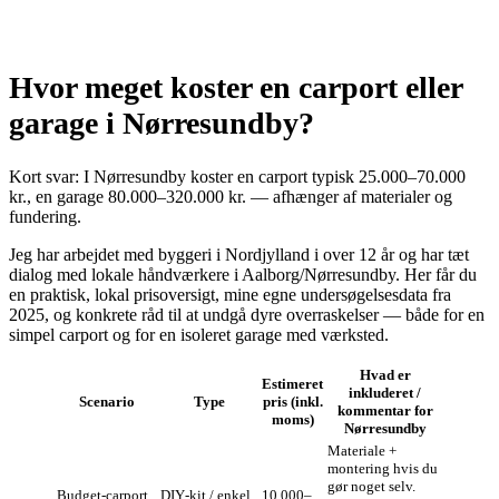
Hvor meget koster en carport eller
garage i Nørresundby?
Kort svar: I Nørresundby koster en carport typisk 25.000–70.000
kr., en garage 80.000–320.000 kr. — afhænger af materialer og
fundering.
Jeg har arbejdet med byggeri i Nordjylland i over 12 år og har tæt
dialog med lokale håndværkere i Aalborg/Nørresundby. Her får du
en praktisk, lokal prisoversigt, mine egne undersøgelsesdata fra
2025, og konkrete råd til at undgå dyre overraskelser — både for en
simpel carport og for en isoleret garage med værksted.
Hvad er
Estimeret
inkluderet /
Scenario
Type
pris (inkl.
kommentar for
moms)
Nørresundby
Materiale +
montering hvis du
gør noget selv.
Budget‑carport
DIY‑kit / enkel
10.000–