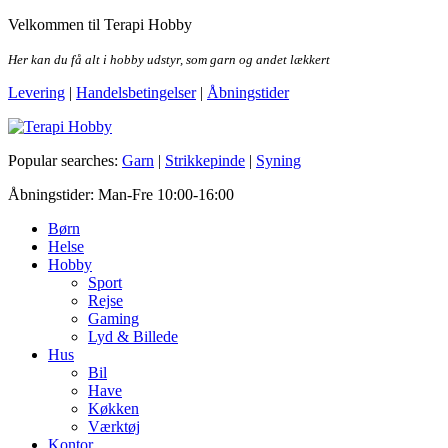
Skip
Velkommen til Terapi Hobby
to
the
Her kan du få alt i hobby udstyr, som garn og andet lækkert
content
Levering
|
Handelsbetingelser
|
Åbningstider
Terapi Hobby
Popular searches:
Garn
|
Strikkepinde
|
Syning
Åbningstider: Man-Fre 10:00-16:00
Børn
Helse
Hobby
Sport
Rejse
Gaming
Lyd & Billede
Hus
Bil
Have
Køkken
Værktøj
Kontor