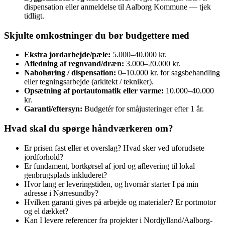
dispensation eller anmeldelse til Aalborg Kommune — tjek
tidligt.
Skjulte omkostninger du bør budgettere med
Ekstra jordarbejde/pæle:
5.000–40.000 kr.
Afledning af regnvand/dræn:
3.000–20.000 kr.
Nabohøring / dispensation:
0–10.000 kr. for sagsbehandling
eller tegningsarbejde (arkitekt / tekniker).
Opsætning af portautomatik eller varme:
10.000–40.000
kr.
Garanti/eftersyn:
Budgetér for småjusteringer efter 1 år.
Hvad skal du spørge håndværkeren om?
Er prisen fast eller et overslag? Hvad sker ved uforudsete
jordforhold?
Er fundament, bortkørsel af jord og aflevering til lokal
genbrugsplads inkluderet?
Hvor lang er leveringstiden, og hvornår starter I på min
adresse i Nørresundby?
Hvilken garanti gives på arbejde og materialer? Er portmotor
og el dækket?
Kan I levere referencer fra projekter i Nordjylland/Aalborg-