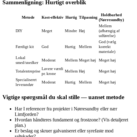
Sammenligning: Hurtigt overblik
Holdbarhed
Metode
Kost‑effektiv
Hurtig
Tilpasning
(Nørresundby)
Mellem
DIY
Meget
Mindre
Høj
(afhængig af
udførelse)
God (vælg
Færdigt kit
God
Hurtig
Mellem
korrekt
materiale)
Lokal
Moderat
Mellem
Meget høj
Meget høj
smed/snedker
Lavere værdi
Totalentreprise
Mellem
Høj
Meget høj
pr. krone
Specialiseret
Moderat
Hurtig
Mellem
Meget høj
leverandør
Vigtige spørgsmål du skal stille — uanset metode
Har I referencer fra projekter i Nørresundby eller nær
Limfjorden?
Hvordan håndteres fundament og frostzone? (Vis detaljeret
plan.)
Er beslag og skruer galvaniseret eller syrefaste mod
saltskader?