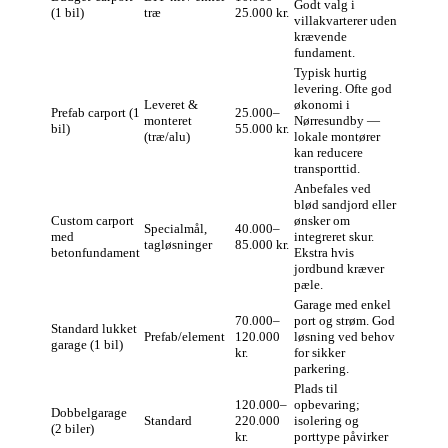
Godt valg i
(1 bil)
træ
25.000 kr.
villakvarterer uden
krævende
fundament.
Typisk hurtig
levering. Ofte god
Leveret &
økonomi i
Prefab carport (1
25.000–
monteret
Nørresundby —
bil)
55.000 kr.
(træ/alu)
lokale montører
kan reducere
transporttid.
Anbefales ved
blød sandjord eller
Custom carport
ønsker om
Specialmål,
40.000–
med
integreret skur.
tagløsninger
85.000 kr.
betonfundament
Ekstra hvis
jordbund kræver
pæle.
Garage med enkel
70.000–
port og strøm. God
Standard lukket
Prefab/element
120.000
løsning ved behov
garage (1 bil)
kr.
for sikker
parkering.
Plads til
120.000–
opbevaring;
Dobbelgarage
Standard
220.000
isolering og
(2 biler)
kr.
porttype påvirker