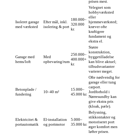
prisen mest.
Velegnet som
hobbyværksted
eller
180.000–
Isoleret garage
Efter mål, inkl.
hjemmeværksted;
320.000
med værksted
isolering & port
kræver ofte
kr.
kraftigere
fundament og
ekstra el.
Større
konstruktion,
250.000–
Garage med
Med
byggetilladelse
400.000+
hems/loft
opbevaring/rum
kan blive aktuel;
kr.
tilbudsvarianter
varierer meget.
Ofte nødvendig for
garage eller tung
carport.
Betonplade /
15.000–
10–40 m²
Jordforhold i
fundering
45.000 kr.
Nørresundby kan
give ekstra pris
(kloak, pæle).
Belysning,
stikkontakter og
Elektricitet &
El-installation
5.000–
motoriseret port
portautomatik
og portmotor
35.000 kr.
øger komfort men
løfter prisen.