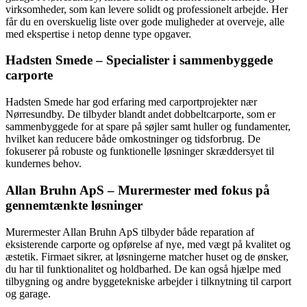
virksomheder, som kan levere solidt og professionelt arbejde. Her
får du en overskuelig liste over gode muligheder at overveje, alle
med ekspertise i netop denne type opgaver.
Hadsten Smede – Specialister i sammenbyggede
carporte
Hadsten Smede har god erfaring med carportprojekter nær
Nørresundby. De tilbyder blandt andet dobbeltcarporte, som er
sammenbyggede for at spare på søjler samt huller og fundamenter,
hvilket kan reducere både omkostninger og tidsforbrug. De
fokuserer på robuste og funktionelle løsninger skræddersyet til
kundernes behov.
Allan Bruhn ApS – Murermester med fokus på
gennemtænkte løsninger
Murermester Allan Bruhn ApS tilbyder både reparation af
eksisterende carporte og opførelse af nye, med vægt på kvalitet og
æstetik. Firmaet sikrer, at løsningerne matcher huset og de ønsker,
du har til funktionalitet og holdbarhed. De kan også hjælpe med
tilbygning og andre byggetekniske arbejder i tilknytning til carport
og garage.