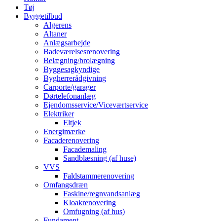
Tøj
Byggetilbud
Algerens
Altaner
Anlægsarbejde
Badeværelsesrenovering
Belægning/brolægning
Byggesagkyndige
Bygherrerådgivning
Carporte/garager
Dørtelefonanlæg
Ejendomsservice/Viceværtservice
Elektriker
Eltjek
Energimærke
Facaderenovering
Facademaling
Sandblæsning (af huse)
VVS
Faldstammerenovering
Omfangsdræn
Faskine/regnvandsanlæg
Kloakrenovering
Omfugning (af hus)
Fundament