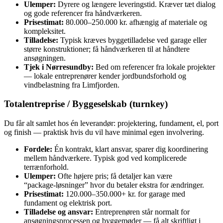
Ulemper:
Dyrere og længere leveringstid. Kræver tæt dialog
og gode referencer fra håndværkeren.
Prisestimat:
80.000–250.000 kr. afhængig af materiale og
kompleksitet.
Tilladelse:
Typisk kræves byggetilladelse ved garage eller
større konstruktioner; få håndværkeren til at håndtere
ansøgningen.
Tjek i Nørresundby:
Bed om referencer fra lokale projekter
— lokale entreprenører kender jordbundsforhold og
vindbelastning fra Limfjorden.
Totalentreprise / Byggeselskab (turnkey)
Du får alt samlet hos én leverandør: projektering, fundament, el, port
og finish — praktisk hvis du vil have minimal egen involvering.
Fordele:
Én kontrakt, klart ansvar, sparer dig koordinering
mellem håndværkere. Typisk god ved komplicerede
terrænforhold.
Ulemper:
Ofte højere pris; få detaljer kan være
“package‑løsninger” hvor du betaler ekstra for ændringer.
Prisestimat:
120.000–350.000+ kr. for garage med
fundament og elektrisk port.
Tilladelse og ansvar:
Entreprenøren står normalt for
ansøgningsprocessen og byggemøder — få alt skriftligt i