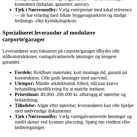
kontrakten (tidsplan, garantier, ansvar).
Tjek i Nørresundby:
Vælg entreprenør med lokal reference
— de har erfaring med lokale byggesagsarkiver og mulige
frednings- eller kystsikringskrav.
Specialiseret leverandør af modulære
carporte/garager
Leverandører som fokuserer på carporte/garager tilbyder ofte
stålkonstruktioner, varmgalvaniserede løsninger og længere
garantier.
Fordele:
Holdbare materialer, kort montage‑tid, garanti på
konstruktion. Ofte gode løsninger mod sne/vind.
Ulemper:
Mindre arkitektonisk frihed; stål kan kræve
behandling/modificering for at matche træhuse.
Prisestimat:
40.000–200.000 kr. afhængig af størrelse og
beklædning.
Tilladelse:
Afgør efter størrelse; leverandøren kan ofte hjælpe
med nødvendige dokumenter.
Tjek i Nørresundby:
Vælg varmgalvaniserede løsninger og
rustfri skruer ved kystnær placering. Spørg om vindtest eller
lastberegninger.