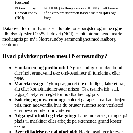
(custom)
Nørresundby
NCI = 96 (Aalborg centrum = 100). Lidt lavere
Carport Index
håndværkerpriser men hævet materialpris pga.
(NCI)
fragt.
Data ovenfor er indsamlet via lokale forespørgsler og mine egne
tilbudsopførsler i 2025. Indexet (NCI) er mit interne benchmark:
medianpris pr. m² i Nørresundby sammenlignet med Aalborg
centrum.
Hvad påvirker prisen mest i Nørresundby?
Fundament og jordbund:
I Nørresundby kan blød bund
eller højt grundvand øge omkostninger til fundering eller
pæle.
Materialevalg:
Trykimprægneret træ er billigst; lakeret træ,
alu eller kombinationer øger prisen. Tag (sandwich, stål,
tagpap) betyder meget for holdbarhed og pris.
Isolering og opvarmning:
Isoleret garage = markant højere
pris, men nødvendig hvis du bruger rummet som værksted
eller bevarer biler om vinteren.
Adgangsforhold og belægning:
Lang indkørsel, mangel på
plads til maskiner eller arbejde på skrånende grund koster
ekstra.
Byggetilladelse og naboforhold:
Nogle løsninger kræver