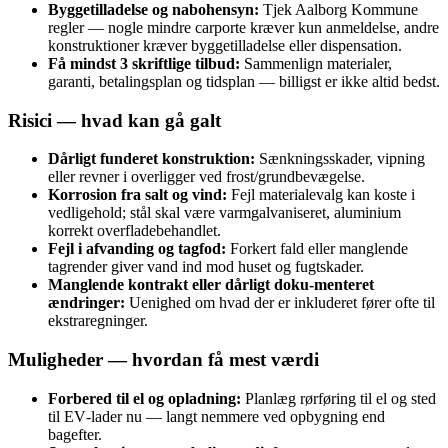
Byggetilladelse og nabohensyn:
Tjek Aalborg Kommune
regler — nogle mindre carporte kræver kun anmeldelse, andre
konstruktioner kræver byggetilladelse eller dispensation.
Få mindst 3 skriftlige tilbud:
Sammenlign materialer,
garanti, betalingsplan og tidsplan — billigst er ikke altid bedst.
Risici — hvad kan gå galt
Dårligt funderet konstruktion:
Sænkningsskader, vipning
eller revner i overligger ved frost/grundbevægelse.
Korrosion fra salt og vind:
Fejl materialevalg kan koste i
vedligehold; stål skal være varmgalvaniseret, aluminium
korrekt overfladebehandlet.
Fejl i afvanding og tagfod:
Forkert fald eller manglende
tagrender giver vand ind mod huset og fugtskader.
Manglende kontrakt eller dårligt doku‑menteret
ændringer:
Uenighed om hvad der er inkluderet fører ofte til
ekstraregninger.
Muligheder — hvordan få mest værdi
Forbered til el og opladning:
Planlæg rørføring til el og sted
til EV‑lader nu — langt nemmere ved opbygning end
bagefter.