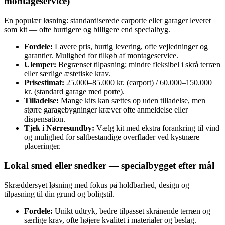
montageservice)
En populær løsning: standardiserede carporte eller garager leveret
som kit — ofte hurtigere og billigere end specialbyg.
Fordele:
Lavere pris, hurtig levering, ofte vejledninger og
garantier. Mulighed for tilkøb af montageservice.
Ulemper:
Begrænset tilpasning; mindre fleksibel i skrå terræn
eller særlige æstetiske krav.
Prisestimat:
25.000–85.000 kr. (carport) / 60.000–150.000
kr. (standard garage med porte).
Tilladelse:
Mange kits kan sættes op uden tilladelse, men
større garagebygninger kræver ofte anmeldelse eller
dispensation.
Tjek i Nørresundby:
Vælg kit med ekstra forankring til vind
og mulighed for saltbestandige overflader ved kystnære
placeringer.
Lokal smed eller snedker — specialbygget efter mål
Skræddersyet løsning med fokus på holdbarhed, design og
tilpasning til din grund og boligstil.
Fordele:
Unikt udtryk, bedre tilpasset skrånende terræn og
særlige krav, ofte højere kvalitet i materialer og beslag.