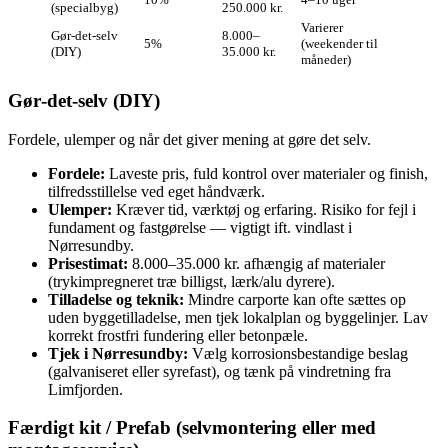
(specialbyg)
250.000 kr.
Varierer
Gør‑det‑selv
8.000–
5%
(weekender til
(DIY)
35.000 kr.
måneder)
Gør‑det‑selv (DIY)
Fordele, ulemper og når det giver mening at gøre det selv.
Fordele:
Laveste pris, fuld kontrol over materialer og finish,
tilfredsstillelse ved eget håndværk.
Ulemper:
Kræver tid, værktøj og erfaring. Risiko for fejl i
fundament og fastgørelse — vigtigt ift. vindlast i
Nørresundby.
Prisestimat:
8.000–35.000 kr. afhængig af materialer
(trykimpregneret træ billigst, lærk/alu dyrere).
Tilladelse og teknik:
Mindre carporte kan ofte sættes op
uden byggetilladelse, men tjek lokalplan og byggelinjer. Lav
korrekt frostfri fundering eller betonpæle.
Tjek i Nørresundby:
Vælg korrosionsbestandige beslag
(galvaniseret eller syrefast), og tænk på vindretning fra
Limfjorden.
Færdigt kit / Prefab (selvmontering eller med