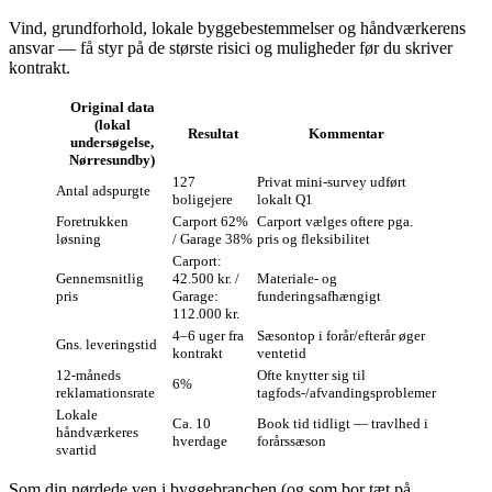
Vind, grundforhold, lokale byggebestemmelser og håndværkerens
ansvar — få styr på de største risici og muligheder før du skriver
kontrakt.
Original data
(lokal
Resultat
Kommentar
undersøgelse,
Nørresundby)
127
Privat mini‑survey udført
Antal adspurgte
boligejere
lokalt Q1
Foretrukken
Carport 62%
Carport vælges oftere pga.
løsning
/ Garage 38%
pris og fleksibilitet
Carport:
Gennemsnitlig
42.500 kr. /
Materiale- og
pris
Garage:
funderingsafhængigt
112.000 kr.
4–6 uger fra
Sæsontop i forår/efterår øger
Gns. leveringstid
kontrakt
ventetid
12‑måneds
Ofte knytter sig til
6%
reklamationsrate
tagfods-/afvandingsproblemer
Lokale
Ca. 10
Book tid tidligt — travlhed i
håndværkeres
hverdage
forårssæson
svartid
Som din nørdede ven i byggebranchen (og som bor tæt på