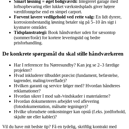
Smart løsning = øget boligværdi:
Integreret garage med
loftsopbevaring eller lukket værkstedsplads giver højere
værdiforøgelse end en simpel carport.
Forvent lavere vedligehold ved rette valg:
En lidt dyrere,
korrosionsbestandig løsning betaler sig på 5–10 års sigt i
kystnære områder.
Tidsplanstrategi:
Book håndværker uden for sæsontop
(sommer/forår) for kortere leveringstid og bedre
prisforhandling.
De konkrete spørgsmål du skal stille håndværkeren
Har I referencer fra Nørresundby? Kan jeg se 2–3 færdige
projekter?
Hvad inkluderer tilbuddet præcist (fundament, befæstelse,
tagrender, maling/overflade)?
Hvilken garanti og service følger med? Hvordan håndteres
reklamationer?
Hvordan sikrer I mod salt‑/vindskader i materialerne?
Hvordan dokumenteres arbejdet ved aflevering
(fotodokumentation, målsatte tegninger)?
Hvilke uforudsete omkostninger kan opstå (f.eks. jordforhold,
skjulte rør eller kabler)?
Vil du have mit bedste tip? Få en tydelig, skriftlig kontrakt med