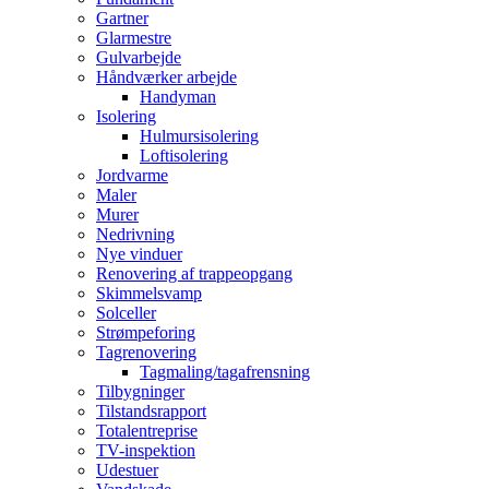
Gartner
Glarmestre
Gulvarbejde
Håndværker arbejde
Handyman
Isolering
Hulmursisolering
Loftisolering
Jordvarme
Maler
Murer
Nedrivning
Nye vinduer
Renovering af trappeopgang
Skimmelsvamp
Solceller
Strømpeforing
Tagrenovering
Tagmaling/tagafrensning
Tilbygninger
Tilstandsrapport
Totalentreprise
TV-inspektion
Udestuer