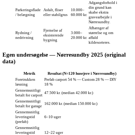
Adgangsforhold i
din grund kan
Parkeringsflade
Asfalt, fliser
10.000–
skabe ekstra
/ belægning
eller stabilgrus
60.000 kr.
gravearbejde i
Nørresundby.
Afhænger af
Fjernelse af
Rydning /
3.000–
størrelse og om
eksisterende
nedrivning
20.000 kr.
affald
bygning
kildesorteres.
Egen undersøgelse — Nørresundby 2025 (original
data)
Metrik
Resultat (N=120 husejere i Nørresundby)
Foretrukken
Prefab carport 54 % — Custom 28 % — DIY
løsning
18 %
Gennemsnitligt
47.500 kr. (median 42.000 kr.)
betalt for carport
Gennemsnitligt
162.000 kr. (median 150.000 kr.)
betalt for garage
Gennemsnitlig
leveringstid
6–10 uger
(prefab)
Gennemsnitlig
leveringstid
12–22 uger