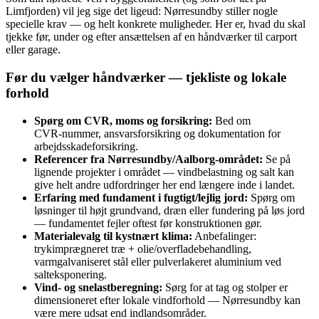
Limfjorden) vil jeg sige det ligeud: Nørresundby stiller nogle
specielle krav — og helt konkrete muligheder. Her er, hvad du skal
tjekke før, under og efter ansættelsen af en håndværker til carport
eller garage.
Før du vælger håndværker — tjekliste og lokale
forhold
Spørg om CVR, moms og forsikring:
Bed om
CVR‑nummer, ansvarsforsikring og dokumentation for
arbejdsskadeforsikring.
Referencer fra Nørresundby/Aalborg‑området:
Se på
lignende projekter i området — vindbelastning og salt kan
give helt andre udfordringer her end længere inde i landet.
Erfaring med fundament i fugtigt/lejlig jord:
Spørg om
løsninger til højt grundvand, dræn eller fundering på løs jord
— fundamentet fejler oftest før konstruktionen gør.
Materialevalg til kystnært klima:
Anbefalinger:
trykimprægneret træ + olie/overfladebehandling,
varmgalvaniseret stål eller pulverlakeret aluminium ved
salteksponering.
Vind- og snelastberegning:
Sørg for at tag og stolper er
dimensioneret efter lokale vindforhold — Nørresundby kan
være mere udsat end indlandsområder.