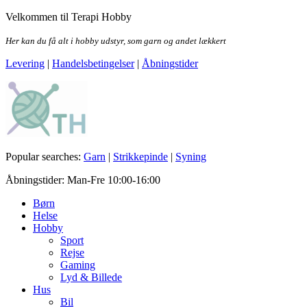
Skip
Velkommen til Terapi Hobby
to
the
Her kan du få alt i hobby udstyr, som garn og andet lækkert
content
Levering
|
Handelsbetingelser
|
Åbningstider
Terapi Hobby
Popular searches:
Garn
|
Strikkepinde
|
Syning
Åbningstider: Man-Fre 10:00-16:00
Børn
Helse
Hobby
Sport
Rejse
Gaming
Lyd & Billede
Hus
Bil