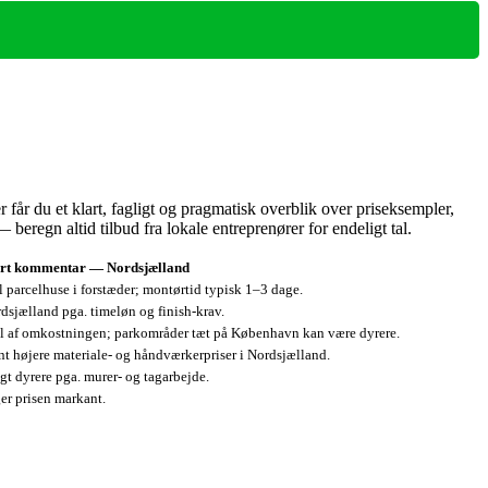
 får du et klart, fagligt og pragmatisk overblik over priseksempler,
eregn altid tilbud fra lokale entreprenører for endeligt tal.
rt kommentar — Nordsjælland
il parcelhuse i forstæder; montørtid typisk 1–3 dage.
rdsjælland pga. timeløn og finish-krav.
l af omkostningen; parkområder tæt på København kan være dyrere.
t højere materiale‑ og håndværkerpriser i Nordsjælland.
t dyrere pga. murer‑ og tagarbejde.
er prisen markant.