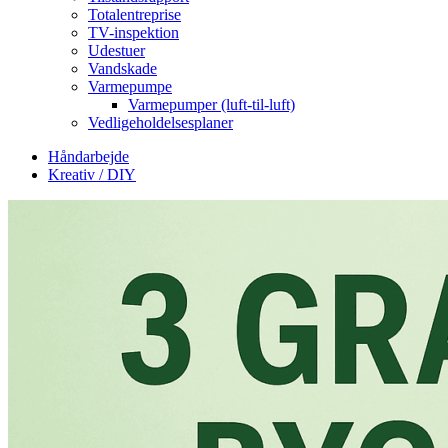
Totalentreprise
TV-inspektion
Udestuer
Vandskade
Varmepumpe
Varmepumper (luft-til-luft)
Vedligeholdelsesplaner
Håndarbejde
Kreativ / DIY