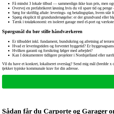
Få mindst 3 lokale tilbud — sammenlign ikke kun pris, men også
Overvej en prefabrikeret løsning hvis du vil spare tid og penge
Sørg for skriftlig aftale: leverings‑ og betalingsplan, hvem stå
Spørg eksplicit til grundundersøgelse: er der grundvand eller bl
Tænk i totaløkonomi: en isoleret garage med el‑port og værkste
Spørgsmål du bør stille håndværkeren
Er tilbuddet inkl. fundament, bundsikring og afretning af terræ
Hvad er leveringstiden og forventet byggetid? Er byggesagsans
Hvilken garanti og forsikring følger med arbejdet?
Kan I dokumentere tidligere projekter i Nordsjælland eller n
Vil du have et konkret, lokaliseret overslag? Send mig mål (bredde x dyb
tjekker typiske kommunale krav for din adresse.
Sådan får du Carporte og Garager or