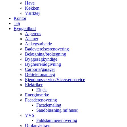
Have
Køkken
Værktøj
Kontor
Tøj
Byggetilbud
Algerens
Altaner
Anlægsarbejde
Badeværelsesrenovering
Belægning/brolægning
Byggesagkyndige
Bygherrerådgivning
Carporte/garager
Dørtelefonanlæg
Ejendomsservice/Viceværtservice
Elektriker
Eltjek
Energimærke
Facaderenovering
Facademaling
Sandblæsning (af huse)
VVS
Faldstammerenovering
Omfangsdræn