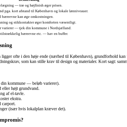
gbelægning — træ og højfinish øger prisen.
nd pga. kort afstand til København og lokale lønniveauer.
il bæreevne kan øge omkostningen.
ysning og stikkontakter øger komforten væsentligt.
varierer — tjek din kommune i Nordsjælland.
 utilstrækkelig bæreevne etc. — hav en buffer.
øsning
n ligger ofte i den høje ende (nærhed til København), grundforhold kan v
gskrav, som kan stille krav til design og materialer. Kort sagt: samme
 din kommune — beløb varierer).
 eller højt grundvand.
ng af el‑tavle.
oster ekstra.
 carport.
nger (især hvis lokalplan kræver det).
kompromis?