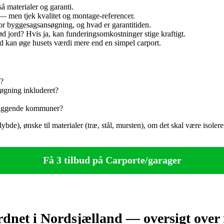
 materialer og garanti.
 — men tjek kvalitet og montage‑referencer.
r for byggesagsansøgning, og hvad er garantitiden.
ød jord? Hvis ja, kan funderingsomkostninger stige kraftigt.
d kan øge husets værdi mere end en simpel carport.
n?
øgning inkluderet?
ærliggende kommuner?
de), ønske til materialer (træ, stål, mursten), om det skal være isoleret
Få 3 tilbud på Carporte/garager
dnet i Nordsjælland — oversigt over