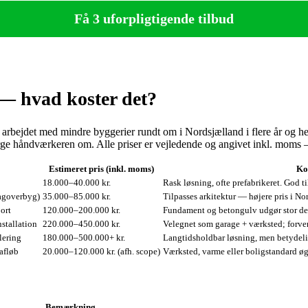
Få 3 uforpligtigende tilbud
 — hvad koster det?
 arbejdet med mindre byggerier rundt om i Nordsjælland i flere år og her
rge håndværkeren om. Alle priser er vejledende og angivet inkl. moms — b
Estimeret pris (inkl. moms)
Ko
18.000–40.000 kr.
Rask løsning, ofte prefabrikeret. God t
 tagoverbyg)
35.000–85.000 kr.
Tilpasses arkitektur — højere pris i No
ort
120.000–200.000 kr.
Fundament og betongulv udgør stor de
installation
220.000–450.000 kr.
Velegnet som garage + værksted; forven
lering
180.000–500.000+ kr.
Langtidsholdbar løsning, men betydelig
vafløb
20.000–120.000 kr. (afh. scope)
Værksted, varme eller boligstandard øg
Bemærkning