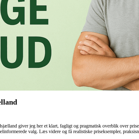
ælland
land giver jeg her et klart, fagligt og pragmatisk overblik over priser
linformerede valg. Læs videre og få realistiske priseksempler, praksi