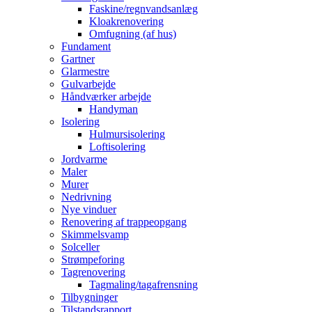
Faskine/regnvandsanlæg
Kloakrenovering
Omfugning (af hus)
Fundament
Gartner
Glarmestre
Gulvarbejde
Håndværker arbejde
Handyman
Isolering
Hulmursisolering
Loftisolering
Jordvarme
Maler
Murer
Nedrivning
Nye vinduer
Renovering af trappeopgang
Skimmelsvamp
Solceller
Strømpeforing
Tagrenovering
Tagmaling/tagafrensning
Tilbygninger
Tilstandsrapport