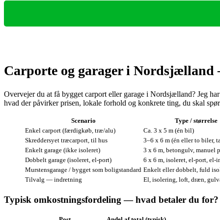
Carporte og garager i Nordsjælland
Overvejer du at få bygget carport eller garage i Nordsjælland? Jeg har
hvad der påvirker prisen, lokale forhold og konkrete ting, du skal spø
Scenario
Type / størrelse
Enkel carport (færdigkøb, træ/alu)
Ca. 3 x 5 m (én bil)
Skreddersyet træcarport, til hus
3–6 x 6 m (én eller to biler,
Enkelt garage (ikke isoleret)
3 x 6 m, betongulv, manuel p
Dobbelt garage (isoleret, el-port)
6 x 6 m, isoleret, el‑port, el-
Murstensgarage / bygget som boligstandard
Enkelt eller dobbelt, fuld iso
Tilvalg — indretning
El, isolering, loft, dræn, gul
Typisk omkostningsfordeling — hvad betaler du for?
Post
Andel af total (typisk)