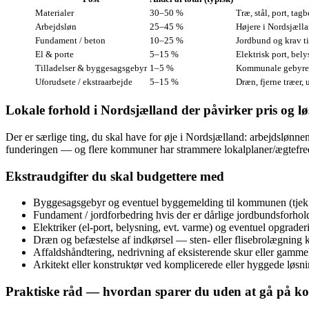
Materialer
30–50 %
Træ, stål, port, ta
Arbejdsløn
25–45 %
Højere i Nordsjælla
Fundament / beton
10–25 %
Jordbund og krav t
El & porte
5–15 %
Elektrisk port, bel
Tilladelser & byggesagsgebyr
1–5 %
Kommunale gebyrer 
Uforudsete / ekstraarbejde
5–15 %
Dræn, fjerne træer,
Lokale forhold i Nordsjælland der påvirker pris og l
Der er særlige ting, du skal have for øje i Nordsjælland: arbejdslønne
funderingen — og flere kommuner har strammere lokalplaner/ægtefrednin
Ekstraudgifter du skal budgettere med
Byggesagsgebyr og eventuel byggemelding til kommunen (tjek
Fundament / jordforbedring hvis der er dårlige jordbundsforhold
Elektriker (el‑port, belysning, evt. varme) og eventuel opgraderi
Dræn og befæstelse af indkørsel — sten- eller flisebrolægning k
Affaldshåndtering, nedrivning af eksisterende skur eller gammel
Arkitekt eller konstruktør ved komplicerede eller hyggede løsni
Praktiske råd — hvordan sparer du uden at gå på 