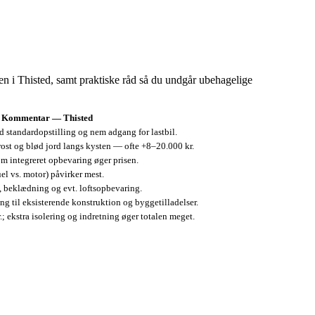
sen i Thisted, samt praktiske råd så du undgår ubehagelige
Kommentar — Thisted
 standardopstilling og nem adgang for lastbil.
rost og blød jord langs kysten — ofte +8–20.000 kr.
om integreret opbevaring øger prisen.
el vs. motor) påvirker mest.
g, beklædning og evt. loftsopbevaring.
ing til eksisterende konstruktion og byggetilladelser.
.; ekstra isolering og indretning øger totalen meget.