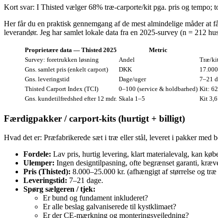
Kort svar: I Thisted vælger 68% træ‑carporte/kit pga. pris og tempo; to
Her får du en praktisk gennemgang af de mest almindelige måder at få e
leverandør. Jeg har samlet lokale data fra en 2025‑survey (n = 212 hu
Proprietære data — Thisted 2025
Metric
Survey: foretrukken løsning
Andel
Træ/ki
Gns. samlet pris (enkelt carport)
DKK
17.000
Gns. leveringstid
Dage/uger
7–21 da
Thisted Carport Index (TCI)
0–100 (service & holdbarhed)
Kit: 62
Gns. kundetilfredshed efter 12 mdr.
Skala 1–5
Kit 3,6
Færdigpakker / carport‑kits (hurtigt + billigt)
Hvad det er: Præfabrikerede sæt i træ eller stål, leveret i pakker med 
Fordele:
Lav pris, hurtig levering, klart materialevalg, kan køb
Ulemper:
Ingen designtilpasning, ofte begrænset garanti, kræ
Pris (Thisted):
8.000–25.000 kr. (afhængigt af størrelse og træ v
Leveringstid:
7–21 dage.
Spørg sælgeren / tjek:
Er bund og fundament inkluderet?
Er alle beslag galvaniserede til kystklimaet?
Er der CE‑mærkning og monteringsvejledning?