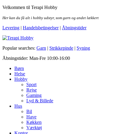
Skip
Velkommen til Terapi Hobby
to
the
Her kan du få alt i hobby udstyr, som garn og andet lækkert
content
Levering
|
Handelsbetingelser
|
Åbningstider
Terapi Hobby
Popular searches:
Garn
|
Strikkepinde
|
Syning
Åbningstider: Man-Fre 10:00-16:00
Børn
Helse
Hobby
Sport
Rejse
Gaming
Lyd & Billede
Hus
Bil
Have
Køkken
Værktøj
Kontor