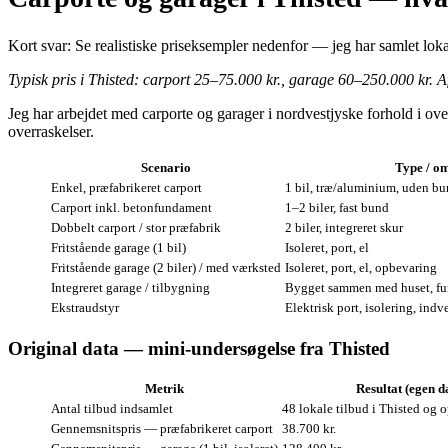
Kort svar: Se realistiske priseksempler nedenfor — jeg har samlet lokal
Typisk pris i Thisted: carport 25–75.000 kr., garage 60–250.000 kr. A
Jeg har arbejdet med carporte og garager i nordvestjyske forhold i ove
overraskelser.
Scenario
Type / o
Enkel, præfabrikeret carport
1 bil, træ/aluminium, uden b
Carport inkl. betonfundament
1–2 biler, fast bund
Dobbelt carport / stor præfabrik
2 biler, integreret skur
Fritstående garage (1 bil)
Isoleret, port, el
Fritstående garage (2 biler) / med værksted
Isoleret, port, el, opbevaring
Integreret garage / tilbygning
Bygget sammen med huset, fu
Ekstraudstyr
Elektrisk port, isolering, in
Original data — mini‑undersøgelse fra Thisted
Metrik
Resultat (egen d
Antal tilbud indsamlet
48 lokale tilbud i Thisted og 
Gennemsnitspris — præfabrikeret carport
38.700 kr.