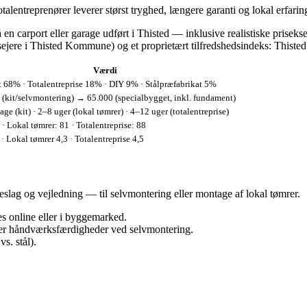
talentreprenører leverer størst tryghed, længere garanti og lokal erfarin
n carport eller garage udført i Thisted — inklusive realistiske prisekse
sejere i Thisted Kommune) og et proprietært tilfredshedsindeks: Thiste
Værdi
t 68% · Totalentreprise 18% · DIY 9% · Stålpræfabrikat 5%
 (kit/selvmontering) → 65.000 (specialbygget, inkl. fundament)
ge (kit) · 2–8 uger (lokal tømrer) · 4–12 uger (totalentreprise)
 · Lokal tømrer: 81 · Totalentreprise: 88
 · Lokal tømrer 4,3 · Totalentreprise 4,5
beslag og vejledning — til selvmontering eller montage af lokal tømrer.
es online eller i byggemarked.
ver håndværksfærdigheder ved selvmontering.
s. stål).