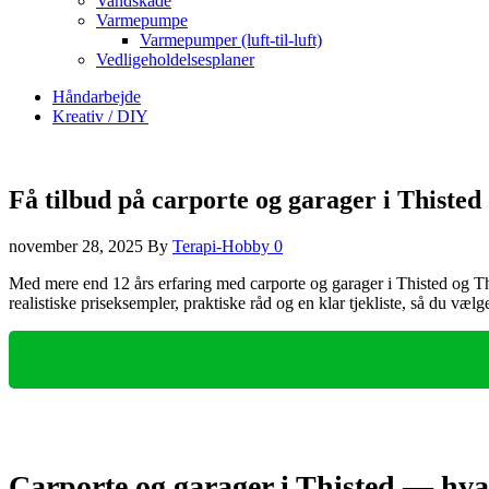
Vandskade
Varmepumpe
Varmepumper (luft-til-luft)
Vedligeholdelsesplaner
Håndarbejde
Kreativ / DIY
Få tilbud på carporte og garager i Thisted
november 28, 2025
By
Terapi-Hobby
0
Med mere end 12 års erfaring med carporte og garager i Thisted og Thy
realistiske priseksempler, praktiske råd og en klar tjekliste, så du væl
Carporte og garager i Thisted — hvad