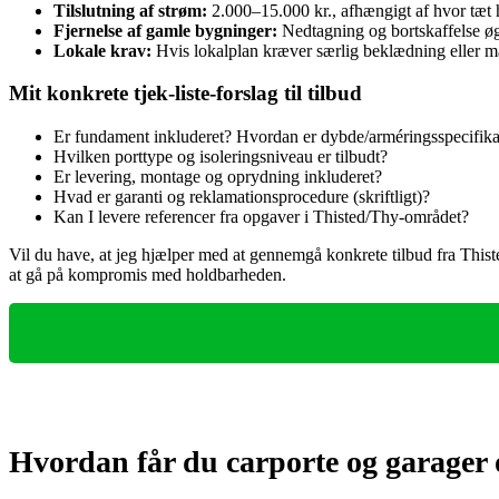
Tilslutning af strøm:
2.000–15.000 kr., afhængigt af hvor tæt 
Fjernelse af gamle bygninger:
Nedtagning og bortskaffelse ø
Lokale krav:
Hvis lokalplan kræver særlig beklædning eller mat
Mit konkrete tjek‑liste‑forslag til tilbud
Er fundament inkluderet? Hvordan er dybde/arméringsspecifika
Hvilken porttype og isoleringsniveau er tilbudt?
Er levering, montage og oprydning inkluderet?
Hvad er garanti og reklamationsprocedure (skriftligt)?
Kan I levere referencer fra opgaver i Thisted/Thy‑området?
Vil du have, at jeg hjælper med at gennemgå konkrete tilbud fra Thist
at gå på kompromis med holdbarheden.
Hvordan får du carporte og garager 