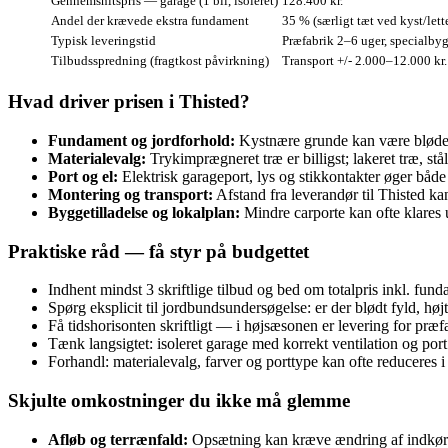
Gennemsnitspris — garage (1 bil, isoleret)
128.400 kr.
Andel der krævede ekstra fundament
35 % (særligt tæt ved kyst/lett
Typisk leveringstid
Præfabrik 2–6 uger, specialby
Tilbudsspredning (fragtkost påvirkning)
Transport +/- 2.000–12.000 kr.
Hvad driver prisen i Thisted?
Fundament og jordforhold:
Kystnære grunde kan være blødere
Materialevalg:
Trykimprægneret træ er billigst; lakeret træ, st
Port og el:
Elektrisk garageport, lys og stikkontakter øger både 
Montering og transport:
Afstand fra leverandør til Thisted ka
Byggetilladelse og lokalplan:
Mindre carporte kan ofte klares
Praktiske råd — få styr på budgettet
Indhent mindst 3 skriftlige tilbud og bed om totalpris inkl. fun
Spørg eksplicit til jordbundsundersøgelse: er der blødt fyld, høj
Få tidshorisonten skriftligt — i højsæsonen er levering for præf
Tænk langsigtet: isoleret garage med korrekt ventilation og por
Forhandl: materialevalg, farver og porttype kan ofte reduceres i
Skjulte omkostninger du ikke må glemme
Afløb og terrænfald:
Opsætning kan kræve ændring af indkørs