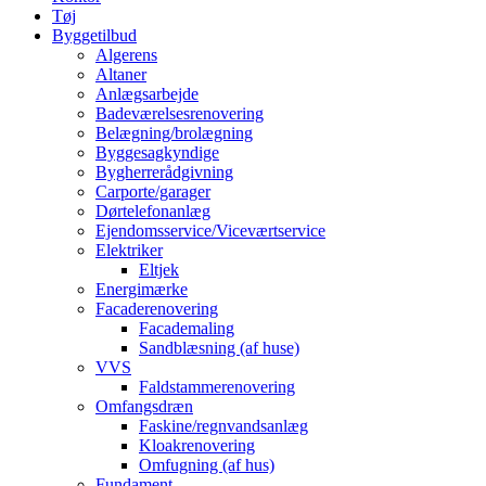
Tøj
Byggetilbud
Algerens
Altaner
Anlægsarbejde
Badeværelsesrenovering
Belægning/brolægning
Byggesagkyndige
Bygherrerådgivning
Carporte/garager
Dørtelefonanlæg
Ejendomsservice/Viceværtservice
Elektriker
Eltjek
Energimærke
Facaderenovering
Facademaling
Sandblæsning (af huse)
VVS
Faldstammerenovering
Omfangsdræn
Faskine/regnvandsanlæg
Kloakrenovering
Omfugning (af hus)
Fundament