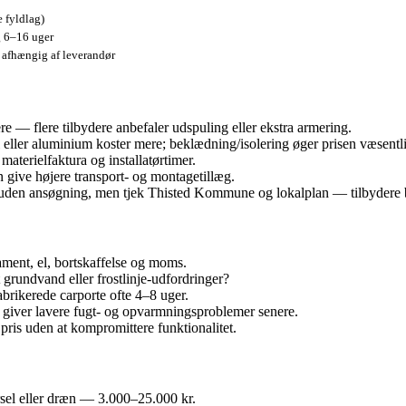
e fyldlag)
g 6–16 uger
 afhængig af leverandør
 — flere tilbydere anbefaler udspuling eller ekstra armering.
ål eller aluminium koster mere; beklædning/isolering øger prisen væsentli
materielfaktura og installatørtimer.
n give højere transport- og montagetillæg.
 uden ansøgning, men tjek Thisted Kommune og lokalplan — tilbydere b
dament, el, bortskaffelse og moms.
t grundvand eller frostlinje‑udfordringer?
abrikerede carporte ofte 4–8 uger.
t giver lavere fugt- og opvarmningsproblemer senere.
 pris uden at kompromittere funktionalitet.
el eller dræn — 3.000–25.000 kr.