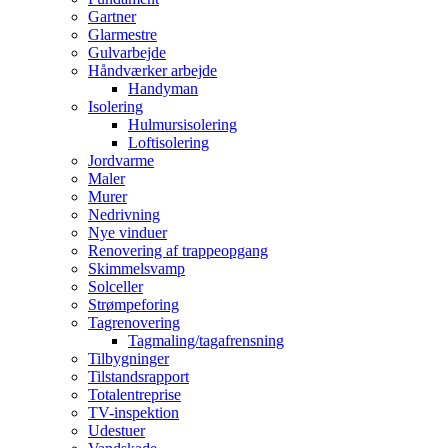
Gartner
Glarmestre
Gulvarbejde
Håndværker arbejde
Handyman
Isolering
Hulmursisolering
Loftisolering
Jordvarme
Maler
Murer
Nedrivning
Nye vinduer
Renovering af trappeopgang
Skimmelsvamp
Solceller
Strømpeforing
Tagrenovering
Tagmaling/tagafrensning
Tilbygninger
Tilstandsrapport
Totalentreprise
TV-inspektion
Udestuer