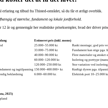
 erfaring og tilbud fra Thisted‑området, så du får et ærligt overblik.
fhængig af størrelse, fundament og lokale jordforhold.
r 12 år og gennemgår her realistiske priseksempler, hvad der driver pri
mfang
Estimeret pris (inkl. moms)
und
25.000–55.000 kr.
Raskt montage; god pris ved
33.000–75.000 kr.
Fundament kan stige pga. f
40.000–90.000 kr.
Flere materialer og ønsket 
60.000–120.000 kr.
Isolering og porttype (manu
120.000–250.000 kr.
Stor variation ved isolerin
ndament og tagtilpasning
150.000–400.000+ kr.
Kraftigt dyrere pga. tilpasn
dvendig beklædning
6.000–60.000 kr.
Elektrisk port 10–25.000 kr
ata, 2025)
opland