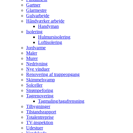
Gartner
Glarmestre
Gulvarbejde
Håndværker arbejde
Handyman
Isolering
Hulmursisolering
Loftisolering
Jordvarme
Maler
Murer
Nedrivning
Nye vinduer
Renovering af trappeopgang
Skimmelsvamp
Solceller
Strømpeforing
Tagrenovering
Tagmaling/tagafrensning
Tilbygninger
Tilstandsrapport
Totalentreprise
TV-inspektion
Udestuer