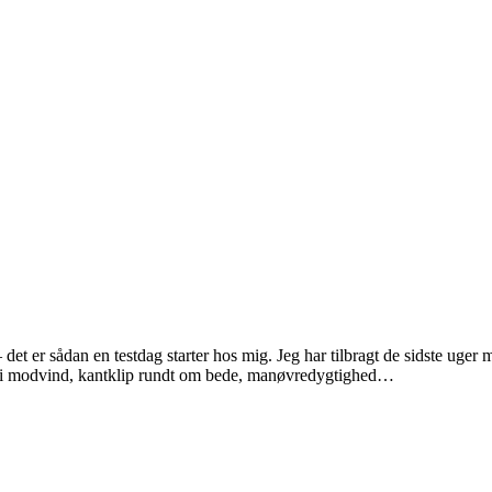
 — det er sådan en testdag starter hos mig. Jeg har tilbragt de sidste ug
itid i modvind, kantklip rundt om bede, manøvredygtighed…