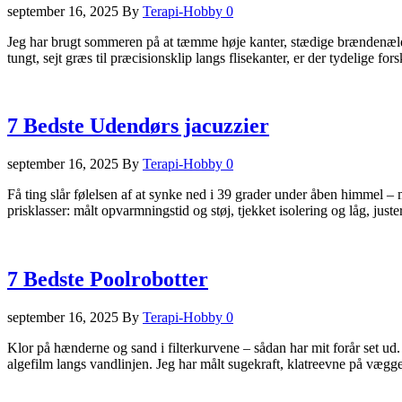
september 16, 2025
By
Terapi-Hobby
0
Jeg har brugt sommeren på at tæmme høje kanter, stædige brændenælder 
tungt, sejt græs til præcisionsklip langs flisekanter, er der tydelige fo
7 Bedste Udendørs jacuzzier
september 16, 2025
By
Terapi-Hobby
0
Få ting slår følelsen af at synke ned i 39 grader under åben himmel – me
prisklasser: målt opvarmningstid og støj, tjekket isolering og låg, just
7 Bedste Poolrobotter
september 16, 2025
By
Terapi-Hobby
0
Klor på hænderne og sand i filterkurvene – sådan har mit forår set ud. J
algefilm langs vandlinjen. Jeg har målt sugekraft, klatreevne på vægge