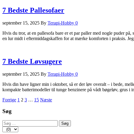
7 Bedste Pallesofaer
september 15, 2025
By
Terapi-Hobby
0
Hvis du tror, at en pallesofa bare er et par paller med nogle puder på, 
en lur midt i eftermiddagskaffen for at mærke komforten i praksis. J
7 Bedste Løvsugere
september 15, 2025
By
Terapi-Hobby
0
Hvis din have ligner min i oktober, så er der løv overalt – i bede, mell
kompakte batterimodeller til tunge benzinere på vådt bøgeløv, grus i
Indlægsinddeling
Forrige
1
2
3
…
15
Næste
Søg
Søg
efter: