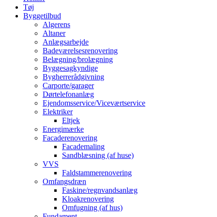
Tøj
Byggetilbud
Algerens
Altaner
Anlægsarbejde
Badeværelsesrenovering
Belægning/brolægning
Byggesagkyndige
Bygherrerådgivning
Carporte/garager
Dørtelefonanlæg
Ejendomsservice/Viceværtservice
Elektriker
Eltjek
Energimærke
Facaderenovering
Facademaling
Sandblæsning (af huse)
VVS
Faldstammerenovering
Omfangsdræn
Faskine/regnvandsanlæg
Kloakrenovering
Omfugning (af hus)
Fundament