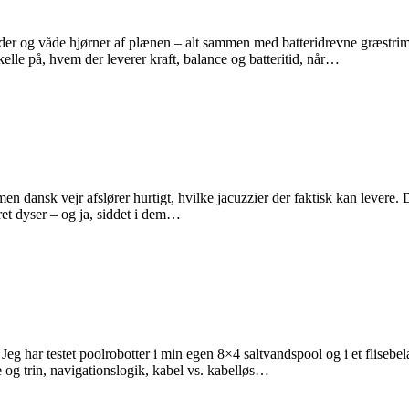
og våde hjørner af plænen – alt sammen med batteridrevne græstrimmere 
rskelle på, hvem der leverer kraft, balance og batteritid, når…
n dansk vejr afslører hurtigt, hvilke jacuzzier der faktisk kan levere. D
eret dyser – og ja, siddet i dem…
eg har testet poolrobotter i min egen 8×4 saltvandspool og i et flisebela
 og trin, navigationslogik, kabel vs. kabelløs…