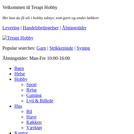
Skip
Velkommen til Terapi Hobby
to
the
Her kan du få alt i hobby udstyr, som garn og andet lækkert
content
Levering
|
Handelsbetingelser
|
Åbningstider
Terapi Hobby
Popular searches:
Garn
|
Strikkepinde
|
Syning
Åbningstider: Man-Fre 10:00-16:00
Børn
Helse
Hobby
Sport
Rejse
Gaming
Lyd & Billede
Hus
Bil
Have
Køkken
Værktøj
Kontor