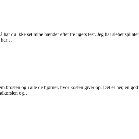
så har du ikke set mine hænder efter tre ugers test. Jeg har slebet splint
eg har…
em brosten og i alle de hjørner, hvor kosten giver op. Det er her, en god 
 indkørslen og…