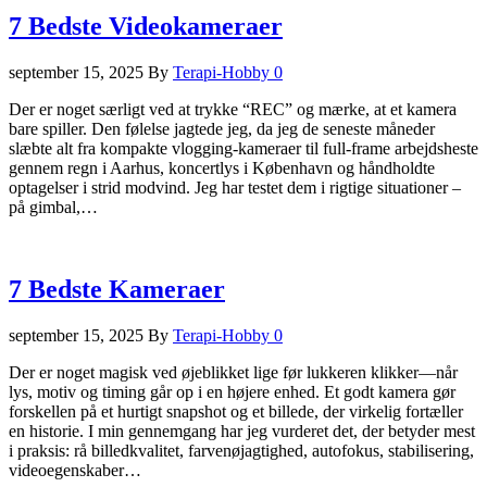
7 Bedste Videokameraer
september 15, 2025
By
Terapi-Hobby
0
Der er noget særligt ved at trykke “REC” og mærke, at et kamera
bare spiller. Den følelse jagtede jeg, da jeg de seneste måneder
slæbte alt fra kompakte vlogging-kameraer til full-frame arbejdsheste
gennem regn i Aarhus, koncertlys i København og håndholdte
optagelser i strid modvind. Jeg har testet dem i rigtige situationer –
på gimbal,…
7 Bedste Kameraer
september 15, 2025
By
Terapi-Hobby
0
Der er noget magisk ved øjeblikket lige før lukkeren klikker—når
lys, motiv og timing går op i en højere enhed. Et godt kamera gør
forskellen på et hurtigt snapshot og et billede, der virkelig fortæller
en historie. I min gennemgang har jeg vurderet det, der betyder mest
i praksis: rå billedkvalitet, farvenøjagtighed, autofokus, stabilisering,
videoegenskaber…