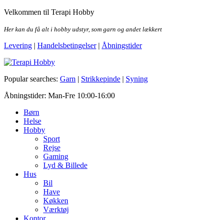
Skip
Velkommen til Terapi Hobby
to
the
Her kan du få alt i hobby udstyr, som garn og andet lækkert
content
Levering
|
Handelsbetingelser
|
Åbningstider
Terapi Hobby
Popular searches:
Garn
|
Strikkepinde
|
Syning
Åbningstider: Man-Fre 10:00-16:00
Børn
Helse
Hobby
Sport
Rejse
Gaming
Lyd & Billede
Hus
Bil
Have
Køkken
Værktøj
Kontor