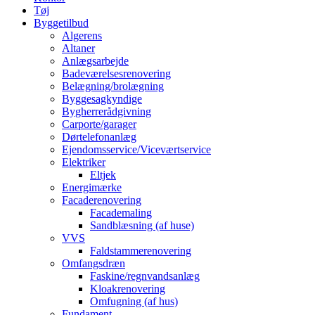
Tøj
Byggetilbud
Algerens
Altaner
Anlægsarbejde
Badeværelsesrenovering
Belægning/brolægning
Byggesagkyndige
Bygherrerådgivning
Carporte/garager
Dørtelefonanlæg
Ejendomsservice/Viceværtservice
Elektriker
Eltjek
Energimærke
Facaderenovering
Facademaling
Sandblæsning (af huse)
VVS
Faldstammerenovering
Omfangsdræn
Faskine/regnvandsanlæg
Kloakrenovering
Omfugning (af hus)
Fundament