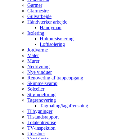
Gartner
Glarmestre
Gulvarbejde
Håndværker arbejde
Handyman
Isolering
Hulmursisolering
Loftisolering
Jordvarme
Maler
Murer
Nedrivning
Nye vinduer
Renovering af trappeopgang
Skimmelsvamp
Solceller
Strømpeforing
Tagrenovering
Tagmaling/tagafrensning
Tilbygninger
Tilstandsrapport
Totalentreprise
TV-inspektion
Udestuer