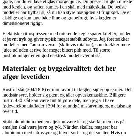
gode, når du vil lave et glas morgenjuice. Du presser frugten direkte
mod keglen, og saften samles i en skål med måleskala. De bedste
modeller har flytbar si, så du kan styre mængden af frugtkød. De er
alsidige og kan tage både lime og grapefrugt, hvis keglen er
dimensioneret rigtigt.
Elektriske citruspressere med roterende kegle sparer kræfter, holder
et jævnt tryk og giver typisk meget stabilt udbytte. Jeg foretrækker
modeller med “auto-reverse” (skiftevis rotation), som trækker mere
juice ud uden at rive for meget bittert pith med. Til større
husholdninger er en god elektrisk model svær at slå.
Materialer og byggekvalitet: det her
afgør levetiden
Rustfrit stål (304/18-8) er min favorit til kegler, sigter og skruer. Det
modstår syre, holder sig pænt og tåler opvaskemaskine. Billigere
rustfri 430-stål kan være fint til ydre dele, men jeg vil have
fødevarekontaktflader i 304 for at undgå misfarvning og metalsmag
over tid.
Støbt aluminium med emalje kan være let og stærkt, men pas på:
emaljen skal være jævn og tyk. Når den skaller, reagerer bar
aluminium med citrussyre og bliver sort – og det smitter. Hvis du