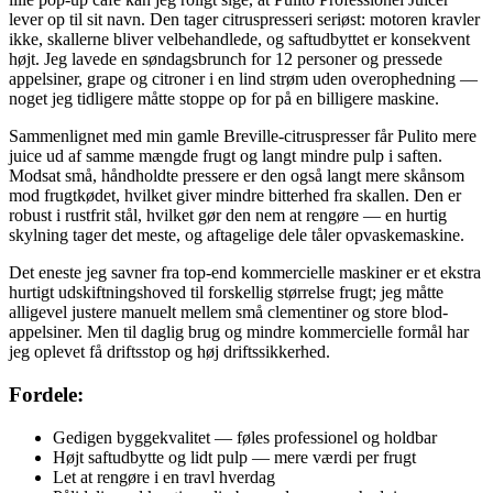
lever op til sit navn. Den tager citruspresseri seriøst: motoren kravler
ikke, skallerne bliver velbehandlede, og saftudbyttet er konsekvent
højt. Jeg lavede en søndagsbrunch for 12 personer og pressede
appelsiner, grape og citroner i en lind strøm uden overophedning —
noget jeg tidligere måtte stoppe op for på en billigere maskine.
Sammenlignet med min gamle Breville-citruspresser får Pulito mere
juice ud af samme mængde frugt og langt mindre pulp i saften.
Modsat små, håndholdte pressere er den også langt mere skånsom
mod frugtkødet, hvilket giver mindre bitterhed fra skallen. Den er
robust i rustfrit stål, hvilket gør den nem at rengøre — en hurtig
skylning tager det meste, og aftagelige dele tåler opvaskemaskine.
Det eneste jeg savner fra top-end kommercielle maskiner er et ekstra
hurtigt udskiftningshoved til forskellig størrelse frugt; jeg måtte
alligevel justere manuelt mellem små clementiner og store blod-
appelsiner. Men til daglig brug og mindre kommercielle formål har
jeg oplevet få driftsstop og høj driftssikkerhed.
Fordele:
Gedigen byggekvalitet — føles professionel og holdbar
Højt saftudbytte og lidt pulp — mere værdi per frugt
Let at rengøre i en travl hverdag