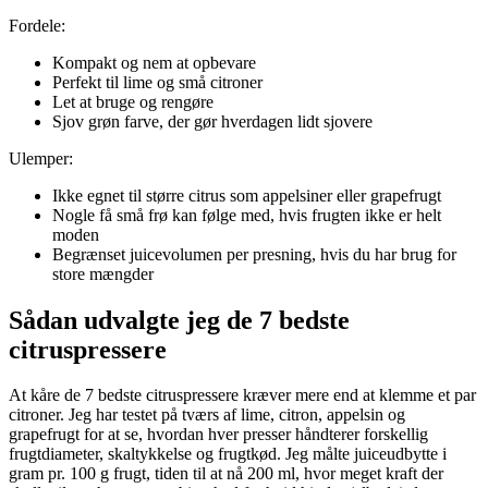
Fordele:
Kompakt og nem at opbevare
Perfekt til lime og små citroner
Let at bruge og rengøre
Sjov grøn farve, der gør hverdagen lidt sjovere
Ulemper:
Ikke egnet til større citrus som appelsiner eller grapefrugt
Nogle få små frø kan følge med, hvis frugten ikke er helt
moden
Begrænset juicevolumen per presning, hvis du har brug for
store mængder
Sådan udvalgte jeg de 7 bedste
citruspressere
At kåre de 7 bedste citruspressere kræver mere end at klemme et par
citroner. Jeg har testet på tværs af lime, citron, appelsin og
grapefrugt for at se, hvordan hver presser håndterer forskellig
frugtdiameter, skaltykkelse og frugtkød. Jeg målte juiceudbytte i
gram pr. 100 g frugt, tiden til at nå 200 ml, hvor meget kraft der