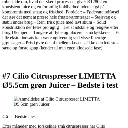
robust idé om, hvad der sker i processen, giver R12802 en
konsistent juice og en fornuftig holdbarhed uden at gå på
kompromis med smag og friskhed. Fordeler: – Fødevareindførsel
der gør det nemt at presse hele frugter/grøntsager – Støjsvag og
stabil under brug – Ren, frisk juice med lavt skum – Solid
konstruktion der føles pro-agtig – Let at adskille og rengøre efter
brug Ulemper: – Tungere at flytte og placere i små køkkener – En
lille ekstra indsats kan være nødvendig ved visse fiberrige
grøntsager – Pris i øvre del af mellemklassen – Ikke den letteste at
sætte op første gang (kender til min egen klodsede fase)
#7 Cilio Citruspresser LIMETTA
Ø5.5cm grøn Juicer –
Bedste i test
4.6 — Bedste i test
Efter måneder med forskellige små citruspresser har Cilio