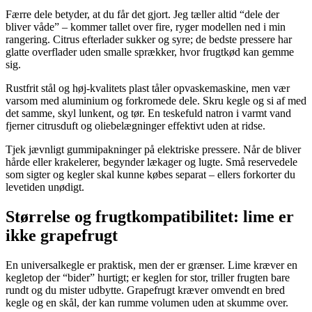
Færre dele betyder, at du får det gjort. Jeg tæller altid “dele der
bliver våde” – kommer tallet over fire, ryger modellen ned i min
rangering. Citrus efterlader sukker og syre; de bedste pressere har
glatte overflader uden smalle sprækker, hvor frugtkød kan gemme
sig.
Rustfrit stål og høj-kvalitets plast tåler opvaskemaskine, men vær
varsom med aluminium og forkromede dele. Skru kegle og si af med
det samme, skyl lunkent, og tør. En teskefuld natron i varmt vand
fjerner citrusduft og oliebelægninger effektivt uden at ridse.
Tjek jævnligt gummipakninger på elektriske pressere. Når de bliver
hårde eller krakelerer, begynder lækager og lugte. Små reservedele
som sigter og kegler skal kunne købes separat – ellers forkorter du
levetiden unødigt.
Størrelse og frugtkompatibilitet: lime er
ikke grapefrugt
En universalkegle er praktisk, men der er grænser. Lime kræver en
kegletop der “bider” hurtigt; er keglen for stor, triller frugten bare
rundt og du mister udbytte. Grapefrugt kræver omvendt en bred
kegle og en skål, der kan rumme volumen uden at skumme over.