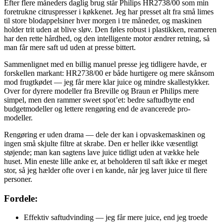
Efter flere måneders daglig brug står Philips HR2738/00 som min
foretrukne citruspresser i køkkenet. Jeg har presset alt fra små limes
til store blodappelsiner hver morgen i tre måneder, og maskinen
holder trit uden at blive sløv. Den føles robust i plastikken, reameren
har den rette hårdhed, og den intelligente motor ændrer retning, så
man får mere saft ud uden at presse bittert.
Sammenlignet med en billig manuel presse jeg tidligere havde, er
forskellen markant: HR2738/00 er både hurtigere og mere skånsom
mod frugtkødet — jeg får mere klar juice og mindre skallestykker.
Over for dyrere modeller fra Breville og Braun er Philips mere
simpel, men den rammer sweet spot’et: bedre saftudbytte end
budgetmodeller og lettere rengøring end de avancerede pro-
modeller.
Rengøring er uden drama — dele der kan i opvaskemaskinen og
ingen små skjulte filtre at skrabe. Den er heller ikke væsentligt
støjende; man kan sagtens lave juice tidligt uden at vække hele
huset. Min eneste lille anke er, at beholderen til saft ikke er meget
stor, så jeg hælder ofte over i en kande, når jeg laver juice til flere
personer.
Fordele:
Effektiv saftudvinding — jeg får mere juice, end jeg troede