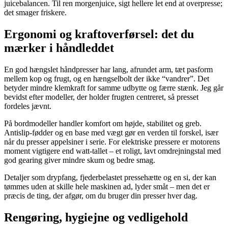
juicebalancen. Til ren morgenjuice, sigt hellere let end at overpresse;
det smager friskere.
Ergonomi og kraftoverførsel: det du
mærker i håndleddet
En god hængslet håndpresser har lang, afrundet arm, tæt pasform
mellem kop og frugt, og en hængselbolt der ikke “vandrer”. Det
betyder mindre klemkraft for samme udbytte og færre stænk. Jeg går
bevidst efter modeller, der holder frugten centreret, så presset
fordeles jævnt.
På bordmodeller handler komfort om højde, stabilitet og greb.
Antislip-fødder og en base med vægt gør en verden til forskel, især
når du presser appelsiner i serie. For elektriske pressere er motorens
moment vigtigere end watt-tallet – et roligt, lavt omdrejningstal med
god gearing giver mindre skum og bedre smag.
Detaljer som drypfang, fjederbelastet pressehætte og en si, der kan
tømmes uden at skille hele maskinen ad, lyder småt – men det er
præcis de ting, der afgør, om du bruger din presser hver dag.
Rengøring, hygiejne og vedligehold