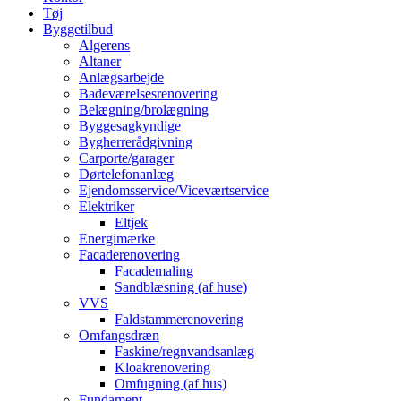
Tøj
Byggetilbud
Algerens
Altaner
Anlægsarbejde
Badeværelsesrenovering
Belægning/brolægning
Byggesagkyndige
Bygherrerådgivning
Carporte/garager
Dørtelefonanlæg
Ejendomsservice/Viceværtservice
Elektriker
Eltjek
Energimærke
Facaderenovering
Facademaling
Sandblæsning (af huse)
VVS
Faldstammerenovering
Omfangsdræn
Faskine/regnvandsanlæg
Kloakrenovering
Omfugning (af hus)
Fundament