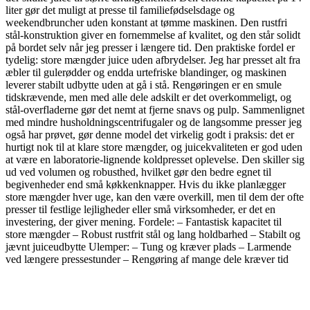
liter gør det muligt at presse til familiefødselsdage og
weekendbruncher uden konstant at tømme maskinen. Den rustfri
stål-konstruktion giver en fornemmelse af kvalitet, og den står solidt
på bordet selv når jeg presser i længere tid. Den praktiske fordel er
tydelig: store mængder juice uden afbrydelser. Jeg har presset alt fra
æbler til gulerødder og endda urtefriske blandinger, og maskinen
leverer stabilt udbytte uden at gå i stå. Rengøringen er en smule
tidskrævende, men med alle dele adskilt er det overkommeligt, og
stål-overfladerne gør det nemt at fjerne snavs og pulp. Sammenlignet
med mindre husholdningscentrifugaler og de langsomme presser jeg
også har prøvet, gør denne model det virkelig godt i praksis: det er
hurtigt nok til at klare store mængder, og juicekvaliteten er god uden
at være en laboratorie-lignende koldpresset oplevelse. Den skiller sig
ud ved volumen og robusthed, hvilket gør den bedre egnet til
begivenheder end små køkkenknapper. Hvis du ikke planlægger
store mængder hver uge, kan den være overkill, men til dem der ofte
presser til festlige lejligheder eller små virksomheder, er det en
investering, der giver mening. Fordele: – Fantastisk kapacitet til
store mængder – Robust rustfrit stål og lang holdbarhed – Stabilt og
jævnt juiceudbytte Ulemper: – Tung og kræver plads – Larmende
ved længere pressestunder – Rengøring af mange dele kræver tid