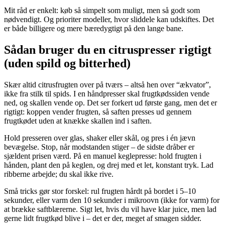
Mit råd er enkelt: køb så simpelt som muligt, men så godt som
nødvendigt. Og prioriter modeller, hvor sliddele kan udskiftes. Det
er både billigere og mere bæredygtigt på den lange bane.
Sådan bruger du en citruspresser rigtigt
(uden spild og bitterhed)
Skær altid citrusfrugten over på tværs – altså hen over “ækvator”,
ikke fra stilk til spids. I en håndpresser skal frugtkødssiden vende
ned, og skallen vende op. Det ser forkert ud første gang, men det er
rigtigt: koppen vender frugten, så saften presses ud gennem
frugtkødet uden at knække skallen ind i saften.
Hold presseren over glas, shaker eller skål, og pres i én jævn
bevægelse. Stop, når modstanden stiger – de sidste dråber er
sjældent prisen værd. På en manuel keglepresse: hold frugten i
hånden, plant den på keglen, og drej med et let, konstant tryk. Lad
ribberne arbejde; du skal ikke rive.
Små tricks gør stor forskel: rul frugten hårdt på bordet i 5–10
sekunder, eller varm den 10 sekunder i mikroovn (ikke for varm) for
at brække saftblærerne. Sigt let, hvis du vil have klar juice, men lad
gerne lidt frugtkød blive i – det er der, meget af smagen sidder.