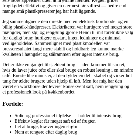
selv store appelsiner uden at få ømme hænder. Keglen griber
frugtkødet effektivt og giver en nærmest tør saftrest — bedre end
mange små plastikpresserer jeg har haft liggende.
Jeg sammenlignede den direkte med en elektrisk bordmodel og en
billig plastik-håndpresser. Elektrikeren var hurtigere ved meget store
mængder, men støj og rengøring gjorde Hendi til mit foretrukne valg
for dagligt brug: hurtigere opstart, ingen ledninger og minimal
vedligeholdelse. Sammenlignet med plastikmodellen var
presseresultatet langt mere stabilt og holdbart; jeg kunne mærke
kvaliteten i hængslet og stålrammen efter ugers intensiv brug.
Det er ikke en gadget til sjældent brug — den kommer til sin ret,
hvis du laver juice ofte eller skal bruge en robust løsning i en mindre
café. Eneste lille minus er, at den fylder en del i skabet og virker lidt
tung for ældre brugere uden hjælp til løft. Men for mig har den
været en workhorse der leverer konsekvent saft, nem rengøring og
et professionelt look på køkkenbordet.
Fordele:
Solid og professionel i følelse — holder til intensiv brug
Effektiv kegle: får meget saft ud af frugten
Let at bruge, kræver ingen strøm
Nem at rengøre efter daglig brug