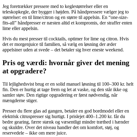
Jeg foretrækker pressere med to keglestørrelser eller en
teleskopkegle, der bygger i højden. På håndpressere vælger jeg to
størrelser: en til lime/citron og en større til appelsin. En “one-size-
fits-all” håndpresser er næsten altid et kompromis, der straffer enten
lime eller appelsin.
Hvis du mest presser til cocktails, optimer for lime og citron. Hvis
det er morgenjuice til familien, så vælg en løsning der æder
appelsiner uden at svede – det betaler sig hver eneste weekend.
Pris og værdi: hvornår giver det mening
at opgradere?
Til lejlighedsvist brug er en solid manuel løsning til 100–300 kr. helt
fin. Den er hurtig at tage frem og let at vaske, og den står ikke og
samler støv. Den rigtige opgradering er først nødvendig, når
mængderne stiger.
Presser du flere glas ad gangen, betaler en god bordmodel eller en
elektrisk citruspresser sig hurtigt. I prislejet 400–1.200 kr. får du
bedre gearing, færre stænk og væsentligt mindre træthed i hænder
og skuldre. Over det niveau handler det om komfort, støj, og
reservedele – ikke om mere juice.