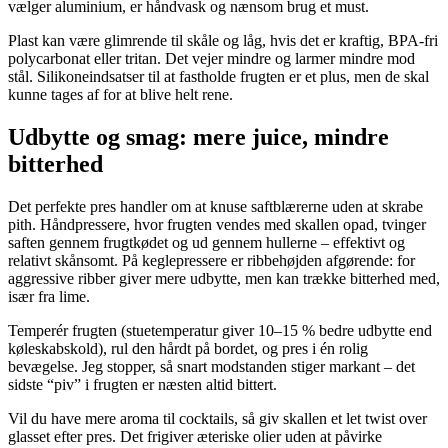
vælger aluminium, er håndvask og nænsom brug et must.
Plast kan være glimrende til skåle og låg, hvis det er kraftig, BPA-fri
polycarbonat eller tritan. Det vejer mindre og larmer mindre mod
stål. Silikoneindsatser til at fastholde frugten er et plus, men de skal
kunne tages af for at blive helt rene.
Udbytte og smag: mere juice, mindre
bitterhed
Det perfekte pres handler om at knuse saftblærerne uden at skrabe
pith. Håndpressere, hvor frugten vendes med skallen opad, tvinger
saften gennem frugtkødet og ud gennem hullerne – effektivt og
relativt skånsomt. På keglepressere er ribbehøjden afgørende: for
aggressive ribber giver mere udbytte, men kan trække bitterhed med,
især fra lime.
Temperér frugten (stuetemperatur giver 10–15 % bedre udbytte end
køleskabskold), rul den hårdt på bordet, og pres i én rolig
bevægelse. Jeg stopper, så snart modstanden stiger markant – det
sidste “piv” i frugten er næsten altid bittert.
Vil du have mere aroma til cocktails, så giv skallen et let twist over
glasset efter pres. Det frigiver æteriske olier uden at påvirke