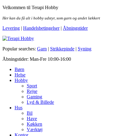
Skip
Velkommen til Terapi Hobby
to
the
Her kan du få alt i hobby udstyr, som garn og andet lækkert
content
Levering
|
Handelsbetingelser
|
Åbningstider
Terapi Hobby
Popular searches:
Garn
|
Strikkepinde
|
Syning
Åbningstider: Man-Fre 10:00-16:00
Børn
Helse
Hobby
Sport
Rejse
Gaming
Lyd & Billede
Hus
Bil
Have
Køkken
Værktøj
Kontor