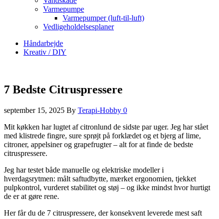
Vandskade
Varmepumpe
Varmepumper (luft-til-luft)
Vedligeholdelsesplaner
Håndarbejde
Kreativ / DIY
7 Bedste Citruspressere
september 15, 2025
By
Terapi-Hobby
0
Mit køkken har lugtet af citronlund de sidste par uger. Jeg har stået
med klistrede fingre, sure sprøjt på forklædet og et bjerg af lime,
citroner, appelsiner og grapefrugter – alt for at finde de bedste
citruspressere.
Jeg har testet både manuelle og elektriske modeller i
hverdagsrytmen: målt saftudbytte, mærket ergonomien, tjekket
pulpkontrol, vurderet stabilitet og støj – og ikke mindst hvor hurtigt
de er at gøre rene.
Her får du de 7 citruspressere, der konsekvent leverede mest saft