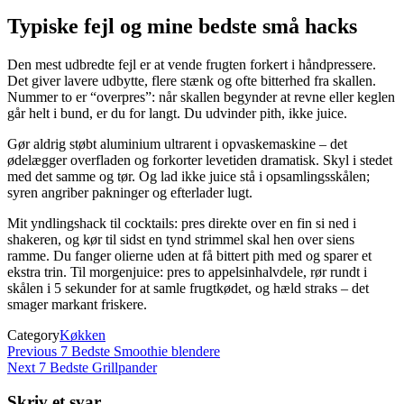
Typiske fejl og mine bedste små hacks
Den mest udbredte fejl er at vende frugten forkert i håndpressere.
Det giver lavere udbytte, flere stænk og ofte bitterhed fra skallen.
Nummer to er “overpres”: når skallen begynder at revne eller keglen
går helt i bund, er du for langt. Du udvinder pith, ikke juice.
Gør aldrig støbt aluminium ultrarent i opvaskemaskine – det
ødelægger overfladen og forkorter levetiden dramatisk. Skyl i stedet
med det samme og tør. Og lad ikke juice stå i opsamlingsskålen;
syren angriber pakninger og efterlader lugt.
Mit yndlingshack til cocktails: pres direkte over en fin si ned i
shakeren, og kør til sidst en tynd strimmel skal hen over siens
ramme. Du fanger olierne uden at få bittert pith med og sparer et
ekstra trin. Til morgenjuice: pres to appelsinhalvdele, rør rundt i
skålen i 5 sekunder for at samle frugtkødet, og hæld straks – det
smager markant friskere.
Category
Køkken
Indlægsnavigation
Previous
Previous
7 Bedste Smoothie blendere
Post
Next
Next
7 Bedste Grillpander
Post
Skriv et svar