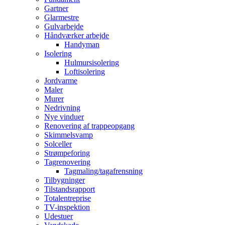
Gartner
Glarmestre
Gulvarbejde
Håndværker arbejde
Handyman
Isolering
Hulmursisolering
Loftisolering
Jordvarme
Maler
Murer
Nedrivning
Nye vinduer
Renovering af trappeopgang
Skimmelsvamp
Solceller
Strømpeforing
Tagrenovering
Tagmaling/tagafrensning
Tilbygninger
Tilstandsrapport
Totalentreprise
TV-inspektion
Udestuer