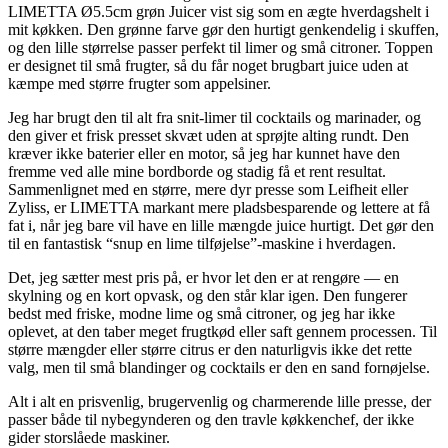
LIMETTA Ø5.5cm grøn Juicer vist sig som en ægte hverdagshelt i
mit køkken. Den grønne farve gør den hurtigt genkendelig i skuffen,
og den lille størrelse passer perfekt til limer og små citroner. Toppen
er designet til små frugter, så du får noget brugbart juice uden at
kæmpe med større frugter som appelsiner.
Jeg har brugt den til alt fra snit-limer til cocktails og marinader, og
den giver et frisk presset skvæt uden at sprøjte alting rundt. Den
kræver ikke baterier eller en motor, så jeg har kunnet have den
fremme ved alle mine bordborde og stadig få et rent resultat.
Sammenlignet med en større, mere dyr presse som Leifheit eller
Zyliss, er LIMETTA markant mere pladsbesparende og lettere at få
fat i, når jeg bare vil have en lille mængde juice hurtigt. Det gør den
til en fantastisk “snup en lime tilføjelse”-maskine i hverdagen.
Det, jeg sætter mest pris på, er hvor let den er at rengøre — en
skylning og en kort opvask, og den står klar igen. Den fungerer
bedst med friske, modne lime og små citroner, og jeg har ikke
oplevet, at den taber meget frugtkød eller saft gennem processen. Til
større mængder eller større citrus er den naturligvis ikke det rette
valg, men til små blandinger og cocktails er den en sand fornøjelse.
Alt i alt en prisvenlig, brugervenlig og charmerende lille presse, der
passer både til nybegynderen og den travle køkkenchef, der ikke
gider storslåede maskiner.