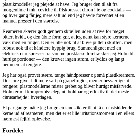
plastikmodeller jeg plejede at have. Jeg bruger den til alt fra
morgenlime i min ceviche til friskpresset citron i te og cocktails —
og hver gang får jeg mere saft ud end jeg havde forventet af en
manuel presser i den størrelse.
Reameren skærer godt gennem skrællen uden at rive for meget
bittert hvidt, og den åbne form gør, at jeg nemt kan styre kernerne
væk med en finger. Den er lille nok til at blive puttet i skuffen, men
robust nok til at håndtere hyppig brug. Sammenlignet med en
elektrisk citruspresser fra samme prisklasse foretrækker jeg Holm til
hurtige portioner — den kræver ingen strøm, er lydløs og langt
nemmere at rengøre.
Jeg har også prøvet større, tunge håndpresser og små plastikreamere.
De store giver lidt mere saft på grapefrugter, men er besværlige at
rengøre; plastmodellerne mister grebet og bliver hurtigt misfarvede.
Holm er mit kompromis: elegant, holdbar og effektiv til det meste
citrusarbejde i hverdagen.
Et par gange måtte jeg bruge en tandstikker til at få en fastsiddende
kerne ud af reameren, men det er et lille irritationsmoment i en ellers
nærmest fejlfri oplevelse.
Fordele: