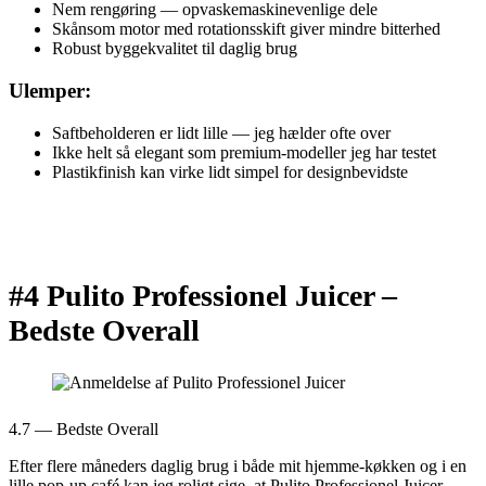
Nem rengøring — opvaskemaskinevenlige dele
Skånsom motor med rotationsskift giver mindre bitterhed
Robust byggekvalitet til daglig brug
Ulemper:
Saftbeholderen er lidt lille — jeg hælder ofte over
Ikke helt så elegant som premium-modeller jeg har testet
Plastikfinish kan virke lidt simpel for designbevidste
#4 Pulito Professionel Juicer –
Bedste Overall
4.7 — Bedste Overall
Efter flere måneders daglig brug i både mit hjemme-køkken og i en
lille pop-up café kan jeg roligt sige, at Pulito Professionel Juicer