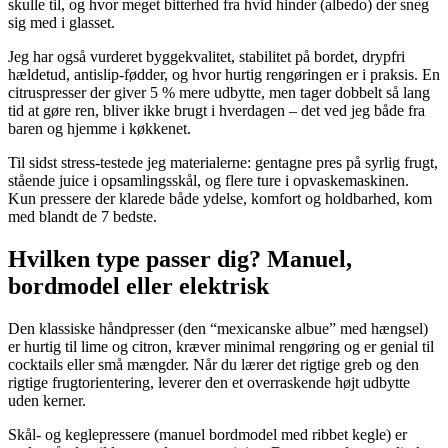
skulle til, og hvor meget bitterhed fra hvid hinder (albedo) der sneg
sig med i glasset.
Jeg har også vurderet byggekvalitet, stabilitet på bordet, drypfri
hældetud, antislip-fødder, og hvor hurtig rengøringen er i praksis. En
citruspresser der giver 5 % mere udbytte, men tager dobbelt så lang
tid at gøre ren, bliver ikke brugt i hverdagen – det ved jeg både fra
baren og hjemme i køkkenet.
Til sidst stress-testede jeg materialerne: gentagne pres på syrlig frugt,
stående juice i opsamlingsskål, og flere ture i opvaskemaskinen.
Kun pressere der klarede både ydelse, komfort og holdbarhed, kom
med blandt de 7 bedste.
Hvilken type passer dig? Manuel,
bordmodel eller elektrisk
Den klassiske håndpresser (den “mexicanske albue” med hængsel)
er hurtig til lime og citron, kræver minimal rengøring og er genial til
cocktails eller små mængder. Når du lærer det rigtige greb og den
rigtige frugtorientering, leverer den et overraskende højt udbytte
uden kerner.
Skål- og keglepressere (manuel bordmodel med ribbet kegle) er