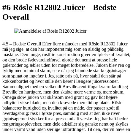
#6 Rösle R12802 Juicer –
Bedste
Overall
4.5 – Bedste Overall Efter flere måneder med Rösle R12802 Juicer
må jeg sige, at den har imponeret mig som en alsidig og pålidelig
maskine. Den tunge, rustfrie konstruktion giver en følelse af kvalitet,
og den brede fødevareindførsel gjorde det nemt at presse hele
gulerødder og æbler uden for meget forberedelse. Juicen blev ren og
fyldig med minimal skum, selv når jeg blandede stærke grøntsager
som spinat og ingefær i. Jeg satte pris på, hvor stabil den står på
køkkenbordet og hvor stille den kører i længere juiceressioner.
Sammenlignet med en velkendt Breville-centrifugalkværn fandt jeg
Breville’en hurtigere, men den skabte mere varme og mere skum.
Omega slow-juicen var skånsom med grønt og gav lidt højere
udbytte i visse blade, men den krævede mere tid og plads. Rösle
balancerer hurtighed og kvalitet på en måde, der passer godt til
hverdagsbrug: rask i første pres, samtidig med at den ikke river
grøntsagerne i stykker for at presse ud alt væske. Jeg har haft bedre
rengøringsoplevelser, men dele adskiller sig ganske nemt og skylles
under varmt vand uden særlige udfordringer. Til den, der vil have en