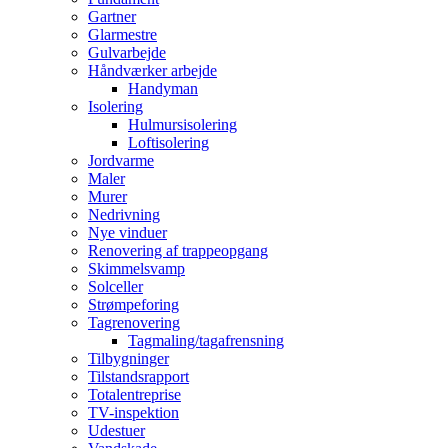
Gartner
Glarmestre
Gulvarbejde
Håndværker arbejde
Handyman
Isolering
Hulmursisolering
Loftisolering
Jordvarme
Maler
Murer
Nedrivning
Nye vinduer
Renovering af trappeopgang
Skimmelsvamp
Solceller
Strømpeforing
Tagrenovering
Tagmaling/tagafrensning
Tilbygninger
Tilstandsrapport
Totalentreprise
TV-inspektion
Udestuer