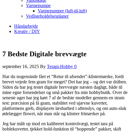
Vandskade
Varmepumpe
Varmepumper (luft-til-luft)
Vedligeholdelsesplaner
Håndarbejde
Kreativ / DIY
7 Bedste Digitale brevvægte
september 16, 2025
By
Terapi-Hobby
0
Har du nogensinde fået et “Retur til afsender”-klistermærke, fordi
brevet vejede fem gram for meget? Det har jeg – og det var dråben.
Siden da har jeg testet digitale brevvægte næsten dagligt, både til
mine egne forsendelser og små pakker fra min hobbybutik. Over de
seneste uger har jeg kørt 7 af de bedste modeller gennem en stram
test: præcision på få gram, stabilitet ved ujævne kuverter,
platformens greb, displayets læsbarhed i aftenslys, og om auto-sluk
ødelægger flowet, når man står og klistrer frimærker på.
Jeg har målt op mod en kalibreret kontrolvægt, testet tara på
boblekuverter, tjekket hold-funktion til “hoppende” pakker, skift