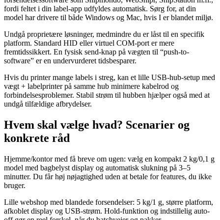
fordi feltet i din label-app udfyldes automatisk. Sørg for, at din
model har drivere til både Windows og Mac, hvis I er blandet miljø.
Undgå proprietære løsninger, medmindre du er låst til en specifik
platform. Standard HID eller virtuel COM-port er mere
fremtidssikkert. En fysisk send-knap på vægten til “push-to-
software” er en undervurderet tidsbesparer.
Hvis du printer mange labels i streg, kan et lille USB-hub-setup med
vægt + labelprinter på samme hub minimere kabelrod og
forbindelsesproblemer. Stabil strøm til hubben hjælper også med at
undgå tilfældige afbrydelser.
Hvem skal vælge hvad? Scenarier og
konkrete råd
Hjemme/kontor med få breve om ugen: vælg en kompakt 2 kg/0,1 g
model med bagbelyst display og automatisk slukning på 3–5
minutter. Du får høj nøjagtighed uden at betale for features, du ikke
bruger.
Lille webshop med blandede forsendelser: 5 kg/1 g, større platform,
afkoblet display og USB-strøm. Hold-funktion og indstillelig auto-
off gør en reel forskel, når du batchvejer og pakker.