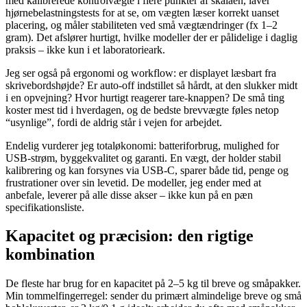
med kalibrerede kontrolvægte i flere punkter af skalaen, laver
hjørnebelastningstests for at se, om vægten læser korrekt uanset
placering, og måler stabiliteten ved små vægtændringer (fx 1–2
gram). Det afslører hurtigt, hvilke modeller der er pålidelige i daglig
praksis – ikke kun i et laboratorieark.
Jeg ser også på ergonomi og workflow: er displayet læsbart fra
skrivebordshøjde? Er auto-off indstillet så hårdt, at den slukker midt
i en opvejning? Hvor hurtigt reagerer tare-knappen? De små ting
koster mest tid i hverdagen, og de bedste brevvægte føles netop
“usynlige”, fordi de aldrig står i vejen for arbejdet.
Endelig vurderer jeg totaløkonomi: batteriforbrug, mulighed for
USB-strøm, byggekvalitet og garanti. En vægt, der holder stabil
kalibrering og kan forsynes via USB-C, sparer både tid, penge og
frustrationer over sin levetid. De modeller, jeg ender med at
anbefale, leverer på alle disse akser – ikke kun på en pæn
specifikationsliste.
Kapacitet og præcision: den rigtige
kombination
De fleste har brug for en kapacitet på 2–5 kg til breve og småpakker.
Min tommelfingerregel: sender du primært almindelige breve og små