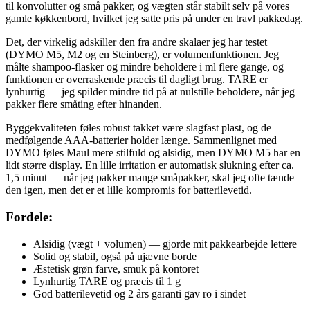
til konvolutter og små pakker, og vægten står stabilt selv på vores
gamle køkkenbord, hvilket jeg satte pris på under en travl pakkedag.
Det, der virkelig adskiller den fra andre skalaer jeg har testet
(DYMO M5, M2 og en Steinberg), er volumenfunktionen. Jeg
målte shampoo-flasker og mindre beholdere i ml flere gange, og
funktionen er overraskende præcis til dagligt brug. TARE er
lynhurtig — jeg spilder mindre tid på at nulstille beholdere, når jeg
pakker flere småting efter hinanden.
Byggekvaliteten føles robust takket være slagfast plast, og de
medfølgende AAA-batterier holder længe. Sammenlignet med
DYMO føles Maul mere stilfuld og alsidig, men DYMO M5 har en
lidt større display. En lille irritation er automatisk slukning efter ca.
1,5 minut — når jeg pakker mange småpakker, skal jeg ofte tænde
den igen, men det er et lille kompromis for batterilevetid.
Fordele:
Alsidig (vægt + volumen) — gjorde mit pakkearbejde lettere
Solid og stabil, også på ujævne borde
Æstetisk grøn farve, smuk på kontoret
Lynhurtig TARE og præcis til 1 g
God batterilevetid og 2 års garanti gav ro i sindet