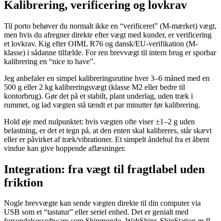
Kalibrering, verificering og lovkrav
Til porto behøver du normalt ikke en “verificeret” (M-mærket) vægt,
men hvis du afregner direkte efter vægt med kunder, er verificering
et lovkrav. Kig efter OIML R76 og dansk/EU-verifikation (M-
klasse) i sådanne tilfælde. For ren brevvægt til intern brug er sporbar
kalibrering en “nice to have”.
Jeg anbefaler en simpel kalibreringsrutine hver 3–6 måned med en
500 g eller 2 kg kalibreringsvægt (klasse M2 eller bedre til
kontorbrug). Gør det på et stabilt, plant underlag, uden træk i
rummet, og lad vægten stå tændt et par minutter før kalibrering.
Hold øje med nulpunktet: hvis vægten ofte viser ±1–2 g uden
belastning, er det et tegn på, at den enten skal kalibreres, står skævt
eller er påvirket af træk/vibrationer. Et simpelt åndehul fra et åbent
vindue kan give hoppende aflæsninger.
Integration: fra vægt til fragtlabel uden
friktion
Nogle brevvægte kan sende vægten direkte til din computer via
USB som et “tastatur” eller seriel enhed. Det er genialt med
forsendelsessoftware som Shipmondo, WebShipr, ShipStation m.fl.,