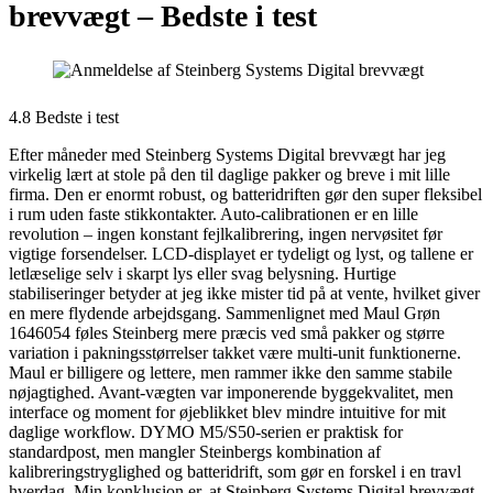
brevvægt –
Bedste i test
4.8 Bedste i test
Efter måneder med Steinberg Systems Digital brevvægt har jeg
virkelig lært at stole på den til daglige pakker og breve i mit lille
firma. Den er enormt robust, og batteridriften gør den super fleksibel
i rum uden faste stikkontakter. Auto-calibrationen er en lille
revolution – ingen konstant fejlkalibrering, ingen nervøsitet før
vigtige forsendelser. LCD-displayet er tydeligt og lyst, og tallene er
letlæselige selv i skarpt lys eller svag belysning. Hurtige
stabiliseringer betyder at jeg ikke mister tid på at vente, hvilket giver
en mere flydende arbejdsgang. Sammenlignet med Maul Grøn
1646054 føles Steinberg mere præcis ved små pakker og større
variation i pakningsstørrelser takket være multi-unit funktionerne.
Maul er billigere og lettere, men rammer ikke den samme stabile
nøjagtighed. Avant-vægten var imponerende byggekvalitet, men
interface og moment for øjeblikket blev mindre intuitive for mit
daglige workflow. DYMO M5/S50-serien er praktisk for
standardpost, men mangler Steinbergs kombination af
kalibreringstryglighed og batteridrift, som gør en forskel i en travl
hverdag. Min konklusion er, at Steinberg Systems Digital brevvægt