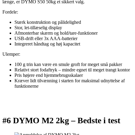
længe, er DYMO S50 50kg et sikkert valg.
Fordele:
Stærk konstruktion og pålidelighed
Stor, let-tillæselig display
Afmonterbar skærm og hold/tare-funktioner
USB-drift eller 3x AAA-batterier
Integreret håndtag og høj kapacitet
Ulemper:
100 g trin kan være en smule groft for meget små pakker
Relativt stort fodaftryk – mindre egnet til meget trangt kontor
Pris højere end hjemmebrugsskalaer
Kræver lidt tilvænning i starten for maksimal udnyttelse af
funktionerne
#6 DYMO M2 2kg –
Bedste i test