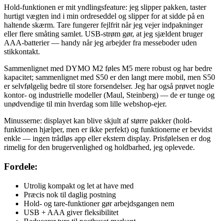
Hold-funktionen er mit yndlingsfeature: jeg slipper pakken, taster
hurtigt vægten ind i min ordreseddel og slipper for at sidde på en
haltende skærm. Tare fungerer fejlfrit når jeg vejer indpakninger
eller flere småting samlet. USB-strøm gør, at jeg sjældent bruger
AAA-batterier — handy når jeg arbejder fra messeboder uden
stikkontakt.
Sammenlignet med DYMO M2 føles M5 mere robust og har bedre
kapacitet; sammenlignet med S50 er den langt mere mobil, men S50
er selvfølgelig bedre til store forsendelser. Jeg har også prøvet nogle
kontor- og industrielle modeller (Maul, Steinberg) — de er tunge og
unødvendige til min hverdag som lille webshop-ejer.
Minusserne: displayet kan blive skjult af større pakker (hold-
funktionen hjælper, men er ikke perfekt) og funktionerne er bevidst
enkle — ingen trådløs app eller ekstern display. Prisfølelsen er dog
rimelig for den brugervenlighed og holdbarhed, jeg oplevede.
Fordele:
Utrolig kompakt og let at have med
Præcis nok til daglig postning
Hold- og tare-funktioner gør arbejdsgangen nem
USB + AAA giver fleksibilitet