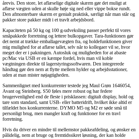
årevis. Den store, let aflæselige digitale skærm gør det muligt at
aflæse vægten uden at skulle bøje sig ned eller vippe bokse rundt.
Den afmonterbare skærm er genialt praktisk, særligt når man står og
pakker store pakker midt i et travlt arbejdsbord.
Kapaciteten på 50 kg og 100 g-udveksling passer perfekt til vores
småpakkede forretning og lettere bulkopgaver. Tara-funktionen gør
det nemt at trække emballagevægten fra, og holdefunktionen giver
mig mulighed for at aflæse tallet, selv når to kollegaer vil se, hvor
meget der er i pakningen. Autosluk og muligheden for at abaste
pc/Mac via USB er en kæmpe fordel, hvis man vil koble
vægtningen direkte til lagerstyringssoftwaren. Den integrerede
håndtag gør den nem at flytte mellem hylder og arbejdsstationer,
uden at man mister nøjagtigheden.
Sammenlignet med konkurrenter testede jeg Maul Grøn 1646054,
Avant og Steinberg. S50 føles mere robust og har federe
brugervenlighed end de fleste i prisklassen: digitalt display, hold og
tare som standard, samt USB- eller batteridrift, hvilket ikke altid er
tilfældet hos konkurrenterne. DYMO M5 og M2 er søde små til
personligt brug, men mangler kraft og funktioner for en travl
forretning.
Hvis du driver en mindre til mellemstor pakkeafdeling, og ønsker en
pålidelig, nem at bruge og fremtidssikret løsning, der kan holde