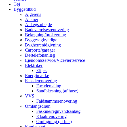
Tøj
Byggetilbud
Algerens
Altaner
Anlægsarbejde
Badeværelsesrenovering
Belægning/brolægning
Byggesagkyndige
Bygherrerådgivning
Carporte/garager
Dørtelefonanlæg
Ejendomsservice/Viceværtservice
Elektriker
Eltjek
Energimærke
Facaderenovering
Facademaling
Sandblæsning (af huse)
VVS
Faldstammerenovering
Omfangsdræn
Faskine/regnvandsanlæg
Kloakrenovering
Omfugning (af hus)
Fundament