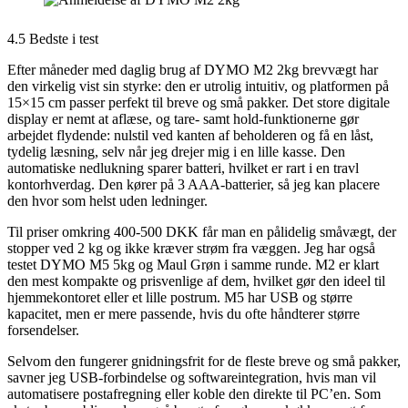
4.5 Bedste i test
Efter måneder med daglig brug af DYMO M2 2kg brevvægt har
den virkelig vist sin styrke: den er utrolig intuitiv, og platformen på
15×15 cm passer perfekt til breve og små pakker. Det store digitale
display er nemt at aflæse, og tare- samt hold-funktionerne gør
arbejdet flydende: nulstil ved kanten af beholderen og få en låst,
tydelig læsning, selv når jeg drejer mig i en lille kasse. Den
automatiske nedlukning sparer batteri, hvilket er rart i en travl
kontorhverdag. Den kører på 3 AAA-batterier, så jeg kan placere
den hvor som helst uden ledninger.
Til priser omkring 400-500 DKK får man en pålidelig småvægt, der
stopper ved 2 kg og ikke kræver strøm fra væggen. Jeg har også
testet DYMO M5 5kg og Maul Grøn i samme runde. M2 er klart
den mest kompakte og prisvenlige af dem, hvilket gør den ideel til
hjemmekontoret eller et lille postrum. M5 har USB og større
kapacitet, men er mere passende, hvis du ofte håndterer større
forsendelser.
Selvom den fungerer gnidningsfrit for de fleste breve og små pakker,
savner jeg USB-forbindelse og softwareintegration, hvis man vil
automatisere postafregning eller koble den direkte til PC’en. Som