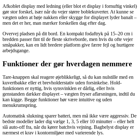
Afkoblet display med ledning (eller blot et display i fornuftig vinkel)
gør stor forskel, især når du vejer større boblekuverter. At kunne se
vægten uden at bøje nakken eller skygge for displayet lyder banalt –
men det er her, man mærker forskellen dag efter dag.
Overvej pladsen på dit bord. En kompakt fodaftryk på 15–20 cm i
bredden passer fint til de fleste skriveborde, men hvis du ofte vejer
småpakker, kan en lidt bredere platform give færre fejl og hurtigere
arbejdsgange.
Funktioner der gør hverdagen nemmere
Tare-knappen skal reagere øjeblikkeligt, så du kan nulstille med en
kuvertbakke eller et brevholderstativ uden forsinkelse. Hold-
funktionen er nyttig, hvis synsvinklen er dårlig, eller hvis
genstanden dækker displayet – vægten fryser aflæsningen, indtil du
kan kigge. Begge funktioner bør være intuitive og uden
menukrumspring.
Automatisk slukning sparer batteri, men må ikke være aggressiv. De
bedste modeller lader dig vælge 1, 3, 5 eller 10 minutter – eller helt
slå auto-off fra, når du kører batchvis vejning. Bagbelyst display er
nærmest et krav i kontormiljøer med varierende lys.