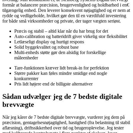
formår at balancere præcision, brugervenlighed og holdbarhed i en€
tilgængelig enhed. Den leverer konsekvent nøjagtighed og er nem at
rydde og vedligeholde, hvilket gør den til en værdifuld investering
for både små virksomheder og private, der tager vægten seriøst.
Præcis og stabil – altid klar når du har brug for det
Auto-calibration og batteridrift giver virkelig stor fleksibilitet
Letlæseligt display og hurtigt respons
Solid byggekvalitet og robust base
Multi-enheds støtte gør den alsidig for forskellige
måleenheder
Tare-funktionen kræver lidt break-in for perfektion
Større pakker kan føles mindre smidige end nogle
konkurrenter
Pris lidt højere end de billigste alternativer
Sådan udvælger jeg de 7 bedste digitale
brevvægte
Når jeg kårer de 7 bedste digitale brevvægte, vurderer jeg dem på
præcision, gentagelsesnøjagtighed, hastighed (fra belastning til stabil
aflæsning), driftssikkerhed over tid og brugeroplevelse. Jeg tester