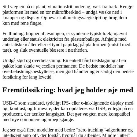
Stil vægten på et plant, vibrationsfrit underlag, væk fra træk. Rengør
platformen let med en tør mikrofiberklud – undgå væske ned i
knapper og display. Opbevar kalibreringsvægte tørt og brug dem
kun med rene fingre.
Fejlfinding: hopper aflæsningen, er synderne typisk træk, ujævnt
underlag eller statisk elektricitet fra plastemballage. Afhjælp med
antistatiske måtter eller et tyndt papirlag på platformen (nulstil med
tare), og sluk eventuelle blæsere i nærheden.
Undgå stød og overbelastning. En enkelt hård nedslagning af en
pakke kan skade vejecellen permanent. De bedste modeller har
overbelastningsbeskyttelse, men god håndtering er stadig den bedste
forsikring for lang levetid.
Fremtidssikring: hvad jeg holder øje med
USB-C som standard, tydeligt IPS- eller e-ink-lignende display med
høj kontrast, og firmware, der kan opdateres via USB, er tegn på en
producent, der tænker langsigtet. Det gør vægten mere kompatibel
med nye computere og arbejdsgange.
Jeg ser også flere modeller med bedre “zero tracking”-algoritmer og
intelligent auto-off, der forstår, hvornår du arbejder. Mindre “jitter”