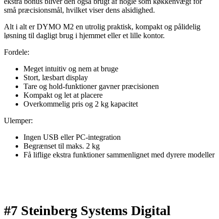
ekstra bonus bliver den også brugt af nogle som køkkenvægt for
små præcisionsmål, hvilket viser dens alsidighed.
Alt i alt er DYMO M2 en utrolig praktisk, kompakt og pålidelig
løsning til dagligt brug i hjemmet eller et lille kontor.
Fordele:
Meget intuitiv og nem at bruge
Stort, læsbart display
Tare og hold-funktioner gavner præcisionen
Kompakt og let at placere
Overkommelig pris og 2 kg kapacitet
Ulemper:
Ingen USB eller PC-integration
Begrænset til maks. 2 kg
Få liflige ekstra funktioner sammenlignet med dyrere modeller
#7 Steinberg Systems Digital