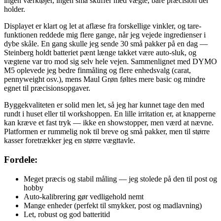
ingen værktøjer, ingen små skuffer med vægte, bare præcision der
holder.
Displayet er klart og let at aflæse fra forskellige vinkler, og tare-
funktionen reddede mig flere gange, når jeg vejede ingredienser i
dybe skåle. En gang skulle jeg sende 30 små pakker på en dag —
Steinberg holdt batteriet pænt længe takket være auto-sluk, og
vægtene var tro mod sig selv hele vejen. Sammenlignet med DYMO
M5 oplevede jeg bedre finmåling og flere enhedsvalg (carat,
pennyweight osv.), mens Maul Grøn føltes mere basic og mindre
egnet til præcisionsopgaver.
Byggekvaliteten er solid men let, så jeg har kunnet tage den med
rundt i huset eller til workshoppen. En lille irritation er, at knapperne
kan kræve et fast tryk — ikke en showstopper, men værd at nævne.
Platformen er rummelig nok til breve og små pakker, men til større
kasser foretrækker jeg en større vægttavle.
Fordele:
Meget præcis og stabil måling — jeg stolede på den til post og
hobby
Auto-kalibrering gør vedligehold nemt
Mange enheder (perfekt til smykker, post og madlavning)
Let, robust og god batteritid