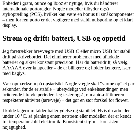
Enheder i gram, ounce og lb:oz er nyttige, hvis du håndterer
internationale portoregler. Nogle modeller tilbyder også
stykoptælling (PCS), hvilket kan være en bonus til småkomponenter
– men for ren porto er det vigtigere med stabil nulsporing og et klart
display.
Strøm og drift: batteri, USB og oppetid
Jeg foretrækker brevvægte med USB-C eller micro-USB for stabil
drift på skrivebordet. Det eliminerer problemer med afladede
batterier og sikrer konstant præcision. Har du batteridrift, så vælg
AA/AAA over knapceller – de er billigere og holder længere, især
med baglys.
Vær opmærksom på opstartstid. Nogle vægte skal “varme op” et par
sekunder, før de er stabile – ubetydeligt ved enkeltsendinger, men
irriterende i travle perioder. Jeg tester også, om auto-off timeren
respekterer aktivitet (tare/veje) – det gør en stor forskel for flowet.
I kolde lagerrum falder batteriydelse og stabilitet. Hvis du arbejder
under 10 °C, så planlæg enten netstrøm eller modeller, der er kendt
for temperaturstabil elektronik. Konsistent strøm = konsistent
nøjagtighed.