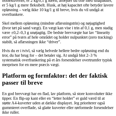
boblekuverter, er 2 kg/0,1 g ideelt; arbejder du ofte med småpakker,
er 5 kg/1 g mere fleksibelt. Husk, at høj kapacitet ofte betyder lavere
opløsning – vælg ikke 10 kg/1 g til breve, hvis du vil undgå at
overfrankere.
Skel mellem opløsning (mindste aflæsningstrin) og nøjagtighed
(hvor tæt på sand vægt). En vægt kan vise i trin af 0,1 g, men stadig
være ±0,2–0,3 g unøjagtig. De bedste brevvægte har lav “linearity
error” på tværs af hele området og holder nulpunktet (zero tracking)
stabilt, så aflæsningen ikke “driver”.
Hvis du er i tvivl, så vælg helvede hellere bedre opløsning end du
tror, du har brug for – det betaler sig. At undgå blot 2–3 %
systematisk overfrankering på et års forsendelser overtrumfer typisk
merprisen for en mere præcis vægt.
Platform og formfaktor: det der faktisk
passer til breve
En god brevvægt har en flad, lav platform, så store konvolutter ikke
tipper. En flip-up kant eller en “letter holder” er guld værd til at
støtte A4-kuverter uden at dække displayet. Jeg prioriterer også
gummieret overflade, så glatte kuverter eller rørformede forsendelser
ikke ruller.