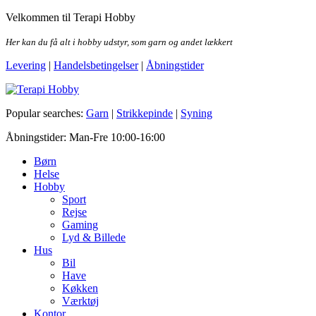
Skip
Velkommen til Terapi Hobby
to
the
Her kan du få alt i hobby udstyr, som garn og andet lækkert
content
Levering
|
Handelsbetingelser
|
Åbningstider
Terapi Hobby
Popular searches:
Garn
|
Strikkepinde
|
Syning
Åbningstider: Man-Fre 10:00-16:00
Børn
Helse
Hobby
Sport
Rejse
Gaming
Lyd & Billede
Hus
Bil
Have
Køkken
Værktøj
Kontor