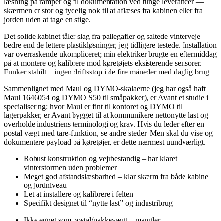
læsning på ramper og til dokumentation ved tunge leverancer —
skærmen er stor og tydelig nok til at aflæses fra kabinen eller fra
jorden uden at tage en stige.
Det solide kabinet tåler slag fra pallegafler og saltede vinterveje
bedre end de lettere plastikløsninger, jeg tidligere testede. Installation
var overraskende ukompliceret; min elektriker brugte en eftermiddag
på at montere og kalibrere mod køretøjets eksisterende sensorer.
Funker stabilt—ingen driftsstop i de fire måneder med daglig brug.
Sammenlignet med Maul og DYMO-skalaerne (jeg har også haft
Maul 1646054 og DYMO S50 til småpakker), er Avant et studie i
specialisering: hvor Maul er fint til kontoret og DYMO til
lagerpakker, er Avant bygget til at kommunikere nettonytte last og
overholde industriens terminologi og krav. Hvis du leder efter en
postal vægt med tare-funktion, se andre steder. Men skal du vise og
dokumentere payload på køretøjer, er dette nærmest uundværligt.
Robust konstruktion og vejrbestandig – har klaret
vinterstormen uden problemer
Meget god afstandslæsbarhed – klar skærm fra både kabine
og jordniveau
Let at installere og kalibrere i felten
Specifikt designet til “nytte last” og industribrug
Ikke egnet som postal/pakkevægt – mangler