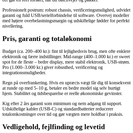
Professionelt postrum: robust chassis, verificeringsmulighed, udvidet
garanti og fuld USB/serielforbindelse til software. Overvej modeller
med højere overbelastningsmargin og udskiftelige fødder for perfekt
nivellering.
Pris, garanti og totaløkonomi
Budget (ca. 200–400 kr.): fint til lejlighedsvis brug, men ofte enklere
elektronik og færre indstillinger. Mid-range (400–1.000 kr.) er sweet
spot for de fleste – bedre display, mere stabil elektronik, USB-strøm.
Pro (1.000–3.000 kr.) giver robusthed, verificering og
integrationsmuligheder.
Regn på overfrankering. Hvis en upræcis vægt får dig til konsekvent
at runde op med 5–10 g, betaler en bedre model sig selv hurtigt
hjem. Stabilitet og tidsbesparelse er reelle økonomiske gevinster.
Kig efter 2 års garanti som minimum og nem adgang til support.
Udskiftelige kabler (USB-C) og standardbatterier reducerer
totalomkostninger over tid og gør vægten mere holdbar i praksis.
Vedligehold, fejlfinding og levetid