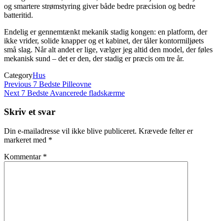
og smartere strømstyring giver både bedre præcision og bedre
batteritid.
Endelig er gennemtænkt mekanik stadig kongen: en platform, der
ikke vrider, solide knapper og et kabinet, der tåler kontormiljøets
små slag. Når alt andet er lige, vælger jeg altid den model, der føles
mekanisk sund – det er den, der stadig er præcis om tre år.
Category
Hus
Indlægsnavigation
Previous
Previous
7 Bedste Pilleovne
Post
Next
Next
7 Bedste Avancerede fladskærme
Post
Skriv et svar
Din e-mailadresse vil ikke blive publiceret.
Krævede felter er
markeret med
*
Kommentar
*