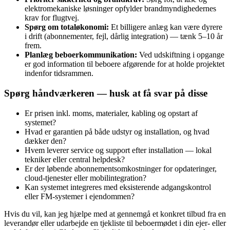
elektromekaniske løsninger opfylder brandmyndighedernes
krav for flugtvej.
Spørg om totaløkonomi:
Et billigere anlæg kan være dyrere
i drift (abonnementer, fejl, dårlig integration) — tænk 5–10 år
frem.
Planlæg beboerkommunikation:
Ved udskiftning i opgange
er god information til beboere afgørende for at holde projektet
indenfor tidsrammen.
Spørg håndværkeren — husk at få svar på disse
Er prisen inkl. moms, materialer, kabling og opstart af
systemet?
Hvad er garantien på både udstyr og installation, og hvad
dækker den?
Hvem leverer service og support efter installation — lokal
tekniker eller central helpdesk?
Er der løbende abonnementsomkostninger for opdateringer,
cloud-tjenester eller mobilintegration?
Kan systemet integreres med eksisterende adgangskontrol
eller FM‑systemer i ejendommen?
Hvis du vil, kan jeg hjælpe med at gennemgå et konkret tilbud fra en
leverandør eller udarbejde en tjekliste til beboermødet i din ejer- eller