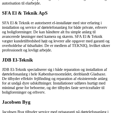
autorisation til elarbejde.
SFA El & Teknik ApS
SFA El & Teknik er autoriseret el-installatør med stor erfaring i
installation og service af dørtelefonanlæg for både private, erhverv
og boligforeninger. De kan håndtere alt fra simple anlæg til
avancerede løsninger med kamera og skærm. SFA El & Teknik
vægter kundetilfredshed højt og leverer alle opgaver med garanti og
overholdelse af tidsaftaler. De er medlem af TEKNIQ, hvilket sikrer
professionelt og lovligt arbejde.
JDB El-Teknik
JDB El-Teknik specialiserer sig i både reparation og installation af
dørtelefonanlæg i hele Københavnsområdet, deriblandt Gladsaxe.
De tilbyder effektiv fejlfinding og reparation af eksisterende anlæg
for at undgå dyre udskiftninger. Installationer udføres hurtigt med
minimal gene for beboerne, og der tilbydes faste serviceaftaler til
boligforeninger og erhverv.
Jacobsen Byg
Jacobsen Byg tilbyder service med prisgaranti på dørtelefonanlæg i