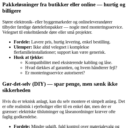
Pakkeløsninger fra butikker eller online — hurtig og
billigere
Større elektronik- eller byggemarkeder og onlineleverandører
tilbyder færdige dørtelefonpakker — nogle med monteringsservice.
Velegnet til enkeltstående døre eller små projekter.
Fordele:
Lavere pris, hurtig levering, enkel bestilling.
Ulemper:
Ikke altid velegnet i komplekse
flerfamilieinstallationer; support kan være generisk.
Husk at tjekke:
Kompatibilitet med eksisterende kabling og låse.
Hvad dækkes af garantien, og hvem håndterer fejl?
Er monteringsservice autoriseret?
Gør‑det‑selv (DIY) — spar penge, men sænk ikke
sikkerheden
Hvis du er teknisk anlagt, kan du selv montere et simpelt anlæg. Det
er ofte realistisk i ejerboliger eller til en enkel dør, men der er
grænser: elektriske tilslutninger og låseanordninger kræver ofte
faglig godkendelse.
Fordele:
Mindre udgift, fuld kontrol over materialevalg og