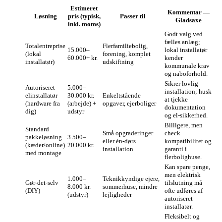
Estimeret
Kommentar —
Løsning
pris (typisk,
Passer til
Gladsaxe
inkl. moms)
Godt valg ved
fælles anlæg;
Totalentreprise
Flerfamiliebolig,
15.000–
lokal installatør
(lokal
forening, komplet
60.000+ kr.
kender
installatør)
udskiftning
kommunale krav
og naboforhold.
Sikrer lovlig
Autoriseret
5.000–
installation; husk
elinstallatør
30.000 kr.
Enkeltstående
at tjekke
(hardware fra
(arbejde) +
opgaver, ejerboliger
dokumentation
dig)
udstyr
og el-sikkerhed.
Billigere, men
Standard
Små opgraderinger
check
pakkeløsning
3.500–
eller én-dørs
kompatibilitet og
(kæder/online)
20.000 kr.
installation
garanti i
med montage
flerbolighuse.
Kan spare penge,
men elektrisk
1.000–
Teknikkyndige ejere,
Gør‑det‑selv
tilslutning må
8.000 kr.
sommerhuse, mindre
(DIY)
ofte udføres af
(udstyr)
lejligheder
autoriseret
installatør.
Fleksibelt og