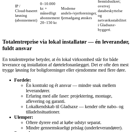
fremtidssikret;
0–10.000
IP /
overvej
kr. +
Moderne
Cloud‑baseret
databeskyttelse
månedligt
andels-/ejerforeninger,
løsning
og
abonnement
fjernadgang ønskes
(abonnement)
netværksstabilitet
20–150 kr.
i Gladsaxe-
byggeri.
Totalentreprise via lokal installatør — én leverandør,
fuldt ansvar
En totalentreprise betyder, at én lokal virksomhed står for både
leverance og installation af dørtelefonanlægget. Det er ofte den mest
trygge løsning for boligforeninger eller ejendomme med flere døre.
Fordele:
Én kontrakt og ét ansvar — mindre snak mellem
leverandører.
Erfaring med alle faser: projektering, montage,
aflevering og garanti.
Lokalkendskab til Gladsaxe — kender ofte nabo- og
tilladelssituationer.
Ulemper:
Oftere dyrere end at købe udstyr separat.
Mindre gennemskueligt prislag (underleverandører).