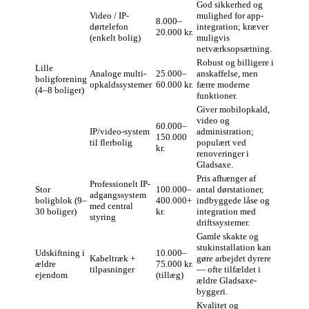
God sikkerhed og
Video / IP-
mulighed for app-
8.000–
dørtelefon
integration; kræver
20.000 kr.
(enkelt bolig)
muligvis
netværksopsætning.
Robust og billigere i
Lille
Analoge multi-
25.000–
anskaffelse, men
boligforening
opkaldssystemer
60.000 kr.
færre moderne
(4–8 boliger)
funktioner.
Giver mobilopkald,
video og
60.000–
IP/video-system
administration;
150.000
til flerbolig
populært ved
kr.
renoveringer i
Gladsaxe.
Pris afhænger af
Professionelt IP-
Stor
100.000–
antal dørstationer,
adgangssystem
boligblok (9–
400.000+
indbyggede låse og
med central
30 boliger)
kr.
integration med
styring
driftssystemer.
Gamle skakte og
stukinstallation kan
Udskiftning i
10.000–
Kabeltræk +
gøre arbejdet dyrere
ældre
75.000 kr.
tilpasninger
— ofte tilfældet i
ejendom
(tillæg)
ældre Gladsaxe-
byggeri.
Kvalitet og