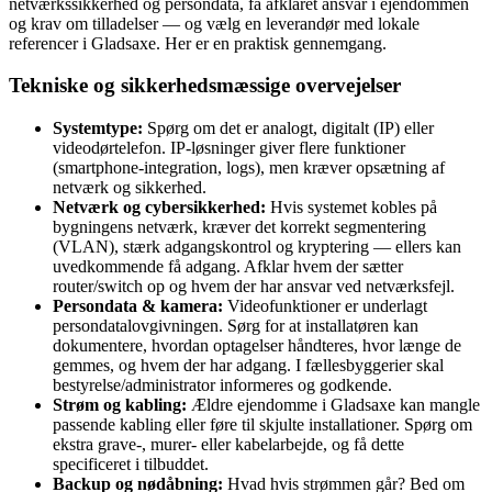
netværkssikkerhed og persondata, få afklaret ansvar i ejendommen
og krav om tilladelser — og vælg en leverandør med lokale
referencer i Gladsaxe. Her er en praktisk gennemgang.
Tekniske og sikkerhedsmæssige overvejelser
Systemtype:
Spørg om det er analogt, digitalt (IP) eller
videodørtelefon. IP-løsninger giver flere funktioner
(smartphone-integration, logs), men kræver opsætning af
netværk og sikkerhed.
Netværk og cybersikkerhed:
Hvis systemet kobles på
bygningens netværk, kræver det korrekt segmentering
(VLAN), stærk adgangskontrol og kryptering — ellers kan
uvedkommende få adgang. Afklar hvem der sætter
router/switch op og hvem der har ansvar ved netværksfejl.
Persondata & kamera:
Videofunktioner er underlagt
persondatalovgivningen. Sørg for at installatøren kan
dokumentere, hvordan optagelser håndteres, hvor længe de
gemmes, og hvem der har adgang. I fællesbyggerier skal
bestyrelse/administrator informeres og godkende.
Strøm og kabling:
Ældre ejendomme i Gladsaxe kan mangle
passende kabling eller føre til skjulte installationer. Spørg om
ekstra grave-, murer- eller kabelarbejde, og få dette
specificeret i tilbuddet.
Backup og nødåbning:
Hvad hvis strømmen går? Bed om