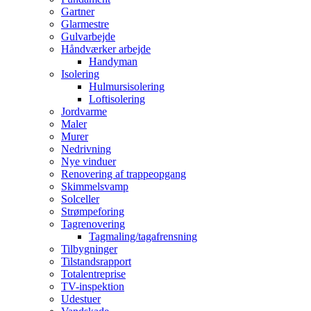
Gartner
Glarmestre
Gulvarbejde
Håndværker arbejde
Handyman
Isolering
Hulmursisolering
Loftisolering
Jordvarme
Maler
Murer
Nedrivning
Nye vinduer
Renovering af trappeopgang
Skimmelsvamp
Solceller
Strømpeforing
Tagrenovering
Tagmaling/tagafrensning
Tilbygninger
Tilstandsrapport
Totalentreprise
TV-inspektion
Udestuer