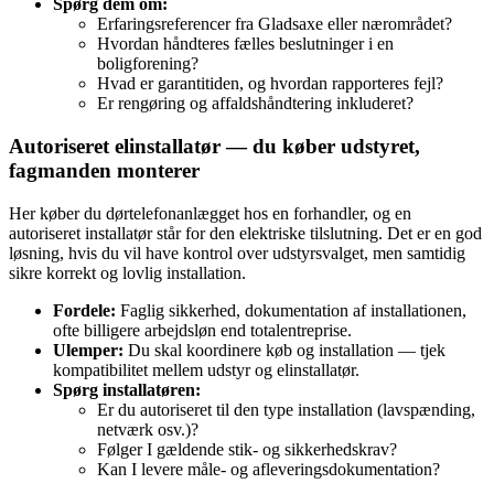
Spørg dem om:
Erfaringsreferencer fra Gladsaxe eller nærområdet?
Hvordan håndteres fælles beslutninger i en
boligforening?
Hvad er garantitiden, og hvordan rapporteres fejl?
Er rengøring og affaldshåndtering inkluderet?
Autoriseret elinstallatør — du køber udstyret,
fagmanden monterer
Her køber du dørtelefonanlægget hos en forhandler, og en
autoriseret installatør står for den elektriske tilslutning. Det er en god
løsning, hvis du vil have kontrol over udstyrsvalget, men samtidig
sikre korrekt og lovlig installation.
Fordele:
Faglig sikkerhed, dokumentation af installationen,
ofte billigere arbejdsløn end totalentreprise.
Ulemper:
Du skal koordinere køb og installation — tjek
kompatibilitet mellem udstyr og elinstallatør.
Spørg installatøren:
Er du autoriseret til den type installation (lavspænding,
netværk osv.)?
Følger I gældende stik- og sikkerhedskrav?
Kan I levere måle- og afleveringsdokumentation?