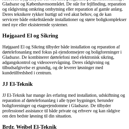
Gladsaxe og Københavnsområdet. De står for fejlfinding, reparation
og rådgivning omkring ombytning eller reparation af gamle anlæg.
Deres teknikere rykker hurtigt ud ved akut behov, og de kan
servicere både enkeltstående installationer og større boligkomplekser
med nye eller eksisterende systemer.
Højgaard El og Sikring
Højgaard El og Sikring tilbyder både installation og reparation af
dørtelefonanlæg med fokus på ejendomsejere og boligforeninger i
Gladsaxe. De kombinerer dørtelefoni med elektronisk sikring,
adgangskontrol og videoovervågning. Deres rådgivning og
tilbudsafgivelse er grundig, og de leverer løsninger med
kundetilfredshed i centrum.
JJ El-Teknik
JJ El-Teknik har mange års erfaring med installation, udskiftning og
reparation af dørtelefonanlæg i alle typer bygninger, herunder
boligforeninger og etageejendomme i Gladsaxe. De tilbyder
professionel assistance til både private og erhverv og kan rådgive
om den bedste løsning til din situation.
Brdr. Weibel El-Teknik