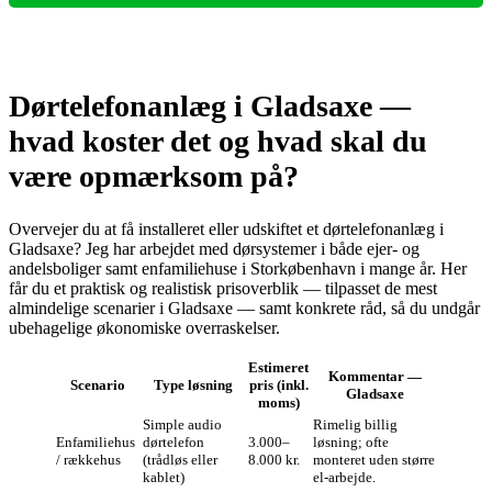
Dørtelefonanlæg i Gladsaxe —
hvad koster det og hvad skal du
være opmærksom på?
Overvejer du at få installeret eller udskiftet et dørtelefonanlæg i
Gladsaxe? Jeg har arbejdet med dørsystemer i både ejer- og
andelsboliger samt enfamiliehuse i Storkøbenhavn i mange år. Her
får du et praktisk og realistisk prisoverblik — tilpasset de mest
almindelige scenarier i Gladsaxe — samt konkrete råd, så du undgår
ubehagelige økonomiske overraskelser.
Estimeret
Kommentar —
Scenario
Type løsning
pris (inkl.
Gladsaxe
moms)
Simple audio
Rimelig billig
Enfamiliehus
dørtelefon
3.000–
løsning; ofte
/ rækkehus
(trådløs eller
8.000 kr.
monteret uden større
kablet)
el-arbejde.