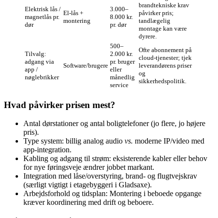
brandtekniske krav
Elektrisk lås /
3.000–
El-lås +
påvirker pris;
magnetlås pr.
8.000 kr.
montering
tandlægelig
dør
pr. dør
montage kan være
dyrere.
500–
Ofte abonnement på
Tilvalg:
2.000 kr.
cloud-tjenester; tjek
adgang via
pr. bruger
Software/brugere
leverandørens priser
app /
eller
og
nøglebrikker
månedlig
sikkerhedspolitik.
service
Hvad påvirker prisen mest?
Antal dørstationer og antal boligtelefoner (jo flere, jo højere
pris).
Type system: billig analog audio
vs.
moderne IP/video med
app-integration.
Kabling og adgang til strøm: eksisterende kabler eller behov
for nye føringsveje ændrer jobbet markant.
Integration med låse/overstyring, brand- og flugtvejskrav
(særligt vigtigt i etagebyggeri i Gladsaxe).
Arbejdsforhold og tidsplan: Montering i beboede opgange
kræver koordinering med drift og beboere.