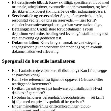
Få detaljerede tilbud:
Kræv skriftligt, specificeret tilbud med
materiale, arbejdstimer, eventuelle underleverandører, og hvad
der ikke er inkluderet (fx murarbejde eller indmuringsdåser).
Serviceaftale og reservedele:
Spørg efter servicekontrakt,
responstid ved fejl og pris på reservedel — især for IP-
enheder hvor softwareopdateringer kan være nødvendige.
Betalingsplan:
Undgå store forudbetalinger. Typisk
depositum ved ordre, betaling ved levering/installation og rest
ved aflevering og godkendt test.
Dokumentation:
Kræv brugermanual, netværkstegning,
adgangskoder (eller procedure for ændring) og en as-built
dokumentation ved aflevering.
Spørgsmål du bør stille installatøren
Har I autoriserede elektrikere til tilslutning? Kan I fremlægge
ansvarsforsikring?
Kan I vise referencer fra lignende opgaver i Gladsaxe eller
nærliggende kommuner?
Hvilken garanti giver I på hardware og installation? Hvad
dækkes af garantien?
Hvordan håndteres persondata/videooptagelser — og kan I
hjælpe med en privatlivspolitik til bestyrelsen?
Er der månedlige/årlige driftsomkostninger (cloud-
abonnement, opdateringer)?