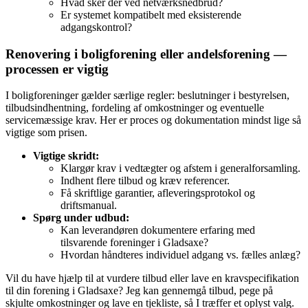
Hvad sker der ved netværksnedbrud?
Er systemet kompatibelt med eksisterende
adgangskontrol?
Renovering i boligforening eller andelsforening —
processen er vigtig
I boligforeninger gælder særlige regler: beslutninger i bestyrelsen,
tilbudsindhentning, fordeling af omkostninger og eventuelle
servicemæssige krav. Her er proces og dokumentation mindst lige så
vigtige som prisen.
Vigtige skridt:
Klargør krav i vedtægter og afstem i generalforsamling.
Indhent flere tilbud og kræv referencer.
Få skriftlige garantier, afleveringsprotokol og
driftsmanual.
Spørg under udbud:
Kan leverandøren dokumentere erfaring med
tilsvarende foreninger i Gladsaxe?
Hvordan håndteres individuel adgang vs. fælles anlæg?
Vil du have hjælp til at vurdere tilbud eller lave en kravspecifikation
til din forening i Gladsaxe? Jeg kan gennemgå tilbud, pege på
skjulte omkostninger og lave en tjekliste, så I træffer et oplyst valg.