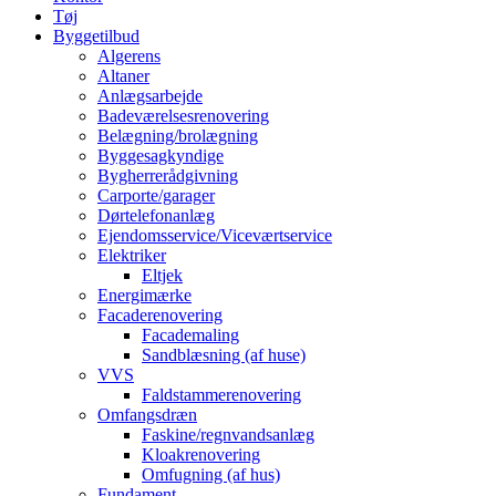
Tøj
Byggetilbud
Algerens
Altaner
Anlægsarbejde
Badeværelsesrenovering
Belægning/brolægning
Byggesagkyndige
Bygherrerådgivning
Carporte/garager
Dørtelefonanlæg
Ejendomsservice/Viceværtservice
Elektriker
Eltjek
Energimærke
Facaderenovering
Facademaling
Sandblæsning (af huse)
VVS
Faldstammerenovering
Omfangsdræn
Faskine/regnvandsanlæg
Kloakrenovering
Omfugning (af hus)
Fundament