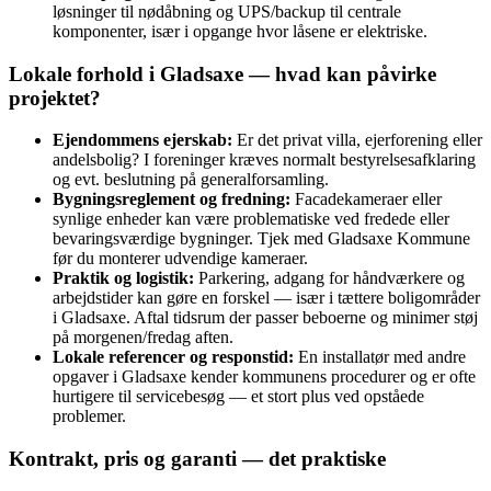
løsninger til nødåbning og UPS/backup til centrale
komponenter, især i opgange hvor låsene er elektriske.
Lokale forhold i Gladsaxe — hvad kan påvirke
projektet?
Ejendommens ejerskab:
Er det privat villa, ejerforening eller
andelsbolig? I foreninger kræves normalt bestyrelsesafklaring
og evt. beslutning på generalforsamling.
Bygningsreglement og fredning:
Facadekameraer eller
synlige enheder kan være problematiske ved fredede eller
bevaringsværdige bygninger. Tjek med Gladsaxe Kommune
før du monterer udvendige kameraer.
Praktik og logistik:
Parkering, adgang for håndværkere og
arbejdstider kan gøre en forskel — især i tættere boligområder
i Gladsaxe. Aftal tidsrum der passer beboerne og minimer støj
på morgenen/fredag aften.
Lokale referencer og responstid:
En installatør med andre
opgaver i Gladsaxe kender kommunens procedurer og er ofte
hurtigere til servicebesøg — et stort plus ved opståede
problemer.
Kontrakt, pris og garanti — det praktiske