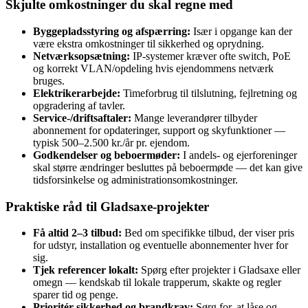
Skjulte omkostninger du skal regne med
Byggepladsstyring og afspærring:
Især i opgange kan der
være ekstra omkostninger til sikkerhed og oprydning.
Netværksopsætning:
IP-systemer kræver ofte switch, PoE
og korrekt VLAN/opdeling hvis ejendommens netværk
bruges.
Elektrikerarbejde:
Timeforbrug til tilslutning, fejlretning og
opgradering af tavler.
Service-/driftsaftaler:
Mange leverandører tilbyder
abonnement for opdateringer, support og skyfunktioner —
typisk 500–2.500 kr./år pr. ejendom.
Godkendelser og beboermøder:
I andels- og ejerforeninger
skal større ændringer besluttes på beboermøde — det kan give
tidsforsinkelse og administrationsomkostninger.
Praktiske råd til Gladsaxe‑projekter
Få altid 2–3 tilbud:
Bed om specifikke tilbud, der viser pris
for udstyr, installation og eventuelle abonnementer hver for
sig.
Tjek referencer lokalt:
Spørg efter projekter i Gladsaxe eller
omegn — kendskab til lokale trapperum, skakte og regler
sparer tid og penge.
Prioritér sikkerhed og brandkrav:
Sørg for, at låse og