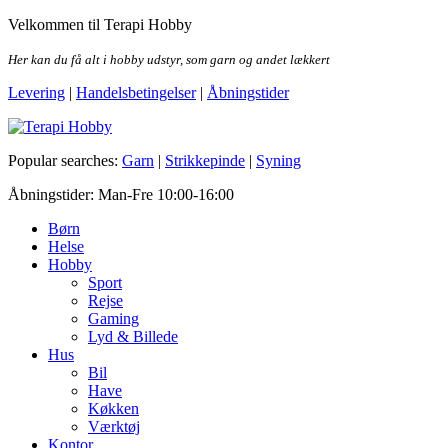
Skip
Velkommen til Terapi Hobby
to
the
Her kan du få alt i hobby udstyr, som garn og andet lækkert
content
Levering
|
Handelsbetingelser
|
Åbningstider
Terapi Hobby
Popular searches:
Garn
|
Strikkepinde
|
Syning
Åbningstider: Man-Fre 10:00-16:00
Børn
Helse
Hobby
Sport
Rejse
Gaming
Lyd & Billede
Hus
Bil
Have
Køkken
Værktøj
Kontor