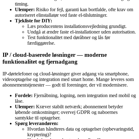
timing.
Ulemper:
Risiko for fejl, garanti kan bortfalde, ofte krav om
autoriseret elinstallatør ved faste el‑tilslutninger.
Tjekliste for DIY:
Læs producentens installationsvejledning grundigt.
Undgå at ændre faste el‑installationer uden autorisation.
Test funktionalitet med døråbner og lås før
færdiggørelse.
IP / cloud‑baserede løsninger — moderne
funktionalitet og fjernadgang
IP‑dørtelefoner og cloud‑løsninger giver adgang via smartphone,
videooptagelse og integration med smart home. Mange leveres som
abonnementstjenester — godt til foreninger, der vil modernisere.
Fordele:
Fjernåbning, logning, nem integration med mobil og
låse.
Ulemper:
Kræver stabilt netværk; abonnement betyder
løbende omkostninger; overvej GDPR og naboernes
samtykke til optagelser.
Spørg leverandøren:
Hvordan håndteres data og optagelser (opbevaringstid,
kryptering)?