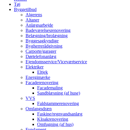
Tøj
Byggetilbud
Algerens
Altaner
Anlægsarbejde
Badeværelsesrenovering
Belægning/brolægning
Byggesagkyndige
Bygherrerådgivning
Carporte/garager
Dørtelefonanlæg
Ejendomsservice/Viceværtservice
Elektriker
Eltjek
Energimærke
Facaderenovering
Facademaling
Sandblæsning (af huse)
VVS
Faldstammerenovering
Omfangsdræn
Faskine/regnvandsanlæg
Kloakrenovering
Omfugning (af hus)
Fundament