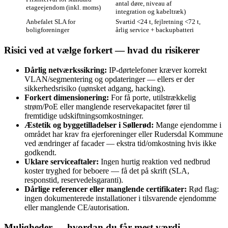
antal døre, niveau af
etageejendom (inkl. moms)
integration og kabeltræk)
Anbefalet SLA for
Svartid <24 t, fejlretning <72 t,
boligforeninger
årlig service + backupbatteri
Risici ved at vælge forkert — hvad du risikerer
Dårlig netværkssikring:
IP‑dørtelefoner kræver korrekt
VLAN/segmentering og opdateringer — ellers er der
sikkerhedsrisiko (uønsket adgang, hacking).
Forkert dimensionering:
For få porte, utilstrækkelig
strøm/PoE eller manglende reservekapacitet fører til
fremtidige udskiftningsomkostninger.
Æstetik og byggetilladelser i Søllerød:
Mange ejendomme i
området har krav fra ejerforeninger eller Rudersdal Kommune
ved ændringer af facader — ekstra tid/omkostning hvis ikke
godkendt.
Uklare serviceaftaler:
Ingen hurtig reaktion ved nedbrud
koster tryghed for beboere — få det på skrift (SLA,
responstid, reservedelsgaranti).
Dårlige referencer eller manglende certifikater:
Rød flag:
ingen dokumenterede installationer i tilsvarende ejendomme
eller manglende CE/autorisation.
Muligheder — hvordan du får mest værdi