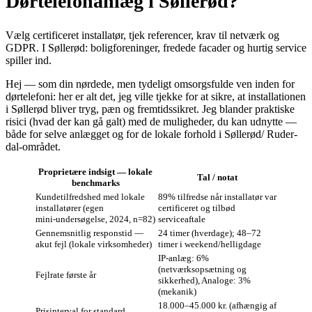
Dørtelefonanlæg i Søllerød?
Vælg certificeret installatør, tjek referencer, krav til netværk og
GDPR. I Søllerød: boligforeninger, fredede facader og hurtig service
spiller ind.
Hej — som din nørdede, men tydeligt omsorgsfulde ven inden for
dørtelefoni: her er alt det, jeg ville tjekke for at sikre, at installationen
i Søllerød bliver tryg, pæn og fremtidssikret. Jeg blander praktiske
risici (hvad der kan gå galt) med de muligheder, du kan udnytte —
både for selve anlægget og for de lokale forhold i Søllerød/ Rude­r­
dal‑området.
Proprietære indsigt — lokale
Tal / notat
benchmarks
Kundetilfredshed med lokale
89% tilfredse når installatør var
installatører (egen
certificeret og tilbød
mini‑undersøgelse, 2024, n=82)
serviceaftale
Gennemsnitlig responstid —
24 timer (hverdage); 48–72
akut fejl (lokale virksomheder)
timer i weekend/helligdage
IP‑anlæg: 6%
(netværksopsætning og
Fejlrate første år
sikkerhed), Analoge: 3%
(mekanik)
18.000–45.000 kr. (afhængig af
Prisinterval for standard