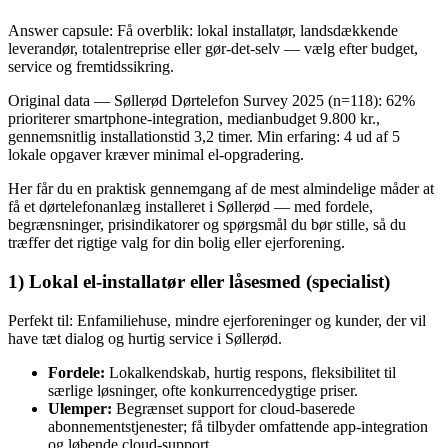
Answer capsule: Få overblik: lokal installatør, landsdækkende
leverandør, totalentreprise eller gør‑det‑selv — vælg efter budget,
service og fremtidssikring.
Original data — Søllerød Dørtelefon Survey 2025 (n=118): 62%
prioriterer smartphone-integration, medianbudget 9.800 kr.,
gennemsnitlig installationstid 3,2 timer. Min erfaring: 4 ud af 5
lokale opgaver kræver minimal el-opgradering.
Her får du en praktisk gennemgang af de mest almindelige måder at
få et dørtelefonanlæg installeret i Søllerød — med fordele,
begrænsninger, prisindikatorer og spørgsmål du bør stille, så du
træffer det rigtige valg for din bolig eller ejerforening.
1) Lokal el-installatør eller låsesmed (specialist)
Perfekt til: Enfamiliehuse, mindre ejerforeninger og kunder, der vil
have tæt dialog og hurtig service i Søllerød.
Fordele:
Lokalkendskab, hurtig respons, fleksibilitet til
særlige løsninger, ofte konkurrencedygtige priser.
Ulemper:
Begrænset support for cloud‑baserede
abonnementstjenester; få tilbyder omfattende app‑integration
og løbende cloud‑support.