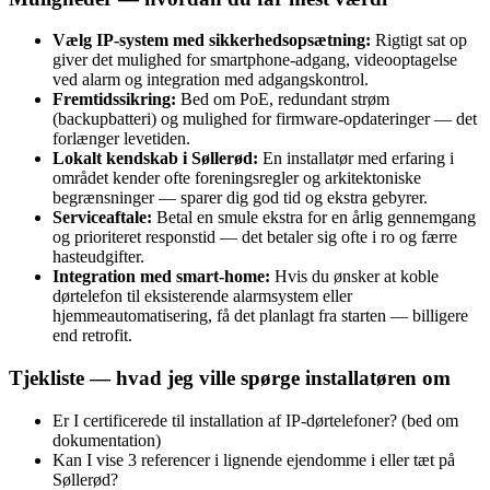
Vælg IP‑system med sikkerhedsopsætning:
Rigtigt sat op
giver det mulighed for smartphone‑adgang, videooptagelse
ved alarm og integration med adgangskontrol.
Fremtidssikring:
Bed om PoE, redundant strøm
(backupbatteri) og mulighed for firmware‑opdateringer — det
forlænger levetiden.
Lokalt kendskab i Søllerød:
En installatør med erfaring i
området kender ofte foreningsregler og arkitektoniske
begrænsninger — sparer dig god tid og ekstra gebyrer.
Serviceaftale:
Betal en smule ekstra for en årlig gennemgang
og prioriteret responstid — det betaler sig ofte i ro og færre
hasteudgifter.
Integration med smart‑home:
Hvis du ønsker at koble
dørtelefon til eksisterende alarmsystem eller
hjemmeautomatisering, få det planlagt fra starten — billigere
end retrofit.
Tjekliste — hvad jeg ville spørge installatøren om
Er I certificerede til installation af IP‑dørtelefoner? (bed om
dokumentation)
Kan I vise 3 referencer i lignende ejendomme i eller tæt på
Søllerød?