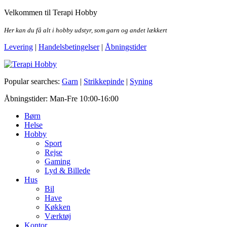
Skip
Velkommen til Terapi Hobby
to
the
Her kan du få alt i hobby udstyr, som garn og andet lækkert
content
Levering
|
Handelsbetingelser
|
Åbningstider
Terapi Hobby
Popular searches:
Garn
|
Strikkepinde
|
Syning
Åbningstider: Man-Fre 10:00-16:00
Børn
Helse
Hobby
Sport
Rejse
Gaming
Lyd & Billede
Hus
Bil
Have
Køkken
Værktøj
Kontor