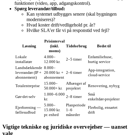
funktioner (video, app, adgangskontrol).
Spørg leverandør/tilbud:
Kan systemet udbygges senere (skal bygningen
moderniseres)?
Hvad koster drift/vedligehold pr. år?
Hvilke SLA’er får vi på responstid ved fejl?
Prisinterval
Løsning
(inkl.
Tidsforbrug
Bedst til
moms)
Lokale
4.000–
Enfamiliehuse,
2–5 timer
installatør
12.000 kr.
hurtig service
Landsdækkende
8.000–
App‑integration,
leverandør (IP +
20.000 kr. +
2–6 timer
cloud‑service
abonnement)
abonnement
15.000–
Afhænger af
Totalentreprise
Renovering, nybyg
50.000+ kr.
projektet
1.000–6.000
Små
Gør‑det‑selv
2–8 timer
kr.
enkeltdør‑projekter
5.000–
Planperiode
Ejerforening —
Flerbolig, ensartet
15.000 kr.
1–6
fællesudbud
drift
pr. enhed
måneder
Vigtige tekniske og juridiske overvejelser — uanset
valg