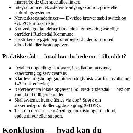
murerarbejde eller specialløsninger.
Integration med eksisterende adgangskontrol, porte eller
parkeringssystemer.
Netværksopgraderinger — IP-video kræver stabil switch og
evt. POE-infrastruktur.
Krævede godkendelser i fredede eller bevaringsværdige
områder i Rudersdal Kommune.
Elektriker-/byggetillæg for arbejdstid udenfor normal
arbejdstid eller hasteopgaver.
Praktiske råd — hvad bør du bede om i tilbuddet?
Detaljeret opdeling: hardware, installation, netværk,
kabelføring og serviceaftale.
Klar leveringstid og garantiperiode (typisk 2 år for installation,
1–3 år på enheder).
Referencer fra lokale opgaver i Søllerød/Rudersdal — bed om
kontakt til tidligere kunder.
Skal systemet kunne åbnes via app? Spørg om
sikkerhedsprotokoller og datalagring (GDPR).
Tjek om der er faste månedlige omkostninger til cloud,
opdateringer eller support.
Konklusion — hvad kan du