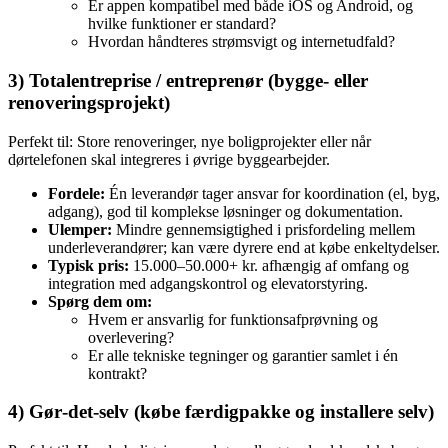
Er appen kompatibel med både iOS og Android, og
hvilke funktioner er standard?
Hvordan håndteres strømsvigt og internetudfald?
3) Totalentreprise / entreprenør (bygge‑ eller
renoveringsprojekt)
Perfekt til: Store renoveringer, nye boligprojekter eller når
dørtelefonen skal integreres i øvrige byggearbejder.
Fordele:
Én leverandør tager ansvar for koordination (el, byg,
adgang), god til komplekse løsninger og dokumentation.
Ulemper:
Mindre gennemsigtighed i prisfordeling mellem
underleverandører; kan være dyrere end at købe enkeltydelser.
Typisk pris:
15.000–50.000+ kr. afhængig af omfang og
integration med adgangskontrol og elevatorstyring.
Spørg dem om:
Hvem er ansvarlig for funktionsafprøvning og
overlevering?
Er alle tekniske tegninger og garantier samlet i én
kontrakt?
4) Gør‑det‑selv (købe færdigpakke og installere selv)