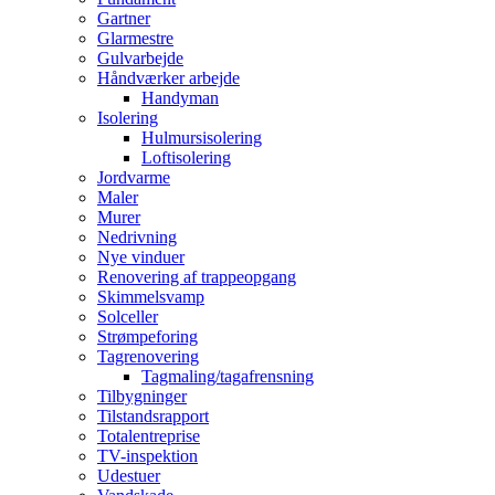
Gartner
Glarmestre
Gulvarbejde
Håndværker arbejde
Handyman
Isolering
Hulmursisolering
Loftisolering
Jordvarme
Maler
Murer
Nedrivning
Nye vinduer
Renovering af trappeopgang
Skimmelsvamp
Solceller
Strømpeforing
Tagrenovering
Tagmaling/tagafrensning
Tilbygninger
Tilstandsrapport
Totalentreprise
TV-inspektion
Udestuer