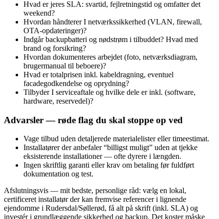
Hvad er jeres SLA: svartid, fejlretningstid og omfatter det
weekend?
Hvordan håndterer I netværkssikkerhed (VLAN, firewall,
OTA‑opdateringer)?
Indgår backupbatteri og nødstrøm i tilbuddet? Hvad med
brand og forsikring?
Hvordan dokumenteres arbejdet (foto, netværksdiagram,
brugermanual til beboere)?
Hvad er totalprisen inkl. kabeldragning, eventuel
facadegodkendelse og oprydning?
Tilbyder I serviceaftale og hvilke dele er inkl. (software,
hardware, reservedel)?
Advarsler — røde flag du skal stoppe op ved
Vage tilbud uden detaljerede materialelister eller timeestimat.
Installatører der anbefaler “billigst muligt” uden at tjekke
eksisterende installationer — ofte dyrere i længden.
Ingen skriftlig garanti eller krav om betaling før fuldført
dokumentation og test.
Afslutningsvis — mit bedste, personlige råd: vælg en lokal,
certificeret installatør der kan fremvise referencer i lignende
ejendomme i Rudersdal/Søllerød, få alt på skrift (inkl. SLA) og
investér i grundlæggende sikkerhed og backup. Det koster måske