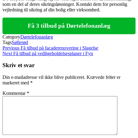
som en del af deres sikringsløsninger. Kontakt dem for personlig
vejledning til sikring af din bolig eller virksomhed.
Få 3 tilbud på Dørtelefonanlæg
Category
Dørtelefonanlæg
Tags
Søllerød
Indlægsnavigation
Previous
Previous
Få tilbud på facaderenovering i Slagelse
Post
Next
Next
Få tilbud på vedligeholdelsesplaner i Fyn
Post
Skriv et svar
Din e-mailadresse vil ikke blive publiceret.
Krævede felter er
markeret med
*
Kommentar
*