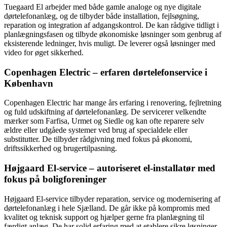
Tuegaard El arbejder med både gamle analoge og nye digitale
dørtelefonanlæg, og de tilbyder både installation, fejlsøgning,
reparation og integration af adgangskontrol. De kan rådgive tidligt i
planlægningsfasen og tilbyde økonomiske løsninger som genbrug af
eksisterende ledninger, hvis muligt. De leverer også løsninger med
video for øget sikkerhed.
Copenhagen Electric – erfaren dørtelefonservice i
København
Copenhagen Electric har mange års erfaring i renovering, fejlretning
og fuld udskiftning af dørtelefonanlæg. De servicerer velkendte
mærker som Farfisa, Urmet og Siedle og kan ofte reparere selv
ældre eller udgåede systemer ved brug af specialdele eller
substitutter. De tilbyder rådgivning med fokus på økonomi,
driftssikkerhed og brugertilpasning.
Højgaard El-service – autoriseret el-installatør med
fokus på boligforeninger
Højgaard El-service tilbyder reparation, service og modernisering af
dørtelefonanlæg i hele Sjælland. De går ikke på kompromis med
kvalitet og teknisk support og hjælper gerne fra planlægning til
færdigt anlæg. De har solid erfaring med at etablere sikre løsninger