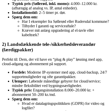
Typisk pris (Søllerød, inkl. moms):
4.000–12.000 kr.
(afhængig af analog vs. IP, antal enheder).
Installationstid:
2–5 timer pr. dør.
Spørg dem om:
Har I eksempler fra Søllerød eller Rudersdal kommune?
Tilbyder I garanti og serviceaftale?
Kræver mit anlæg opgradering af el‑tavle eller
kabeltræk?
2) Landsdækkende tele-/sikkerhedsleverandør
(færdigpakker)
Perfekt til: Dem, der vil have en “plug & play” løsning med app,
cloud‑adgang og abonnement på support.
Fordele:
Moderne IP‑systemer med app, cloud‑backup, 24/7
supportmuligheder og ofte garantipakker.
Ulemper:
Løbende månedlige gebyrer for cloud/service;
mindre fleksibilitet ved bygningssærligheder.
Typisk pris:
Engangsinstallation 8.000–20.000 kr. +
abonnement 50–200 kr./md.
Spørg dem om:
Hvad er datalagringspolitikken (GDPR) for video og
logfiler?