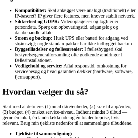
Kompatibilitet:
Skal anlægget være analogt (traditionelt) eller
IP‑baseret? IP giver flere features, men kræver stabilt netværk.
Sikkerhed og GDPR:
Videooptagelser og logfiler er
persondata. Spørg om opbevaringstid, adgangslog og
databehandleraftale.
Strøm og backup:
Husk UPS eller batteri for adgang ved
strømsvigt; nogle standardpakker har ikke indbygget backup.
Byggetilladelser og fællesarealer:
I fællesbyggeri skal
bestyrelse/generalforsamling ofte godkende ændringer i
fællesinstallationer.
Vedligehold og service:
Aftal responstid, omkostning for
servicebesøg og hvad garantien dækker (hardware, software,
fjernsupport).
Hvordan vælger du så?
Start med at definere: (1) antal døre/enheder, (2) krav til app/video,
(3) budget, (4) ønsket service‑niveau. Indhent mindst 3 tilbud —
gerne én lokal, én landsdækkende og én totalentreprise, hvis
relevant. Brug min tjekliste nedenfor til at sammenligne tilbuddene.
Tjekliste til sammenligning: