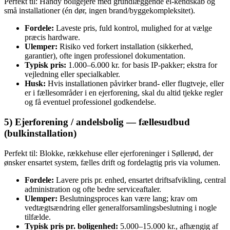
Perfekt til: Handy boligejere med grundlæggende el‑kendskab og
små installationer (én dør, ingen brand/byggekompleksitet).
Fordele:
Laveste pris, fuld kontrol, mulighed for at vælge
præcis hardware.
Ulemper:
Risiko ved forkert installation (sikkerhed,
garantier), ofte ingen professionel dokumentation.
Typisk pris:
1.000–6.000 kr. for basis IP‑pakker; ekstra for
vejledning eller specialkabler.
Husk:
Hvis installationen påvirker brand- eller flugtveje, eller
er i fællesområder i en ejerforening, skal du altid tjekke regler
og få eventuel professionel godkendelse.
5) Ejerforening / andelsbolig — fællesudbud
(bulkinstallation)
Perfekt til: Blokke, rækkehuse eller ejerforeninger i Søllerød, der
ønsker ensartet system, fælles drift og fordelagtig pris via volumen.
Fordele:
Lavere pris pr. enhed, ensartet driftsafvikling, central
administration og ofte bedre serviceaftaler.
Ulemper:
Beslutningsproces kan være lang; krav om
vedtægtsændring eller generalforsamlingsbeslutning i nogle
tilfælde.
Typisk pris pr. boligenhed:
5.000–15.000 kr., afhængig af