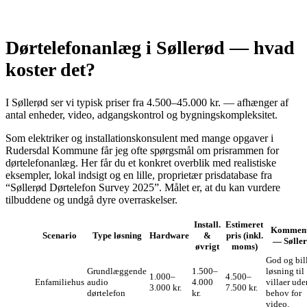
Dørtelefonanlæg i Søllerød — hvad
koster det?
I Søllerød ser vi typisk priser fra 4.500–45.000 kr. — afhænger af
antal enheder, video, adgangskontrol og bygningskompleksitet.
Som elektriker og installationskonsulent med mange opgaver i
Rudersdal Kommune får jeg ofte spørgsmål om prisrammen for
dørtelefonanlæg. Her får du et konkret overblik med realistiske
eksempler, lokal indsigt og en lille, proprietær prisdatabase fra
“Søllerød Dørtelefon Survey 2025”. Målet er, at du kan vurdere
tilbuddene og undgå dyre overraskelser.
Install.
Estimeret
Kommen
Scenario
Type løsning
Hardware
&
pris (inkl.
— Sølle
øvrigt
moms)
God og bil
Grundlæggende
1.500–
løsning til
1.000–
4.500–
Enfamiliehus
audio
4.000
villaer ude
3.000 kr.
7.500 kr.
dørtelefon
kr.
behov for
video.