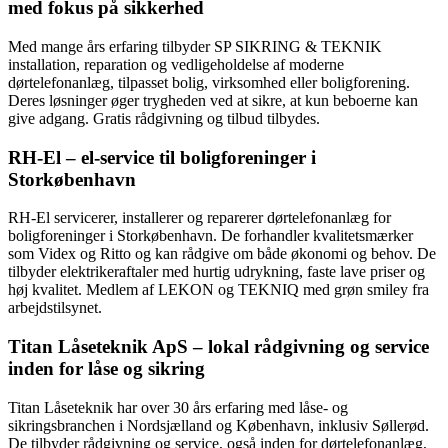
med fokus på sikkerhed
Med mange års erfaring tilbyder SP SIKRING & TEKNIK
installation, reparation og vedligeholdelse af moderne
dørtelefonanlæg, tilpasset bolig, virksomhed eller boligforening.
Deres løsninger øger trygheden ved at sikre, at kun beboerne kan
give adgang. Gratis rådgivning og tilbud tilbydes.
RH-El – el-service til boligforeninger i
Storkøbenhavn
RH-El servicerer, installerer og reparerer dørtelefonanlæg for
boligforeninger i Storkøbenhavn. De forhandler kvalitetsmærker
som Videx og Ritto og kan rådgive om både økonomi og behov. De
tilbyder elektrikeraftaler med hurtig udrykning, faste lave priser og
høj kvalitet. Medlem af LEKON og TEKNIQ med grøn smiley fra
arbejdstilsynet.
Titan Låseteknik ApS – lokal rådgivning og service
inden for låse og sikring
Titan Låseteknik har over 30 års erfaring med låse- og
sikringsbranchen i Nordsjælland og København, inklusiv Søllerød.
De tilbyder rådgivning og service, også inden for dørtelefonanlæg,