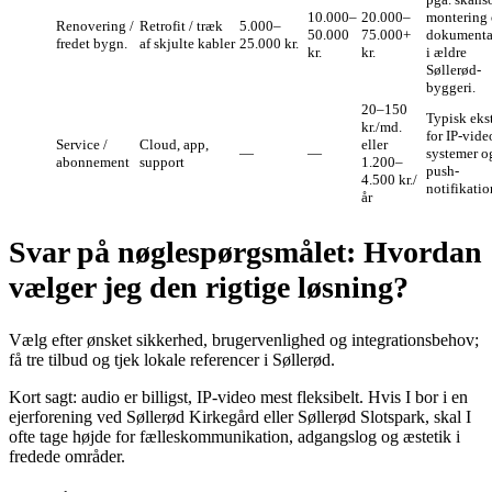
10.000–
20.000–
montering
Renovering /
Retrofit / træk
5.000–
50.000
75.000+
dokumenta
fredet bygn.
af skjulte kabler
25.000 kr.
kr.
kr.
i ældre
Søllerød-
byggeri.
20–150
Typisk eks
kr./md.
for IP-vide
Service /
Cloud, app,
eller
—
—
systemer o
abonnement
support
1.200–
push-
4.500 kr./
notifikatio
år
Svar på nøglespørgsmålet: Hvordan
vælger jeg den rigtige løsning?
Vælg efter ønsket sikkerhed, brugervenlighed og integrationsbehov;
få tre tilbud og tjek lokale referencer i Søllerød.
Kort sagt: audio er billigst, IP-video mest fleksibelt. Hvis I bor i en
ejerforening ved Søllerød Kirkegård eller Søllerød Slotspark, skal I
ofte tage højde for fælleskommunikation, adgangslog og æstetik i
fredede områder.