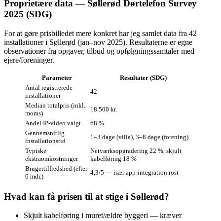
Proprietære data — Søllerød Dørtelefon Survey
2025 (SDG)
For at gøre prisbilledet mere konkret har jeg samlet data fra 42
installationer i Søllerød (jan–nov 2025). Resultaterne er egne
observationer fra opgaver, tilbud og opfølgningssamtaler med
ejere/foreninger.
Parameter
Resultater (SDG)
Antal registrerede
42
installationer
Median totalpris (inkl.
18.500 kr.
moms)
Andel IP-video valgt
68 %
Gennemsnitlig
1–3 dage (villa), 3–8 dage (forening)
installationstid
Typiske
Netværksopgradering 22 %, skjult
ekstraomkostninger
kabelføring 18 %
Brugertilfredshed (efter
4,3/5 — især app-integration rost
6 mdr.)
Hvad kan få prisen til at stige i Søllerød?
Skjult kabelføring i muret/ældre byggeri — kræver