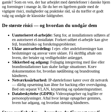
gamle? Som en ven, der har arbejdet med dørtelefoner i danske hjem
og foreninger i mange år, får du her en ligefrem guide med de
vigtigste risici, muligheder og praktiske råd, så du træffer et godt
valg og undgår de klassiske faldgruber.
De største risici — og hvordan du undgår dem
Uautoriseret el-arbejde:
Sørg for, at installationen udføres af
en autoriseret el-installatør. Forkert udført el‑arbejde kan give
fejl, brandrisiko og forsikringsproblemer.
Uklar ansvarfordeling:
I ejer- eller andelsforeninger kan
beslutninger og ansvar være uklare. Få skriftlig aftale om
hvem, der betaler og vedligeholder anlægget.
Sikkerhed og adgang:
Fejlagtig integrering med låse eller
brandinstallationer kan skabe farlige situationer. Kræv
dokumentation for, hvordan nødåbning og brandrouting
håndteres.
Netværkssårbarhed:
IP-dørtelefoner kører over dit netværk
— dårlig opsætning kan åbne for hacking eller overvågning.
Bed om separat VLAN, kryptering og opdateringsrutiner.
Databeskyttelse (GDPR):
Videooptagelser og logfiler er
personoplysninger. Aftal hvor længe optagelser gemmes,
hvem har adgang, og hvordan sletning håndteres.