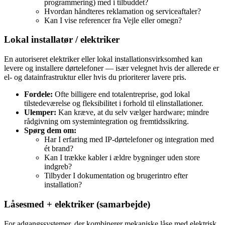
programmering) med i tilbuddet?
Hvordan håndteres reklamation og serviceaftaler?
Kan I vise referencer fra Vejle eller omegn?
Lokal installatør / elektriker
En autoriseret elektriker eller lokal installationsvirksomhed kan
levere og installere dørtelefoner — især velegnet hvis der allerede er
el‑ og datainfrastruktur eller hvis du prioriterer lavere pris.
Fordele:
Ofte billigere end totalentreprise, god lokal
tilstedeværelse og fleksibilitet i forhold til elinstallationer.
Ulemper:
Kan kræve, at du selv vælger hardware; mindre
rådgivning om systemintegration og fremtidssikring.
Spørg dem om:
Har I erfaring med IP‑dørtelefoner og integration med
ét brand?
Kan I trække kabler i ældre bygninger uden store
indgreb?
Tilbyder I dokumentation og brugerintro efter
installation?
Låsesmed + elektriker (samarbejde)
For adgangssystemer, der kombinerer mekaniske låse med elektrisk