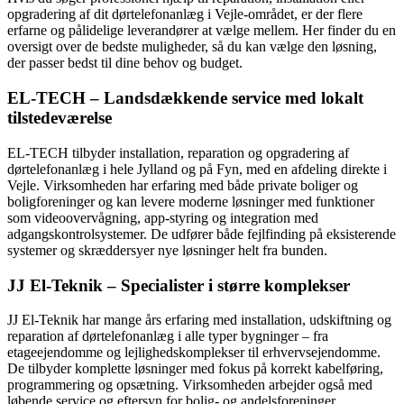
opgradering af dit dørtelefonanlæg i Vejle-området, er der flere
erfarne og pålidelige leverandører at vælge mellem. Her finder du en
oversigt over de bedste muligheder, så du kan vælge den løsning,
der passer bedst til dine behov og budget.
EL-TECH – Landsdækkende service med lokalt
tilstedeværelse
EL-TECH tilbyder installation, reparation og opgradering af
dørtelefonanlæg i hele Jylland og på Fyn, med en afdeling direkte i
Vejle. Virksomheden har erfaring med både private boliger og
boligforeninger og kan levere moderne løsninger med funktioner
som videoovervågning, app-styring og integration med
adgangskontrolsystemer. De udfører både fejlfinding på eksisterende
systemer og skræddersyer nye løsninger helt fra bunden.
JJ El-Teknik – Specialister i større komplekser
JJ El-Teknik har mange års erfaring med installation, udskiftning og
reparation af dørtelefonanlæg i alle typer bygninger – fra
etageejendomme og lejlighedskomplekser til erhvervsejendomme.
De tilbyder komplette løsninger med fokus på korrekt kabelføring,
programmering og opsætning. Virksomheden arbejder også med
løbende service og eftersyn for bolig- og andelsforeninger.