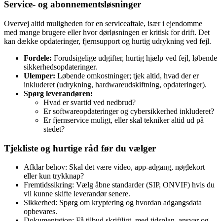
Service‑ og abonnementsløsninger
Overvej altid muligheden for en serviceaftale, især i ejendomme
med mange brugere eller hvor dørløsningen er kritisk for drift. Det
kan dække opdateringer, fjernsupport og hurtig udrykning ved fejl.
Fordele:
Forudsigelige udgifter, hurtig hjælp ved fejl, løbende
sikkerhedsopdateringer.
Ulemper:
Løbende omkostninger; tjek altid, hvad der er
inkluderet (udrykning, hardwareudskiftning, opdateringer).
Spørg leverandøren:
Hvad er svartid ved nedbrud?
Er softwareopdateringer og cybersikkerhed inkluderet?
Er fjernservice muligt, eller skal tekniker altid ud på
stedet?
Tjekliste og hurtige råd før du vælger
Afklar behov: Skal det være video, app‑adgang, nøglekort
eller kun trykknap?
Fremtidssikring: Vælg åbne standarder (SIP, ONVIF) hvis du
vil kunne skifte leverandør senere.
Sikkerhed: Spørg om kryptering og hvordan adgangsdata
opbevares.
Dokumentation: Få tilbud skriftligt, med tidsplan, ansvar og