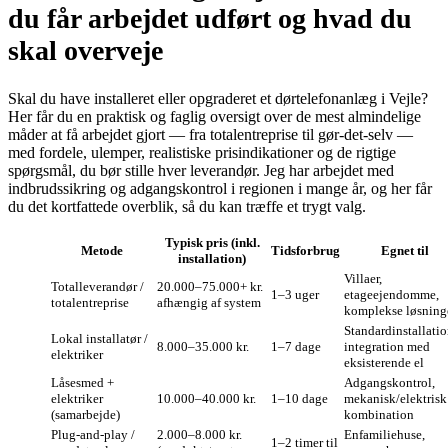
du får arbejdet udført og hvad du
skal overveje
Skal du have installeret eller opgraderet et dørtelefonanlæg i Vejle?
Her får du en praktisk og faglig oversigt over de mest almindelige
måder at få arbejdet gjort — fra totalentreprise til gør‑det‑selv —
med fordele, ulemper, realistiske prisindikationer og de rigtige
spørgsmål, du bør stille hver leverandør. Jeg har arbejdet med
indbrudssikring og adgangskontrol i regionen i mange år, og her får
du det kortfattede overblik, så du kan træffe et trygt valg.
Typisk pris (inkl.
Metode
Tidsforbrug
Egnet til
installation)
Villaer,
Totalleverandør /
20.000–75.000+ kr.
1–3 uger
etageejendomme,
totalentreprise
afhængig af system
komplekse løsning
Standardinstallatio
Lokal installatør /
8.000–35.000 kr.
1–7 dage
integration med
elektriker
eksisterende el
Låsesmed +
Adgangskontrol,
elektriker
10.000–40.000 kr.
1–10 dage
mekanisk/elektrisk
(samarbejde)
kombination
Plug‑and‑play /
2.000–8.000 kr.
Enfamiliehuse,
1–2 timer til