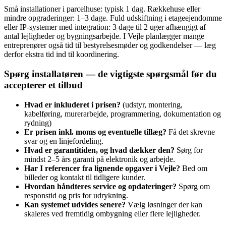
Små installationer i parcelhuse: typisk 1 dag. Rækkehuse eller
mindre opgraderinger: 1–3 dage. Fuld udskiftning i etageejendomme
eller IP‑systemer med integration: 3 dage til 2 uger afhængigt af
antal lejligheder og bygningsarbejde. I Vejle planlægger mange
entreprenører også tid til bestyrelsesmøder og godkendelser — læg
derfor ekstra tid ind til koordinering.
Spørg installatøren — de vigtigste spørgsmål før du
accepterer et tilbud
Hvad er inkluderet i prisen?
(udstyr, montering,
kabelføring, murerarbejde, programmering, dokumentation og
rydning)
Er prisen inkl. moms og eventuelle tillæg?
Få det skrevne
svar og en linjefordeling.
Hvad er garantitiden, og hvad dækker den?
Sørg for
mindst 2–5 års garanti på elektronik og arbejde.
Har I referencer fra lignende opgaver i Vejle?
Bed om
billeder og kontakt til tidligere kunder.
Hvordan håndteres service og opdateringer?
Spørg om
responstid og pris for udrykning.
Kan systemet udvides senere?
Vælg løsninger der kan
skaleres ved fremtidig ombygning eller flere lejligheder.