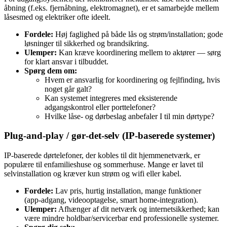
åbning (f.eks. fjernåbning, elektromagnet), er et samarbejde mellem
låsesmed og elektriker ofte ideelt.
Fordele:
Høj faglighed på både lås og strøm/installation; gode
løsninger til sikkerhed og brandsikring.
Ulemper:
Kan kræve koordinering mellem to aktører — sørg
for klart ansvar i tilbuddet.
Spørg dem om:
Hvem er ansvarlig for koordinering og fejlfinding, hvis
noget går galt?
Kan systemet integreres med eksisterende
adgangskontrol eller porttelefoner?
Hvilke låse‑ og dørbeslag anbefaler I til min dørtype?
Plug‑and‑play / gør‑det‑selv (IP‑baserede systemer)
IP‑baserede dørtelefoner, der kobles til dit hjemmenetværk, er
populære til enfamilieshuse og sommerhuse. Mange er lavet til
selvinstallation og kræver kun strøm og wifi eller kabel.
Fordele:
Lav pris, hurtig installation, mange funktioner
(app‑adgang, videooptagelse, smart home‑integration).
Ulemper:
Afhænger af dit netværk og internetsikkerhed; kan
være mindre holdbar/servicerbar end professionelle systemer.