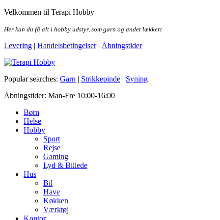
Skip
Velkommen til Terapi Hobby
to
the
Her kan du få alt i hobby udstyr, som garn og andet lækkert
content
Levering
|
Handelsbetingelser
|
Åbningstider
Terapi Hobby
Popular searches:
Garn
|
Strikkepinde
|
Syning
Åbningstider: Man-Fre 10:00-16:00
Børn
Helse
Hobby
Sport
Rejse
Gaming
Lyd & Billede
Hus
Bil
Have
Køkken
Værktøj
Kontor