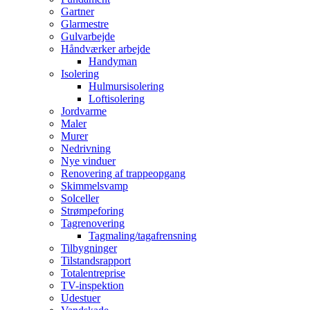
Gartner
Glarmestre
Gulvarbejde
Håndværker arbejde
Handyman
Isolering
Hulmursisolering
Loftisolering
Jordvarme
Maler
Murer
Nedrivning
Nye vinduer
Renovering af trappeopgang
Skimmelsvamp
Solceller
Strømpeforing
Tagrenovering
Tagmaling/tagafrensning
Tilbygninger
Tilstandsrapport
Totalentreprise
TV-inspektion
Udestuer