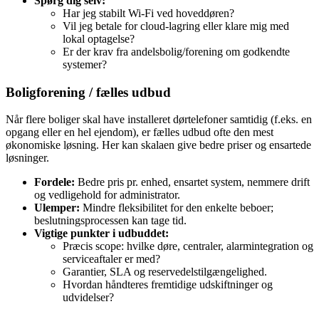
Spørg dig selv:
Har jeg stabilt Wi‑Fi ved hoveddøren?
Vil jeg betale for cloud‑lagring eller klare mig med
lokal optagelse?
Er der krav fra andelsbolig/forening om godkendte
systemer?
Boligforening / fælles udbud
Når flere boliger skal have installeret dørtelefoner samtidig (f.eks. en
opgang eller en hel ejendom), er fælles udbud ofte den mest
økonomiske løsning. Her kan skalaen give bedre priser og ensartede
løsninger.
Fordele:
Bedre pris pr. enhed, ensartet system, nemmere drift
og vedligehold for administrator.
Ulemper:
Mindre fleksibilitet for den enkelte beboer;
beslutningsprocessen kan tage tid.
Vigtige punkter i udbuddet:
Præcis scope: hvilke døre, centraler, alarmintegration og
serviceaftaler er med?
Garantier, SLA og reservedelstilgængelighed.
Hvordan håndteres fremtidige udskiftninger og
udvidelser?