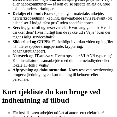
eller nabokommuner — så kan du se opsatte anlæg og høre
lokale kunders erfaringer.
Detaljeret tilbud:
Kræv opdeling af materiale, arbejde,
netværksopsætning, kabling, gravearbejde (hvis relevant) og
tilladelser. Undgå “fast pris” uden specifikationer.
Service, garanti og reservedele:
Hvor lang garanti? Hvad
dækker den? Hvor hurtigt kan de rykke ud i Vejle? Kan der
tegnes årlig serviceaftale?
Sikkerhed og GDPR:
Få skriftligt hvordan video og logfiler
håndteres (opbevaringsperiode, kryptering,
adgangsrettigheder).
Netværk og IT‑ansvar:
Hvem opsætter VLAN/kryptering?
Kan installatøren samarbejde med din internetudbyder eller
lokale IT‑folk i Vejle?
Afprøvning og dokumentation:
Kræv test ved overlevering,
brugervejledning og en kort træning til beboere eller
personale.
Kort tjekliste du kan bruge ved
indhentning af tilbud
Får installatøren arbejdet udført af autoriseret elektriker?