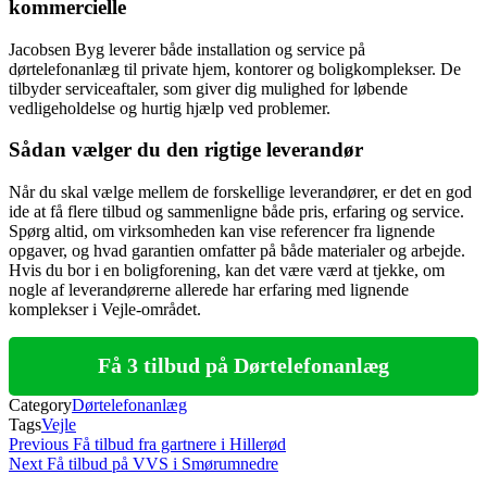
kommercielle
Jacobsen Byg leverer både installation og service på
dørtelefonanlæg til private hjem, kontorer og boligkomplekser. De
tilbyder serviceaftaler, som giver dig mulighed for løbende
vedligeholdelse og hurtig hjælp ved problemer.
Sådan vælger du den rigtige leverandør
Når du skal vælge mellem de forskellige leverandører, er det en god
ide at få flere tilbud og sammenligne både pris, erfaring og service.
Spørg altid, om virksomheden kan vise referencer fra lignende
opgaver, og hvad garantien omfatter på både materialer og arbejde.
Hvis du bor i en boligforening, kan det være værd at tjekke, om
nogle af leverandørerne allerede har erfaring med lignende
komplekser i Vejle-området.
Få 3 tilbud på Dørtelefonanlæg
Category
Dørtelefonanlæg
Tags
Vejle
Indlægsnavigation
Previous
Previous
Få tilbud fra gartnere i Hillerød
Post
Next
Next
Få tilbud på VVS i Smørumnedre
Post