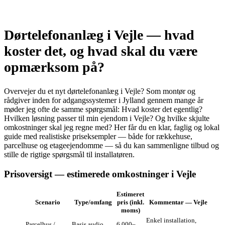
Dørtelefonanlæg i Vejle — hvad
koster det, og hvad skal du være
opmærksom på?
Overvejer du et nyt dørtelefonanlæg i Vejle? Som montør og
rådgiver inden for adgangssystemer i Jylland gennem mange år
møder jeg ofte de samme spørgsmål: Hvad koster det egentlig?
Hvilken løsning passer til min ejendom i Vejle? Og hvilke skjulte
omkostninger skal jeg regne med? Her får du en klar, faglig og lokal
guide med realistiske priseksempler — både for rækkehuse,
parcelhuse og etageejendomme — så du kan sammenligne tilbud og
stille de rigtige spørgsmål til installatøren.
Prisoversigt — estimerede omkostninger i Vejle
Estimeret
Scenario
Type/omfang
pris (inkl.
Kommentar — Vejle
moms)
Enkel installation,
Parcelhus /
Basis audio
6.000–