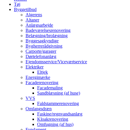
Tøj
Byggetilbud
Algerens
Altaner
Anlægsarbejde
Badeværelsesrenovering
Belægning/brolægning
Byggesagkyndige
Bygherrerådgivning
Carporte/garager
Dørtelefonanlæg
Ejendomsservice/Viceværtservice
Elektriker
Eltjek
Energimærke
Facaderenovering
Facademaling
Sandblæsning (af huse)
VVS
Faldstammerenovering
Omfangsdræn
Faskine/regnvandsanlæg
Kloakrenovering
Omfugning (af hus)
Fundament