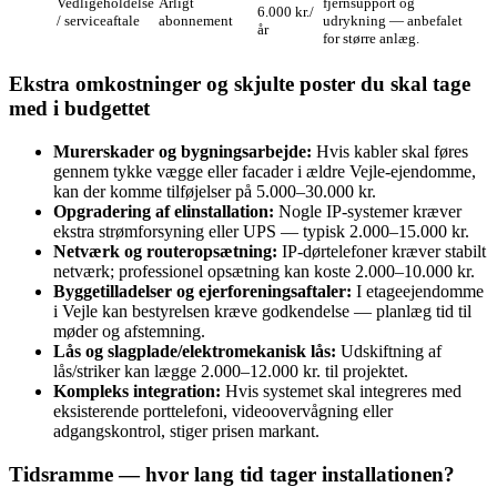
Vedligeholdelse
Årligt
fjernsupport og
6.000 kr./
/ serviceaftale
abonnement
udrykning — anbefalet
år
for større anlæg.
Ekstra omkostninger og skjulte poster du skal tage
med i budgettet
Murerskader og bygningsarbejde:
Hvis kabler skal føres
gennem tykke vægge eller facader i ældre Vejle‑ejendomme,
kan der komme tilføjelser på 5.000–30.000 kr.
Opgradering af elinstallation:
Nogle IP‑systemer kræver
ekstra strømforsyning eller UPS — typisk 2.000–15.000 kr.
Netværk og routeropsætning:
IP‑dørtelefoner kræver stabilt
netværk; professionel opsætning kan koste 2.000–10.000 kr.
Byggetilladelser og ejerforeningsaftaler:
I etageejendomme
i Vejle kan bestyrelsen kræve godkendelse — planlæg tid til
møder og afstemning.
Lås og slagplade/elektromekanisk lås:
Udskiftning af
lås/striker kan lægge 2.000–12.000 kr. til projektet.
Kompleks integration:
Hvis systemet skal integreres med
eksisterende porttelefoni, videoovervågning eller
adgangskontrol, stiger prisen markant.
Tidsramme — hvor lang tid tager installationen?