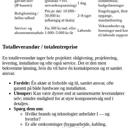
gør‑det‑selv
(produkt + evt.
sommerhuse,
1 dag
(IP‑baseret)
netværksopsætning)
budgetløsninger
Pris pr. dør: 10.000–
Etagebyggeri, flere
Boligforening /
50.000 kr.
2–8 uger
opgange,
fælles udbud
(afhængig af skala)
standardisering
Virksomheder og
Service‑ og
Fra 300 kr./md. eller
Løbende
foreninger med kra
abonnementsaftale
1.000–5.000 kr./år
til løbende support
Totalleverandør / totalentreprise
En totalleverandør tager hele projektet: rådgivning, projektering,
levering, installation og ofte også service. Det er den mest
bekvemme løsning, hvis du vil have én kontaktperson og et samlet
ansvar.
Fordele:
Én aktør at forholde sig til, samlet ansvar, ofte
garanti på både hardware og installation.
Ulemper:
Kan være dyrere end at sammensætte leverandører
selv; mindre mulighed for at styre komponentvalg ned i
detaljen.
Spørg dem om:
Hvilke brands og teknologier anbefaler I — og
hvorfor?
Er alle omkostninger (byggearbejde, kabling,