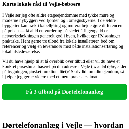
Korte lokale råd til Vejle‑beboere
I Vejle ser jeg ofte ældre etageejendomme med tykke mure og
moderne nybyggeri ved fjorden og i omegnsbyerne. I de ældre
byggerier kan træk i kabelføring og murerarbejde gøre differencen
på prisen — få altid en vurdering på stedet. Til gengæld er
netværksdækningen generelt god i byen, hvilket gør IP‑løsninger
praktiske. Hent gerne tre tilbud fra lokale installatører, bed om
referencer og vælg en leverandør med både installationserfaring og
lokal tilstedeværelse.
Vil du have hjælp til at få overblik over tilbud eller vil du have et
konkret prisestimat baseret på din adresse i Vejle (fx antal døre, alder
på bygningen, ønsket funktionalitet)? Skriv lidt om din ejendom, så
hjælper jeg gerne videre med et mere præcist estimat.
Få 3 tilbud på Dørtelefonanlæg
Dørtelefonanlæg i Vejle — hvordan