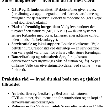
Store muligheder — hvordan du får mest værdi
Gå IP og få funktionalitet:
IP-dørtelefoner giver video,
fjernåbning via app, integration med alarm/smart‑home og
mulighed for fjernservice. Perfekt til moderne boliger i Vejle
med god fiber/dækning.
Plads til fremtidig integration:
Vælg leverandører der
tilbyder åben standard (SIP, ONVIF) — så kan systemet
senere forbindes med porte, kameraer eller adgangskontrol
uden at udskifte hele anlægget.
Serviceaftale og lokal support:
Lokale teknikerne i Vejle
betyder hurtig responstid ved driftsstop — en serviceaftale
kan være guld værd, især for erhverv eller større foreninger.
Batteribackup og robusthed:
Sørg for nødstrøm til
dørtelefonen ved strømsvigt (både på station og lås). Vejret
omkring Vejle kan give strømafbrydelser ved storme — vær
forberedt.
Praktiske råd — hvad du skal bede om og tjekke i
tilbuddet
Autorisation og forsikring:
Bed om installatørens
CVR‑nummer, dokumentation for autorisation og en kopi af
erhvervsansvarsforsikringen.
Referencer fra Vejle‑området:
Spørg efter projekter i Vejle