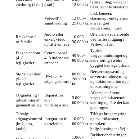
typisk 1 dag; velegnet
ejerbolig (1 dør)
(trad.)
12.000 kr.
til villaer i forstæderne.
Inkl. kamera,
Video‑IP /
12.000–
skærm/app‑integration;
smart løsning
25.000 kr.
kræver god
netdækning i huset.
Audio eller
Ofte mere kabelarbejde
Rækkehus /
10.000–
enkelt video,
ved fælles indgang i
to‑familie
30.000 kr.
op til 2 enheder
Vejle‑områder.
Typisk
Etageejendom
Central panel +
40.000–
væggenomføringer og
(4–8
4–8 indendørs
90.000 kr.
kabelføring i ældre
lejligheder)
enheder
byggeri kan øge prisen.
Netværksopsætning,
Større ejendom
80.000–
IP/video +
server/strømforsyning
(9–20
200.000+
adgangskontrol
og dokumentation øger
lejligheder)
kr.
omkostningerne.
Afhænger af hvor
Opgradering /
Reparation
5.000–
meget af eksisterende
udskiftning af
eller
60.000 kr.
kabling og låse der kan
gammelt anlæg
modernisering
genbruges.
Tilvalg:
Tilføjer brugerstyring
adgangskontrol
Integration til
10.000–
og evt. tidszoner;
(brik, app,
dørtelefon
60.000 kr.
populært i
kode)
boligforeninger i Vejle.
Dækker opdateringer,
1.000–