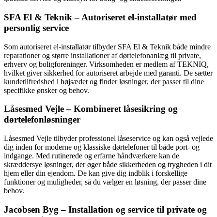
SFA El & Teknik – Autoriseret el-installatør med
personlig service
Som autoriseret el-installatør tilbyder SFA El & Teknik både mindre
reparationer og større installationer af dørtelefonanlæg til private,
erhverv og boligforeninger. Virksomheden er medlem af TEKNIQ,
hvilket giver sikkerhed for autoriseret arbejde med garanti. De sætter
kundetilfredshed i højsædet og finder løsninger, der passer til dine
specifikke ønsker og behov.
Låsesmed Vejle – Kombineret låsesikring og
dørtelefonløsninger
Låsesmed Vejle tilbyder professionel låseservice og kan også vejlede
dig inden for moderne og klassiske dørtelefoner til både port- og
indgange. Med rutinerede og erfarne håndværkere kan de
skræddersye løsninger, der øger både sikkerheden og trygheden i dit
hjem eller din ejendom. De kan give dig indblik i forskellige
funktioner og muligheder, så du vælger en løsning, der passer dine
behov.
Jacobsen Byg – Installation og service til private og