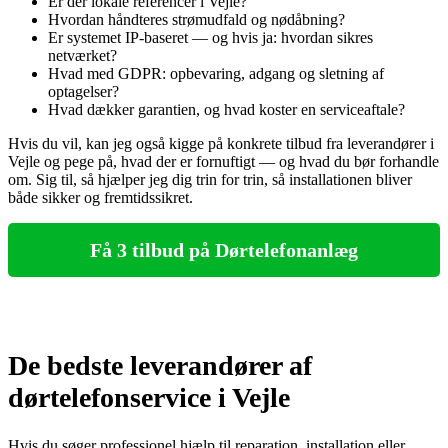
Er der lokale referencer i Vejle?
Hvordan håndteres strømudfald og nødåbning?
Er systemet IP-baseret — og hvis ja: hvordan sikres
netværket?
Hvad med GDPR: opbevaring, adgang og sletning af
optagelser?
Hvad dækker garantien, og hvad koster en serviceaftale?
Hvis du vil, kan jeg også kigge på konkrete tilbud fra leverandører i
Vejle og pege på, hvad der er fornuftigt — og hvad du bør forhandle
om. Sig til, så hjælper jeg dig trin for trin, så installationen bliver
både sikker og fremtidssikret.
Få 3 tilbud på Dørtelefonanlæg
De bedste leverandører af
dørtelefonservice i Vejle
Hvis du søger professionel hjælp til reparation, installation eller