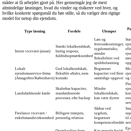
måder at få arbejdet gjort på. Her gennemgår jeg de mest
almindelige løsninger, hvad du vinder og risikerer ved hver, og
hvilke konkrete spørgsmål du bør stille, så du vælger den rigtige
model for netop din ejendom.
Pa
Type løsning
Fordele
Ulemper
Løn og
Stø
ferieomkostninger,
ej
Stærkt lokalkendskab,
sygdomsrisiko,
ell
Intern vicevært (ansat)
hurtig respons,
mindre
eje
fuldtidsopmærksomhed
fleksibilitet ved
me
spidsbelastning
opg
Lokalt
God lokalkendskab,
Begrænset
Mel
ejendomsservice‑firma
fleksible aftaler, nem
kapacitet ved flere
ej
(Amagerbro/København)
kontakt
samtidige opgaver
og 
Fle
Skalerbar kapacitet,
Mindre
ej
Landsdækkende kæde
standardiserede
lokalkendskab,
kra
processer, ofte backup
kan være dyrere
ens
ser
Sårbar ved
Små
Freelance vicevært /
Billigere timepris,
sygdom,
sup
enkeltmandsvirksomhed
personlig relation
begrænset
til
kompetencebredde
ser
Ej
Overskuelige faste
Kan mangle fysisk