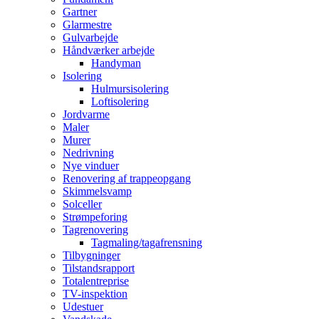
Gartner
Glarmestre
Gulvarbejde
Håndværker arbejde
Handyman
Isolering
Hulmursisolering
Loftisolering
Jordvarme
Maler
Murer
Nedrivning
Nye vinduer
Renovering af trappeopgang
Skimmelsvamp
Solceller
Strømpeforing
Tagrenovering
Tagmaling/tagafrensning
Tilbygninger
Tilstandsrapport
Totalentreprise
TV-inspektion
Udestuer