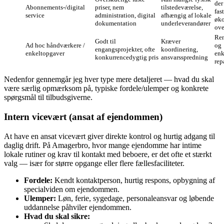
der
Abonnements‑/digital
priser, nem
tilstedeværelse,
fast
service
administration, digital
afhængig af lokale
øk
dokumentation
underleverandører
ove
Ren
Godt til
Kræver
Ad hoc håndværkere /
og
engangsprojekter, ofte
koordinering,
enkeltopgaver
enk
konkurrencedygtig pris
ansvarsspredning
rep
Nedenfor gennemgår jeg hver type mere detaljeret — hvad du skal
være særlig opmærksom på, typiske fordele/ulemper og konkrete
spørgsmål til tilbudsgiverne.
Intern vicevært (ansat af ejendommen)
At have en ansat vicevært giver direkte kontrol og hurtig adgang til
daglig drift. På Amagerbro, hvor mange ejendomme har intime
lokale rutiner og krav til kontakt med beboere, er det ofte et stærkt
valg — især for større opgange eller flere fællesfaciliteter.
Fordele:
Kendt kontaktperson, hurtig respons, opbygning af
specialviden om ejendommen.
Ulemper:
Løn, ferie, sygedage, personaleansvar og løbende
uddannelse påhviler ejendommen.
Hvad du skal sikre: