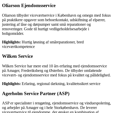
Oliarson Ejendomsservice
Oliarson tilbyder viceværtservice i København og omegn med fokus
på praktikere opgaver som beboerkontakt, udskiftning af elpærer,
justering af låse og dørpumper samt små reparationer og
renoveringer. Gode til hurtigt vedligeholdelsesarbejde i
boligområder.
Highlights:
Hurtig løsning af småreparationer, bred
viceværtkompetence
Wilken Service
Wilken Service har mere end 10 års erfaring med ejendomsservice
på Amager, Frederiksberg og Østerbro. De tilbyder omfattende
vicevært- og ejendomsservice med fokus på kvalitet og pålidelighed.
Highlights:
Erfaring, regional dækning, kvalitetssikret service
Agerholm Service Partner (ASP)
ASP er specialister i rengøring, ejendomsservice og vinduespolering,
og arbejder på Amager og i hele Storkøbenhavn. De leverer
viceværtservice til ejendomme, der ønsker en kombination af