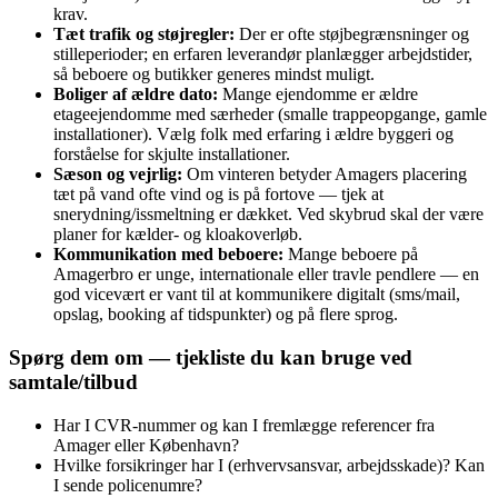
krav.
Tæt trafik og støjregler:
Der er ofte støjbegrænsninger og
stilleperioder; en erfaren leverandør planlægger arbejdstider,
så beboere og butikker generes mindst muligt.
Boliger af ældre dato:
Mange ejendomme er ældre
etageejendomme med særheder (smalle trappeopgange, gamle
installationer). Vælg folk med erfaring i ældre byggeri og
forståelse for skjulte installationer.
Sæson og vejrlig:
Om vinteren betyder Amagers placering
tæt på vand ofte vind og is på fortove — tjek at
snerydning/issmeltning er dækket. Ved skybrud skal der være
planer for kælder- og kloakoverløb.
Kommunikation med beboere:
Mange beboere på
Amagerbro er unge, internationale eller travle pendlere — en
god vicevært er vant til at kommunikere digitalt (sms/mail,
opslag, booking af tidspunkter) og på flere sprog.
Spørg dem om — tjekliste du kan bruge ved
samtale/tilbud
Har I CVR-nummer og kan I fremlægge referencer fra
Amager eller København?
Hvilke forsikringer har I (erhvervsansvar, arbejdsskade)? Kan
I sende policenumre?