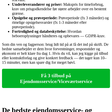
Underleverandører og priser:
Makspris for timeforbrug,
krav om prisgodkendelse før større arbejder over en bestemt
grænse.
Opsigelse og prøveperiode:
Prøveperiode (fx 3 måneder) og
rimelige opsigelsesvarsler (fx 1‑3 måneder efter
prøveperiode).
Fortrolighed og databeskyttelse:
Hvordan
beboeroplysninger håndteres og opbevares — GDPR‑krav.
Som din ven og fagperson: brug lidt tid på at få det ind på skrift. De
bedste samarbejder er dem hvor forventninger, responstider og
økonomi er helt klare fra dag 1. Hvis du vil, kan jeg kigge på tilbud
eller kontraktforlag og give konkret feedback — det tager kun 10–
15 minutter, men kan spare dig for meget bøvl.
Få 3 tilbud på
Ejendomsservice/Viceværtservice
De bedste ejendomsservice- og