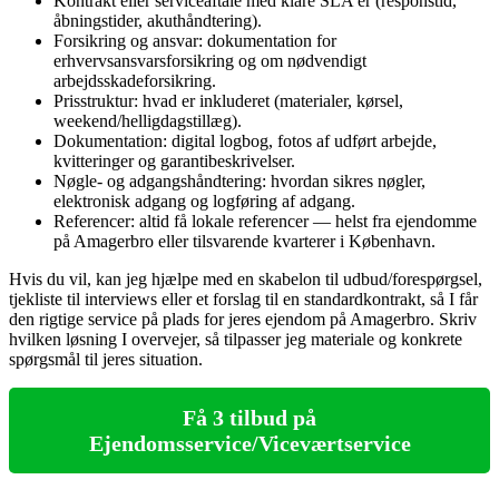
Kontrakt eller serviceaftale med klare SLA’er (responstid,
åbningstider, akuthåndtering).
Forsikring og ansvar: dokumentation for
erhvervsansvarsforsikring og om nødvendigt
arbejdsskadeforsikring.
Prisstruktur: hvad er inkluderet (materialer, kørsel,
weekend/helligdagstillæg).
Dokumentation: digital logbog, fotos af udført arbejde,
kvitteringer og garantibeskrivelser.
Nøgle- og adgangshåndtering: hvordan sikres nøgler,
elektronisk adgang og logføring af adgang.
Referencer: altid få lokale referencer — helst fra ejendomme
på Amagerbro eller tilsvarende kvarterer i København.
Hvis du vil, kan jeg hjælpe med en skabelon til udbud/forespørgsel,
tjekliste til interviews eller et forslag til en standardkontrakt, så I får
den rigtige service på plads for jeres ejendom på Amagerbro. Skriv
hvilken løsning I overvejer, så tilpasser jeg materiale og konkrete
spørgsmål til jeres situation.
Få 3 tilbud på
Ejendomsservice/Viceværtservice