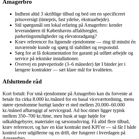
Amagerbro
Indhent altid 3 skriftlige tilbud og bed om en specificeret
prisoversigt (timepris, fast ydelse, ekstraarbejde).
Stil spørgsmål om lokal erfaring på Amagerbro: kender
leverandøren til Københavns affaldsregler,
parkeringsmuligheder og elevatoradgang?
Kræv referencer fra lignende ejendomme — ring til mindst én
nuværende kunde og spørg til stabilitet og responstid.
Sørg for at få dokumentation for garanti på udført arbejde og
service på tekniske installationer.
Overvej en prøveperiode (3–6 måneder) før I binder jer i
længere kontrakter — sæt klare mål for kvaliteten.
Afsluttende råd
Kort fortalt: For små ejendomme på Amagerbro kan du forvente at
betale fra cirka 8.000 kr./måned for en basal viceværtordning, mens
større ejendomme hurtigt lander et sted mellem 20.000–60.000
kr./måned afhængigt af servicegrad. Ad hoc-timer ligger typisk
mellem 350–700 kr./time, men husk at tage højde for
udkaldsgebyrer, materialer og sæsonudsving. Få altid flere tilbud,
kræv referencer, og hav en klar kontrakt med KPI’er — så får I både
kontrol over udgifterne og en drift, der fungerer i hverdagen på
Amagerbro.