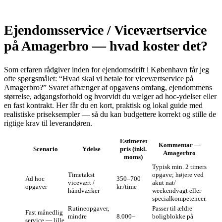
Ejendomsservice / Viceværtservice
på Amagerbro — hvad koster det?
Som erfaren rådgiver inden for ejendomsdrift i København får jeg
ofte spørgsmålet: “Hvad skal vi betale for viceværtservice på
Amagerbro?” Svaret afhænger af opgavens omfang, ejendommens
størrelse, adgangsforhold og hvorvidt du vælger ad hoc-ydelser eller
en fast kontrakt. Her får du en kort, praktisk og lokal guide med
realistiske priseksempler — så du kan budgettere korrekt og stille de
rigtige krav til leverandøren.
Estimeret
Kommentar —
Scenario
Ydelse
pris (inkl.
Amagerbro
moms)
Typisk min. 2 timers
Timetakst
opgave; højere ved
Ad hoc
350–700
vicevært /
akut nat/
opgaver
kr./time
håndværker
weekendvagt eller
specialkompetencer.
Rutineopgaver,
Passer til ældre
Fast månedlig
mindre
8.000–
boligblokke på
service — lille