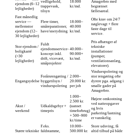
vedligehold,
18.000
Amagerbro med
ejendom (6–12
trappevask,
kr./md.
begrænset
lejligheder)
tilsyn
fællesareal.
Fast månedlig
Ofte krav om 24/7
service —
Flere timer,
18.000–
nøglevagt + flere
mellemstor
småreparationer,
40.000
faste dage til
ejendom (12–
have/snerydning
kr./md.
service.
30 lejligheder)
Pris afhænger af
Fuldt
Stor ejendom /
tekniske
ejendomsservice-
40.000–
boligkarré
installationer
koncept inkl.
90.000+
(>30
(pumper,
drift, vicevært,
kr./md.
lejligheder)
ventilationsanlæg,
småprojekter
elevatorer).
Vinduespolering og
Forårsrengøring /
2.000–
stor rengøring ofte
Engangsydelse
byggetilsyn /
20.000 kr.
dyrere pga. adgang i
vinduespolering
per job
smalle gader på
Amagerbro.
1.000–
Højere omkostning
2.500 kr.
ved natteopgaver
Akut /
Udkaldsgebyr +
(uanset
og hvis
weekend
timepris
timeforbrug)
parkering/lastning
+ 500–900
er vanskelig.
kr./time
F.eks.
10.000–
Store udsving; få
Større tekniske
faldstamme,
500.000 kr.
altid tilbud på både