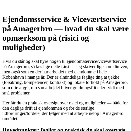
Ejendomsservice & Viceværtservice
på Amagerbro — hvad du skal være
opmærksom på (risici og
muligheder)
Hvis du står og skal hyre nogen til ejendomsservice/viceværtservice
på Amagerbro, så læs lige dette først — jeg skriver lige som din ven,
men også som én der har arbejdet med ejendomme i hele
København i mange år. Der er almindelige faglige ting at tjekke
(forsikring, kompetencer, kontrakt) og lokale forhold på Amagerbro,
som ofte afgør, om samarbejdet bliver gnidningsfrit eller fyldt med
små problemer.
Her får du en praktisk oversigt over risici og muligheder — både for
den daglige drift af ejendommen og for de særlige
udfordringer/fordele, der følger med at arbejde netop i Amagerbro-
området.
Hovedpunkter: fagligt og praktisk du skal overveje