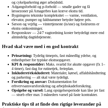
og cykelparkering øger arbejdstid.
Adgangsforhold og p‑forhold — smalle gader og få
læssezoner på Amagerbro kan kræve ekstra tid.
Bygningens tekniske kompleksitet — varme, ventilation,
elevator, pumper og faldstammer betyder højere pris.
Sæson og vejrlig — vintertjeneste (is/sne) og forårsrens er
ekstra omkostninger.
Responskrav — 24/7 vagtordning koster betydeligt mere end
almindelig dagtidstjeneste.
Hvad skal være med i en god kontrakt
Prissætning:
Tydelig timepris, fast månedlig ydelse, og
enhedspriser for typiske ekstraopgaver.
KPI & responstider:
Maks. svartid for akutte opgaver (fx 1–
4 timer), fast dag for rutinetjek, ferieplan.
Inkluderet/ekskluderet:
Materialer, kørsel, affaldshåndtering
og parkering — alt skal være tydeligt.
Forsikring og ansvar:
Dokumentation for
erhvervsansvarsforsikring og arbejdsskadeforsikring.
Opsigelse og varsel:
Lang opsigelsesperiode kan låse jer fast
— stræb efter max 3 måneders varsel på faste kontrakter.
Praktiske tips til at finde den rigtige leverandør på