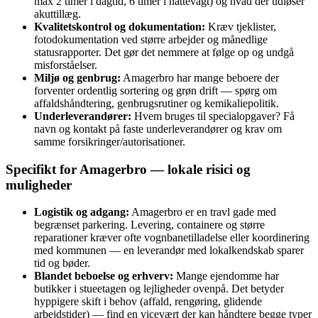
max 2 timer i dagtid, 6 timer i nattevagt) og hvad der udløser
akuttillæg.
Kvalitetskontrol og dokumentation:
Kræv tjeklister,
fotodokumentation ved større arbejder og månedlige
statusrapporter. Det gør det nemmere at følge op og undgå
misforståelser.
Miljø og genbrug:
Amagerbro har mange beboere der
forventer ordentlig sortering og grøn drift — spørg om
affaldshåndtering, genbrugsrutiner og kemikaliepolitik.
Underleverandører:
Hvem bruges til specialopgaver? Få
navn og kontakt på faste underleverandører og krav om
samme forsikringer/autorisationer.
Specifikt for Amagerbro — lokale risici og
muligheder
Logistik og adgang:
Amagerbro er en travl gade med
begrænset parkering. Levering, containere og større
reparationer kræver ofte vognbanetilladelse eller koordinering
med kommunen — en leverandør med lokalkendskab sparer
tid og bøder.
Blandet beboelse og erhverv:
Mange ejendomme har
butikker i stueetagen og lejligheder ovenpå. Det betyder
hyppigere skift i behov (affald, rengøring, glidende
arbejdstider) — find en vicevært der kan håndtere begge typer