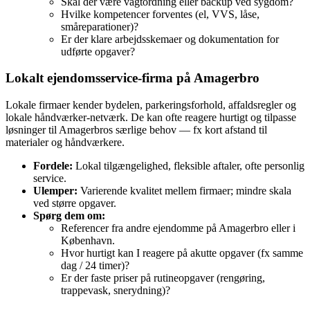
Skal der være vagtordning eller backup ved sygdom?
Hvilke kompetencer forventes (el, VVS, låse,
småreparationer)?
Er der klare arbejdsskemaer og dokumentation for
udførte opgaver?
Lokalt ejendomsservice‑firma på Amagerbro
Lokale firmaer kender bydelen, parkeringsforhold, affaldsregler og
lokale håndværker-netværk. De kan ofte reagere hurtigt og tilpasse
løsninger til Amagerbros særlige behov — fx kort afstand til
materialer og håndværkere.
Fordele:
Lokal tilgængelighed, fleksible aftaler, ofte personlig
service.
Ulemper:
Varierende kvalitet mellem firmaer; mindre skala
ved større opgaver.
Spørg dem om:
Referencer fra andre ejendomme på Amagerbro eller i
København.
Hvor hurtigt kan I reagere på akutte opgaver (fx samme
dag / 24 timer)?
Er der faste priser på rutineopgaver (rengøring,
trappevask, snerydning)?