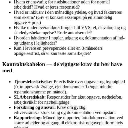
Hvem er ansvarlig for nødsituationer uden for normal
arbejdstid? Hvad er jeres responstid?
Hvad er inklusiv i den månedlige ydelse, og hvad faktureres
som ekstra? (Giv et konkret eksempel på en almindelig
opgave + pris.)
Hvilke underleverandører bruger I til VVS, el, elevator, tag og
skadedyrsbekæmpelse? Er de autoriserede?
Hvordan håndterer I nøgler, adgang og dokumentation af ind-
og udgang i lejligheder?
Kan I levere en prøveperiode eller en 3‑måneders
opsigelsesfrist, så vi kan teste samarbejdet?
Kontraktskabelon — de vigtigste krav du bør have
med
Tjenestebeskrivelse:
Præcis liste over opgaver og hyppighed
(fx trappevask 2x/uge, ejendomsrunder 1x/uge, mindre
reparationsramme pr. måned).
SLA/beredskab:
Responstider for akut opgave, nødtelefon,
arbejdsvilkår for nat/helligdage.
Forsikring og ansvar:
Krav om gyldig
erhvervsansvarsforsikring og dokumentation ved opstart.
Rapportering:
Månedlige rapporter, fotodokumentation ved
større arbejder og adgang til elektronisk opgaveplatform hvis
relevant.