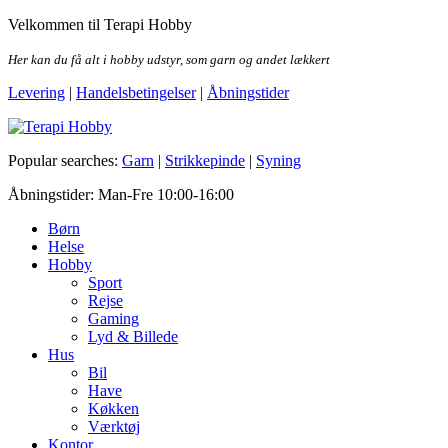
Skip
Velkommen til Terapi Hobby
to
the
Her kan du få alt i hobby udstyr, som garn og andet lækkert
content
Levering
|
Handelsbetingelser
|
Åbningstider
Terapi Hobby
Popular searches:
Garn
|
Strikkepinde
|
Syning
Åbningstider: Man-Fre 10:00-16:00
Børn
Helse
Hobby
Sport
Rejse
Gaming
Lyd & Billede
Hus
Bil
Have
Køkken
Værktøj
Kontor