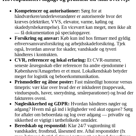
Kompetencer og autorisationer:
Sørg for at
håndværkere/underleverandører er autoriserede hvor det
kræves (elektriker, VVS, elevator, varme, køling og
skadedyrsbekæmpelse). En vicevært kan meget, men ikke alt
— få dokumentation på specialopgaver.
Forsikring og ansvar:
Køb kun ind hos firmaer med gyldig
erhvervsansvarsforsikring og arbejdsskadeforsikring. Tjek
også, hvordan ansvar for skader, vandskade og tyveri
håndteres i kontrakten.
CVR, referencer og lokal erfaring:
Et CVR-nummer,
seneste årsregnskab eller referencer fra andre ejendomme i
København/Amagerbro er et must. Lokalkendskab betyder
meget for logistik og beboerkommunikation.
Prismodeller og åbne poster:
Fast månedligt honorar versus
timepris: vær klar over hvad der er inkluderet (trappevask,
vinduespuds, haver, snerydning, småreparationer) og hvad der
faktureres oveni.
Nøglesikkerhed og GDPR:
Hvordan håndteres nøgler og
adgang? Hvem må gå ind i lejligheder ved akut opgave? Sørg
for aftaler om beboerdata og log over adgang — privatliv og
sikkerhed er vigtigt i tætbefolkede områder.
Beredskab og responstid:
Klar 24/7 vagtordning til
vandskader, frostbrud, låsesmed mv. Aftal responstider (fx