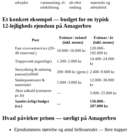
arbejder
varmeanlæg, el-
alt efter
materiale og
udskiftning
omfang
arbejdstid.
Et konkret eksempel — budget for en typisk
12‑lejligheds ejendom på Amagerbro
Estimat / måned
Estimat / år
Post
(inkl. moms)
(inkl. moms)
Fast viceværtservice (20–
120.000–
10.000–16.000 kr.
40 timer/md.)
192.000 kr.
14.400–24.000
Trappevask (ugentligt)
1.200–2.000 kr.
kr.
Snerydning & saltning
200–800 kr. (genn.)
2.400–9.600 kr.
(sæson)\u00a0
Småreparationer &
12.000–36.000
1.000–3.000 kr.
materialer
kr.
Akut udkald (estimeret
—
5.000–25.000 kr.
pr. år)
Samlet årligt budget
156.000–
—
(ca.)
287.000 kr.
Hvad påvirker prisen — særligt på Amagerbro
Ejendommens størrelse og antal fællesarealer — flere trapper