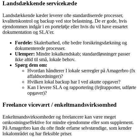
Landsdækkende servicekæde
Landsdækkende kæder leverer ofte standardiserede processer,
kvalitetskontrol og backup ved stor belastning. De er gode, hvis
ejendommen indgår i en portefølje eller hvis du vil have ensartet
dokumentation og SLA’er.
Fordele:
Skalerbarhed, ofte bedre forsikringsdækning og
dokumenterede processer.
Ulemper:
Mindre lokalkendskab; standardløsninger passer
ikke altid til små, lokale behov.
Spørg dem om:
Hvordan håndterer I lokale særregler på Amagerbro (fx
affaldsordninger)?
Hvilken lokal backup har I ved akutte opgaver?
Kan I levere SLA og rapportering (fejlrapporter, udførte
opgaver)?
Freelance vicevært / enkeltmandsvirksomhed
Enkeltmandsvirksomheder og freelancere kan være meget
omkostningseffektive for mindre ejendomme eller som supplement.
På Amagerbro kan du ofte finde erfarne selvstændige, som kender
lokalområdet og har fleksible priser.