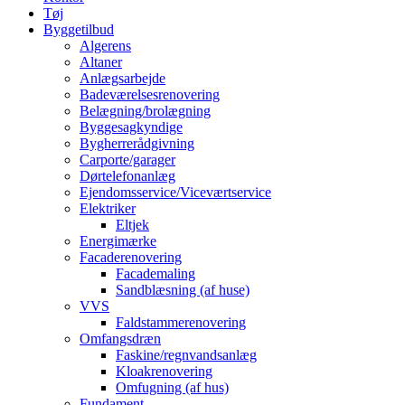
Tøj
Byggetilbud
Algerens
Altaner
Anlægsarbejde
Badeværelsesrenovering
Belægning/brolægning
Byggesagkyndige
Bygherrerådgivning
Carporte/garager
Dørtelefonanlæg
Ejendomsservice/Viceværtservice
Elektriker
Eltjek
Energimærke
Facaderenovering
Facademaling
Sandblæsning (af huse)
VVS
Faldstammerenovering
Omfangsdræn
Faskine/regnvandsanlæg
Kloakrenovering
Omfugning (af hus)
Fundament