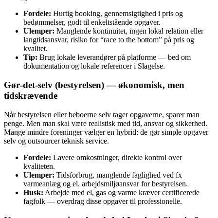
Fordele:
Hurtig booking, gennemsigtighed i pris og
bedømmelser, godt til enkeltstående opgaver.
Ulemper:
Manglende kontinuitet, ingen lokal relation eller
langtidsansvar, risiko for “race to the bottom” på pris og
kvalitet.
Tip:
Brug lokale leverandører på platforme — bed om
dokumentation og lokale referencer i Slagelse.
Gør‑det‑selv (bestyrelsen) — økonomisk, men
tidskrævende
Når bestyrelsen eller beboerne selv tager opgaverne, sparer man
penge. Men man skal være realistisk med tid, ansvar og sikkerhed.
Mange mindre foreninger vælger en hybrid: de gør simple opgaver
selv og outsourcer teknisk service.
Fordele:
Lavere omkostninger, direkte kontrol over
kvaliteten.
Ulemper:
Tidsforbrug, manglende faglighed ved fx
varmeanlæg og el, arbejdsmiljøansvar for bestyrelsen.
Husk:
Arbejde med el, gas og varme kræver certificerede
fagfolk — overdrag disse opgaver til professionelle.