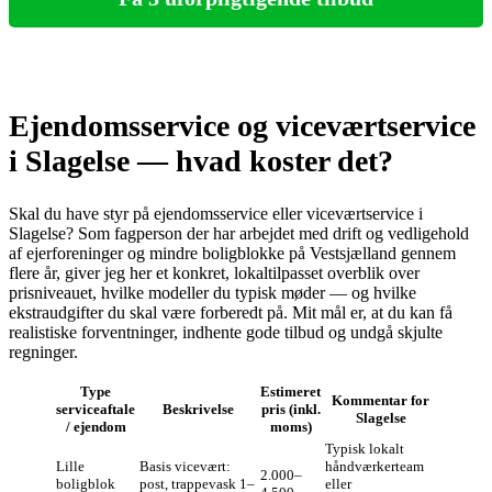
Ejendomsservice og viceværtservice
i Slagelse — hvad koster det?
Skal du have styr på ejendomsservice eller viceværtservice i
Slagelse? Som fagperson der har arbejdet med drift og vedligehold
af ejerforeninger og mindre boligblokke på Vestsjælland gennem
flere år, giver jeg her et konkret, lokaltilpasset overblik over
prisniveauet, hvilke modeller du typisk møder — og hvilke
ekstraudgifter du skal være forberedt på. Mit mål er, at du kan få
realistiske forventninger, indhente gode tilbud og undgå skjulte
regninger.
Type
Estimeret
Kommentar for
serviceaftale
Beskrivelse
pris (inkl.
Slagelse
/ ejendom
moms)
Typisk lokalt
Lille
Basis vicevært:
håndværkerteam
2.000–
boligblok
post, trappevask 1–
eller