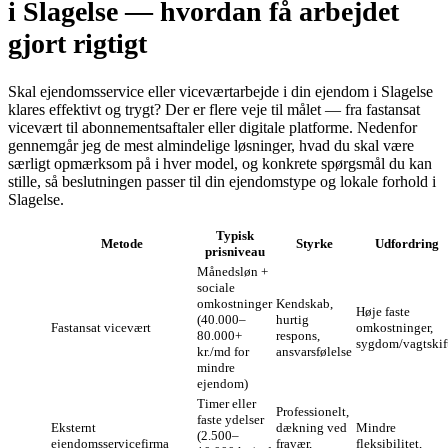
i Slagelse — hvordan få arbejdet
gjort rigtigt
Skal ejendomsservice eller viceværtarbejde i din ejendom i Slagelse
klares effektivt og trygt? Der er flere veje til målet — fra fastansat
vicevært til abonnementsaftaler eller digitale platforme. Nedenfor
gennemgår jeg de mest almindelige løsninger, hvad du skal være
særligt opmærksom på i hver model, og konkrete spørgsmål du kan
stille, så beslutningen passer til din ejendomstype og lokale forhold i
Slagelse.
Typisk
Metode
Styrke
Udfordring
prisniveau
Månedsløn +
sociale
omkostninger
Kendskab,
Høje faste
(40.000–
hurtig
Fastansat vicevært
omkostninger,
80.000+
respons,
sygdom/vagtskif
kr./md for
ansvarsfølelse
mindre
ejendom)
Timer eller
Professionelt,
faste ydelser
Eksternt
dækning ved
Mindre
(2.500–
ejendomsservicefirma
fravær,
fleksibilitet,