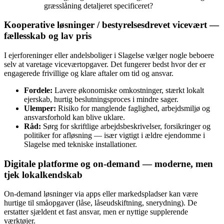
græsslåning detaljeret specificeret?
Kooperative løsninger / bestyrelsesdrevet vicevært —
fællesskab og lav pris
I ejerforeninger eller andelsboliger i Slagelse vælger nogle beboere
selv at varetage viceværtopgaver. Det fungerer bedst hvor der er
engagerede frivillige og klare aftaler om tid og ansvar.
Fordele:
Lavere økonomiske omkostninger, stærkt lokalt
ejerskab, hurtig beslutningsproces i mindre sager.
Ulemper:
Risiko for manglende faglighed, arbejdsmiljø og
ansvarsforhold kan blive uklare.
Råd:
Sørg for skriftlige arbejdsbeskrivelser, forsikringer og
politiker for afløsning — især vigtigt i ældre ejendomme i
Slagelse med tekniske installationer.
Digitale platforme og on‑demand — moderne, men
tjek lokalkendskab
On‑demand løsninger via apps eller markedspladser kan være
hurtige til småopgaver (låse, låseudskiftning, snerydning). De
erstatter sjældent et fast ansvar, men er nyttige supplerende
værktøjer.