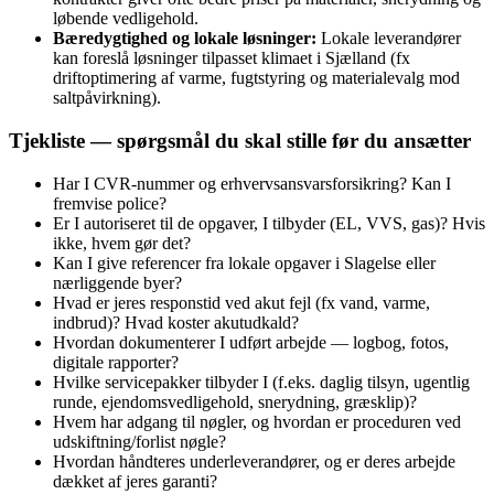
løbende vedligehold.
Bæredygtighed og lokale løsninger:
Lokale leverandører
kan foreslå løsninger tilpasset klimaet i Sjælland (fx
driftoptimering af varme, fugtstyring og materialevalg mod
saltpåvirkning).
Tjekliste — spørgsmål du skal stille før du ansætter
Har I CVR‑nummer og erhvervsansvarsforsikring? Kan I
fremvise police?
Er I autoriseret til de opgaver, I tilbyder (EL, VVS, gas)? Hvis
ikke, hvem gør det?
Kan I give referencer fra lokale opgaver i Slagelse eller
nærliggende byer?
Hvad er jeres responstid ved akut fejl (fx vand, varme,
indbrud)? Hvad koster akutudkald?
Hvordan dokumenterer I udført arbejde — logbog, fotos,
digitale rapporter?
Hvilke servicepakker tilbyder I (f.eks. daglig tilsyn, ugentlig
runde, ejendomsvedligehold, snerydning, græsklip)?
Hvem har adgang til nøgler, og hvordan er proceduren ved
udskiftning/forlist nøgle?
Hvordan håndteres underleverandører, og er deres arbejde
dækket af jeres garanti?