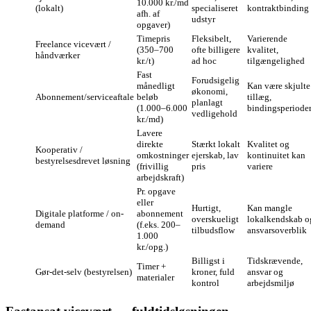
10.000 kr./md
(lokalt)
specialiseret
kontraktbinding
afh. af
udstyr
opgaver)
Timepris
Fleksibelt,
Varierende
Freelance vicevært /
(350–700
ofte billigere
kvalitet,
håndværker
kr./t)
ad hoc
tilgængelighed
Fast
Forudsigelig
månedligt
Kan være skjulte
økonomi,
Abonnement/serviceaftale
beløb
tillæg,
planlagt
(1.000–6.000
bindingsperiode
vedligehold
kr./md)
Lavere
direkte
Stærkt lokalt
Kvalitet og
Kooperativ /
omkostninger
ejerskab, lav
kontinuitet kan
bestyrelsesdrevet løsning
(frivillig
pris
variere
arbejdskraft)
Pr. opgave
eller
Hurtigt,
Kan mangle
Digitale platforme / on-
abonnement
overskueligt
lokalkendskab o
demand
(f.eks. 200–
tilbudsflow
ansvarsoverblik
1.000
kr./opg.)
Billigst i
Tidskrævende,
Timer +
Gør‑det‑selv (bestyrelsen)
kroner, fuld
ansvar og
materialer
kontrol
arbejdsmiljø