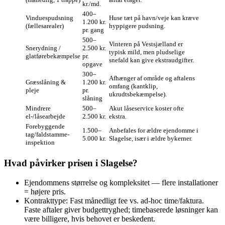
kr./md.
400–
Vinduespudsning
Huse tæt på havn/veje kan kræve
1.200 kr.
(fællesarealer)
hyppigere pudsning.
pr. gang
500–
Vinteren på Vestsjælland er
Snerydning /
2.500 kr.
typisk mild, men pludselige
glatførebekæmpelse
pr.
snefald kan give ekstraudgifter.
opgave
300–
Afhænger af område og aftalens
Græsslåning &
1.200 kr.
omfang (kantklip,
pleje
pr.
ukrudtsbekæmpelse).
slåning
Mindrere
500–
Akut låseservice koster ofte
el-/låsearbejde
2.500 kr.
ekstra.
Forebyggende
1.500–
Anbefales for ældre ejendomme i
tag/faldstamme-
5.000 kr.
Slagelse, især i ældre bykerner.
inspektion
Hvad påvirker prisen i Slagelse?
Ejendommens størrelse og kompleksitet — flere installationer
= højere pris.
Kontrakttype: Fast månedligt fee vs. ad-hoc time/faktura.
Faste aftaler giver budgettryghed; timebaserede løsninger kan
være billigere, hvis behovet er beskedent.