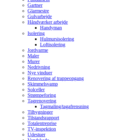
Gartner
Glarmestre
Gulvarbejde
Håndværker arbejde
Handyman
Isolering
Hulmursisolering
Loftisolering
Jordvarme
Maler
Murer
Nedrivning
Nye vinduer
Renovering af trappeopgang
Skimmelsvamp
Solceller
Strømpeforing
Tagrenovering
Tagmaling/tagafrensning
Tilbygninger
Tilstandsrapport
Totalentreprise
TV-inspektion
Udestuer