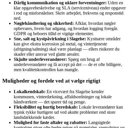
Dårlig kommunikation og uklare forventninger:
Uden en
klar opgavebeskrivelse og SLA (serviceniveau) ender opgaver
i rod og misforståelser. Skriv arbejdet, frekvens og responstid
ned.
Nøglehåndtering og sikkerhed:
Afklar, hvordan nøgler
opbevares, hvem har adgang, og hvordan logging foregår.
GDPR og beboers tillid er vigtige elementer.
Sne, salt og kystpåvirkning i Slagelse:
Kystnære områder
kan give ekstra korrosion på metal, og vintertjeneste
(afrigning/saltning) skal være planlagt — ellers risikerer du
skader eller ansvar ved glatte arealer.
Skjulte underleverandører:
Spørg om brug af
underleverandører og få accept på det — de er ofte billigere,
men kvalitetskontrollen kan mangle.
Muligheder og fordele ved at vælge rigtigt
Lokalkendskab:
En vicevært fra Slagelse kender
kommunen, vinterdækning, affaldsordninger og lokale
håndværkere — det sparer tid og penge.
Fleksibilitet og hurtig beredskab:
Lokale leverandører kan
typisk rykke hurtigere ud ved akutte problemer end store
landsdækkende kæder.
Mulighed for faste aftaler og rabatter:
Langsigtede
kontrakter giver ofte bedre priser på materialer, snerydning og