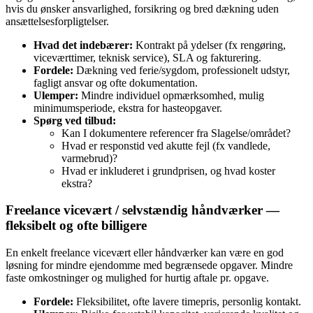
hvis du ønsker ansvarlighed, forsikring og bred dækning uden
ansættelsesforpligtelser.
Hvad det indebærer:
Kontrakt på ydelser (fx rengøring,
viceværttimer, teknisk service), SLA og fakturering.
Fordele:
Dækning ved ferie/sygdom, professionelt udstyr,
fagligt ansvar og ofte dokumentation.
Ulemper:
Mindre individuel opmærksomhed, mulig
minimumsperiode, ekstra for hasteopgaver.
Spørg ved tilbud:
Kan I dokumentere referencer fra Slagelse/området?
Hvad er responstid ved akutte fejl (fx vandlede,
varmebrud)?
Hvad er inkluderet i grundprisen, og hvad koster
ekstra?
Freelance vicevært / selvstændig håndværker —
fleksibelt og ofte billigere
En enkelt freelance vicevært eller håndværker kan være en god
løsning for mindre ejendomme med begrænsede opgaver. Mindre
faste omkostninger og mulighed for hurtig aftale pr. opgave.
Fordele:
Fleksibilitet, ofte lavere timepris, personlig kontakt.