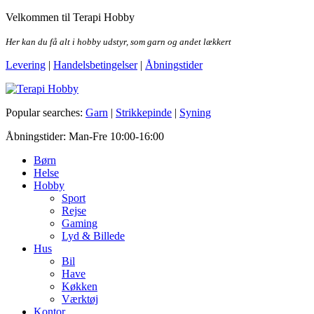
Skip
Velkommen til Terapi Hobby
to
the
Her kan du få alt i hobby udstyr, som garn og andet lækkert
content
Levering
|
Handelsbetingelser
|
Åbningstider
Terapi Hobby
Popular searches:
Garn
|
Strikkepinde
|
Syning
Åbningstider: Man-Fre 10:00-16:00
Børn
Helse
Hobby
Sport
Rejse
Gaming
Lyd & Billede
Hus
Bil
Have
Køkken
Værktøj
Kontor