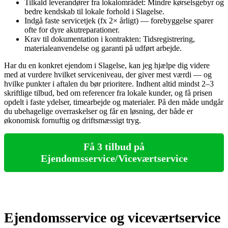
Tilkald leverandører fra lokalområdet: Mindre kørselsgebyr og
bedre kendskab til lokale forhold i Slagelse.
Indgå faste servicetjek (fx 2× årligt) — forebyggelse sparer
ofte for dyre akutreparationer.
Krav til dokumentation i kontrakten: Tidsregistrering,
materialeanvendelse og garanti på udført arbejde.
Har du en konkret ejendom i Slagelse, kan jeg hjælpe dig videre
med at vurdere hvilket serviceniveau, der giver mest værdi — og
hvilke punkter i aftalen du bør prioritere. Indhent altid mindst 2–3
skriftlige tilbud, bed om referencer fra lokale kunder, og få prisen
opdelt i faste ydelser, timearbejde og materialer. På den måde undgår
du ubehagelige overraskelser og får en løsning, der både er
økonomisk fornuftig og driftsmæssigt tryg.
Få 3 tilbud på
Ejendomsservice/Viceværtservice
Ejendomsservice og viceværtservice