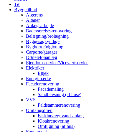
Tøj
Byggetilbud
Algerens
Altaner
Anlægsarbejde
Badeværelsesrenovering
Belægning/brolægning
Byggesagkyndige
Bygherrerådgivning
Carporte/garager
Dørtelefonanlæg
Ejendomsservice/Viceværtservice
Elektriker
Eltjek
Energimærke
Facaderenovering
Facademaling
Sandblæsning (af huse)
VVS
Faldstammerenovering
Omfangsdræn
Faskine/regnvandsanlæg
Kloakrenovering
Omfugning (af hus)
Fundament