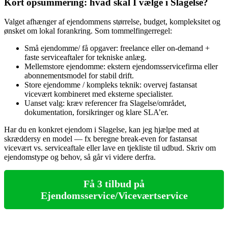
Kort opsummering: hvad skal I vælge i Slagelse?
Valget afhænger af ejendommens størrelse, budget, kompleksitet og
ønsket om lokal forankring. Som tommelfingerregel:
Små ejendomme/ få opgaver: freelance eller on‑demand +
faste serviceaftaler for tekniske anlæg.
Mellemstore ejendomme: ekstern ejendomsservicefirma eller
abonnementsmodel for stabil drift.
Store ejendomme / kompleks teknik: overvej fastansat
vicevært kombineret med eksterne specialister.
Uanset valg: kræv referencer fra Slagelse/området,
dokumentation, forsikringer og klare SLA’er.
Har du en konkret ejendom i Slagelse, kan jeg hjælpe med at
skræddersy en model — fx beregne break‑even for fastansat
vicevært vs. serviceaftale eller lave en tjekliste til udbud. Skriv om
ejendomstype og behov, så går vi videre derfra.
Få 3 tilbud på
Ejendomsservice/Viceværtservice