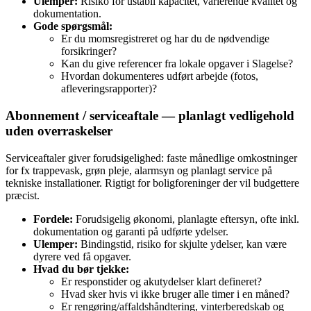
Ulemper:
Risiko for ustabil kapacitet, varierende kvalitet og
dokumentation.
Gode spørgsmål:
Er du momsregistreret og har du de nødvendige
forsikringer?
Kan du give referencer fra lokale opgaver i Slagelse?
Hvordan dokumenteres udført arbejde (fotos,
afleveringsrapporter)?
Abonnement / serviceaftale — planlagt vedligehold
uden overraskelser
Serviceaftaler giver forudsigelighed: faste månedlige omkostninger
for fx trappevask, grøn pleje, alarmsyn og planlagt service på
tekniske installationer. Rigtigt for boligforeninger der vil budgettere
præcist.
Fordele:
Forudsigelig økonomi, planlagte eftersyn, ofte inkl.
dokumentation og garanti på udførte ydelser.
Ulemper:
Bindingstid, risiko for skjulte ydelser, kan være
dyrere ved få opgaver.
Hvad du bør tjekke:
Er responstider og akutydelser klart defineret?
Hvad sker hvis vi ikke bruger alle timer i en måned?
Er rengøring/affaldshåndtering, vinterberedskab og