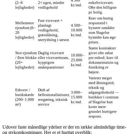
4.500
(2–6
2× ugen, mindre
enkeltvicevært.
kr./md.
lejligheder)
vedligehold
Ofte den billigste
pr. bolig.
Krav om hurtig
Fast vicevært +
Mellemstor
responstid i
planlagt
4.500–
ejendom (6–
bynære områder
vedligehold,
10.000
20
som Slagelse
græsslåning,
kr./md.
lejligheder)
bymidte kan øge
snerydning i sæson
prisen.
Større kontrakter
Stor ejendom
Daglig vicevært
giver ofte rabat
10.000–
/ flere blokke
eller viceværtteam,
per enhed; krav til
25.000
(20+
hyppigere
dokumentation og
kr./md.
lejligheder)
småreparationer
forsikring er
højere.
Varierer meget
med åbningstid,
teknik og
Erhverv /
Drift af
3.000–
adgangsforhold —
butikskæde
fællesinstallationer,
15.000
butikker i centrum
(200–1.000
rengøring, teknisk
kr./md.
af Slagelse kan
m²)
service
koste mere
grundet hurtigere
respons.
Udover faste månedlige ydelser er der en række almindelige time-
og stykomkostninger. Her er et hurtigt overblik: