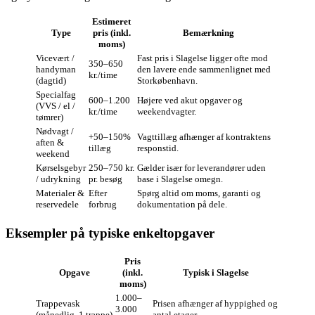
Estimeret
Type
pris (inkl.
Bemærkning
moms)
Vicevært /
Fast pris i Slagelse ligger ofte mod
350–650
handyman
den lavere ende sammenlignet med
kr./time
(dagtid)
Storkøbenhavn.
Specialfag
600–1.200
Højere ved akut opgaver og
(VVS / el /
kr./time
weekendvagter.
tømrer)
Nødvagt /
+50–150%
Vagttillæg afhænger af kontraktens
aften &
tillæg
responstid.
weekend
Kørselsgebyr
250–750 kr.
Gælder især for leverandører uden
/ udrykning
pr. besøg
base i Slagelse omegn.
Materialer &
Efter
Spørg altid om moms, garanti og
reservedele
forbrug
dokumentation på dele.
Eksempler på typiske enkeltopgaver
Pris
Opgave
(inkl.
Typisk i Slagelse
moms)
1.000–
Trappevask
Prisen afhænger af hyppighed og
3.000
(månedlig, 1 trappe)
antal etager.