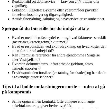
Reaktionstid og døgnservice — krav om 24/7 trigger ofte
vagttillæg.
Lokation i Slagelse: Bykerne eller yderområder påvirker
kørselsomkostninger og tilgængelighed.
Årstid: Snerydning, saltning og haveservice er sæsonbetonet.
Spørgsmål du bør stille før du indgår aftale
Hvad er med i den faste ydelse — og hvad faktureres særskilt
(materialer, kørselsgebyr, akuttimer)?
Hvad er responstiden ved akut udrykning, og hvad koster det
uden for normal arbejdstid?
Kan I fremvise referencer fra andre ejendomme i Slagelse
eller Vestsjælland?
Hvordan dokumenteres udført arbejde (jobkort, fotos,
månedsrapporter)?
Er virksomheden forsikret (erstatning for skader) og har de de
nødvendige autorisationer?
Tips til at holde omkostningerne nede — uden at gå
på kompromis
Samle opgaver i én kontrakt: Ofte billigere end mange
enkeltfakturaer og giver bedre overblik.