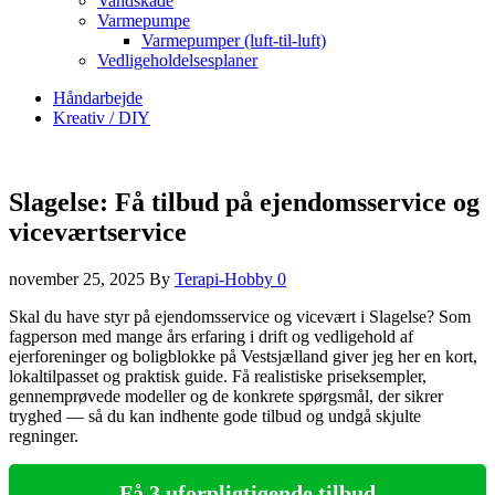
Vandskade
Varmepumpe
Varmepumper (luft-til-luft)
Vedligeholdelsesplaner
Håndarbejde
Kreativ / DIY
Slagelse: Få tilbud på ejendomsservice og
viceværtservice
november 25, 2025
By
Terapi-Hobby
0
Skal du have styr på ejendomsservice og vicevært i Slagelse? Som
fagperson med mange års erfaring i drift og vedligehold af
ejerforeninger og boligblokke på Vestsjælland giver jeg her en kort,
lokaltilpasset og praktisk guide. Få realistiske priseksempler,
gennemprøvede modeller og de konkrete spørgsmål, der sikrer
tryghed — så du kan indhente gode tilbud og undgå skjulte
regninger.
Få 3 uforpligtigende tilbud