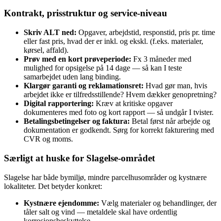
Kontrakt, prisstruktur og service‑niveau
Skriv ALT ned:
Opgaver, arbejdstid, responstid, pris pr. time
eller fast pris, hvad der er inkl. og ekskl. (f.eks. materialer,
kørsel, affald).
Prøv med en kort prøveperiode:
Fx 3 måneder med
mulighed for opsigelse på 14 dage — så kan I teste
samarbejdet uden lang binding.
Klargør garanti og reklamationsret:
Hvad gør man, hvis
arbejdet ikke er tilfredsstillende? Hvem dækker genopretning?
Digital rapportering:
Kræv at kritiske opgaver
dokumenteres med foto og kort rapport — så undgår I tvister.
Betalingsbetingelser og faktura:
Betal først når arbejde og
dokumentation er godkendt. Sørg for korrekt fakturering med
CVR og moms.
Særligt at huske for Slagelse‑området
Slagelse har både bymiljø, mindre parcelhusområder og kystnære
lokaliteter. Det betyder konkret:
Kystnære ejendomme:
Vælg materialer og behandlinger, der
tåler salt og vind — metaldele skal have ordentlig
korrosionsbeskyttelse.