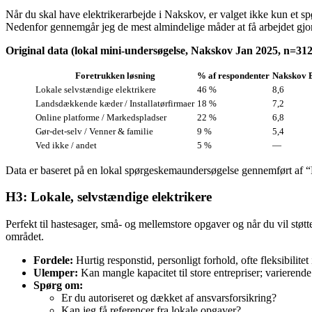
Når du skal have elektrikerarbejde i Nakskov, er valget ikke kun et s
Nedenfor gennemgår jeg de mest almindelige måder at få arbejdet gjor
Original data (lokal mini‑undersøgelse, Nakskov Jan 2025, n=312
Foretrukken løsning
% af respondenter
Nakskov E
Lokale selvstændige elektrikere
46 %
8,6
Landsdækkende kæder / Installatørfirmaer
18 %
7,2
Online platforme / Markedspladser
22 %
6,8
Gør‑det‑selv / Venner & familie
9 %
5,4
Ved ikke / andet
5 %
—
Data er baseret på en lokal spørgeskemaundersøgelse gennemført af “
H3: Lokale, selvstændige elektrikere
Perfekt til hastesager, små‑ og mellemstore opgaver og når du vil stø
området.
Fordele:
Hurtig responstid, personligt forhold, ofte fleksibilitet
Ulemper:
Kan mangle kapacitet til store entrepriser; varierend
Spørg om:
Er du autoriseret og dækket af ansvarsforsikring?
Kan jeg få referencer fra lokale opgaver?