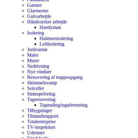
Gartner
Glarmestre
Gulvarbejde
Håndværker arbejde
Handyman
Isolering
Hulmursisolering
Loftisolering
Jordvarme
Maler
Murer
Nedrivning
Nye vinduer
Renovering af trappeopgang
Skimmelsvamp
Solceller
Strømpeforing
Tagrenovering
Tagmaling/tagafrensning
Tilbygninger
Tilstandsrapport
Totalentreprise
TV-inspektion
Udestuer