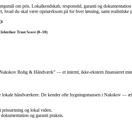
pørgsmål om pris. Lokalkendskab, responstid, garanti og dokumentation 
t, hvad du skal være opmærksom på for hver løsning, samt realistiske pr
):
lektriker Trust Score (0–10)
Nakskov Bolig & Håndværk” — et internt, ikke‑ekstern finansieret mini
tte lokale håndværkere. De kender ofte bygningsmassen i Nakskov — ældre
 i prissætning og lokal viden.
e dokumentation og garanti praksis.