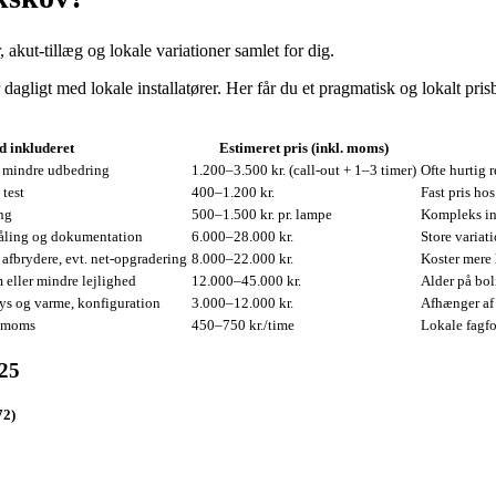
, akut‑tillæg og lokale variationer samlet for dig.
dagligt med lokale installatører. Her får du et pragmatisk og lokalt pris
 inkluderet
Estimeret pris (inkl. moms)
, mindre udbedring
1.200–3.500 kr. (call‑out + 1–3 timer)
Ofte hurtig 
 test
400–1.200 kr.
Fast pris ho
ng
500–1.500 kr. pr. lampe
Kompleks ins
 måling og dokumentation
6.000–28.000 kr.
Store variat
 afbrydere, evt. net‑opgradering
8.000–22.000 kr.
Koster mere 
 eller mindre lejlighed
12.000–45.000 kr.
Alder på bol
 lys og varme, konfiguration
3.000–12.000 kr.
Afhænger af 
. moms
450–750 kr./time
Lokale fagfo
025
72)