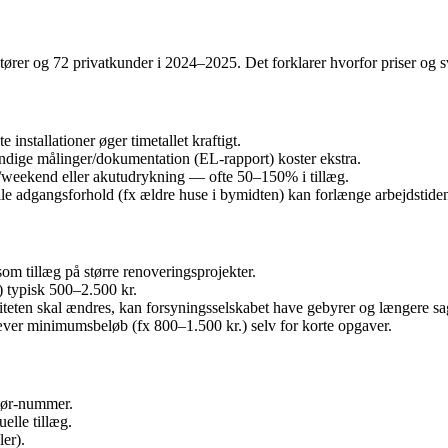
rer og 72 privatkunder i 2024–2025. Det forklarer hvorfor priser og sva
te installationer øger timetallet kraftigt.
ndige målinger/dokumentation (EL‑rapport) koster ekstra.
at/weekend eller akutudrykning — ofte 50–150% i tillæg.
 adgangsforhold (fx ældre huse i bymidten) kan forlænge arbejdstide
m tillæg på større renoveringsprojekter.
 typisk 500–2.500 kr.
teten skal ændres, kan forsyningsselskabet have gebyrer og længere s
ver minimumsbeløb (fx 800–1.500 kr.) selv for korte opgaver.
tør‑nummer.
uelle tillæg.
er).