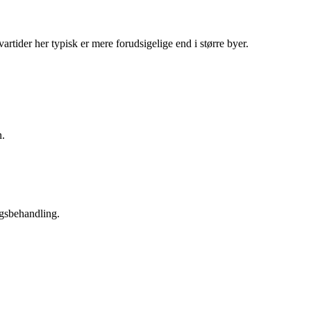
rtider her typisk er mere forudsigelige end i større byer.
n.
agsbehandling.