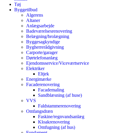
Tøj
Byggetilbud
Algerens
Altaner
Anlægsarbejde
Badeværelsesrenovering
Belægning/brolægning
Byggesagkyndige
Bygherrerådgivning
Carporte/garager
Dørtelefonanlæg
Ejendomsservice/Viceværtservice
Elektriker
Eltjek
Energimærke
Facaderenovering
Facademaling
Sandblæsning (af huse)
VVS
Faldstammerenovering
Omfangsdræn
Faskine/regnvandsanlæg
Kloakrenovering
Omfugning (af hus)
Fundament