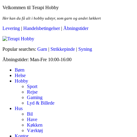
Skip
Velkommen til Terapi Hobby
to
the
Her kan du få alt i hobby udstyr, som garn og andet lækkert
content
Levering
|
Handelsbetingelser
|
Åbningstider
Terapi Hobby
Popular searches:
Garn
|
Strikkepinde
|
Syning
Åbningstider: Man-Fre 10:00-16:00
Børn
Helse
Hobby
Sport
Rejse
Gaming
Lyd & Billede
Hus
Bil
Have
Køkken
Værktøj
Kontor