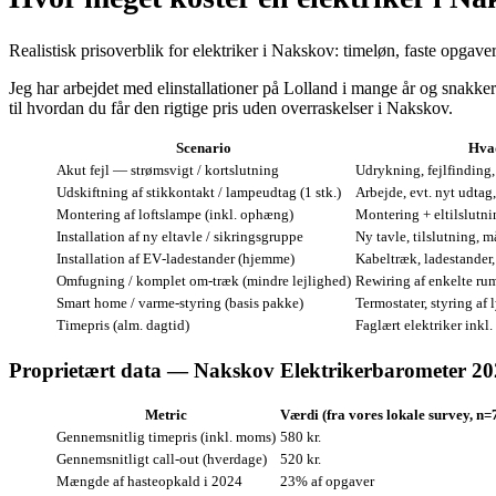
Realistisk prisoverblik for elektriker i Nakskov: timeløn, faste opgaver
Jeg har arbejdet med elinstallationer på Lolland i mange år og snakker 
til hvordan du får den rigtige pris uden overraskelser i Nakskov.
Scenario
Hvad
Akut fejl — strømsvigt / kortslutning
Udrykning, fejlfinding
Udskiftning af stikkontakt / lampeudtag (1 stk.)
Arbejde, evt. nyt udtag,
Montering af loftslampe (inkl. ophæng)
Montering + eltilslutni
Installation af ny eltavle / sikringsgruppe
Ny tavle, tilslutning,
Installation af EV‑ladestander (hjemme)
Kabeltræk, ladestander,
Omfugning / komplet om‑træk (mindre lejlighed)
Rewiring af enkelte rum
Smart home / varme‑styring (basis pakke)
Termostater, styring af
Timepris (alm. dagtid)
Faglært elektriker inkl
Proprietært data — Nakskov Elektrikerbarometer 2
Metric
Værdi (fra vores lokale survey, n=
Gennemsnitlig timepris (inkl. moms)
580 kr.
Gennemsnitligt call‑out (hverdage)
520 kr.
Mængde af hasteopkald i 2024
23% af opgaver