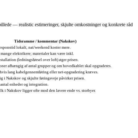
billede — realistic estimeringer, skjulte omkostninger og konkrete råd
Tidsramme / kommentar (Nakskov)
responstid lokalt; nat/weekend koster mere.
s mange elektrikere; materialer kan være inkl.
tallation (ledningsførsel over loft) øger prisen.
ioner afhængig af antal grupper og om hovedkablet skal opgraderes.
hvis lang kabelgennemføring eller net‑opgradering kræves.
ig i Nakskov og skjulte føringsveje påvirker prisen.
antal enheder og integration.
lk i Nakskov ligger ofte mod den lavere ende vs. storbyer.