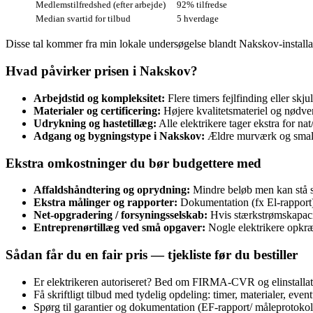
Medlemstilfredshed (efter arbejde)
92% tilfredse
Median svartid for tilbud
5 hverdage
Disse tal kommer fra min lokale undersøgelse blandt Nakskov‑installatø
Hvad påvirker prisen i Nakskov?
Arbejdstid og kompleksitet:
Flere timers fejlfinding eller skjul
Materialer og certificering:
Højere kvalitetsmateriel og nødve
Udrykning og hastetillæg:
Alle elektrikere tager ekstra for n
Adgang og bygningstype i Nakskov:
Ældre murværk og smalle
Ekstra omkostninger du bør budgettere med
Affaldshåndtering og oprydning:
Mindre beløb men kan stå so
Ekstra målinger og rapporter:
Dokumentation (fx El‑rapport)
Net‑opgradering / forsyningsselskab:
Hvis stærkstrømskapaci
Entreprenørtillæg ved små opgaver:
Nogle elektrikere opkræ
Sådan får du en fair pris — tjekliste før du bestiller
Er elektrikeren autoriseret? Bed om FIRMA‑CVR og elinstalla
Få skriftligt tilbud med tydelig opdeling: timer, materialer, event
Spørg til garantier og dokumentation (EF‑rapport/ måleprotokoll