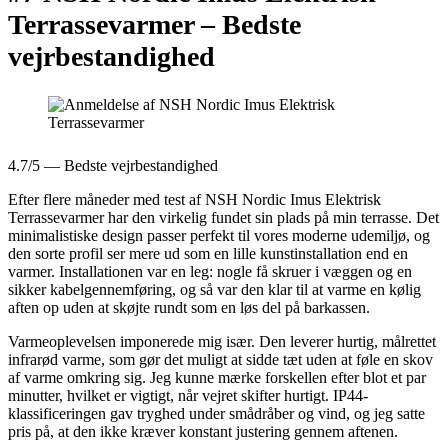
Terrassevarmer –
Bedste
vejrbestandighed
4.7/5 — Bedste vejrbestandighed
Efter flere måneder med test af NSH Nordic Imus Elektrisk
Terrassevarmer har den virkelig fundet sin plads på min terrasse. Det
minimalistiske design passer perfekt til vores moderne udemiljø, og
den sorte profil ser mere ud som en lille kunstinstallation end en
varmer. Installationen var en leg: nogle få skruer i væggen og en
sikker kabelgennemføring, og så var den klar til at varme en kølig
aften op uden at skøjte rundt som en løs del på barkassen.
Varmeoplevelsen imponerede mig især. Den leverer hurtig, målrettet
infrarød varme, som gør det muligt at sidde tæt uden at føle en skov
af varme omkring sig. Jeg kunne mærke forskellen efter blot et par
minutter, hvilket er vigtigt, når vejret skifter hurtigt. IP44-
klassificeringen gav tryghed under smådråber og vind, og jeg satte
pris på, at den ikke kræver konstant justering gennem aftenen.