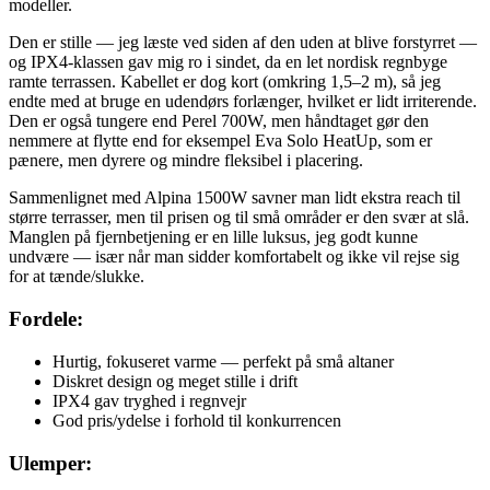
modeller.
Den er stille — jeg læste ved siden af den uden at blive forstyrret —
og IPX4-klassen gav mig ro i sindet, da en let nordisk regnbyge
ramte terrassen. Kabellet er dog kort (omkring 1,5–2 m), så jeg
endte med at bruge en udendørs forlænger, hvilket er lidt irriterende.
Den er også tungere end Perel 700W, men håndtaget gør den
nemmere at flytte end for eksempel Eva Solo HeatUp, som er
pænere, men dyrere og mindre fleksibel i placering.
Sammenlignet med Alpina 1500W savner man lidt ekstra reach til
større terrasser, men til prisen og til små områder er den svær at slå.
Manglen på fjernbetjening er en lille luksus, jeg godt kunne
undvære — især når man sidder komfortabelt og ikke vil rejse sig
for at tænde/slukke.
Fordele:
Hurtig, fokuseret varme — perfekt på små altaner
Diskret design og meget stille i drift
IPX4 gav tryghed i regnvejr
God pris/ydelse i forhold til konkurrencen
Ulemper: