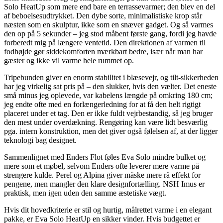
Solo HeatUp som mere end bare en terrassevarmer; den blev en del
af beboelsesudtrykket. Den dybe sorte, minimalistiske krop står
næsten som en skulptur, ikke som en snæver gadget. Og så varmes
den op på 5 sekunder – jeg stod måbent første gang, fordi jeg havde
forberedt mig på længere ventetid. Den direktionen af varmen til
fodhøjde gør siddekomforten mærkbart bedre, især når man har
gæster og ikke vil varme hele rummet op.
Tripebunden giver en enorm stabilitet i blæsevejr, og tilt-sikkerheden
har jeg virkelig sat pris på – den slukker, hvis den vælter. Det eneste
små minus jeg oplevede, var kabelens længde på omkring 180 cm;
jeg endte ofte med en forlængerledning for at få den helt rigtigt
placeret under et tag. Den er ikke fuldt vejrbestandig, så jeg bruger
den mest under overdækning. Rengøring kan være lidt besværlig
pga. intern konstruktion, men det giver også følelsen af, at der ligger
teknologi bag designet.
Sammenlignet med Enders Flot føles Eva Solo mindre bulket og
mere som et møbel, selvom Enders ofte leverer mere varme på
strengere kulde. Perel og Alpina giver måske mere rå effekt for
pengene, men mangler den klare designfortælling. NSH Imus er
praktisk, men igen uden den samme æstetiske vægt.
Hvis dit hovedkriterie er stil og hurtig, målrettet varme i en elegant
pakke, er Eva Solo HeatUp en sikker vinder. Hvis budgettet er