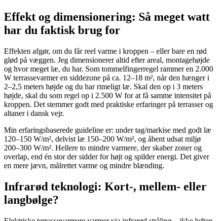
Effekt og dimensionering: Så meget watt
har du faktisk brug for
Effekten afgør, om du får reel varme i kroppen – eller bare en rød
glød på væggen. Jeg dimensionerer altid efter areal, montagehøjde
og hvor meget læ, du har. Som tommelfingerregel rammer en 2.000
W terrassevarmer en siddezone på ca. 12–18 m², når den hænger i
2–2,5 meters højde og du har rimeligt læ. Skal den op i 3 meters
højde, skal du som regel op i 2.500 W for at få samme intensitet på
kroppen. Det stemmer godt med praktiske erfaringer på terrasser og
altaner i dansk vejr.
Min erfaringsbaserede guideline er: under tag/markise med godt læ
120–150 W/m², delvist læ 150–200 W/m², og åbent udsat miljø
200–300 W/m². Hellere to mindre varmere, der skaber zoner og
overlap, end én stor der sidder for højt og spilder energi. Det giver
en mere jævn, målrettet varme og mindre blænding.
Infrarød teknologi: Kort-, mellem- eller
langbølge?
Elektriske terrassevarmere varmer via infrarød stråling – ikke luften.