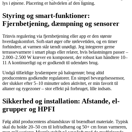
lys i øjnene. Placering er halvdelen af den ligning.
Styring og smart-funktioner:
Fjernbetjening, dæmpning og sensorer
Trinvis regulering via fjernbetjening eller app er den største
hverdagskomfort. Soft-start øger ofte rørlevetiden, og en timer
forhindrer, at varmen står tændt unødigt. Jeg integrerer gerne
terrassevarmere i smart plugs eller relæer, hvis belastningen passer –
2.000–2.500 W kræver en komponent, der robust kan håndtere 10–
11 A kontinuerligt og er godkendt til udendørs brug.
Undgå tilfældige lysdæmpere på halogenrør; brug altid
producentens godkendte regulatorer. En simpel bevægelsessensor,
der slukker efter 5–10 minutter uden aktivitet, er min favorit til
altaner og rygezoner – stor effekt på forbruget, lille indsats.
Sikkerhed og installation: Afstande, el-
grupper og HPFI
Følg altid producentens afstandskrav til brændbart materiale. Typisk
skal du holde 20–50 cm til loft/udhæng og 50+ cm foran varmeren,