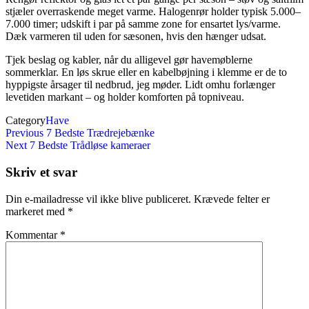
stjæler overraskende meget varme. Halogenrør holder typisk 5.000–
7.000 timer; udskift i par på samme zone for ensartet lys/varme.
Dæk varmeren til uden for sæsonen, hvis den hænger udsat.
Tjek beslag og kabler, når du alligevel gør havemøblerne
sommerklar. En løs skrue eller en kabelbøjning i klemme er de to
hyppigste årsager til nedbrud, jeg møder. Lidt omhu forlænger
levetiden markant – og holder komforten på topniveau.
Category
Have
Indlægsnavigation
Previous
Previous
7 Bedste Trædrejebænke
Post
Next
Next
7 Bedste Trådløse kameraer
Post
Skriv et svar
Din e-mailadresse vil ikke blive publiceret.
Krævede felter er
markeret med
*
Kommentar
*