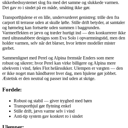
sikkerhedssystemet slog fra med det samme og slukkede varmen.
Det gav ro i sindet på en måde, småting ikke gør.
Transporthjulene er en lille, undervurderet genistreg: trille den fra
carport til terrasse uden at skulle løfte. Stille drift betyder, at samtaler
og børneleg kan fortsætte uden summen i baggrunden.
Varmeeffekten er jævn og træder hurtigt ind — den konkurrerer ikke
med ultrasnabbere designs som Eva Solo i opvarmningstid, men den
holder varmen, selv når det blæser, hvor lettere modeller mister
grebet.
Sammenlignet med Perel og Alpina fremstår Enders som mere
robust og sikrere; hvor Perel kan virke billigere og Alpina mere
ubekvem i vind, føles Flot helårssikker. Ulempen er vægten — den
er ikke noget man håndbærer hver dag, men hjulene gør jobbet.
Æstetisk er den neutral og passer ind uden at skrige.
Fordele:
Robust og stabil — giver tryghed med børn
Transporthjul gør flytning enkel
Stille drift, jævn varme selv i vind
Anti-tip system gav konkret ro i sindet
Ulemper: