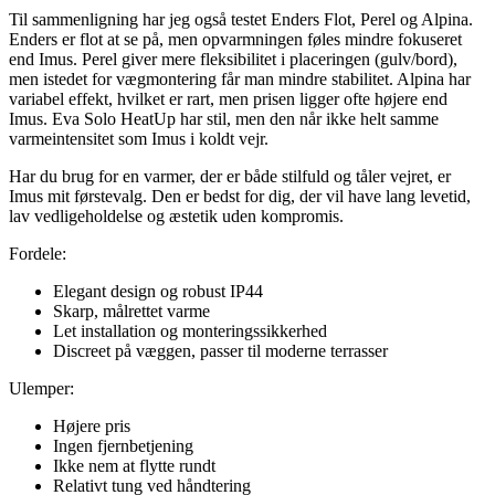
Til sammenligning har jeg også testet Enders Flot, Perel og Alpina.
Enders er flot at se på, men opvarmningen føles mindre fokuseret
end Imus. Perel giver mere fleksibilitet i placeringen (gulv/bord),
men istedet for vægmontering får man mindre stabilitet. Alpina har
variabel effekt, hvilket er rart, men prisen ligger ofte højere end
Imus. Eva Solo HeatUp har stil, men den når ikke helt samme
varmeintensitet som Imus i koldt vejr.
Har du brug for en varmer, der er både stilfuld og tåler vejret, er
Imus mit førstevalg. Den er bedst for dig, der vil have lang levetid,
lav vedligeholdelse og æstetik uden kompromis.
Fordele:
Elegant design og robust IP44
Skarp, målrettet varme
Let installation og monteringssikkerhed
Discreet på væggen, passer til moderne terrasser
Ulemper:
Højere pris
Ingen fjernbetjening
Ikke nem at flytte rundt
Relativt tung ved håndtering