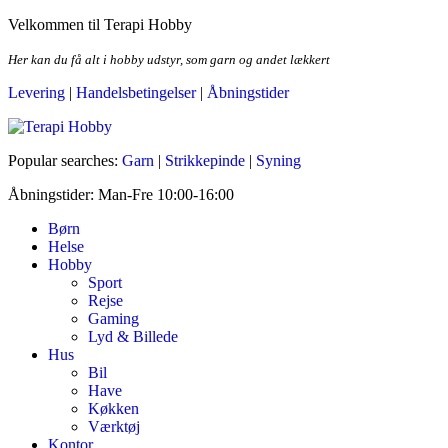
Skip
Velkommen til Terapi Hobby
to
the
Her kan du få alt i hobby udstyr, som garn og andet lækkert
content
Levering
|
Handelsbetingelser
|
Åbningstider
Terapi Hobby
Popular searches:
Garn
|
Strikkepinde
|
Syning
Åbningstider: Man-Fre 10:00-16:00
Børn
Helse
Hobby
Sport
Rejse
Gaming
Lyd & Billede
Hus
Bil
Have
Køkken
Værktøj
Kontor