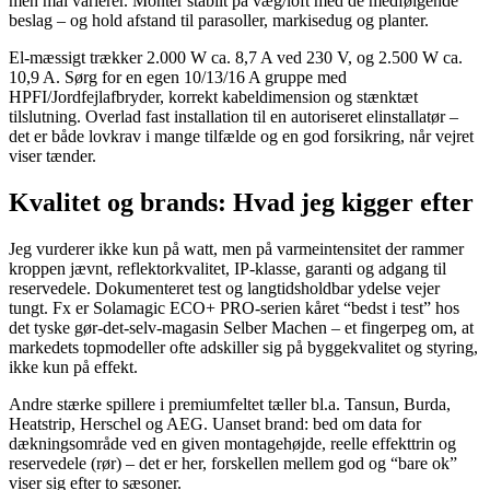
men mål varierer. Montér stabilt på væg/loft med de medfølgende
beslag – og hold afstand til parasoller, markisedug og planter.
El-mæssigt trækker 2.000 W ca. 8,7 A ved 230 V, og 2.500 W ca.
10,9 A. Sørg for en egen 10/13/16 A gruppe med
HPFI/Jordfejlafbryder, korrekt kabeldimension og stænktæt
tilslutning. Overlad fast installation til en autoriseret elinstallatør –
det er både lovkrav i mange tilfælde og en god forsikring, når vejret
viser tænder.
Kvalitet og brands: Hvad jeg kigger efter
Jeg vurderer ikke kun på watt, men på varmeintensitet der rammer
kroppen jævnt, reflektorkvalitet, IP-klasse, garanti og adgang til
reservedele. Dokumenteret test og langtidsholdbar ydelse vejer
tungt. Fx er Solamagic ECO+ PRO-serien kåret “bedst i test” hos
det tyske gør-det-selv-magasin Selber Machen – et fingerpeg om, at
markedets topmodeller ofte adskiller sig på byggekvalitet og styring,
ikke kun på effekt.
Andre stærke spillere i premiumfeltet tæller bl.a. Tansun, Burda,
Heatstrip, Herschel og AEG. Uanset brand: bed om data for
dækningsområde ved en given montagehøjde, reelle effekttrin og
reservedele (rør) – det er her, forskellen mellem god og “bare ok”
viser sig efter to sæsoner.