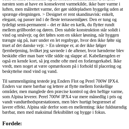
næsten som at have en konsekvent varmekilde, ikke bare varme i
luften, men målrettet varme, der gør siddepladsen hyggelig uden at
sprænge elregningen. > Designet er rent skandinavisk: enkelt,
elegant, og passer ind i de fleste terrassemiljøer. Den er tung og
tydeligt semi-permanent – det er ikke en kælk, du flytter rundt
mellem grillbordet og døren. Den stabile konstruktion står solidt i
vind og småvejr, og det føltes som en sikker løsning, når hyggen
trængte sig på, især under en let regnbyge, hvor den ikke følte sig
truet af det danske vejr. > En ulempe er, at der ikke følger
fjernbetjening, hvilket jeg savnede i de aftener, hvor hænderne blev
beskidte eller man bare ville sidde og slappe af. Kabellængden er
også en kende kort, så jeg endte ofte med en forlængerkabel. Ikke
vredt, men noget at være opmærksom på i forhold til placering og
beskyttelse mod vind og vand.
Til sammenligning testede jeg Enders Flot og Perel 700W IPX4.
Enders var mere bærbar og lettere at flytte mellem forskellige
områder, men manglede den præcise kontrol og den heftige varme,
som Alpina leverer. Perel 700W IPX4 var mere månedlig i pris og
vandt vandtæthedspræstationen, men blev hurtigt begrænset af
lavere effekt. Alpina står derfor som en mellemting: ikke fuldstændig
bærbar, men med maksimal fleksibilitet og hygge i fokus.
Fordele: