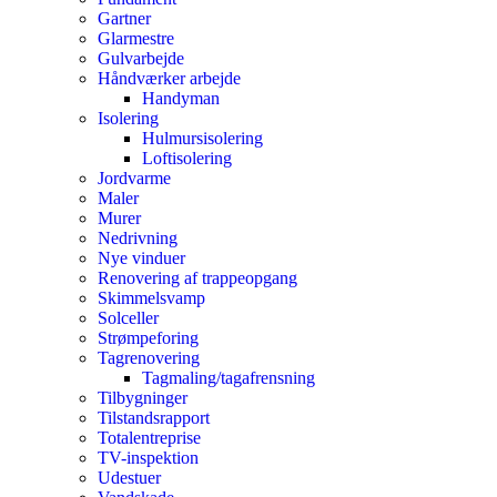
Gartner
Glarmestre
Gulvarbejde
Håndværker arbejde
Handyman
Isolering
Hulmursisolering
Loftisolering
Jordvarme
Maler
Murer
Nedrivning
Nye vinduer
Renovering af trappeopgang
Skimmelsvamp
Solceller
Strømpeforing
Tagrenovering
Tagmaling/tagafrensning
Tilbygninger
Tilstandsrapport
Totalentreprise
TV-inspektion
Udestuer