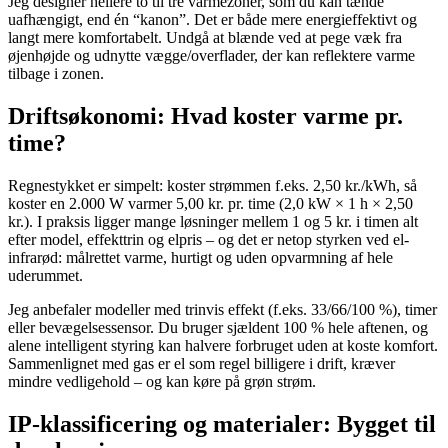
Jeg designer hellere to til tre varmezoner, som du kan tænde
uafhængigt, end én “kanon”. Det er både mere energieffektivt og
langt mere komfortabelt. Undgå at blænde ved at pege væk fra
øjenhøjde og udnytte vægge/overflader, der kan reflektere varme
tilbage i zonen.
Driftsøkonomi: Hvad koster varme pr.
time?
Regnestykket er simpelt: koster strømmen f.eks. 2,50 kr./kWh, så
koster en 2.000 W varmer 5,00 kr. pr. time (2,0 kW × 1 h × 2,50
kr.). I praksis ligger mange løsninger mellem 1 og 5 kr. i timen alt
efter model, effekttrin og elpris – og det er netop styrken ved el-
infrarød: målrettet varme, hurtigt og uden opvarmning af hele
uderummet.
Jeg anbefaler modeller med trinvis effekt (f.eks. 33/66/100 %), timer
eller bevægelsessensor. Du bruger sjældent 100 % hele aftenen, og
alene intelligent styring kan halvere forbruget uden at koste komfort.
Sammenlignet med gas er el som regel billigere i drift, kræver
mindre vedligehold – og kan køre på grøn strøm.
IP-klassificering og materialer: Bygget til