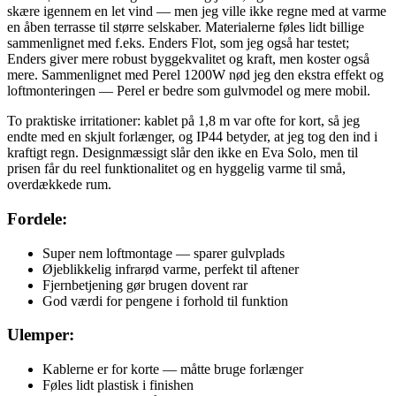
skære igennem en let vind — men jeg ville ikke regne med at varme
en åben terrasse til større selskaber. Materialerne føles lidt billige
sammenlignet med f.eks. Enders Flot, som jeg også har testet;
Enders giver mere robust byggekvalitet og kraft, men koster også
mere. Sammenlignet med Perel 1200W nød jeg den ekstra effekt og
loftmonteringen — Perel er bedre som gulvmodel og mere mobil.
To praktiske irritationer: kablet på 1,8 m var ofte for kort, så jeg
endte med en skjult forlænger, og IP44 betyder, at jeg tog den ind i
kraftigt regn. Designmæssigt slår den ikke en Eva Solo, men til
prisen får du reel funktionalitet og en hyggelig varme til små,
overdækkede rum.
Fordele:
Super nem loftmontage — sparer gulvplads
Øjeblikkelig infrarød varme, perfekt til aftener
Fjernbetjening gør brugen dovent rar
God værdi for pengene i forhold til funktion
Ulemper:
Kablerne er for korte — måtte bruge forlænger
Føles lidt plastisk i finishen