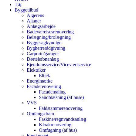
Tøj
Byggetilbud
Algerens
Altaner
Anlægsarbejde
Badeværelsesrenovering
Belægning/brolægning
Byggesagkyndige
Bygherrerådgivning
Carporte/garager
Dørtelefonanlæg
Ejendomsservice/Viceværtservice
Elektriker
Eltjek
Energimærke
Facaderenovering
Facademaling
Sandblæsning (af huse)
VVS
Faldstammerenovering
Omfangsdræn
Faskine/regnvandsanlæg
Kloakrenovering
Omfugning (af hus)
Fundament