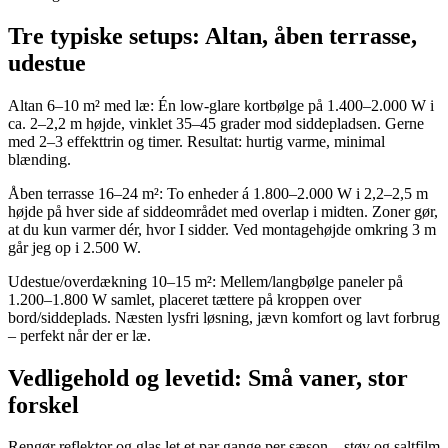
Tre typiske setups: Altan, åben terrasse,
udestue
Altan 6–10 m² med læ: Én low-glare kortbølge på 1.400–2.000 W i
ca. 2–2,2 m højde, vinklet 35–45 grader mod siddepladsen. Gerne
med 2–3 effekttrin og timer. Resultat: hurtig varme, minimal
blænding.
Åben terrasse 16–24 m²: To enheder á 1.800–2.000 W i 2,2–2,5 m
højde på hver side af siddeområdet med overlap i midten. Zoner gør,
at du kun varmer dér, hvor I sidder. Ved montagehøjde omkring 3 m
går jeg op i 2.500 W.
Udestue/overdækning 10–15 m²: Mellem/langbølge paneler på
1.200–1.800 W samlet, placeret tættere på kroppen over
bord/siddeplads. Næsten lysfri løsning, jævn komfort og lavt forbrug
– perfekt når der er læ.
Vedligehold og levetid: Små vaner, stor
forskel
Rengør reflektor og glas let et par gange per sæson – støv og saltfilm