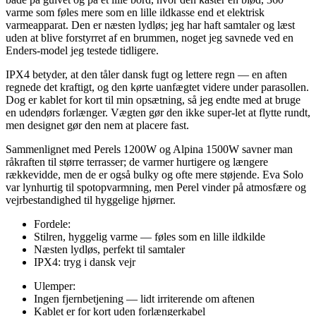
varme som føles mere som en lille ildkasse end et elektrisk
varmeapparat. Den er næsten lydløs; jeg har haft samtaler og læst
uden at blive forstyrret af en brummen, noget jeg savnede ved en
Enders-model jeg testede tidligere.
IPX4 betyder, at den tåler dansk fugt og lettere regn — en aften
regnede det kraftigt, og den kørte uanfægtet videre under parasollen.
Dog er kablet for kort til min opsætning, så jeg endte med at bruge
en udendørs forlænger. Vægten gør den ikke super-let at flytte rundt,
men designet gør den nem at placere fast.
Sammenlignet med Perels 1200W og Alpina 1500W savner man
råkraften til større terrasser; de varmer hurtigere og længere
rækkevidde, men de er også bulky og ofte mere støjende. Eva Solo
var lynhurtig til spotopvarmning, men Perel vinder på atmosfære og
vejrbestandighed til hyggelige hjørner.
Fordele:
Stilren, hyggelig varme — føles som en lille ildkilde
Næsten lydløs, perfekt til samtaler
IPX4: tryg i dansk vejr
Ulemper:
Ingen fjernbetjening — lidt irriterende om aftenen
Kablet er for kort uden forlængerkabel