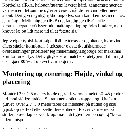
Kortbølge (IR-A, halogen/quartz) leverer hård, gennemtrængende
varme med det samme og er suveræn, når der er vind eller mere
åbent. Den giver synligt rød/orange lys, som kan dæmpes med “low
glare”-rør. Mellembølge (IR-B) og langbølge (IR-C, ofte
keramiske/paneler) lyser minimalt/ingenting og føles blødere, men
kræver læ og lidt mere tid til at “sætte sig”.
Jeg vælger typisk kortbølge til åbne terrasser og altaner, hvor vind
ellers stjæler komforten. I udestuer og stærkt afskærmede
overdækninger prioriterer jeg mellemlang/langbølge for maksimal
komfort uden lys. Det vigtigste er at matche stråletypen til dit miljø –
der ligger 80 % af oplevet varme gemt.
Montering og zonering: Højde, vinkel og
placering
Montér i 2,0–2,5 meters højde og vink varmepanelet 30–45 grader
ind mod siddeområdet. Så rammer strålen kroppen og ikke bare
gulvet. Over 2,7–3,0 meter taber du intensitet på huden og skal
typisk op i effekt eller sætte flere enheder. Placer varmerne, så
strålerne overlapper ved krop/knæ – det giver en behagelig “kokon”
uden hotspots.