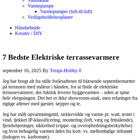
Vandskade
Varmepumpe
Varmepumper (luft-til-luft)
Vedligeholdelsesplaner
Håndarbejde
Kreativ / DIY
7 Bedste Elektriske terrassevarmere
september 16, 2025
By
Terapi-Hobby
0
Jeg har brugt alt fra stille forårsaftener til blæsende septembernætter
på terrassen med måleur i hånden, for at finde de elektriske
terrassevarmere, der faktisk leverer hyggevarmen – uden at spise
hele elregningen. Det her er ikke showroom-snak, men erfaringer fra
rigtige aftener med gæster, tæpper og te.
Jeg har målt opvarmningstid, rækkevidde og varme pr. watt, testet i
vind, tjekket IP-klassificering, montering (loft, væg og fritstående),
fjernbetjeninger, sikkerhed (vippe- og overophedningsbeskyttelse)
og hvor behagelig varmen føles fra kort- vs. mellembølge infrarød
(halogen vs. karbonrør).