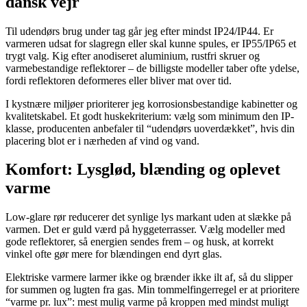
dansk vejr
Til udendørs brug under tag går jeg efter mindst IP24/IP44. Er
varmeren udsat for slagregn eller skal kunne spules, er IP55/IP65 et
trygt valg. Kig efter anodiseret aluminium, rustfri skruer og
varmebestandige reflektorer – de billigste modeller taber ofte ydelse,
fordi reflektoren deformeres eller bliver mat over tid.
I kystnære miljøer prioriterer jeg korrosionsbestandige kabinetter og
kvalitetskabel. Et godt huskekriterium: vælg som minimum den IP-
klasse, producenten anbefaler til “udendørs uoverdækket”, hvis din
placering blot er i nærheden af vind og vand.
Komfort: Lysglød, blænding og oplevet
varme
Low-glare rør reducerer det synlige lys markant uden at slække på
varmen. Det er guld værd på hyggeterrasser. Vælg modeller med
gode reflektorer, så energien sendes frem – og husk, at korrekt
vinkel ofte gør mere for blændingen end dyrt glas.
Elektriske varmere larmer ikke og brænder ikke ilt af, så du slipper
for summen og lugten fra gas. Min tommelfingerregel er at prioritere
“varme pr. lux”: mest mulig varme på kroppen med mindst muligt