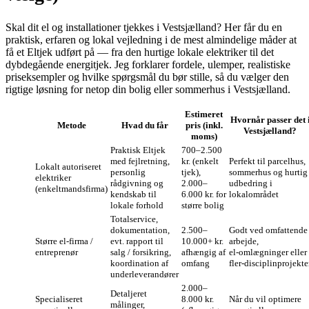
Skal dit el og installationer tjekkes i Vestsjælland? Her får du en
praktisk, erfaren og lokal vejledning i de mest almindelige måder at
få et Eltjek udført på — fra den hurtige lokale elektriker til det
dybdegående energitjek. Jeg forklarer fordele, ulemper, realistiske
priseksempler og hvilke spørgsmål du bør stille, så du vælger den
rigtige løsning for netop din bolig eller sommerhus i Vestsjælland.
Estimeret
Hvornår passer det 
Metode
Hvad du får
pris (inkl.
Vestsjælland?
moms)
Praktisk Eltjek
700–2.500
med fejlretning,
kr. (enkelt
Perfekt til parcelhus,
Lokalt autoriseret
personlig
tjek),
sommerhus og hurtig
elektriker
rådgivning og
2.000–
udbedring i
(enkeltmandsfirma)
kendskab til
6.000 kr. for
lokalområdet
lokale forhold
større bolig
Totalservice,
dokumentation,
2.500–
Godt ved omfattende
Større el‑firma /
evt. rapport til
10.000+ kr.
arbejde,
entreprenør
salg / forsikring,
afhængig af
el‑omlægninger eller
koordination af
omfang
fler‑disciplinprojekte
underleverandører
2.000–
Detaljeret
Specialiseret
8.000 kr.
Når du vil optimere
målinger,