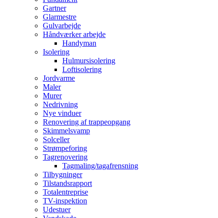
Gartner
Glarmestre
Gulvarbejde
Håndværker arbejde
Handyman
Isolering
Hulmursisolering
Loftisolering
Jordvarme
Maler
Murer
Nedrivning
Nye vinduer
Renovering af trappeopgang
Skimmelsvamp
Solceller
Strømpeforing
Tagrenovering
Tagmaling/tagafrensning
Tilbygninger
Tilstandsrapport
Totalentreprise
TV-inspektion
Udestuer