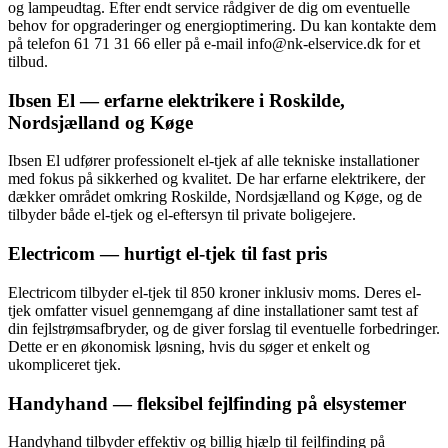
og lampeudtag. Efter endt service rådgiver de dig om eventuelle
behov for opgraderinger og energioptimering. Du kan kontakte dem
på telefon 61 71 31 66 eller på e-mail info@nk-elservice.dk for et
tilbud.
Ibsen El — erfarne elektrikere i Roskilde,
Nordsjælland og Køge
Ibsen El udfører professionelt el-tjek af alle tekniske installationer
med fokus på sikkerhed og kvalitet. De har erfarne elektrikere, der
dækker området omkring Roskilde, Nordsjælland og Køge, og de
tilbyder både el-tjek og el-eftersyn til private boligejere.
Electricom — hurtigt el-tjek til fast pris
Electricom tilbyder el-tjek til 850 kroner inklusiv moms. Deres el-
tjek omfatter visuel gennemgang af dine installationer samt test af
din fejlstrømsafbryder, og de giver forslag til eventuelle forbedringer.
Dette er en økonomisk løsning, hvis du søger et enkelt og
ukompliceret tjek.
Handyhand — fleksibel fejlfinding på elsystemer
Handyhand tilbyder effektiv og billig hjælp til fejlfinding på