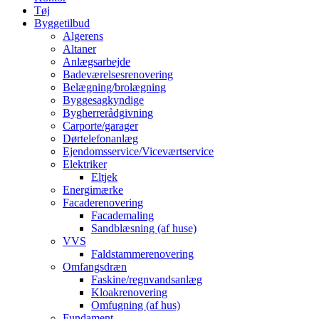
Tøj
Byggetilbud
Algerens
Altaner
Anlægsarbejde
Badeværelsesrenovering
Belægning/brolægning
Byggesagkyndige
Bygherrerådgivning
Carporte/garager
Dørtelefonanlæg
Ejendomsservice/Viceværtservice
Elektriker
Eltjek
Energimærke
Facaderenovering
Facademaling
Sandblæsning (af huse)
VVS
Faldstammerenovering
Omfangsdræn
Faskine/regnvandsanlæg
Kloakrenovering
Omfugning (af hus)
Fundament