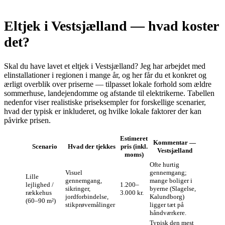
Eltjek i Vestsjælland — hvad koster
det?
Skal du have lavet et eltjek i Vestsjælland? Jeg har arbejdet med
elinstallationer i regionen i mange år, og her får du et konkret og
ærligt overblik over priserne — tilpasset lokale forhold som ældre
sommerhuse, landejendomme og afstande til elektrikerne. Tabellen
nedenfor viser realistiske priseksempler for forskellige scenarier,
hvad der typisk er inkluderet, og hvilke lokale faktorer der kan
påvirke prisen.
Estimeret
Kommentar —
Scenario
Hvad der tjekkes
pris (inkl.
Vestsjælland
moms)
Ofte hurtig
Visuel
gennemgang;
Lille
gennemgang,
mange boliger i
lejlighed /
1.200–
sikringer,
byerne (Slagelse,
rækkehus
3.000 kr.
jordforbindelse,
Kalundborg)
(60–90 m²)
stikprøvemålinger
ligger tæt på
håndværkere.
Typisk den mest