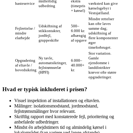
midlertidig
ekstra
hasteservice
værksted kan give
udbedring
(timepris
kørselsgebyr i
+ kørsel)
Vestsjælland.
Mindre rettelser
kan ofte laves
Udskiftning af
500–
Fejlrettelse /
samme dag;
stikkontakter,
6.000 kr.
mindre
udskiftning af
jordfejl,
afhængig
elarbejde
flere komponenter
gruppeskifte
af opgave
øger
timeforbruget.
Stor variation.
Ny tavle,
Gamle
Opgradering
6.000–
automatsikringer,
ejendomme i
af eltavle /
40.000+
fejlstrømsrelæ
landdistrikter
hovedsikring
kr.
(HPFI)
kræver ofte større
opgraderinger.
Hvad er typisk inkluderet i prisen?
Visuel inspektion af installationen og eltavlen.
Målinger: isolationsmodstand, jordmodstand,
fejlstrømsmålinger hvor relevant.
Skriftlig rapport med konstaterede fejl, prioritering og
anbefalede udbedringer.
Mindst én arbejdstimers tid og almindelig kørsel i
lokalområdet (kan variere ved lange afstande).