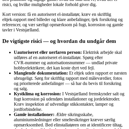
risici, og hvilke muligheder lokale forhold giver dig.
Kort version: få en autoriseret el‑installatør, kræv en skriftlig
eltjek‑rapport med billeder og klare anbefalinger, tjek forsikring og
referencer, og vær særligt opmærksom på fugt, korrosion og gamle
tavler i Vestsjælland.
De vigtigste risici — og hvordan du undgår dem
Uautoriseret eller uerfaren person:
Elektrisk arbejde skal
udføres af en autoriseret el‑installatør. Spørg efter
CVR‑nummer og autorisationsnummer — undlad private
hobbyelektrikere, det kan koste dyrt ved fejl.
Manglende dokumentation:
Et eltjek uden rapport er næsten
ubrugeligt. Sørg for skriftlig rapport med måleværdier, fotos
og prioriterede anbefalinger — så har du bevis til forsikring
og salg.
Kystklima og korrosion:
I Vestsjælland fremskynder salt og
fugt korrosion på udendørs installationer og jordelektroder.
Kræv inspektion af udvendige stikkontakter, lamper og
jordforbindelse.
Gamle installationer:
Ældre sikringsskabe,
aluminiumsledninger eller smeltesikringer kræver særlig
opmærksomhed. Bed elinstallatøren om at identificere tiltag,