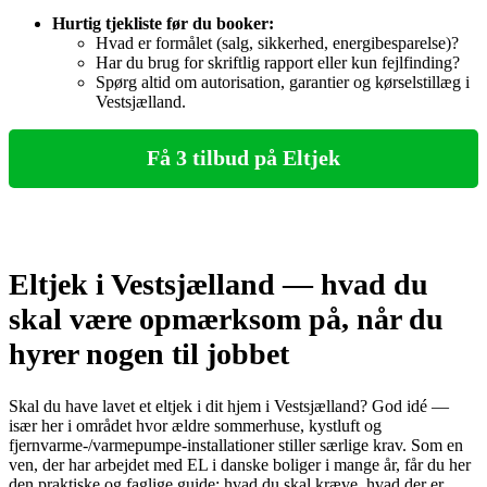
Hurtig tjekliste før du booker:
Hvad er formålet (salg, sikkerhed, energibesparelse)?
Har du brug for skriftlig rapport eller kun fejlfinding?
Spørg altid om autorisation, garantier og kørselstillæg i
Vestsjælland.
Få 3 tilbud på Eltjek
Eltjek i Vestsjælland — hvad du
skal være opmærksom på, når du
hyrer nogen til jobbet
Skal du have lavet et eltjek i dit hjem i Vestsjælland? God idé —
især her i området hvor ældre sommerhuse, kystluft og
fjernvarme-/varmepumpe‑installationer stiller særlige krav. Som en
ven, der har arbejdet med EL i danske boliger i mange år, får du her
den praktiske og faglige guide: hvad du skal kræve, hvad der er