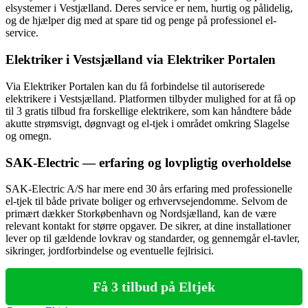
elsystemer i Vestjælland. Deres service er nem, hurtig og pålidelig,
og de hjælper dig med at spare tid og penge på professionel el-
service.
Elektriker i Vestsjælland via Elektriker Portalen
Via Elektriker Portalen kan du få forbindelse til autoriserede
elektrikere i Vestsjælland. Platformen tilbyder mulighed for at få op
til 3 gratis tilbud fra forskellige elektrikere, som kan håndtere både
akutte strømsvigt, døgnvagt og el-tjek i området omkring Slagelse
og omegn.
SAK-Electric — erfaring og lovpligtig overholdelse
SAK-Electric A/S har mere end 30 års erfaring med professionelle
el-tjek til både private boliger og erhvervsejendomme. Selvom de
primært dækker Storkøbenhavn og Nordsjælland, kan de være
relevant kontakt for større opgaver. De sikrer, at dine installationer
lever op til gældende lovkrav og standarder, og gennemgår el-tavler,
sikringer, jordforbindelse og eventuelle fejlrisici.
Få 3 tilbud på Eltjek