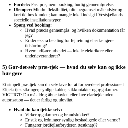
Fordele:
Fast pris, nem booking, hurtig gennemførelse.
Ulemper:
Mindre fleksibilitet, ofte begrænset måleudstyr og
kort tid hos kunden; kan mangle lokal indsigt i Vestsjællands
specielle installationstyper.
Spørg ved booking:
Hvad præcis gennemgås, og hvilken dokumentation får
jeg?
Er der ekstra betaling for fejlretning eller længere
tidsforbrug?
Hvem udfører arbejdet — lokale elektrikere eller
underleverandører?
5) Gør‑det‑selv præ‑tjek — hvad du selv kan og ikke
bør gøre
Et simpelt præ‑tjek kan du selv lave for at forberede et professionelt
Eltjek: tjek sikringer, synlige kabler, stikkontakter og røgalarmer.
VIGTIGT: Du må aldrig åbne tavlen eller lave elarbejde uden
autorisation — det er farligt og ulovligt.
Hvad du kan tjekke selv:
Virker røgalarmer og brandslukker?
Er stik og ledninger synligt beskadigede eller varme?
Fungerer jordfejlsafbryderen (testknap)?