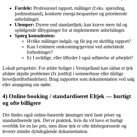
Fordele:
Professionel rapport, målinger (f.eks. spænding,
jordmodstand), konkrete energi‑besparelser og prioriterede
anbefalinger.
Ulemper:
Dyrere end standardtjek; kan kræve mere tid og
opfølgende tilbygninger for at implementere anbefalinger.
Spørg konsulenten:
Hvilke målinger indgår, og får jeg en skriftlig rapport?
Kan I estimere omkostning/gevinst ved anbefalede
forbedringer?
Er I uvildige, eller tilbyder I også udførelse af arbejdet?
Lokalt perspektiv: For ældre boliger i Vestsjælland kan sådan et tjek
afsløre skjulte problemer (fx jordfejl i sommerhuse eller dårlige
hovedjordforbindelser). Brug rapporten som dokumentation ved salg
eller ansøgning om støtte.
4) Online booking / standardiseret Eltjek — hurtigt
og ofte billigere
Der findes også online‑baserede løsninger med faste priser og
standardiserede tjek. Det er praktisk, hvis du vil have et hurtigt
overblik for en lav pris, men disse tjek er ofte tidsbegrænsede og
leverer mindre dybdegående dokumentation.