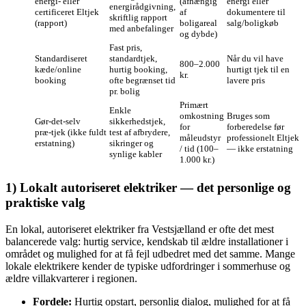
energi‑ eller
(afhængig
energi eller
energirådgivning,
certificeret Eltjek
af
dokumentere til
skriftlig rapport
(rapport)
boligareal
salg/boligkøb
med anbefalinger
og dybde)
Fast pris,
Standardiseret
standardtjek,
Når du vil have
800–2.000
kæde/online
hurtig booking,
hurtigt tjek til en
kr.
booking
ofte begrænset tid
lavere pris
pr. bolig
Primært
Enkle
omkostning
Bruges som
Gør‑det‑selv
sikkerhedstjek,
for
forberedelse før
præ‑tjek (ikke fuldt
test af afbrydere,
måleudstyr
professionelt Eltjek
erstatning)
sikringer og
/ tid (100–
— ikke erstatning
synlige kabler
1.000 kr.)
1) Lokalt autoriseret elektriker — det personlige og
praktiske valg
En lokal, autoriseret elektriker fra Vestsjælland er ofte det mest
balancerede valg: hurtig service, kendskab til ældre installationer i
området og mulighed for at få fejl udbedret med det samme. Mange
lokale elektrikere kender de typiske udfordringer i sommerhuse og
ældre villakvarterer i regionen.
Fordele:
Hurtig opstart, personlig dialog, mulighed for at få