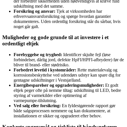
der forbedrer sikkerheden uden nødvendigvis at kræve fuld
udskiftning med det samme.
Forsikring og ansvar:
Tjek at virksomheden har
erhvervsansvarsforsikring og spørge hvordan garantier
dokumenteres. Uden ordentlig forsikring står du sårbar, hvis
noget går galt.
Muligheder og gode grunde til at investere i et
ordentligt eltjek
Forebyggelse og tryghed:
Identificer skjulte fejl (løse
forbindelser, dårlig jord, defekte HpFI/HPFI‑afbrydere) før de
bliver til brand- eller stødrisiko.
Forbedret levetid i kystområder:
Rette materialevalg og
korrosionsbeskyttelse ved udendørs udstyr kan spare dig for
gentagne udskiftninger i Vestsjælland.
Energibesparelser og opgraderingsmuligheder:
Et godt
eltjek peger ofte på nemme tiltag: udskiftning til LED, bedre
styring af varmekilder eller optimering af
varmepumpe‑tilslutning.
Ved salg eller forsikring:
En fyldestgørende rapport gør
både salgsprocessen nemmere og kan dokumentere, at
installationen er sikker og opgraderet efter behov.
Konkrete spørgsmål og tjekliste til håndværkeren