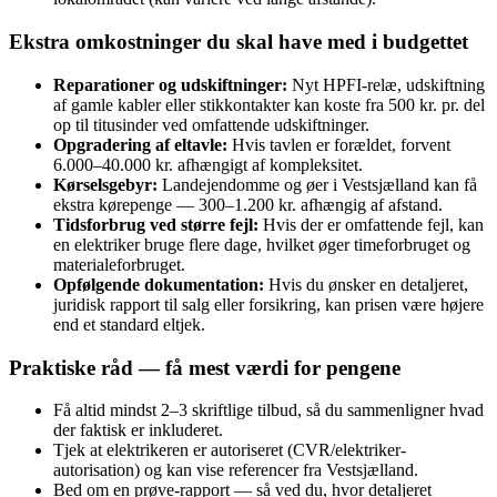
Ekstra omkostninger du skal have med i budgettet
Reparationer og udskiftninger:
Nyt HPFI-relæ, udskiftning
af gamle kabler eller stikkontakter kan koste fra 500 kr. pr. del
op til titusinder ved omfattende udskiftninger.
Opgradering af eltavle:
Hvis tavlen er forældet, forvent
6.000–40.000 kr. afhængigt af kompleksitet.
Kørselsgebyr:
Landejendomme og øer i Vestsjælland kan få
ekstra kørepenge — 300–1.200 kr. afhængig af afstand.
Tidsforbrug ved større fejl:
Hvis der er omfattende fejl, kan
en elektriker bruge flere dage, hvilket øger timeforbruget og
materialeforbruget.
Opfølgende dokumentation:
Hvis du ønsker en detaljeret,
juridisk rapport til salg eller forsikring, kan prisen være højere
end et standard eltjek.
Praktiske råd — få mest værdi for pengene
Få altid mindst 2–3 skriftlige tilbud, så du sammenligner hvad
der faktisk er inkluderet.
Tjek at elektrikeren er autoriseret (CVR/elektriker-
autorisation) og kan vise referencer fra Vestsjælland.
Bed om en prøve‑rapport — så ved du, hvor detaljeret