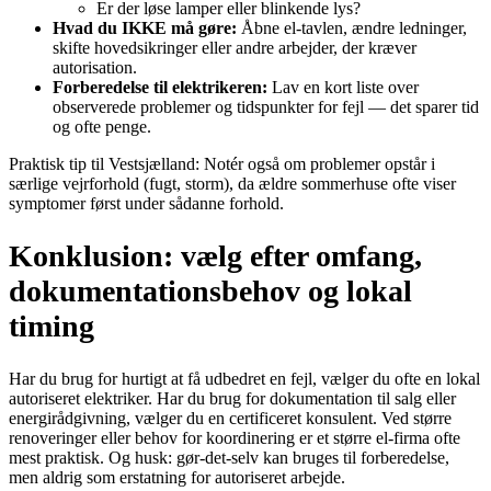
Er der løse lamper eller blinkende lys?
Hvad du IKKE må gøre:
Åbne el‑tavlen, ændre ledninger,
skifte hovedsikringer eller andre arbejder, der kræver
autorisation.
Forberedelse til elektrikeren:
Lav en kort liste over
observerede problemer og tidspunkter for fejl — det sparer tid
og ofte penge.
Praktisk tip til Vestsjælland: Notér også om problemer opstår i
særlige vejrforhold (fugt, storm), da ældre sommerhuse ofte viser
symptomer først under sådanne forhold.
Konklusion: vælg efter omfang,
dokumentationsbehov og lokal
timing
Har du brug for hurtigt at få udbedret en fejl, vælger du ofte en lokal
autoriseret elektriker. Har du brug for dokumentation til salg eller
energirådgivning, vælger du en certificeret konsulent. Ved større
renoveringer eller behov for koordinering er et større el‑firma ofte
mest praktisk. Og husk: gør‑det‑selv kan bruges til forberedelse,
men aldrig som erstatning for autoriseret arbejde.