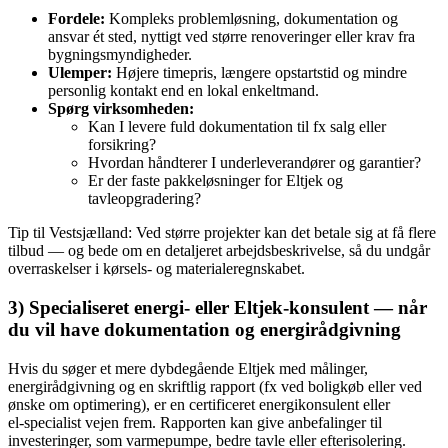
Fordele:
Kompleks problemløsning, dokumentation og
ansvar ét sted, nyttigt ved større renoveringer eller krav fra
bygningsmyndigheder.
Ulemper:
Højere timepris, længere opstartstid og mindre
personlig kontakt end en lokal enkeltmand.
Spørg virksomheden:
Kan I levere fuld dokumentation til fx salg eller
forsikring?
Hvordan håndterer I underleverandører og garantier?
Er der faste pakkeløsninger for Eltjek og
tavleopgradering?
Tip til Vestsjælland: Ved større projekter kan det betale sig at få flere
tilbud — og bede om en detaljeret arbejdsbeskrivelse, så du undgår
overraskelser i kørsels- og materialeregnskabet.
3) Specialiseret energi‑ eller Eltjek‑konsulent — når
du vil have dokumentation og energirådgivning
Hvis du søger et mere dybdegående Eltjek med målinger,
energirådgivning og en skriftlig rapport (fx ved boligkøb eller ved
ønske om optimering), er en certificeret energikonsulent eller
el‑specialist vejen frem. Rapporten kan give anbefalinger til
investeringer, som varmepumpe, bedre tavle eller efterisolering.