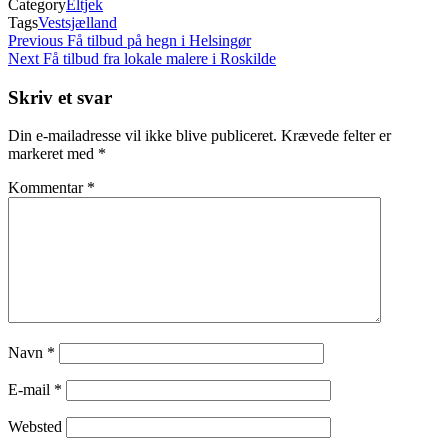
Category
Eltjek
Tags
Vestsjælland
Indlægsnavigation
Previous
Previous
Få tilbud på hegn i Helsingør
Post
Next
Next
Få tilbud fra lokale malere i Roskilde
Post
Skriv et svar
Din e-mailadresse vil ikke blive publiceret.
Krævede felter er
markeret med
*
Kommentar
*
Navn
*
E-mail
*
Websted