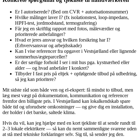
Er I autoriserede? (Bed om CVR + autorisationsnummer)
Hvilke målinger laver I? (fx isolationstest, loop‑impedans,
HPFI‑test, jordmodstand, termografering)
Får jeg en skriftlig rapport med fotos, måleværdier og
prioriterede anbefalinger?
Hvad er jeres ansvar og hvilken forsikring har I?
(Erhvervsansvar og arbejdsskade)
Kan I vise referencer fra opgaver i Vestsjælland eller lignende
sommerhus/ægteparceller?
Er der særlige forhold I ser i mit hus pga. kystnærhed eller
alder — og hvad anbefaler I konkret?
Tilbyder I fast pris på eltjek + opfølgende tilbud på udbedring,
så jeg kan prioritere?
Mit sidste råd som både ven og el‑ekspert: få mindst to tilbud, men
læg mest vægt på dokumentation, kommunikation og referencer
fremfor den billigste pris. I Vestsjælland kan lokalkendskab spare
både tid og uforudsete omkostninger — og give dig en installation,
der holder i det barske, saltede klima.
Hvis du vil, kan jeg hjælpe med en kort tjekliste til at sende rundt til
2–3 lokale elektrikere — så kan du nemt sammenligne svarene uden
at stå med tekniske forklaringer selv. Sig til, så sender jeg den.