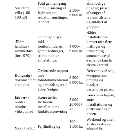
Fuld gennemgang
almindelige
Standard
af tavle, måling af
opgave; prisen
2.500–
villa (100–
fejlstrømme,
afhænger af
6.000 kr.
180 m²)
isolationsmålinger,
tavlens tilstand
rapport
og antallet af
grupper.
Ældre
Grundigt eltjek
installationer
Ældre
inkl.
kræver ofte flere
landhus /
jordforbindelse,
4.000–
målinger og
sommerhus
gamle ledninger,
9.000 kr.
tidsforbrug —
(før 1970)
stikkontakter,
sommerhuse på
anbefalinger
øer/lande kan få
ekstra køretid.
Omfattende rapport
Relevant ved salg
Boligsalg /
med
—rapportens
3.500–
dokumenteret
fotodokumentation
omfang og
8.000 kr.
elrapport
og anbefalinger til
detaljer
køber/sælger
bestemmer prisen.
Kravene er højere;
Erhverv /
Større tavler,
5.000–
store
butik /
flerfasede
20.000+
installationer og
mindre
installationer,
kr.
driftstimer øger
virksomhed
funktionsprøvning
prisen.
Weekend og aften
500–
koster ekstra —
Fejlfinding og
1.500 kr.
Nødudkald /
afstand fra