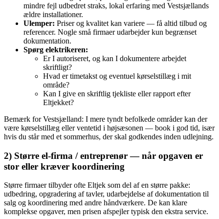
mindre fejl udbedret straks, lokal erfaring med Vestsjællands
ældre installationer.
Ulemper:
Priser og kvalitet kan variere — få altid tilbud og
referencer. Nogle små firmaer udarbejder kun begrænset
dokumentation.
Spørg elektrikeren:
Er I autoriseret, og kan I dokumentere arbejdet
skriftligt?
Hvad er timetakst og eventuel kørselstillæg i mit
område?
Kan I give en skriftlig tjekliste eller rapport efter
Eltjekket?
Bemærk for Vestsjælland: I mere tyndt befolkede områder kan der
være kørselstillæg eller ventetid i højsæsonen — book i god tid, især
hvis du står med et sommerhus, der skal godkendes inden udlejning.
2) Større el‑firma / entreprenør — når opgaven er
stor eller kræver koordinering
Større firmaer tilbyder ofte Eltjek som del af en større pakke:
udbedring, opgradering af tavler, udarbejdelse af dokumentation til
salg og koordinering med andre håndværkere. De kan klare
komplekse opgaver, men prisen afspejler typisk den ekstra service.