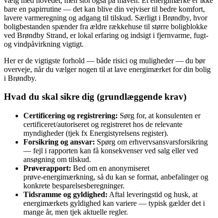
vælg med hovedet, men stol også på maven. Et energimærke er ikke
bare en papirrutine — det kan blive din vejviser til bedre komfort,
lavere varmeregning og adgang til tilskud. Særligt i Brøndby, hvor
boligbestanden spænder fra ældre rækkehuse til større boligblokke
ved Brøndby Strand, er lokal erfaring og indsigt i fjernvarme, fugt‑
og vindpåvirkning vigtigt.
Her er de vigtigste forhold — både risici og muligheder — du bør
overveje, når du vælger nogen til at lave energimærket for din bolig
i Brøndby.
Hvad du skal sikre dig (grundlæggende krav)
Certificering og registrering:
Sørg for, at konsulenten er
certificeret/autoriseret og registreret hos de relevante
myndigheder (tjek fx Energistyrelsens register).
Forsikring og ansvar:
Spørg om erhvervsansvarsforsikring
— fejl i rapporten kan få konsekvenser ved salg eller ved
ansøgning om tilskud.
Prøverapport:
Bed om en anonymiseret
prøve‑energimærkning, så du kan se format, anbefalinger og
konkrete besparelsesberegninger.
Tidsramme og gyldighed:
Aftal leveringstid og husk, at
energimærkets gyldighed kan variere — typisk gælder det i
mange år, men tjek aktuelle regler.