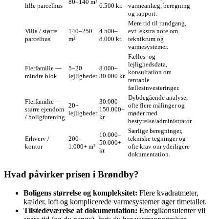
80–140 m²
lille parcelhus
6.500 kr.
varmeanlæg, beregning
og rapport.
Mere tid til rundgang,
Villa / større
140–250
4.500–
evt. ekstra note om
parcelhus
m²
8.000 kr.
teknikrum og
varmesystemer.
Fælles- og
lejlighedsdata,
Flerfamilie —
5–20
8.000–
konsultation om
mindre blok
lejligheder
30.000 kr.
rentable
fællesinvesteringer.
Dybdegående analyse,
Flerfamilie —
30.000–
20+
ofte flere målinger og
større ejendom
150.000+
lejligheder
møder med
/ boligforening
kr.
bestyrelse/administrator.
Særlige beregninger,
10.000–
Erhverv /
200–
tekniske tegninger og
50.000+
kontor
1.000+ m²
ofte krav om yderligere
kr.
dokumentation.
Hvad påvirker prisen i Brøndby?
Boligens størrelse og kompleksitet:
Flere kvadratmeter,
kælder, loft og komplicerede varmesystemer øger timetallet.
Tilstedeværelse af dokumentation:
Energikonsulenter vil