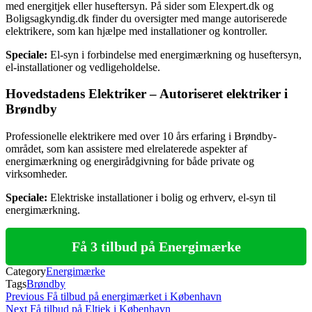
med energitjek eller huseftersyn. På sider som Elexpert.dk og
Boligsagkyndig.dk finder du oversigter med mange autoriserede
elektrikere, som kan hjælpe med installationer og kontroller.
Speciale:
El-syn i forbindelse med energimærkning og huseftersyn,
el-installationer og vedligeholdelse.
Hovedstadens Elektriker – Autoriseret elektriker i
Brøndby
Professionelle elektrikere med over 10 års erfaring i Brøndby-
området, som kan assistere med elrelaterede aspekter af
energimærkning og energirådgivning for både private og
virksomheder.
Speciale:
Elektriske installationer i bolig og erhverv, el-syn til
energimærkning.
Få 3 tilbud på Energimærke
Category
Energimærke
Tags
Brøndby
Indlægsnavigation
Previous
Previous
Få tilbud på energimærket i København
Post
Next
Next
Få tilbud på Eltjek i København