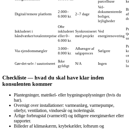
parcelhuse
k
Vel­
B
2.000–
dokumenterede
Digital/remote platform
2–7 dage
a
6.000 kr.
boliger,
d
lejligheder
Ofte
P
Inkluderet i
inkluderet
Synkroniseret
Ved
tj
håndværker/totalentreprise
eller 0–
med projekt
energirenovering
u
6.000 kr.
P
3.000–
Afhænger af
Via ejendomsmægler
Sælgere
ko
8.000 kr.
salgsproces
ce
Ikke
U
Gør‑det‑selv / uautoriseret
N/A
Ingen
gyldigt
lo
Checkliste — hvad du skal have klar inden
konsulenten kommer
Plantegninger, matrikel- eller bygningsoplysninger (hvis du
har).
Oversigt over installationer: varmeanlæg, varmepumpe,
oliefyr, ventilation, vinduesår og isoleringsår.
Årlige forbrugstal (varme/elf) og tidligere energimærker eller
rapporter.
Billeder af klimaskærm, krybekælder, loftsrum og