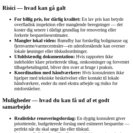
Risici — hvad kan gå galt
For billig pris, for dårlig kvalitet:
En lav pris kan betyde
overfladisk inspektion eller manglende beregninger — det
koster dig senere i dårligt grundlag for renovering eller
forkerte besparelsesestimater.
Mangler lokal viden:
Brøndby har forskellig boligmasse og
fjernvarme/varmecentraler—en udenforstående kan overser
lokale løsninger eller tilskudsordninger.
Ufuldstændig dokumentation:
Hvis rapporten ikke
indeholder klare prioriterede tiltag, omkostninger og forventet
tilbagebetalingstid, bliver den svær at bruge i praksis.
Koordination med håndværkere:
Hvis konsulenten ikke
hjælper med tekniske beskrivelser eller kontakt til lokale
håndværkere, ender du med ekstra arbejde og risiko for
misforståelser.
Muligheder — hvad du kan få ud af et godt
samarbejde
Realistiske renoveringsforslag:
En dygtig konsulent giver
prioriterede, budgetterede forslag med estimeret besparelse —
perfekt når du skal søge lån eller tilskud.