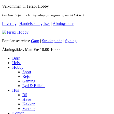
Skip
Velkommen til Terapi Hobby
to
the
Her kan du få alt i hobby udstyr, som garn og andet lækkert
content
Levering
|
Handelsbetingelser
|
Åbningstider
Terapi Hobby
Popular searches:
Garn
|
Strikkepinde
|
Syning
Åbningstider: Man-Fre 10:00-16:00
Børn
Helse
Hobby
Sport
Rejse
Gaming
Lyd & Billede
Hus
Bil
Have
Køkken
Værktøj
Kontor