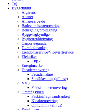
Tøj
Byggetilbud
Algerens
Altaner
Anlægsarbejde
Badeværelsesrenovering
Belægning/brolægning
Byggesagkyndige
Bygherrerådgivning
Carporte/garager
Dørtelefonanlæg
Ejendomsservice/Viceværtservice
Elektriker
Eltjek
Energimærke
Facaderenovering
Facademaling
Sandblæsning (af huse)
VVS
Faldstammerenovering
Omfangsdræn
Faskine/regnvandsanlæg
Kloakrenovering
Omfugning (af hus)
Fundament