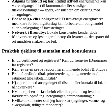
Adgang til tilskud og lån:
Rigtigt udfyldt energimærke kan
være adgangsbillet til kommunale eller statslige
tilskudsordninger — spørg konsulenten om erfaring med
ansøgninger.
Bedre salgs- eller boligværdi:
Et troværdigt energimærke
med klare forbedringsforslag kan forbedre din bolighandel
eller planlægning af investeringer.
Netværk i Brøndby:
Lokale konsulenter kender gode
håndværkere og løsninger til netop dit kvarter — det sparer tid
og mindsker risikoen for fejl.
Praktisk tjekliste til samtalen med konsulenten
Er du certificeret og registreret? Kan du fremvise ID/nummer
fra registeret?
Kan jeg se en prøve‑rapport fra en lignende bolig i Brøndby?
Er de foreslåede tiltak prioriterede og budgetterede med
estimeret tilbagebetalingstid?
Hjælper du med ansøgninger til tilskud eller kontakt til lokale
håndværkere?
Hvad er prisen — fast beløb eller timepris — og hvad er
inkluderet (opmåling, beregninger, efterbehandling)?
Hvilke dokumenter skal jeg have klar (tegninger, varme‑ og
el‑regnskab, tidligere rapporter)?