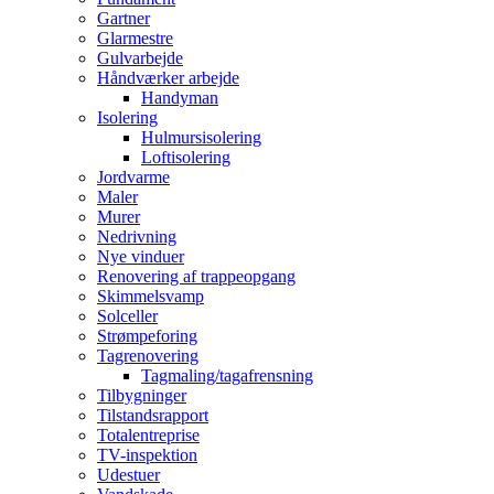
Gartner
Glarmestre
Gulvarbejde
Håndværker arbejde
Handyman
Isolering
Hulmursisolering
Loftisolering
Jordvarme
Maler
Murer
Nedrivning
Nye vinduer
Renovering af trappeopgang
Skimmelsvamp
Solceller
Strømpeforing
Tagrenovering
Tagmaling/tagafrensning
Tilbygninger
Tilstandsrapport
Totalentreprise
TV-inspektion
Udestuer