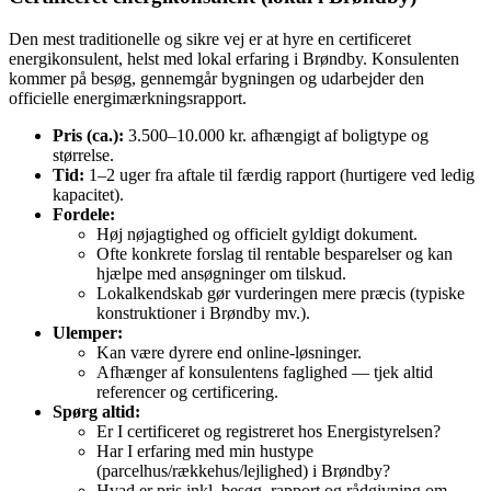
Den mest traditionelle og sikre vej er at hyre en certificeret
energikonsulent, helst med lokal erfaring i Brøndby. Konsulenten
kommer på besøg, gennemgår bygningen og udarbejder den
officielle energimærkningsrapport.
Pris (ca.):
3.500–10.000 kr. afhængigt af boligtype og
størrelse.
Tid:
1–2 uger fra aftale til færdig rapport (hurtigere ved ledig
kapacitet).
Fordele:
Høj nøjagtighed og officielt gyldigt dokument.
Ofte konkrete forslag til rentable besparelser og kan
hjælpe med ansøgninger om tilskud.
Lokalkendskab gør vurderingen mere præcis (typiske
konstruktioner i Brøndby mv.).
Ulemper:
Kan være dyrere end online-løsninger.
Afhænger af konsulentens faglighed — tjek altid
referencer og certificering.
Spørg altid:
Er I certificeret og registreret hos Energistyrelsen?
Har I erfaring med min hustype
(parcelhus/rækkehus/lejlighed) i Brøndby?
Hvad er pris inkl. besøg, rapport og rådgivning om