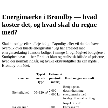
Energimærke i Brøndby — hvad
koster det, og hvad skal du regne
med?
Skal du sælge eller udleje bolig i Brøndby, eller vil du blot have
overblik over husets energistatus? Jeg har arbejdet med
energimærkning i danske boliger i mange år og rådgivet boligejere i
Storkøbenhavn — her får du et klart og realistisk billede af priserne,
hvad der normalt indgår, og hvilke ekstraudgifter du kan møde i
Brøndby-området.
Typisk
Estimeret
Scenario
areal /
pris (inkl.
Hvad indgår normalt
type
moms)
Besigtigelse,
2.000–
dataindtastning,
Ejerlejlighed
60–120 m²
4.000 kr.
energimærke med
forslag til rentable tiltag.
Inspektion af
Rækkehus /
3.000–
klimaskærm,