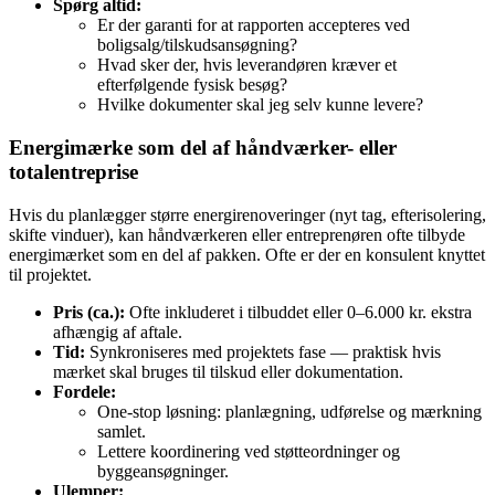
Spørg altid:
Er der garanti for at rapporten accepteres ved
boligsalg/tilskudsansøgning?
Hvad sker der, hvis leverandøren kræver et
efterfølgende fysisk besøg?
Hvilke dokumenter skal jeg selv kunne levere?
Energimærke som del af håndværker- eller
totalentreprise
Hvis du planlægger større energirenoveringer (nyt tag, efterisolering,
skifte vinduer), kan håndværkeren eller entreprenøren ofte tilbyde
energimærket som en del af pakken. Ofte er der en konsulent knyttet
til projektet.
Pris (ca.):
Ofte inkluderet i tilbuddet eller 0–6.000 kr. ekstra
afhængig af aftale.
Tid:
Synkroniseres med projektets fase — praktisk hvis
mærket skal bruges til tilskud eller dokumentation.
Fordele:
One-stop løsning: planlægning, udførelse og mærkning
samlet.
Lettere koordinering ved støtteordninger og
byggeansøgninger.
Ulemper: