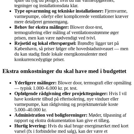
spare tid (og du penge), hvis du har varmeopgørelser,
tegninger og installationsdata klar.
Type opvarmning og tekniske installationer:
Fjernvarme,
varmepumpe, oliefyr eller komplicerede ventilationer kræver
mere detaljeret gennemgang.
Behov for ekstra målinger:
Blower door-test,
termografering eller måling af ventilationsstrømme øger
prisen, men kan være nødvendigt ved tvivl.
Rejsetid og lokal efterspørgsel:
Brøndby ligger tæt på
København, så priser følger ofte hovedstadsniveauet — men
du kan stadig finde lokale energikonsulenter med
konkurrencedygtige priser.
Ekstra omkostninger du skal have med i budgettet
Yderligere målinger:
Blower door, termografi eller opmåling
— typisk 1.000–6.000 kr. pr. test.
Opfølgende rådgivning eller projekttegninger:
Hvis I vil
have konkrete tilbud på efterisolering, nye vinduer eller
varmepumpe, kan rådgivning og projektmateriale koste
5.000–40.000 kr.
Administration ved boligforeninger:
Møder, tilpasning af
rapport og ekstra dokumentation kan give et tillæg.
Hurtig levering:
Hvis du skal bruge energimærket med kort
varsel (fx i forbindelse med salg), kan der være et