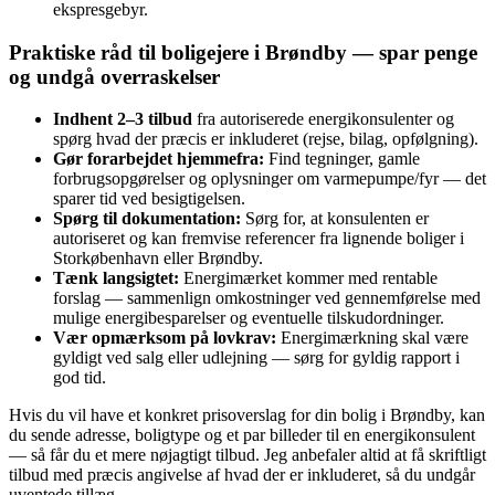
ekspresgebyr.
Praktiske råd til boligejere i Brøndby — spar penge
og undgå overraskelser
Indhent 2–3 tilbud
fra autoriserede energikonsulenter og
spørg hvad der præcis er inkluderet (rejse, bilag, opfølgning).
Gør forarbejdet hjemmefra:
Find tegninger, gamle
forbrugsopgørelser og oplysninger om varmepumpe/fyr — det
sparer tid ved besigtigelsen.
Spørg til dokumentation:
Sørg for, at konsulenten er
autoriseret og kan fremvise referencer fra lignende boliger i
Storkøbenhavn eller Brøndby.
Tænk langsigtet:
Energimærket kommer med rentable
forslag — sammenlign omkostninger ved gennemførelse med
mulige energibesparelser og eventuelle tilskudordninger.
Vær opmærksom på lovkrav:
Energimærkning skal være
gyldigt ved salg eller udlejning — sørg for gyldig rapport i
god tid.
Hvis du vil have et konkret prisoverslag for din bolig i Brøndby, kan
du sende adresse, boligtype og et par billeder til en energikonsulent
— så får du et mere nøjagtigt tilbud. Jeg anbefaler altid at få skriftligt
tilbud med præcis angivelse af hvad der er inkluderet, så du undgår
uventede tillæg.