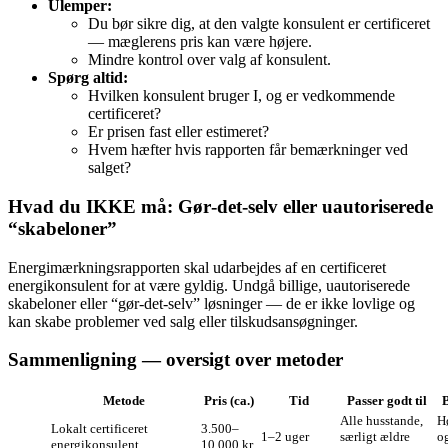
Ulemper:
Du bør sikre dig, at den valgte konsulent er certificeret
— mæglerens pris kan være højere.
Mindre kontrol over valg af konsulent.
Spørg altid:
Hvilken konsulent bruger I, og er vedkommende
certificeret?
Er prisen fast eller estimeret?
Hvem hæfter hvis rapporten får bemærkninger ved
salget?
Hvad du IKKE må: Gør‑det‑selv eller uautoriserede
“skabeloner”
Energimærkningsrapporten skal udarbejdes af en certificeret
energikonsulent for at være gyldig. Undgå billige, uautoriserede
skabeloner eller “gør‑det‑selv” løsninger — de er ikke lovlige og
kan skabe problemer ved salg eller tilskudsansøgninger.
Sammenligning — oversigt over metoder
Metode
Pris (ca.)
Tid
Passer godt til
Alle husstande,
H
Lokalt certificeret
3.500–
1–2 uger
særligt ældre
o
energikonsulent
10.000 kr.