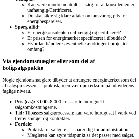
Kan være mindre neutralt — sørg for at konsulenten er
uafhængig/Certificeret.
Du skal sikre sig klare aftaler om ansvar og pris for
energibesparelser.
Spørg altid:
Er energikonsulenten uafhængig og certificeret?
Er prisen for energimærket specificeret i tilbuddet?
Hvordan håndteres eventuelle ændringer i projektets
omfang?
Via ejendomsmægler eller som del af
boligsalgspakke
Nogle ejendomsmæglere tilbyder at arrangere energimærket som del
af salgsprocessen — praktisk, men vær opmærksom på udbyderens
faglige niveau.
Pris (ca.):
3.000–8.000 kr. — ofte indregnet i
salgsomkostningerne.
Tid:
Tilpasses salgsprocessen; kan være hurtigt sat i værk ved
fremvisninger og kontrakter.
Fordele:
Praktisk for sælgere — sparer dig for administration.
Mægleren kan styre tidspunkt så det passer med salget.