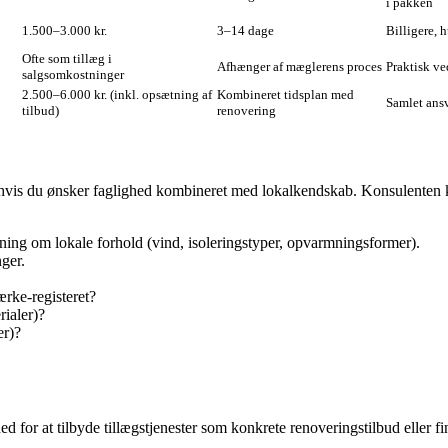
i pakken
1.500–3.000 kr.
3–14 dage
Billigere, h
Ofte som tillæg i
Afhænger af mæglerens proces
Praktisk ve
salgsomkostninger
2.500–6.000 kr. (inkl. opsætning af
Kombineret tidsplan med
Samlet ansva
tilbud)
renovering
ng, hvis du ønsker faglighed kombineret med lokalkendskab. Konsulenten
ing om lokale forhold (vind, isoleringstyper, opvarmningsformer).
nger.
ærke-registeret?
rialer)?
er)?
ed for at tilbyde tillægstjenester som konkrete renoveringstilbud eller f