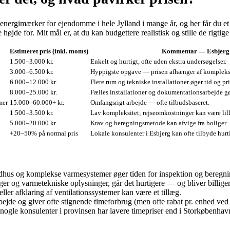
 energimærker for ejendomme i hele Jylland i mange år, og her får du et 
jde for. Mit mål er, at du kan budgettere realistisk og stille de rigtig
Estimeret pris (inkl. moms)
Kommentar — Esbjerg
1.500–3.000 kr.
Enkelt og hurtigt, ofte uden ekstra undersøgelser.
3.000–6.500 kr.
Hyppigste opgave — prisen afhænger af kompleksit
6.000–12.000 kr.
Flere rum og tekniske installationer øger tid og pri
8.000–25.000 kr.
Fælles installationer og dokumentationsarbejde gø
mer
15.000–60.000+ kr.
Omfangsrigt arbejde — ofte tilbudsbaseret.
1.500–3.500 kr.
Lav kompleksitet; rejseomkostninger kan være lill
5.000–20.000 kr.
Krav og beregningsmetode kan afvige fra boliger.
+20–50% på normal pris
Lokale konsulenter i Esbjerg kan ofte tilbyde hurt
udhus og komplekse varmesystemer øger tiden for inspektion og beregni
r og varmetekniske oplysninger, går det hurtigere — og bliver billiger
er afklaring af ventilationssystemer kan være et tillæg.
ejde og giver ofte stignende timeforbrug (men ofte rabat pr. enhed ved
— nogle konsulenter i provinsen har lavere timepriser end i Storkøbenhav