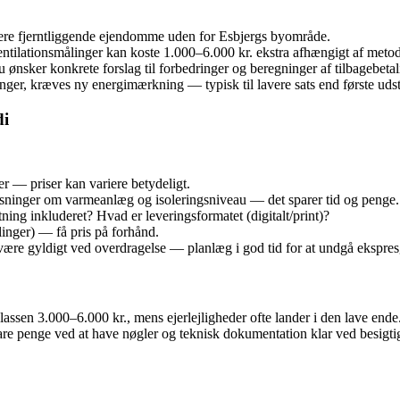
 mere fjerntliggende ejendomme uden for Esbjergs byområde.
entilationsmålinger kan koste 1.000–6.000 kr. ekstra afhængigt af meto
 ønsker konkrete forslag til forbedringer og beregninger af tilbagebetali
inger, kræves ny energimærkning — typisk til lavere sats end første udst
di
er — priser kan variere betydeligt.
ysninger om varmeanlæg og isoleringsniveau — det sparer tid og penge.
ning inkluderet? Hvad er leveringsformatet (digitalt/print)?
linger) — få pris på forhånd.
 være gyldigt ved overdragelse — planlæg i god tid for at undgå ekspres
prisklassen 3.000–6.000 kr., mens ejerlejligheder ofte lander i den lave e
e penge ved at have nøgler og teknisk dokumentation klar ved besigti