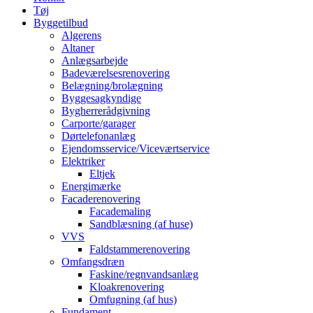
Tøj
Byggetilbud
Algerens
Altaner
Anlægsarbejde
Badeværelsesrenovering
Belægning/brolægning
Byggesagkyndige
Bygherrerådgivning
Carporte/garager
Dørtelefonanlæg
Ejendomsservice/Viceværtservice
Elektriker
Eltjek
Energimærke
Facaderenovering
Facademaling
Sandblæsning (af huse)
VVS
Faldstammerenovering
Omfangsdræn
Faskine/regnvandsanlæg
Kloakrenovering
Omfugning (af hus)
Fundament