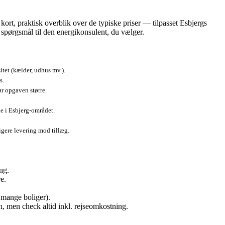
kort, praktisk overblik over de typiske priser — tilpasset Esbjergs
e spørgsmål til den energikonsulent, du vælger.
et (kælder, udhus mv.).
s.
r opgaven større.
e i Esbjerg-området.
igere levering mod tillæg.
ng.
e.
 mange boliger).
n, men check altid inkl. rejseomkostning.