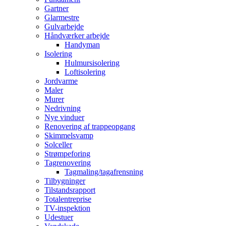
Gartner
Glarmestre
Gulvarbejde
Håndværker arbejde
Handyman
Isolering
Hulmursisolering
Loftisolering
Jordvarme
Maler
Murer
Nedrivning
Nye vinduer
Renovering af trappeopgang
Skimmelsvamp
Solceller
Strømpeforing
Tagrenovering
Tagmaling/tagafrensning
Tilbygninger
Tilstandsrapport
Totalentreprise
TV-inspektion
Udestuer