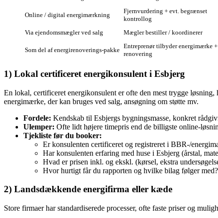
Fjernvurdering + evt. begrænset
Online / digital energimærkning
kontrollog
Via ejendomsmægler ved salg
Mægler bestiller / koordinerer
Entreprenør tilbyder energimærke +
Som del af energirenoverings-pakke
renovering
1) Lokal certificeret energikonsulent i Esbjerg
En lokal, certificeret energikonsulent er ofte den mest trygge løsni
energimærke, der kan bruges ved salg, ansøgning om støtte mv.
Fordele:
Kendskab til Esbjergs bygningsmasse, konkret rådgivn
Ulemper:
Ofte lidt højere timepris end de billigste online-løsni
Tjekliste før du booker:
Er konsulenten certificeret og registreret i BBR‑/energim
Har konsulenten erfaring med huse i Esbjerg (årstal, mate
Hvad er prisen inkl. og ekskl. (kørsel, ekstra undersøgels
Hvor hurtigt får du rapporten og hvilke bilag følger med?
2) Landsdækkende energifirma eller kæde
Store firmaer har standardiserede processer, ofte faste priser og muligh