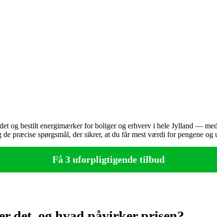
et og bestilt energimærker for boliger og erhverv i hele Jylland — med
g og de præcise spørgsmål, der sikrer, at du får mest værdi for pengene og
Få 3 uforpligtigende tilbud
r det, og hvad påvirker prisen?