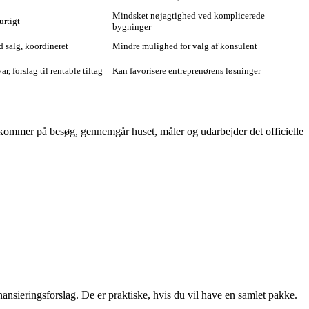
Mindsket nøjagtighed ved komplicerede
urtigt
bygninger
d salg, koordineret
Mindre mulighed for valg af konsulent
r, forslag til rentable tiltag
Kan favorisere entreprenørens løsninger
 kommer på besøg, gennemgår huset, måler og udarbejder det officielle
inansieringsforslag. De er praktiske, hvis du vil have en samlet pakke.