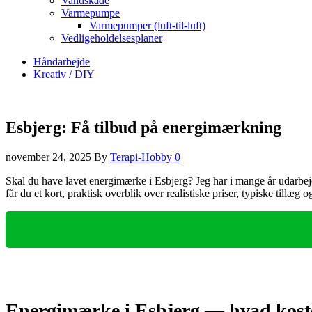
Vandskade
Varmepumpe
Varmepumper (luft-til-luft)
Vedligeholdelsesplaner
Håndarbejde
Kreativ / DIY
Esbjerg: Få tilbud på energimærkning
november 24, 2025
By
Terapi-Hobby
0
Skal du have lavet energimærke i Esbjerg? Jeg har i mange år udarbejd
får du et kort, praktisk overblik over realistiske priser, typiske tillæ
Energimærke i Esbjerg — hvad koste