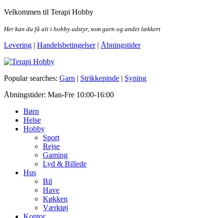
Skip
Velkommen til Terapi Hobby
to
the
Her kan du få alt i hobby udstyr, som garn og andet lækkert
content
Levering
|
Handelsbetingelser
|
Åbningstider
Terapi Hobby
Popular searches:
Garn
|
Strikkepinde
|
Syning
Åbningstider: Man-Fre 10:00-16:00
Børn
Helse
Hobby
Sport
Rejse
Gaming
Lyd & Billede
Hus
Bil
Have
Køkken
Værktøj
Kontor