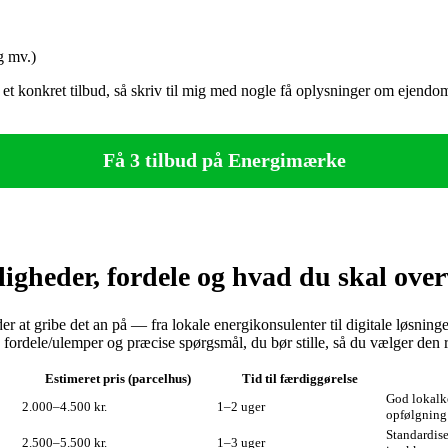
g mv.)
 af et konkret tilbud, så skriv til mig med nogle få oplysninger om ejen
Få 3 tilbud på Energimærke
gheder, fordele og hvad du skal over
er at gribe det an på — fra lokale energikonsulenter til digitale løsning
rdele/ulemper og præcise spørgsmål, du bør stille, så du vælger den rig
Estimeret pris (parcelhus)
Tid til færdiggørelse
God lokalk
2.000–4.500 kr.
1–2 uger
opfølgning
Standardiser
2.500–5.500 kr.
1–3 uger