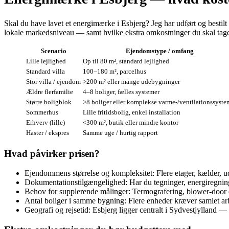
Skal du have lavet et energimærke i Esbjerg? Jeg har udført og bestilt
lokale markedsniveau — samt hvilke ekstra omkostninger du skal tage hø
Scenario
Ejendomstype / omfang
Lille lejlighed
Op til 80 m², standard lejlighed
Standard villa
100–180 m², parcelhus
Stor villa / ejendom
>200 m² eller mange udebygninger
Ældre flerfamilie
4–8 boliger, fælles systemer
Større boligblok
>8 boliger eller komplekse varme-/ventilationssyste
Sommerhus
Lille fritidsbolig, enkel installation
Erhverv (lille)
<300 m², butik eller mindre kontor
Haster / ekspres
Samme uge / hurtig rapport
Hvad påvirker prisen?
Ejendommens størrelse og kompleksitet: Flere etager, kælder, 
Dokumentationstilgængelighed: Har du tegninger, energiregninge
Behov for supplerende målinger: Termografering, blower‑door ell
Antal boliger i samme bygning: Flere enheder kræver samlet arb
Geografi og rejsetid: Esbjerg ligger centralt i Sydvestjylland 