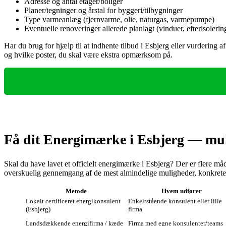
Adresse og antal etager/boliger
Planer/tegninger og årstal for byggeri/tilbygninger
Type varmeanlæg (fjernvarme, olie, naturgas, varmepumpe)
Eventuelle renoveringer allerede planlagt (vinduer, efterisolerin
Har du brug for hjælp til at indhente tilbud i Esbjerg eller vurdering
og hvilke poster, du skal være ekstra opmærksom på.
Få dit Energimærke i Esbjerg — muli
Skal du have lavet et officielt energimærke i Esbjerg? Der er flere måd
overskuelig gennemgang af de mest almindelige muligheder, konkrete fo
Metode
Hvem udfører
Lokalt certificeret energikonsulent
Enkeltstående konsulent eller lille
(Esbjerg)
firma
Landsdækkende energifirma / kæde
Firma med egne konsulenter/teams