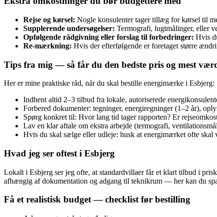
Ekstra omkostninger du bør budgettere med
Rejse og kørsel:
Nogle konsulenter tager tillæg for kørsel til
Supplerende undersøgelser:
Termografi, lugtmålinger, eller v
Opfølgende rådgivning eller forslag til forbedringer:
Hvis du
Re‑mærkning:
Hvis der efterfølgende er foretaget større ændr
Tips fra mig — så får du den bedste pris og mest vær
Her er mine praktiske råd, når du skal bestille energimærke i Esbjerg:
Indhent altid 2–3 tilbud fra lokale, autoriserede energikonsulent
Forbered dokumenter: tegninger, energiregninger (1–2 år), opl
Spørg konkret til: Hvor lang tid tager rapporten? Er rejseomkost
Lav en klar aftale om ekstra arbejde (termografi, ventilationsmå
Hvis du skal sælge eller udleje: husk at energimærket ofte skal
Hvad jeg ser oftest i Esbjerg
Lokalt i Esbjerg ser jeg ofte, at standardvillaer får et klart tilbud i 
afhængig af dokumentation og adgang til teknikrum — her kan du spar
Få et realistisk budget — checklist før bestilling