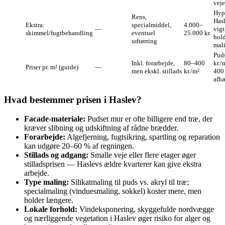
veje
Hypp
Rens,
Has
Ekstra:
specialmiddel,
4.000–
—
vigt
skimmel/fugtbehandling
eventuel
25.000 kr.
hol
udtørring
mal
Pud
Inkl. forarbejde,
80–400
kr./
Priser pr. m² (guide)
—
men ekskl. stillads
kr./m²
400 
afhæ
Hvad bestemmer prisen i Haslev?
Facade‑materiale:
Pudset mur er ofte billigere end træ, der
kræver slibning og udskiftning af rådne brædder.
Forarbejde:
Algefjerning, fugtsikring, spartling og reparation
kan udgøre 20–60 % af regningen.
Stillads og adgang:
Smalle veje eller flere etager øger
stilladsprisen — Haslevs ældre kvarterer kan give ekstra
arbejde.
Type maling:
Silikatmaling til puds vs. akryl til træ;
specialmaling (vinduesmaling, sokkel) koster mere, men
holder længere.
Lokale forhold:
Vindeksponering, skyggefulde nordvægge
og nærliggende vegetation i Haslev øger risiko for alger og