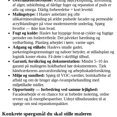
Overfladeforberedelse:
Kraftig højtryksspuling, afrensning
af alger, udskiftning af dårlige fuger og reparation af puds er
alfa og omega. Dårlig forberedelse = kort levetid.
Malingstype:
I Haslev anbefaler jeg ofte
silikat/mineralmaling på ældre pudsede facader og permeable
acrylblandinger på visse moderniserede underlag. Spørg
hvorfor — ikke kun hvad.
Fugt og kulde:
Haslev har hyppige frost‑tø cykler og fugtige
perioder om foråret/efterår. Det påvirker hærdning og
vedhæftning. Planlæg arbejdet i tørre, varme uger.
Adgang og stillads:
Haslevs smalle gader,
parkeringsbegrænsninger og naboer betyder, at stilladsplan og
logistik koster ekstra. Få dette i skriftligt tilbud.
Garanti, forsikring og dokumentation:
Mindst 5–10 års
garanti på malingens holdbarhed bør dokumenteres. Tjek
håndværkerens ansvarsforsikring og arbejdsskadeforsikring.
Miljø og sundhed:
Spørg til VOC‑værdier, bortskaffelse af
affald og om de bruger alge‑/svampebehandling med
miljøtilladte midler.
Opportunity — forbedring ved samme lejlighed:
Facadearbejde er en chance for at forbedre isolering, ordne
revner og få energibesparelser. Udnyt tilbudsrunden til at
spørge om små reparationspakker.
Konkrete spørgsmål du skal stille maleren