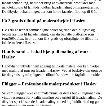
facadebehandling, herunder brug af avancerede produkter med
nanoteknologi til langtidsholdbar facademaling og imprægnering.
De tilbyder behandlinger, der kan holde facaden flot i op til 8 år.
Få 3 gratis tilbud på malerarbejde i Haslev
Hvis du ønsker at sammenligne priser og finde den billigste og
bedste løsning til facademaling, kan du benytte platforme som
Faa3tilbud.dk
, hvor du kan få 3 gratis og uforpligtende tilbud fra
lokale malere i Haslev.
Handyhand – Lokal hjælp til maling af mur i
Haslev
Handyhand tilbyder nem adgang til lokale malere, der kan hjælpe
med maling af mur og facader i Haslev. Ved at beskrive din opgave
får du gratis og uforpligtende tilbud fra relevante fagfolk i området.
Flügger – Professionelle malerprodukter i Haslev
Selvom Flügger ikke er et malerfirma, er deres butik i regionen en
vigtig ressource for kvalitetsmaling og værktøj til facademaling. De
tilbyder specialiserede facademalinger med høj holdbarhed og god
vejledning til dit projekt i Haslev.