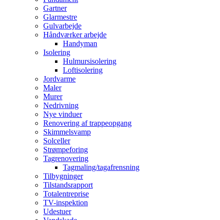
Gartner
Glarmestre
Gulvarbejde
Håndværker arbejde
Handyman
Isolering
Hulmursisolering
Loftisolering
Jordvarme
Maler
Murer
Nedrivning
Nye vinduer
Renovering af trappeopgang
Skimmelsvamp
Solceller
Strømpeforing
Tagrenovering
Tagmaling/tagafrensning
Tilbygninger
Tilstandsrapport
Totalentreprise
TV-inspektion
Udestuer