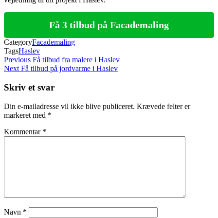
Få 3 tilbud på Facademaling
Category
Facademaling
Tags
Haslev
Indlægsnavigation
Previous
Previous
Få tilbud fra malere i Haslev
Post
Next
Next
Få tilbud på jordvarme i Haslev
Post
Skriv et svar
Din e-mailadresse vil ikke blive publiceret.
Krævede felter er
markeret med
*
Kommentar
*
Navn
*