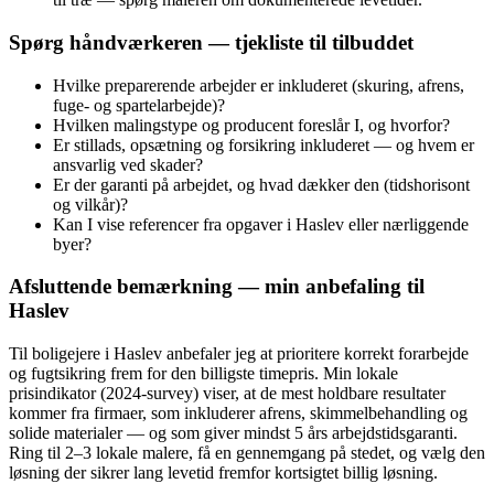
Spørg håndværkeren — tjekliste til tilbuddet
Hvilke preparerende arbejder er inkluderet (skuring, afrens,
fuge- og spartelarbejde)?
Hvilken malingstype og producent foreslår I, og hvorfor?
Er stillads, opsætning og forsikring inkluderet — og hvem er
ansvarlig ved skader?
Er der garanti på arbejdet, og hvad dækker den (tidshorisont
og vilkår)?
Kan I vise referencer fra opgaver i Haslev eller nærliggende
byer?
Afsluttende bemærkning — min anbefaling til
Haslev
Til boligejere i Haslev anbefaler jeg at prioritere korrekt forarbejde
og fugtsikring frem for den billigste timepris. Min lokale
prisindikator (2024‑survey) viser, at de mest holdbare resultater
kommer fra firmaer, som inkluderer afrens, skimmelbehandling og
solide materialer — og som giver mindst 5 års arbejdstidsgaranti.
Ring til 2–3 lokale malere, få en gennemgang på stedet, og vælg den
løsning der sikrer lang levetid fremfor kortsigtet billig løsning.