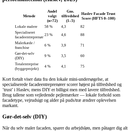
Andel
Gns.
Haslev Facade Trust
Metode
valgt
tilfredshed
Score (HFTS 0–100)
(n=72)
(1–5)
Lokale malere
58 %
4,3
82
Specialiseret
23 %
4,6
88
facadeentreprenør
Malerkæde /
6 %
3,9
71
franchise
Gør‑det‑selv
9 %
3,5
60
(DIY)
Totalentreprise
4 %
4,1
75
(byggeprojekt)
Kort fortalt viser data fra den lokale mini‑undersøgelse, at
specialiserede facadeentreprenører scorer højest på tilfredshed og
’trust’ i Haslev, mens DIY er billigst men med lavere tilfredshed.
Brug tallene som vejledende pejlemærker — lokale forhold som
facadetype, vejrudsigt og alder på puds/træ ændrer oplevelsen
markant.
Gør‑det‑selv (DIY)
Når du selv maler facaden, sparer du arbejdsløn, men påtager dig alt