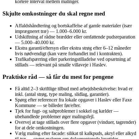
kortere interval mellem malinger.
Skjulte omkostninger du skal regne med
Affalds­håndtering og bortskaffelse af gamle materialer (især
imprægneret træ) — 1.000–6.000 kr.
Udskiftning af rådne brædder eller omfattende pudsreparation
— 5.000–40.000 kr.
Ekstra garanti/eftersyn eller ekstra strøg efter 6–12 måneder
hvis nødvendigt (kan være forhandlet ind i kontrakten).
Trafikafspærring eller parkeringstilladelse ved opsætning af
stillads — relevant på smalle villaveje i Haslev.
Praktiske råd — så får du mest for pengene
Få altid 2–3 skriftlige tilbud med arbejdsbeskrivelse: hvad er
inkl. (antal strøg, type maling, slidlag, garantier).
Spørg efter referencer fra lokale opgaver i Haslev eller Faxe
Kommune — se billeder før/efter.
Tjek for fugt- og saltproblemer i sokkel og kælder —
ubehandlede problemer øger malingsfejl.
Overvej at tage stillads over flere opgaver (vinduer, tagrender)
for at dele omkostningen.
Vælg maling efter facade: silikat til kalkpuds, akryl eller alkyd
til træ — spørg maleren om dokumenterede levetider.