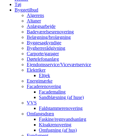
Tøj
Byggetilbud
Algerens
Altaner
Anlægsarbejde
Badeværelsesrenovering
Belægning/brolægning
Byggesagkyndige
Bygherrerådgivning
Carporte/garager
Dørtelefonanlæg
Ejendomsservice/Viceværtservice
Elektriker
Eltjek
Energimærke
Facaderenovering
Facademaling
Sandblæsning (af huse)
VVS
Faldstammerenovering
Omfangsdræn
Faskine/regnvandsanlæg
Kloakrenovering
Omfugning (af hus)
Fundament