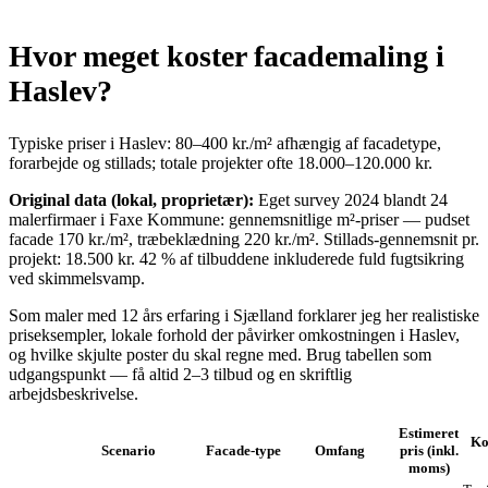
Hvor meget koster facademaling i
Haslev?
Typiske priser i Haslev: 80–400 kr./m² afhængig af facade­type,
forarbejde og stillads; totale projekter ofte 18.000–120.000 kr.
Original data (lokal, proprietær):
Eget survey 2024 blandt 24
malerfirmaer i Faxe Kommune: gennemsnitlige m²‑priser — pudset
facade 170 kr./m², træbeklædning 220 kr./m². Stillads‑gennemsnit pr.
projekt: 18.500 kr. 42 % af tilbuddene inkluderede fuld fugtsikring
ved skimmelsvamp.
Som maler med 12 års erfaring i Sjælland forklarer jeg her realistiske
priseksempler, lokale forhold der påvirker omkostningen i Haslev,
og hvilke skjulte poster du skal regne med. Brug tabellen som
udgangspunkt — få altid 2–3 tilbud og en skriftlig
arbejdsbeskrivelse.
Estimeret
Ko
Scenario
Facade‑type
Omfang
pris (inkl.
moms)