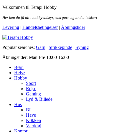
Skip
Velkommen til Terapi Hobby
to
the
Her kan du få alt i hobby udstyr, som garn og andet lækkert
content
Levering
|
Handelsbetingelser
|
Åbningstider
Terapi Hobby
Popular searches:
Garn
|
Strikkepinde
|
Syning
Åbningstider: Man-Fre 10:00-16:00
Børn
Helse
Hobby
Sport
Rejse
Gaming
Lyd & Billede
Hus
Bil
Have
Køkken
Værktøj
Kontor