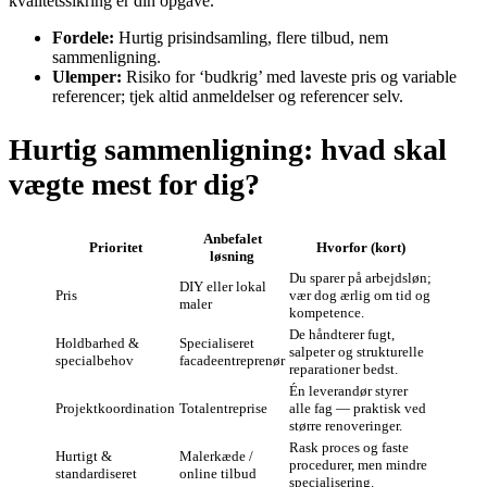
kvalitetssikring er din opgave.
Fordele:
Hurtig prisindsamling, flere tilbud, nem
sammenligning.
Ulemper:
Risiko for ‘budkrig’ med laveste pris og variable
referencer; tjek altid anmeldelser og referencer selv.
Hurtig sammenligning: hvad skal
vægte mest for dig?
Anbefalet
Prioritet
Hvorfor (kort)
løsning
Du sparer på arbejdsløn;
DIY eller lokal
Pris
vær dog ærlig om tid og
maler
kompetence.
De håndterer fugt,
Holdbarhed &
Specialiseret
salpeter og strukturelle
specialbehov
facadeentreprenør
reparationer bedst.
Én leverandør styrer
Projektkoordination
Totalentreprise
alle fag — praktisk ved
større renoveringer.
Rask proces og faste
Hurtigt &
Malerkæde /
procedurer, men mindre
standardiseret
online tilbud
specialisering.