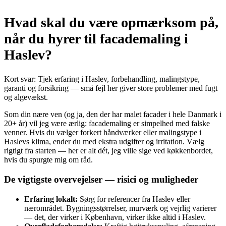
Hvad skal du være opmærksom på,
når du hyrer til facademaling i
Haslev?
Kort svar: Tjek erfaring i Haslev, forbehandling, malingstype,
garanti og forsikring — små fejl her giver store problemer med fugt
og algevækst.
Som din nære ven (og ja, den der har malet facader i hele Danmark i
20+ år) vil jeg være ærlig: facademaling er simpelhed med falske
venner. Hvis du vælger forkert håndværker eller malingstype i
Haslevs klima, ender du med ekstra udgifter og irritation. Vælg
rigtigt fra starten — her er alt dét, jeg ville sige ved køkkenbordet,
hvis du spurgte mig om råd.
De vigtigste overvejelser — risici og muligheder
Erfaring lokalt:
Sørg for referencer fra Haslev eller
nærområdet. Bygningsstørrelser, murværk og vejrlig varierer
— det, der virker i København, virker ikke altid i Haslev.