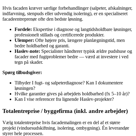
Hvis facaden kræver særlige forbehandlinger (salpeter, afskalninger,
indfarvning, stenpuds eller udvendig isolering), er en specialiseret
facadeentreprenør ofte den bedste løsning.
Fordele:
Ekspertise i diagnose og langtidsholdbare løsninger,
professionelt stillads og certificerede produkter.
Ulemper:
Ofte højere pris, længere planlægningstid, men
bedre holdbarhed og garanti.
Haslev‑note:
Specialister håndterer typisk ældre pudshuse og
facader med fugtproblemer bedre — værd at investere i ved
tegn på skader.
Spørg tilbudsgiver:
Tilbyder I fugt‑ og salpeterdiagnose? Kan I dokumentere
løsningen?
Hvilke garantier gives på arbejdets holdbarhed (fx 5–10 år)?
Kan I vise referencer fra lignende Haslev‑projekter?
Totalentreprise / byggefirma (inkl. andre arbejder)
Vælg totalentreprise hvis facademalingen er en del af et større
projekt (vinduesudskiftning, isolering, ombygning). Én leverandør
styrer hele processen.