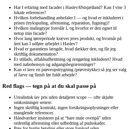
Har I erfaring med facader i Haslev/Østsjælland? Kan I vise 3
lokale referencer?
Hvilken forbehandling anbefaler I — og hvad er inkluderet i
prisen (trykspuling, afrensning, reparation, fugning)?
Hvilken malingtype foreslår I, og hvorfor er den egnet til
netop min facade?
Hvor lang tørreperiode kræver jeres produkt, og hvornår på
året kan I udføre arbejdet i Haslev?
Hvad er garantiens længde, hvad dækker den, og får jeg
skriftlig dokumentation?
Er stillads, affaldsafhentning og rengøring inkluderet? Hvad
med nabohensyn og adgangsbegrænsninger?
Kan vi lave en prøveopstrygning (prøvestykke) så jeg ser valg
af farve og finish før fuldt arbejde?
Red flags — tegn på at du skal passe på
Urealistisk lav pris uden detaljeret scope — ofte skjulte
omkostninger senere.
Ingen skriftlig kontrakt, ingen forsikringsoplysninger eller
manglende referencer.
Håndværker insisterer på at “bare male ovenpå” uden
ordentlig afrensning eller udbedring af pudsskader.
Pres for hurtig betaling eller store forskud uden