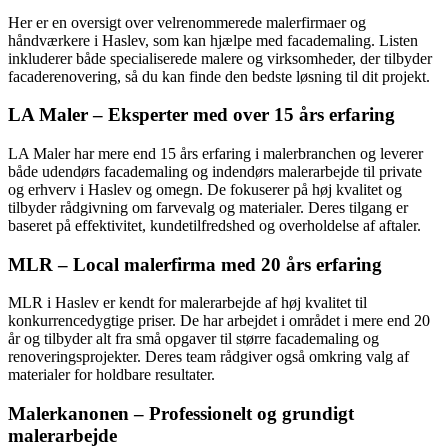
Her er en oversigt over velrenommerede malerfirmaer og
håndværkere i Haslev, som kan hjælpe med facademaling. Listen
inkluderer både specialiserede malere og virksomheder, der tilbyder
facaderenovering, så du kan finde den bedste løsning til dit projekt.
LA Maler – Eksperter med over 15 års erfaring
LA Maler har mere end 15 års erfaring i malerbranchen og leverer
både udendørs facademaling og indendørs malerarbejde til private
og erhverv i Haslev og omegn. De fokuserer på høj kvalitet og
tilbyder rådgivning om farvevalg og materialer. Deres tilgang er
baseret på effektivitet, kundetilfredshed og overholdelse af aftaler.
MLR – Local malerfirma med 20 års erfaring
MLR i Haslev er kendt for malerarbejde af høj kvalitet til
konkurrencedygtige priser. De har arbejdet i området i mere end 20
år og tilbyder alt fra små opgaver til større facademaling og
renoveringsprojekter. Deres team rådgiver også omkring valg af
materialer for holdbare resultater.
Malerkanonen – Professionelt og grundigt
malerarbejde