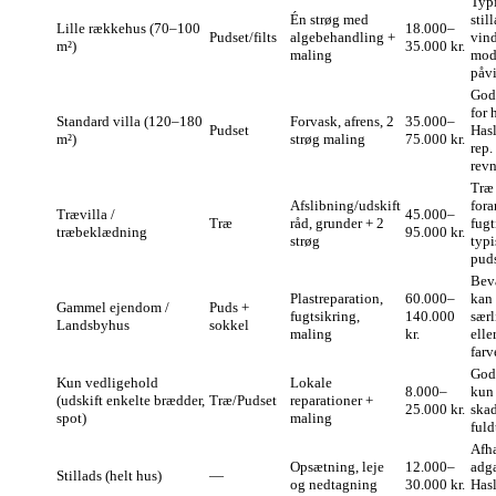
Typi
Én strøg med
stil
Lille rækkehus (70–100
18.000–
Pudset/filts
algebehandling +
vin
m²)
35.000 kr.
maling
mod 
påvi
God
for 
Standard villa (120–180
Forvask, afrens, 2
35.000–
Pudset
Hasl
m²)
strøg maling
75.000 kr.
rep.
revn
Træ
Afslibning/udskift
fora
Trævilla /
45.000–
Træ
råd, grunder + 2
fugt
træbeklædning
95.000 kr.
strøg
typi
puds
Bev
Plastreparation,
60.000–
kan 
Gammel ejendom /
Puds +
fugtsikring,
140.000
særl
Landsbyhus
sokkel
maling
kr.
elle
far
God
Kun vedligehold
Lokale
8.000–
kun
(udskift enkelte brædder,
Træ/Pudset
reparationer +
25.000 kr.
skad
spot)
maling
fuld
Afh
Opsætning, leje
12.000–
adga
Stillads (helt hus)
—
og nedtagning
30.000 kr.
Has