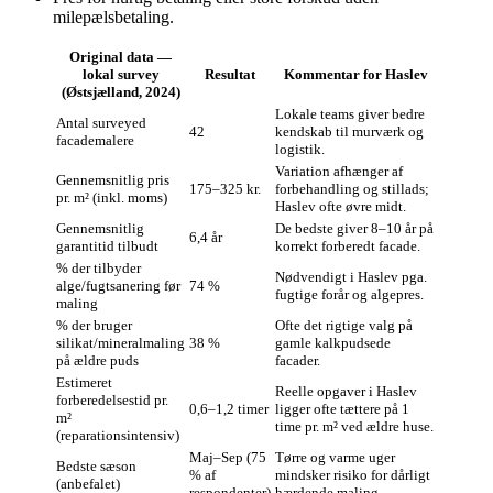
milepælsbetaling.
Original data —
lokal survey
Resultat
Kommentar for Haslev
(Østsjælland, 2024)
Lokale teams giver bedre
Antal surveyed
42
kendskab til murværk og
facademalere
logistik.
Variation afhænger af
Gennemsnitlig pris
175–325 kr.
forbehandling og stillads;
pr. m² (inkl. moms)
Haslev ofte øvre midt.
Gennemsnitlig
De bedste giver 8–10 år på
6,4 år
garantitid tilbudt
korrekt forberedt facade.
% der tilbyder
Nødvendigt i Haslev pga.
alge/fugtsanering før
74 %
fugtige forår og algepres.
maling
% der bruger
Ofte det rigtige valg på
silikat/mineralmaling
38 %
gamle kalkpudsede
på ældre puds
facader.
Estimeret
Reelle opgaver i Haslev
forberedelsestid pr.
0,6–1,2 timer
ligger ofte tættere på 1
m²
time pr. m² ved ældre huse.
(reparationsintensiv)
Maj–Sep (75
Tørre og varme uger
Bedste sæson
% af
mindsker risiko for dårligt
(anbefalet)
respondenter)
hærdende maling.