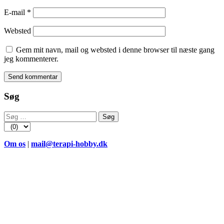
E-mail
*
Websted
Gem mit navn, mail og websted i denne browser til næste gang
jeg kommenterer.
Søg
Søg
efter:
Om os
|
mail@terapi-hobby.dk