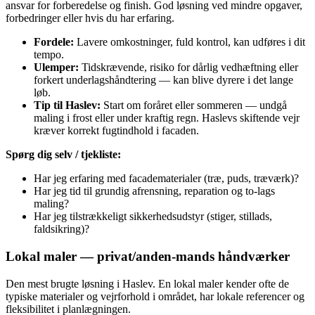
ansvar for forberedelse og finish. God løsning ved mindre opgaver,
forbedringer eller hvis du har erfaring.
Fordele:
Lavere omkostninger, fuld kontrol, kan udføres i dit
tempo.
Ulemper:
Tidskrævende, risiko for dårlig vedhæftning eller
forkert underlagshåndtering — kan blive dyrere i det lange
løb.
Tip til Haslev:
Start om foråret eller sommeren — undgå
maling i frost eller under kraftig regn. Haslevs skiftende vejr
kræver korrekt fugtindhold i facaden.
Spørg dig selv / tjekliste:
Har jeg erfaring med facadematerialer (træ, puds, træværk)?
Har jeg tid til grundig afrensning, reparation og to‑lags
maling?
Har jeg tilstrækkeligt sikkerhedsudstyr (stiger, stillads,
faldsikring)?
Lokal maler — privat/anden‑mands håndværker
Den mest brugte løsning i Haslev. En lokal maler kender ofte de
typiske materialer og vejrforhold i området, har lokale referencer og
fleksibilitet i planlægningen.