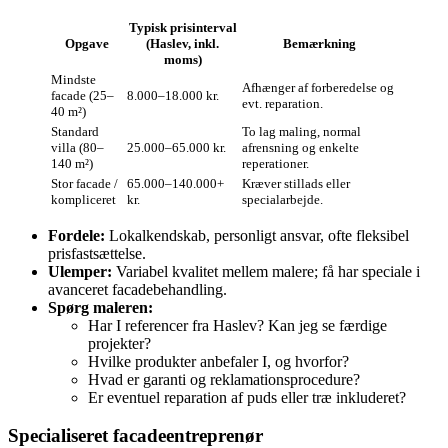
Typisk prisinterval
Opgave
(Haslev, inkl.
Bemærkning
moms)
Mindste
Afhænger af forberedelse og
facade (25–
8.000–18.000 kr.
evt. reparation.
40 m²)
Standard
To lag maling, normal
villa (80–
25.000–65.000 kr.
afrensning og enkelte
140 m²)
reperationer.
Stor facade /
65.000–140.000+
Kræver stillads eller
kompliceret
kr.
specialarbejde.
Fordele:
Lokalkendskab, personligt ansvar, ofte fleksibel
prisfastsættelse.
Ulemper:
Variabel kvalitet mellem malere; få har speciale i
avanceret facadebehandling.
Spørg maleren:
Har I referencer fra Haslev? Kan jeg se færdige
projekter?
Hvilke produkter anbefaler I, og hvorfor?
Hvad er garanti og reklamationsprocedure?
Er eventuel reparation af puds eller træ inkluderet?
Specialiseret facadeentreprenør