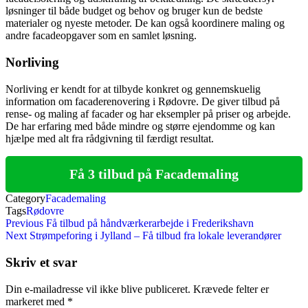
løsninger til både budget og behov og bruger kun de bedste
materialer og nyeste metoder. De kan også koordinere maling og
andre facadeopgaver som en samlet løsning.
Norliving
Norliving er kendt for at tilbyde konkret og gennemskuelig
information om facaderenovering i Rødovre. De giver tilbud på
rense- og maling af facader og har eksempler på priser og arbejde.
De har erfaring med både mindre og større ejendomme og kan
hjælpe med alt fra rådgivning til færdigt resultat.
Få 3 tilbud på Facademaling
Category
Facademaling
Tags
Rødovre
Indlægsnavigation
Previous
Previous
Få tilbud på håndværkerarbejde i Frederikshavn
Post
Next
Next
Strømpeforing i Jylland – Få tilbud fra lokale leverandører
Post
Skriv et svar
Din e-mailadresse vil ikke blive publiceret.
Krævede felter er
markeret med
*