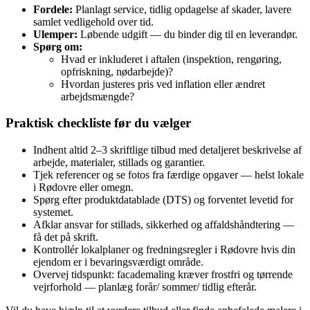
Fordele:
Planlagt service, tidlig opdagelse af skader, lavere
samlet vedligehold over tid.
Ulemper:
Løbende udgift — du binder dig til en leverandør.
Spørg om:
Hvad er inkluderet i aftalen (inspektion, rengøring,
opfriskning, nødarbejde)?
Hvordan justeres pris ved inflation eller ændret
arbejdsmængde?
Praktisk checkliste før du vælger
Indhent altid 2–3 skriftlige tilbud med detaljeret beskrivelse af
arbejde, materialer, stillads og garantier.
Tjek referencer og se fotos fra færdige opgaver — helst lokale
i Rødovre eller omegn.
Spørg efter produktdatablade (DTS) og forventet levetid for
systemet.
Afklar ansvar for stillads, sikkerhed og affaldshåndtering —
få det på skrift.
Kontrollér lokalplaner og fredningsregler i Rødovre hvis din
ejendom er i bevaringsværdigt område.
Overvej tidspunkt: facademaling kræver frostfri og tørrende
vejrforhold — planlæg forår/ sommer/ tidlig efterår.