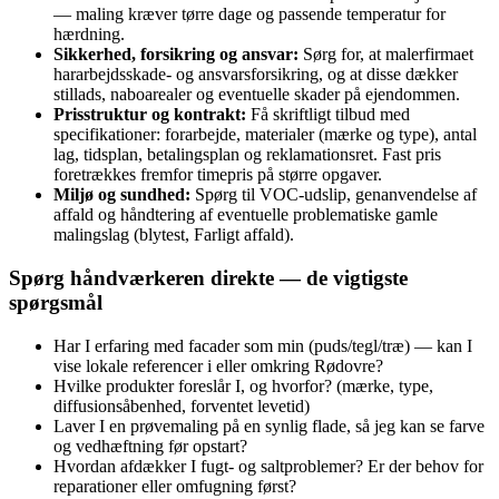
— maling kræver tørre dage og passende temperatur for
hærdning.
Sikkerhed, forsikring og ansvar:
Sørg for, at malerfirmaet
hararbejdsskade‑ og ansvarsforsikring, og at disse dækker
stillads, naboarealer og eventuelle skader på ejendommen.
Prisstruktur og kontrakt:
Få skriftligt tilbud med
specifikationer: forarbejde, materialer (mærke og type), antal
lag, tidsplan, betalingsplan og reklamationsret. Fast pris
foretrækkes fremfor timepris på større opgaver.
Miljø og sundhed:
Spørg til VOC‑udslip, genanvendelse af
affald og håndtering af eventuelle problematiske gamle
malingslag (blytest, Farligt affald).
Spørg håndværkeren direkte — de vigtigste
spørgsmål
Har I erfaring med facader som min (puds/tegl/træ) — kan I
vise lokale referencer i eller omkring Rødovre?
Hvilke produkter foreslår I, og hvorfor? (mærke, type,
diffusionsåbenhed, forventet levetid)
Laver I en prøvemaling på en synlig flade, så jeg kan se farve
og vedhæftning før opstart?
Hvordan afdækker I fugt- og saltproblemer? Er der behov for
reparationer eller omfugning først?