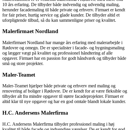
10 års erfaring. De tilbyder både indvendig og udvendig maling,
herunder facademaling til både private og erhverv. Firmaet er kendt
for fair priser, hurtig service og glade kunder. De tilbyder altid et
uforpligtende tilbud, så du kan sammenligne priser og kvalitet.
Malerfirmaet Nordland
Malerfirmaet Nordland har mange års erfaring med malerarbejde i
Rødovre og omegn. De er specialister i facade- og bygningsmaling
og lægger vægt på kvalitet og professionel håndtering af alle
opgaver. Firmaet har en passion for godt håndværk og tilbyder både
små og store projekter.
Maler-Teamet
Maler-Teamet hjælper både private og erhverv med maling og
renovering af boliger i Rødovre. De er kendt for at være fleksible og
tilbyder alt fra mindre opgaver til større facadeprojekter. Firmaet er
altid klar til nye opgaver og har en god omtale blandt lokale kunder.
H.C. Andersens Malerfirma
H.C. Andersens Malerfirma tilbyder professionel maling i høj
kvalitet til både facade og indvendige værelser. De er kendt for god