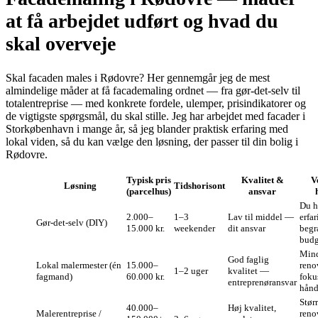
at få arbejdet udført og hvad du
skal overveje
Skal facaden males i Rødovre? Her gennemgår jeg de mest
almindelige måder at få facademaling ordnet — fra gør‑det‑selv til
totalentreprise — med konkrete fordele, ulemper, prisindikatorer og
de vigtigste spørgsmål, du skal stille. Jeg har arbejdet med facader i
Storkøbenhavn i mange år, så jeg blander praktisk erfaring med
lokal viden, så du kan vælge den løsning, der passer til din bolig i
Rødovre.
Typisk pris
Kvalitet &
V
Løsning
Tidshorisont
(parcelhus)
ansvar
Du ha
2.000–
1–3
Lav til middel —
erfa
Gør‑det‑selv (DIY)
15.000 kr.
weekender
dit ansvar
begr
budg
Mind
God faglig
Lokal malermester (én
15.000–
reno
1–2 uger
kvalitet —
fagmand)
60.000 kr.
foku
entreprenøransvar
hån
Stør
40.000–
Høj kvalitet,
Malerentreprise /
reno