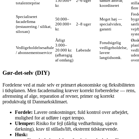
150.000+
2–6 uger
samlet ansvar,
totalentreprise
still
kr.
koordineret
flere
Fred
Specialiseret
50.000–
Meget høj —
bygn
facadefirma
200.000+
2–8 uger
specialviden,
særl
(restaurering / silikat,
kr.
garanti
vejr
siloxan)
syst
Årligt
Ønsk
Forudsigelig
3.000–
plan
Vedligeholdelsesaftale
vedligeholdelse,
20.000 kr.
Løbende
vedl
/ abonnementsservice
lavere
(afhængig
ude
langtidsomk.
af omfang)
over
Gør‑det‑selv (DIY)
Fordelene ved at male selv er primært økonomiske og fleksibiliteten
i tidsplanen. Men facademaling kræver korrekt forberedelse — rens,
afrensning af alge, reparation af revner, primer og korrekt
produktvalg til Danmarksklimaet.
Fordele:
Lavere omkostninger, fuld kontrol over arbejdet,
mulighed for at udføre i eget tempo.
Ulemper:
Risiko for fejl (dårlig vedhæftning, ujævn
dækning), krav til stillads/lift, ekstremt tidskrævende.
Husk: