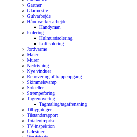
Gartner
Glarmestre
Gulvarbejde
Håndværker arbejde
Handyman
Isolering
Hulmursisolering
Loftisolering
Jordvarme
Maler
Murer
Nedrivning
Nye vinduer
Renovering af trappeopgang
Skimmelsvamp
Solceller
Strømpeforing
Tagrenovering
Tagmaling/tagafrensning
Tilbygninger
Tilstandsrapport
Totalentreprise
TV-inspektion
Udestuer