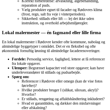
Korrekt forberedelse: afvaskning, algebehandling,
reparation af puds.
Vælg produkter egnet til facader og Rødovres klima
(frost, regn, salt fra veje i vinterperioden).
Sikkerhed: stillads eller lift — lej det ikke uden
instruktion, og overhold arbejdsmiljøregler.
Lokal malermester — én fagmand eller lille firma
En lokal malermester i Rødovre kender ofte kommune, nabolag og
almindelige byggetyper i området. Det er en fleksibel og ofte
økonomisk fornuftig løsning til almindelige facaderenoveringer.
Fordele:
Personlig service, faglighed, lettere at få referencer
fra lokale opgaver.
Ulemper:
Begrænset kapacitet ved store opgaver; kan have
underleverandører til stillads og pudsarbejde.
Spørg om:
Referencer i Rødovre eller omegn (kan de vise fotos
før/efter)?
Hvilke produkter bruger I (silikat, siloxan, akryl)?
Hvorfor?
Er stillads, rengøring og affaldshåndtering inkluderet?
Hvad er garantitiden, og dækker den misfarvninger
eller afskalning?