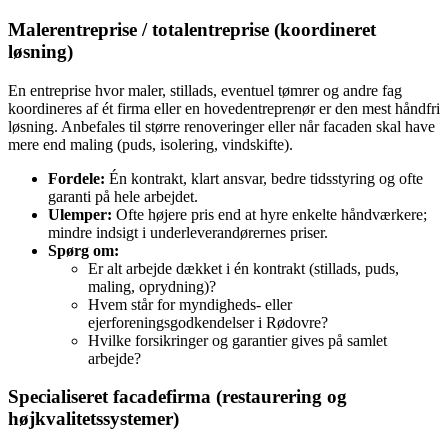
Malerentreprise / totalentreprise (koordineret
løsning)
En entreprise hvor maler, stillads, eventuel tømrer og andre fag
koordineres af ét firma eller en hovedentreprenør er den mest håndfri
løsning. Anbefales til større renoveringer eller når facaden skal have
mere end maling (puds, isolering, vindskifte).
Fordele:
Én kontrakt, klart ansvar, bedre tidsstyring og ofte
garanti på hele arbejdet.
Ulemper:
Ofte højere pris end at hyre enkelte håndværkere;
mindre indsigt i underleverandørernes priser.
Spørg om:
Er alt arbejde dækket i én kontrakt (stillads, puds,
maling, oprydning)?
Hvem står for myndigheds‑ eller
ejerforeningsgodkendelser i Rødovre?
Hvilke forsikringer og garantier gives på samlet
arbejde?
Specialiseret facadefirma (restaurering og
højkvalitetssystemer)