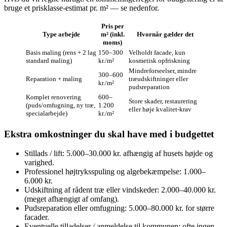
bruge et prisklasse-estimat pr. m² — se nedenfor.
Pris per
Type arbejde
m² (inkl.
Hvornår gælder det
moms)
Basis maling (rens + 2 lag
150–300
Velholdt facade, kun
standard maling)
kr./m²
kosmetisk opfriskning
Mindreforseelser, mindre
300–600
Reparation + maling
træudskiftninger eller
kr./m²
pudsreparation
Komplet renovering
600–
Store skader, restaurering
(puds/omfugning, ny træ,
1.200
eller høje kvalitet-krav
specialarbejde)
kr./m²
Ekstra omkostninger du skal have med i budgettet
Stillads / lift: 5.000–30.000 kr. afhængig af husets højde og
varighed.
Professionel højtryksspuling og algebekæmpelse: 1.000–
6.000 kr.
Udskiftning af rådent træ eller vindskeder: 2.000–40.000 kr.
(meget afhængigt af omfang).
Pudsreparation eller omfugning: 5.000–80.000 kr. for større
facader.
Eventuelle tilladelser / anmeldelse til kommunen: ofte ingen