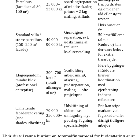
Parcelhus
spartling/reparation
25.000–
træ/pu ds/sten
(facadeareal 80–
af mindre skader,
55.000 kr.
og om der er
150 m²)
primer + 2 lag
råd eller større
maling, stillads
revner.
Hvis huset er
fra
Grundigere
Standard villa /
50’erne/60’erne
reparation, evt.
større parcelhus
40.000–
(alm. i
udskiftning af
(150–250 m²
90.000 kr.
Rødovre) kan
trælister,
facade)
der være behov
kvalitetsmaling
for ekstra
træarbejde.
Flere bygninger
Scaffolding,
i Rødovre
300–700
Etageejendom /
arbejdsmiljø,
kræver
kr./m²
mindre blok
afsyring,
koordination
(totalt
(professionel
pudsreparation,
med
afhænger
entreprise)
maling — ofte
ejerforening —
af m²)
projektpris
indhent
referencer.
Udskiftning af
Pris kan stige
Omfattende
70.000–
rådent træ,
markant ved
facaderenovering
250.000+
omfugning, nyt
fugtskader eller
(stor
kr.
pudslag, fugning,
dårligt tidligere
skadesudbedring)
specialarbejde
arbejde.
Hvis du vil regne hurtigt: en tommelfingerregel for budgettering er at