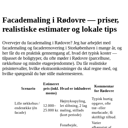
Facademaling i Rødovre — priser,
realistiske estimater og lokale tips
Overvejer du facademaling i Rødovre? Jeg har arbejdet med
facademaling og facaderenovering i Storkøbenhavn i mange år, og
her får du en praktisk gennemgang af, hvad det typisk koster —
tilpasset de boligtyper, du ofte møder i Rødovre (parcelhuse,
rækkehuse og mindre etageejendomme). Du får realistiske
prisintervaller, hvilke ekstraomkostninger du skal regne med, og
hvilke spørgsmål du bør stille malermesteren.
Estimeret
Kommentar
Scenario
pris (inkl.
Hvad er inkluderet
for Rødovre
moms)
Typisk hurtig
Højtryksspyling,
Lille rækkehus /
opgave, ofte
12.000–
let slibning, 2 lag
enderække (én
træ- eller
25.000 kr.
maling, stillads
facade)
murfacade; få
(kort periode)
skriftligt tilbud.
Varier
Forarbejde,
afhængigt af