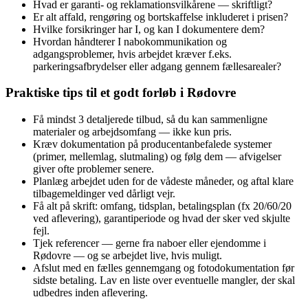
Hvad er garanti‑ og reklamationsvilkårene — skriftligt?
Er alt affald, rengøring og bortskaffelse inkluderet i prisen?
Hvilke forsikringer har I, og kan I dokumentere dem?
Hvordan håndterer I nabokommunikation og
adgangsproblemer, hvis arbejdet kræver f.eks.
parkeringsafbrydelser eller adgang gennem fællesarealer?
Praktiske tips til et godt forløb i Rødovre
Få mindst 3 detaljerede tilbud, så du kan sammenligne
materialer og arbejdsomfang — ikke kun pris.
Kræv dokumentation på producentanbefalede systemer
(primer, mellemlag, slutmaling) og følg dem — afvigelser
giver ofte problemer senere.
Planlæg arbejdet uden for de vådeste måneder, og aftal klare
tilbagemeldinger ved dårligt vejr.
Få alt på skrift: omfang, tidsplan, betalingsplan (fx 20/60/20
ved aflevering), garantiperiode og hvad der sker ved skjulte
fejl.
Tjek referencer — gerne fra naboer eller ejendomme i
Rødovre — og se arbejdet live, hvis muligt.
Afslut med en fælles gennemgang og foto­dokumentation før
sidste betaling. Lav en liste over eventuelle mangler, der skal
udbedres inden aflevering.