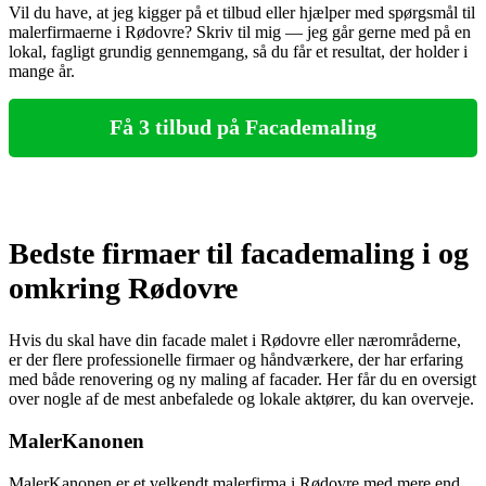
Vil du have, at jeg kigger på et tilbud eller hjælper med spørgsmål til
malerfirmaerne i Rødovre? Skriv til mig — jeg går gerne med på en
lokal, fagligt grundig gennemgang, så du får et resultat, der holder i
mange år.
Få 3 tilbud på Facademaling
Bedste firmaer til facademaling i og
omkring Rødovre
Hvis du skal have din facade malet i Rødovre eller nærområderne,
er der flere professionelle firmaer og håndværkere, der har erfaring
med både renovering og ny maling af facader. Her får du en oversigt
over nogle af de mest anbefalede og lokale aktører, du kan overveje.
MalerKanonen
MalerKanonen er et velkendt malerfirma i Rødovre med mere end