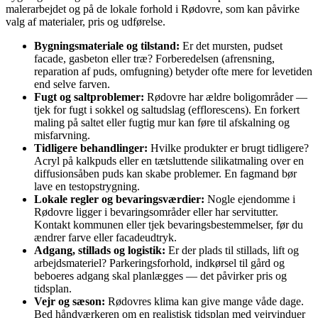
malerarbejdet og på de lokale forhold i Rødovre, som kan påvirke
valg af materialer, pris og udførelse.
Bygningsmateriale og tilstand:
Er det mursten, pudset
facade, gasbeton eller træ? Forberedelsen (afrensning,
reparation af puds, omfugning) betyder ofte mere for levetiden
end selve farven.
Fugt og saltproblemer:
Rødovre har ældre boligområder —
tjek for fugt i sokkel og saltudslag (efflorescens). En forkert
maling på saltet eller fugtig mur kan føre til afskalning og
misfarvning.
Tidligere behandlinger:
Hvilke produkter er brugt tidligere?
Acryl på kalkpuds eller en tætsluttende silikatmaling over en
diffusionsåben puds kan skabe problemer. En fagmand bør
lave en testopstrygning.
Lokale regler og bevaringsværdier:
Nogle ejendomme i
Rødovre ligger i bevaringsområder eller har servitutter.
Kontakt kommunen eller tjek bevaringsbestemmelser, før du
ændrer farve eller facadeudtryk.
Adgang, stillads og logistik:
Er der plads til stillads, lift og
arbejdsmateriel? Parkeringsforhold, indkørsel til gård og
beboeres adgang skal planlægges — det påvirker pris og
tidsplan.
Vejr og sæson:
Rødovres klima kan give mange våde dage.
Bed håndværkeren om en realistisk tidsplan med vejrvinduer