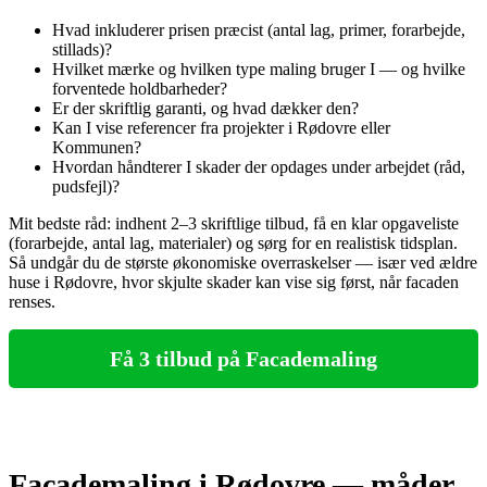
Hvad inkluderer prisen præcist (antal lag, primer, forarbejde,
stillads)?
Hvilket mærke og hvilken type maling bruger I — og hvilke
forventede holdbarheder?
Er der skriftlig garanti, og hvad dækker den?
Kan I vise referencer fra projekter i Rødovre eller
Kommunen?
Hvordan håndterer I skader der opdages under arbejdet (råd,
pudsfejl)?
Mit bedste råd: indhent 2–3 skriftlige tilbud, få en klar opgaveliste
(forarbejde, antal lag, materialer) og sørg for en realistisk tidsplan.
Så undgår du de største økonomiske overraskelser — især ved ældre
huse i Rødovre, hvor skjulte skader kan vise sig først, når facaden
renses.
Få 3 tilbud på Facademaling
Facademaling i Rødovre — måder