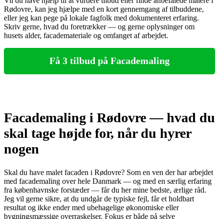
Vil du have hjælp til at vurdere tilbud eller finde anbefalede malere i
Rødovre, kan jeg hjælpe med en kort gennemgang af tilbuddene,
eller jeg kan pege på lokale fagfolk med dokumenteret erfaring.
Skriv gerne, hvad du foretrækker — og gerne oplysninger om
husets alder, facademateriale og omfanget af arbejdet.
Få 3 tilbud på Facademaling
Facademaling i Rødovre — hvad du
skal tage højde for, når du hyrer
nogen
Skal du have malet facaden i Rødovre? Som en ven der har arbejdet
med facademaling over hele Danmark — og med en særlig erfaring
fra københavnske forstæder — får du her mine bedste, ærlige råd.
Jeg vil gerne sikre, at du undgår de typiske fejl, får et holdbart
resultat og ikke ender med ubehagelige økonomiske eller
bygningsmæssige overraskelser. Fokus er både på selve