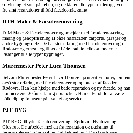
service og et smil på læben, og de klarer alle typer maleropgaver –
fra små reparationer til fuld facadeomlægning.
DJM Maler & Facaderenovering
DJM Maler & Facaderenovering arbejder med facaderenovering,
maling og genopfriskning af både husfacader, carporte, garager og
andre bygningsdele. De har stor erfaring med facaderenovering i
Rødovre og omegn og tilbyder både traditionelle og moderne
løsninger til alle typer bygninger.
Murermester Peter Luca Thomsen
Selvom Murermester Peter Luca Thomsen primært er murer, har han
også stor erfaring med facaderenovering og pudset af facader i
Rødovre. Han kan hjælpe med både reparation og ny facade, og han
har mere end 20 års erfaring i branchen. Han er kendt for at være
pålidelig og fokusere på kvalitet og service.
PJT BYG
PJT BYG tilbyder facaderenovering i Rødovre, Hvidovre og
Glostrup. De arbejder med alt fra reparation og pudsning til
facadeisolering og udskiftning af beklædning. De skræddersyr