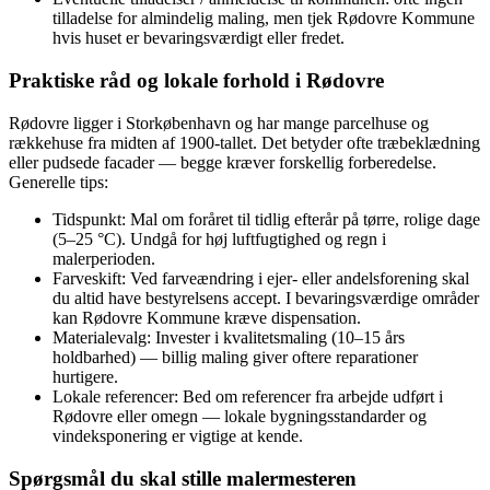
tilladelse for almindelig maling, men tjek Rødovre Kommune
hvis huset er bevaringsværdigt eller fredet.
Praktiske råd og lokale forhold i Rødovre
Rødovre ligger i Storkøbenhavn og har mange parcelhuse og
rækkehuse fra midten af 1900-tallet. Det betyder ofte træbeklædning
eller pudsede facader — begge kræver forskellig forberedelse.
Generelle tips:
Tidspunkt: Mal om foråret til tidlig efterår på tørre, rolige dage
(5–25 °C). Undgå for høj luftfugtighed og regn i
malerperioden.
Farveskift: Ved farveændring i ejer- eller andelsforening skal
du altid have bestyrelsens accept. I bevaringsværdige områder
kan Rødovre Kommune kræve dispensation.
Materialevalg: Invester i kvalitetsmaling (10–15 års
holdbarhed) — billig maling giver oftere reparationer
hurtigere.
Lokale referencer: Bed om referencer fra arbejde udført i
Rødovre eller omegn — lokale bygningsstandarder og
vindeksponering er vigtige at kende.
Spørgsmål du skal stille malermesteren