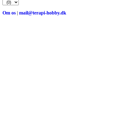
efter:
Om os
|
mail@terapi-hobby.dk