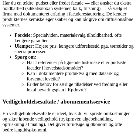
Har du en ældre, pudset eller fredet facade — eller ønsker du ekstra
holdbarhed (silikat/siloxan systemer, kalk, filtsning) — så vælg et
firma med dokumenteret erfaring i facade­restaurering. De kender
produkternes kemiske egenskaber og kan rådgive om diffusionsåbne
systemer.
Fordele:
Specialviden, materialevalg tilholdbarhed, ofte
længere garantier.
Ulemper:
Højere pris, længere udførelsestid pga. tørretider og
specialprocesser.
Spørg om:
Har I referencer på lignende historiske eller pudsede
facader i hovedstadsområdet?
Kan I dokumentere produktvalg med dataark og
forventet levetid?
Er der behov for særlige tilladelser ved fredning eller
lokal bevaringsplan i Rødovre?
Vedligeholdelsesaftale / abonnementsservice
En vedligeholdelsesaftale er ideel, hvis du vil sprede omkostninger
og sikre løbende vedligehold (trykprøver, algebehandling,
opfriskning af maling). Det giver forudsigelig økonomi og ofte
bedre langtidsøkonomi.