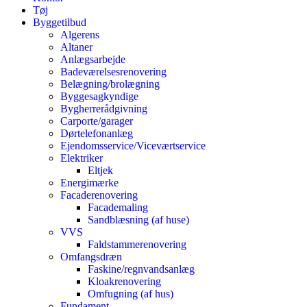
Tøj
Byggetilbud
Algerens
Altaner
Anlægsarbejde
Badeværelsesrenovering
Belægning/brolægning
Byggesagkyndige
Bygherrerådgivning
Carporte/garager
Dørtelefonanlæg
Ejendomsservice/Viceværtservice
Elektriker
Eltjek
Energimærke
Facaderenovering
Facademaling
Sandblæsning (af huse)
VVS
Faldstammerenovering
Omfangsdræn
Faskine/regnvandsanlæg
Kloakrenovering
Omfugning (af hus)
Fundament