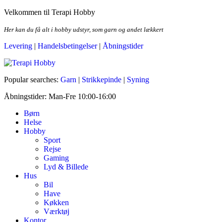
Skip
Velkommen til Terapi Hobby
to
the
Her kan du få alt i hobby udstyr, som garn og andet lækkert
content
Levering
|
Handelsbetingelser
|
Åbningstider
Terapi Hobby
Popular searches:
Garn
|
Strikkepinde
|
Syning
Åbningstider: Man-Fre 10:00-16:00
Børn
Helse
Hobby
Sport
Rejse
Gaming
Lyd & Billede
Hus
Bil
Have
Køkken
Værktøj
Kontor