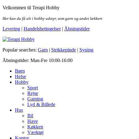
Skip
Velkommen til Terapi Hobby
to
the
Her kan du få alt i hobby udstyr, som garn og andet lækkert
content
Levering
|
Handelsbetingelser
|
Åbningstider
Terapi Hobby
Popular searches:
Garn
|
Strikkepinde
|
Syning
Åbningstider: Man-Fre 10:00-16:00
Børn
Helse
Hobby
Sport
Rejse
Gaming
Lyd & Billede
Hus
Bil
Have
Køkken
Værktøj
Kontor