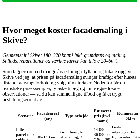
Hvor meget koster facademaling i
Skive?
Gennemsnit i Skive: 180–320 kr./m² inkl. grundrens og maling.
Stillads, reparationer og særlige farver kan tilføje 20–60%.
Som fagperson med mange års erfaring i Jylland og lokale opgaver i
Skive ved jeg, at prisen på facademaling svinger kraftigt efter husets
tilstand, adgangsforhold og valg af materialer. Nedenfor får du
realistiske priseksempler, typiske tillæg og mine egne lokale
observationer — så du kan sammenligne tilbud og få et trygt
beslutningsgrundlag.
Estimeret
Facadeareal
Kommentar
Scenario
Type arbejde
pris (inkl.
(m²)
Skive
moms)
Gode
Lille
14.000–
Grundrens, let
adgangsforhold 
parcelhus /
36.000 kr.
80–140 m²
afrensning, 2 x
byområder i Ski
rækkehus
(180–260