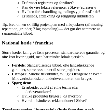
Er firmaet registreret og forsikret?
Kan de vise lokale referencer i Skive (adresser)?
Hvilken forbehandling og malingstype foreslår de?
Er stillads, afdækning og rengøring inkluderet?
Tip: Bed om en skriftlig projektplan med arbejdsfaser (afrensning,
reparation, grunder, 2 lag topmaling) — det gør det nemmere at
sammenligne tilbud.
National kæde / franchise
Større kæder kan give faste processer, standardiserede garantier og
ofte kort leveringstid, men har mindre lokalt ejerskab.
Fordele:
Standardiserede tilbud, ofte landsdækkende
garantier, større ressourcer til store projekter.
Ulemper:
Mindre fleksibilitet, muligvis fritagelse af lokalt
håndværkskendskab; underleverandører kan bruges.
Spørg dem:
Er arbejdet udført af egne teams eller
underleverandører?
Hvilke produkter bruger I, og hvorfor?
Hvordan håndteres reklamationer i Skive?
Totalentreprise / byggesjak (hvis facaden også