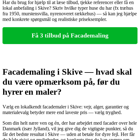
Har du brug for hjælp til at læse tilbud, tjekke referencer eller få en
lokal anbefaling i Skive? Skriv hvilke typer huse du har (fx træhus
fra 1950, murstensvilla, nyrenoveret rækkehus) — så kan jeg hjælpe
med konkrete spørgsmål og realistiske priseksempler.
Få 3 tilbud på Facademaling
Facademaling i Skive — hvad skal
du være opmærksom på, før du
hyrer en maler?
Vælg en lokalkendt facademaler i Skive: vejr, alger, garantier og
materialevalg betyder mere end laveste pris — vælg tryghed.
Som din helt nære ven og én, der har arbejdet med facader over hele
Danmark (især Jylland), vil jeg give dig de vigtigste punkter, så du
får det bedste resultat i Skive — uden at betale for dyre fejl. Her får
du både risici og muligheder, og konkrete ting du kan spørge om,