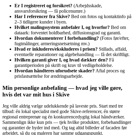
Er I registreret og forsikret?
(Arbejdsskade,
ansvarsforsikring — få policenumre.)
Har I referencer fra Skive?
Bed om fotos og kontaktinfo på
2–3 tidligere kunder i byen.
Hvilket malingssystem anbefaler I, og hvorfor?
Bed om
dataark: forventet holdbarhed, diffusionsgrad og garanti.
Hvordan dokumenterer I forbehandling?
(Fotos før/efter,
fugtmålinger, armeringsnetsætning mv.)
Hvad er inkluderes/ekskluderes i prisen?
Stillads, affald,
eventuelle reparationer og algebehandling — få det skriftligt.
Hvilken garanti giver I, og hvad dækker den?
Få
garantiperioden på skrift og krav til vedligeholdelse.
Hvordan håndteres uforudsete skader?
Aftal proces og
prisfastsættelse for ændringsarbejde.
Min personlige anbefaling — hvad jeg ville gøre,
hvis det var mit hus i Skive
Jeg ville aldrig vælge udelukkende på laveste pris. Start med tre
tilbud: én lokal specialist med gode Skive-referencer, én større
regional entreprenør og én konkurrencedygtig lokal håndværker.
Sammenlign ikke kun pris — tjek hvilke produkter, forbehandlinger
og garantier de byder ind med. Og tag altid billeder af facaden før
arbejdet, så du og maleren har samme udgangspunkt.