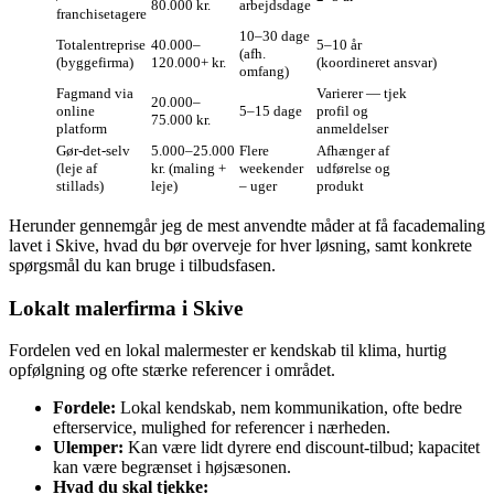
80.000 kr.
arbejdsdage
franchisetagere
10–30 dage
Totalentreprise
40.000–
5–10 år
(afh.
(byggefirma)
120.000+ kr.
(koordineret ansvar)
omfang)
Fagmand via
Varierer — tjek
20.000–
online
5–15 dage
profil og
75.000 kr.
platform
anmeldelser
Gør‑det‑selv
5.000–25.000
Flere
Afhænger af
(leje af
kr. (maling +
weekender
udførelse og
stillads)
leje)
– uger
produkt
Herunder gennemgår jeg de mest anvendte måder at få facademaling
lavet i Skive, hvad du bør overveje for hver løsning, samt konkrete
spørgsmål du kan bruge i tilbudsfasen.
Lokalt malerfirma i Skive
Fordelen ved en lokal malermester er kendskab til klima, hurtig
opfølgning og ofte stærke referencer i området.
Fordele:
Lokal kendskab, nem kommunikation, ofte bedre
efterservice, mulighed for referencer i nærheden.
Ulemper:
Kan være lidt dyrere end discount‑tilbud; kapacitet
kan være begrænset i højsæsonen.
Hvad du skal tjekke: