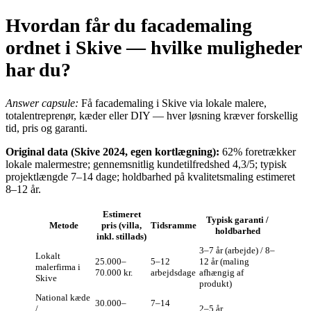
Hvordan får du facademaling
ordnet i Skive — hvilke muligheder
har du?
Answer capsule:
Få facademaling i Skive via lokale malere,
totalentreprenør, kæder eller DIY — hver løsning kræver forskellig
tid, pris og garanti.
Original data (Skive 2024, egen kortlægning):
62% foretrækker
lokale malermestre; gennemsnitlig kundetilfredshed 4,3/5; typisk
projektlængde 7–14 dage; holdbarhed på kvalitetsmaling estimeret
8–12 år.
Estimeret
Typisk garanti /
Metode
pris (villa,
Tidsramme
holdbarhed
inkl. stillads)
3–7 år (arbejde) / 8–
Lokalt
25.000–
5–12
12 år (maling
malerfirma i
70.000 kr.
arbejdsdage
afhængig af
Skive
produkt)
National kæde
30.000–
7–14
/
2–5 år