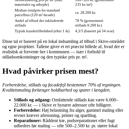
materialer og arbejde)
235 kr./m²)
Median totalpris for standard
ca. 28.200 kr.
parcelhus (120 m² facade)
Andel af tilbud der inkluderede
78 % (gennemsnit
stillads
stillads 9.200 kr.)
Typisk kundetilfredshed (efter 1 år)
4,3/5 (baseret på 34 svar)
Disse tal er baseret på en lokal indsamling af tilbud i Skive-området
og egne projekter. Tallene giver et ret præcist billede af, hvad der er
realistisk at forvente her i kommunen — især i forhold til
stilladsomkostninger og den typiske pris pr. m².
Hvad påvirker prisen mest?
Forberedelse, stillads og facadefejl bestemmer 70% af regningen.
Kvalitetsmaling forlænger holdbarhed og sparer i længden.
Stillads og adgang:
Omfattende stillads kan være 6.000–
22.000 kr. — i Skive er bynære adresser ofte billigere.
Forberedelse:
Høj belastning fra alger, gammel maling eller
revner kræver afrensning, primer og spartling.
Reparationer:
Råddent træ, pudsreparationer eller fugt
udbedres før maling — ofte 500–2.500 kr. pr. større lokal