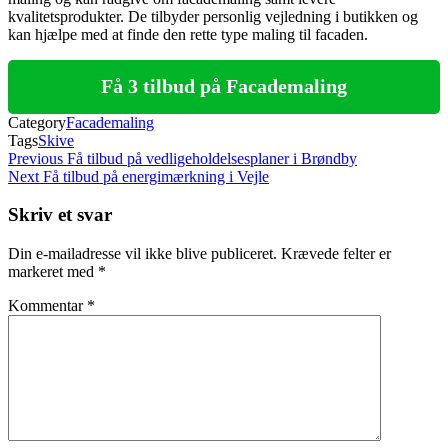
kvalitetsprodukter. De tilbyder personlig vejledning i butikken og
kan hjælpe med at finde den rette type maling til facaden.
Få 3 tilbud på Facademaling
Category
Facademaling
Tags
Skive
Indlægsnavigation
Previous
Previous
Få tilbud på vedligeholdelsesplaner i Brøndby
Post
Next
Next
Få tilbud på energimærkning i Vejle
Post
Skriv et svar
Din e-mailadresse vil ikke blive publiceret.
Krævede felter er
markeret med
*
Kommentar
*