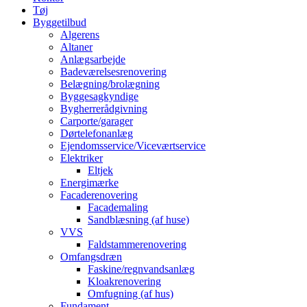
Tøj
Byggetilbud
Algerens
Altaner
Anlægsarbejde
Badeværelsesrenovering
Belægning/brolægning
Byggesagkyndige
Bygherrerådgivning
Carporte/garager
Dørtelefonanlæg
Ejendomsservice/Viceværtservice
Elektriker
Eltjek
Energimærke
Facaderenovering
Facademaling
Sandblæsning (af huse)
VVS
Faldstammerenovering
Omfangsdræn
Faskine/regnvandsanlæg
Kloakrenovering
Omfugning (af hus)
Fundament