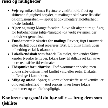
risici og muligheder
Vejr og mikroklima:
Kystnære vindforhold, frost og
skiftende fugtighed betyder, at malingen skal være fleksibel
og diffusionsåben — spørg til dokumenteret holdbarhed i
lokale forhold.
Alger og mug:
Mange facader i Skive får alger hurtigt. Sørg
for forbehandling (alge-/fungicid) og vælg systemer, der
modvirker genvækst.
Fundamentale skader før maling:
Revner, fugt i murværk
eller dårligt puds skal repareres først. En billig finish uden
udbedring er falsk økonomi.
Lokalkendskab som fordel:
En maler, der kender Skive,
kender typiske fejltyper, lokale krav til stillads og kan give
mere realistiske tidsestimater.
Tidspunkt for udførelse:
Forår–sommer er bedst, men
undgå arbejdstimer med kraftig vind eller regn. Diskutér
bufferdage i kontrakten.
Miljø og affald:
Spørg til korrekt bortskaffelse af kemikalier
og overfladeaffald — god praksis giver færre lokale
problemer og er ofte lovpligtigt.
Konkrete spørgsmål du bør stille — brug dem som
tjekliste