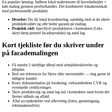
En populær løsning: Indhent lokal malermester til hovedarbejdet +
køb maling gennem profforhandler. Det kombinerer lokalkendskab
med professionelle produkter.
Hvorfor:
Du får lokal koordinering, samtidig med at du sikrer
produktkvalitet og ofte bedre garanti på maling.
Praktisk råd:
Specificér produktnavn i kontrakten (f.eks.
akryl deep‑primed facadeprodukt) og antal lag.
Kort tjekliste før du skriver under
på facademalingen
Få mindst 3 skriftlige tilbud med arbejdsbeskrivelse og
tidsplan.
Bed om referencer fra Skive eller nærområdet — ring gerne til
tidligere kunder.
Kræv dokumentation på forsikring, virksomhedens CVR og
eventuelle certificeringer.
Skriv produktvalg og antal lag ind i kontrakten samt hvem der
fjerner stillads og affald.
Aftal acceptkriterier ved aflevering (fotos, gennemgang,
reklamationsfrist).