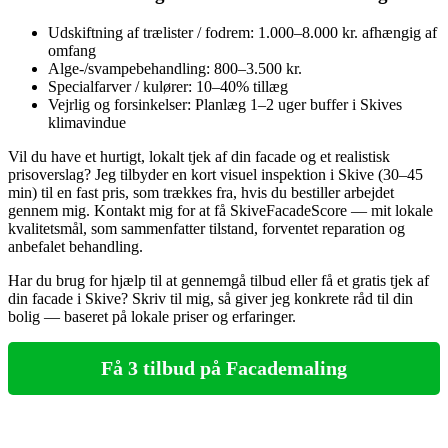
Udskiftning af trælister / fodrem: 1.000–8.000 kr. afhængig af
omfang
Alge‑/svampebehandling: 800–3.500 kr.
Specialfarver / kulører: 10–40% tillæg
Vejrlig og forsinkelser: Planlæg 1–2 uger buffer i Skives
klimavindue
Vil du have et hurtigt, lokalt tjek af din facade og et realistisk
prisoverslag? Jeg tilbyder en kort visuel inspektion i Skive (30–45
min) til en fast pris, som trækkes fra, hvis du bestiller arbejdet
gennem mig. Kontakt mig for at få SkiveFacadeScore — mit lokale
kvalitetsmål, som sammenfatter tilstand, forventet reparation og
anbefalet behandling.
Har du brug for hjælp til at gennemgå tilbud eller få et gratis tjek af
din facade i Skive? Skriv til mig, så giver jeg konkrete råd til din
bolig — baseret på lokale priser og erfaringer.
Få 3 tilbud på Facademaling