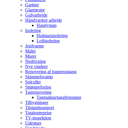
Gartner
Glarmestre
Gulvarbejde
Håndværker arbejde
Handyman
Isolering
Hulmursisolering
Loftisolering
Jordvarme
Maler
Murer
Nedrivning
Nye vinduer
Renovering af trappeopgang
Skimmelsvamp
Solceller
Strømpeforing
Tagrenovering
Tagmaling/tagafrensning
Tilbygninger
Tilstandsrapport
Totalentreprise
TV-inspektion
Udestuer