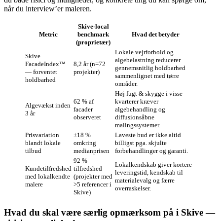
når du interview’er maleren.
Skive-local
Metric
benchmark
Hvad det betyder
(proprietær)
Lokale vejrforhold og
Skive
algebelastning reducerer
FacadeIndex™
8,2 år (n=72
gennemsnitlig holdbarhed
— forventet
projekter)
sammenlignet med tørre
holdbarhed
områder.
Høj fugt & skygge i visse
62 % af
kvarterer kræver
Algevækst inden
facader
algebehandling og
3 år
observeret
diffusionsåbne
malingssystemer.
Prisvariation
±18 %
Laveste bud er ikke altid
blandt lokale
omkring
billigst pga. skjulte
tilbud
medianprisen
forbehandlinger og garanti.
92 %
Lokalkendskab giver kortere
Kundetilfredshed
tilfredshed
leveringstid, kendskab til
med lokalkendte
(projekter med
materialevalg og færre
malere
>5 referencer i
overraskelser.
Skive)
Hvad du skal være særlig opmærksom på i Skive —