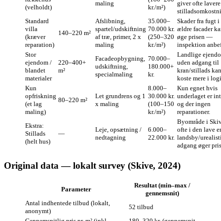
maling
giver ofte lavere
(velholdt)
kr./m²)
stilladsomkostni
Standard
Afslibning,
35.000–
Skader fra fugt i
villa
spartel/udskiftning
70.000 kr.
ældre facader k
140–220 m²
(kræver
af træ, primer, 2 x
(250–320
øge prisen —
reparation)
maling
kr./m²)
inspektion anbef
Stor
Landlige ejen
Facadeopbygning,
70.000–
ejendom /
220–400+
uden adgang til
udskiftning,
180.000+
blandet
m²
kran/stillads ka
specialmaling
kr.
materialer
koste mere i logi
Kun
8.000–
Kun egnet hvis
opfriskning
Let grundrens og 1
30.000 kr.
underlaget er in
80–220 m²
(et lag
x maling
(100–150
og der ingen
maling)
kr./m²)
reparationer.
Byområde i Ski
Ekstra:
Leje, opsætning /
6.000–
ofte i den lave 
Stillads
—
nedtagning
22.000 kr.
landsby/urealist
(helt hus)
adgang øger pris
Original data — lokalt survey (Skive, 2024)
Resultat (min–max /
Parameter
gennemsnit)
Antal indhentede tilbud (lokalt,
52 tilbud
anonymt)
Gennemsnitlig pris pr. m² (inkl.
180–320 kr. (gennemsnit