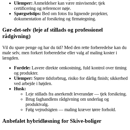
Ulemper:
Anmeldelser kan være misvisende; tjek
certificering og referencer nøje.
Spørgselstips:
Bed om fotos fra lignende projekter,
dokumentation af forsikring og firmategning.
Gør‑det‑selv (leje af stillads og professionel
rådgivning)
Vil du spare penge og har du tid? Med den rette forberedelse kan du
male selv, men forkert forberedelse eller valg af maling koster i
længden.
Fordele:
Lavere direkte omkostning, fuld kontrol over timing
og produkter.
Ulemper:
Større tidsforbrug, risiko for dårlig finish; sikkerhed
ved arbejde i højden.
Husk:
Leje stillads fra anerkendt leverandør — tjek forsikring.
Brug faghandlens rådgivning om underlag og
produktvalg.
Følg vejrudsigten — maling kræver tørre forhold.
Anbefalet hybridløsning for Skive‑boliger