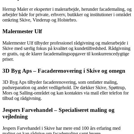
Herrup Maler er eksperter i malerarbejde, herunder facademaling, og
arbejder både for private, erhverv, butikker og institutioner i området
omkring Skive, Vinderup og Holstebro.
Malermester Ulf
Malermester Ulf tilbyder professionel rådgivning og malerarbejde i
Skive med særlig fokus på kvalitet og kundetilfredshed. Rådgivning
er gratis, og de klarer facademalingsopgaver til konkurrencedygtige
priser.
3D Byg Aps – Facaderenovering i Skive og omegn
3D Byg Aps tilbyder facaderenovering, som omfatter maling,
pudsreparation og andet vedligehold. De dækker Skive, Spøttrup,
Mors og Salling-området og kan kontaktes via mail eller telefon for
tilbud og rådgivning.
Jespers Farvehandel – Specialiseret maling og
vejledning
Jespers Farvehandel i Skive har mere end 100 års erfaring med
maling og kan rådgive om facademaling samt levere