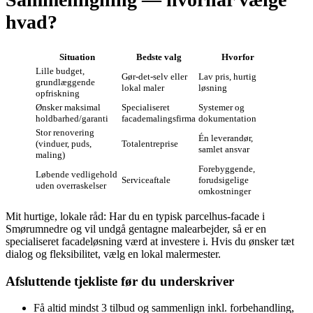
hvad?
Situation
Bedste valg
Hvorfor
Lille budget,
Gør‑det‑selv eller
Lav pris, hurtig
grundlæggende
lokal maler
løsning
opfriskning
Ønsker maksimal
Specialiseret
Systemer og
holdbarhed/garanti
facademalingsfirma
dokumentation
Stor renovering
Én leverandør,
(vinduer, puds,
Totalentreprise
samlet ansvar
maling)
Forebyggende,
Løbende vedligehold
Serviceaftale
forudsigelige
uden overraskelser
omkostninger
Mit hurtige, lokale råd: Har du en typisk parcelhus‑facade i
Smørumnedre og vil undgå gentagne malearbejder, så er en
specialiseret facadeløsning værd at investere i. Hvis du ønsker tæt
dialog og fleksibilitet, vælg en lokal malermester.
Afsluttende tjekliste før du underskriver
Få altid mindst 3 tilbud og sammenlign inkl. forbehandling,