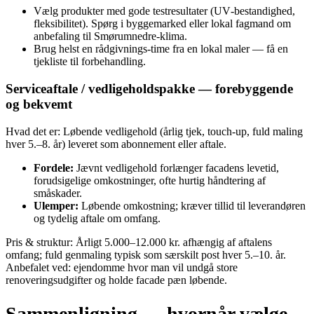
Vælg produkter med gode testresultater (UV‑bestandighed,
fleksibilitet). Spørg i byggemarked eller lokal fagmand om
anbefaling til Smørumnedre-klima.
Brug helst en rådgivnings‑time fra en lokal maler — få en
tjekliste til forbehandling.
Serviceaftale / vedligeholdspakke — forebyggende
og bekvemt
Hvad det er: Løbende vedligehold (årlig tjek, touch‑up, fuld maling
hver 5.–8. år) leveret som abonnement eller aftale.
Fordele:
Jævnt vedligehold forlænger facadens levetid,
forudsigelige omkostninger, ofte hurtig håndtering af
småskader.
Ulemper:
Løbende omkostning; kræver tillid til leverandøren
og tydelig aftale om omfang.
Pris & struktur: Årligt 5.000–12.000 kr. afhængig af aftalens
omfang; fuld genmaling typisk som særskilt post hver 5.–10. år.
Anbefalet ved: ejendomme hvor man vil undgå store
renoveringsudgifter og holde facade pæn løbende.
Sammenligning — hvornår vælge