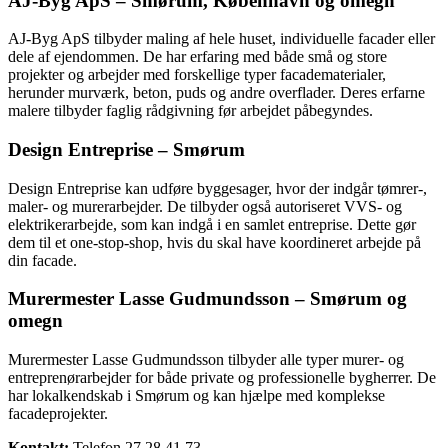
AJ-Byg ApS – Smørum, København og omegn
AJ-Byg ApS tilbyder maling af hele huset, individuelle facader eller
dele af ejendommen. De har erfaring med både små og store
projekter og arbejder med forskellige typer facadematerialer,
herunder murværk, beton, puds og andre overflader. Deres erfarne
malere tilbyder faglig rådgivning før arbejdet påbegyndes.
Design Entreprise – Smørum
Design Entreprise kan udføre byggesager, hvor der indgår tømrer-,
maler- og murerarbejder. De tilbyder også autoriseret VVS- og
elektrikerarbejde, som kan indgå i en samlet entreprise. Dette gør
dem til et one-stop-shop, hvis du skal have koordineret arbejde på
din facade.
Murermester Lasse Gudmundsson – Smørum og
omegn
Murermester Lasse Gudmundsson tilbyder alle typer murer- og
entreprenørarbejder for både private og professionelle bygherrer. De
har lokalkendskab i Smørum og kan hjælpe med komplekse
facadeprojekter.
Kontakt:
Telefon 27 28 41 73