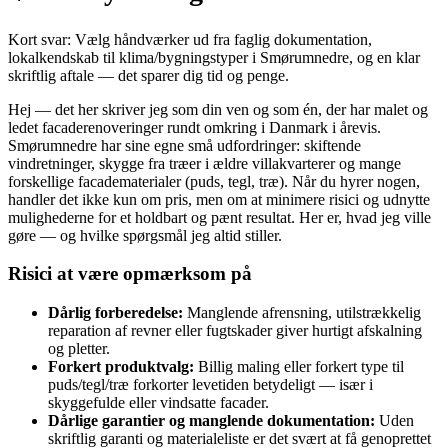
Kort svar: Vælg håndværker ud fra faglig dokumentation,
lokalkendskab til klima/bygningstyper i Smørumnedre, og en klar
skriftlig aftale — det sparer dig tid og penge.
Hej — det her skriver jeg som din ven og som én, der har malet og
ledet facaderenoveringer rundt omkring i Danmark i årevis.
Smørumnedre har sine egne små udfordringer: skiftende
vindretninger, skygge fra træer i ældre villakvarterer og mange
forskellige facade­materialer (puds, tegl, træ). Når du hyrer nogen,
handler det ikke kun om pris, men om at minimere risici og udnytte
mulighederne for et holdbart og pænt resultat. Her er, hvad jeg ville
gøre — og hvilke spørgsmål jeg altid stiller.
Risici at være opmærksom på
Dårlig forberedelse:
Manglende afrensning, utilstrækkelig
reparation af revner eller fugtskader giver hurtigt afskalning
og pletter.
Forkert produktvalg:
Billig maling eller forkert type til
puds/tegl/træ forkorter levetiden betydeligt — især i
skyggefulde eller vindsatte facader.
Dårlige garantier og manglende dokumentation:
Uden
skriftlig garanti og materialeliste er det svært at få genoprettet