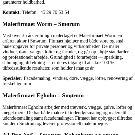
garanterer holdbarhed.
Kontakt:
Telefon +45 29 70 53 54
Malerfirmaet Worm – Smørum
Med over 35 års erfaring i malerfaget er Malerfirmaet Worm en
erfaren aktør i Smørum. Firmaet hjælper med både store og små
maleropgaver for private personer og virksomheder. De maler
vinduer, døre, vægge, lofter og facader, og går op i høje standarder
og professionelt arbejde. Grundighed i forarbejdet — sparkling,
slibning og afdækning — er deres tilgang til at sikre 100 %
tilfredsstillende resultater, som holder i mange år.
Specialer:
Facademaling, vinduer, døre, vægge, lofter, renovering af
forskellige rum
Malerfirmaet Egholm – Smørum
Malerfirmaet Egholm arbejder med træværk, vægge, gulve, lofter og
meget mere. De har både malere til indendørsmaling og malere til
udendørsmaling samt facademalinger. Firmaet har opbygget tilfredse
kunder i Smørum og leverer professionelt malerarbejde.