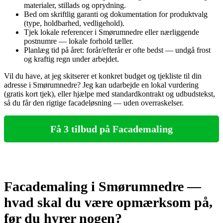
materialer, stillads og oprydning.
Bed om skriftlig garanti og dokumentation for produktvalg
(type, holdbarhed, vedligehold).
Tjek lokale referencer i Smørumnedre eller nærliggende
postnumre — lokale forhold tæller.
Planlæg tid på året: forår/efterår er ofte bedst — undgå frost
og kraftig regn under arbejdet.
Vil du have, at jeg skitserer et konkret budget og tjekliste til din
adresse i Smørumnedre? Jeg kan udarbejde en lokal vurdering
(gratis kort tjek), eller hjælpe med standardkontrakt og udbudstekst,
så du får den rigtige facadeløsning — uden overraskelser.
Få 3 tilbud på Facademaling
Facademaling i Smørumnedre —
hvad skal du være opmærksom på,
før du hyrer nogen?