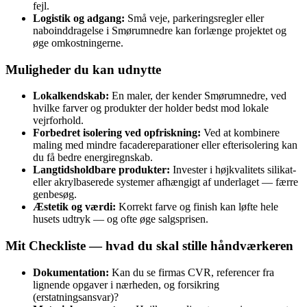
fejl.
Logistik og adgang:
Små veje, parkeringsregler eller
naboinddragelse i Smørumnedre kan forlænge projektet og
øge omkostningerne.
Muligheder du kan udnytte
Lokalkendskab:
En maler, der kender Smørumnedre, ved
hvilke farver og produkter der holder bedst mod lokale
vejrforhold.
Forbedret isolering ved opfriskning:
Ved at kombinere
maling med mindre facade­reparationer eller efterisolering kan
du få bedre energiregnskab.
Langtidsholdbare produkter:
Invester i højkvalitets silikat-
eller akrylbaserede systemer afhængigt af underlaget — færre
genbesøg.
Æstetik og værdi:
Korrekt farve og finish kan løfte hele
husets udtryk — og ofte øge salgsprisen.
Mit Checkliste — hvad du skal stille håndværkeren
Dokumentation:
Kan du se firmas CVR, referencer fra
lignende opgaver i nærheden, og forsikring
(erstatningsansvar)?