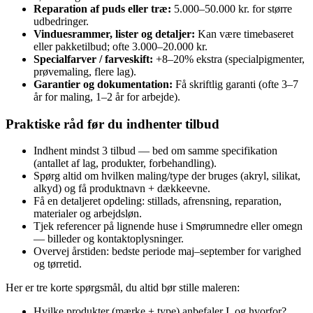
Reparation af puds eller træ:
5.000–50.000 kr. for større
udbedringer.
Vinduesrammer, lister og detaljer:
Kan være timebaseret
eller pakketilbud; ofte 3.000–20.000 kr.
Specialfarver / farveskift:
+8–20% ekstra (specialpigmenter,
prøvemaling, flere lag).
Garantier og dokumentation:
Få skriftlig garanti (ofte 3–7
år for maling, 1–2 år for arbejde).
Praktiske råd før du indhenter tilbud
Indhent mindst 3 tilbud — bed om samme specifikation
(antallet af lag, produkter, forbehandling).
Spørg altid om hvilken maling/type der bruges (akryl, silikat,
alkyd) og få produktnavn + dækkeevne.
Få en detaljeret opdeling: stillads, afrensning, reparation,
materialer og arbejdsløn.
Tjek referencer på lignende huse i Smørumnedre eller omegn
— billeder og kontaktoplysninger.
Overvej årstiden: bedste periode maj–september for varighed
og tørretid.
Her er tre korte spørgsmål, du altid bør stille maleren:
Hvilke produkter (mærke + type) anbefaler I, og hvorfor?