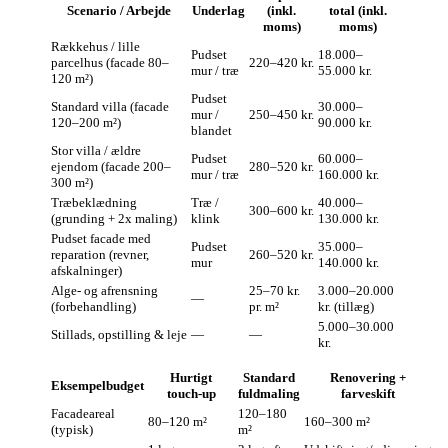
Scenario / Arbejde
Underlag
(inkl.
total (inkl.
moms)
moms)
Rækkehus / lille
Pudset
18.000–
parcelhus (facade 80–
220–420 kr.
mur / træ
55.000 kr.
120 m²)
Pudset
Standard villa (facade
30.000–
mur /
250–450 kr.
120–200 m²)
90.000 kr.
blandet
Stor villa / ældre
Pudset
60.000–
ejendom (facade 200–
280–520 kr.
mur / træ
160.000 kr.
300 m²)
Træbeklædning
Træ /
40.000–
300–600 kr.
(grunding + 2x maling)
klink
130.000 kr.
Pudset facade med
Pudset
35.000–
reparation (revner,
260–520 kr.
mur
140.000 kr.
afskalninger)
Alge- og afrensning
25–70 kr.
3.000–20.000
—
(forbehandling)
pr. m²
kr. (tillæg)
5.000–30.000
Stillads, opstilling & leje
—
—
kr.
Hurtigt
Standard
Renovering +
Eksempelbudget
touch‑up
fuldmaling
farveskift
Facadeareal
120–180
80–120 m²
160–300 m²
(typisk)
m²