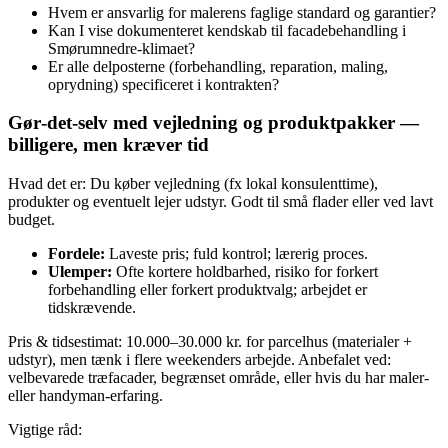
Hvem er ansvarlig for malerens faglige standard og garantier?
Kan I vise dokumenteret kendskab til facadebehandling i
Smørumnedre-klimaet?
Er alle delposterne (forbehandling, reparation, maling,
oprydning) specificeret i kontrakten?
Gør‑det‑selv med vejledning og produktpakker —
billigere, men kræver tid
Hvad det er: Du køber vejledning (fx lokal konsulenttime),
produkter og eventuelt lejer udstyr. Godt til små flader eller ved lavt
budget.
Fordele:
Laveste pris; fuld kontrol; lærerig proces.
Ulemper:
Ofte kortere holdbarhed, risiko for forkert
forbehandling eller forkert produktvalg; arbejdet er
tidskrævende.
Pris & tidsestimat: 10.000–30.000 kr. for parcelhus (materialer +
udstyr), men tænk i flere weekenders arbejde. Anbefalet ved:
velbevarede træfacader, begrænset område, eller hvis du har maler-
eller handyman-erfaring.
Vigtige råd: