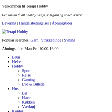
Skip
Velkommen til Terapi Hobby
to
the
Her kan du få alt i hobby udstyr, som garn og andet lækkert
content
Levering
|
Handelsbetingelser
|
Åbningstider
Terapi Hobby
Popular searches:
Garn
|
Strikkepinde
|
Syning
Åbningstider: Man-Fre 10:00-16:00
Børn
Helse
Hobby
Sport
Rejse
Gaming
Lyd & Billede
Hus
Bil
Have
Køkken
Værktøj
Kontor