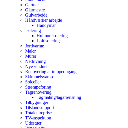
Gartner
Glarmestre
Gulvarbejde
Håndværker arbejde
Handyman
Isolering
Hulmursisolering
Loftisolering
Jordvarme
Maler
Murer
Nedrivning
Nye vinduer
Renovering af trappeopgang
Skimmelsvamp
Solceller
Strømpeforing
Tagrenovering
Tagmaling/tagafrensning
Tilbygninger
Tilstandsrapport
Totalentreprise
TV-inspektion
Udestuer