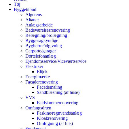
Tøj
Byggetilbud
Algerens
Altaner
Anlægsarbejde
Badeværelsesrenovering
Belægning/brolægning
Byggesagkyndige
Bygherrerådgivning
Carporte/garager
Dørtelefonanlæg
Ejendomsservice/Viceværtservice
Elektriker
Eltjek
Energimærke
Facaderenovering
Facademaling
Sandblæsning (af huse)
VVS
Faldstammerenovering
Omfangsdræn
Faskine/regnvandsanlæg
Kloakrenovering
Omfugning (af hus)
Fundament