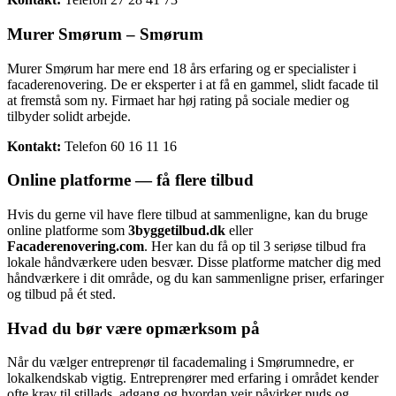
Murer Smørum – Smørum
Murer Smørum har mere end 18 års erfaring og er specialister i
facaderenovering. De er eksperter i at få en gammel, slidt facade til
at fremstå som ny. Firmaet har høj rating på sociale medier og
tilbyder solidt arbejde.
Kontakt:
Telefon 60 16 11 16
Online platforme — få flere tilbud
Hvis du gerne vil have flere tilbud at sammenligne, kan du bruge
online platforme som
3byggetilbud.dk
eller
Facaderenovering.com
. Her kan du få op til 3 seriøse tilbud fra
lokale håndværkere uden besvær. Disse platforme matcher dig med
håndværkere i dit område, og du kan sammenligne priser, erfaringer
og tilbud på ét sted.
Hvad du bør være opmærksom på
Når du vælger entreprenør til facademaling i Smørumnedre, er
lokalkendskab vigtig. Entreprenører med erfaring i området kender
ofte krav til stillads, adgang og hvordan vejr påvirker puds og