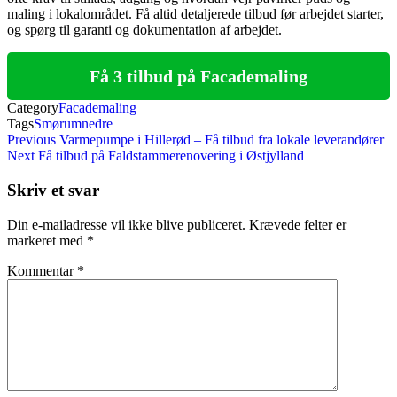
maling i lokalområdet. Få altid detaljerede tilbud før arbejdet starter,
og spørg til garanti og dokumentation af arbejdet.
Få 3 tilbud på Facademaling
Category
Facademaling
Tags
Smørumnedre
Indlægsnavigation
Previous
Previous
Varmepumpe i Hillerød – Få tilbud fra lokale leverandører
Post
Next
Next
Få tilbud på Faldstammerenovering i Østjylland
Post
Skriv et svar
Din e-mailadresse vil ikke blive publiceret.
Krævede felter er
markeret med
*
Kommentar
*