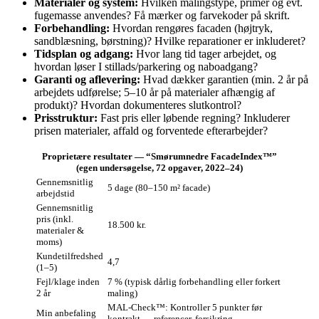
Materialer og system:
Hvilken malingstype, primer og evt.
fugemasse anvendes? Få mærker og farvekoder på skrift.
Forbehandling:
Hvordan rengøres facaden (højtryk,
sandblæsning, børstning)? Hvilke reparationer er inkluderet?
Tidsplan og adgang:
Hvor lang tid tager arbejdet, og
hvordan løser I stillads/parkering og nabo­adgang?
Garanti og aflevering:
Hvad dækker garantien (min. 2 år på
arbejdets udførelse; 5–10 år på materialer afhængig af
produkt)? Hvordan dokumenteres slutkontrol?
Prisstruktur:
Fast pris eller løbende regning? Inkluderer
prisen materialer, affald og forventede efterarbejder?
Proprietære resultater — “Smørumnedre FacadeIndex™”
(egen undersøgelse, 72 opgaver, 2022–24)
Gennemsnitlig
5 dage (80–150 m² facade)
arbejdstid
Gennemsnitlig
pris (inkl.
18.500 kr.
materialer &
moms)
Kundetilfredshed
4,7
(1–5)
Fejl/klage inden
7 % (typisk dårlig forbehandling eller forkert
2 år
maling)
MAL‑Check™: Kontroller 5 punkter før
Min anbefaling
kontrakt — referencer, forsikring,