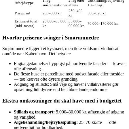
1 lag,
2 lag efter
Udskiftning/udjævning
Arbejdstype
småreparationer
afrens
+ 2–3 lag
250–400
Pris pr. m²
200–300 kr.
300–520 kr.
kr.
Estimeret total
20.000–35.000
35.000–
70.000–170.000 kr.
(inkl. moms)
kr.
90.000 kr.
Hvorfor priserne svinger i Smørumnedre
Smørumnedre ligger i et kystnært, men ikke voldsomt vindudsat
område nær København. Det betyder:
Fugt/algedannelser hyppigst på nordvendte facader — kræver
ofte afrensning.
De fleste huse er parcelhuse med pudset facade eller træsider
— træ kræver ofte dyrere grunding.
Adgang og stillads: Små veje og haver i villakvarterer gør
opsætning lidt dyrere end helt åbne landejendomme.
Ekstra omkostninger du skal have med i budgettet
Stillads og transport:
5.000–30.000 kr. afhængig af adgang
og varighed.
Algebehandling/højtryksspuling:
25–70 kr./m² — ofte
nødvendigt for holdbarhed.