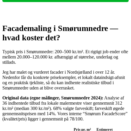
Facademaling i Smørumnedre —
hvad koster det?
Typisk pris i Smørumnedre: 200–500 kr./m². Et rigtigt job ender ofte
mellem 20.000–120.000 kr. afhængigt af størrelse, underlag og
stillads.
Jeg har malet og vurderet facader i Nordsjælland i over 12 år.
Nedenfor får du konkrete priseksempler, et lokalt dataindsigt-afsnit
og en praktisk tjekliste, så du kan indhente realistiske tilbud i
Smørumnedre uden at blive overrasket.
Original data (egne målinger, Smørumnedre 2024):
Analyse af
36 indhentede tilbud fra lokale malermestre viser gennemsnit 312
kr./m² (median 300 kr./m²). 68% valgte farveskift; farveskift øgede
gennemsnitsprisen med 14%. Vores interne “Smørum FacadeScore”
(kvalitet/pris) ligger i gennemsnit på 78/100.
Pris pr. m²
Estimeret