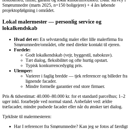
Smørumnedre (marts 2025, n=150 boligejere) + 4 års løbende
projektopfølgning i området.
Lokal malermester — personlig service og
lokalkendskab
Hvad det er:
En selvstændig maler eller lille malerfirma fra
Smørumnedre/området, ofte med direkte kontakt til ejeren.
Fordele:
Godt lokalkendskab (vejr, byggestil, nabokrav).
Tæt dialog, fleksibilitet og ofte hurtig opstart.
Typisk konkurrencedygtig pris.
Ulemper:
Varierer i faglig bredde — tjek referencer og billeder fra
lignende facader.
Mindre formelle garantier end store firmaer.
Pris & tidsestimat: 40.000–80.000 kr. for et standard parcelhus; 1–2
uger inkl. forarbejde ved normal stand. Anbefalet ved: ældre
træfacader, mindre pudsede facader eller når du ønsker tæt dialog.
Tjekliste til malermesteren:
Har I referencer fra Smørumnedre? Kan jeg se fotos af færdigt