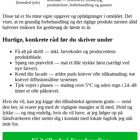
(branded tjek)
produktliste, forbehandling og garanti.
Disse tal er fra mine egne opgaver og opfølgninger i området. Det
viser, at en grundig forbehandling og det rigtige produkt næsten altid
halverer risikoen for genbesøg de første to år.
Hurtige, konkrete råd før du skriver under
Få alt på skrift — inkl. farvekoder og producentens
produktblade.
Spørg om prøvefelt — mal et lille stykke først (særligt ved
nye farver).
Kend din facade — ældre puds kræver ofte silikatmaling; træ
kræver diffusionsåbne systemer.
Tjek vejret i planen — maling over 5°C og uden regn i 24–48
timer er ofte påkrævet.
Hvis du vil, kan jeg kigge din tilbudstekst igennem gratis — send
den her, så svarer jeg med de vigtigste mangler at få med. Held og
lykke — og ring endelig, hvis du vil have, at jeg følger op på
håndværkeren eller sætter dig i kontakt med lokale fagfolk jeg står
inde for.