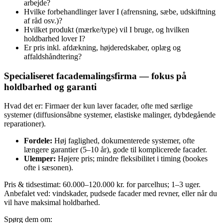
arbejde?
Hvilke forbehandlinger laver I (afrensning, sæbe, udskiftning
af råd osv.)?
Hvilket produkt (mærke/type) vil I bruge, og hvilken
holdbarhed lover I?
Er pris inkl. afdækning, højderedskaber, oplæg og
affaldshåndtering?
Specialiseret facademalingsfirma — fokus på
holdbarhed og garanti
Hvad det er: Firmaer der kun laver facader, ofte med særlige
systemer (diffusionsåbne systemer, elastiske malinger, dybdegående
reparationer).
Fordele:
Høj faglighed, dokumenterede systemer, ofte
længere garantier (5–10 år), gode til komplicerede facader.
Ulemper:
Højere pris; mindre fleksibilitet i timing (bookes
ofte i sæsonen).
Pris & tidsestimat: 60.000–120.000 kr. for parcelhus; 1–3 uger.
Anbefalet ved: vindskader, pudsede facader med revner, eller når du
vil have maksimal holdbarhed.
Spørg dem om: