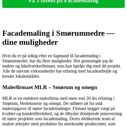
Få 3 tilbud på Facademaling
Facademaling i Smørumnedre —
dine muligheder
Hvis du er på udkig efter en fagmand til facademaling i
Smørumnedre, har du flere muligheder. Her gennemgår jeg de
malere og håndværkerfirmaer, som kan hjælpe dig med dit projekt.
Alle de nævnte virksomheder har erfaring med facadearbejde og
kender lokalområdet.
Malerfirmaet MLR – Smørum og omegn
MLR er en etableret malerfirma med mere end 20 års erfaring i
Smørum, Hedehusene og omegn. De udfører alt fra små
maleropgaver til større facademalinger. Firmaet lægger vægt på
kvalitet og kundetilfredshed, og de tilbyder detaljerede prisoverslag
til større projekter som facademaling. Deres dedikerede team af
malere arbejder med produkter fra anerkendte producenter, som