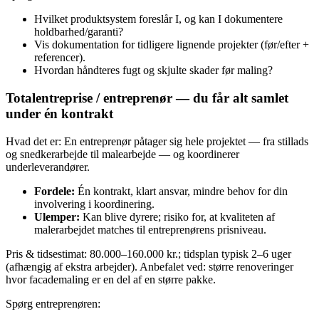
Hvilket produktsystem foreslår I, og kan I dokumentere
holdbarhed/garanti?
Vis dokumentation for tidligere lignende projekter (før/efter +
referencer).
Hvordan håndteres fugt og skjulte skader før maling?
Totalentreprise / entreprenør — du får alt samlet
under én kontrakt
Hvad det er: En entreprenør påtager sig hele projektet — fra stillads
og snedkerarbejde til malearbejde — og koordinerer
underleverandører.
Fordele:
Én kontrakt, klart ansvar, mindre behov for din
involvering i koordinering.
Ulemper:
Kan blive dyrere; risiko for, at kvaliteten af
malerarbejdet matches til entreprenørens prisniveau.
Pris & tidsestimat: 80.000–160.000 kr.; tidsplan typisk 2–6 uger
(afhængig af ekstra arbejder). Anbefalet ved: større renoveringer
hvor facademaling er en del af en større pakke.
Spørg entreprenøren: