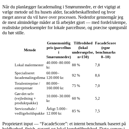
Når du planlægger facademaling i Smørumnedre, er det vigtigt at
vælge metode ud fra husets alder, facadebeskaffenhed og hvor
meget ansvar du vil have over processen. Nedenfor gennemgår jeg
de mest almindelige måder at få arbejdet gjort — med fordel/ulempe,
realistiske priseksempler for lokale parcelhuse, og præcise spørgsmål
du bør stille.
Gennemsnitlig
Tilfredshed
FacadeScore
pris (parcelhus
(lokal
(egne
Metode
i
undersøgelse,
benchmarks
Smørumnedre)
n=150)
0–10)
40.000–80.000
Lokal malermester
88 %
7,8
kr.
Specialiseret
60.000–
92 %
8,6
facademalingsfirma
120.000 kr.
Totalentreprise /
80.000–
75 %
7,0
entreprenør
160.000 kr.
Gør‑det‑selv
10.000–30.000
(vejledning +
60 %
5,2
kr.
produktpakke)
Serviceaftale /
Årligt 5.000–
85 %
7,5
vedligeholdspakke
12.000 kr.
Proprietært input — “FacadeScore”: et internt benchmark baseret på
holdbarhed, finish, garanti og lokal kundetilfredshed. Data: survey i