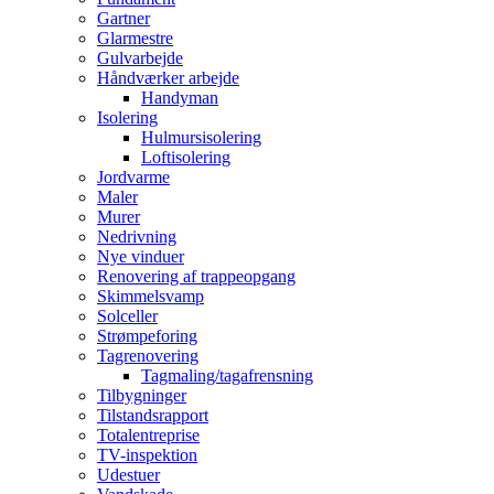
Gartner
Glarmestre
Gulvarbejde
Håndværker arbejde
Handyman
Isolering
Hulmursisolering
Loftisolering
Jordvarme
Maler
Murer
Nedrivning
Nye vinduer
Renovering af trappeopgang
Skimmelsvamp
Solceller
Strømpeforing
Tagrenovering
Tagmaling/tagafrensning
Tilbygninger
Tilstandsrapport
Totalentreprise
TV-inspektion
Udestuer