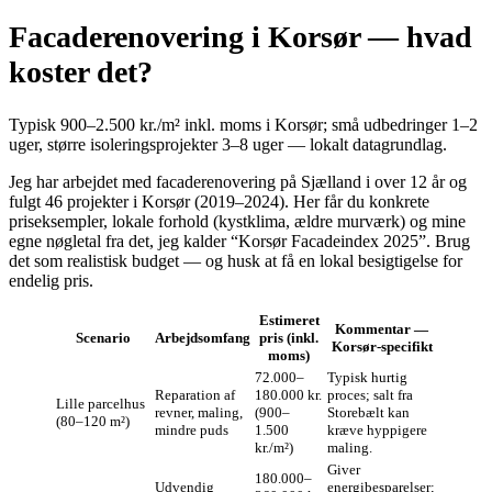
Facaderenovering i Korsør — hvad
koster det?
Typisk 900–2.500 kr./m² inkl. moms i Korsør; små udbedringer 1–2
uger, større isoleringsprojekter 3–8 uger — lokalt datagrundlag.
Jeg har arbejdet med facaderenovering på Sjælland i over 12 år og
fulgt 46 projekter i Korsør (2019–2024). Her får du konkrete
priseksempler, lokale forhold (kystklima, ældre murværk) og mine
egne nøgletal fra det, jeg kalder “Korsør Facadeindex 2025”. Brug
det som realistisk budget — og husk at få en lokal besigtigelse for
endelig pris.
Estimeret
Kommentar —
Scenario
Arbejdsomfang
pris (inkl.
Korsør‑specifikt
moms)
72.000–
Typisk hurtig
Reparation af
180.000 kr.
proces; salt fra
Lille parcelhus
revner, maling,
(900–
Storebælt kan
(80–120 m²)
mindre puds
1.500
kræve hyppigere
kr./m²)
maling.
Giver
180.000–
Udvendig
energibesparelser;