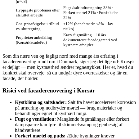
(n=68)
Fugt-/saltindtrængning 38% ·
Hyppigste problemer efter
Forkert mørtel 21% · Forsinkelse
afsluttet arbejde
22%
Gns. prisafvigelse i tilbud
+12% (benchmark: <8% = lav
vs. slutregning
risiko)
Kræv fugtmåling + 10 års
Proprietær anbefaling
dokumenteret facadegaranti ved
(KorsørFacadePro)
kystnære arbejder
Som din nære ven og fagligt nørd med mange års erfaring i
facaderenovering rundt om i Danmark, siger jeg det lige ud: Korsør
er dejligt — men kystnærhed ændrer regnestykket. Her er, hvad du
konkret skal overveje, så du undgår dyre overraskelser og får en
facade, der holder.
Risici ved facaderenovering i Korsør
Kystklima og saltskader:
Salt fra havet accelererer korrosion
på armering og nedbryder mørtel — brug materialer og
behandlinger egnet til kystnært miljø.
Fugt og ventilation:
Manglende fugtmålinger eller forkert
dampspærre kan føre til skimmelsvamp og genbesøg af
håndværkere.
Forkert mørtel og puds:
Ældre bygninger kræver