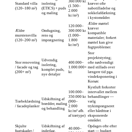
360.000 kr.
Standard villa
isolering
kræver ofte
(1.500–
(120–180 m²)
(ETICS) + puds
nabotilladelse og
2.000
og maling
sokkelafdækning
kr./m²)
i kystområder.
Ældre mørtel
120.000–
kræver
Ældre
Omfugning,
300.000 kr.
kompatible
murstensvilla
rens og
(1.000–
materialer; forkert
(120–200 m²)
imprægnering
1.800
mørtel kan give
kr./m²)
fugtproblemer.
Stor
projektstyring;
Udvendig
Stor renovering
400.000–
ofte nødvendigt
isolering,
/ facade og tag
1.000.000+
med stillads over
komplet puds,
(200+ m²)
kr.
længere tid pga.
nye detaljer
vindeksponering i
Korsør.
Kystluft forkorter
100.000–
intervallet mellem
350.000 kr.
behandlinger —
Udskiftning af
Træbeklædning
(900–
vælg
brædder, maling
/ facadeplanker
2.000
trykimprægneret
og behandling
kr./m² afh.
eller hårdttræ i
af trætype)
eksponerede
områder.
Skjulte
Udskiftning af
Opdages ofte efter
40.000–
fugtskader /
inderlag,
start — budget