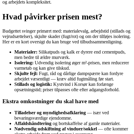
og arbejdets kompleksitet.
Hvad påvirker prisen mest?
Budgettet svinger primært med: materialevalg, arbejdstid (stillads og
vejrudsættelser), skjulte skader (fugt/rot) og om der tilføjes isolering.
Her er en kort oversigt du kan bruge ved tilbudssammenligning.
Materialer:
Silikatpuds og kalk er dyrere end cementpuds,
men bedre til ældre murværk.
Isolering:
Udvendig isolering øger m²‑prisen, men reducerer
varmetab og kan give tilskud.
Skjulte fejl:
Fugt, råd og dårlige dampspærre kan fordyre
arbejdet væsentligt — kræv altid fugtmåling før start.
Stillads og logistik:
Kystvind i Korsør kan forlænge
opsætningstid; priser tilpasses ofte efter adgangsforhold.
Ekstra omkostninger du skal have med
Tilladelser og myndighedsafklaring
— især ved
bevaringsværdige ejendomme.
Affaldshåndtering
og bortskaffelse af gamle materialer.
Nødvendig udskiftning af vinduer/sokkel
— ofte kommer