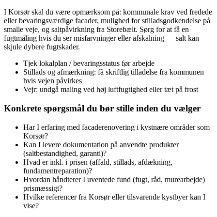
I Korsør skal du være opmærksom på: kommunale krav ved fredede
eller bevaringsværdige facader, mulighed for stilladsgodkendelse på
smalle veje, og saltpåvirkning fra Storebælt. Sørg for at få en
fugtmåling hvis du ser misfarvninger eller afskalning — salt kan
skjule dybere fugtskader.
Tjek lokalplan / bevaringsstatus før arbejde
Stillads og afmærkning: få skriftlig tilladelse fra kommunen
hvis vejen påvirkes
Vejr: undgå maling ved høj luftfugtighed eller tæt på frost
Konkrete spørgsmål du bør stille inden du vælger
Har I erfaring med facaderenovering i kystnære områder som
Korsør?
Kan I levere dokumentation på anvendte produkter
(saltbestandighed, garanti)?
Hvad er inkl. i prisen (affald, stillads, afdækning,
fundamentreparation)?
Hvordan håndterer I uventede fund (fugt, råd, murearbejde)
prismæssigt?
Hvilke referencer fra Korsør eller tilsvarende kystbyer kan I
vise?