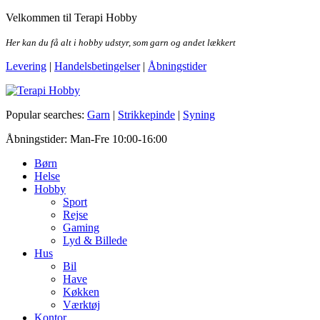
Skip
Velkommen til Terapi Hobby
to
the
Her kan du få alt i hobby udstyr, som garn og andet lækkert
content
Levering
|
Handelsbetingelser
|
Åbningstider
Terapi Hobby
Popular searches:
Garn
|
Strikkepinde
|
Syning
Åbningstider: Man-Fre 10:00-16:00
Børn
Helse
Hobby
Sport
Rejse
Gaming
Lyd & Billede
Hus
Bil
Have
Køkken
Værktøj
Kontor