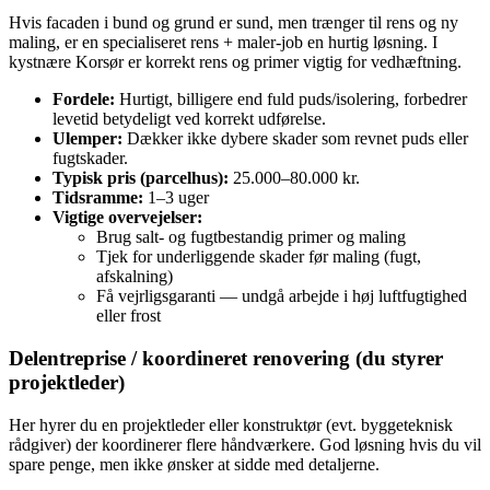
Hvis facaden i bund og grund er sund, men trænger til rens og ny
maling, er en specialiseret rens + maler-job en hurtig løsning. I
kystnære Korsør er korrekt rens og primer vigtig for vedhæftning.
Fordele:
Hurtigt, billigere end fuld puds/isolering, forbedrer
levetid betydeligt ved korrekt udførelse.
Ulemper:
Dækker ikke dybere skader som revnet puds eller
fugtskader.
Typisk pris (parcelhus):
25.000–80.000 kr.
Tidsramme:
1–3 uger
Vigtige overvejelser:
Brug salt- og fugtbestandig primer og maling
Tjek for underliggende skader før maling (fugt,
afskalning)
Få vejrligsgaranti — undgå arbejde i høj luftfugtighed
eller frost
Delentreprise / koordineret renovering (du styrer
projektleder)
Her hyrer du en projektleder eller konstruktør (evt. byggeteknisk
rådgiver) der koordinerer flere håndværkere. God løsning hvis du vil
spare penge, men ikke ønsker at sidde med detaljerne.