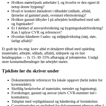
Hvilken mørtel/puds anbefaler I, og hvorfor er den egnet til
netop denne bygning?
Hvad er konkret inkluderet i tilbuddet (stillads, affald,
fjernelse af gammel puds, eventuel efterisolering)?
Hvilken garanti tilbyder I på arbejdets holdbarhed mod salt-
og fugtskader?
Er I dækket af ansvarsforsikring og bygningsskadeforsikring?
Kan I oplyse CVR og referencer?
Hvordan håndterer I nabo- og miljøpåvirkning (støj, støv,
farligt affald)?
Et godt tip fra mig: kræv altid et detaljeret tilbud med opdeling
(materialer, arbejde, stillads, affald), milepæle og en fast
betalingsplan — fx 15–30–55% afhængig af jobstørrelse. Undgå
store kontantudbetalinger før arbejdet starter.
Tjekliste før du skriver under
Dokumenterede referencer fra lokale opgaver (helst inden for
kystområder).
Skriftlig beskrivelse af materialer, metoder og fugtstrategi.
Forsikringer, garanti og ansvar (skriv CVR-nummer ind i
kontrakten).
Tidsplan med vejrligsklausul og håndtering af forsinkelser.
Garantiperioder og mulighed for dokumenteret eftersyn efter 1