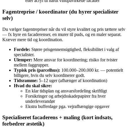
eller acryl til hårdt vindpåvirkede facader
Fagentreprise / koordinator (du hyrer specialister
selv)
Du vælger fagentrepriser når du vil styre kvalitet og pris tættere selv
— fx hyre en facaderenser, en murer til puds, og en maler separat.
Kræver mere tid og koordination.
Fordele:
Større prisgennemsigtighed, fleksibilitet i valg af
specialister.
Ulemper:
Mere ansvar for koordinering; risiko for tvister
mellem faggrupper.
Typisk pris (parcelhus):
100.000–200.000 kr. — potentielt
billigere, hvis du selv koordinerer godt.
Tidsramme:
5–12 uger (afhænger af koordination)
Hvad du skal sikre:
En klar tidsplan og ansvarsfordeling skriftligt
Forsikringer og arbejdsskadepapirer fra hver
underleverandør
Ekstra bufferdage pga. vejrafhængige opgaver
Specialiseret facaderens + maling (kort indsats,
forbedrer æstetik)