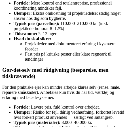
Fordele:
Mere kontrol end totalentreprise, professionel
koordinering mindsker fejl.
Ulemper:
Ekstra omkostning til projektledelse; stadig noget
ansvar hos dig som bygherre.
Typisk pris (parcelhus):
110.000–210.000 kr. (inkl.
projektlederhonorar 8–12%)
Tidsramme:
5–12 uger
Hvad du skal sikre:
Projektleder med dokumenteret erfaring i kystnære
facader
Fast pris på kritiske poster eller klare regneark til
ændringer
Gør‑det‑selv med rådgivning (besparelse, men
tidskrævende)
For den praktiske ejer kan mindre arbejde klares selv (rense, male,
reparere småskader). Anbefales kun hvis du har tid, værktøj og
erfaring med facadesystemer.
Fordele:
Lavere pris, fuld kontrol over arbejdet.
Ulemper:
Risiko for fejl, dårlig vedhæftning, forkortet levetid
hvis forkert produkt anvendes — særligt ved saltangreb.
Typisk pris (materialer):
8.000–40.000 kr.