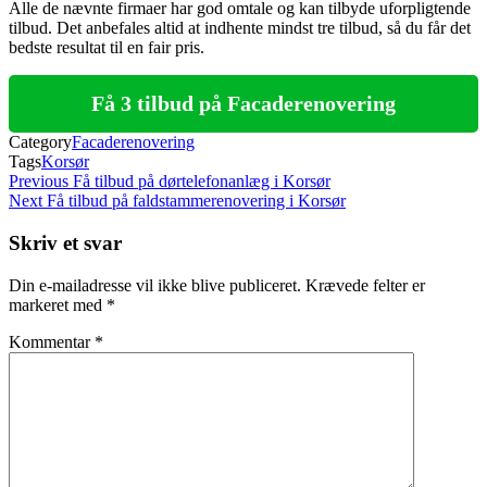
Alle de nævnte firmaer har god omtale og kan tilbyde uforpligtende
tilbud. Det anbefales altid at indhente mindst tre tilbud, så du får det
bedste resultat til en fair pris.
Få 3 tilbud på Facaderenovering
Category
Facaderenovering
Tags
Korsør
Indlægsnavigation
Previous
Previous
Få tilbud på dørtelefonanlæg i Korsør
Post
Next
Next
Få tilbud på faldstammerenovering i Korsør
Post
Skriv et svar
Din e-mailadresse vil ikke blive publiceret.
Krævede felter er
markeret med
*
Kommentar
*