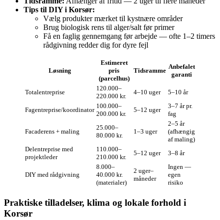
Tidsramme:
Afhænger af fritid — 2 uger til flere måneder
Tips til DIY i Korsør:
Vælg produkter mærket til kystnære områder
Brug biologisk rens til alger/salt før primer
Få en faglig gennemgang før arbejde — ofte 1–2 timers
rådgivning redder dig for dyre fejl
Estimeret
Anbefalet
Løsning
pris
Tidsramme
garanti
(parcelhus)
120.000–
Totalentreprise
4–10 uger
5–10 år
220.000 kr.
100.000–
3–7 år pr.
Fagentreprise/koordinator
5–12 uger
200.000 kr.
fag
2–5 år
25.000–
Facaderens + maling
1–3 uger
(afhængig
80.000 kr.
af maling)
Delentreprise med
110.000–
5–12 uger
3–8 år
projektleder
210.000 kr.
8.000–
Ingen —
2 uger–
DIY med rådgivning
40.000 kr.
egen
måneder
(materialer)
risiko
Praktiske tilladelser, klima og lokale forhold i
Korsør