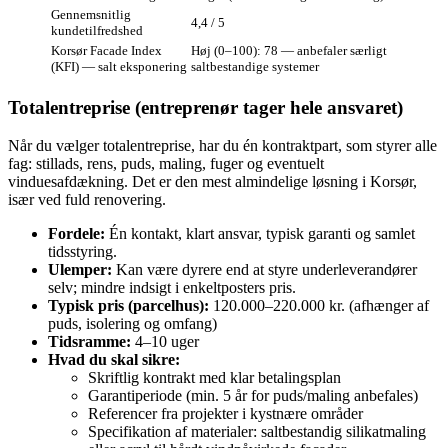
Gennemsnitlig
4,4 / 5
kundetilfredshed
Korsør Facade Index
Høj (0–100): 78 — anbefaler særligt
(KFI) — salt eksponering
saltbestandige systemer
Totalentreprise (entreprenør tager hele ansvaret)
Når du vælger totalentreprise, har du én kontraktpart, som styrer alle
fag: stillads, rens, puds, maling, fuger og eventuelt
vinduesafdækning. Det er den mest almindelige løsning i Korsør,
især ved fuld renovering.
Fordele:
Én kontakt, klart ansvar, typisk garanti og samlet
tidsstyring.
Ulemper:
Kan være dyrere end at styre underleverandører
selv; mindre indsigt i enkeltposters pris.
Typisk pris (parcelhus):
120.000–220.000 kr. (afhænger af
puds, isolering og omfang)
Tidsramme:
4–10 uger
Hvad du skal sikre:
Skriftlig kontrakt med klar betalingsplan
Garantiperiode (min. 5 år for puds/maling anbefales)
Referencer fra projekter i kystnære områder
Specifikation af materialer: saltbestandig silikatmaling