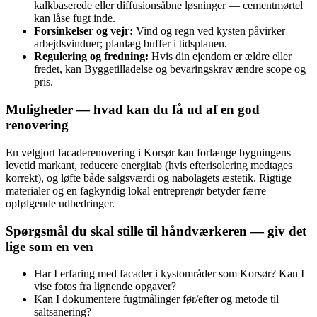
kalkbaserede eller diffusionsåbne løsninger — cementmørtel
kan låse fugt inde.
Forsinkelser og vejr:
Vind og regn ved kysten påvirker
arbejdsvinduer; planlæg buffer i tidsplanen.
Regulering og fredning:
Hvis din ejendom er ældre eller
fredet, kan Byggetilladelse og bevaringskrav ændre scope og
pris.
Muligheder — hvad kan du få ud af en god
renovering
En velgjort facaderenovering i Korsør kan forlænge bygningens
levetid markant, reducere energitab (hvis efterisolering medtages
korrekt), og løfte både salgsværdi og nabolagets æstetik. Rigtige
materialer og en fagkyndig lokal entreprenør betyder færre
opfølgende udbedringer.
Spørgsmål du skal stille til håndværkeren — giv det
lige som en ven
Har I erfaring med facader i kystområder som Korsør? Kan I
vise fotos fra lignende opgaver?
Kan I dokumentere fugtmålinger før/efter og metode til
saltsanering?