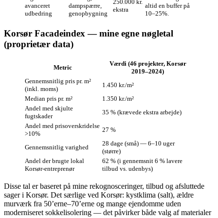
250.000 kr.
avanceret
dampspærre,
altid en buffer på
ekstra
udbedring
genopbygning
10–25%.
Korsør Facadeindex — mine egne nøgletal
(proprietær data)
Værdi (46 projekter, Korsør
Metric
2019–2024)
Gennemsnitlig pris pr. m²
1.450 kr./m²
(inkl. moms)
Median pris pr. m²
1.350 kr./m²
Andel med skjulte
35 % (krævede ekstra arbejde)
fugtskader
Andel med prisoverskridelse
27 %
>10%
28 dage (små) — 6–10 uger
Gennemsnitlig varighed
(større)
Andel der brugte lokal
62 % (i gennemsnit 6 % lavere
Korsør‑entreprenør
tilbud vs. udenbys)
Disse tal er baseret på mine rekognosceringer, tilbud og afsluttede
sager i Korsør. Det særlige ved Korsør: kystklima (salt), ældre
murværk fra 50’erne–70’erne og mange ejendomme uden
moderniseret sokkelisolering — det påvirker både valg af materialer