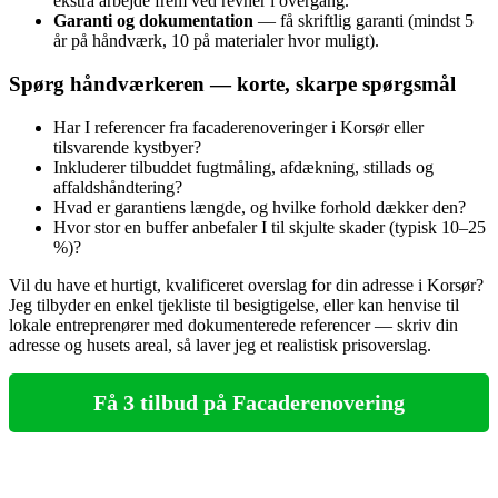
ekstra arbejde frem ved revner i overgang.
Garanti og dokumentation
— få skriftlig garanti (mindst 5
år på håndværk, 10 på materialer hvor muligt).
Spørg håndværkeren — korte, skarpe spørgsmål
Har I referencer fra facaderenoveringer i Korsør eller
tilsvarende kystbyer?
Inkluderer tilbuddet fugtmåling, afdækning, stillads og
affaldshåndtering?
Hvad er garantiens længde, og hvilke forhold dækker den?
Hvor stor en buffer anbefaler I til skjulte skader (typisk 10–25
%)?
Vil du have et hurtigt, kvalificeret overslag for din adresse i Korsør?
Jeg tilbyder en enkel tjekliste til besigtigelse, eller kan henvise til
lokale entreprenører med dokumenterede referencer — skriv din
adresse og husets areal, så laver jeg et realistisk prisoverslag.
Få 3 tilbud på Facaderenovering