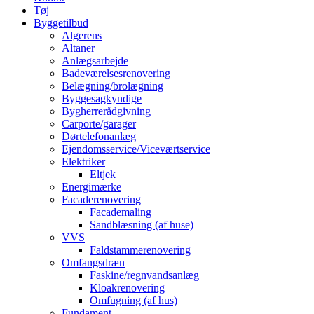
Tøj
Byggetilbud
Algerens
Altaner
Anlægsarbejde
Badeværelsesrenovering
Belægning/brolægning
Byggesagkyndige
Bygherrerådgivning
Carporte/garager
Dørtelefonanlæg
Ejendomsservice/Viceværtservice
Elektriker
Eltjek
Energimærke
Facaderenovering
Facademaling
Sandblæsning (af huse)
VVS
Faldstammerenovering
Omfangsdræn
Faskine/regnvandsanlæg
Kloakrenovering
Omfugning (af hus)
Fundament