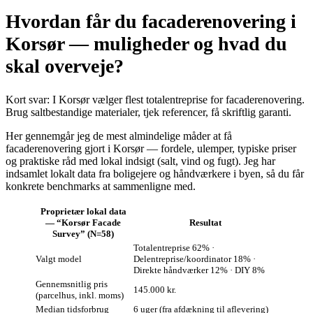
Hvordan får du facaderenovering i
Korsør — muligheder og hvad du
skal overveje?
Kort svar: I Korsør vælger flest totalentreprise for facaderenovering.
Brug saltbestandige materialer, tjek referencer, få skriftlig garanti.
Her gennemgår jeg de mest almindelige måder at få
facaderenovering gjort i Korsør — fordele, ulemper, typiske priser
og praktiske råd med lokal indsigt (salt, vind og fugt). Jeg har
indsamlet lokalt data fra boligejere og håndværkere i byen, så du får
konkrete benchmarks at sammenligne med.
Proprietær lokal data
— “Korsør Facade
Resultat
Survey” (N=58)
Totalentreprise 62% ·
Valgt model
Delentreprise/koordinator 18% ·
Direkte håndværker 12% · DIY 8%
Gennemsnitlig pris
145.000 kr.
(parcelhus, inkl. moms)
Median tidsforbrug
6 uger (fra afdækning til aflevering)