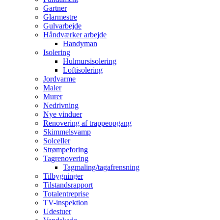
Gartner
Glarmestre
Gulvarbejde
Håndværker arbejde
Handyman
Isolering
Hulmursisolering
Loftisolering
Jordvarme
Maler
Murer
Nedrivning
Nye vinduer
Renovering af trappeopgang
Skimmelsvamp
Solceller
Strømpeforing
Tagrenovering
Tagmaling/tagafrensning
Tilbygninger
Tilstandsrapport
Totalentreprise
TV-inspektion
Udestuer