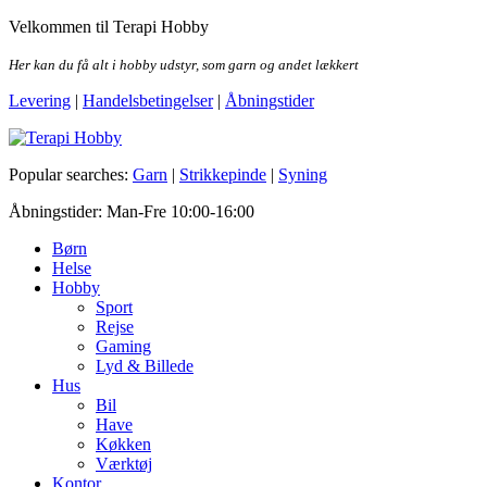
Skip
Velkommen til Terapi Hobby
to
the
Her kan du få alt i hobby udstyr, som garn og andet lækkert
content
Levering
|
Handelsbetingelser
|
Åbningstider
Terapi Hobby
Popular searches:
Garn
|
Strikkepinde
|
Syning
Åbningstider: Man-Fre 10:00-16:00
Børn
Helse
Hobby
Sport
Rejse
Gaming
Lyd & Billede
Hus
Bil
Have
Køkken
Værktøj
Kontor