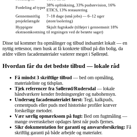
38% opfriskning, 33% pudsrevision, 16%
Fordeling af typer
ETICS, 13% restaurering
Gennemsnitlig
7–18 dage (små jobs) — 6–12 uger
projektlængde
(store/isolering)
Hyppigste
Skjult fugtskade (tilføjer i gennemsnit 18%
ekstraomkostning
til regningen ved de berørte sager)
Disse tal kommer fra opmålinger og tilbud indsamlet lokalt — en
nyttig rettesnor, men husk at få konkrete tilbud på din bolig, da
ældre villers facadematerialer varierer meget i Søllerød.
Hvordan får du det bedste tilbud — lokale råd
Få mindst 3 skriftlige tilbud
— bed om opmåling,
materialeliste og tidsplan.
Tjek referencer fra Søllerød/Rudersdal
— lokale
håndværkere kender fredningsregler og nabohensyn.
Undersøg facadematerialet først:
Tegl, kalkpuds,
cementpuds eller puds med historiske profiler kræver
forskellige metoder.
Vær særlig opmærksom på fugt:
Bed om fugtmåling —
mange overraskelser opdages først når puds fjernes.
Sikr dokumentation for garanti og ansvarsforsikring:
Få
skriftlig garanti på både arbejde og materialer.