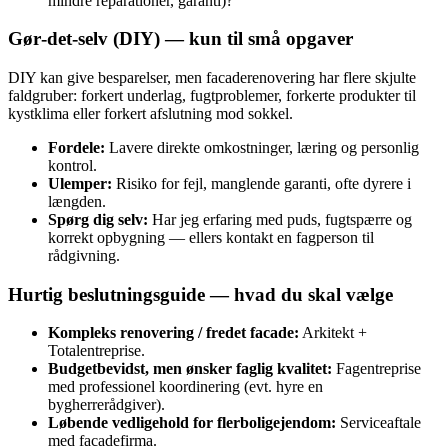
mindre reparationer, garanti)?
Gør‑det‑selv (DIY) — kun til små opgaver
DIY kan give besparelser, men facaderenovering har flere skjulte
faldgruber: forkert underlag, fugtproblemer, forkerte produkter til
kystklima eller forkert afslutning mod sokkel.
Fordele:
Lavere direkte omkostninger, læring og personlig
kontrol.
Ulemper:
Risiko for fejl, manglende garanti, ofte dyrere i
længden.
Spørg dig selv:
Har jeg erfaring med puds, fugtspærre og
korrekt opbygning — ellers kontakt en fagperson til
rådgivning.
Hurtig beslutningsguide — hvad du skal vælge
Kompleks renovering / fredet facade:
Arkitekt +
Totalentreprise.
Budgetbevidst, men ønsker faglig kvalitet:
Fagentreprise
med professionel koordinering (evt. hyre en
bygherrerådgiver).
Løbende vedligehold for flerboligejendom:
Serviceaftale
med facadefirma.