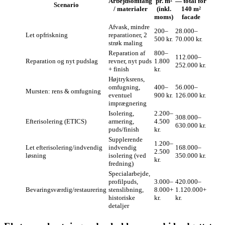
Arbejdsomfang
pr. m²
— total for
Scenario
/ materialer
(inkl.
140 m²
moms)
facade
Afvask, mindre
200–
28.000–
Let opfriskning
reparationer, 2
500 kr.
70.000 kr.
strøk maling
Reparation af
800–
112.000–
Reparation og nyt pudslag
revner, nyt puds
1.800
252.000 kr.
+ finish
kr.
Højtryksrens,
omfugning,
400–
56.000–
Mursten: rens & omfugning
eventuel
900 kr.
126.000 kr.
imprægnering
Isolering,
2.200–
308.000–
Efterisolering (ETICS)
armering,
4.500
630.000 kr.
puds/finish
kr.
Supplerende
1.200–
Let efterisolering/indvendig
indvendig
168.000–
2.500
løsning
isolering (ved
350.000 kr.
kr.
fredning)
Specialarbejde,
profilpuds,
3.000–
420.000–
Bevaringsværdig/restaurering
stenslibning,
8.000+
1.120.000+
historiske
kr.
kr.
detaljer