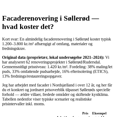
Facaderenovering i Søllerød —
hvad koster det?
Kort svar: En almindelig facaderenovering i Søllerød koster typisk
1.200–3.800 kr./m² afhængigt af omfang, materialer og
fredningskrav.
Original data (proprietær, lokal undersøgelse 2021–2024):
Vi
har analyseret 62 renoveringsprojekter i Søllerød/Rudersdal.
Gennemsnitligt prisniveau: 1.420 kr./m². Fordeling: 38% maling/let
puds, 33% omfattende pudsarbejde, 16% efterisolering (ETICS),
13% frednings/restaureringsopgaver.
Jeg har arbejdet med facader i Nordsjælland i over 12 år, og her får
du et konkret og jordnært prisoverblik tilpasset Søllerøds specielle
forhold — ældre villaer, fredede områder og skiftende kystklima.
Tabellen nedenfor viser typiske scenarier og realistiske
prisintervaller inkl. moms.
Pris
Eksempel