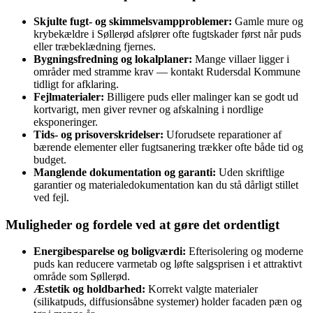
Skjulte fugt- og skimmelsvampproblemer:
Gamle mure og
krybekældre i Søllerød afslører ofte fugtskader først når puds
eller træbeklædning fjernes.
Bygningsfredning og lokalplaner:
Mange villaer ligger i
områder med stramme krav — kontakt Rudersdal Kommune
tidligt for afklaring.
Fejlmaterialer:
Billigere puds eller malinger kan se godt ud
kortvarigt, men giver revner og afskalning i nordlige
eksponeringer.
Tids- og prisoverskridelser:
Uforudsete reparationer af
bærende elementer eller fugtsanering trækker ofte både tid og
budget.
Manglende dokumentation og garanti:
Uden skriftlige
garantier og materialedokumentation kan du stå dårligt stillet
ved fejl.
Muligheder og fordele ved at gøre det ordentligt
Energibesparelse og boligværdi:
Efterisolering og moderne
puds kan reducere varmetab og løfte salgsprisen i et attraktivt
område som Søllerød.
Æstetik og holdbarhed:
Korrekt valgte materialer
(silikatpuds, diffusionsåbne systemer) holder facaden pæn og