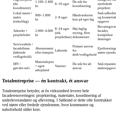
1.100–2.400
Du står for
(du
6–16 uger
ejerledede
kr.
koordinering
koordinerer)
projekter
Lokal murer /
Små udbedri
900–1.800
Håndværkeren
maler
2–8 uger
og kosmetis
kr.
kun på eget fag
(enkeltfag)
opgaver
Bevaringsvæ
8–24 uger
Høj faglig
Arkitekt +
2.000–4.000
facader,
(ink.
styring, flere
projektleder
kr.
komplekse
projektfase)
dokumenter
løsninger
Serviceaftale /
Firmaet ansvar
facadefirma
Abonnement
Ejerforeninge
Løbende
for
(løbende
eller timepris
større ejen
drift/vedligehold
vedligehold)
Materialepris
DIY /
Du står for alt
Små reparati
+ egen
Varierer
gør‑det‑selv
ansvar
maleropgave
arbejdstid
Totalentreprise — én kontrakt, ét ansvar
Totalentreprise betyder, at én virksomhed leverer hele
facaderenoveringen: projektering, materialer, koordinering af
underleverandører og aflevering. I Søllerød er dette ofte foretrukket
ved større eller fredede ejendomme, hvor kommunen og
naboforhold stiller krav.