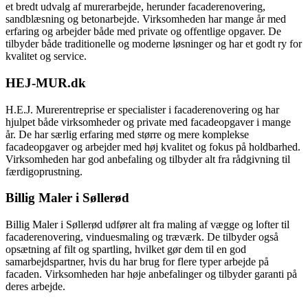
et bredt udvalg af murerarbejde, herunder facaderenovering,
sandblæsning og betonarbejde. Virksomheden har mange år med
erfaring og arbejder både med private og offentlige opgaver. De
tilbyder både traditionelle og moderne løsninger og har et godt ry for
kvalitet og service.
HEJ-MUR.dk
H.E.J. Murerentreprise er specialister i facaderenovering og har
hjulpet både virksomheder og private med facadeopgaver i mange
år. De har særlig erfaring med større og mere komplekse
facadeopgaver og arbejder med høj kvalitet og fokus på holdbarhed.
Virksomheden har god anbefaling og tilbyder alt fra rådgivning til
færdigoprustning.
Billig Maler i Søllerød
Billig Maler i Søllerød udfører alt fra maling af vægge og lofter til
facaderenovering, vinduesmaling og træværk. De tilbyder også
opsætning af filt og spartling, hvilket gør dem til en god
samarbejdspartner, hvis du har brug for flere typer arbejde på
facaden. Virksomheden har høje anbefalinger og tilbyder garanti på
deres arbejde.