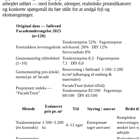
arbejdet udført — med fordele, ulemper, realistiske prisindikatorer
og konkrete spørgsmål du bør stille for at undgå fejl og
ekstraregninger.
Original data — Søllerød
Facadeundersøgelse 2025
(n=120)
Totalentreprise 52% · Fagentreprise
Foretrukken leveringsform
selvkoord. 28% · DIY 12% ·
Serviceaftale 8%
Gennemsnitlig tilfredshed
Totalentreprise 8,3 · Fagentreprise
(1–10)
7,1 · DIY 6,0
Renovering i Søllerød: 1.100–3.200
Gennemsnitlig pris (ekskl.
kr./m² (afhængig af omfang &
moms) pr. m² facade
materialer)
FacadeTrust (lokal tillid):
Proprietært indeks —
Totalentreprise 82/100 · Fagentrepr.
“FacadeTrust”
69/100 · DIY 45/100
Estimeret
Metode
Tid
Styring / ansvar
Bedst ti
pris pr. m²
Komplekse
Totalentreprise
1.500–3.200
Entreprenør
renoveringer,
4–12 uger
(én kontrakt)
kr.
tager ansvaret
ønsket lavt e
arbejde
Fagentreprise
Budgetbevid