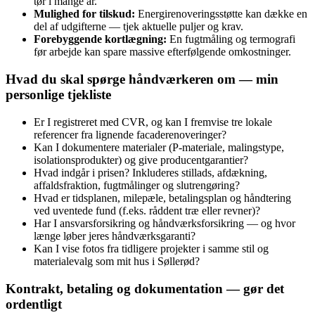
tør i mange år.
Mulighed for tilskud:
Energirenoveringsstøtte kan dække en
del af udgifterne — tjek aktuelle puljer og krav.
Forebyggende kortlægning:
En fugtmåling og termografi
før arbejde kan spare massive efterfølgende omkostninger.
Hvad du skal spørge håndværkeren om — min
personlige tjekliste
Er I registreret med CVR, og kan I fremvise tre lokale
referencer fra lignende facaderenoveringer?
Kan I dokumentere materialer (P-materiale, malingstype,
isolationsprodukter) og give producentgarantier?
Hvad indgår i prisen? Inkluderes stillads, afdækning,
affaldsfraktion, fugtmålinger og slutrengøring?
Hvad er tidsplanen, milepæle, betalingsplan og håndtering
ved uventede fund (f.eks. råddent træ eller revner)?
Har I ansvarsforsikring og håndværksforsikring — og hvor
længe løber jeres håndværksgaranti?
Kan I vise fotos fra tidligere projekter i samme stil og
materialevalg som mit hus i Søllerød?
Kontrakt, betaling og dokumentation — gør det
ordentligt