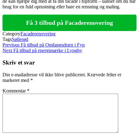
de kan hjælpe dig med at få din facade i topform – uanset om du har
brug for en fuld oprustning eller bare en rensning og maling.
Få 3 tilbud på Facaderenovering
Category
Facaderenovering
Tags
Søllerød
Indlægsnavigation
Previous
Previous
Få tilbud på Omfangsdræn i Fyn
Post
Next
Next
Få tilbud på energimærke i Lyngby
Post
Skriv et svar
Din e-mailadresse vil ikke blive publiceret.
Krævede felter er
markeret med
*
Kommentar
*