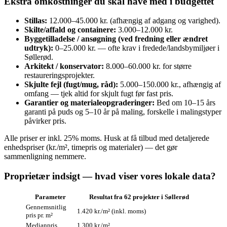
Ekstra omkostninger du skal have med i budgettet
Stillas:
12.000–45.000 kr. (afhængig af adgang og varighed).
Skilte/affald og containere:
3.000–12.000 kr.
Byggetilladelse / ansøgning (ved fredning eller ændret
udtryk):
0–25.000 kr. — ofte krav i fredede/landsbymiljøer i
Søllerød.
Arkitekt / konservator:
8.000–60.000 kr. for større
restaureringsprojekter.
Skjulte fejl (fugt/mug, råd):
5.000–150.000 kr., afhængig af
omfang — tjek altid for skjult fugt før fast pris.
Garantier og materialeopgraderinger:
Bed om 10–15 års
garanti på puds og 5–10 år på maling, forskelle i malingstyper
påvirker pris.
Alle priser er inkl. 25% moms. Husk at få tilbud med detaljerede
enhedspriser (kr./m², timepris og materialer) — det gør
sammenligning nemmere.
Proprietær indsigt — hvad viser vores lokale data?
Parameter
Resultat fra 62 projekter i Søllerød
Gennemsnitlig
1.420 kr./m² (inkl. moms)
pris pr. m²
Medianpris
1.300 kr./m²