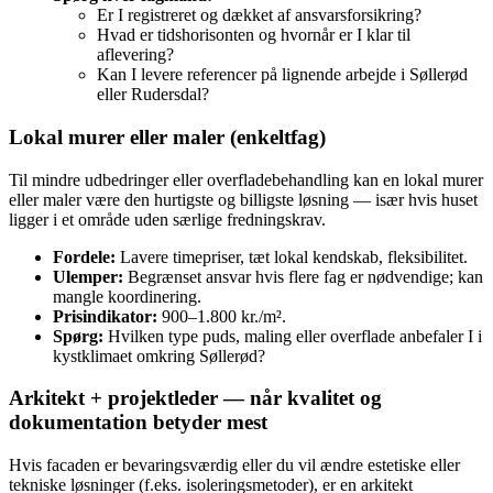
Er I registreret og dækket af ansvarsforsikring?
Hvad er tidshorisonten og hvornår er I klar til
aflevering?
Kan I levere referencer på lignende arbejde i Søllerød
eller Rudersdal?
Lokal murer eller maler (enkeltfag)
Til mindre udbedringer eller overfladebehandling kan en lokal murer
eller maler være den hurtigste og billigste løsning — især hvis huset
ligger i et område uden særlige fredningskrav.
Fordele:
Lavere timepriser, tæt lokal kendskab, fleksibilitet.
Ulemper:
Begrænset ansvar hvis flere fag er nødvendige; kan
mangle koordinering.
Prisindikator:
900–1.800 kr./m².
Spørg:
Hvilken type puds, maling eller overflade anbefaler I i
kystklimaet omkring Søllerød?
Arkitekt + projektleder — når kvalitet og
dokumentation betyder mest
Hvis facaden er bevaringsværdig eller du vil ændre estetiske eller
tekniske løsninger (f.eks. isoleringsmetoder), er en arkitekt