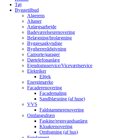
Tøj
Byggetilbud
Algerens
Altaner
Anlægsarbejde
Badeværelsesrenovering
Belægning/brolægning
Byggesagkyndige
Bygherrerådgivning
Carporte/garager
Dørtelefonanlæg
Ejendomsservice/Viceværtservice
Elektriker
Eltjek
Energimærke
Facaderenovering
Facademaling
Sandblæsning (af huse)
VVS
Faldstammerenovering
Omfangsdræn
Faskine/regnvandsanlæg
Kloakrenovering
Omfugning (af hus)
Fundament