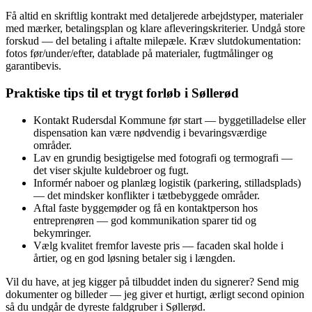
Få altid en skriftlig kontrakt med detaljerede arbejdstyper, materialer
med mærker, betalingsplan og klare afleveringskriterier. Undgå store
forskud — del betaling i aftalte milepæle. Kræv slutdokumentation:
fotos før/under/efter, datablade på materialer, fugtmålinger og
garantibevis.
Praktiske tips til et trygt forløb i Søllerød
Kontakt Rudersdal Kommune før start — byggetilladelse eller
dispensation kan være nødvendig i bevaringsværdige
områder.
Lav en grundig besigtigelse med fotografi og termografi —
det viser skjulte kuldebroer og fugt.
Informér naboer og planlæg logistik (parkering, stilladsplads)
— det mindsker konflikter i tætbebyggede områder.
Aftal faste byggemøder og få en kontaktperson hos
entreprenøren — god kommunikation sparer tid og
bekymringer.
Vælg kvalitet fremfor laveste pris — facaden skal holde i
årtier, og en god løsning betaler sig i længden.
Vil du have, at jeg kigger på tilbuddet inden du signerer? Send mig
dokumenter og billeder — jeg giver et hurtigt, ærligt second opinion
så du undgår de dyreste faldgruber i Søllerød.