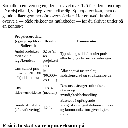
Som din nære ven og en, der har lavet over 125 facaderenoveringer
i Nordsjælland, vil jeg være helt ærlig: Søllerød er skøn, men de
gamle villaer gemmer ofte overraskelser. Her er hvad du skal
overveje — både risikoer og muligheder — før du skriver under på
en kontrakt.
Proprietært data
(egne projekter i
Resultat
Kommentar
Søllerød)
Andel projekter
62 % (af
Typisk bag sokkel, under puds
med skjult
48
eller bag gamle træbeklædninger.
fugt/kondens
projekter)
140.000
Gns. samlet pris
kr.
Afhænger af materialer,
— villa 120–180
(90.000–
isolationsgrad og strukturarbejde.
m² (inkl. moms)
260.000)
De største årsager: uforudsete
Gns.
+18 %
skader og
tidsoverskridelse
(median)
myndighedsbehandling.
Baseret på opfølgende
Kundetilfredshed
spørgeskema; god dokumentation
4,6 / 5
(efter aflevering)
og kommunikation giver højere
score.
Risici du skal være opmærksom på