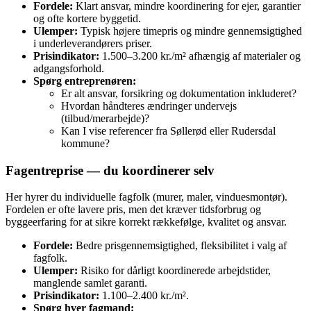
Fordele:
Klart ansvar, mindre koordinering for ejer, garantier
og ofte kortere byggetid.
Ulemper:
Typisk højere timepris og mindre gennemsigtighed
i underleverandørers priser.
Prisindikator:
1.500–3.200 kr./m² afhængig af materialer og
adgangsforhold.
Spørg entreprenøren:
Er alt ansvar, forsikring og dokumentation inkluderet?
Hvordan håndteres ændringer undervejs
(tilbud/merarbejde)?
Kan I vise referencer fra Søllerød eller Rudersdal
kommune?
Fagentreprise — du koordinerer selv
Her hyrer du individuelle fagfolk (murer, maler, vinduesmontør).
Fordelen er ofte lavere pris, men det kræver tidsforbrug og
byggeerfaring for at sikre korrekt rækkefølge, kvalitet og ansvar.
Fordele:
Bedre prisgennemsigtighed, fleksibilitet i valg af
fagfolk.
Ulemper:
Risiko for dårligt koordinerede arbejdstider,
manglende samlet garanti.
Prisindikator:
1.100–2.400 kr./m².
Spørg hver fagmand: