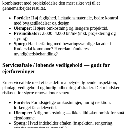
kombineret med projektledelse den mest sikre vej til et
gennemarbejdet resultat.
Fordele:
Høj faglighed, licitationsmateriale, bedre kontrol
med byggetilladelser og design.
Ulemper:
Højere omkostning og længere projekttid.
Prisindikator:
2.000–4.000 kr./m² (inkl. projektering og
styring).
Spørg:
Har I erfaring med bevaringsværdige facader i
Rudersdal kommune? Hvordan håndteres
myndighedsbehandling?
Serviceaftale / løbende vedligehold — godt for
ejerforeninger
En serviceaftale med et facadefirma betyder løbende inspektion,
planlagt vedligehold og hurtig udbedring af skader. Det mindsker
risikoen for større renovationer senere.
Fordele:
Forudsigelige omkostninger, hurtig reaktion,
forlænget facadelevetid.
Ulemper:
Årlig omkostning — ikke altid økonomisk for små
ejendomme.
Spørg:
Hvad indeholder aftalen (inspektion, rengøring,