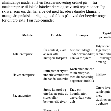
almindelige måder at få en facaderenovering ordnet på — fra
totalentreprise til lokale håndværkere og selv små reparationer. Jeg
skriver som én, der har arbejdet med facader i danske klimaer i
mange år: praktisk, ærligt og med fokus på, hvad der betyder noget
for dit projekt i Taastrup-området.
Typis
Metode
Fordele
Ulemper
prisindt
Højere end
Én kontakt, klart
Mindre indsigt i
fagentrepri
Totalentreprise
ansvar, ofte
underleverandører,
samme arb
hurtigere tidsplan
kan være dyrere
— afhænger
omfang
Koster mindre end
Entreprenør styrer
totalentreprise,
Hovedentreprise
underleverandører;
Mellem
men du har stadig
du har én kontrakt
begrænset indblik
Oftere lave
Større kontrol og
Krav om
samlet pri
ofte lavere pris; du
koordination;
Fagentreprise
mere
styrer eller
ansvar kan være
tidskræven
benytter rådgiver
delt
bygherre
Ekspertise i