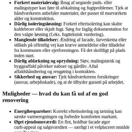
Forkert materialevalg:
Brug af uegnede puds- eller
malingstyper kan føre til afskalning og fugtproblemer. Tjek at
håndværkeren anbefaler materialer, der passer til murværkets
alder og konstruktion.
Dårlig isoleringsløsning:
Forkert efterisolering kan skabe
kuldebroer eller skjult fugt. Sørg for faglig dokumentation for
den valgte løsning (f.eks. fugtteknisk vurdering).
Manglende tilladelser:
Ændring af facade, farveskema eller
stillads på offentlig vej kan kræve anmeldelse eller tilladelse
fra kommunen eller ejerforeningen. Få det skriftligt på plads
inden start.
Dårlig afdækning og oprydning:
Støv, malingstænk og
byggeaffald påvirker naboer og gårdliv. Aftal
affaldshåndtering og rengøring i kontrakten.
Sikkerhed og ansvar:
Tjek håndværkerens forsikringer
(ansvar, arbejdsskade), og at de tilbyder garanti på arbejdet.
Muligheder — hvad du kan få ud af en god
renovering
Energibesparelser:
Korrekt efterisolering og tætning kan
sænke varmeregningen og forbedre komforten markant.
Øget ejendomsværdi:
En flot, holdbar facade øger
curb‑appeal og salgsværdien — særligt i et velplaceret område