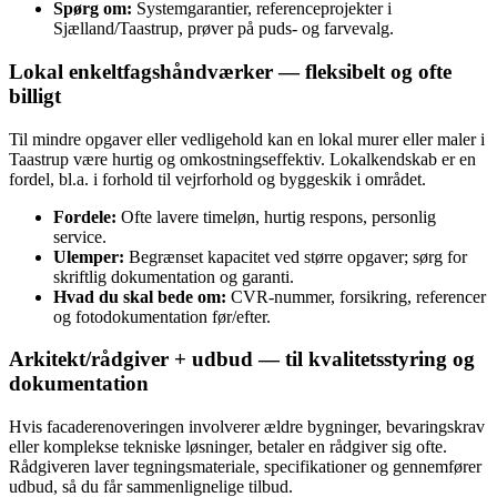
Spørg om:
Systemgarantier, referenceprojekter i
Sjælland/Taastrup, prøver på puds- og farvevalg.
Lokal enkeltfagshåndværker — fleksibelt og ofte
billigt
Til mindre opgaver eller vedligehold kan en lokal murer eller maler i
Taastrup være hurtig og omkostningseffektiv. Lokalkendskab er en
fordel, bl.a. i forhold til vejrforhold og byggeskik i området.
Fordele:
Ofte lavere timeløn, hurtig respons, personlig
service.
Ulemper:
Begrænset kapacitet ved større opgaver; sørg for
skriftlig dokumentation og garanti.
Hvad du skal bede om:
CVR‑nummer, forsikring, referencer
og fotodokumentation før/efter.
Arkitekt/rådgiver + udbud — til kvalitetsstyring og
dokumentation
Hvis facaderenoveringen involverer ældre bygninger, bevaringskrav
eller komplekse tekniske løsninger, betaler en rådgiver sig ofte.
Rådgiveren laver tegningsmateriale, specifikationer og gennemfører
udbud, så du får sammenlignelige tilbud.