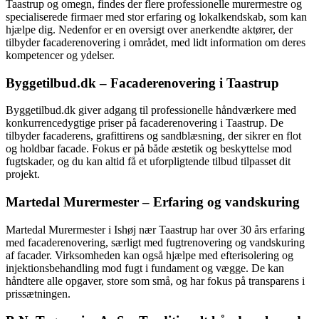
Taastrup og omegn, findes der flere professionelle murermestre og
specialiserede firmaer med stor erfaring og lokalkendskab, som kan
hjælpe dig. Nedenfor er en oversigt over anerkendte aktører, der
tilbyder facaderenovering i området, med lidt information om deres
kompetencer og ydelser.
Byggetilbud.dk – Facaderenovering i Taastrup
Byggetilbud.dk giver adgang til professionelle håndværkere med
konkurrencedygtige priser på facaderenovering i Taastrup. De
tilbyder facaderens, grafittirens og sandblæsning, der sikrer en flot
og holdbar facade. Fokus er på både æstetik og beskyttelse mod
fugtskader, og du kan altid få et uforpligtende tilbud tilpasset dit
projekt.
Martedal Murermester – Erfaring og vandskuring
Martedal Murermester i Ishøj nær Taastrup har over 30 års erfaring
med facaderenovering, særligt med fugtrenovering og vandskuring
af facader. Virksomheden kan også hjælpe med efterisolering og
injektionsbehandling mod fugt i fundament og vægge. De kan
håndtere alle opgaver, store som små, og har fokus på transparens i
prissætningen.