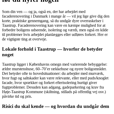
Som din ven — og ja, også en, der har arbejdet med
facaderenovering i Danmark i mange år — vil jeg lige give dig den
korte, praktiske gennemgang, så du undgår dyre overraskelser i
Taastrup. Facaderenovering kan være en kæmpe mulighed for at
forbedre boligens udseende, isolering og værdi, men også en kilde
til problemer hvis arbejdet planlægges eller udføres forkert. Her er
de vigtigste ting at overveje.
Lokale forhold i Taastrup — hvorfor de betyder
noget
Taastrup ligger i Københavns omegn med varierende bebyggelse:
ældre murstenshuse, 60–70’er rækkehuse og nyere boligområder.
Det betyder ofte to hovedsituationer: du arbejder med murværk,
hvor fugt og saltskader kan være relevante, eller med puds/knoglet
facade, hvor sprækker og forkert efterisolering hurtigt giver
fugtproblemer. Desuden kan adgang, gadeparkering og krav fra
Høje‑Taastrup Kommune (skiltning, stillads på offentlig vej osv.)
påvirke tid og pris.
Risici du skal kende — og hvordan du undgår dem