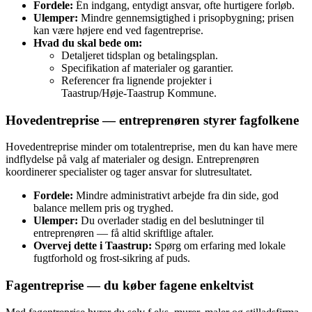
Fordele:
Én indgang, entydigt ansvar, ofte hurtigere forløb.
Ulemper:
Mindre gennemsigtighed i prisopbygning; prisen
kan være højere end ved fagentreprise.
Hvad du skal bede om:
Detaljeret tidsplan og betalingsplan.
Specifikation af materialer og garantier.
Referencer fra lignende projekter i
Taastrup/Høje‑Taastrup Kommune.
Hovedentreprise — entreprenøren styrer fagfolkene
Hovedentreprise minder om totalentreprise, men du kan have mere
indflydelse på valg af materialer og design. Entreprenøren
koordinerer specialister og tager ansvar for slutresultatet.
Fordele:
Mindre administrativt arbejde fra din side, god
balance mellem pris og tryghed.
Ulemper:
Du overlader stadig en del beslutninger til
entreprenøren — få altid skriftlige aftaler.
Overvej dette i Taastrup:
Spørg om erfaring med lokale
fugtforhold og frost‑sikring af puds.
Fagentreprise — du køber fagene enkeltvist