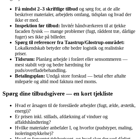
Få mindst 2–3 skriftlige tilbud
og sørg for, at de alle
beskriver materialer, arbejdets omfang, tidsplan og hvad der
ikke er med.
Inspektion før tilbud:
Invitér håndværkeren til at tjekke
facaden fysisk — mange problemer (fugt, råddent træ, dårlige
fuger) ses ikke på billeder.
Spørg til referencer fra Taastrup/Glostrup-området:
Lokalkendskab betyder ofte bedre logistik og realistiske
priser.
Tidsrum:
Planlæg arbejde i foråret eller sensommeren —
mest stabilt vejr og bedre hærdning for
puds/overfladebehandling.
Betalingsplan:
Undgå store forskud — betal efter aftalte
milepæle og altid mod faktura med moms.
Spørg dine tilbudsgivere — en kort tjekliste
Hvad er årsagen til de foreslåede arbejder (fugt, ælde, æstetik,
energi)?
Er prisen inkl. stillads, afdækning af vinduer og
affaldshåndtering?
Hvilke materialer anbefaler I, og hvorfor (pudstyper, maling,
isoleringstykkelse)?
Hvad er forventet tidshorisont, og hvad sker der ved dårligt