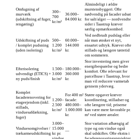
Almindeligt i ældre
Omfugning af
murstensbyggeri. Ofte
300–
murværk
36.000–
nødvendig på facader udsat
700
(udskiftning af fuger,
84.000 kr.
for salt/alger — nordvendte
kr./m²
rengøring)
sider i Taastrup kræver
særlig opmærksomhed.
Ved nedbrudt pudslag eller
Udskiftning af puds
500–
60.000–
når man ønsker et nyt,
/ komplet pudsning
1.200
144.000
ensartet udtryk. Kræver ofte
(uden isolering)
kr./m²
kr.
stillads og længere tørretid
om sommeren.
Stor investering men giver
energibesparelse og bedre
Efterisolering
1.500–
180.000–
komfort. Ofte relevant for
udvendigt (ETICS) +
3.000
360.000
parcelhuse i Taastrup, hvor
ny puds/finish
kr./m²
kr.
man vil reducere varmetab
gennem ydervæg.
Komplet
For 400 m²
Større opgaver kræver
facaderenovering for
1.200–
facade:
koordinering, stilladser og
etageejendom (inkl.
2.500
480.000–
ofte længere tid; priserne
stillads,
kr./m²
1.000.000
kan være mere favorable pr.
vinduesafdækning,
kr.
m² ved større arealer.
fuger)
3.000–
Stor variation afhængig af
Vinduesomgivelser /
15.000
type og om vindue også
—
trækarmeudskiftning
kr. pr.
skal udskiftes. Ofte ekstra i
vindue
facaderenoveringsprojekter.