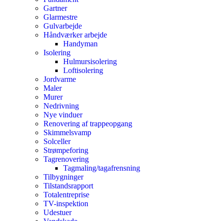
Gartner
Glarmestre
Gulvarbejde
Håndværker arbejde
Handyman
Isolering
Hulmursisolering
Loftisolering
Jordvarme
Maler
Murer
Nedrivning
Nye vinduer
Renovering af trappeopgang
Skimmelsvamp
Solceller
Strømpeforing
Tagrenovering
Tagmaling/tagafrensning
Tilbygninger
Tilstandsrapport
Totalentreprise
TV-inspektion
Udestuer