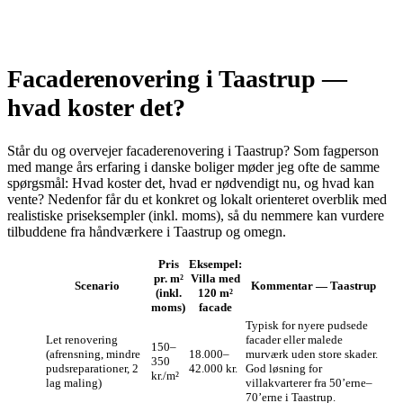
Facaderenovering i Taastrup —
hvad koster det?
Står du og overvejer facaderenovering i Taastrup? Som fagperson
med mange års erfaring i danske boliger møder jeg ofte de samme
spørgsmål: Hvad koster det, hvad er nødvendigt nu, og hvad kan
vente? Nedenfor får du et konkret og lokalt orienteret overblik med
realistiske priseksempler (inkl. moms), så du nemmere kan vurdere
tilbuddene fra håndværkere i Taastrup og omegn.
Pris
Eksempel:
pr. m²
Villa med
Scenario
Kommentar — Taastrup
(inkl.
120 m²
moms)
facade
Typisk for nyere pudsede
Let renovering
facader eller malede
150–
(afrensning, mindre
18.000–
murværk uden store skader.
350
pudsreparationer, 2
42.000 kr.
God løsning for
kr./m²
lag maling)
villakvarterer fra 50’erne–
70’erne i Taastrup.