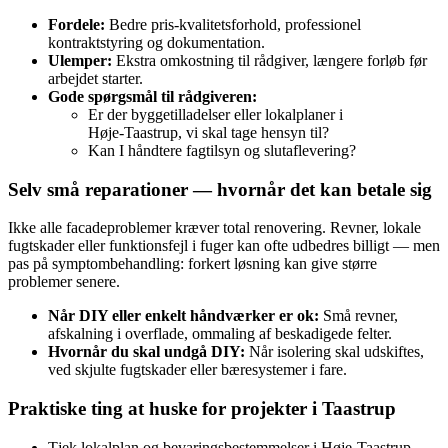
Fordele:
Bedre pris‑kvalitetsforhold, professionel
kontraktstyring og dokumentation.
Ulemper:
Ekstra omkostning til rådgiver, længere forløb før
arbejdet starter.
Gode spørgsmål til rådgiveren:
Er der byggetilladelser eller lokalplaner i
Høje‑Taastrup, vi skal tage hensyn til?
Kan I håndtere fagtilsyn og slutaflevering?
Selv små reparationer — hvornår det kan betale sig
Ikke alle facadeproblemer kræver total renovering. Revner, lokale
fugtskader eller funktionsfejl i fuger kan ofte udbedres billigt — men
pas på symptombehandling: forkert løsning kan give større
problemer senere.
Når DIY eller enkelt håndværker er ok:
Små revner,
afskalning i overflade, ommaling af beskadigede felter.
Hvornår du skal undgå DIY:
Når isolering skal udskiftes,
ved skjulte fugtskader eller bæresystemer i fare.
Praktiske ting at huske for projekter i Taastrup
Tjek lokalplan og bevaringsbestemmelser i Høje‑Taastrup