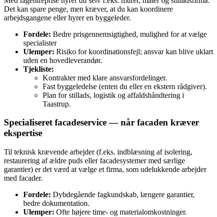
Med fagentreprise hyrer du selv f.eks. murer, maler og stilladsfirma.
Det kan spare penge, men kræver, at du kan koordinere
arbejdsgangene eller hyrer en byggeleder.
Fordele:
Bedre prisgennemsigtighed, mulighed for at vælge
specialister
Ulemper:
Risiko for koordinationsfejl; ansvar kan blive uklart
uden en hovedleverandør.
Tjekliste:
Kontrakter med klare ansvarsfordelinger.
Fast byggeledelse (enten du eller en ekstern rådgiver).
Plan for stillads, logistik og affaldshåndtering i
Taastrup.
Specialiseret facadeservice — når facaden kræver
ekspertise
Til teknisk krævende arbejder (f.eks. indblæsning af isolering,
restaurering af ældre puds eller facadesystemer med særlige
garantier) er det værd at vælge et firma, som udelukkende arbejder
med facader.
Fordele:
Dybdegående fagkundskab, længere garantier,
bedre dokumentation.
Ulemper:
Ofte højere time- og materialomkostninger.