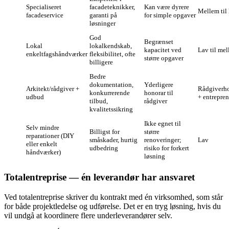
Specialiseret
facadeteknikker,
Kan være dyrere
Mellem til
facadeservice
garanti på
for simple opgaver
løsninger
God
Begrænset
Lokal
lokalkendskab,
kapacitet ved
Lav til me
enkeltfagshåndværker
fleksibilitet, ofte
større opgaver
billigere
Bedre
dokumentation,
Yderligere
Arkitekt/rådgiver +
Rådgiverh
konkurrerende
honorar til
udbud
+ entrepren
tilbud,
rådgiver
kvalitetssikring
Ikke egnet til
Selv mindre
Billigst for
større
reparationer (DIY
småskader, hurtig
renoveringer;
Lav
eller enkelt
udbedring
risiko for forkert
håndværker)
løsning
Totalentreprise — én leverandør har ansvaret
Ved totalentreprise skriver du kontrakt med én virksomhed, som står
for både projektledelse og udførelse. Det er en tryg løsning, hvis du
vil undgå at koordinere flere underleverandører selv.