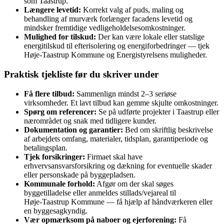
som Taastrup.
Længere levetid:
Korrekt valg af puds, maling og
behandling af murværk forlænger facadens levetid og
mindsker fremtidige vedligeholdelsesomkostninger.
Mulighed for tilskud:
Der kan være lokale eller statslige
energitilskud til efterisolering og energiforbedringer — tjek
Høje‑Taastrup Kommune og Energistyrelsens muligheder.
Praktisk tjekliste før du skriver under
Få flere tilbud:
Sammenlign mindst 2–3 seriøse
virksomheder. Et lavt tilbud kan gemme skjulte omkostninger.
Spørg om referencer:
Se på udførte projekter i Taastrup eller
nærområdet og snak med tidligere kunder.
Dokumentation og garantier:
Bed om skriftlig beskrivelse
af arbejdets omfang, materialer, tidsplan, garantiperiode og
betalingsplan.
Tjek forsikringer:
Firmaet skal have
erhvervsansvarsforsikring og dækning for eventuelle skader
eller personskade på byggepladsen.
Kommunale forhold:
Afgør om der skal søges
byggetilladelse eller anmeldes stillads/vejareal til
Høje‑Taastrup Kommune — få hjælp af håndværkeren eller
en byggesagkyndig.
Vær opmærksom på naboer og ejerforening:
Få