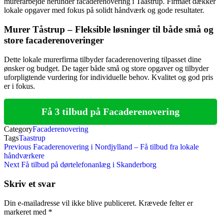
murerarbejde herunder facaderenovering i Taastrup. Firmaet dækker
lokale opgaver med fokus på solidt håndværk og gode resultater.
Murer Tåstrup – Fleksible løsninger til både små og
store facaderenoveringer
Dette lokale murerfirma tilbyder facaderenovering tilpasset dine
ønsker og budget. De tager både små og store opgaver og tilbyder
uforpligtende vurdering for individuelle behov. Kvalitet og god pris
er i fokus.
Få 3 tilbud på Facaderenovering
Category
Facaderenovering
Tags
Taastrup
Indlægsnavigation
Previous
Previous
Facaderenovering i Nordjylland – Få tilbud fra lokale
Post
håndværkere
Next
Next
Få tilbud på dørtelefonanlæg i Skanderborg
Post
Skriv et svar
Din e-mailadresse vil ikke blive publiceret.
Krævede felter er
markeret med
*