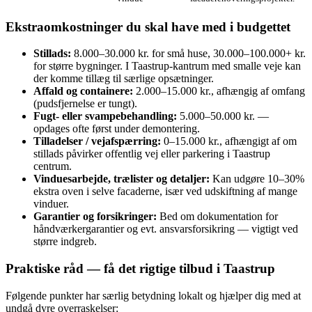
Ekstraomkostninger du skal have med i budgettet
Stillads:
8.000–30.000 kr. for små huse, 30.000–100.000+ kr.
for større bygninger. I Taastrup-kantrum med smalle veje kan
der komme tillæg til særlige opsætninger.
Affald og containere:
2.000–15.000 kr., afhængig af omfang
(pudsfjernelse er tungt).
Fugt- eller svampebehandling:
5.000–50.000 kr. —
opdages ofte først under demontering.
Tilladelser / vejafspærring:
0–15.000 kr., afhængigt af om
stillads påvirker offentlig vej eller parkering i Taastrup
centrum.
Vinduesarbejde, trælister og detaljer:
Kan udgøre 10–30%
ekstra oven i selve facaderne, især ved udskiftning af mange
vinduer.
Garantier og forsikringer:
Bed om dokumentation for
håndværkergarantier og evt. ansvarsforsikring — vigtigt ved
større indgreb.
Praktiske råd — få det rigtige tilbud i Taastrup
Følgende punkter har særlig betydning lokalt og hjælper dig med at
undgå dyre overraskelser: