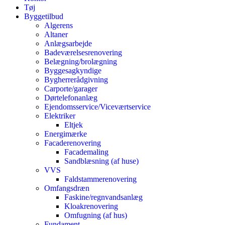
Tøj
Byggetilbud
Algerens
Altaner
Anlægsarbejde
Badeværelsesrenovering
Belægning/brolægning
Byggesagkyndige
Bygherrerådgivning
Carporte/garager
Dørtelefonanlæg
Ejendomsservice/Viceværtservice
Elektriker
Eltjek
Energimærke
Facaderenovering
Facademaling
Sandblæsning (af huse)
VVS
Faldstammerenovering
Omfangsdræn
Faskine/regnvandsanlæg
Kloakrenovering
Omfugning (af hus)
Fundament