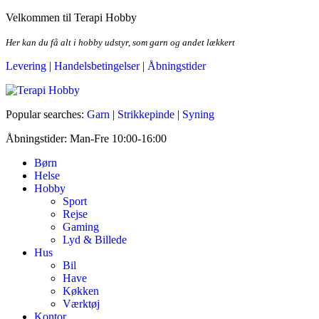
Skip
Velkommen til Terapi Hobby
to
the
Her kan du få alt i hobby udstyr, som garn og andet lækkert
content
Levering
|
Handelsbetingelser
|
Åbningstider
Terapi Hobby
Popular searches:
Garn
|
Strikkepinde
|
Syning
Åbningstider: Man-Fre 10:00-16:00
Børn
Helse
Hobby
Sport
Rejse
Gaming
Lyd & Billede
Hus
Bil
Have
Køkken
Værktøj
Kontor