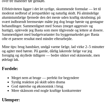
over tre måneder før genkøb.
Effektiviteten ligger i det let syrlige, skummende formular — let til
moderat nedbrud af jernpartikler og naturlig skidt. På almindelige
aluminiumfælge fjernede den det meste uden kraftig skrubning; på
svært indbrændt bremsestøv måtte jeg dog bruge børste og gentagne
behandlinger. Sammenlignet med Sonax (meget aggressiv og
hurtigt), oplevede jeg Basta som mere tilgivende og lettere at dosere.
Sammenlignet med budgetvarianter fra byggemarkedet gav Basta
ofte et pænere resultat med mindre efterarbejde.
Mine tips: brug handsker, undgå varme fælge, lad virke 2–5 minutter
og agiter med børste. På gamle, dårlig lakerede fælge var jeg
forsigtig og skyllede tidligere — bedre sikker end skinnende, men
ødelagt lak.
Fordele:
Meget nem at bruge — perfekt for begyndere
Synlig reaktion på skidt uden drama
God størrelse og økonomisk i brug
Mere skånsom end nogle kraftige konkurrenter
Ulemper: