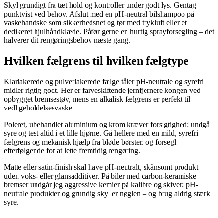
Skyl grundigt fra tæt hold og kontroller under godt lys. Gentag
punktvist ved behov. Afslut med en pH-neutral bilshampoo på
vaskehandske som sikkerhedsnet og tør med trykluft eller et
dedikeret hjulhåndklæde. Påfør gerne en hurtig sprayforsegling – det
halverer dit rengøringsbehov næste gang.
Hvilken fælgrens til hvilken fælgtype
Klarlakerede og pulverlakerede fælge tåler pH-neutrale og syrefri
midler rigtig godt. Her er farveskiftende jernfjernere kongen ved
opbygget bremsestøv, mens en alkalisk fælgrens er perfekt til
vedligeholdelsesvaske.
Poleret, ubehandlet aluminium og krom kræver forsigtighed: undgå
syre og test altid i et lille hjørne. Gå hellere med en mild, syrefri
fælgrens og mekanisk hjælp fra bløde børster, og forsegl
efterfølgende for at lette fremtidig rengøring.
Matte eller satin-finish skal have pH-neutralt, skånsomt produkt
uden voks- eller glansadditiver. På biler med carbon-keramiske
bremser undgår jeg aggressive kemier på kalibre og skiver; pH-
neutrale produkter og grundig skyl er nøglen – og brug aldrig stærk
syre.