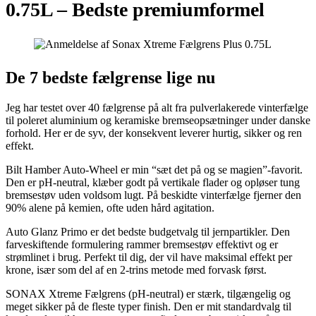
0.75L –
Bedste premiumformel
De 7 bedste fælgrense lige nu
Jeg har testet over 40 fælgrense på alt fra pulverlakerede vinterfælge
til poleret aluminium og keramiske bremseopsætninger under danske
forhold. Her er de syv, der konsekvent leverer hurtig, sikker og ren
effekt.
Bilt Hamber Auto-Wheel er min “sæt det på og se magien”-favorit.
Den er pH-neutral, klæber godt på vertikale flader og opløser tung
bremsestøv uden voldsom lugt. På beskidte vinterfælge fjerner den
90% alene på kemien, ofte uden hård agitation.
Auto Glanz Primo er det bedste budgetvalg til jernpartikler. Den
farveskiftende formulering rammer bremsestøv effektivt og er
strømlinet i brug. Perfekt til dig, der vil have maksimal effekt per
krone, især som del af en 2-trins metode med forvask først.
SONAX Xtreme Fælgrens (pH-neutral) er stærk, tilgængelig og
meget sikker på de fleste typer finish. Den er mit standardvalg til