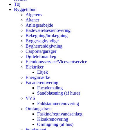
Tøj
Byggetilbud
Algerens
Altaner
Anlægsarbejde
Badeværelsesrenovering
Belægning/brolægning
Byggesagkyndige
Bygherrerådgivning
Carporte/garager
Dørtelefonanlæg
Ejendomsservice/Viceværtservice
Elektriker
Eltjek
Energimærke
Facaderenovering
Facademaling
Sandblæsning (af huse)
VVS
Faldstammerenovering
Omfangsdræn
Faskine/regnvandsanlæg
Kloakrenovering
Omfugning (af hus)
Fundament