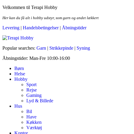
Skip
Velkommen til Terapi Hobby
to
the
Her kan du få alt i hobby udstyr, som garn og andet lækkert
content
Levering
|
Handelsbetingelser
|
Åbningstider
Terapi Hobby
Popular searches:
Garn
|
Strikkepinde
|
Syning
Åbningstider: Man-Fre 10:00-16:00
Børn
Helse
Hobby
Sport
Rejse
Gaming
Lyd & Billede
Hus
Bil
Have
Køkken
Værktøj
Kontor