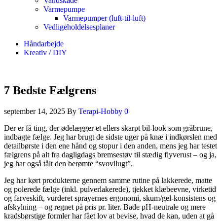
Vandskade
Varmepumpe
Varmepumper (luft-til-luft)
Vedligeholdelsesplaner
Håndarbejde
Kreativ / DIY
7 Bedste Fælgrens
september 14, 2025
By
Terapi-Hobby
0
Der er få ting, der ødelægger et ellers skarpt bil-look som gråbrune,
indbagte fælge. Jeg har brugt de sidste uger på knæ i indkørslen med
detailbørste i den ene hånd og stopur i den anden, mens jeg har testet
fælgrens på alt fra dagligdags bremsestøv til stædig flyverust – og ja,
jeg har også tålt den berømte “svovllugt”.
Jeg har kørt produkterne gennem samme rutine på lakkerede, matte
og polerede fælge (inkl. pulverlakerede), tjekket klæbeevne, virketid
og farveskift, vurderet sprayernes ergonomi, skum/gel-konsistens og
afskylning – og regnet på pris pr. liter. Både pH-neutrale og mere
kradsbørstige formler har fået lov at bevise, hvad de kan, uden at gå