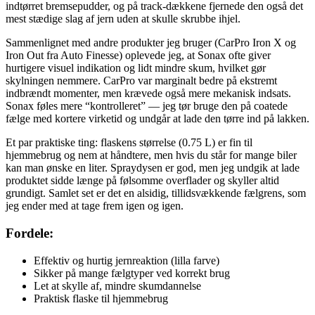
indtørret bremsepudder, og på track-dækkene fjernede den også det
mest stædige slag af jern uden at skulle skrubbe ihjel.
Sammenlignet med andre produkter jeg bruger (CarPro Iron X og
Iron Out fra Auto Finesse) oplevede jeg, at Sonax ofte giver
hurtigere visuel indikation og lidt mindre skum, hvilket gør
skylningen nemmere. CarPro var marginalt bedre på ekstremt
indbrændt momenter, men krævede også mere mekanisk indsats.
Sonax føles mere “kontrolleret” — jeg tør bruge den på coatede
fælge med kortere virketid og undgår at lade den tørre ind på lakken.
Et par praktiske ting: flaskens størrelse (0.75 L) er fin til
hjemmebrug og nem at håndtere, men hvis du står for mange biler
kan man ønske en liter. Spraydysen er god, men jeg undgik at lade
produktet sidde længe på følsomme overflader og skyller altid
grundigt. Samlet set er det en alsidig, tillidsvækkende fælgrens, som
jeg ender med at tage frem igen og igen.
Fordele:
Effektiv og hurtig jernreaktion (lilla farve)
Sikker på mange fælgtyper ved korrekt brug
Let at skylle af, mindre skumdannelse
Praktisk flaske til hjemmebrug