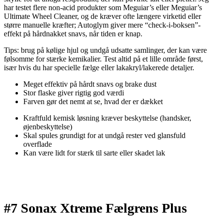
har testet flere non-acid produkter som Meguiar’s eller Meguiar’s
Ultimate Wheel Cleaner, og de kræver ofte længere virketid eller
større manuelle kræfter; Autoglym giver mere “check-i-boksen”-
effekt på hårdnakket snavs, når tiden er knap.
Tips: brug på kølige hjul og undgå udsatte samlinger, der kan være
følsomme for stærke kemikalier. Test altid på et lille område først,
især hvis du har specielle fælge eller lakakryl/lakerede detaljer.
Meget effektiv på hårdt snavs og brake dust
Stor flaske giver rigtig god værdi
Farven gør det nemt at se, hvad der er dækket
Kraftfuld kemisk løsning kræver beskyttelse (handsker,
øjenbeskyttelse)
Skal spules grundigt for at undgå rester ved glansfuld
overflade
Kan være lidt for stærk til sarte eller skadet lak
#7 Sonax Xtreme Fælgrens Plus