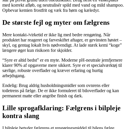
med korrekt afløb, og neutralisér spild med vand og mild shampoo.
Opbevar kemien frostfrit og væk fra børn og kæledyr.
De største fejl og myter om fælgrens
Mere kontakt-/virketid er ikke lig med bedre rengøring. Når
produktet har reageret og farveskiftet aftager, er gevinsten høstet –
skyl, og gentag lokalt hvis nødvendigt. At lade stærk kemi “koge”
længere øger kun risikoen for skjolder.
“Syre er altid bedst” er en myte. Moderne pH-neutrale jernfjernere
klarer 90% af opgaverne mere sikkert. Syre er et specialværktøj til
særlige, robuste overflader og kræver erfaring og hurtig
arbejdsgang.
Endelig: Brug aldrig husholdningsmidler som ovnrens eller
toiletrens på fælge. De er ikke formuleret til biloverflader og kan
permanent matte eller angribe finish og dæk.
Lille sprogafklaring: Fælgrens i bilpleje
kontra slang
I bilpleje betyder fælgrens et rengøringsmiddel til bilens fælge.