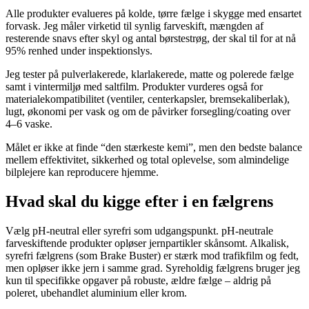
Alle produkter evalueres på kolde, tørre fælge i skygge med ensartet
forvask. Jeg måler virketid til synlig farveskift, mængden af
resterende snavs efter skyl og antal børstestrøg, der skal til for at nå
95% renhed under inspektionslys.
Jeg tester på pulverlakerede, klarlakerede, matte og polerede fælge
samt i vintermiljø med saltfilm. Produkter vurderes også for
materialekompatibilitet (ventiler, centerkapsler, bremsekaliberlak),
lugt, økonomi per vask og om de påvirker forsegling/coating over
4–6 vaske.
Målet er ikke at finde “den stærkeste kemi”, men den bedste balance
mellem effektivitet, sikkerhed og total oplevelse, som almindelige
bilplejere kan reproducere hjemme.
Hvad skal du kigge efter i en fælgrens
Vælg pH-neutral eller syrefri som udgangspunkt. pH-neutrale
farveskiftende produkter opløser jernpartikler skånsomt. Alkalisk,
syrefri fælgrens (som Brake Buster) er stærk mod trafikfilm og fedt,
men opløser ikke jern i samme grad. Syreholdig fælgrens bruger jeg
kun til specifikke opgaver på robuste, ældre fælge – aldrig på
poleret, ubehandlet aluminium eller krom.