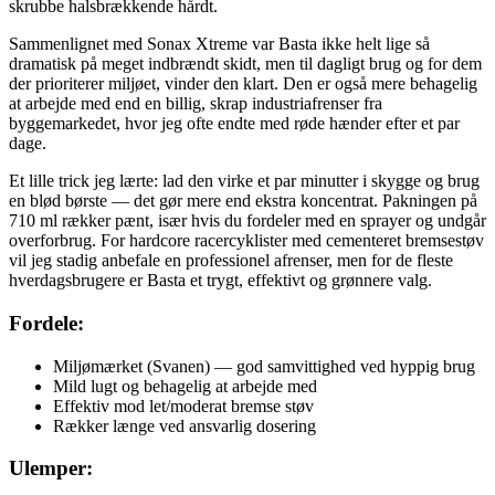
skrubbe halsbrækkende hårdt.
Sammenlignet med Sonax Xtreme var Basta ikke helt lige så
dramatisk på meget indbrændt skidt, men til dagligt brug og for dem
der prioriterer miljøet, vinder den klart. Den er også mere behagelig
at arbejde med end en billig, skrap industriafrenser fra
byggemarkedet, hvor jeg ofte endte med røde hænder efter et par
dage.
Et lille trick jeg lærte: lad den virke et par minutter i skygge og brug
en blød børste — det gør mere end ekstra koncentrat. Pakningen på
710 ml rækker pænt, især hvis du fordeler med en sprayer og undgår
overforbrug. For hardcore racercyklister med cementeret bremsestøv
vil jeg stadig anbefale en professionel afrenser, men for de fleste
hverdagsbrugere er Basta et trygt, effektivt og grønnere valg.
Fordele:
Miljømærket (Svanen) — god samvittighed ved hyppig brug
Mild lugt og behagelig at arbejde med
Effektiv mod let/moderat bremse støv
Rækker længe ved ansvarlig dosering
Ulemper: