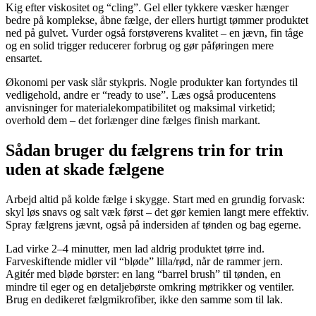
Kig efter viskositet og “cling”. Gel eller tykkere væsker hænger
bedre på komplekse, åbne fælge, der ellers hurtigt tømmer produktet
ned på gulvet. Vurder også forstøverens kvalitet – en jævn, fin tåge
og en solid trigger reducerer forbrug og gør påføringen mere
ensartet.
Økonomi per vask slår stykpris. Nogle produkter kan fortyndes til
vedligehold, andre er “ready to use”. Læs også producentens
anvisninger for materialekompatibilitet og maksimal virketid;
overhold dem – det forlænger dine fælges finish markant.
Sådan bruger du fælgrens trin for trin
uden at skade fælgene
Arbejd altid på kolde fælge i skygge. Start med en grundig forvask:
skyl løs snavs og salt væk først – det gør kemien langt mere effektiv.
Spray fælgrens jævnt, også på indersiden af tønden og bag egerne.
Lad virke 2–4 minutter, men lad aldrig produktet tørre ind.
Farveskiftende midler vil “bløde” lilla/rød, når de rammer jern.
Agitér med bløde børster: en lang “barrel brush” til tønden, en
mindre til eger og en detaljebørste omkring møtrikker og ventiler.
Brug en dedikeret fælgmikrofiber, ikke den samme som til lak.