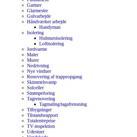
Gartner
Glarmestre
Gulvarbejde
Håndværker arbejde
Handyman
Isolering
Hulmursisolering
Loftisolering
Jordvarme
Maler
Murer
Nedrivning
Nye vinduer
Renovering af trappeopgang
Skimmelsvamp
Solceller
Strømpeforing
Tagrenovering
Tagmaling/tagafrensning
Tilbygninger
Tilstandsrapport
Totalentreprise
TV-inspektion
Udestuer