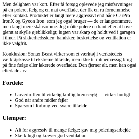
Men delighten var kort. Efter få forsøg oplevede jeg misfarvninger
på en poleret fælg og en mat overflade, der fik en ru fornemmelse
efter kontakt. Produktet er langt mere aggressivt end både CarPro
IronX og Gyeon Iron, som jeg også bruger — de er langsommere,
men langt mere skånsomme. Jeg måtte polere en kant efter at have
glemt at skylle øjeblikkeligt; lugten var skarp og holdt ved i garagen
i timer. På sikkerhedssiden: handsker, beskyttelse og ventilation er
ikke valgfrit.
Konklusion: Sonax Beast virker som et værktøj i værkstedets
værktøjskasse til ekstreme tilfælde, men ikke til rutinemæssig brug
på fine fælge eller lakerede overflader. Den fjerner alt, men kan også
efterlade arv.
Fordele:
Uovertruffen til virkelig kraftig bremserøg — virker hurtigt
God når andre midler fejler
Sparsom i forbrug ved svære tilfælde
Ulemper:
Alt for aggressiv til mange fælge; gav mig poleringsarbejde
Stærk lugt og kræver god ventilation