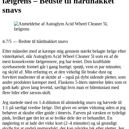
fælgrens –
Bedste til hårdnakket
snavs
4.7/5 — Bedste til hårdnakket snavs
Efter måneder med at kæmpe mig gennem stærkt belagte fælge efter
vinterkørsel, står Autoglym Acid Wheel Cleaner 5l som en af de
mest konsekvente fælgrensere, jeg har testet. Den kraftfulde
syrebaserede formel går i gang hurtigt: sprøjt, vent et par minutter,
og skyld af. Min erfaring er, at den virkelig får brake dust og
forvitret madrester til at skride af – også på dybt sidende pletter, som
andre produkter kæmper med. Flaskens 5-liters størrelse føles som et
godt køb: giver lang levetid, særligt hvis man er bilentusiast med
flere biler eller sæson-skift.
Jeg startede med en 1:4-dilution til almindelig snavs og hævede til
1:1 på særligt svedne fælge. Det giver en seriøs virkning uden at jeg
behøver at skrabe eller gnide i timevis. Farven på væsken er tydeligt
pink, hvilket gør det let at se hvilke dele der er behandlet. En
nøglering er at lade det virke kort (2–4 minutter) og så grundigt
skylle for at undgå restprodukt, der kan påvirke lak eller pletter. Jeg