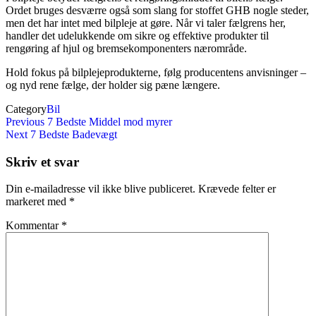
Ordet bruges desværre også som slang for stoffet GHB nogle steder,
men det har intet med bilpleje at gøre. Når vi taler fælgrens her,
handler det udelukkende om sikre og effektive produkter til
rengøring af hjul og bremsekomponenters nærområde.
Hold fokus på bilplejeprodukterne, følg producentens anvisninger –
og nyd rene fælge, der holder sig pæne længere.
Category
Bil
Indlægsnavigation
Previous
Previous
7 Bedste Middel mod myrer
Post
Next
Next
7 Bedste Badevægt
Post
Skriv et svar
Din e-mailadresse vil ikke blive publiceret.
Krævede felter er
markeret med
*
Kommentar
*