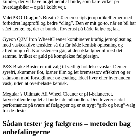
kunder, der vil have noget nemt at finde, som bare virker på
hverdagsbiler – også i koldt vejr.
ValetPRO Dragon’s Breath 2.0 er en seriøs jernpartikelfjerner med
forbedret lugtprofil og bedre “cling”. Den er mit go-to, når en bil har
stået længe, og der er bundet flyverust på både fælge og lak.
Gyeon Q2M Iron WheelCleaner kombinerer kraftig jernopløsning
med vaskeaktive tensider, så du får både kemisk opløsning og
affedtning i ét. Konsistensen gør, at den ikke løber af med det
samme, hvilket er guld på komplekse fælgdesign.
P&S Brake Buster er mit valg til vedligeholdelsesvaske. Den er
syrefri, skummer flot, løsner film og let bremsestøv effektivt og er
skånsom mod forseglinger og coating. Ideel hver eller hver anden
vask, uden at overbelaste kemisk.
Meguiar’s Ultimate All Wheel Cleaner er pH-balanceret,
farveskiftende og let at finde i detailhandlen. Den leverer stabil
performance på tværs af fælgtyper og er et trygt “grib og brug”-valg
for de fleste.
Sådan tester jeg fælgrens – metoden bag
anbefalingerne