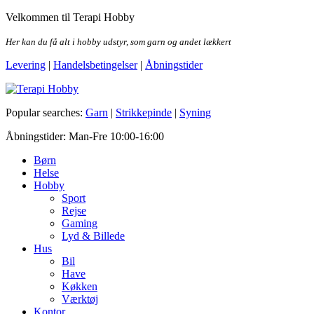
Skip
Velkommen til Terapi Hobby
to
the
Her kan du få alt i hobby udstyr, som garn og andet lækkert
content
Levering
|
Handelsbetingelser
|
Åbningstider
Terapi Hobby
Popular searches:
Garn
|
Strikkepinde
|
Syning
Åbningstider: Man-Fre 10:00-16:00
Børn
Helse
Hobby
Sport
Rejse
Gaming
Lyd & Billede
Hus
Bil
Have
Køkken
Værktøj
Kontor