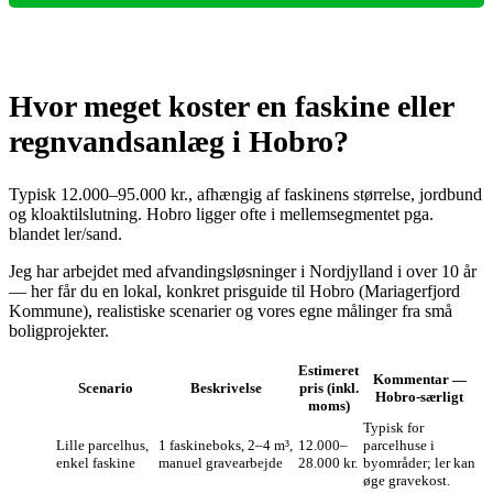
Hvor meget koster en faskine eller
regnvandsanlæg i Hobro?
Typisk 12.000–95.000 kr., afhængig af faskinens størrelse, jordbund
og kloaktilslutning. Hobro ligger ofte i mellemsegmentet pga.
blandet ler/sand.
Jeg har arbejdet med afvandingsløsninger i Nordjylland i over 10 år
— her får du en lokal, konkret prisguide til Hobro (Mariagerfjord
Kommune), realistiske scenarier og vores egne målinger fra små
boligprojekter.
Estimeret
Kommentar —
Scenario
Beskrivelse
pris (inkl.
Hobro‑særligt
moms)
Typisk for
Lille parcelhus,
1 faskineboks, 2–4 m³,
12.000–
parcelhuse i
enkel faskine
manuel gravearbejde
28.000 kr.
byområder; ler kan
øge gravekost.