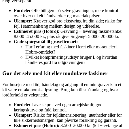
rådgiver separat.
Fordele:
Ofte billigere på selve gravningen; mere kontrol
over hver enkelt håndværker og materialepriser.
Ulemper:
Kræver god projektstyring fra din side; risiko for
fejl i sammenhæng mellem design og udførelse.
Estimeret pris (Hobro):
Gravning + levering faskinetanke:
8.000–45.000 kr., plus rådgiver/ingeniør 5.000–20.000 kr.
Gode spørgsmål til gravefirmaet:
Har I erfaring med faskiner i leret eller moræneler i
Hobro‑området?
Hvilket komprimeringsudstyr bruger I, og hvordan
håndteres jord fra udgravningen?
Gør‑det‑selv med kit eller modulære faskiner
For husejere med tid, håndelag og adgang til en minigraver kan et
kit være en økonomisk løsning. Brug kun til små anlæg og hvor
jordforhold er velegnede.
Fordele:
Laveste pris ved egen arbejdskraft; god
læringskurve og fuld kontrol.
Ulemper:
Risiko for fejldimensionering, utætheder eller for
lille sikkerhedsmargen; kan påvirke forsikring og garanti.
Estimeret pris (Hobro):
3.500–20.000 kr. (kit + evt. leje af