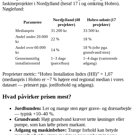
faskineprojekter i Nordjylland (heraf 17 i og omkring Hobro).
Nøglefund:
Nordjylland (48
Hobro‑udsnit (17
Parameter
projekter)
projekter)
Medianpris
31.200 kr.
33.500 kr.
Andel under 20.000
22 %
18 %
kr.
Andel over 60.000
18 % (ofte pga.
14 %
kr.
grundvand/sten)
Gennemsnitlig
1–3 dage
1–4 dage (varierende
installationstid
(parcelhus)
adgang)
Proprietær metric: “Hobro Installation Index (HII)” = 1,07
(medianpris i Hobro er ~7 % højere end regional median i vores
datasæt — primært pga. jordforhold og adgang).
Hvad påvirker prisen mest?
Jordbunden:
Ler og mange sten øger grave- og drænarbejde
— typisk +10–40 %.
Grundvand:
Højt grundvand kræver tætte løsninger eller
pumpe, som kan løfte prisen markant.
Adgang og maskinbehov:
Trange forhold kan betyde