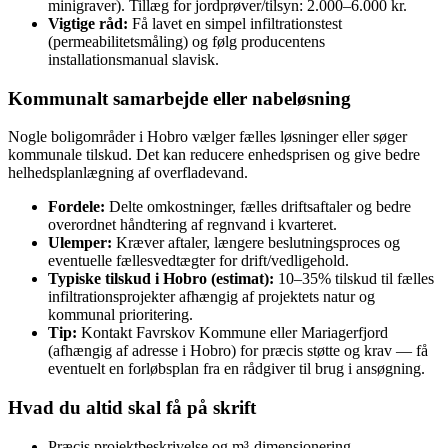
minigraver). Tillæg for jordprøver/tilsyn: 2.000–6.000 kr.
Vigtige råd:
Få lavet en simpel infiltrationstest
(permeabilitetsmåling) og følg producentens
installationsmanual slavisk.
Kommunalt samarbejde eller nabeløsning
Nogle boligområder i Hobro vælger fælles løsninger eller søger
kommunale tilskud. Det kan reducere enhedsprisen og give bedre
helhedsplanlægning af overfladevand.
Fordele:
Delte omkostninger, fælles driftsaftaler og bedre
overordnet håndtering af regnvand i kvarteret.
Ulemper:
Kræver aftaler, længere beslutningsproces og
eventuelle fællesvedtægter for drift/vedligehold.
Typiske tilskud i Hobro (estimat):
10–35% tilskud til fælles
infiltrationsprojekter afhængig af projektets natur og
kommunal prioritering.
Tip:
Kontakt Favrskov Kommune eller Mariagerfjord
(afhængig af adresse i Hobro) for præcis støtte og krav — få
eventuelt en forløbsplan fra en rådgiver til brug i ansøgning.
Hvad du altid skal få på skrift
Præcis projektbeskrivelse og m³‑dimensionering.