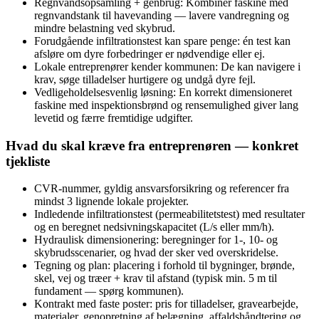
Regnvandsopsamling + genbrug: Kombinér faskine med
regnvandstank til havevanding — lavere vandregning og
mindre belastning ved skybrud.
Forudgående infiltrationstest kan spare penge: én test kan
afsløre om dyre forbedringer er nødvendige eller ej.
Lokale entreprenører kender kommunen: De kan navigere i
krav, søge tilladelser hurtigere og undgå dyre fejl.
Vedligeholdelsesvenlig løsning: En korrekt dimensioneret
faskine med inspektionsbrønd og rensemulighed giver lang
levetid og færre fremtidige udgifter.
Hvad du skal kræve fra entreprenøren — konkret
tjekliste
CVR-nummer, gyldig ansvarsforsikring og referencer fra
mindst 3 lignende lokale projekter.
Indledende infiltrationstest (permeabilitetstest) med resultater
og en beregnet nedsivningskapacitet (L/s eller mm/h).
Hydraulisk dimensionering: beregninger for 1-, 10- og
skybrudsscenarier, og hvad der sker ved overskridelse.
Tegning og plan: placering i forhold til bygninger, brønde,
skel, vej og træer + krav til afstand (typisk min. 5 m til
fundament — spørg kommunen).
Kontrakt med faste poster: pris for tilladelser, gravearbejde,
materialer, genopretning af belægning, affaldshåndtering og