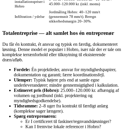
installationspriser i
45.000–120.000 kr. (inkl. moms)
Hobro
Jordmåling Hobro: 40–120 mm/t
Infiltration / ydelse
(gennemsnit 78 mm/t). Beregn
sikkerhedsmargin 20–30%.
Totalentreprise — alt samlet hos én entreprenør
Du får én kontrakt, ét ansvar og typisk en færdig, dokumenteret
løsning. Denne model er populær i Hobro, især når der er tale om
komplekse terrænforhold eller tilknytning til eksisterende
dræn/afløb.
Fordele:
Én projektleder, ansvar for myndighedspapirer,
dokumentation og garanti; færre koordinationsfejl.
Ulemper:
Typisk højere pris end at samle egne
underleverandører; mindre gennemsigtighed i kalkulation.
Estimeret pris (Hobro):
25.000–120.000 kr. afhængig af
volumen og jordbund (inkl. projektering og
myndighedsgodkendelse).
Tidsramme:
2–8 uger fra kontrakt til færdigt anlæg
(komplekse sager længere).
Spørg entreprenøren:
Er I certificeret til faskiner/regnvandsløsninger?
Kan I fremvise lokale referencer i Hobro?