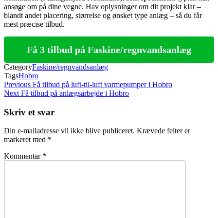
ansøge om på dine vegne. Hav oplysninger om dit projekt klar –
blandt andet placering, størrelse og ønsket type anlæg – så du får
mest præcise tilbud.
Få 3 tilbud på Faskine/regnvandsanlæg
Category
Faskine/regnvandsanlæg
Tags
Hobro
Indlægsnavigation
Previous
Previous
Få tilbud på luft-til-luft varmepumper i Hobro
Post
Next
Next
Få tilbud på anlægsarbejde i Hobro
Post
Skriv et svar
Din e-mailadresse vil ikke blive publiceret.
Krævede felter er
markeret med
*
Kommentar
*