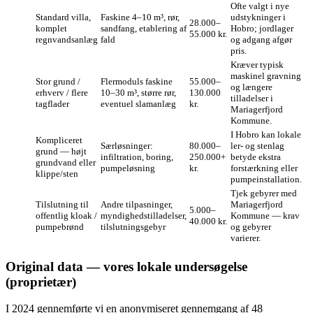
Ofte valgt i nye
Standard villa,
Faskine 4–10 m³, rør,
udstykninger i
28.000–
komplet
sandfang, etablering af
Hobro; jordlager
55.000 kr.
regnvandsanlæg
fald
og adgang afgør
pris.
Kræver typisk
maskinel gravning
Stor grund /
Flermoduls faskine
55.000–
og længere
erhverv / flere
10–30 m³, større rør,
130.000
tilladelser i
tagflader
eventuel slamanlæg
kr.
Mariagerfjord
Kommune.
I Hobro kan lokale
Kompliceret
Særløsninger:
80.000–
ler- og stenlag
grund — højt
infiltration, boring,
250.000+
betyde ekstra
grundvand eller
pumpeløsning
kr.
forstærkning eller
klippe/sten
pumpeinstallation.
Tjek gebyrer med
Tilslutning til
Andre tilpasninger,
Mariagerfjord
5.000–
offentlig kloak /
myndighedstilladelser,
Kommune — krav
40.000 kr.
pumpebrønd
tilslutningsgebyr
og gebyrer
varierer.
Original data — vores lokale undersøgelse
(proprietær)
I 2024 gennemførte vi en anonymiseret gennemgang af 48