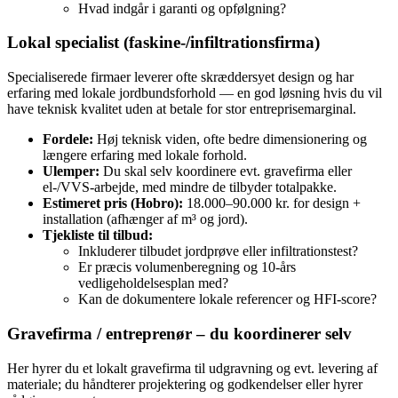
Hvad indgår i garanti og opfølgning?
Lokal specialist (faskine‑/infiltrationsfirma)
Specialiserede firmaer leverer ofte skræddersyet design og har
erfaring med lokale jordbundsforhold — en god løsning hvis du vil
have teknisk kvalitet uden at betale for stor entreprisemarginal.
Fordele:
Høj teknisk viden, ofte bedre dimensionering og
længere erfaring med lokale forhold.
Ulemper:
Du skal selv koordinere evt. gravefirma eller
el‑/VVS‑arbejde, med mindre de tilbyder totalpakke.
Estimeret pris (Hobro):
18.000–90.000 kr. for design +
installation (afhænger af m³ og jord).
Tjekliste til tilbud:
Inkluderer tilbudet jordprøve eller infiltrationstest?
Er præcis volumenberegning og 10‑års
vedligeholdelsesplan med?
Kan de dokumentere lokale referencer og HFI‑score?
Gravefirma / entreprenør – du koordinerer selv
Her hyrer du et lokalt gravefirma til udgravning og evt. levering af
materiale; du håndterer projektering og godkendelser eller hyrer