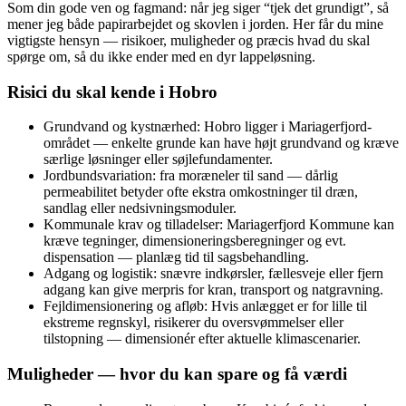
Som din gode ven og fagmand: når jeg siger “tjek det grundigt”, så
mener jeg både papirarbejdet og skovlen i jorden. Her får du mine
vigtigste hensyn — risikoer, muligheder og præcis hvad du skal
spørge om, så du ikke ender med en dyr lappeløsning.
Risici du skal kende i Hobro
Grundvand og kystnærhed: Hobro ligger i Mariagerfjord-
området — enkelte grunde kan have højt grundvand og kræve
særlige løsninger eller søjlefundamenter.
Jordbundsvariation: fra moræneler til sand — dårlig
permeabilitet betyder ofte ekstra omkostninger til dræn,
sandlag eller nedsivningsmoduler.
Kommunale krav og tilladelser: Mariagerfjord Kommune kan
kræve tegninger, dimensioneringsberegninger og evt.
dispensation — planlæg tid til sagsbehandling.
Adgang og logistik: snævre indkørsler, fællesveje eller fjern
adgang kan give merpris for kran, transport og natgravning.
Fejldimensionering og afløb: Hvis anlægget er for lille til
ekstreme regnskyl, risikerer du oversvømmelser eller
tilstopning — dimensionér efter aktuelle klimascenarier.
Muligheder — hvor du kan spare og få værdi