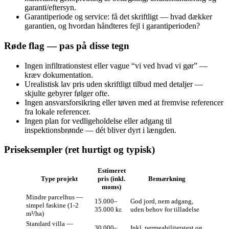
garanti/eftersyn.
Garantiperiode og service: få det skriftligt — hvad dækker
garantien, og hvordan håndteres fejl i garantiperioden?
Røde flag — pas på disse tegn
Ingen infiltrationstest eller vague “vi ved hvad vi gør” —
kræv dokumentation.
Urealistisk lav pris uden skriftligt tilbud med detaljer —
skjulte gebyrer følger ofte.
Ingen ansvarsforsikring eller tøven med at fremvise referencer
fra lokale referencer.
Ingen plan for vedligeholdelse eller adgang til
inspektionsbrønde — dét bliver dyrt i længden.
Priseksempler (ret hurtigt og typisk)
Estimeret
Type projekt
pris (inkl.
Bemærkning
moms)
Mindre parcelhus —
15.000–
God jord, nem adgang,
simpel faskine (1-2
35.000 kr.
uden behov for tilladelse
m³/ha)
Standard villa —
30.000–
Inkl. permeabilitetstest og