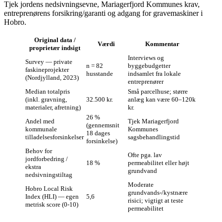
Tjek jordens nedsivningsevne, Mariagerfjord Kommunes krav,
entreprenørens forsikring/garanti og adgang for gravemaskiner i
Hobro.
Original data /
Værdi
Kommentar
proprietær indsigt
Interviews og
Survey — private
n = 82
byggebudgetter
faskineprojekter
husstande
indsamlet fra lokale
(Nordjylland, 2023)
entreprenører
Median totalpris
Små parcelhuse; større
(inkl. gravning,
32.500 kr.
anlæg kan være 60–120k
materialer, afretning)
kr.
26 %
Andel med
Tjek Mariagerfjord
(gennemsnit
kommunale
Kommunes
18 dages
tilladelsesforsinkelser
sagsbehandlingstid
forsinkelse)
Behov for
Ofte pga. lav
jordforbedring /
18 %
permeabilitet eller højt
ekstra
grundvand
nedsivningstiltag
Moderate
Hobro Local Risk
grundvands-/kystnære
Index (HLI) — egen
5,6
risici; vigtigt at teste
metrisk score (0-10)
permeabilitet