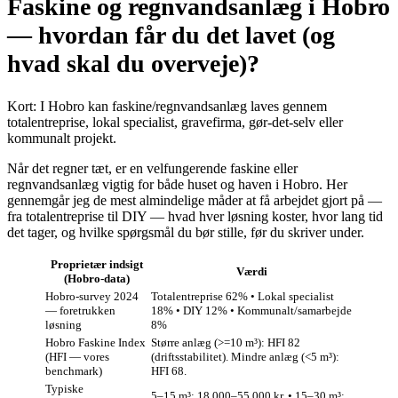
Faskine og regnvandsanlæg i Hobro
— hvordan får du det lavet (og
hvad skal du overveje)?
Kort: I Hobro kan faskine/regnvandsanlæg laves gennem
totalentreprise, lokal specialist, gravefirma, gør‑det‑selv eller
kommunalt projekt.
Når det regner tæt, er en velfungerende faskine eller
regnvandsanlæg vigtig for både huset og haven i Hobro. Her
gennemgår jeg de mest almindelige måder at få arbejdet gjort på —
fra totalentreprise til DIY — hvad hver løsning koster, hvor lang tid
det tager, og hvilke spørgsmål du bør stille, før du skriver under.
Proprietær indsigt
Værdi
(Hobro-data)
Hobro‑survey 2024
Totalentreprise 62% • Lokal specialist
— foretrukken
18% • DIY 12% • Kommunalt/samarbejde
løsning
8%
Hobro Faskine Index
Større anlæg (>=10 m³): HFI 82
(HFI — vores
(driftsstabilitet). Mindre anlæg (<5 m³):
benchmark)
HFI 68.
Typiske
5–15 m³: 18.000–55.000 kr. • 15–30 m³: