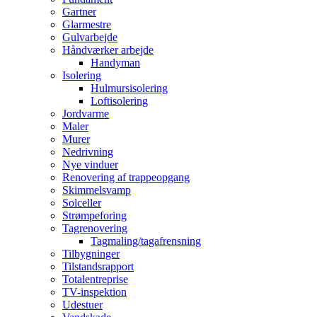
Gartner
Glarmestre
Gulvarbejde
Håndværker arbejde
Handyman
Isolering
Hulmursisolering
Loftisolering
Jordvarme
Maler
Murer
Nedrivning
Nye vinduer
Renovering af trappeopgang
Skimmelsvamp
Solceller
Strømpeforing
Tagrenovering
Tagmaling/tagafrensning
Tilbygninger
Tilstandsrapport
Totalentreprise
TV-inspektion
Udestuer