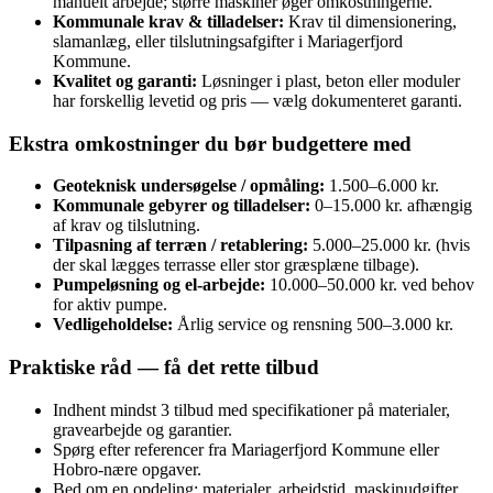
manuelt arbejde; større maskiner øger omkostningerne.
Kommunale krav & tilladelser:
Krav til dimensionering,
slamanlæg, eller tilslutningsafgifter i Mariagerfjord
Kommune.
Kvalitet og garanti:
Løsninger i plast, beton eller moduler
har forskellig levetid og pris — vælg dokumenteret garanti.
Ekstra omkostninger du bør budgettere med
Geoteknisk undersøgelse / opmåling:
1.500–6.000 kr.
Kommunale gebyrer og tilladelser:
0–15.000 kr. afhængig
af krav og tilslutning.
Tilpasning af terræn / retablering:
5.000–25.000 kr. (hvis
der skal lægges terrasse eller stor græsplæne tilbage).
Pumpeløsning og el‑arbejde:
10.000–50.000 kr. ved behov
for aktiv pumpe.
Vedligeholdelse:
Årlig service og rensning 500–3.000 kr.
Praktiske råd — få det rette tilbud
Indhent mindst 3 tilbud med specifikationer på materialer,
gravearbejde og garantier.
Spørg efter referencer fra Mariagerfjord Kommune eller
Hobro‑nære opgaver.
Bed om en opdeling: materialer, arbejdstid, maskinudgifter,