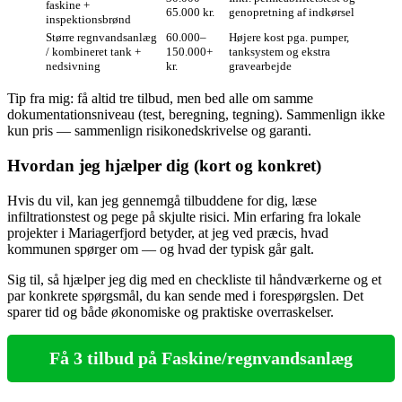
faskine +
65.000 kr.
genopretning af indkørsel
inspektionsbrønd
Større regnvandsanlæg
60.000–
Højere kost pga. pumper,
/ kombineret tank +
150.000+
tanksystem og ekstra
nedsivning
kr.
gravearbejde
Tip fra mig: få altid tre tilbud, men bed alle om samme
dokumentationsniveau (test, beregning, tegning). Sammenlign ikke
kun pris — sammenlign risikonedskrivelse og garanti.
Hvordan jeg hjælper dig (kort og konkret)
Hvis du vil, kan jeg gennemgå tilbuddene for dig, læse
infiltrationstest og pege på skjulte risici. Min erfaring fra lokale
projekter i Mariagerfjord betyder, at jeg ved præcis, hvad
kommunen spørger om — og hvad der typisk går galt.
Sig til, så hjælper jeg dig med en checkliste til håndværkerne og et
par konkrete spørgsmål, du kan sende med i forespørgslen. Det
sparer tid og både økonomiske og praktiske overraskelser.
Få 3 tilbud på Faskine/regnvandsanlæg