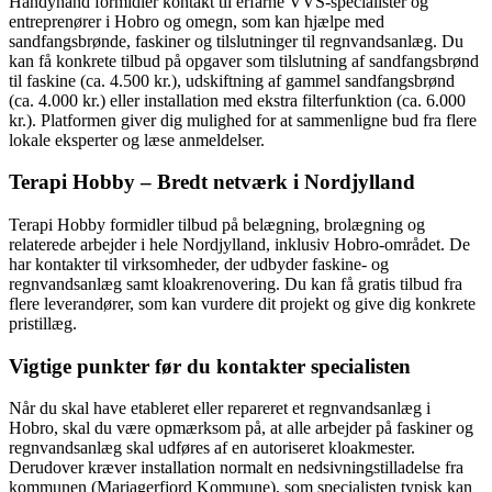
Handyhand formidler kontakt til erfarne VVS-specialister og
entreprenører i Hobro og omegn, som kan hjælpe med
sandfangsbrønde, faskiner og tilslutninger til regnvandsanlæg. Du
kan få konkrete tilbud på opgaver som tilslutning af sandfangsbrønd
til faskine (ca. 4.500 kr.), udskiftning af gammel sandfangsbrønd
(ca. 4.000 kr.) eller installation med ekstra filterfunktion (ca. 6.000
kr.). Platformen giver dig mulighed for at sammenligne bud fra flere
lokale eksperter og læse anmeldelser.
Terapi Hobby – Bredt netværk i Nordjylland
Terapi Hobby formidler tilbud på belægning, brolægning og
relaterede arbejder i hele Nordjylland, inklusiv Hobro-området. De
har kontakter til virksomheder, der udbyder faskine- og
regnvandsanlæg samt kloakrenovering. Du kan få gratis tilbud fra
flere leverandører, som kan vurdere dit projekt og give dig konkrete
pristillæg.
Vigtige punkter før du kontakter specialisten
Når du skal have etableret eller repareret et regnvandsanlæg i
Hobro, skal du være opmærksom på, at alle arbejder på faskiner og
regnvandsanlæg skal udføres af en autoriseret kloakmester.
Derudover kræver installation normalt en nedsivningstilladelse fra
kommunen (Mariagerfjord Kommune), som specialisten typisk kan