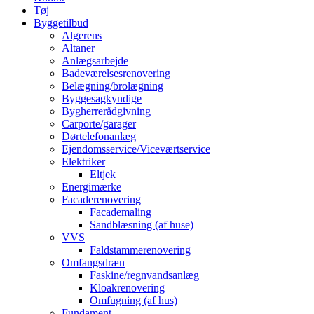
Tøj
Byggetilbud
Algerens
Altaner
Anlægsarbejde
Badeværelsesrenovering
Belægning/brolægning
Byggesagkyndige
Bygherrerådgivning
Carporte/garager
Dørtelefonanlæg
Ejendomsservice/Viceværtservice
Elektriker
Eltjek
Energimærke
Facaderenovering
Facademaling
Sandblæsning (af huse)
VVS
Faldstammerenovering
Omfangsdræn
Faskine/regnvandsanlæg
Kloakrenovering
Omfugning (af hus)
Fundament