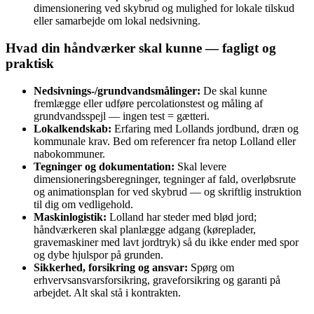
dimensionering ved skybrud og mulighed for lokale tilskud
eller samarbejde om lokal nedsivning.
Hvad din håndværker skal kunne — fagligt og
praktisk
Nedsivnings-/grundvandsmålinger:
De skal kunne
fremlægge eller udføre percolationstest og måling af
grundvandsspejl — ingen test = gætteri.
Lokalkendskab:
Erfaring med Lollands jordbund, dræn og
kommunale krav. Bed om referencer fra netop Lolland eller
nabokommuner.
Tegninger og dokumentation:
Skal levere
dimensioneringsberegninger, tegninger af fald, overløbsrute
og animationsplan for ved skybrud — og skriftlig instruktion
til dig om vedligehold.
Maskinlogistik:
Lolland har steder med blød jord;
håndværkeren skal planlægge adgang (køreplader,
gravemaskiner med lavt jordtryk) så du ikke ender med spor
og dybe hjulspor på grunden.
Sikkerhed, forsikring og ansvar:
Spørg om
erhvervsansvarsforsikring, graveforsikring og garanti på
arbejdet. Alt skal stå i kontrakten.