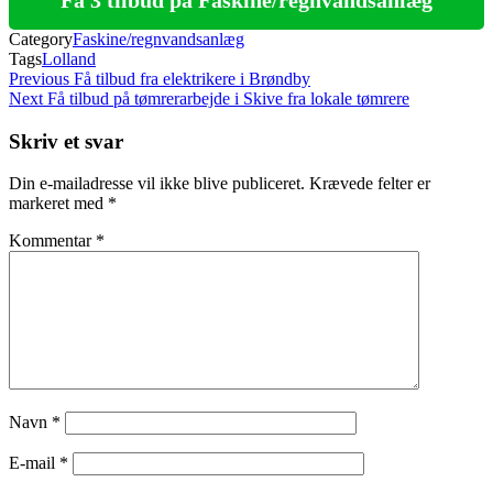
Category
Faskine/regnvandsanlæg
Tags
Lolland
Indlægsnavigation
Previous
Previous
Få tilbud fra elektrikere i Brøndby
Post
Next
Next
Få tilbud på tømrerarbejde i Skive fra lokale tømrere
Post
Skriv et svar
Din e-mailadresse vil ikke blive publiceret.
Krævede felter er
markeret med
*
Kommentar
*
Navn
*
E-mail
*