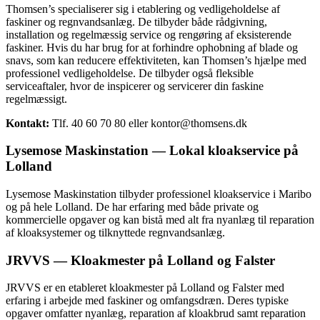
Thomsen’s specialiserer sig i etablering og vedligeholdelse af
faskiner og regnvandsanlæg. De tilbyder både rådgivning,
installation og regelmæssig service og rengøring af eksisterende
faskiner. Hvis du har brug for at forhindre ophobning af blade og
snavs, som kan reducere effektiviteten, kan Thomsen’s hjælpe med
professionel vedligeholdelse. De tilbyder også fleksible
serviceaftaler, hvor de inspicerer og servicerer din faskine
regelmæssigt.
Kontakt:
Tlf. 40 60 70 80 eller kontor@thomsens.dk
Lysemose Maskinstation — Lokal kloakservice på
Lolland
Lysemose Maskinstation tilbyder professionel kloakservice i Maribo
og på hele Lolland. De har erfaring med både private og
kommercielle opgaver og kan bistå med alt fra nyanlæg til reparation
af kloaksystemer og tilknyttede regnvandsanlæg.
JRVVS — Kloakmester på Lolland og Falster
JRVVS er en etableret kloakmester på Lolland og Falster med
erfaring i arbejde med faskiner og omfangsdræn. Deres typiske
opgaver omfatter nyanlæg, reparation af kloakbrud samt reparation