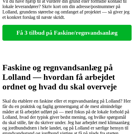
Vil du have hjælp til at vurdere din grund eller formidle kontakt til
lokale leverandører? Skriv kort om din adresse/postnummer på
Lolland, grundens størrelse og omfanget af projektet — så giver jeg
et konkret forslag til næste skridt.
Få 3 tilbud på Faskine/regnvandsanlæg
Faskine og regnvandsanlæg på
Lolland — hvordan få arbejdet
ordnet og hvad du skal overveje
Skal du etablere en faskine eller et regnvandsanlæg på Lolland? Her
får du en praktisk og faglig gennemgang af de mest almindelige
måder at få arbejdet udført på — med fokus på de lokale forhold på
Lolland, hvad der typisk giver bedst mening, og hvilke spørgsmål
du skal stille, før du skriver under. Jeg har arbejdet med klimaanlæg
og jordbundsdræn i hele landet, og på Lolland er særlige hensyn til
grundvandsstand og jordbund vigtige at få på plads fra starten.