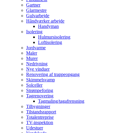
Gartner
Glarmestre
Gulvarbejde
Håndværker arbejde
Handyman
Isolering
Hulmursisolering
Loftisolering
Jordvarme
Maler
Murer
Nedrivning
Nye vinduer
Renovering af trappeopgang
Skimmelsvamp
Solceller
Strømpeforing
Tagrenovering
Tagmaling/tagafrensning
Tilbygninger
Tilstandsrapport
Totalentreprise
TV-inspektion
Udestuer