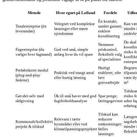
Metode
Hvor egnet på Lolland
Fordele
Udfo
Én kontakt,
Velegnet ved komplekse
Kan vær
Totalentreprise (én
samlet garanti,
løsninger eller større
mindre i
leverandør)
enklere
ejendomme
underle
koordinering
Du skal
Nemmere
koordin
Fagentreprise (du
God ved små, simple
priskontrol;
risiko f
vælger hver fagmand)
anlæg hvor du vil spare
fleksibelt valg
konflik
af specialister
entrepr
Hurtigt
Begræn
Prefabrikeret modul
Praktisk ved trangt areal
etableret; ofte
tilpasn
(plug‑and‑play
eller hurtig løsning
lavt
være dy
faskine)
gravearbejde
m³
Tidskr
Gør‑det‑selv med
Ok til små haver med god
Spar penge;
risiko fo
rådgivning
fugtforholdsanalyse
læringsgevinst
uden fa
erfaring
Tilskud kan
Længer
Relevant i tætte
reducere
Kommunalt/kollektivt
sagsbeh
byområder eller ved
omkostninger;
projekt & tilskud
mindre 
klimatilpasningsprojekter
fælles
fleksibi
løsninger