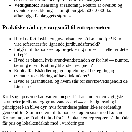
Vedligehold:
Rensning af sandfang, kontrol af overløb og
eventuel reetablering — årligt budget: 500–2.000 kr.
afhængig af anlæggets størrelse.
Praktiske råd og spørgsmål til entreprenøren
Har I udført faskine/regnvandsanlæg på Lolland før? Kan I
vise referencer fra lignende jordbundsforhold?
Indgår infiltrationstest og projektering i prisen — eller er det et
tillæg?
Hvad er planen, hvis grundvandsstanden er for høj — pumpe,
tætning eller tilslutning til anden recipient?
Er alt affaldshåndtering, genopretning af belægning og
eventuel reetablering af have inkluderet?
Hvad er garantitiden, og hvem står for service/vedligehold de
første år?
Kort sagt: priserne kan variere meget. På Lolland er den vigtigste
parameter jordbund og grundvandsstand — en billig løsning i
princippet kan blive dyr, hvis forundersøgelser ikke er ordentligt
gennemført. Start med en infiltrationstest og en snak med Lolland
Kommune, og få altid tilbud fra 2–3 lokale entreprenører, så du både
får pris og lokalkendskab med i vurderingen.