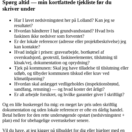
Spørg altid — min kortfattede tjekliste før du
skriver under
Har I lavet nedsivningstest her på Lolland? Kan jeg se
resultatet?
Hvordan håndterer I høj grundvandsstand? Hvad hvis
faskinen ikke nedsiver som forventet?
Er der lokale referencer (adresse eller projektbeskrivelse) jeg
kan kontakte?
Hvad indgår i prisen: gravearbejde, bortkørsel af
overskudsjord, geotextil, faskineelementer, tilslutning til
kloak/vej, dokumentation og oprydning?
Tjek på kommunen: Skal jeg have tilladelse til tilslutning eller
udløb, og tilbyder kommunen tilskud eller krav ved
klimatilpasning?
Hvordan skal anlægget vedligeholdes (inspektionsbrønd,
sandfang, rensning) — og hvad koster det årligt?
Er alt arbejde forsikret, og hvilke garantier giver I skriftligt?
Og en lille huskeregel fra mig: en meget lav pris uden skriftlig
dokumentation og uden lokale referencer er ofte en dårlig handel.
Betal hellere for den rette undersøgende opstart (nedsivningstest +
plan) end for ubehagelige overraskelser senere.
Vil du have, at jeg kigger på tilbuddet for dig eller hjælper med en