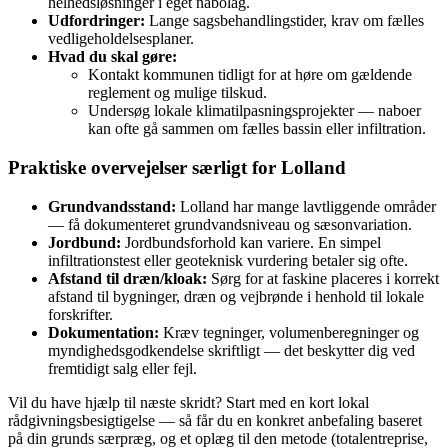
helhedsløsninger i eget nabolag.
Udfordringer:
Lange sagsbehandlingstider, krav om fælles
vedligeholdelsesplaner.
Hvad du skal gøre:
Kontakt kommunen tidligt for at høre om gældende
reglement og mulige tilskud.
Undersøg lokale klimatilpasningsprojekter — naboer
kan ofte gå sammen om fælles bassin eller infiltration.
Praktiske overvejelser særligt for Lolland
Grundvandsstand:
Lolland har mange lavtliggende områder
— få dokumenteret grundvandsniveau og sæsonvariation.
Jordbund:
Jordbundsforhold kan variere. En simpel
infiltrationstest eller geoteknisk vurdering betaler sig ofte.
Afstand til dræn/kloak:
Sørg for at faskine placeres i korrekt
afstand til bygninger, dræn og vejbrønde i henhold til lokale
forskrifter.
Dokumentation:
Kræv tegninger, volumenberegninger og
myndighedsgodkendelse skriftligt — det beskytter dig ved
fremtidigt salg eller fejl.
Vil du have hjælp til næste skridt? Start med en kort lokal
rådgivningsbesigtigelse — så får du en konkret anbefaling baseret
på din grunds særpræg, og et oplæg til den metode (totalentreprise,