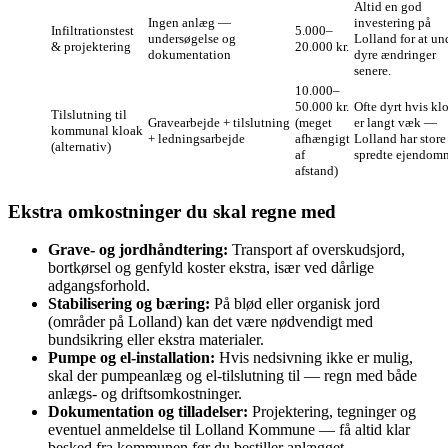
Altid en god
Ingen anlæg —
investering på
Infiltrationstest
5.000–
undersøgelse og
Lolland for at u
& projektering
20.000 kr.
dokumentation
dyre ændringer
senere.
10.000–
50.000 kr.
Ofte dyrt hvis kl
Tilslutning til
Gravearbejde + tilslutning
(meget
er langt væk —
kommunal kloak
+ ledningsarbejde
afhængigt
Lolland har store
(alternativ)
af
spredte ejendom
afstand)
Ekstra omkostninger du skal regne med
Grave- og jordhåndtering:
Transport af overskudsjord,
bortkørsel og genfyld koster ekstra, især ved dårlige
adgangsforhold.
Stabilisering og bæring:
På blød eller organisk jord
(områder på Lolland) kan det være nødvendigt med
bundsikring eller ekstra materialer.
Pumpe og el-installation:
Hvis nedsivning ikke er mulig,
skal der pumpeanlæg og el‑tilslutning til — regn med både
anlægs- og driftsomkostninger.
Dokumentation og tilladelser:
Projektering, tegninger og
eventuel anmeldelse til Lolland Kommune — få altid klar
besked fra kommunen før du bestiller anlægget.