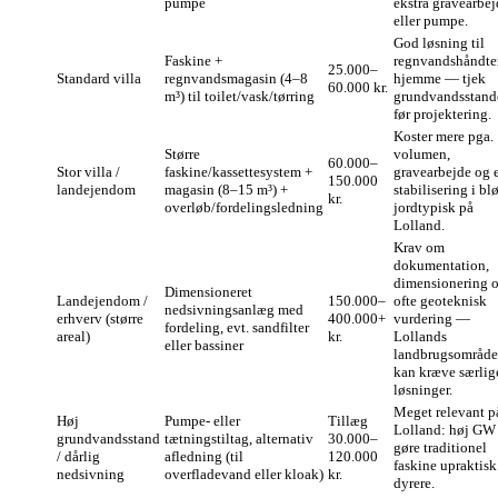
pumpe
ekstra gravearbej
eller pumpe.
God løsning til
Faskine +
regnvandshåndte
25.000–
Standard villa
regnvandsmagasin (4–8
hjemme — tjek
60.000 kr.
m³) til toilet/vask/tørring
grundvandsstand
før projektering.
Koster mere pga.
Større
volumen,
60.000–
Stor villa /
faskine/kassettesystem +
gravearbejde og e
150.000
landejendom
magasin (8–15 m³) +
stabilisering i bl
kr.
overløb/fordelingsledning
jordtypisk på
Lolland.
Krav om
dokumentation,
dimensionering 
Dimensioneret
Landejendom /
150.000–
ofte geoteknisk
nedsivningsanlæg med
erhverv (større
400.000+
vurdering —
fordeling, evt. sandfilter
areal)
kr.
Lollands
eller bassiner
landbrugsområde
kan kræve særlig
løsninger.
Meget relevant p
Høj
Pumpe- eller
Tillæg
Lolland: høj GW
grundvandsstand
tætningstiltag, alternativ
30.000–
gøre traditionel
/ dårlig
afledning (til
120.000
faskine upraktisk
nedsivning
overfladevand eller kloak)
kr.
dyrere.