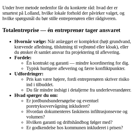
Under hver metode nedenfor får du konkrete råd: hvad der er
smartest på Lolland, hvilke lokale forhold der påvirker valget, og
hvilke spørgsmål du bør stille entreprenøren eller rådgiveren.
Totalentreprise — én entreprenør tager ansvaret
Hvornår vælge:
Når anlægget er komplekst (højt grundvand,
krævende afledning, tilslutning til vejbrønd eller kloak), eller
du ønsker ét samlet ansvar fra projektering til aflevering.
Fordele:
Én kontrakt og garanti — mindre koordinering for dig.
Typisk hurtigere aflevering og færre konfliktpunkter.
Udfordringer:
Pris kan være højere, fordi entreprenøren skriver risiko
ind i tilbuddet.
Du får mindre indsigt i detaljerne fra underleverandører.
Hvad spørger du om:
Er jordbundsundersøgelse og eventuel
poretryksovervågning inkluderet?
Hvordan dokumenteres faskinens infiltrasjonsevne og
volumen?
Hvilken garanti og driftshåndbog følger med?
Er godkendelse hos kommunen inkluderet i prisen?