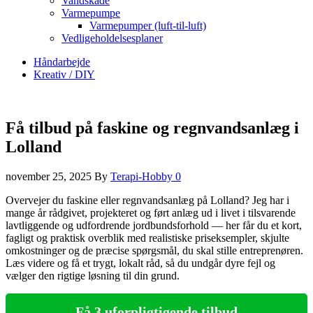
Vandskade
Varmepumpe
Varmepumper (luft-til-luft)
Vedligeholdelsesplaner
Håndarbejde
Kreativ / DIY
Få tilbud på faskine og regnvandsanlæg i
Lolland
november 25, 2025
By
Terapi-Hobby
0
Overvejer du faskine eller regnvandsanlæg på Lolland? Jeg har i
mange år rådgivet, projekteret og ført anlæg ud i livet i tilsvarende
lavtliggende og udfordrende jordbundsforhold — her får du et kort,
fagligt og praktisk overblik med realistiske priseksempler, skjulte
omkostninger og de præcise spørgsmål, du skal stille entreprenøren.
Læs videre og få et trygt, lokalt råd, så du undgår dyre fejl og
vælger den rigtige løsning til din grund.
Få 3 uforpligtigende tilbud