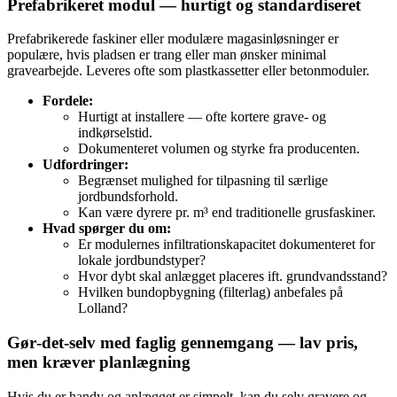
Prefabrikeret modul — hurtigt og standardiseret
Prefabrikerede faskiner eller modulære magasinløsninger er
populære, hvis pladsen er trang eller man ønsker minimal
gravearbejde. Leveres ofte som plastkassetter eller betonmoduler.
Fordele:
Hurtigt at installere — ofte kortere grave- og
indkørselstid.
Dokumenteret volumen og styrke fra producenten.
Udfordringer:
Begrænset mulighed for tilpasning til særlige
jordbundsforhold.
Kan være dyrere pr. m³ end traditionelle grusfaskiner.
Hvad spørger du om:
Er modulernes infiltrationskapacitet dokumenteret for
lokale jordbundstyper?
Hvor dybt skal anlægget placeres ift. grundvandsstand?
Hvilken bundopbygning (filterlag) anbefales på
Lolland?
Gør‑det‑selv med faglig gennemgang — lav pris,
men kræver planlægning
Hvis du er handy og anlægget er simpelt, kan du selv gravere og