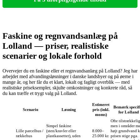
Faskine og regnvandsanlæg på
Lolland — priser, realistiske
scenarier og lokale forhold
Overvejer du en faskine eller et regnvandsanlæg på Lolland? Jeg har
arbejdet med afvandingsløsninger i danske landsbyer og på øerne i
mange år, og her får du et klart, lokalt og fagligt overblik — med
realistiske priseksempler, skjulte omkostninger og konkrete råd, så
du kan træffe et trygt valg på Lolland.
Estimeret
Bemærk specif
Scenario
Løsning
pris (inkl.
for Lolland
moms)
Ofte tilstrækkelig
Simpel faskine
men i områder m
Lille parcelhus /
(sten/kravler eller
8.000–
højt grundvand 
rækkehus
plastkassetter), uden
25.000 kr.
prisen stige pga.