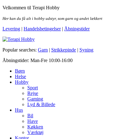
Skip
Velkommen til Terapi Hobby
to
the
Her kan du få alt i hobby udstyr, som garn og andet lækkert
content
Levering
|
Handelsbetingelser
|
Åbningstider
Terapi Hobby
Popular searches:
Garn
|
Strikkepinde
|
Syning
Åbningstider: Man-Fre 10:00-16:00
Børn
Helse
Hobby
Sport
Rejse
Gaming
Lyd & Billede
Hus
Bil
Have
Køkken
Værktøj
Kontor