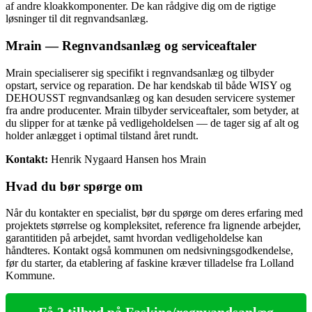
af andre kloakkomponenter. De kan rådgive dig om de rigtige
løsninger til dit regnvandsanlæg.
Mrain — Regnvandsanlæg og serviceaftaler
Mrain specialiserer sig specifikt i regnvandsanlæg og tilbyder
opstart, service og reparation. De har kendskab til både WISY og
DEHOUSST regnvandsanlæg og kan desuden servicere systemer
fra andre producenter. Mrain tilbyder serviceaftaler, som betyder, at
du slipper for at tænke på vedligeholdelsen — de tager sig af alt og
holder anlægget i optimal tilstand året rundt.
Kontakt:
Henrik Nygaard Hansen hos Mrain
Hvad du bør spørge om
Når du kontakter en specialist, bør du spørge om deres erfaring med
projektets størrelse og kompleksitet, reference fra lignende arbejder,
garantitiden på arbejdet, samt hvordan vedligeholdelse kan
håndteres. Kontakt også kommunen om nedsivningsgodkendelse,
før du starter, da etablering af faskine kræver tilladelse fra Lolland
Kommune.
Få 3 tilbud på Faskine/regnvandsanlæg