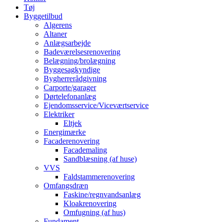
Tøj
Byggetilbud
Algerens
Altaner
Anlægsarbejde
Badeværelsesrenovering
Belægning/brolægning
Byggesagkyndige
Bygherrerådgivning
Carporte/garager
Dørtelefonanlæg
Ejendomsservice/Viceværtservice
Elektriker
Eltjek
Energimærke
Facaderenovering
Facademaling
Sandblæsning (af huse)
VVS
Faldstammerenovering
Omfangsdræn
Faskine/regnvandsanlæg
Kloakrenovering
Omfugning (af hus)
Fundament