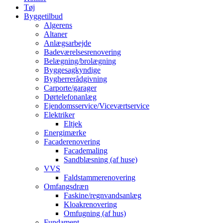
Tøj
Byggetilbud
Algerens
Altaner
Anlægsarbejde
Badeværelsesrenovering
Belægning/brolægning
Byggesagkyndige
Bygherrerådgivning
Carporte/garager
Dørtelefonanlæg
Ejendomsservice/Viceværtservice
Elektriker
Eltjek
Energimærke
Facaderenovering
Facademaling
Sandblæsning (af huse)
VVS
Faldstammerenovering
Omfangsdræn
Faskine/regnvandsanlæg
Kloakrenovering
Omfugning (af hus)
Fundament