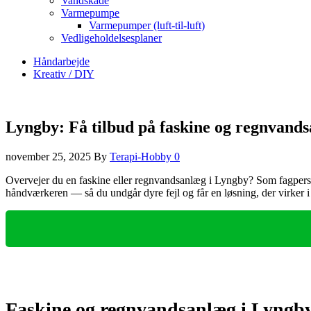
Vandskade
Varmepumpe
Varmepumper (luft-til-luft)
Vedligeholdelsesplaner
Håndarbejde
Kreativ / DIY
Lyngby: Få tilbud på faskine og regnvand
november 25, 2025
By
Terapi-Hobby
0
Overvejer du en faskine eller regnvandsanlæg i Lyngby? Som fagperson 
håndværkeren — så du undgår dyre fejl og får en løsning, der virker i
Faskine og regnvandsanlæg i Lyngby