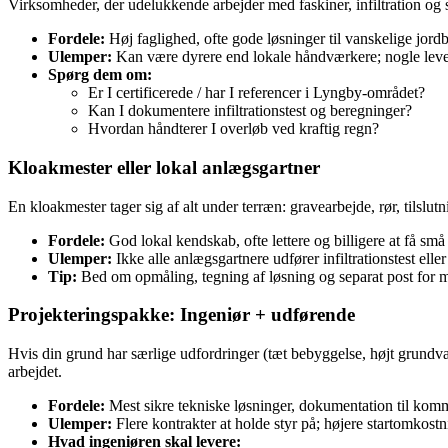
Virksomheder, der udelukkende arbejder med faskiner, infiltration og
Fordele:
Høj faglighed, ofte gode løsninger til vanskelige jor
Ulemper:
Kan være dyrere end lokale håndværkere; nogle lever
Spørg dem om:
Er I certificerede / har I referencer i Lyngby‑området?
Kan I dokumentere infiltrationstest og beregninger?
Hvordan håndterer I overløb ved kraftig regn?
Kloakmester eller lokal anlægsgartner
En kloakmester tager sig af alt under terræn: gravearbejde, rør, tils
Fordele:
God lokal kendskab, ofte lettere og billigere at få små
Ulemper:
Ikke alle anlægsgartnere udfører infiltrationstest el
Tip:
Bed om opmåling, tegning af løsning og separat post for m
Projekteringspakke: Ingeniør + udførende
Hvis din grund har særlige udfordringer (tæt bebyggelse, højt grundva
arbejdet.
Fordele:
Mest sikre tekniske løsninger, dokumentation til komm
Ulemper:
Flere kontrakter at holde styr på; højere startomkostn
Hvad ingeniøren skal levere: