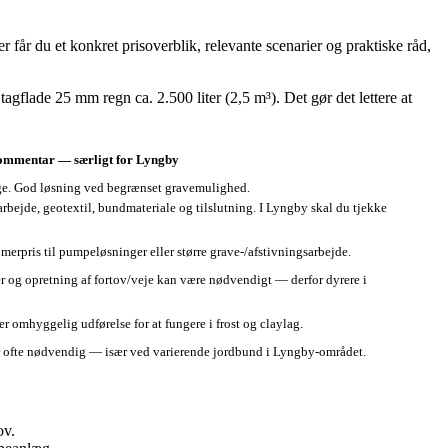
får du et konkret prisoverblik, relevante scenarier og praktiske råd,
gflade 25 mm regn ca. 2.500 liter (2,5 m³). Det gør det lettere at
mmentar — særligt for Lyngby
yge. God løsning ved begrænset gravemulighed.
bejde, geotextil, bundmateriale og tilslutning. I Lyngby skal du tjekke
merpris til pumpeløsninger eller større grave‑/afstivningsarbejde.
r og opretning af fortov/veje kan være nødvendigt — derfor dyrere i
omhyggelig udførelse for at fungere i frost og claylag.
 ofte nødvendig — især ved varierende jordbund i Lyngby‑området.
ov.