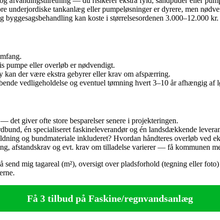
g afvandingstilretning — du risikerer ekstra fyld, sandpuder eller pu
store underjordiske tankanlæg eller pumpeløsninger er dyrere, men nødve
og byggesagsbehandling kan koste i størrelsesordenen 3.000–12.000 kr.
omfang.
is pumpe eller overløb er nødvendigt.
y kan der være ekstra gebyrer eller krav om afspærring.
bende vedligeholdelse og eventuel tømning hvert 3–10 år afhængig af l
— det giver ofte store besparelser senere i projekteringen.
jordbund, én specialiseret faskineleverandør og én landsdækkende lever
yldning og bundmateriale inkluderet? Hvordan håndteres overløb ved e
, afstandskrav og evt. krav om tilladelse varierer — få kommunen med
å send mig tagareal (m²), oversigt over pladsforhold (tegning eller foto) 
erne.
Få 3 tilbud på Faskine/regnvandsanlæg