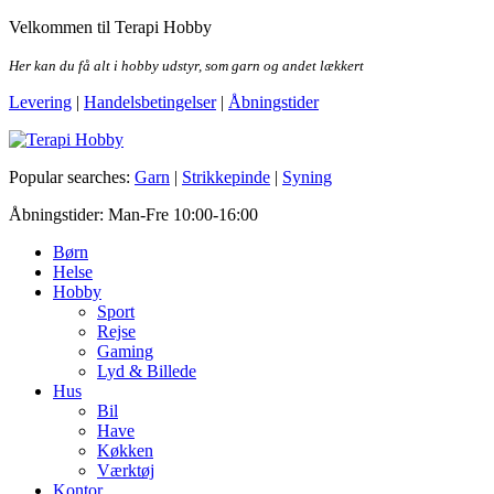
Skip
Velkommen til Terapi Hobby
to
the
Her kan du få alt i hobby udstyr, som garn og andet lækkert
content
Levering
|
Handelsbetingelser
|
Åbningstider
Terapi Hobby
Popular searches:
Garn
|
Strikkepinde
|
Syning
Åbningstider: Man-Fre 10:00-16:00
Børn
Helse
Hobby
Sport
Rejse
Gaming
Lyd & Billede
Hus
Bil
Have
Køkken
Værktøj
Kontor