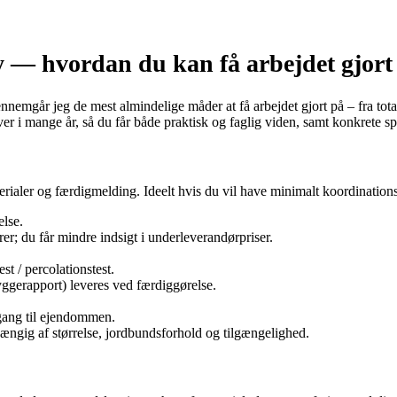
 — hvordan du kan få arbejdet gjort 
emgår jeg de mest almindelige måder at få arbejdet gjort på – fra totale
er i mange år, så du får både praktisk og faglig viden, samt konkrete sp
terialer og færdigmelding. Ideelt hvis du vil have minimalt koordinations
else.
r; du får mindre indsigt i underleverandørpriser.
est / percolationstest.
yggerapport) leveres ved færdiggørelse.
gang til ejendommen.
ngig af størrelse, jordbundsforhold og tilgængelighed.