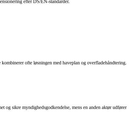
mensionering efter DS/EN‑standarder.
nere kombinerer ofte løsningen med haveplan og overfladehåndtering.
ystemet og sikre myndighedsgodkendelse, mens en anden aktør udfører