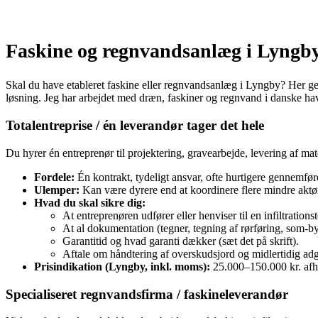
Faskine og regnvandsanlæg i Lyngby
Skal du have etableret faskine eller regnvandsanlæg i Lyngby? Her genn
løsning. Jeg har arbejdet med dræn, faskiner og regnvand i danske hav
Totalentreprise / én leverandør tager det hele
Du hyrer én entreprenør til projektering, gravearbejde, levering af ma
Fordele:
Én kontrakt, tydeligt ansvar, ofte hurtigere gennemfør
Ulemper:
Kan være dyrere end at koordinere flere mindre aktøre
Hvad du skal sikre dig:
At entreprenøren udfører eller henviser til en infiltrationst
At al dokumentation (tegne­r, tegning af rørføring, som‑b
Garantitid og hvad garanti dækker (sæt det på skrift).
Aftale om håndtering af overskudsjord og midlertidig ad
Prisindikation (Lyngby, inkl. moms):
25.000–150.000 kr. afhæ
Specialiseret regnvandsfirma / faskineleverandør