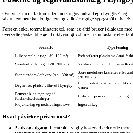
Overvejer du en faskine eller andet regnvandsanlæg i Lyngby? Jeg har 
så du nemmere kan budgettere og stille de rigtige spørgsmål til hå
Først en enkel tommelfingerregel, som jeg altid bruger i dialogen med 
oversætte ønsket tilbage til nødvendigt volumen i din faskine eller t
Scenario
Type løsning
Lille parcelhus (tag ~80–120 m²)
Prefabrikeret plastkasse / små fask
Standard villa (tag ~120–200 m²)
Stenfaskine / modulære kassetter 
Store modulære kassetter eller und
Stor ejendom / erhverv (tag >300 m²)
(20–80 m³)
Underjordisk tank med overløb til 
Begrænset plads / villavej i Lyngby
pumpe
Permeable belægninger /
Faskine + permeabel belægning
forsinkelsesløsninger
Projektering og nedsivningsprøve
Ingen anlæg
Hvad påvirker prisen mest?
Plads og adgang:
I centrale Lyngby koster arbejder ofte mere 