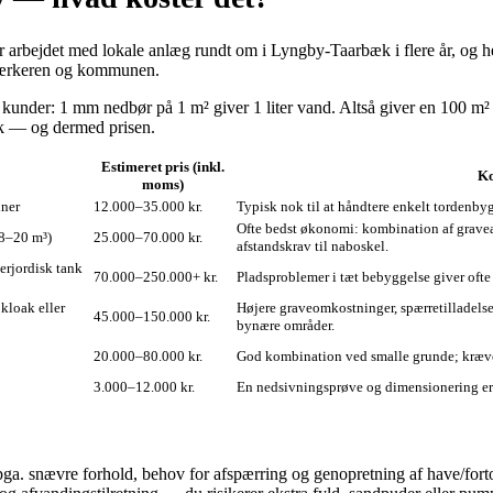
arbejdet med lokale anlæg rundt om i Lyngby‑Taarbæk i flere år, og her 
ndværkeren og kommunen.
kunder: 1 mm nedbør på 1 m² giver 1 liter vand. Altså giver en 100 m² ta
ank — og dermed prisen.
Estimeret pris (inkl.
Ko
moms)
iner
12.000–35.000 kr.
Typisk nok til at håndtere enkelt tordenb
Ofte bedst økonomi: kombination af gravear
(8–20 m³)
25.000–70.000 kr.
afstandskrav til naboskel.
erjordisk tank
70.000–250.000+ kr.
Pladsproblemer i tæt bebyggelse giver ofte 
kloak eller
Højere graveomkostninger, spærretilladelse
45.000–150.000 kr.
bynære områder.
20.000–80.000 kr.
God kombination ved smalle grunde; kræver 
3.000–12.000 kr.
En nedsivningsprøve og dimensionering er
pga. snævre forhold, behov for afspærring og genopretning af have/fort