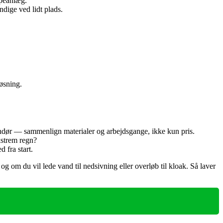
mpeanlæg.
ndige ved lidt plads.
øsning.
andør — sammenlign materialer og arbejdsgange, ikke kun pris.
kstrem regn?
 fra start.
og om du vil lede vand til nedsivning eller overløb til kloak. Så laver