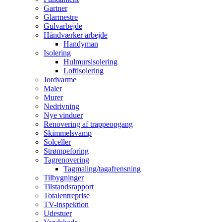
Gartner
Glarmestre
Gulvarbejde
Håndværker arbejde
Handyman
Isolering
Hulmursisolering
Loftisolering
Jordvarme
Maler
Murer
Nedrivning
Nye vinduer
Renovering af trappeopgang
Skimmelsvamp
Solceller
Strømpeforing
Tagrenovering
Tagmaling/tagafrensning
Tilbygninger
Tilstandsrapport
Totalentreprise
TV-inspektion
Udestuer