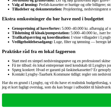
Jordbund og grundvand:
Ler og højt grundvand øger grave- o
Valg af løsning:
Prefab‑kassetter er hurtige og ofte billigere; 
Tilladelser og dokumentation:
Projektering, nedsivningstest 
Ekstra omkostninger du bør have med i budgettet
Genopretning af have/fortov:
5.000–40.000 kr. afhængig af 
Tilslutning til kloak/pumpestation:
5.000–40.000 kr., især hv
Trafikafspærring og koordination:
I visse villagader i Lyngb
Vedligeholdelsesadgang:
Luge, filter og tømning — beregn lø
Praktiske råd fra en lokal fagperson
Start med en simpel nedsivningsprøve og en professionel skitse 
Få tre tilbud: én lokal entreprenør med kendskab til Lyngbys 
Spørg konkret: Hvad er garanti på faskinekassetter? Er genopf
Kontakt Lyngby‑Taarbæk Kommune tidligt: regler om nedsivning
Har du en grund i Lyngby, og vil du have et realistisk budgetforslag, s
jeg et kort fagligt overslag, som du kan bruge i udbuddet til håndværk