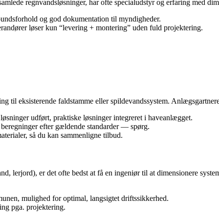
 samlede regnvandsløsninger, har ofte specialudstyr og erfaring med di
dbundsforhold og god dokumentation til myndigheder.
andører løser kun “levering + montering” uden fuld projektering.
lutning til eksisterende faldstamme eller spildevandssystem. Anlægsgart
 løsninger udført, praktiske løsninger integreret i haveanlægget.
ler beregninger efter gældende standarder — spørg.
aterialer, så du kan sammenligne tilbud.
nd, lerjord), er det ofte bedst at få en ingeniør til at dimensionere s
unen, mulighed for optimal, langsigtet driftssikkerhed.
ing pga. projektering.