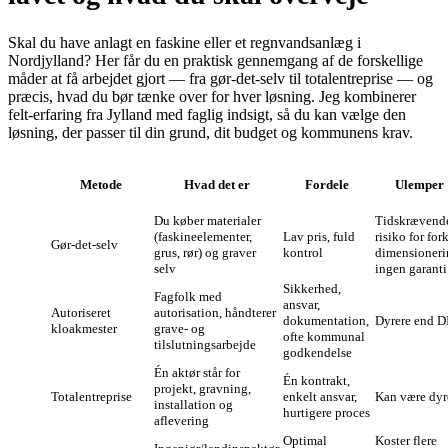
Skal du have anlagt en faskine eller et regnvandsanlæg i
Nordjylland? Her får du en praktisk gennemgang af de forskellige
måder at få arbejdet gjort — fra gør‑det‑selv til totalentreprise — og
præcis, hvad du bør tænke over for hver løsning. Jeg kombinerer
felt‑erfaring fra Jylland med faglig indsigt, så du kan vælge den
løsning, der passer til din grund, dit budget og kommunens krav.
Metode
Hvad det er
Fordele
Ulemper
Du køber materialer
Tidskrævend
(faskineelementer,
Lav pris, fuld
risiko for for
Gør‑det‑selv
grus, rør) og graver
kontrol
dimensioneri
selv
ingen garanti
Sikkerhed,
Fagfolk med
ansvar,
Autoriseret
autorisation, håndterer
dokumentation,
Dyrere end D
kloakmester
grave‑ og
ofte kommunal
tilslutningsarbejde
godkendelse
Én aktør står for
Én kontrakt,
projekt, gravning,
Totalentreprise
enkelt ansvar,
Kan være dyr
installation og
hurtigere proces
aflevering
Optimal
Koster flere