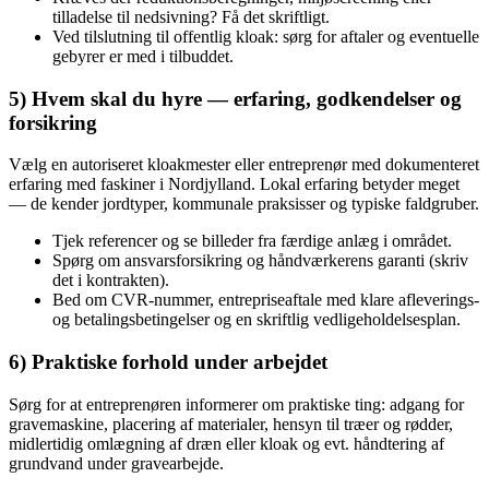
tilladelse til nedsivning? Få det skriftligt.
Ved tilslutning til offentlig kloak: sørg for aftaler og eventuelle
gebyrer er med i tilbuddet.
5) Hvem skal du hyre — erfaring, godkendelser og
forsikring
Vælg en autoriseret kloakmester eller entreprenør med dokumenteret
erfaring med faskiner i Nordjylland. Lokal erfaring betyder meget
— de kender jordtyper, kommunale praksisser og typiske faldgruber.
Tjek referencer og se billeder fra færdige anlæg i området.
Spørg om ansvarsforsikring og håndværkerens garanti (skriv
det i kontrakten).
Bed om CVR‑nummer, entrepriseaftale med klare afleverings-
og betalingsbetingelser og en skriftlig vedligeholdelsesplan.
6) Praktiske forhold under arbejdet
Sørg for at entreprenøren informerer om praktiske ting: adgang for
gravemaskine, placering af materialer, hensyn til træer og rødder,
midlertidig omlægning af dræn eller kloak og evt. håndtering af
grundvand under gravearbejde.