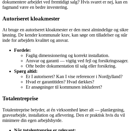
dokumentere arbejdet ved fremtidigt salg? Hvis svaret er nej, kan en
fagmand være en bedre investering.
Autoriseret kloakmester
At bruge en autoriseret kloakmester er den mest almindelige og sikre
løsning. De kender kommunale krav, kan søge om tilladelser og står
inde for arbejdets kvalitet og ansvar.
Fordele:
Faglig dimensionering og korrekt installation.
Ansvar og garanti — vigtig ved fejl og forsikringssager.
Ofte bedre dokumentation til salg eller forsikring.
Spørg altid:
Er I autoriseret? Kan I vise referencer i Nordjylland?
Hvad er garantitiden? Hvad dækkes?
Er ansøgninger til kommunen inkluderet?
Totalentreprise
Totalentreprise betyder, at én virksomhed løser alt — planlægning,
gravearbejde, installation og aflevering. Den er praktisk hvis du vil
minimere din egen arbejdsbyrde.
Når totalentreprise er relevant: