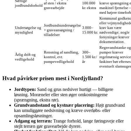
Særlige
af sten / ekstra
100.000
kræve sprængning e
jordbundsforhold
gravearbejde
kr. ekstra
maskinel fjernelse 
med højere timeforb
Kommunal godkend
eller vejmyndighed
Jordbundsundersøgelse
Undersøgelse og
3.000–
krav kan være
+ graveansøgning /
myndighed
15.000 kr.
nødvendige; nogle
tilladelser
forsyninger kræver
dokumentation.
Regnvandstanke og
Rensning af sandfang,
300–
pumper kræver
Årlig drift og
kontrol, evt.
1.500 kr./
regelmæssig servic
vedligehold
pumpevedligehold
år
faskiner bør efterse
eventuelt slamsuges
Hvad påvirker prisen mest i Nordjylland?
Jordtypen:
Sand og grus nedsiver hurtigt — billigere
løsning. Moræneler eller sten øger omkostningerne
(sprængning, ekstra rør).
Grundvandsstand og kystnær placering:
Højt grundvand
kan umuliggøre nedsivning og kræve overløbs- eller
opsamlingsløsninger.
Adgang og terræn:
Trange forhold, lange føringsveje eller
stejlt terræn gør gravearbejde dyrere.