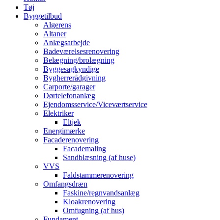
Tøj
Byggetilbud
Algerens
Altaner
Anlægsarbejde
Badeværelsesrenovering
Belægning/brolægning
Byggesagkyndige
Bygherrerådgivning
Carporte/garager
Dørtelefonanlæg
Ejendomsservice/Viceværtservice
Elektriker
Eltjek
Energimærke
Facaderenovering
Facademaling
Sandblæsning (af huse)
VVS
Faldstammerenovering
Omfangsdræn
Faskine/regnvandsanlæg
Kloakrenovering
Omfugning (af hus)
Fundament