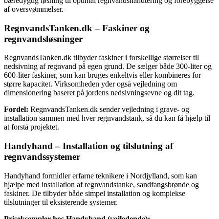
bæredygtig løsning til optimal regnvandshåndtering og forebyggelse
af oversvømmelser.
RegnvandsTanken.dk – Faskiner og
regnvandsløsninger
RegnvandsTanken.dk tilbyder faskiner i forskellige størrelser til
nedsivning af regnvand på egen grund. De sælger både 300-liter og
600-liter faskiner, som kan bruges enkeltvis eller kombineres for
større kapacitet. Virksomheden yder også vejledning om
dimensionering baseret på jordens nedsivningsevne og dit tag.
Fordel:
RegnvandsTanken.dk sender vejledning i grave- og
installation sammen med hver regnvandstank, så du kan få hjælp til
at forstå projektet.
Handyhand – Installation og tilslutning af
regnvandssystemer
Handyhand formidler erfarne teknikere i Nordjylland, som kan
hjælpe med installation af regnvandstanke, sandfangsbrønde og
faskiner. De tilbyder både simpel installation og komplekse
tilslutninger til eksisterende systemer.
Priseksempler hos Handyhand (vejledende):