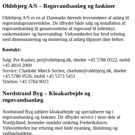
Oldebjerg A/S – Regnvandsanlæg og faskiner
Oldebjerg A/S er en af Danmarks førende leverandører af anlæg til
regnvandsgenanvendelse. De tilbyder både salg og installation af
regnvandsanlæg til genanvendelse af regnvand til toiletskyl,
vaskemaskiner og havevanding. Virksomheden har bred erfaring
med dimensionering og montering af anlæg tilpasset dine behov.
Kontakt:
Salg: Per Kaaber, per@oldebjerg.dk, direkte +45 5786 0522, mobil
+45 4010 2069
Service: Charlotte Mørch Secher, charlotte@oldebjerg.dk, direkte
+45 5786 0526, mobil +45 5373 5451
Telefon: +45 5784 9023
Nordstrand Byg – Kloakarbejde og
regnvandsanlæg
Nordstrand Byg udfører kloakarbejde og specialiserer sig i
regnvandsanlæg og faskiner. De tilbyder service i store dele af
Nordjylland, herunder området omkring Frederikshavn.
Virksomheden har erfaring med både nyanlæg, tilslutning og
vedligeholdelse.