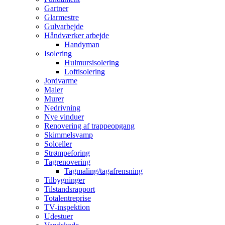
Gartner
Glarmestre
Gulvarbejde
Håndværker arbejde
Handyman
Isolering
Hulmursisolering
Loftisolering
Jordvarme
Maler
Murer
Nedrivning
Nye vinduer
Renovering af trappeopgang
Skimmelsvamp
Solceller
Strømpeforing
Tagrenovering
Tagmaling/tagafrensning
Tilbygninger
Tilstandsrapport
Totalentreprise
TV-inspektion
Udestuer