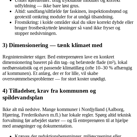
Under kørearealer: brug trykstabile moduler og korrekt
udfyldning — ikke bare løst grus.
Altid: sandfang/siltfælde før faskinen, inspektionsbrønd og
geotextil omkring moduler for at undgå tilsandning.
Frostsikring: i kolde områder skal du sikre korrekt dybde eller
bruger frostbeskyttede løsninger så vand ikke fryser og
stopper nedsivningen.
3) Dimensionering — tænk klimaet med
Regnintensiteter stiger. Bed entreprenøren lave en konkret
dimensionering baseret på din tag- og befæstede flade (m²), lokal
nedbørsstatistik og et passende klimatillæg (ofte 10–30 % afhængig
af kommunen). Et anlæg, der er for lille, vil skabe
oversvømmelsesproblemer — for stort koster unødigt.
4) Tilladelser, krav fra kommunen og
spildevandsplan
Ikke alt må nedsive. Mange kommuner i Nordjylland (Aalborg,
Hjørring, Frederikshavn m.fl.) har lokale regler. Spørg altid teknisk
forvaltning før arbejdet starter — og få entreprenøren til at hjælpe
med ansøgninger og dokumentation.
Kræves der reduktionsberegninger, miljøscreening eller