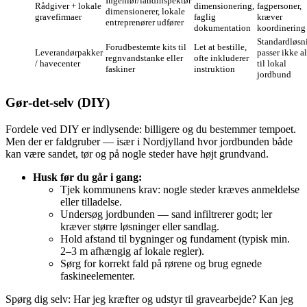
Ingeniør/landinspektør
Rådgiver + lokale
dimensionering,
fagpersoner,
dimensionerer, lokale
gravefirmaer
faglig
kræver
entreprenører udfører
dokumentation
koordinering
Standardløsn
Forudbestemte kits til
Let at bestille,
Leverandørpakker
passer ikke al
regnvandstanke eller
ofte inkluderer
/ havecenter
til lokal
faskiner
instruktion
jordbund
Gør‑det‑selv (DIY)
Fordele ved DIY er indlysende: billigere og du bestemmer tempoet.
Men der er faldgruber — især i Nordjylland hvor jordbunden både
kan være sandet, tør og på nogle steder have højt grundvand.
Husk før du går i gang:
Tjek kommunens krav: nogle steder kræves anmeldelse
eller tilladelse.
Undersøg jordbunden — sand infiltrerer godt; ler
kræver større løsninger eller sandlag.
Hold afstand til bygninger og fundament (typisk min.
2–3 m afhængig af lokale regler).
Sørg for korrekt fald på rørene og brug egnede
faskineelementer.
Spørg dig selv: Har jeg kræfter og udstyr til gravearbejde? Kan jeg