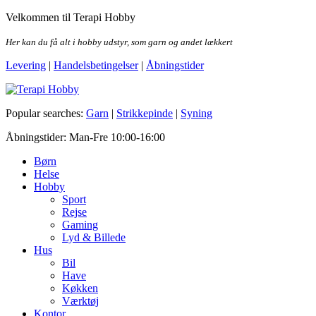
Skip
Velkommen til Terapi Hobby
to
the
Her kan du få alt i hobby udstyr, som garn og andet lækkert
content
Levering
|
Handelsbetingelser
|
Åbningstider
Terapi Hobby
Popular searches:
Garn
|
Strikkepinde
|
Syning
Åbningstider: Man-Fre 10:00-16:00
Børn
Helse
Hobby
Sport
Rejse
Gaming
Lyd & Billede
Hus
Bil
Have
Køkken
Værktøj
Kontor