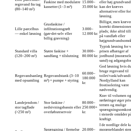
Faskine med modulære
15.000–
eller høj grundvand
regnvand fra tag
kassetter (1–3 m³)
35.000 kr.
kan der kræves
(80–140 m²)
alternativer eller fo
løsning.
Billigst, men kræve
Grusfaskine /
korrekt dimensione
Lille parcelhus
infiltrationsgrøft
3.000–
plads; ikke altid til
— enkel løsning
(gør‑det‑selv eller
12.000 kr.
på vandløb eller
billig gravning)
højgrundvandsområ
Typisk løsning for v
Standard villa
Større faskine +
30.000–
prisen afhænger af
(120–200 m²)
sandfang + tilslutning
80.000 kr.
jordbund (morænele
sand) og adgangsfo
God løsning hvis du
bruge regnvand til
60.000–
Regnvandsanlæg
Regnvandstank (3–10
toilet/vask/udvandi
180.000
med opsamling
m³) + pumpe + styring
Nordjylland kan
kr.
frostisolering være
nødvendig.
Krav til volumen o
rørføringer øger pri
Landejendom /
Stor faskine /
80.000–
terræn og mulige
stor tagflade
nedsivningsbassin eller
250.000+
sprængningsomkost
(>250 m²)
overløbsreservoir
kr.
i stenede områder p
kraftigt.
I de nordlige dele k
Sprængning / fjernelse
20.000–
moræneblandet sten