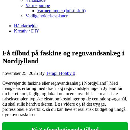
Vandskade
Varmepumpe
Varmepumper (luft-til-luft)
Vedligeholdelsesplaner
Håndarbejde
Kreativ / DIY
Få tilbud på faskine og regnvandsanlæg i
Nordjylland
november 25, 2025
By
Terapi-Hobby
0
Overvejer du faskine eller regnvandsanlæg i Nordjylland? Med
mange års erfaring med dræn‑ og regnvandsløsninger i Jylland får
du her et kort, fagligt og lokalt nuanceret overblik — realistiske
priseksempler, typiske ekstraomkostninger og de centrale spørgsmål,
du skal stille håndværkeren. Læs videre og få det trygge,
professionelle overblik, så du kan lave et realistisk budget og undgå
dyre overraskelser.
Få 3 uforpligtigende tilbud