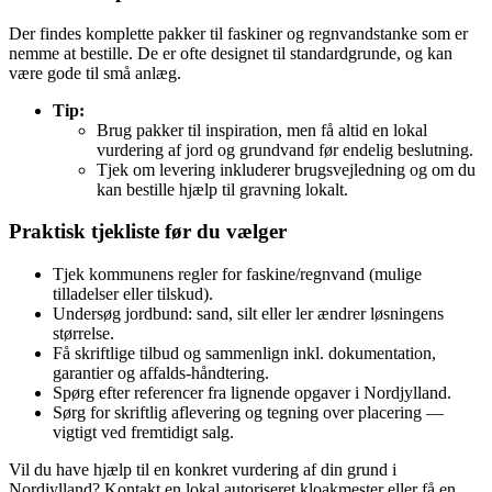
Der findes komplette pakker til faskiner og regnvandstanke som er
nemme at bestille. De er ofte designet til standardgrunde, og kan
være gode til små anlæg.
Tip:
Brug pakker til inspiration, men få altid en lokal
vurdering af jord og grundvand før endelig beslutning.
Tjek om levering inkluderer brugsvejledning og om du
kan bestille hjælp til gravning lokalt.
Praktisk tjekliste før du vælger
Tjek kommunens regler for faskine/regnvand (mulige
tilladelser eller tilskud).
Undersøg jordbund: sand, silt eller ler ændrer løsningens
størrelse.
Få skriftlige tilbud og sammenlign inkl. dokumentation,
garantier og affalds‑håndtering.
Spørg efter referencer fra lignende opgaver i Nordjylland.
Sørg for skriftlig aflevering og tegning over placering —
vigtigt ved fremtidigt salg.
Vil du have hjælp til en konkret vurdering af din grund i
Nordjylland? Kontakt en lokal autoriseret kloakmester eller få en