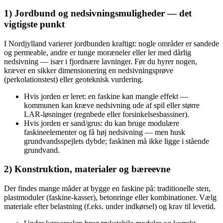
1) Jordbund og nedsivningsmuligheder — det
vigtigste punkt
I Nordjylland varierer jordbunden kraftigt: nogle områder er sandede
og permeable, andre er tunge moræneler eller ler med dårlig
nedsivning — især i fjordnære lavninger. Før du hyrer nogen,
kræver en sikker dimensionering en nedsivningsprøve
(perkolationstest) eller geoteknisk vurdering.
Hvis jorden er leret: en faskine kan mangle effekt —
kommunen kan kræve nedsivning ude af spil eller større
LAR‑løsninger (regnbede eller forsinkelsesbassiner).
Hvis jorden er sand/grus: du kan bruge modulære
faskineelementer og få høj nedsivning — men husk
grundvandsspejlets dybde; faskinen må ikke ligge i stående
grundvand.
2) Konstruktion, materialer og bæreevne
Der findes mange måder at bygge en faskine på: traditionelle sten,
plastmoduler (faskine-kasser), betonringe eller kombinationer. Vælg
materiale efter belastning (f.eks. under indkørsel) og krav til levetid.