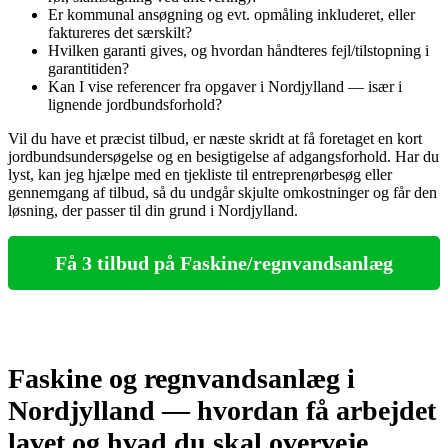
Er kommunal ansøgning og evt. opmåling inkluderet, eller
faktureres det særskilt?
Hvilken garanti gives, og hvordan håndteres fejl/tilstopning i
garantitiden?
Kan I vise referencer fra opgaver i Nordjylland — især i
lignende jordbundsforhold?
Vil du have et præcist tilbud, er næste skridt at få foretaget en kort
jordbundsundersøgelse og en besigtigelse af adgangsforhold. Har du
lyst, kan jeg hjælpe med en tjekliste til entreprenørbesøg eller
gennemgang af tilbud, så du undgår skjulte omkostninger og får den
løsning, der passer til din grund i Nordjylland.
Få 3 tilbud på Faskine/regnvandsanlæg
Faskine og regnvandsanlæg i
Nordjylland — hvordan få arbejdet
lavet og hvad du skal overveje