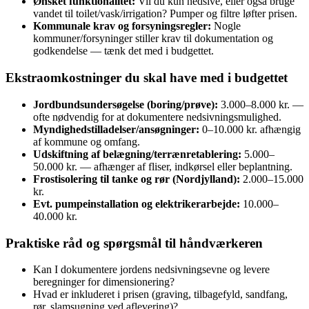
Ønsket funktionalitet:
Vil du kun nedsive, eller også bruge
vandet til toilet/vask/irrigation? Pumper og filtre løfter prisen.
Kommunale krav og forsyningsregler:
Nogle
kommuner/forsyninger stiller krav til dokumentation og
godkendelse — tænk det med i budgettet.
Ekstraomkostninger du skal have med i budgettet
Jordbundsundersøgelse (boring/prøve):
3.000–8.000 kr. —
ofte nødvendig for at dokumentere nedsivningsmulighed.
Myndighedstilladelser/ansøgninger:
0–10.000 kr. afhængig
af kommune og omfang.
Udskiftning af belægning/terrænretablering:
5.000–
50.000 kr. — afhænger af fliser, indkørsel eller beplantning.
Frostisolering til tanke og rør (Nordjylland):
2.000–15.000
kr.
Evt. pumpeinstallation og elektrikerarbejde:
10.000–
40.000 kr.
Praktiske råd og spørgsmål til håndværkeren
Kan I dokumentere jordens nedsivningsevne og levere
beregninger for dimensionering?
Hvad er inkluderet i prisen (graving, tilbagefyld, sandfang,
rør, slamsugning ved aflevering)?