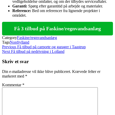
vedligeholdelse omfatter, og om der tilbydes serviceaftaler.
Garanti:
Spørg efter garantitid på arbejde og materialer.
Reference:
Bed om referencer fra lignende projekter i
området.
Få 3 tilbud på Faskine/regnvandsanlæg
Category
Faskine/regnvandsanlæg
Tags
Nordjylland
Indlægsnavigation
Previous
Previous
Få tilbud på carporte og garager i Taastrup
Post
Next
Next
Få tilbud på nedrivning i Lolland
Post
Skriv et svar
Din e-mailadresse vil ikke blive publiceret.
Krævede felter er
markeret med
*
Kommentar
*