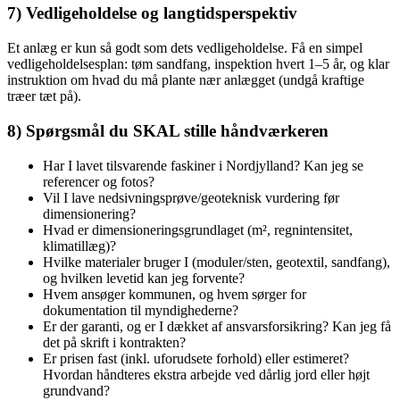
7) Vedligeholdelse og langtidsperspektiv
Et anlæg er kun så godt som dets vedligeholdelse. Få en simpel
vedligeholdelsesplan: tøm sandfang, inspektion hvert 1–5 år, og klar
instruktion om hvad du må plante nær anlægget (undgå kraftige
træer tæt på).
8) Spørgsmål du SKAL stille håndværkeren
Har I lavet tilsvarende faskiner i Nordjylland? Kan jeg se
referencer og fotos?
Vil I lave nedsivningsprøve/geoteknisk vurdering før
dimensionering?
Hvad er dimensioneringsgrundlaget (m², regnintensitet,
klimatillæg)?
Hvilke materialer bruger I (moduler/sten, geotextil, sandfang),
og hvilken leve­tid kan jeg forvente?
Hvem ansøger kommunen, og hvem sørger for
dokumentation til myndighederne?
Er der garanti, og er I dækket af ansvarsforsikring? Kan jeg få
det på skrift i kontrakten?
Er prisen fast (inkl. uforudsete forhold) eller estimeret?
Hvordan håndteres ekstra arbejde ved dårlig jord eller højt
grundvand?