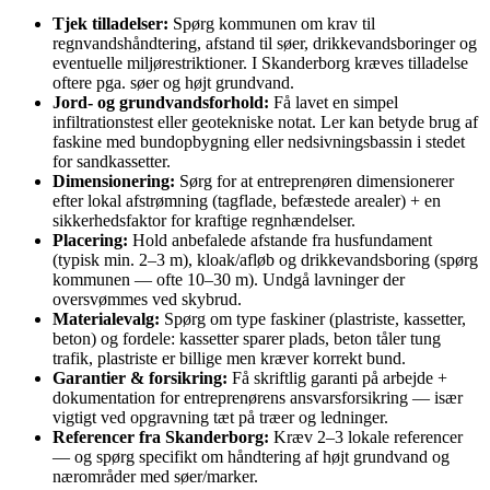
Tjek tilladelser:
Spørg kommunen om krav til
regnvandshåndtering, afstand til søer, drikkevandsboringer og
eventuelle miljørestriktioner. I Skanderborg kræves tilladelse
oftere pga. søer og højt grundvand.
Jord- og grundvandsforhold:
Få lavet en simpel
infiltrationstest eller geotekniske notat. Ler kan betyde brug af
faskine med bundopbygning eller nedsivningsbassin i stedet
for sandkassetter.
Dimensionering:
Sørg for at entreprenøren dimensionerer
efter lokal afstrømning (tagflade, befæstede arealer) + en
sikkerhedsfaktor for kraftige regnhændelser.
Placering:
Hold anbefalede afstande fra husfundament
(typisk min. 2–3 m), kloak/afløb og drikkevandsboring (spørg
kommunen — ofte 10–30 m). Undgå lavninger der
oversvømmes ved skybrud.
Materialevalg:
Spørg om type faskiner (plastriste, kassetter,
beton) og fordele: kassetter sparer plads, beton tåler tung
trafik, plastriste er billige men kræver korrekt bund.
Garantier & forsikring:
Få skriftlig garanti på arbejde +
dokumentation for entreprenørens ansvarsforsikring — især
vigtigt ved opgravning tæt på træer og ledninger.
Referencer fra Skanderborg:
Kræv 2–3 lokale referencer
— og spørg specifikt om håndtering af højt grundvand og
nærområder med søer/marker.