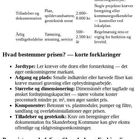
Nogle projekter kræver
Plan,
beregning eller
Tilladelser og
2.000–
spildevandsattest,
kommunegodkendelse
dokumentation
8.000 kr.
geoteknisk notat
— kontroller ved
lokalplan.
500–
Regelmæssig rens er
Årlig
Tømning,
2.500 kr./
vigtig for funktion og
vedligeholdelse
rensning, service
år
levetid.
Hvad bestemmer prisen? — korte forklaringer
Jordtype:
Ler kræver ofte dræn eller forstærkning — det
øger omkostningerne markant.
Adgang og plads:
Smalle indkørsler eller hævede fliser kan
kræve manuel gravning eller opbrydningsarbejde.
Størrelse og dimensionering:
Dimensionér efter tagflade og
ønsket fordrøjningskapacitet — større volume koster
procentuelt mindre pr. m³, men øger samlet pris.
Komponenter:
Betonrør vs. plastmoduler, pumper og filtre,
sandfang og overløbsinstallationer øger prisen.
Tilladelser og geoteknik:
Krav om beregninger eller
dokumentation fra Skanderborg Kommune kan give ekstra
offentlige og rådgivningsomkostninger.