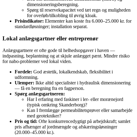
dimensioneringsberegning.
Spørg til reservekapacitet ved tæt regn og muligheden
for overløb/tilkobling til øvrig kloak.
Prisindikator:
Elementer kan koste fra 6.000–25.000 kr. for
standardløsninger; installation separat.
Lokal anlægsgartner eller entreprenør
Anlægsgartnere er ofte gode til helhedsopgaver i haven —
indpasning, beplantning og at skjule anlægget pænt. Mindre risiko
for nabo-problemer ved lokal viden.
Fordele:
God æstetik, lokalkendskab, fleksibilitet i
udformning.
Ulemper:
Ikke altid specialister i hydraulisk dimensionering
— få en beregning fra en fagperson.
Spørg anlægsgartneren:
Har I erfaring med faskiner i ler- eller morænejord
(typisk omkring Skanderborg)?
Kan I fremlægge permeabilitetsprøver eller samarbejde
med geotekniker?
Pris og tid:
Ofte konkurrencedygtigt på arbejdskraft; samlet
pris afhænger af jordmængde og afskæringsløsninger
(20.000–45.000 kr.).