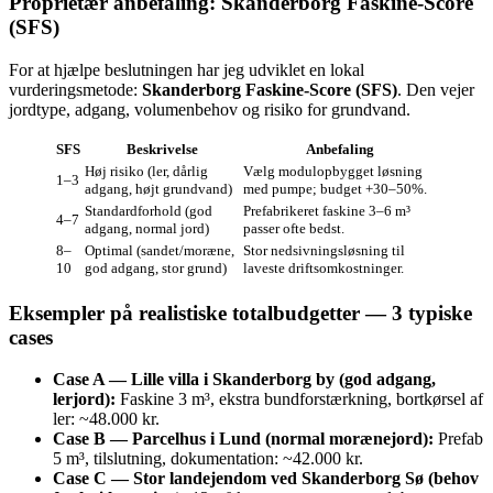
Proprietær anbefaling: Skanderborg Faskine‑Score
(SFS)
For at hjælpe beslutningen har jeg udviklet en lokal
vurderingsmetode:
Skanderborg Faskine‑Score (SFS)
. Den vejer
jordtype, adgang, volumenbehov og risiko for grundvand.
SFS
Beskrivelse
Anbefaling
Høj risiko (ler, dårlig
Vælg modulopbygget løsning
1–3
adgang, højt grundvand)
med pumpe; budget +30–50%.
Standardforhold (god
Prefabrikeret faskine 3–6 m³
4–7
adgang, normal jord)
passer ofte bedst.
8–
Optimal (sandet/moræne,
Stor nedsivningsløsning til
10
god adgang, stor grund)
laveste driftsomkostninger.
Eksempler på realistiske totalbudgetter — 3 typiske
cases
Case A — Lille villa i Skanderborg by (god adgang,
lerjord):
Faskine 3 m³, ekstra bundforstærkning, bortkørsel af
ler: ~48.000 kr.
Case B — Parcelhus i Lund (normal morænejord):
Prefab
5 m³, tilslutning, dokumentation: ~42.000 kr.
Case C — Stor landejendom ved Skanderborg Sø (behov