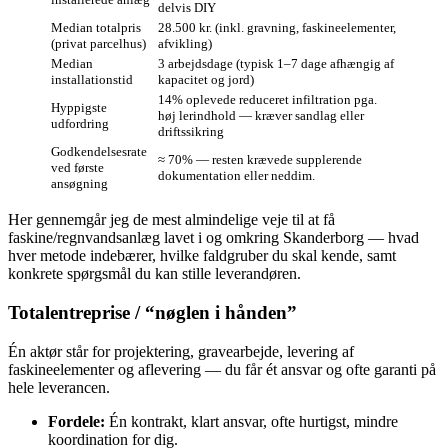
delvis DIY
Median totalpris
28.500 kr. (inkl. gravning, faskineelementer,
(privat parcelhus)
afvikling)
Median
3 arbejdsdage (typisk 1–7 dage afhængig af
installationstid
kapacitet og jord)
14% oplevede reduceret infiltration pga.
Hyppigste
høj lerindhold — kræver sandlag eller
udfordring
driftssikring
Godkendelsesrate
≈ 70% — resten krævede supplerende
ved første
dokumentation eller neddim.
ansøgning
Her gennemgår jeg de mest almindelige veje til at få
faskine/regnvandsanlæg lavet i og omkring Skanderborg — hvad
hver metode indebærer, hvilke faldgruber du skal kende, samt
konkrete spørgsmål du kan stille leverandøren.
Totalentreprise / “nøglen i hånden”
Én aktør står for projektering, gravearbejde, levering af
faskineelementer og aflevering — du får ét ansvar og ofte garanti på
hele leverancen.
Fordele:
Én kontrakt, klart ansvar, ofte hurtigst, mindre
koordination for dig.