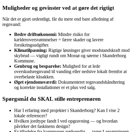
Muligheder og gevinster ved at gøre det rigtigt
Når det er gjort ordentligt, får du mere end bare afledning af
regnvand:
Bedre driftsøkonomi:
Mindre risiko for
kælderoversvømmelser = færre skader og lavere
forsikringsudgifter.
Klimatilpasning:
Rigtige løsninger giver modstandskraft mod
skybrud — vigtigt rundt om Mossø og søerne i Skanderborg
Kommune.
Genbrug og besparelse:
Mulighed for at lede
overskudsregnvand til vanding eller nedsive lokalt fremfor at
overbelaste kloakken.
Øget ejendomsværdi:
Dokumenteret regnvandshåndtering
og korrekte installationer er et plus ved salg.
Spørgsmål du SKAL stille entreprenøren
Har I erfaring med projekter i Skanderborg? Kan I vise 2
lokale referencer?
Hvilken jordtype fandt I ved opgravning — og hvordan
påvirker det faskinens design?
Er tilladelse fra kommunen nødvendig — tager I ansøgningen