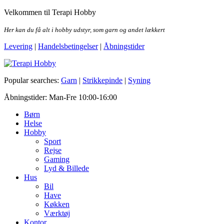
Skip
Velkommen til Terapi Hobby
to
the
Her kan du få alt i hobby udstyr, som garn og andet lækkert
content
Levering
|
Handelsbetingelser
|
Åbningstider
Terapi Hobby
Popular searches:
Garn
|
Strikkepinde
|
Syning
Åbningstider: Man-Fre 10:00-16:00
Børn
Helse
Hobby
Sport
Rejse
Gaming
Lyd & Billede
Hus
Bil
Have
Køkken
Værktøj
Kontor