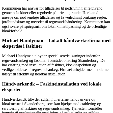
Kommunen har ansvar for tilladelser til nedsivning af regnvand
gennem faskiner eller regnbede på private grunde. Her kan du
ansøge om nødvendige tilladelser og få vejledning omkring regler,
jordbundskrav og metoder til regnvandshåndtering. Kommunen kan
også svare på spørgsmål om lokal klimatilpasning og de offentlige
kloakforhold.
Michael Handyman – Lokalt håndværkerfirma med
ekspertise i faskiner
Michael Handyman tilbyder specialiserede løsninger indenfor
regnvandsanlæg og faskiner i området omkring Skanderborg. De
har erfaring med installation af faskiner, kloakinspektion og
vedligeholdelse af regnvandsanlæg. Firmaet arbejder med moderne
udstyr til effektiv og holdbar installation.
Håndværker.dk – Faskineinstallation ved lokale
eksperter
Håndværker.dk tilbyder adgang til erfarne håndværkere og
kloakmestre i Skanderborg, som kan hjælpe med etablering og
servicering af faskiner og regnvandsanlæg. Tjenesten formidler
kontakt til professionelle med fokus på miljøvenlig og effektiv