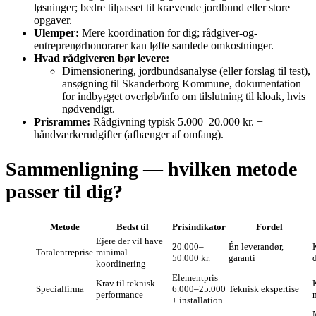
løsninger; bedre tilpasset til krævende jordbund eller store
opgaver.
Ulemper:
Mere koordination for dig; rådgiver-og-
entreprenørhonorarer kan løfte samlede omkostninger.
Hvad rådgiveren bør levere:
Dimensionering, jordbundsanalyse (eller forslag til test),
ansøgning til Skanderborg Kommune, dokumentation
for indbygget overløb/info om tilslutning til kloak, hvis
nødvendigt.
Prisramme:
Rådgivning typisk 5.000–20.000 kr. +
håndværkerudgifter (afhænger af omfang).
Sammenligning — hvilken metode
passer til dig?
Metode
Bedst til
Prisindikator
Fordel
Ejere der vil have
20.000–
Én leverandør,
Totalentreprise
minimal
50.000 kr.
garanti
koordinering
Elementpris
Krav til teknisk
Specialfirma
6.000–25.000
Teknisk ekspertise
performance
+ installation