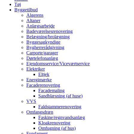
Tøj
Byggetilbud
Algerens
Altaner
Anlægsarbejde
Badeværelsesrenovering
Belægning/brolægning
Byggesagkyndige
Bygherrerådgivning
Carporte/garager
Dørtelefonanlæg
Ejendomsservice/Viceværtservice
Elektriker
Eltjek
Energimærke
Facaderenovering
Facademaling
Sandblæsning (af huse)
VVS
Faldstammerenovering
Omfangsdræn
Faskine/regnvandsanlæg
Kloakrenovering
Omfugning (af hus)
Fundament