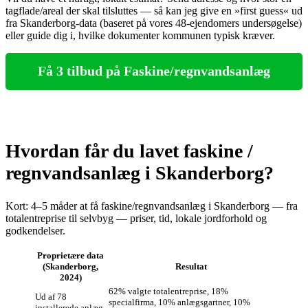
tagflade/areal der skal tilsluttes — så kan jeg give en »first guess« ud
fra Skanderborg‑data (baseret på vores 48‑ejendomers undersøgelse)
eller guide dig i, hvilke dokumenter kommunen typisk kræver.
Få 3 tilbud på Faskine/regnvandsanlæg
Hvordan får du lavet faskine /
regnvandsanlæg i Skanderborg?
Kort: 4–5 måder at få faskine/regnvandsanlæg i Skanderborg — fra
totalentreprise til selvbyg — priser, tid, lokale jordforhold og
godkendelser.
Proprietære data
(Skanderborg,
Resultat
2024)
62% valgte totalentreprise, 18%
Ud af 78
specialfirma, 10% anlægsgartner, 10%
installerede anlæg