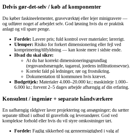
Delvis gør‑det‑selv / køb af komponenter
Du køber faskineelementer, graveværktøj eller lejer minigravere —
og udfører noget af arbejdet selv. God løsning hvis du er praktisk
anlagt og vil spare penge.
Fordele:
Lavere pris; fuld kontrol over materialer; lærerigt.
Ulemper:
Risiko for forkert dimensionering eller fejl ved
komprimering/tilfyldning — kan koste mere i sidste ende.
Hvad du skal sikre:
At du har korrekt dimensioneringsgrundlag
(regnvandsmængde, tagareal, jordens infiltrationsevne).
Korrekt fald på ledninger, rør og frost­sikring.
Dokumentation til kommunen hvis krævet.
Budgettjek:
Materialer 4.000–20.000 kr.; maskinleje 1.000–
6.000 kr.; forvent 2–5 dages arbejde afhængig af din erfaring.
Konsulent / ingeniør + separate håndværkere
En uafhængig rådgiver laver projektering og ansøgninger; du sætter
separate tilbud i udbud til gravefolk og leverandører. God ved
komplekse forhold eller hvis du vil styre omkostninger tæt.
Fordele:
Faglig sikkerhed og gennemsigtighed i valg af