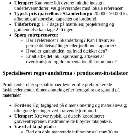
Ulemper:
Kan være lidt dyrere; mindre indsigt i
underleverandører; vælg leverandør med lokale referencer.
Typisk pris (parcelhus i Skanderborg):
20.000–50.000 kr.
afhængig af størrelse, kapacitet og jordbund.
Tidsforbrug:
1–7 dage på matriklen; projektering og
godkendelse kan tage 2–6 uger.
Spørg entreprenøren:
Har I referencer i Skanderborg? Kan I fremvise
permeabilitetsmålinger eller jordbundsrapporter?
Hvad er garantitiden, og hvad dækker den?
Er alt arbejdet inkl. spunsning, afkørsel af
overskudsjord og dokumentation til kommunen?
Specialiseret regnvandsfirma / producent-installatør
Producenter eller specialfirmaer leverer ofte prefabrikerede
faskineelementer, dimensionering efter beregning og garanti på
materialer.
Fordele:
Høj faglighed på dimensionering og materialevalg;
ofte gode løsninger ved krævende jordbund.
Ulemper:
Kræver typisk, at du selv koordinerer
graveentreprenør, medmindre de tilbyder totalpakke.
Værd at få på plads:
Bed om dokumenterede infiltrationstal (mm/h) og