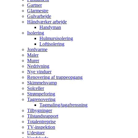
Gartner
Glarmestre
Gulvarbejde
Håndværker arbejde
Handyman
Isolering
Hulmursisolering
Loftisolering
Jordvarme
Maler
Murer
Nedrivning
Nye vinduer
Renovering af trappeopgang
Skimmelsvamp
Solceller
Strømpeforing
Tagrenovering
Tagmaling/tagafrensning
Tilbygninger
Tilstandsrapport
Totalentreprise
TV-inspektion
Udestuer