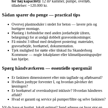
for høj kapacitet):
12 m³ kammer, pumpe, overløb,
tilladelser: ~120.000 kr.
Sådan sparer du penge — practical tips
Overvej plastmoduler i stedet for beton — lavere pris og
hurtigere montage.
Planlæg i forbindelse med anden jordarbejde (dræn,
belægning) for at undgå dobbelt graveomkostninger.
Få mindst 3 tilbud med detaljeret postering: materialer,
gravearbejde, bortkørsel, dokumentation.
Tjek mulighed for støtte eller tilskud fra Skanderborg
Kommune — nogle lokalplaner eller klimatilpasningspuljer
kan hjælpe.
Spørg håndværkeren — essentielle spørgsmål
Er faskinen dimensioneret efter min tagflade og afløbsareal?
Hvilken jordtype forventer I, og hvordan påvirker det
løsningen?
Er bortkørsel af overskudsjord inklusiv? Hvordan håndteres
affald?
Hvad er garanti og service på pumper/filtre og selve faskinen?
Vil du have et hurtigt, lokalt estimat? Send adresse og hvor stor en