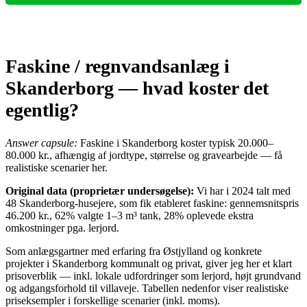
Faskine / regnvandsanlæg i
Skanderborg — hvad koster det
egentlig?
Answer capsule:
Faskine i Skanderborg koster typisk 20.000–
80.000 kr., afhængig af jordtype, størrelse og gravearbejde — få
realistiske scenarier her.
Original data (proprietær undersøgelse):
Vi har i 2024 talt med
48 Skanderborg‑husejere, som fik etableret faskine: gennemsnitspris
46.200 kr., 62% valgte 1–3 m³ tank, 28% oplevede ekstra
omkostninger pga. lerjord.
Som anlægsgartner med erfaring fra Østjylland og konkrete
projekter i Skanderborg kommunalt og privat, giver jeg her et klart
prisoverblik — inkl. lokale udfordringer som lerjord, højt grundvand
og adgangsforhold til villaveje. Tabellen nedenfor viser realistiske
priseksempler i forskellige scenarier (inkl. moms).