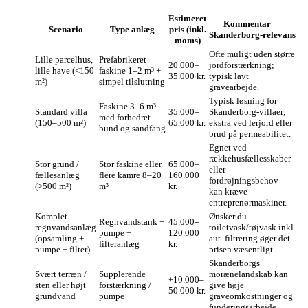
Estimeret
Kommentar —
Scenario
Type anlæg
pris (inkl.
Skanderborg‑relevans
moms)
Ofte muligt uden større
Lille parcelhus,
Prefabrikeret
20.000–
jordforstærkning;
lille have (<150
faskine 1–2 m³ +
35.000 kr.
typisk lavt
m²)
simpel tilslutning
gravearbejde.
Typisk løsning for
Faskine 3–6 m³
Standard villa
35.000–
Skanderborg‑villaer;
med forbedret
(150–500 m²)
65.000 kr.
ekstra ved lerjord eller
bund og sandfang
brud på permeabilitet.
Egnet ved
rækkehusfællesskaber
Stor grund /
Stor faskine eller
65.000–
eller
fællesanlæg
flere kamre 8–20
160.000
fordrøjningsbehov —
(>500 m²)
m³
kr.
kan kræve
entreprenørmaskiner.
Komplet
Ønsker du
Regnvandstank +
45.000–
regnvandsanlæg
toiletvask/tøjvask inkl.
pumpe +
120.000
(opsamling +
aut. filtrering øger det
filteranlæg
kr.
pumpe + filter)
prisen væsentligt.
Skanderborgs
Svært terræn /
Supplerende
morænelandskab kan
+10.000–
sten eller højt
forstærkning /
give høje
50.000 kr.
grundvand
pumpe
graveomkostninger og
funderingsarbejde.