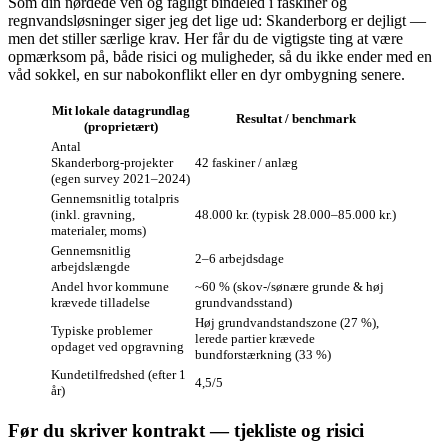
Som din nørdede ven og fagligt bindeled i faskiner og
regnvandsløsninger siger jeg det lige ud: Skanderborg er dejligt —
men det stiller særlige krav. Her får du de vigtigste ting at være
opmærksom på, både risici og muligheder, så du ikke ender med en
våd sokkel, en sur nabokonflikt eller en dyr ombygning senere.
Mit lokale datagrundlag
Resultat / benchmark
(proprietært)
Antal
Skanderborg‑projekter
42 faskiner / anlæg
(egen survey 2021–2024)
Gennemsnitlig totalpris
(inkl. gravning,
48.000 kr. (typisk 28.000–85.000 kr.)
materialer, moms)
Gennemsnitlig
2–6 arbejdsdage
arbejdslængde
Andel hvor kommune
~60 % (skov‑/sønære grunde & høj
krævede tilladelse
grundvandsstand)
Høj grundvandstandszone (27 %),
Typiske problemer
lerede partier krævede
opdaget ved opgravning
bundforstærkning (33 %)
Kunde­tilfredshed (efter 1
4,5/5
år)
Før du skriver kontrakt — tjekliste og risici