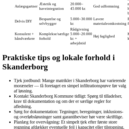
Æstetik og
20.000–
Anlægsgartner
God udformning
haveintegration
45.000 kr.
Besparelse og
5.000–30.000
Lavere
Delvis DIY
selvbygger
kr.
materialeomkostning
f
Rådgivning
Konsulent +
Komplekse/særlige
5.000–20.000
Høj faglighed
håndværkere
forhold
kr. +
arbejdstid
Praktiske tips og lokale forhold i
Skanderborg
Tjek jordbund: Mange matrikler i Skanderborg har varierende
moræneler — få foretaget en simpel infiltrationsprøve før valg
af løsning.
Kontakt Skanderborg Kommune tidligt: Spørg til tilladelser,
krav til dokumentation og om der er særlige regler for
afledning.
Sørg for dokumentation: Tegninger, beregninger, inklusions-
og overløbsløsninger samt garantibeviser bør være skriftlige.
Planlæg for overvågning: Et simpelt tjek efter første store
regnning afdækker eventuelle fejl i kapacitet eller tilstopning.