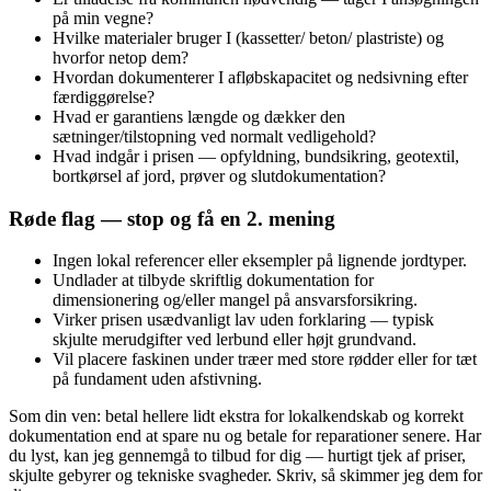
på min vegne?
Hvilke materialer bruger I (kassetter/ beton/ plastriste) og
hvorfor netop dem?
Hvordan dokumenterer I afløbskapacitet og nedsivning efter
færdiggørelse?
Hvad er garantiens længde og dækker den
sætninger/tilstopning ved normalt vedligehold?
Hvad indgår i prisen — opfyldning, bundsikring, geotextil,
bortkørsel af jord, prøver og slutdokumentation?
Røde flag — stop og få en 2. mening
Ingen lokal referencer eller eksempler på lignende jordtyper.
Undlader at tilbyde skriftlig dokumentation for
dimensionering og/eller mangel på ansvarsforsikring.
Virker prisen usædvanligt lav uden forklaring — typisk
skjulte merudgifter ved lerbund eller højt grundvand.
Vil placere faskinen under træer med store rødder eller for tæt
på fundament uden afstivning.
Som din ven: betal hellere lidt ekstra for lokalkendskab og korrekt
dokumentation end at spare nu og betale for reparationer senere. Har
du lyst, kan jeg gennemgå to tilbud for dig — hurtigt tjek af priser,
skjulte gebyrer og tekniske svagheder. Skriv, så skimmer jeg dem for