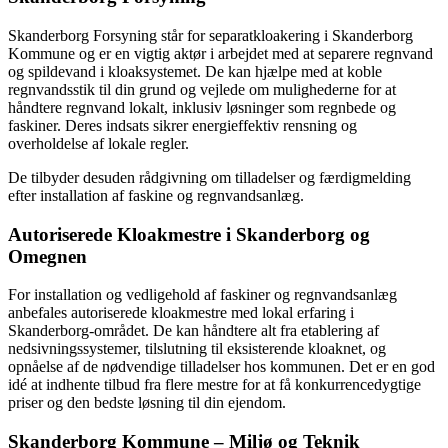
Skanderborg Forsyning står for separatkloakering i Skanderborg
Kommune og er en vigtig aktør i arbejdet med at separere regnvand
og spildevand i kloaksystemet. De kan hjælpe med at koble
regnvandsstik til din grund og vejlede om mulighederne for at
håndtere regnvand lokalt, inklusiv løsninger som regnbede og
faskiner. Deres indsats sikrer energieffektiv rensning og
overholdelse af lokale regler.
De tilbyder desuden rådgivning om tilladelser og færdigmelding
efter installation af faskine og regnvandsanlæg.
Autoriserede Kloakmestre i Skanderborg og
Omegnen
For installation og vedligehold af faskiner og regnvandsanlæg
anbefales autoriserede kloakmestre med lokal erfaring i
Skanderborg-området. De kan håndtere alt fra etablering af
nedsivningssystemer, tilslutning til eksisterende kloaknet, og
opnåelse af de nødvendige tilladelser hos kommunen. Det er en god
idé at indhente tilbud fra flere mestre for at få konkurrencedygtige
priser og den bedste løsning til din ejendom.
Skanderborg Kommune – Miljø og Teknik