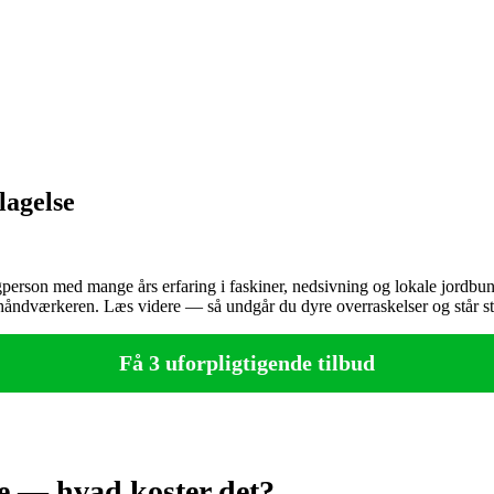
lagelse
erson med mange års erfaring i faskiner, nedsivning og lokale jordbunds
ille håndværkeren. Læs videre — så undgår du dyre overraskelser og står
Få 3 uforpligtigende tilbud
e — hvad koster det?