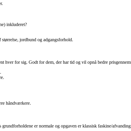
r.
ne) inkluderet?
f størrelse, jordbund og adgangsforhold.
t hver for sig. Godt for dem, der har tid og vil opnå bedre prisgennem
.
re.
lere håndværkere.
is grundforholdene er normale og opgaven er klassisk faskine/afvanding