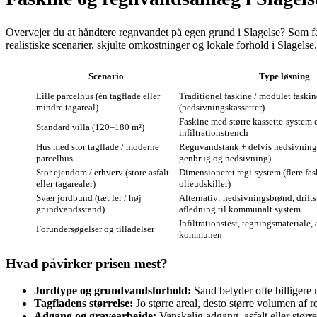
Overvejer du at håndtere regnvandet på egen grund i Slagelse? Som fag
realistiske scenarier, skjulte omkostninger og lokale forhold i Slagels
Scenario
Type løsning
Lille parcelhus (én tagflade eller
Traditionel faskine / modulet faskin
mindre tagareal)
(nedsivningskassetter)
Faskine med større kassette-system e
Standard villa (120–180 m²)
infiltrationstrench
Hus med stor tagflade / moderne
Regnvandstank + delvis nedsivning
parcelhus
genbrug og nedsivning)
Stor ejendom / erhverv (store asfalt-
Dimensioneret regi-system (flere fas
eller tagarealer)
olieudskiller)
Svær jordbund (tæt ler / høj
Alternativ: nedsivningsbrønd, drifts
grundvandsstand)
afledning til kommunalt system
Infiltrationstest, tegningsmateriale,
Forundersøgelser og tilladelser
kommunen
Hvad påvirker prisen mest?
Jordtype og grundvandsforhold:
Sand betyder ofte billigere 
Tagfladens størrelse:
Jo større areal, desto større volumen af
Adgang og gravearbejde:
Vanskelig adgang, asfalt eller stør