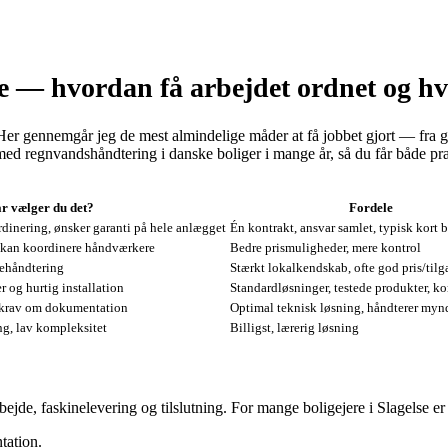
e — hvordan få arbejdet ordnet og hv
Her gennemgår jeg de mest almindelige måder at få jobbet gjort — fra gø
d regnvandshåndtering i danske boliger i mange år, så du får både prak
r vælger du det?
Fordele
dinering, ønsker garanti på hele anlægget
Én kontrakt, ansvar samlet, typisk kort 
 kan koordinere håndværkere
Bedre prismuligheder, mere kontrol
ehåndtering
Stærkt lokalkendskab, ofte god pris/til
og hurtig installation
Standardløsninger, testede produkter, k
 krav om dokumentation
Optimal teknisk løsning, håndterer my
g, lav kompleksitet
Billigst, lærerig løsning
arbejde, faskinelevering og tilslutning. For mange boligejere i Slagelse e
tation.