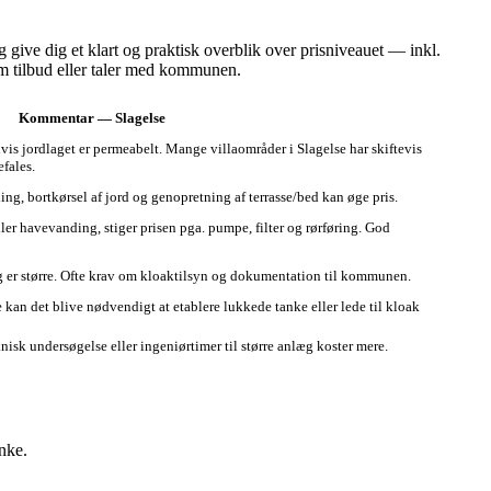
give dig et klart og praktisk overblik over prisniveauet — inkl.
 om tilbud eller taler med kommunen.
Kommentar — Slagelse
hvis jordlaget er permeabelt. Mange villaområder i Slagelse har skiftevis
fales.
ing, bortkørsel af jord og genopretning af terrasse/bed kan øge pris.
ler havevanding, stiger prisen pga. pumpe, filter og rørføring. God
 er større. Ofte krav om kloaktilsyn og dokumentation til kommunen.
 kan det blive nødvendigt at etablere lukkede tanke eller lede til kloak
eknisk undersøgelse eller ingeniørtimer til større anlæg koster mere.
nke.