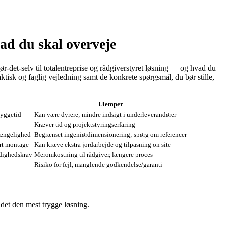
ad du skal overveje
r‑det‑selv til totalentreprise og rådgiverstyret løsning — og hvad du
tisk og faglig vejledning samt de konkrete spørgsmål, du bør stille,
Ulemper
byggetid
Kan være dyrere; mindre indsigt i underleverandører
Kræver tid og projektstyringserfaring
gængelighed
Begrænset ingeniørdimensionering; spørg om referencer
ort montage
Kan kræve ekstra jordarbejde og tilpasning on site
ndighedskrav
Meromkostning til rådgiver, længere proces
Risiko for fejl, manglende godkendelse/garanti
r det den mest trygge løsning.