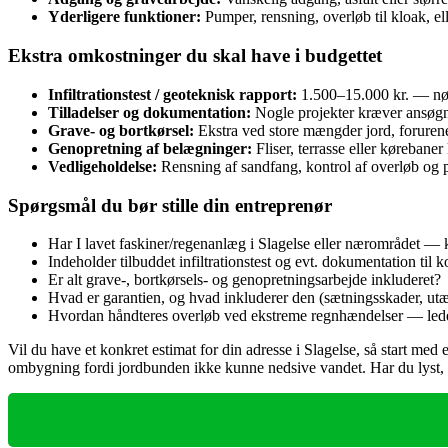
Yderligere funktioner:
Pumper, rensning, overløb til kloak, e
Ekstra omkostninger du skal have i budgettet
Infiltrationstest / geoteknisk rapport:
1.500–15.000 kr. — nødv
Tilladelser og dokumentation:
Nogle projekter kræver ansøgni
Grave- og bortkørsel:
Ekstra ved store mængder jord, forurenet
Genopretning af belægninger:
Fliser, terrasse eller kørebaner
Vedligeholdelse:
Rensning af sandfang, kontrol af overløb o
Spørgsmål du bør stille din entreprenør
Har I lavet faskiner/regenanlæg i Slagelse eller nærområdet — k
Indeholder tilbuddet infiltrationstest og evt. dokumentation ti
Er alt grave-, bortkørsels- og genopretningsarbejde inkluderet?
Hvad er garantien, og hvad inkluderer den (sætningsskader, ut
Hvordan håndteres overløb ved ekstreme regnhændelser — ledes 
Vil du have et konkret estimat for din adresse i Slagelse, så start med 
ombygning fordi jordbunden ikke kunne nedsive vandet. Har du lyst, kan