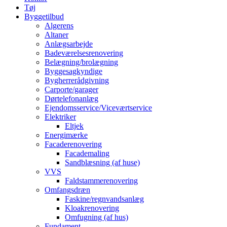
Tøj
Byggetilbud
Algerens
Altaner
Anlægsarbejde
Badeværelsesrenovering
Belægning/brolægning
Byggesagkyndige
Bygherrerådgivning
Carporte/garager
Dørtelefonanlæg
Ejendomsservice/Viceværtservice
Elektriker
Eltjek
Energimærke
Facaderenovering
Facademaling
Sandblæsning (af huse)
VVS
Faldstammerenovering
Omfangsdræn
Faskine/regnvandsanlæg
Kloakrenovering
Omfugning (af hus)
Fundament