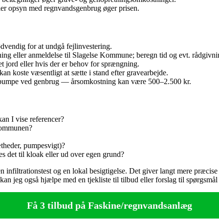
ller opsyn med regnvandsgenbrug øger prisen.
endig for at undgå fejlinvestering.
ng eller anmeldelse til Slagelse Kommune; beregn tid og evt. rådgivni
 jord eller hvis der er behov for sprængning.
 kan koste væsentligt at sætte i stand efter gravearbejde.
g pumpe ved genbrug — årsomkostning kan være 500–2.500 kr.
an I vise referencer?
l kommunen?
ætheder, pumpesvigt)?
det til kloak eller ud over egen grund?
en infiltrationstest og en lokal besigtigelse. Det giver langt mere præci
 jeg også hjælpe med en tjekliste til tilbud eller forslag til spørgsmå
Få 3 tilbud på Faskine/regnvandsanlæg