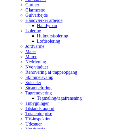
Gartner
Glarmestre
Gulvarbejde
Håndværker arbejde
Handyman
Isolering
Hulmursisolering
Loftisolering
Jordvarme
Maler
Murer
Nedrivning
Nye vinduer
Renovering af trappeopgang
Skimmelsvamp
Solceller
Strømpeforing
Tagrenovering
Tagmaling/tagafrensning
Tilbygninger
Tilstandsrapport
Totalentreprise
TV-inspektion
Udestuer