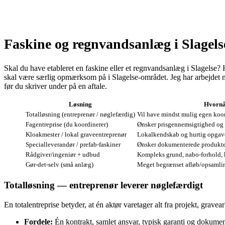
Faskine og regnvandsanlæg i Slagels
Skal du have etableret en faskine eller et regnvandsanlæg i Slagelse? 
skal være særlig opmærksom på i Slagelse‑området. Jeg har arbejdet me
før du skriver under på en aftale.
Løsning
Hvornå
Totalløsning (entreprenør / nøglefærdig)
Vil have mindst mulig egen koor
Fagentreprise (du koordinerer)
Ønsker prisgennemsigtighed og
Kloakmester / lokal graveentreprenør
Lokalkendskab og hurtig opgav
Specialleverandør / prefab‑faskiner
Ønsker dokumenterede produkter 
Rådgiver/ingeniør + udbud
Kompleks grund, nabo‑forhold,
Gør‑det‑selv (små anlæg)
Meget begrænset afløb/opsamlin
Totalløsning — entreprenør leverer nøglefærdigt
En totalentreprise betyder, at én aktør varetager alt fra projekt, grave
Fordele:
Én kontrakt, samlet ansvar, typisk garanti og dokumen