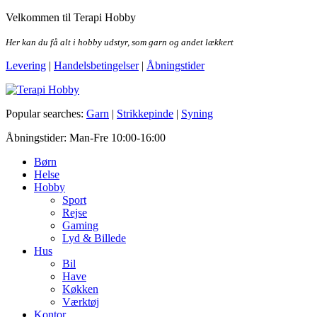
Skip
Velkommen til Terapi Hobby
to
the
Her kan du få alt i hobby udstyr, som garn og andet lækkert
content
Levering
|
Handelsbetingelser
|
Åbningstider
Terapi Hobby
Popular searches:
Garn
|
Strikkepinde
|
Syning
Åbningstider: Man-Fre 10:00-16:00
Børn
Helse
Hobby
Sport
Rejse
Gaming
Lyd & Billede
Hus
Bil
Have
Køkken
Værktøj
Kontor