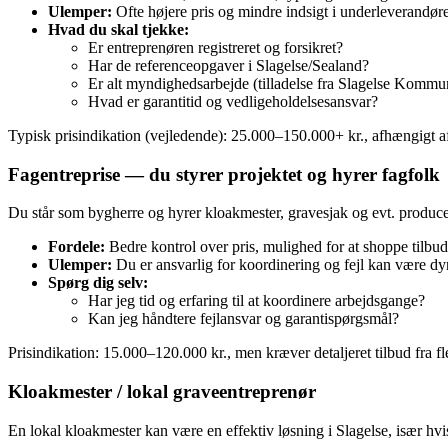
Ulemper:
Ofte højere pris og mindre indsigt i underleverandøre
Hvad du skal tjekke:
Er entreprenøren registreret og forsikret?
Har de referenceopgaver i Slagelse/Sealand?
Er alt myndighedsarbejde (tilladelse fra Slagelse Kommu
Hvad er garantitid og vedligeholdelsesansvar?
Typisk prisindikation (vejledende): 25.000–150.000+ kr., afhængigt a
Fagentreprise — du styrer projektet og hyrer fagfolk
Du står som bygherre og hyrer kloakmester, gravesjak og evt. producen
Fordele:
Bedre kontrol over pris, mulighed for at shoppe tilbud
Ulemper:
Du er ansvarlig for koordinering og fejl kan være dy
Spørg dig selv:
Har jeg tid og erfaring til at koordinere arbejdsgange?
Kan jeg håndtere fejlansvar og garantispørgsmål?
Prisindikation: 15.000–120.000 kr., men kræver detaljeret tilbud fra f
Kloakmester / lokal graveentreprenør
En lokal kloakmester kan være en effektiv løsning i Slagelse, især hv