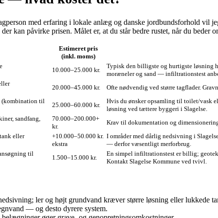
person med erfaring i lokale anlæg og danske jordbundsforhold vil jeg 
e, der kan påvirke prisen. Målet er, at du står bedre rustet, når du beder
Estimeret pris
(inkl. moms)
e
Typisk den billigste og hurtigste løsning 
10.000–25.000 kr.
moræneler og sand — infiltrationstest anbe
ller
20.000–45.000 kr.
Ofte nødvendig ved større tagflader. Gravn
 (kombination til
Hvis du ønsker opsamling til toilet/vask el
25.000–60.000 kr.
løsning ved tættere byggeri i Slagelse.
kiner, sandfang,
70.000–200.000+
Krav til dokumentation og dimensionering
kr.
tank eller
+10.000–50.000 kr.
I områder med dårlig nedsivning i Slagelse
ekstra
— derfor væsentligt merforbrug.
 ansøgning til
En simpel infiltrationstest er billig; geot
1.500–15.000 kr.
Kontakt Slagelse Kommune ved tvivl.
nedsivning; ler og højt grundvand kræver større løsning eller lukkede ta
 regnvand — og desto dyrere system.
re belægninger øger grave- og genopretningsomkostninger.