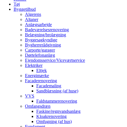
Tøj
Byggetilbud
Algerens
Altaner
Anlægsarbejde
Badeværelsesrenovering
Belægning/brolægning
Byggesagkyndige
Bygherrerådgivning
Carporte/garager
Dørtelefonanlæg
Ejendomsservice/Viceværtservice
Elektriker
Eltjek
Energimærke
Facaderenovering
Facademaling
Sandblæsning (af huse)
VVS
Faldstammerenovering
Omfangsdræn
Faskine/regnvandsanlæg
Kloakrenovering
Omfugning (af hus)
Fundament