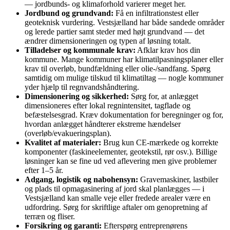
— jordbunds- og klimaforhold varierer meget her.
Jordbund og grundvand:
Få en infiltrationstest eller
geoteknisk vurdering. Vestsjælland har både sandede områder
og lerede partier samt steder med højt grundvand — det
ændrer dimensioneringen og typen af løsning totalt.
Tilladelser og kommunale krav:
Afklar krav hos din
kommune. Mange kommuner har klimatilpasningsplaner eller
krav til overløb, bundfældning eller olie-/sandfang. Spørg
samtidig om mulige tilskud til klimatiltag — nogle kommuner
yder hjælp til regnvandshåndtering.
Dimensionering og sikkerhed:
Sørg for, at anlægget
dimensioneres efter lokal regnintensitet, tagflade og
befæstelsesgrad. Kræv dokumentation for beregninger og for,
hvordan anlægget håndterer ekstreme hændelser
(overløb/evakueringsplan).
Kvalitet af materialer:
Brug kun CE‑mærkede og korrekte
komponenter (faskineelementer, geotekstil, rør osv.). Billige
løsninger kan se fine ud ved aflevering men give problemer
efter 1–5 år.
Adgang, logistik og nabohensyn:
Gravemaskiner, lastbiler
og plads til opmagasinering af jord skal planlægges — i
Vestsjælland kan smalle veje eller fredede arealer være en
udfordring. Sørg for skriftlige aftaler om genopretning af
terræn og fliser.
Forsikring og garanti:
Efterspørg entreprenørens