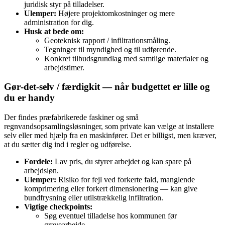
juridisk styr på tilladelser.
Ulemper:
Højere projektomkostninger og mere
administration for dig.
Husk at bede om:
Geoteknisk rapport / infiltrationsmåling.
Tegninger til myndighed og til udførende.
Konkret tilbudsgrundlag med samtlige materialer og
arbejdstimer.
Gør‑det‑selv / færdigkit — når budgettet er lille og
du er handy
Der findes præfabrikerede faskiner og små
regnvandsopsamlingsløsninger, som private kan vælge at installere
selv eller med hjælp fra en maskinfører. Det er billigst, men kræver,
at du sætter dig ind i regler og udførelse.
Fordele:
Lav pris, du styrer arbejdet og kan spare på
arbejdsløn.
Ulemper:
Risiko for fejl ved forkerte fald, manglende
komprimering eller forkert dimensionering — kan give
bundfrysning eller utilstrækkelig infiltration.
Vigtige checkpoints:
Søg eventuel tilladelse hos kommunen før
gravearbejde.