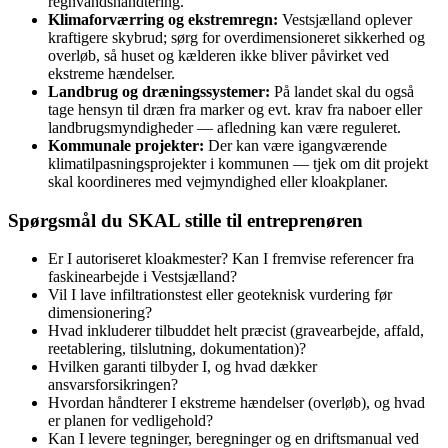
regnvandshåndtering.
Klimaforværring og ekstremregn:
Vestsjælland oplever
kraftigere skybrud; sørg for overdimensioneret sikkerhed og
overløb, så huset og kælderen ikke bliver påvirket ved
ekstreme hændelser.
Landbrug og dræningssystemer:
På landet skal du også
tage hensyn til dræn fra marker og evt. krav fra naboer eller
landbrugsmyndigheder — afledning kan være reguleret.
Kommunale projekter:
Der kan være igangværende
klimatilpasningsprojekter i kommunen — tjek om dit projekt
skal koordineres med vejmyndighed eller kloakplaner.
Spørgsmål du SKAL stille til entreprenøren
Er I autoriseret kloakmester? Kan I fremvise referencer fra
faskinearbejde i Vestsjælland?
Vil I lave infiltrationstest eller geoteknisk vurdering før
dimensionering?
Hvad inkluderer tilbuddet helt præcist (gravearbejde, affald,
reetablering, tilslutning, dokumentation)?
Hvilken garanti tilbyder I, og hvad dækker
ansvarsforsikringen?
Hvordan håndterer I ekstreme hændelser (overløb), og hvad
er planen for vedligehold?
Kan I levere tegninger, beregninger og en driftsmanual ved