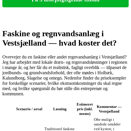
Faskine og regnvandsanlæg i
Vestsjælland — hvad koster det?
Overvejer du en faskine eller andet regnvandsanlæg i Vestsjælland?
Jeg har arbejdet med lokale dræn‑ og regnvandsløsninger i regionen
i mange år, og her får du et realistisk, fagligt overblik — tilpasset de
jordbunds‑ og grundvandsforhold, der ofte mødes i Holbæk,
Kalundborg, Slagelse og omegn. Nedenfor finder du priseksempler
for forskellige scenarier, hvilke ekstraomkostninger du skal regne
med, og hvilke spørgsmål du bør stille din entreprenør og
kommunen.
Estimeret
Kommentar —
Scenario / areal
Løsning
pris (inkl.
Vestsjælland
moms)
Ofte muligt i
sandede områder
Traditionel faskine
ved kysten; i