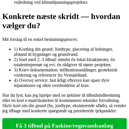
vejledning ved klimatilpasningsprojekter.
Konkrete næste skridt — hvordan
vælger du?
Mit forslag til en enkel beslutningsproces:
1) Kortlæg din grund: Jordtype, placering af ledninger,
afstand til bygninger og grundvand.
2) Start med 2–3 tilbud: mindst én lokal kloakmester, én
totalentreprenør og evt. én rådgiver til større projekter.
3) Kræv dokumentation: infiltrationsmålinger, geoteknisk
vurdering og referencer fra Vestsjælland.
4) Overvej service: fast årligt eftersyn kan spare dyre
reparationer og sikre overholdelse af krav.
Har du lyst, kan jeg hjælpe med en tjekliste til tilbudsindhentning
eller en kort e‑mail/skabelon til kommunens tekniske forvaltning.
Skriv kort om din grund (by, jordtype, eksisterende afløb), så vender
jeg tilbage med konkrete spørgsmål og prioriterede tjekpunkter.
Få 3 tilbud på Faskine/regnvandsanlæg