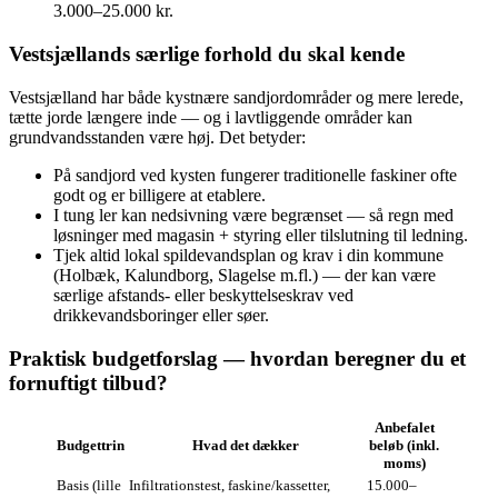
3.000–25.000 kr.
Vestsjællands særlige forhold du skal kende
Vestsjælland har både kystnære sandjordområder og mere lerede,
tætte jorde længere inde — og i lavtliggende områder kan
grundvandsstanden være høj. Det betyder:
På sandjord ved kysten fungerer traditionelle faskiner ofte
godt og er billigere at etablere.
I tung ler kan nedsivning være begrænset — så regn med
løsninger med magasin + styring eller tilslutning til ledning.
Tjek altid lokal spildevandsplan og krav i din kommune
(Holbæk, Kalundborg, Slagelse m.fl.) — der kan være
særlige afstands‑ eller beskyttelseskrav ved
drikkevandsboringer eller søer.
Praktisk budgetforslag — hvordan beregner du et
fornuftigt tilbud?
Anbefalet
Budgettrin
Hvad det dækker
beløb (inkl.
moms)
Basis (lille
Infiltrationstest, faskine/kassetter,
15.000–