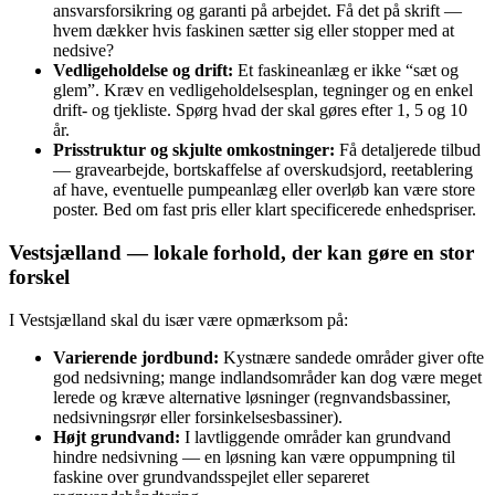
ansvarsforsikring og garanti på arbejdet. Få det på skrift —
hvem dækker hvis faskinen sætter sig eller stopper med at
nedsive?
Vedligeholdelse og drift:
Et faskineanlæg er ikke “sæt og
glem”. Kræv en vedligeholdelsesplan, tegninger og en enkel
drift- og tjekliste. Spørg hvad der skal gøres efter 1, 5 og 10
år.
Prisstruktur og skjulte omkostninger:
Få detaljerede tilbud
— gravearbejde, bortskaffelse af overskudsjord, reetablering
af have, eventuelle pumpeanlæg eller overløb kan være store
poster. Bed om fast pris eller klart specificerede enhedspriser.
Vestsjælland — lokale forhold, der kan gøre en stor
forskel
I Vestsjælland skal du især være opmærksom på:
Varierende jordbund:
Kystnære sandede områder giver ofte
god nedsivning; mange indlandsområder kan dog være meget
lerede og kræve alternative løsninger (regnvandsbassiner,
nedsivningsrør eller forsinkelsesbassiner).
Højt grundvand:
I lavtliggende områder kan grundvand
hindre nedsivning — en løsning kan være oppumpning til
faskine over grundvandsspejlet eller separeret