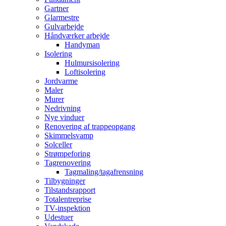
Gartner
Glarmestre
Gulvarbejde
Håndværker arbejde
Handyman
Isolering
Hulmursisolering
Loftisolering
Jordvarme
Maler
Murer
Nedrivning
Nye vinduer
Renovering af trappeopgang
Skimmelsvamp
Solceller
Strømpeforing
Tagrenovering
Tagmaling/tagafrensning
Tilbygninger
Tilstandsrapport
Totalentreprise
TV-inspektion
Udestuer