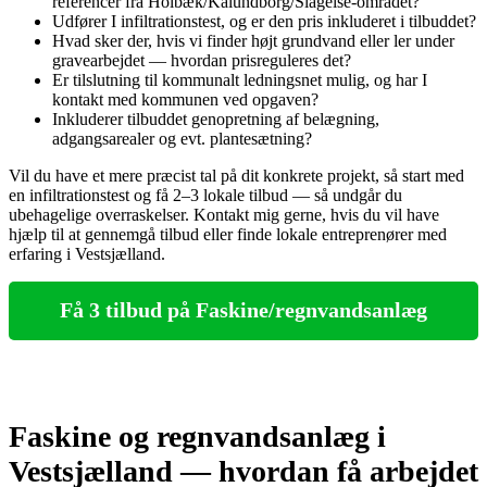
referencer fra Holbæk/Kalundborg/Slagelse‑området?
Udfører I infiltrationstest, og er den pris inkluderet i tilbuddet?
Hvad sker der, hvis vi finder højt grundvand eller ler under
gravearbejdet — hvordan prisreguleres det?
Er tilslutning til kommunalt ledningsnet mulig, og har I
kontakt med kommunen ved opgaven?
Inkluderer tilbuddet genopretning af belægning,
adgangsarealer og evt. plantesætning?
Vil du have et mere præcist tal på dit konkrete projekt, så start med
en infiltrationstest og få 2–3 lokale tilbud — så undgår du
ubehagelige overraskelser. Kontakt mig gerne, hvis du vil have
hjælp til at gennemgå tilbud eller finde lokale entreprenører med
erfaring i Vestsjælland.
Få 3 tilbud på Faskine/regnvandsanlæg
Faskine og regnvandsanlæg i
Vestsjælland — hvordan få arbejdet