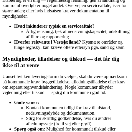
Etablering er én ting — regelmæssig rensning, tjek af sandfang og
kontrol af overløb er noget andet. Overvej en serviceaftale, især for
større anlæg eller hvis indsatsen kræver dokumentation til
myndigheder.
Hvad inkluderer typisk en serviceaftale?
Årlig rensning, tjek af nedsivningskapacitet, udskiftning
af filtre og rapportering.
Hvorfor relevante i Vestsjælland?
Kystnære områder og
tunge regnskyl kan kræve oftere eftersyn pga. sand og slam.
Myndigheder, tilladelser og tilskud — det får dig
ikke til at vente
Uanset hvilken leveringsform du vælger, skal du være opmærksom
på kommunale krav: byggetilladelse, afledningstilladelse eller krav
om separat regnvandshåndtering. Nogle kommuner tilbyder
vejledning eller tilskud — spørg din kommune i god tid.
Gode vaner:
Kontakt kommunen tidligt for krav til afstand,
nedsivningsdybde og dokumentation.
Sørg for skriftlig godkendelse, hvis du ændrer
afledningsveje (fx til vej eller grøft).
Spørg også om:
Mulighed for kommunalt tilskud eller