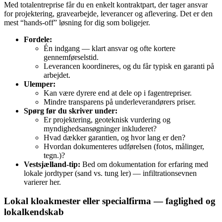
Med totalentreprise får du en enkelt kontraktpart, der tager ansvar
for projektering, gravearbejde, leverancer og aflevering. Det er den
mest “hands‑off” løsning for dig som boligejer.
Fordele:
Én indgang — klart ansvar og ofte kortere
gennemførselstid.
Leverancen koordineres, og du får typisk en garanti på
arbejdet.
Ulemper:
Kan være dyrere end at dele op i fagentrepriser.
Mindre transparens på underleverandørers priser.
Spørg før du skriver under:
Er projektering, geoteknisk vurdering og
myndighedsansøgninger inkluderet?
Hvad dækker garantien, og hvor lang er den?
Hvordan dokumenteres udførelsen (fotos, målinger,
tegn.)?
Vestsjælland‑tip:
Bed om dokumentation for erfaring med
lokale jordtyper (sand vs. tung ler) — infiltrationsevnen
varierer her.
Lokal kloakmester eller specialfirma — faglighed og
lokalkendskab