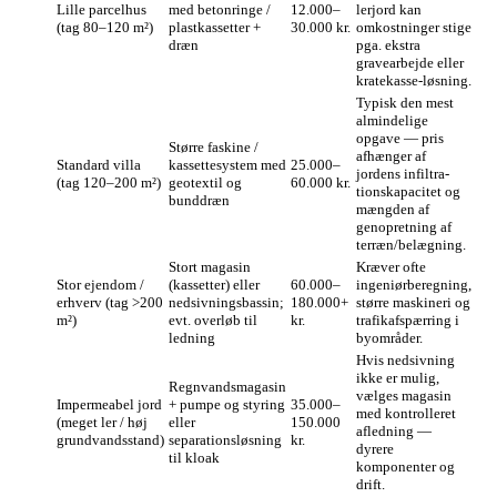
Lille parcelhus
med betonringe /
12.000–
lerjord kan
(tag 80–120 m²)
plastkassetter +
30.000 kr.
omkostninger stige
dræn
pga. ekstra
gravearbejde eller
kratekasse‑løsning.
Typisk den mest
almindelige
opgave — pris
Større faskine /
afhænger af
Standard villa
kassettesystem med
25.000–
jordens infiltra­
(tag 120–200 m²)
geotextil og
60.000 kr.
tionskapacitet og
bunddræn
mængden af
genopretning af
terræn/­belægning.
Stort magasin
Kræver ofte
Stor ejendom /
(kassetter) eller
60.000–
ingeniørberegning,
erhverv (tag >200
nedsivningsbassin;
180.000+
større maskineri og
m²)
evt. overløb til
kr.
trafikafspærring i
ledning
byområder.
Hvis nedsivning
ikke er mulig,
Regnvandsmagasin
vælges magasin
Impermeabel jord
+ pumpe og styring
35.000–
med kontrolleret
(meget ler / høj
eller
150.000
afledning —
grundvandsstand)
separationsløsning
kr.
dyrere
til kloak
komponenter og
drift.