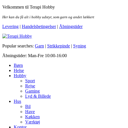
Skip
Velkommen til Terapi Hobby
to
the
Her kan du få alt i hobby udstyr, som garn og andet lækkert
content
Levering
|
Handelsbetingelser
|
Åbningstider
Terapi Hobby
Popular searches:
Garn
|
Strikkepinde
|
Syning
Åbningstider: Man-Fre 10:00-16:00
Børn
Helse
Hobby
Sport
Rejse
Gaming
Lyd & Billede
Hus
Bil
Have
Køkken
Værktøj
Kontor