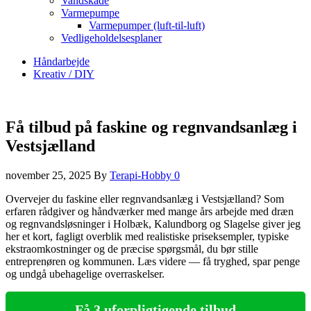
Vandskade
Varmepumpe
Varmepumper (luft-til-luft)
Vedligeholdelsesplaner
Håndarbejde
Kreativ / DIY
Få tilbud på faskine og regnvandsanlæg i
Vestsjælland
november 25, 2025
By
Terapi-Hobby
0
Overvejer du faskine eller regnvandsanlæg i Vestsjælland? Som
erfaren rådgiver og håndværker med mange års arbejde med dræn
og regnvandsløsninger i Holbæk, Kalundborg og Slagelse giver jeg
her et kort, fagligt overblik med realistiske priseksempler, typiske
ekstraomkostninger og de præcise spørgsmål, du bør stille
entreprenøren og kommunen. Læs videre — få tryghed, spar penge
og undgå ubehagelige overraskelser.
Få 3 uforpligtigende tilbud