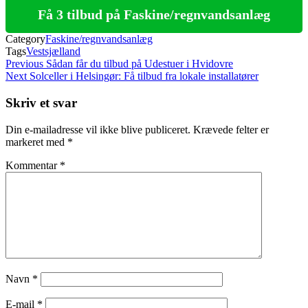
Få 3 tilbud på Faskine/regnvandsanlæg
Category
Faskine/regnvandsanlæg
Tags
Vestsjælland
Indlægsnavigation
Previous
Previous
Sådan får du tilbud på Udestuer i Hvidovre
Post
Next
Next
Solceller i Helsingør: Få tilbud fra lokale installatører
Post
Skriv et svar
Din e-mailadresse vil ikke blive publiceret.
Krævede felter er
markeret med
*
Kommentar
*
Navn
*
E-mail
*