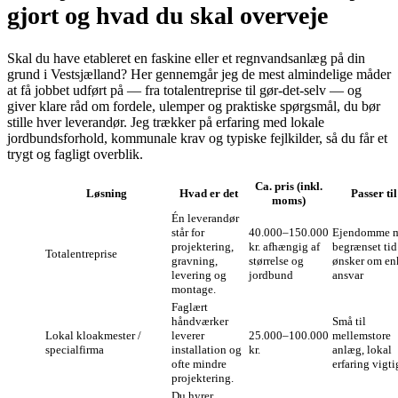
gjort og hvad du skal overveje
Skal du have etableret en faskine eller et regnvandsanlæg på din
grund i Vestsjælland? Her gennemgår jeg de mest almindelige måder
at få jobbet udført på — fra totalentreprise til gør‑det‑selv — og
giver klare råd om fordele, ulemper og praktiske spørgsmål, du bør
stille hver leverandør. Jeg trækker på erfaring med lokale
jordbundsforhold, kommunale krav og typiske fejlkilder, så du får et
trygt og fagligt overblik.
Ca. pris (inkl.
Løsning
Hvad er det
Passer til
moms)
Én leverandør
står for
40.000–150.000
Ejendomme 
projektering,
kr. afhængig af
begrænset tid
Totalentreprise
gravning,
størrelse og
ønsker om en
levering og
jordbund
ansvar
montage.
Faglært
håndværker
Små til
Lokal kloakmester /
leverer
25.000–100.000
mellemstore
specialfirma
installation og
kr.
anlæg, lokal
ofte mindre
erfaring vigti
projektering.
Du hyrer