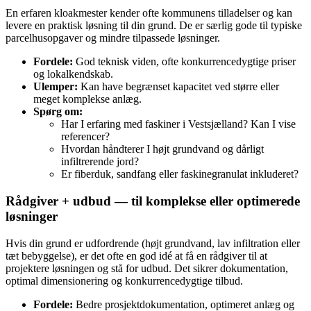
En erfaren kloakmester kender ofte kommunens tilladelser og kan
levere en praktisk løsning til din grund. De er særlig gode til typiske
parcelhusopgaver og mindre tilpassede løsninger.
Fordele:
God teknisk viden, ofte konkurrencedygtige priser
og lokalkendskab.
Ulemper:
Kan have begrænset kapacitet ved større eller
meget komplekse anlæg.
Spørg om:
Har I erfaring med faskiner i Vestsjælland? Kan I vise
referencer?
Hvordan håndterer I højt grundvand og dårligt
infiltrerende jord?
Er fiberduk, sandfang eller faskinegranulat inkluderet?
Rådgiver + udbud — til komplekse eller optimerede
løsninger
Hvis din grund er udfordrende (højt grundvand, lav infiltration eller
tæt bebyggelse), er det ofte en god idé at få en rådgiver til at
projektere løsningen og stå for udbud. Det sikrer dokumentation,
optimal dimensionering og konkurrencedygtige tilbud.
Fordele:
Bedre prosjektdokumentation, optimeret anlæg og