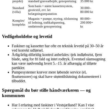
projekt)
standard gravearbejde, genopretning
35.000 kr.
Som basis + større kassettesystem,
Standard
30.000–
geotextil, evt. let
(villa)
80.000 kr.
belægningsreparation
Magasin + pumpe, styring, tilslutning
80.000–
Komplet/
til ledning, trafikafspærring,
200.000+
kompleks
omfattende genopretning
kr.
Vedligeholdelse og levetid
Faskiner og kassetter har ofte en teknisk levetid på 30–50 år
ved korrekt udførsel.
Årlig/årlig‑tilfældig kontrol anbefales: tjek indløbsrist, fjern
blade, sørg for fri fald og intet rodtryk. Eventuel slamsugning
kan være nødvendig hvert 5.–15. år afhængig af tilførte
partikler.
Pumpesystemer kræver mere løbende service (el,
floatsensorer) og skal have strømtilslutning dokumenteret i
tilbuddet.
Spørgsmål du bør stille håndværkeren — og
kommunen
Har I erfaring med faskiner i Vestsjælland? Kan I vise