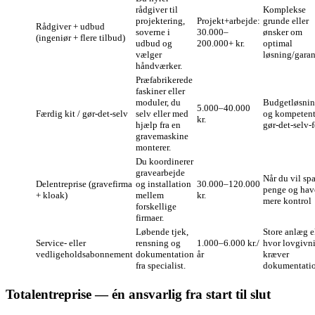
rådgiver til
Komplekse
projektering,
Projekt+arbejde:
grunde eller
Rådgiver + udbud
soverne i
30.000–
ønsker om
(ingeniør + flere tilbud)
udbud og
200.000+ kr.
optimal
vælger
løsning/garan
håndværker.
Præfabrikerede
faskiner eller
moduler, du
Budgetløsni
5.000–40.000
Færdig kit / gør‑det‑selv
selv eller med
og kompeten
kr.
hjælp fra en
gør‑det‑selv‑
gravemaskine
monterer.
Du koordinerer
gravearbejde
Når du vil sp
Delentreprise (gravefirma
og installation
30.000–120.000
penge og hav
+ kloak)
mellem
kr.
mere kontrol
forskellige
firmaer.
Løbende tjek,
Store anlæg e
Service- eller
rensning og
1.000–6.000 kr./
hvor lovgivn
vedligeholdsabonnement
dokumentation
år
kræver
fra specialist.
dokumentati
Totalentreprise — én ansvarlig fra start til slut