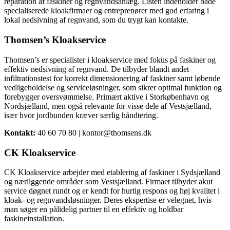
reparation af faskiner og regnvandsanlæg. Listen indeholder både
specialiserede kloakfirmaer og entreprenører med god erfaring i
lokal nedsivning af regnvand, som du trygt kan kontakte.
Thomsen’s Kloakservice
Thomsen’s er specialister i kloakservice med fokus på faskiner og
effektiv nedsivning af regnvand. De tilbyder blandt andet
infiltrationstest for korrekt dimensionering af faskiner samt løbende
vedligeholdelse og serviceløsninger, som sikrer optimal funktion og
forebygger oversvømmelse. Primært aktive i Storkøbenhavn og
Nordsjælland, men også relevante for visse dele af Vestsjælland,
især hvor jordbunden kræver særlig håndtering.
Kontakt:
40 60 70 80 | kontor@thomsens.dk
CK Kloakservice
CK Kloakservice arbejder med etablering af faskiner i Sydsjælland
og nærliggende områder som Vestsjælland. Firmaet tilbyder akut
service døgnet rundt og er kendt for hurtig respons og høj kvalitet i
kloak- og regnvandsløsninger. Deres ekspertise er velegnet, hvis
man søger en pålidelig partner til en effektiv og holdbar
faskineinstallation.