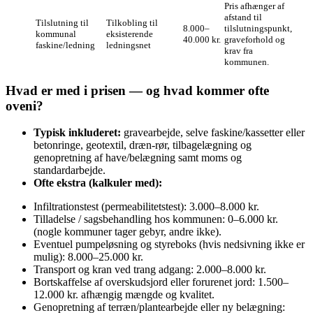
Pris afhænger af
afstand til
Tilslutning til
Tilkobling til
8.000–
tilslutningspunkt,
kommunal
eksisterende
40.000 kr.
graveforhold og
faskine/ledning
ledningsnet
krav fra
kommunen.
Hvad er med i prisen — og hvad kommer ofte
oveni?
Typisk inkluderet:
gravearbejde, selve faskine/kassetter eller
betonringe, geotextil, dræn‑rør, tilbagelægning og
genopretning af have/belægning samt moms og
standardarbejde.
Ofte ekstra (kalkuler med):
Infiltrationstest (permeabilitetstest): 3.000–8.000 kr.
Tilladelse / sagsbehandling hos kommunen: 0–6.000 kr.
(nogle kommuner tager gebyr, andre ikke).
Eventuel pumpeløsning og styreboks (hvis nedsivning ikke er
mulig): 8.000–25.000 kr.
Transport og kran ved trang adgang: 2.000–8.000 kr.
Bortskaffelse af overskudsjord eller forurenet jord: 1.500–
12.000 kr. afhængig mængde og kvalitet.
Genopretning af terræn/plantearbejde eller ny belægning: