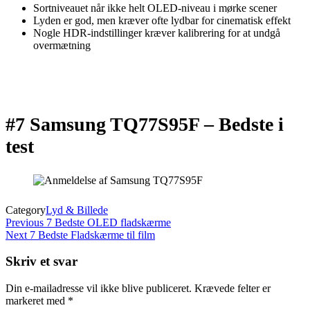
Sortniveauet når ikke helt OLED-niveau i mørke scener
Lyden er god, men kræver ofte lydbar for cinematisk effekt
Nogle HDR-indstillinger kræver kalibrering for at undgå
overmætning
#7 Samsung TQ77S95F –
Bedste i
test
Category
Lyd & Billede
Indlægsnavigation
Previous
Previous
7 Bedste OLED fladskærme
Post
Next
Next
7 Bedste Fladskærme til film
Post
Skriv et svar
Din e-mailadresse vil ikke blive publiceret.
Krævede felter er
markeret med
*