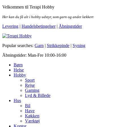
Skip
Velkommen til Terapi Hobby
to
the
Her kan du få alt i hobby udstyr, som garn og andet lækkert
content
Levering
|
Handelsbetingelser
|
Åbningstider
Terapi Hobby
Popular searches:
Garn
|
Strikkepinde
|
Syning
Åbningstider: Man-Fre 10:00-16:00
Børn
Helse
Hobby
Sport
Rejse
Gaming
Lyd & Billede
Hus
Bil
Have
Køkken
Værktøj
Kontor