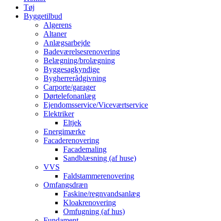
Tøj
Byggetilbud
Algerens
Altaner
Anlægsarbejde
Badeværelsesrenovering
Belægning/brolægning
Byggesagkyndige
Bygherrerådgivning
Carporte/garager
Dørtelefonanlæg
Ejendomsservice/Viceværtservice
Elektriker
Eltjek
Energimærke
Facaderenovering
Facademaling
Sandblæsning (af huse)
VVS
Faldstammerenovering
Omfangsdræn
Faskine/regnvandsanlæg
Kloakrenovering
Omfugning (af hus)
Fundament