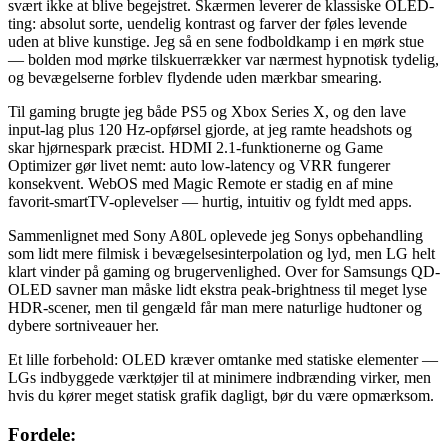
svært ikke at blive begejstret. Skærmen leverer de klassiske OLED-
ting: absolut sorte, uendelig kontrast og farver der føles levende
uden at blive kunstige. Jeg så en sene fodboldkamp i en mørk stue
— bolden mod mørke tilskuerrækker var nærmest hypnotisk tydelig,
og bevægelserne forblev flydende uden mærkbar smearing.
Til gaming brugte jeg både PS5 og Xbox Series X, og den lave
input-lag plus 120 Hz-opførsel gjorde, at jeg ramte headshots og
skar hjørnespark præcist. HDMI 2.1-funktionerne og Game
Optimizer gør livet nemt: auto low-latency og VRR fungerer
konsekvent. WebOS med Magic Remote er stadig en af mine
favorit-smartTV-oplevelser — hurtig, intuitiv og fyldt med apps.
Sammenlignet med Sony A80L oplevede jeg Sonys opbehandling
som lidt mere filmisk i bevægelsesinterpolation og lyd, men LG helt
klart vinder på gaming og brugervenlighed. Over for Samsungs QD-
OLED savner man måske lidt ekstra peak-brightness til meget lyse
HDR-scener, men til gengæld får man mere naturlige hudtoner og
dybere sortniveauer her.
Et lille forbehold: OLED kræver omtanke med statiske elementer —
LGs indbyggede værktøjer til at minimere indbrænding virker, men
hvis du kører meget statisk grafik dagligt, bør du være opmærksom.
Fordele: