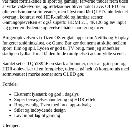
var mest forfriskende til sport og gaming: farverne træder frem uden
at virke vakkelvorne, og refleksioner bliver holdt i ave. OLED har
ofte voldsomme sortniveauer, men i lyst rum får QLED-miniledet et
overtag i kontrast ved HDR-indhold og hurtige scener.
Gamingoplevelsen er også superb: HDMI 2.1, 4K120 og lav input-
lag giver en flydende oplevelse i både shooter og racer.
Brugeroplevelsen via Tizen OS er glat; apps som Netflix og Viaplay
fungerer gnidningsløst, og Game Bar gør det nemt at skifte mellem
sport, film og spil. Lyden er god til TV-brug, men jeg anbefaler
stadig en lydbar for at få den fulde rumfølelse i actionfyldte scener.
Samlet set er TQ55S95F en stærk allrounder, der især gør sport og
HDR-oplevelser til en fornøjelse, uden at gå helt på kompromis med
sortniveauet i mørke scener som OLED gør.
Fordele:
Ekstremt lysstærk og god i dagslys
Super bevægelseshåndtering og HDR-effekt
Brugervenlig Tizen med bred app-udvalg
Stilet og indbydende design
Lavt input-lag til gaming
Ulemper: