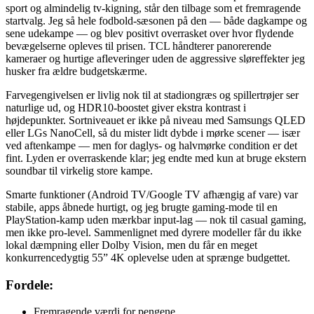
sport og almindelig tv-kigning, står den tilbage som et fremragende
startvalg. Jeg så hele fodbold-sæsonen på den — både dagkampe og
sene udekampe — og blev positivt overrasket over hvor flydende
bevægelserne opleves til prisen. TCL håndterer panorerende
kameraer og hurtige afleveringer uden de aggressive sløreffekter jeg
husker fra ældre budgetskærme.
Farvegengivelsen er livlig nok til at stadiongræs og spillertrøjer ser
naturlige ud, og HDR10-boostet giver ekstra kontrast i
højdepunkter. Sortniveauet er ikke på niveau med Samsungs QLED
eller LGs NanoCell, så du mister lidt dybde i mørke scener — især
ved aftenkampe — men for daglys- og halvmørke condition er det
fint. Lyden er overraskende klar; jeg endte med kun at bruge ekstern
soundbar til virkelig store kampe.
Smarte funktioner (Android TV/Google TV afhængig af vare) var
stabile, apps åbnede hurtigt, og jeg brugte gaming-mode til en
PlayStation-kamp uden mærkbar input-lag — nok til casual gaming,
men ikke pro-level. Sammenlignet med dyrere modeller får du ikke
lokal dæmpning eller Dolby Vision, men du får en meget
konkurrencedygtig 55” 4K oplevelse uden at sprænge budgettet.
Fordele:
Fremragende værdi for pengene