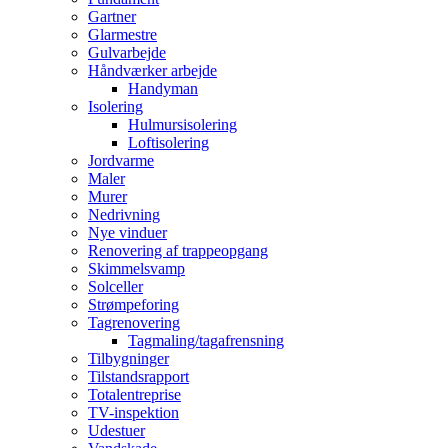
Gartner
Glarmestre
Gulvarbejde
Håndværker arbejde
Handyman
Isolering
Hulmursisolering
Loftisolering
Jordvarme
Maler
Murer
Nedrivning
Nye vinduer
Renovering af trappeopgang
Skimmelsvamp
Solceller
Strømpeforing
Tagrenovering
Tagmaling/tagafrensning
Tilbygninger
Tilstandsrapport
Totalentreprise
TV-inspektion
Udestuer