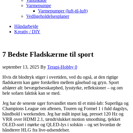
Vandskade
Varmepumpe
Varmepumper (luft-til-luft)
Vedligeholdelsesplaner
Håndarbejde
Kreativ / DIY
7 Bedste Fladskærme til sport
september 13, 2025
By
Terapi-Hobby
0
Hvis dit blodtryk stiger i overtiden, ved du også, at den rigtige
fladskærm kan gøre forskellen mellem gåsehud og gryn. Sport
afslører alt: bevægelsesskarphed, lysstyrke, refleksioner – og om
hele sofaen faktisk kan se med.
Jeg har de seneste uger forvandlet stuen til et mini-lab: Superliga og
Champions League om aftenen, Touren og Formel 1 i fuld dagslys,
håndbold i weekenden. Jeg har målt input lag, presset 120 Hz og
VRR over HDMI 2.1, tændt/slukket motion smoothing, tjekket
OLED-sort i mørke og QLED-lys i solskin – og set hvordan de
håndterer HLG fra live-udsendelser.