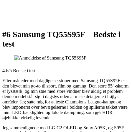
#6 Samsung TQ55S95F –
Bedste i
test
4.6/5 Bedste i test
Efter måneder med daglige sessioner med Samsung TQ55S95F er
den blevet min go-to til sport, film og gaming. Den store 55″-skærm
er lysstærk, og min stue med store vinduer blev aldrig et problem—
denne model står støt i dagslys uden at miste detaljerne i højlys
områder. Jeg satte mig for at teste Champions League-kampe og
blev imponeret over bevægelserne i bolden og spillerne takket være
mini-LED-backlighten og lokale dæmpning, som gør HDR-
øjeblikke virkelig levende.
Jeg sammenlignede med LG C2 OLED og Sony A95K, og S95F