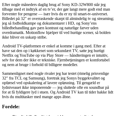
Efter nogle måneders daglig brug af Sony KD-32W800 står jeg
tilbage med et indtryk af en tv’er, der gør langt mere godt end man
forventer for pengene — især hvis du er ny til smart-tv-universet.
Billedet på 32″ er overraskende skarpt til almindelig tv og streaming;
jeg så fodboldkampe og dokumentarer i HD, og Sony’ens
billedbehandling gav pæn kontrast og naturlige farver uden
overdramatik. Motionflow hjælper til ved hurtige scener, så bolden
ikke bliver en uskarp stribe.
Android TV-platformen er enkel at komme i gang med. Efter at
have sat den op i køkkenet som sekundært TV, satte jeg hurtigt
Netflix og YouTube op via Play Store — håndteringen er intuitiv,
selv for dem der ikke er tekniske. Fjernbetjeningen er komfortabel
og nem at bruge i forhold til billigere modeller.
Sammenlignet med nogle rivaler jeg har testet (rimelig prisvenlige
32″ fra TCL og Samsung), foretrak jeg Sonys byggekvalitet og
opførsel ved opskalering af lavere opløsning. Til gengæld er
lydniveauet ikke imponerende — jeg sluttede ofte en soundbar på
for at få fyldigere lyd i stuen. Og Android TV kan til tider hakke lidt
hvis du multitasker med mange apps åbne.
Fordele: