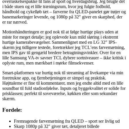
overraskelsespakke til fans af sport og hverdagsbrug. Jeg brugte det
i både stuen og et lille træningsrum, hvor jeg fulgte fodbold,
håndbold og cykelløb tæt – farverne fra QLED-panelet gør trøjer og
banemarkeringer levende, og 1080p på 32″ giver en skarphed, der
er rar nærved.
Motionhåndteringen er god nok til at følge hurtige plays uden at
miste for meget detalje; jeg oplevede kun mild sløring i ekstremt
hurtige kamerabevægelser. Sammenlignet med en LG 32″ IPS-
skærm jeg tidligere testede, foretrækker jeg TCL’ens farvemætning,
men IPS gav til gengæld bredere betragtningsvinkler. Over for en
lille Samsung VA-tv savner TCL dybere sortniveauer – ikke kritisk i
oplyste rum, men mærkbart i mørke filmsekvenser.
Smart-platformen var hurtig nok til streaming af livekampe via min
foretrukne app, og fjernbetjeningen er simpel og praktisk.
Højttalerne er fine til kommentarer, men jeg endte altid med en lille
soundbar til fuld stadionfølelse. Inputs og byggekvalitet er solide for
prisklassen; perfekt til soveværelse, køkken eller som sekundær
skærm.
Fordele:
Fremragende farvemætning fra QLED – sport ser livlig ud
Skarp 1080p på 32″ giver tæt, detaljeret billede