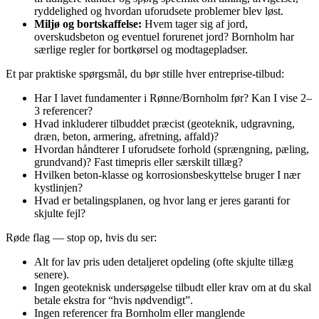
ryddelighed og hvordan uforudsete problemer blev løst.
Miljø og bortskaffelse:
Hvem tager sig af jord,
overskudsbeton og eventuel forurenet jord? Bornholm har
særlige regler for bortkørsel og modtagepladser.
Et par praktiske spørgsmål, du bør stille hver entreprise‑tilbud:
Har I lavet fundamenter i Rønne/Bornholm før? Kan I vise 2–
3 referencer?
Hvad inkluderer tilbuddet præcist (geoteknik, udgravning,
dræn, beton, armering, afretning, affald)?
Hvordan håndterer I uforudsete forhold (sprængning, pæling,
grundvand)? Fast timepris eller særskilt tillæg?
Hvilken beton‑klasse og korrosionsbeskyttelse bruger I nær
kystlinjen?
Hvad er betalingsplanen, og hvor lang er jeres garanti for
skjulte fejl?
Røde flag — stop op, hvis du ser:
Alt for lav pris uden detaljeret opdeling (ofte skjulte tillæg
senere).
Ingen geoteknisk undersøgelse tilbudt eller krav om at du skal
betale ekstra for “hvis nødvendigt”.
Ingen referencer fra Bornholm eller manglende