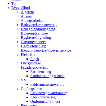
Tøj
Byggetilbud
Algerens
Altaner
Anlægsarbejde
Badeværelsesrenovering
Belægning/brolægning
Byggesagkyndige
Bygherrerådgivning
Carporte/garager
Dørtelefonanlæg
Ejendomsservice/Viceværtservice
Elektriker
Eltjek
Energimærke
Facaderenovering
Facademaling
Sandblæsning (af huse)
VVS
Faldstammerenovering
Omfangsdræn
Faskine/regnvandsanlæg
Kloakrenovering
Omfugning (af hus)
Fundament