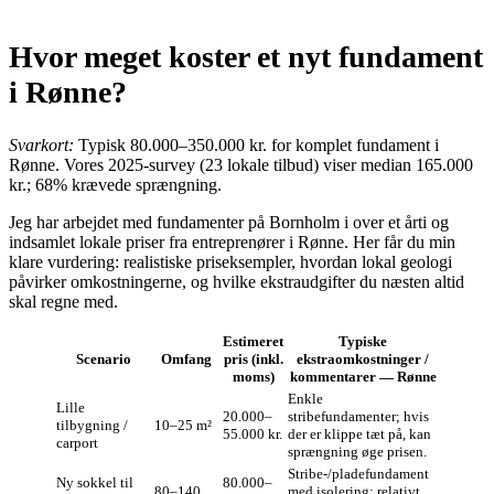
Hvor meget koster et nyt fundament
i Rønne?
Svarkort:
Typisk 80.000–350.000 kr. for komplet fundament i
Rønne. Vores 2025‑survey (23 lokale tilbud) viser median 165.000
kr.; 68% krævede sprængning.
Jeg har arbejdet med fundamenter på Bornholm i over et årti og
indsamlet lokale priser fra entreprenører i Rønne. Her får du min
klare vurdering: realistiske priseksempler, hvordan lokal geologi
påvirker omkostningerne, og hvilke ekstraudgifter du næsten altid
skal regne med.
Estimeret
Typiske
Scenario
Omfang
pris (inkl.
ekstraomkostninger /
moms)
kommentarer — Rønne
Enkle
Lille
20.000–
stribefundamenter; hvis
tilbygning /
10–25 m²
55.000 kr.
der er klippe tæt på, kan
carport
sprængning øge prisen.
Stribe-/pladefundament
Ny sokkel til
80.000–
80–140
med isolering; relativt