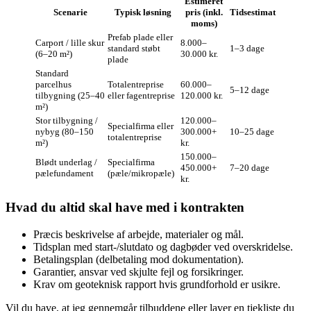
Estimeret
Scenarie
Typisk løsning
pris (inkl.
Tidsestimat
moms)
Prefab plade eller
Carport / lille skur
8.000–
standard støbt
1–3 dage
(6–20 m²)
30.000 kr.
plade
Standard
parcelhus
Totalentreprise
60.000–
5–12 dage
tilbygning (25–40
eller fagentreprise
120.000 kr.
m²)
Stor tilbygning /
120.000–
Specialfirma eller
nybyg (80–150
300.000+
10–25 dage
totalentreprise
m²)
kr.
150.000–
Blødt underlag /
Specialfirma
450.000+
7–20 dage
pælefundament
(pæle/mikropæle)
kr.
Hvad du altid skal have med i kontrakten
Præcis beskrivelse af arbejde, materialer og mål.
Tidsplan med start‑/slutdato og dagbøder ved overskridelse.
Betalingsplan (delbetaling mod dokumentation).
Garantier, ansvar ved skjulte fejl og forsikringer.
Krav om geoteknisk rapport hvis grundforhold er usikre.
Vil du have, at jeg gennemgår tilbuddene eller laver en tjekliste du