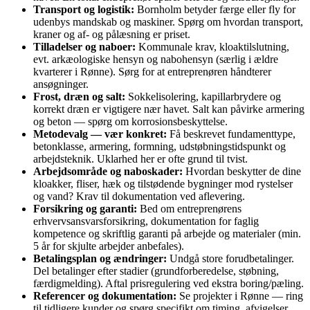
Transport og logistik:
Bornholm betyder færge eller fly for
udenbys mandskab og maskiner. Spørg om hvordan transport,
kraner og af- og pålæsning er priset.
Tilladelser og naboer:
Kommunale krav, kloaktilslutning,
evt. arkæologiske hensyn og nabohensyn (særlig i ældre
kvarterer i Rønne). Sørg for at entreprenøren håndterer
ansøgninger.
Frost, dræn og salt:
Sokkelisolering, kapillarbrydere og
korrekt dræn er vigtigere nær havet. Salt kan påvirke armering
og beton — spørg om korrosionsbeskyttelse.
Metodevalg — vær konkret:
Få beskrevet fundamenttype,
betonklasse, armering, formning, udstøbningstidspunkt og
arbejdsteknik. Uklarhed her er ofte grund til tvist.
Arbejdsområde og naboskader:
Hvordan beskytter de dine
kloakker, fliser, hæk og tilstødende bygninger mod rystelser
og vand? Krav til dokumentation ved aflevering.
Forsikring og garanti:
Bed om entreprenørens
erhvervsansvarsforsikring, dokumentation for faglig
kompetence og skriftlig garanti på arbejde og materialer (min.
5 år for skjulte arbejder anbefales).
Betalingsplan og ændringer:
Undgå store forudbetalinger.
Del betalinger efter stadier (grundforberedelse, støbning,
færdigmelding). Aftal prisregulering ved ekstra boring/pæling.
Referencer og dokumentation:
Se projekter i Rønne — ring
til tidligere kunder og spørg specifikt om timing, afvigelser,