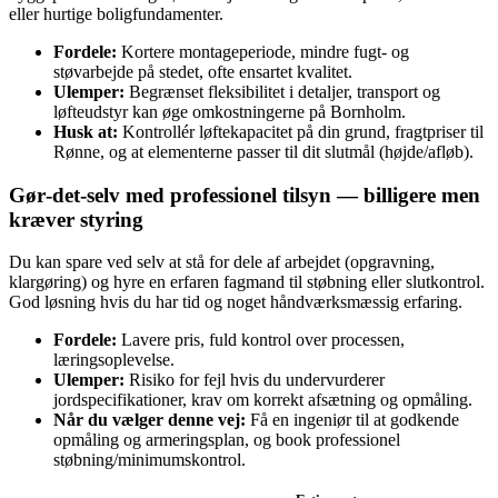
eller hurtige boligfundamenter.
Fordele:
Kortere montageperiode, mindre fugt- og
støvarbejde på stedet, ofte ensartet kvalitet.
Ulemper:
Begrænset fleksibilitet i detaljer, transport og
løfteudstyr kan øge omkostningerne på Bornholm.
Husk at:
Kontrollér løftekapacitet på din grund, fragtpriser til
Rønne, og at elementerne passer til dit slutmål (højde/afløb).
Gør‑det‑selv med professionel tilsyn — billigere men
kræver styring
Du kan spare ved selv at stå for dele af arbejdet (opgravning,
klargøring) og hyre en erfaren fagmand til støbning eller slutkontrol.
God løsning hvis du har tid og noget håndværksmæssig erfaring.
Fordele:
Lavere pris, fuld kontrol over processen,
læringsoplevelse.
Ulemper:
Risiko for fejl hvis du undervurderer
jordspecifikationer, krav om korrekt afsætning og opmåling.
Når du vælger denne vej:
Få en ingeniør til at godkende
opmåling og armeringsplan, og book professionel
støbning/minimumskontrol.