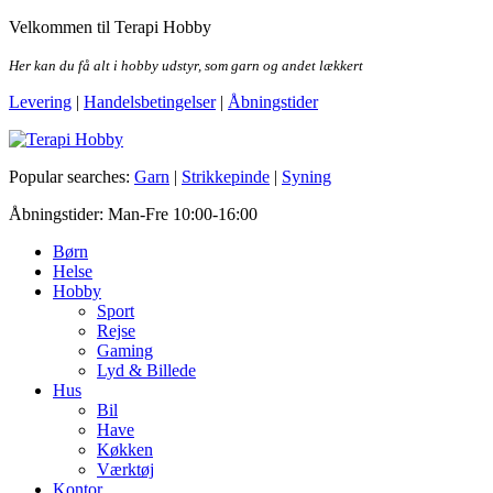
Skip
Velkommen til Terapi Hobby
to
the
Her kan du få alt i hobby udstyr, som garn og andet lækkert
content
Levering
|
Handelsbetingelser
|
Åbningstider
Terapi Hobby
Popular searches:
Garn
|
Strikkepinde
|
Syning
Åbningstider: Man-Fre 10:00-16:00
Børn
Helse
Hobby
Sport
Rejse
Gaming
Lyd & Billede
Hus
Bil
Have
Køkken
Værktøj
Kontor