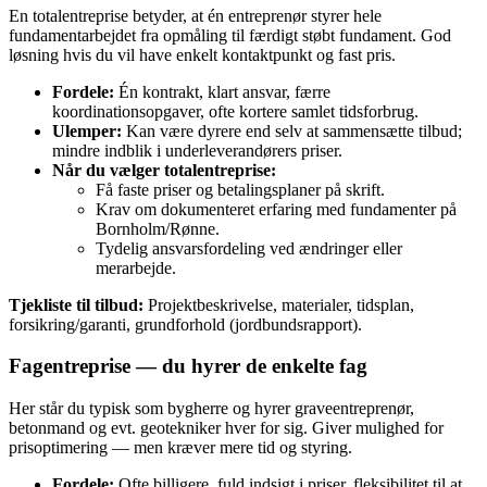
En totalentreprise betyder, at én entreprenør styrer hele
fundamentarbejdet fra opmåling til færdigt støbt fundament. God
løsning hvis du vil have enkelt kontaktpunkt og fast pris.
Fordele:
Én kontrakt, klart ansvar, færre
koordinationsopgaver, ofte kortere samlet tidsforbrug.
Ulemper:
Kan være dyrere end selv at sammensætte tilbud;
mindre indblik i underleverandørers priser.
Når du vælger totalentreprise:
Få faste priser og betalingsplaner på skrift.
Krav om dokumenteret erfaring med fundamenter på
Bornholm/Rønne.
Tydelig ansvarsfordeling ved ændringer eller
merarbejde.
Tjekliste til tilbud:
Projektbeskrivelse, materialer, tidsplan,
forsikring/garanti, grundforhold (jordbundsrapport).
Fagentreprise — du hyrer de enkelte fag
Her står du typisk som bygherre og hyrer graveentreprenør,
betonmand og evt. geotekniker hver for sig. Giver mulighed for
prisoptimering — men kræver mere tid og styring.
Fordele:
Ofte billigere, fuld indsigt i priser, fleksibilitet til at