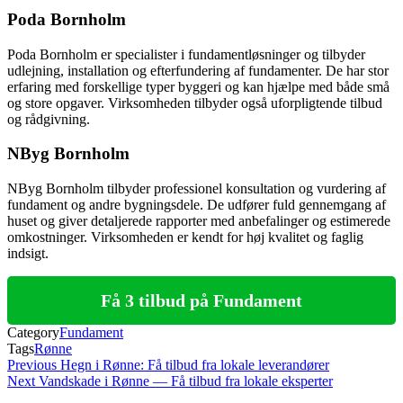
Poda Bornholm
Poda Bornholm er specialister i fundamentløsninger og tilbyder
udlejning, installation og efterfundering af fundamenter. De har stor
erfaring med forskellige typer byggeri og kan hjælpe med både små
og store opgaver. Virksomheden tilbyder også uforpligtende tilbud
og rådgivning.
NByg Bornholm
NByg Bornholm tilbyder professionel konsultation og vurdering af
fundament og andre bygningsdele. De udfører fuld gennemgang af
huset og giver detaljerede rapporter med anbefalinger og estimerede
omkostninger. Virksomheden er kendt for høj kvalitet og faglig
indsigt.
Få 3 tilbud på Fundament
Category
Fundament
Tags
Rønne
Indlægsnavigation
Previous
Previous
Hegn i Rønne: Få tilbud fra lokale leverandører
Post
Next
Next
Vandskade i Rønne — Få tilbud fra lokale eksperter
Post