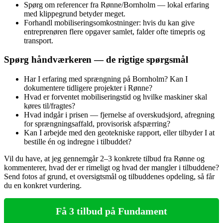
Spørg om referencer fra Rønne/Bornholm — lokal erfaring
med klippegrund betyder meget.
Forhandl mobiliseringsomkostninger: hvis du kan give
entreprenøren flere opgaver samlet, falder ofte timepris og
transport.
Spørg håndværkeren — de rigtige spørgsmål
Har I erfaring med sprængning på Bornholm? Kan I
dokumentere tidligere projekter i Rønne?
Hvad er forventet mobiliseringstid og hvilke maskiner skal
køres til/fragtes?
Hvad indgår i prisen — fjernelse af overskudsjord, afregning
for sprængningsaffald, provisorisk afspærring?
Kan I arbejde med den geotekniske rapport, eller tilbyder I at
bestille én og indregne i tilbuddet?
Vil du have, at jeg gennemgår 2–3 konkrete tilbud fra Rønne og
kommenterer, hvad der er rimeligt og hvad der mangler i tilbuddene?
Send fotos af grund, et oversigtsmål og tilbuddenes opdeling, så får
du en konkret vurdering.
Få 3 tilbud på Fundament