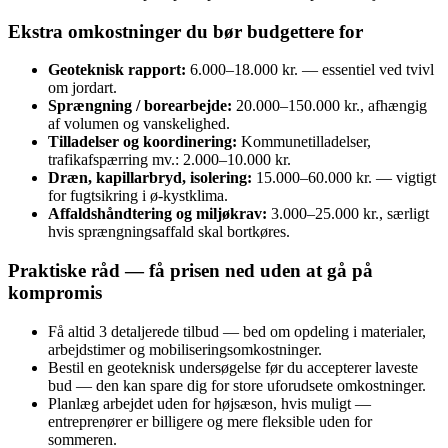
Ekstra omkostninger du bør budgettere for
Geoteknisk rapport:
6.000–18.000 kr. — essentiel ved tvivl
om jordart.
Sprængning / borearbejde:
20.000–150.000 kr., afhængig
af volumen og vanskelighed.
Tilladelser og koordinering:
Kommunetilladelser,
trafikafspærring mv.: 2.000–10.000 kr.
Dræn, kapillarbryd, isolering:
15.000–60.000 kr. — vigtigt
for fugtsikring i ø-kystklima.
Affaldshåndtering og miljøkrav:
3.000–25.000 kr., særligt
hvis sprængningsaffald skal bortkøres.
Praktiske råd — få prisen ned uden at gå på
kompromis
Få altid 3 detaljerede tilbud — bed om opdeling i materialer,
arbejdstimer og mobiliseringsomkostninger.
Bestil en geoteknisk undersøgelse før du accepterer laveste
bud — den kan spare dig for store uforudsete omkostninger.
Planlæg arbejdet uden for højsæson, hvis muligt —
entreprenører er billigere og mere fleksible uden for
sommeren.