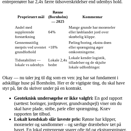
entreprenører har 2,4x færre tidsoverskridelser end udenbys hold.
Rønne
Proprietært mål
(Bornholm)
Kommentar
— 2025
Andel med
Mange grunde har moræneler
supplerende
64%
eller løsblandet jord over
forstærkning
skrøbelig klippe.
Gennemsnitlig
Pæling/boring, ekstra dræn
merpris ved uventet
+18%
eller sprængning øger
grundforhold
omkostningerne.
Lokale kender logistik,
Tidsstabilitet —
Lokale 2,4x
tilladelser og de skjulte
lokale vs udenbys
bedre
lokale udfordringer.
Okay — nu taler jeg til dig som en ven: jeg har sat fundament i
adskillige huse på Bornholm. Her er de vigtigste ting, du skal have
styr på, før du skriver under på en kontrakt.
Geoteknisk undersøgelse er ikke valgfri:
En god rapport
(sættest: boringer, jordprøver, grundvandspejl) viser om du
skal have plade, stribe, pæle eller sprængning. Kræv
rapporten før tilbud.
Lokalt kendskab slår laveste pris:
Rønne har klipper,
moræneler og sandlommer – og særlige drænbehov tæt på
havet. En lokal entreprenør sparer ofte tid og ekstraregninger.