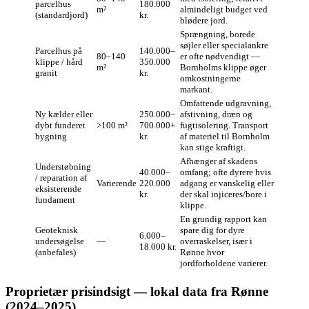
parcelhus
180.000
m²
almindeligt budget ved
(standardjord)
kr.
blødere jord.
Sprængning, borede
søjler eller specialankre
Parcelhus på
140.000–
80–140
er ofte nødvendigt —
klippe / hård
350.000
m²
Bornholms klippe øger
granit
kr.
omkostningerne
markant.
Omfattende udgravning,
Ny kælder eller
250.000–
afstivning, dræn og
dybt funderet
>100 m²
700.000+
fugtisolering. Transport
bygning
kr.
af materiel til Bornholm
kan stige kraftigt.
Afhænger af skadens
Understøbning
40.000–
omfang; ofte dyrere hvis
/ reparation af
Varierende
220.000
adgang er vanskelig eller
eksisterende
kr.
der skal injiceres/bore i
fundament
klippe.
En grundig rapport kan
Geoteknisk
spare dig for dyre
6.000–
undersøgelse
—
overraskelser, især i
18.000 kr.
(anbefales)
Rønne hvor
jordforholdene varierer.
Proprietær prisindsigt — lokal data fra Rønne
(2024–2025)