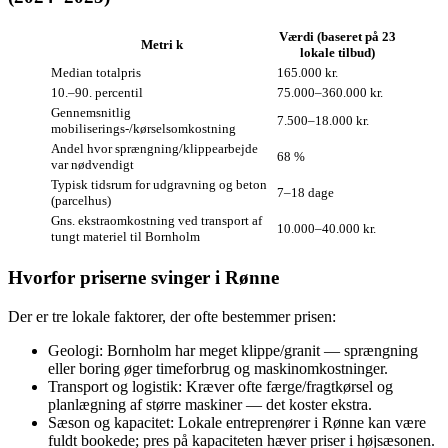
Værdi (baseret på 23
Metri k
lokale tilbud)
Median totalpris
165.000 kr.
10.–90. percentil
75.000–360.000 kr.
Gennemsnitlig
7.500–18.000 kr.
mobiliserings‑/kørselsomkostning
Andel hvor sprængning/klippearbejde
68 %
var nødvendigt
Typisk tidsrum for udgravning og beton
7–18 dage
(parcelhus)
Gns. ekstraomkostning ved transport af
10.000–40.000 kr.
tungt materiel til Bornholm
Hvorfor priserne svinger i Rønne
Der er tre lokale faktorer, der ofte bestemmer prisen:
Geologi: Bornholm har meget klippe/granit — sprængning
eller boring øger timeforbrug og maskinomkostninger.
Transport og logistik: Kræver ofte færge/fragtkørsel og
planlægning af større maskiner — det koster ekstra.
Sæson og kapacitet: Lokale entreprenører i Rønne kan være
fuldt bookede; pres på kapaciteten hæver priser i højsæsonen.