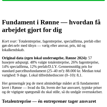
Fundament i Rønne — hvordan få
arbejdet gjort for dig
Kort svar:
Totalentreprise, fagentreprise, specialfirma, prefab eller
gør‑det‑selv med tilsyn — vælg efter ansvar, pris, tid og
lokalkendskab.
Original data (egen lokal undersøgelse, Rønne 2024):
57
husejere adspurgt. 48% valgte totalentreprise, 26% fagentreprise,
14% specialfirma, 12% prefab/D.I.Y. Gennemsnitlig pris for
standard parcelhusfundament (25–40 m²): 88.000 kr. Median total
varighed: 9 dage. Lokal tilfredshedsscore (0–10): 8,1.
Her gennemgår jeg de mest almindelige måder at få fundamentet
lavet i Rønne — hvad du får, hvem der har ansvaret, typiske priser
og de vigtigste spørgsmål du skal stille, så du undgår overraskelser.
Totalentreprise — én entreprenør tager ansvaret