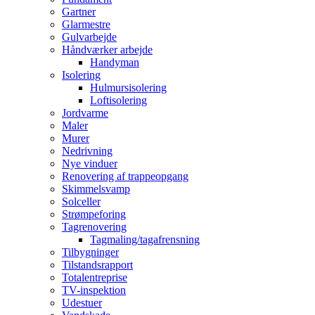
Gartner
Glarmestre
Gulvarbejde
Håndværker arbejde
Handyman
Isolering
Hulmursisolering
Loftisolering
Jordvarme
Maler
Murer
Nedrivning
Nye vinduer
Renovering af trappeopgang
Skimmelsvamp
Solceller
Strømpeforing
Tagrenovering
Tagmaling/tagafrensning
Tilbygninger
Tilstandsrapport
Totalentreprise
TV-inspektion
Udestuer