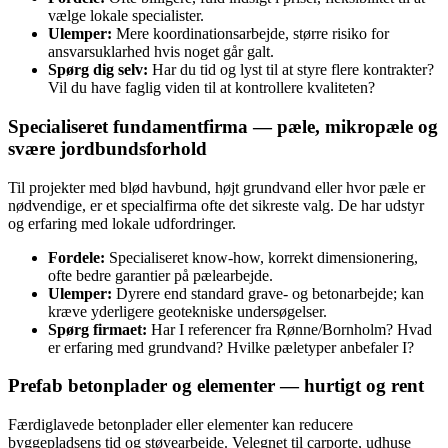
vælge lokale specialister.
Ulemper:
Mere koordinationsarbejde, større risiko for
ansvarsuklarhed hvis noget går galt.
Spørg dig selv:
Har du tid og lyst til at styre flere kontrakter?
Vil du have faglig viden til at kontrollere kvaliteten?
Specialiseret fundamentfirma — pæle, mikropæle og
svære jordbundsforhold
Til projekter med blød havbund, højt grundvand eller hvor pæle er
nødvendige, er et specialfirma ofte det sikreste valg. De har udstyr
og erfaring med lokale udfordringer.
Fordele:
Specialiseret know‑how, korrekt dimensionering,
ofte bedre garantier på pælearbejde.
Ulemper:
Dyrere end standard grave- og betonarbejde; kan
kræve yderligere geotekniske undersøgelser.
Spørg firmaet:
Har I referencer fra Rønne/Bornholm? Hvad
er erfaring med grundvand? Hvilke pæletyper anbefaler I?
Prefab betonplader og elementer — hurtigt og rent
Færdiglavede betonplader eller elementer kan reducere
byggepladsens tid og støvearbejde. Velegnet til carporte, udhuse