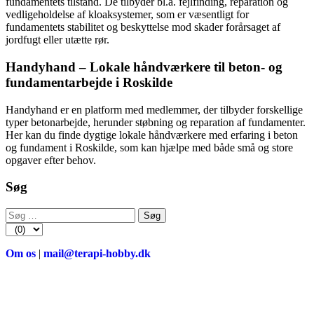
fundamentets tilstand. De tilbyder bl.a. fejlfinding, reparation og
vedligeholdelse af kloaksystemer, som er væsentligt for
fundamentets stabilitet og beskyttelse mod skader forårsaget af
jordfugt eller utætte rør.
Handyhand – Lokale håndværkere til beton- og
fundamentarbejde i Roskilde
Handyhand er en platform med medlemmer, der tilbyder forskellige
typer betonarbejde, herunder støbning og reparation af fundamenter.
Her kan du finde dygtige lokale håndværkere med erfaring i beton
og fundament i Roskilde, som kan hjælpe med både små og store
opgaver efter behov.
Søg
Søg
efter:
Om os
|
mail@terapi-hobby.dk