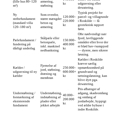
(lille hus 80–120
armering,
kr.
udgravning eller
m²)
støbning
dewatering.
Typisk projekt for
Ny
Som ovenfor,
120.000–
parcel- og villagrunde
stribefundament
større mængder
220.000
i Roskilde — få
(standard villa
beton og
kr.
geoteknisk rapport
120–180 m²)
armering
først.
Ofte nødvendigt nær
Stålpæle eller
fjord, lavtliggende
Pælefundament /
150.000–
betonpæle,
områder eller hvor der
fundering på
400.000
inkl. maskinel
er blød hav-/sumpjord
dårligt underlag
kr.
nedbankning
— dyrere, men sikrere
løsning.
Kælder i Roskilde
kræver særlig
Fjernelse af
Kælder /
250.000–
opmærksomhed på
jord, støbning,
udgravning til ny
600.000+
grundvand og
dræning og
kælder
kr.
tætningsløsning; kan
membran
blive dyrt pga.
dewatering.
Pris afhænger af
Understøbning /
Understøbning,
adgang, skadeomfang
40.000–
forstærkning af
indstøbning af
og omfang af
200.000
eksisterende
plader eller
jordarbejde; hyppigt
kr.
fundament
jekket arbejde
ved ældre byhuse i
indre Roskilde.