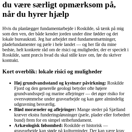
du være særligt opmærksom på,
når du hyrer hjælp
Hvis du planlægger fundamentarbejde i Roskilde, så tænk på mig
som den ven, der både kender jorden under dine fødder og det
lokale bureaukrati. Jeg har arbejdet med fundamentsætninger,
pladefundamenter og pæle i hele landet — og her får du mine
bedste, helt konkrete råd om de risici og muligheder, der er specielt i
Roskilde, samt præcis hvad du skal stille krav om, før du skriver
kontrakt.
Kort overblik: lokale risici og muligheder
Høj grundvandsstand og kystnær påvirkning:
Roskilde
Fjord og den generelle geologi betyder ofte højere
grundvandsspejl og marine aflejringer — det øger risiko for
oversvømmelse under gravearbejde og kan gøre almindelig
udgravning besværlig.
Blød moræneler og aflejringer:
Mange steder på Sjælland
kræver ekstra funderingsløsninger (pæle, plader eller forbedret
bund) frem for en simpel stribefundament.
Arkæologisk følsomhed:
Roskilde er historisk —
gravearbejde kan støde på kulturminder. Der kan være krav