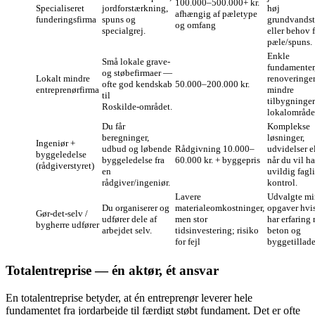
100.000–500.000+ kr.
Specialiseret
jordforstærkning,
høj
afhængig af pæletype
funderingsfirma
spuns og
grundvands
og omfang
specialgrej.
eller behov 
pæle/spuns.
Enkle
Små lokale grave-
fundamenter
og støbefirmaer —
Lokalt mindre
renoveringer
ofte god kendskab
50.000–200.000 kr.
entreprenørfirma
mindre
til
tilbygninger
Roskilde‑området.
lokalområde
Du får
Komplekse
beregninger,
løsninger,
Ingeniør +
udbud og løbende
Rådgivning 10.000–
udvidelser e
byggeledelse
byggeledelse fra
60.000 kr. + byggepris
når du vil h
(rådgiverstyret)
en
uvildig fagl
rådgiver/ingeniør.
kontrol.
Lavere
Udvalgte mi
Du organiserer og
materialeomkostninger,
opgaver hvi
Gør‑det‑selv /
udfører dele af
men stor
har erfaring
bygherre udfører
arbejdet selv.
tidsinvestering; risiko
beton og
for fejl
byggetillade
Totalentreprise — én aktør, ét ansvar
En totalentreprise betyder, at én entreprenør leverer hele
fundamentet fra jordarbejde til færdigt støbt fundament. Det er ofte