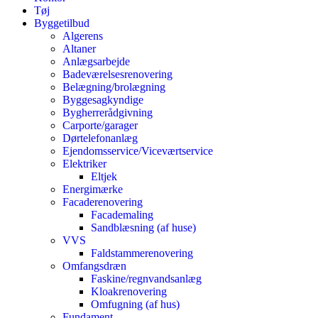
Tøj
Byggetilbud
Algerens
Altaner
Anlægsarbejde
Badeværelsesrenovering
Belægning/brolægning
Byggesagkyndige
Bygherrerådgivning
Carporte/garager
Dørtelefonanlæg
Ejendomsservice/Viceværtservice
Elektriker
Eltjek
Energimærke
Facaderenovering
Facademaling
Sandblæsning (af huse)
VVS
Faldstammerenovering
Omfangsdræn
Faskine/regnvandsanlæg
Kloakrenovering
Omfugning (af hus)
Fundament