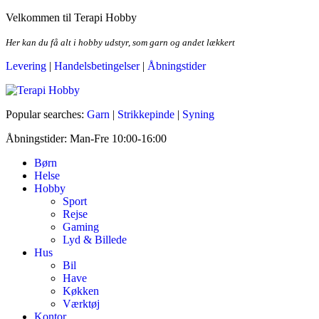
Skip
Velkommen til Terapi Hobby
to
the
Her kan du få alt i hobby udstyr, som garn og andet lækkert
content
Levering
|
Handelsbetingelser
|
Åbningstider
Terapi Hobby
Popular searches:
Garn
|
Strikkepinde
|
Syning
Åbningstider: Man-Fre 10:00-16:00
Børn
Helse
Hobby
Sport
Rejse
Gaming
Lyd & Billede
Hus
Bil
Have
Køkken
Værktøj
Kontor