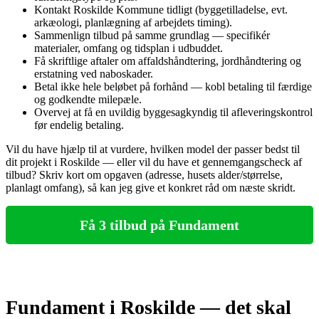
Kontakt Roskilde Kommune tidligt (byggetilladelse, evt.
arkæologi, planlægning af arbejdets timing).
Sammenlign tilbud på samme grundlag — specifikér
materialer, omfang og tidsplan i udbuddet.
Få skriftlige aftaler om affaldshåndtering, jordhåndtering og
erstatning ved naboskader.
Betal ikke hele beløbet på forhånd — kobl betaling til færdige
og godkendte milepæle.
Overvej at få en uvildig byggesagkyndig til afleveringskontrol
før endelig betaling.
Vil du have hjælp til at vurdere, hvilken model der passer bedst til
dit projekt i Roskilde — eller vil du have et gennemgangscheck af
tilbud? Skriv kort om opgaven (adresse, husets alder/størrelse,
planlagt omfang), så kan jeg give et konkret råd om næste skridt.
Få 3 tilbud på Fundament
Fundament i Roskilde — det skal