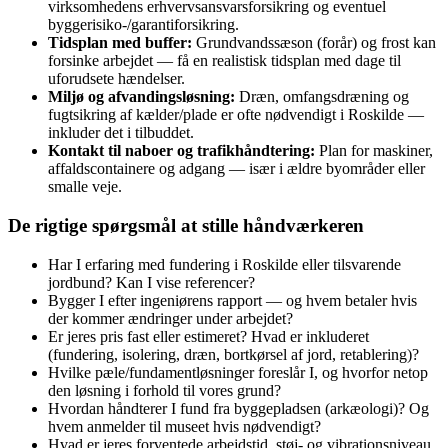
virksomhedens erhvervsansvarsforsikring og eventuel
byggerisiko-/garantiforsikring.
Tidsplan med buffer:
Grundvandssæson (forår) og frost kan
forsinke arbejdet — få en realistisk tidsplan med dage til
uforudsete hændelser.
Miljø og afvandingsløsning:
Dræn, omfangsdræning og
fugtsikring af kælder/plade er ofte nødvendigt i Roskilde —
inkluder det i tilbuddet.
Kontakt til naboer og trafikhåndtering:
Plan for maskiner,
affaldscontainere og adgang — især i ældre byområder eller
smalle veje.
De rigtige spørgsmål at stille håndværkeren
Har I erfaring med fundering i Roskilde eller tilsvarende
jordbund? Kan I vise referencer?
Bygger I efter ingeniørens rapport — og hvem betaler hvis
der kommer ændringer under arbejdet?
Er jeres pris fast eller estimeret? Hvad er inkluderet
(fundering, isolering, dræn, bortkørsel af jord, retablering)?
Hvilke pæle/fundamentløsninger foreslår I, og hvorfor netop
den løsning i forhold til vores grund?
Hvordan håndterer I fund fra byggepladsen (arkæologi)? Og
hvem anmelder til museet hvis nødvendigt?
Hvad er jeres forventede arbejdstid, støj- og vibrationsniveau