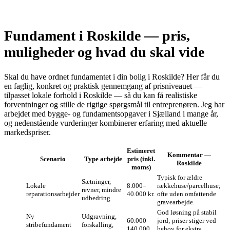
Fundament i Roskilde — pris,
muligheder og hvad du skal vide
Skal du have ordnet fundamentet i din bolig i Roskilde? Her får du
en faglig, konkret og praktisk gennemgang af prisniveauet —
tilpasset lokale forhold i Roskilde — så du kan få realistiske
forventninger og stille de rigtige spørgsmål til entreprenøren. Jeg har
arbejdet med bygge- og fundamentsopgaver i Sjælland i mange år,
og nedenstående vurderinger kombinerer erfaring med aktuelle
markedspriser.
Estimeret
Kommentar —
Scenario
Type arbejde
pris (inkl.
Roskilde
moms)
Typisk for ældre
Sætninger,
Lokale
8.000–
rækkehuse/parcelhuse;
revner, mindre
reparationsarbejder
40.000 kr.
ofte uden omfattende
udbedring
gravearbejde.
God løsning på stabil
Ny
Udgravning,
60.000–
jord; priser stiger ved
stribefundament
forskalling,
140.000
behov for ekstra