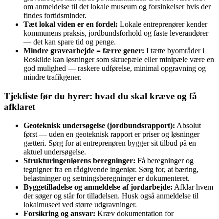
om anmeldelse til det lokale museum og forsinkelser hvis der
findes fortidsminder.
Tæt lokal viden er en fordel:
Lokale entreprenører kender
kommunens praksis, jordbundsforhold og faste leverandører
— det kan spare tid og penge.
Mindre gravearbejde = færre gener:
I tætte byområder i
Roskilde kan løsninger som skruepæle eller minipæle være en
god mulighed — raskere udførelse, minimal opgravning og
mindre trafikgener.
Tjekliste før du hyrer: hvad du skal kræve og få
afklaret
Geoteknisk undersøgelse (jordbundsrapport):
Absolut
først — uden en geoteknisk rapport er priser og løsninger
gætteri. Sørg for at entreprenøren bygger sit tilbud på en
aktuel undersøgelse.
Strukturingeniørens beregninger:
Få beregninger og
tegnigner fra en rådgivende ingeniør. Sørg for, at bæring,
belastninger og sætningsberegninger er dokumenteret.
Byggetilladelse og anmeldelse af jordarbejde:
Afklar hvem
der søger og står for tilladelsen. Husk også anmeldelse til
lokalmuseet ved større udgravninger.
Forsikring og ansvar:
Kræv dokumentation for