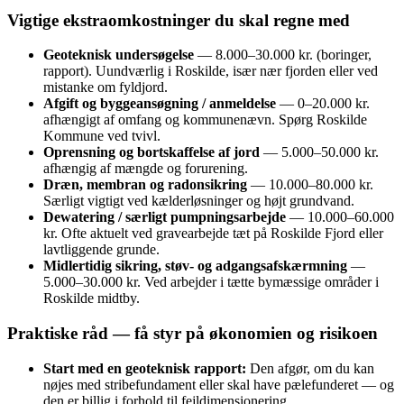
Vigtige ekstraomkostninger du skal regne med
Geoteknisk undersøgelse
— 8.000–30.000 kr. (boringer,
rapport). Uundværlig i Roskilde, især nær fjorden eller ved
mistanke om fyldjord.
Afgift og byggeansøgning / anmeldelse
— 0–20.000 kr.
afhængigt af omfang og kommunenævn. Spørg Roskilde
Kommune ved tvivl.
Oprensning og bortskaffelse af jord
— 5.000–50.000 kr.
afhængig af mængde og forurening.
Dræn, membran og radonsikring
— 10.000–80.000 kr.
Særligt vigtigt ved kælderløsninger og højt grundvand.
Dewatering / særligt pumpningsarbejde
— 10.000–60.000
kr. Ofte aktuelt ved gravearbejde tæt på Roskilde Fjord eller
lavtliggende grunde.
Midlertidig sikring, støv- og adgangsafskærmning
—
5.000–30.000 kr. Ved arbejder i tætte bymæssige områder i
Roskilde midtby.
Praktiske råd — få styr på økonomien og risikoen
Start med en geoteknisk rapport:
Den afgør, om du kan
nøjes med stribefundament eller skal have pælefunderet — og
den er billig i forhold til fejldimensionering.