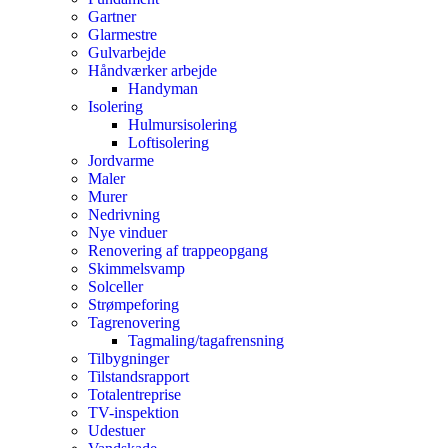
Gartner
Glarmestre
Gulvarbejde
Håndværker arbejde
Handyman
Isolering
Hulmursisolering
Loftisolering
Jordvarme
Maler
Murer
Nedrivning
Nye vinduer
Renovering af trappeopgang
Skimmelsvamp
Solceller
Strømpeforing
Tagrenovering
Tagmaling/tagafrensning
Tilbygninger
Tilstandsrapport
Totalentreprise
TV-inspektion
Udestuer