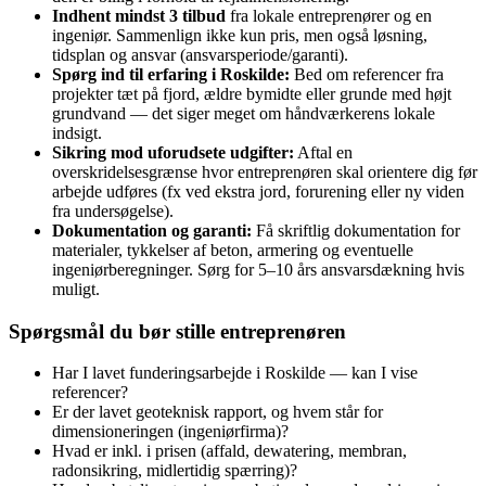
Indhent mindst 3 tilbud
fra lokale entreprenører og en
ingeniør. Sammenlign ikke kun pris, men også løsning,
tidsplan og ansvar (ansvarsperiode/garanti).
Spørg ind til erfaring i Roskilde:
Bed om referencer fra
projekter tæt på fjord, ældre bymidte eller grunde med højt
grundvand — det siger meget om håndværkerens lokale
indsigt.
Sikring mod uforudsete udgifter:
Aftal en
overskridelsesgrænse hvor entreprenøren skal orientere dig før
arbejde udføres (fx ved ekstra jord, forurening eller ny viden
fra undersøgelse).
Dokumentation og garanti:
Få skriftlig dokumentation for
materialer, tykkelser af beton, armering og eventuelle
ingeniørberegninger. Sørg for 5–10 års ansvarsdækning hvis
muligt.
Spørgsmål du bør stille entreprenøren
Har I lavet funderingsarbejde i Roskilde — kan I vise
referencer?
Er der lavet geoteknisk rapport, og hvem står for
dimensioneringen (ingeniørfirma)?
Hvad er inkl. i prisen (affald, dewatering, membran,
radonsikring, midlertidig spærring)?