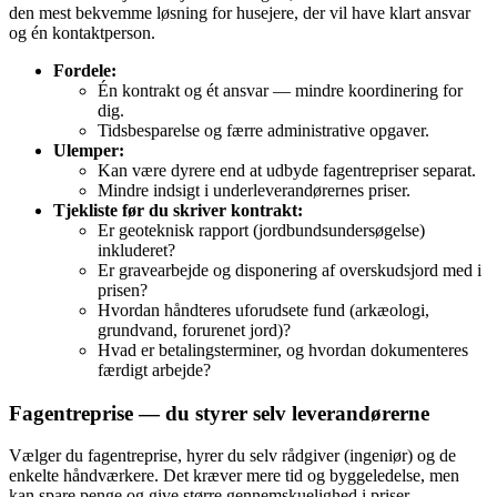
den mest bekvemme løsning for husejere, der vil have klart ansvar
og én kontaktperson.
Fordele:
Én kontrakt og ét ansvar — mindre koordinering for
dig.
Tidsbesparelse og færre administrative opgaver.
Ulemper:
Kan være dyrere end at udbyde fagentrepriser separat.
Mindre indsigt i underleverandørernes priser.
Tjekliste før du skriver kontrakt:
Er geoteknisk rapport (jordbundsundersøgelse)
inkluderet?
Er gravearbejde og disponering af overskudsjord med i
prisen?
Hvordan håndteres uforudsete fund (arkæologi,
grundvand, forurenet jord)?
Hvad er betalingsterminer, og hvordan dokumenteres
færdigt arbejde?
Fagentreprise — du styrer selv leverandørerne
Vælger du fagentreprise, hyrer du selv rådgiver (ingeniør) og de
enkelte håndværkere. Det kræver mere tid og byggeledelse, men
kan spare penge og give større gennemskuelighed i priser.