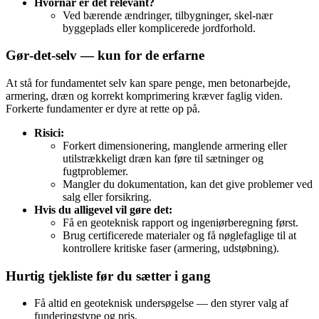
Hvornår er det relevant?
Ved bærende ændringer, tilbygninger, skel‑nær
byggeplads eller komplicerede jordforhold.
Gør‑det‑selv — kun for de erfarne
At stå for fundamentet selv kan spare penge, men betonarbejde,
armering, dræn og korrekt komprimering kræver faglig viden.
Forkerte fundamenter er dyre at rette op på.
Risici:
Forkert dimensionering, manglende armering eller
utilstrækkeligt dræn kan føre til sætninger og
fugtproblemer.
Mangler du dokumentation, kan det give problemer ved
salg eller forsikring.
Hvis du alligevel vil gøre det:
Få en geoteknisk rapport og ingeniørberegning først.
Brug certificerede materialer og få nøglefaglige til at
kontrollere kritiske faser (armering, udstøbning).
Hurtig tjekliste før du sætter i gang
Få altid en geoteknisk undersøgelse — den styrer valg af
funderingstype og pris.