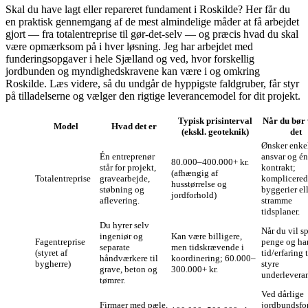
Skal du have lagt eller repareret fundament i Roskilde? Her får du
en praktisk gennemgang af de mest almindelige måder at få arbejdet
gjort — fra totalentreprise til gør‑det‑selv — og præcis hvad du skal
være opmærksom på i hver løsning. Jeg har arbejdet med
funderingsopgaver i hele Sjælland og ved, hvor forskellig
jordbunden og myndighedskravene kan være i og omkring
Roskilde. Læs videre, så du undgår de hyppigste faldgruber, får styr
på tilladelserne og vælger den rigtige leverancemodel for dit projekt.
Typisk prisinterval
Når du bør
Model
Hvad det er
(ekskl. geoteknik)
det
Ønsker enke
Én entreprenør
ansvar og én
80.000–400.000+ kr.
står for projekt,
kontrakt;
(afhængig af
Totalentreprise
gravearbejde,
komplicered
husstørrelse og
støbning og
byggerier el
jordforhold)
aflevering.
stramme
tidsplaner.
Du hyrer selv
Når du vil s
ingeniør og
Kan være billigere,
Fagentreprise
penge og ha
separate
men tidskrævende i
(styret af
tid/erfaring t
håndværkere til
koordinering; 60.000–
bygherre)
styre
grave, beton og
300.000+ kr.
underleveran
tømrer.
Ved dårlige
Firmaer med pæle,
jordbundsfo