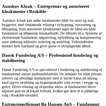
Aunskov Kloak – Entreprenør og autoriseret
kloakmester i Roskilde
Aunskov Kloak kan støbe fundamenter både for store og små
byggerier, med omfattende erfaring i nybygning, renovering og
tilbygning. Som autoriseret kloakmester tager de hånd om både
fundament og tilhørende kloakarbejde. De tilbyder bl.a. fjernelse af
eksisterende fundament, udgravning, opfyldning og komprimering
samt støbning inklusive isolering og armering. Virksomheden
dækker hele Sjælland og giver gerne et uforpligtende tilbud.
Dansk Fundering A/S – Professionel fundering og
stabilisering
Dansk Fundering A/S er specialiseret i fundering og stabilisering af
fundamentet uanset jordbundsforhold. De arbejder for både private,
erhverv og offentlige institutioner med et stærkt fokus på sikring
mod ujævn sænkning og bygningsskader som revner i vægge og
gulve. Deres erfaring og ekspertise sikrer, at fundamentet bliver
tilpasset præcist til lokale forhold, hvilket gør dem til et pålideligt
valg i Roskilde-området.
Entreprenørfirmaet Bo Hansen ApS – Fundament