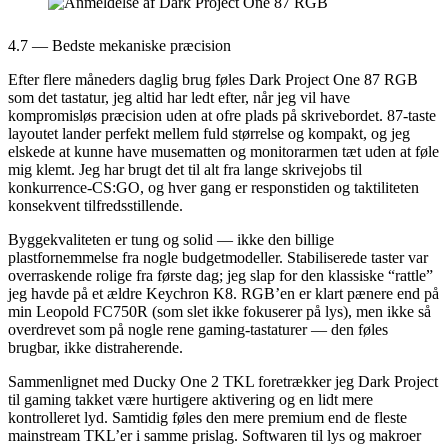
4.7 — Bedste mekaniske præcision
Efter flere måneders daglig brug føles Dark Project One 87 RGB
som det tastatur, jeg altid har ledt efter, når jeg vil have
kompromisløs præcision uden at ofre plads på skrivebordet. 87-taste
layoutet lander perfekt mellem fuld størrelse og kompakt, og jeg
elskede at kunne have musematten og monitorarmen tæt uden at føle
mig klemt. Jeg har brugt det til alt fra lange skrivejobs til
konkurrence-CS:GO, og hver gang er responstiden og taktiliteten
konsekvent tilfredsstillende.
Byggekvaliteten er tung og solid — ikke den billige
plastfornemmelse fra nogle budgetmodeller. Stabiliserede taster var
overraskende rolige fra første dag; jeg slap for den klassiske “rattle”
jeg havde på et ældre Keychron K8. RGB’en er klart pænere end på
min Leopold FC750R (som slet ikke fokuserer på lys), men ikke så
overdrevet som på nogle rene gaming-tastaturer — den føles
brugbar, ikke distraherende.
Sammenlignet med Ducky One 2 TKL foretrækker jeg Dark Project
til gaming takket være hurtigere aktivering og en lidt mere
kontrolleret lyd. Samtidig føles den mere premium end de fleste
mainstream TKL’er i samme prislag. Softwaren til lys og makroer