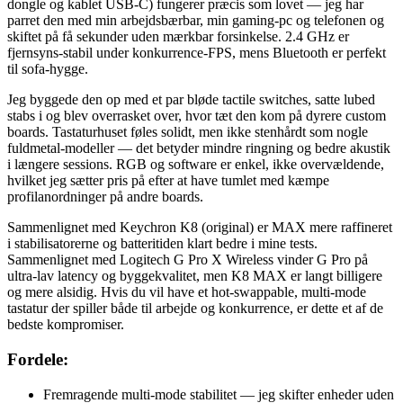
dongle og kablet USB-C) fungerer præcis som lovet — jeg har
parret den med min arbejdsbærbar, min gaming-pc og telefonen og
skiftet på få sekunder uden mærkbar forsinkelse. 2.4 GHz er
fjernsyns-stabil under konkurrence-FPS, mens Bluetooth er perfekt
til sofa-hygge.
Jeg byggede den op med et par bløde tactile switches, satte lubed
stabs i og blev overrasket over, hvor tæt den kom på dyrere custom
boards. Tastaturhuset føles solidt, men ikke stenhårdt som nogle
fuldmetal-modeller — det betyder mindre ringning og bedre akustik
i længere sessions. RGB og software er enkel, ikke overvældende,
hvilket jeg sætter pris på efter at have tumlet med kæmpe
profilanordninger på andre boards.
Sammenlignet med Keychron K8 (original) er MAX mere raffineret
i stabilisatorerne og batteritiden klart bedre i mine tests.
Sammenlignet med Logitech G Pro X Wireless vinder G Pro på
ultra-lav latency og byggekvalitet, men K8 MAX er langt billigere
og mere alsidig. Hvis du vil have et hot-swappable, multi-mode
tastatur der spiller både til arbejde og konkurrence, er dette et af de
bedste kompromiser.
Fordele:
Fremragende multi-mode stabilitet — jeg skifter enheder uden