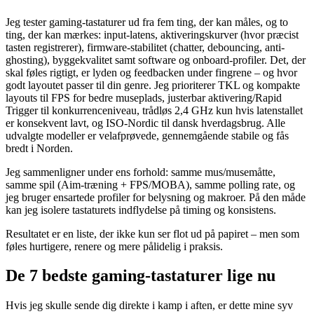
Jeg tester gaming-tastaturer ud fra fem ting, der kan måles, og to
ting, der kan mærkes: input-latens, aktiveringskurver (hvor præcist
tasten registrerer), firmware-stabilitet (chatter, debouncing, anti-
ghosting), byggekvalitet samt software og onboard-profiler. Det, der
skal føles rigtigt, er lyden og feedbacken under fingrene – og hvor
godt layoutet passer til din genre. Jeg prioriterer TKL og kompakte
layouts til FPS for bedre museplads, justerbar aktivering/Rapid
Trigger til konkurrenceniveau, trådløs 2,4 GHz kun hvis latenstallet
er konsekvent lavt, og ISO-Nordic til dansk hverdagsbrug. Alle
udvalgte modeller er velafprøvede, gennemgående stabile og fås
bredt i Norden.
Jeg sammenligner under ens forhold: samme mus/musemåtte,
samme spil (Aim-træning + FPS/MOBA), samme polling rate, og
jeg bruger ensartede profiler for belysning og makroer. På den måde
kan jeg isolere tastaturets indflydelse på timing og konsistens.
Resultatet er en liste, der ikke kun ser flot ud på papiret – men som
føles hurtigere, renere og mere pålidelig i praksis.
De 7 bedste gaming-tastaturer lige nu
Hvis jeg skulle sende dig direkte i kamp i aften, er dette mine syv