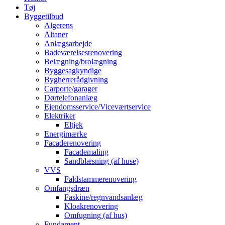
Tøj
Byggetilbud
Algerens
Altaner
Anlægsarbejde
Badeværelsesrenovering
Belægning/brolægning
Byggesagkyndige
Bygherrerådgivning
Carporte/garager
Dørtelefonanlæg
Ejendomsservice/Viceværtservice
Elektriker
Eltjek
Energimærke
Facaderenovering
Facademaling
Sandblæsning (af huse)
VVS
Faldstammerenovering
Omfangsdræn
Faskine/regnvandsanlæg
Kloakrenovering
Omfugning (af hus)
Fundament