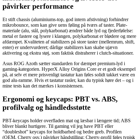
påvirker performance
Et stift chassis (aluminiums-top, god intern afstivning) forhindrer
mikrobounce, som kan give uens føling på tværs af taster. Plate-
materiale (alu, stål, polykarbonat) ændrer både lyd og fjederfølelse:
metal er fastere og lysere i klangen, polykarbonat er blødere og mere
afdæmpet. Kvaliteten af stabilizers på store taster (mellemrum, shift,
enter) er undervurderet; dårlige stabilizers kan skabe ujævn
aktivering og ekstra støj, som faktisk distraherer i clutch-situationer.
Asus ROG Azoth sætter standarden for dæmpet premium-lyd i
gaming-kategorien. HyperX Alloy Origins Core er et godt eksempel
på, at selv et mere prisvenligt tastatur kan føles solidt takket være en
god alu-ramme. Hvis et tastatur rasler, kan du typisk høre det – og i
mine tests kan det mærkes i konsistensen.
Ergonomi og keycaps: PBT vs. ABS,
profilvalg og håndledsstøtte
PBT-keycaps holder overfladen mat og læsbar i længere tid; ABS
bliver blankt hurtigere. Til gaming vil jeg have PBT eller
“doubleshot” keycaps for holdbarhed og bedre greb. Profilen
(OEM, Cherry osv.) påvirker håndstilling; Cherry-profil føles typisk