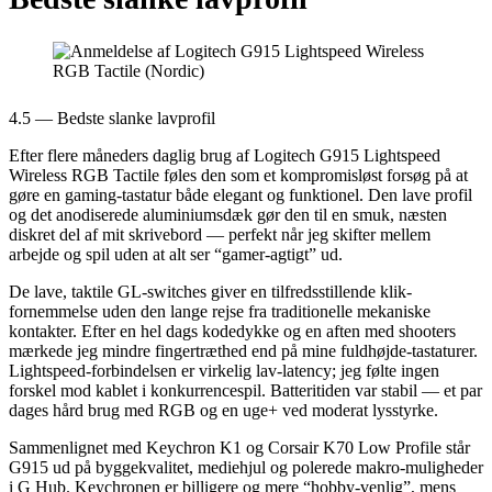
4.5 — Bedste slanke lavprofil
Efter flere måneders daglig brug af Logitech G915 Lightspeed
Wireless RGB Tactile føles den som et kompromisløst forsøg på at
gøre en gaming-tastatur både elegant og funktionel. Den lave profil
og det anodiserede aluminiumsdæk gør den til en smuk, næsten
diskret del af mit skrivebord — perfekt når jeg skifter mellem
arbejde og spil uden at alt ser “gamer-agtigt” ud.
De lave, taktile GL-switches giver en tilfredsstillende klik-
fornemmelse uden den lange rejse fra traditionelle mekaniske
kontakter. Efter en hel dags kodedykke og en aften med shooters
mærkede jeg mindre fingertræthed end på mine fuldhøjde-tastaturer.
Lightspeed-forbindelsen er virkelig lav-latency; jeg følte ingen
forskel mod kablet i konkurrencespil. Batteritiden var stabil — et par
dages hård brug med RGB og en uge+ ved moderat lysstyrke.
Sammenlignet med Keychron K1 og Corsair K70 Low Profile står
G915 ud på byggekvalitet, mediehjul og polerede makro-muligheder
i G Hub. Keychronen er billigere og mere “hobby-venlig”, mens