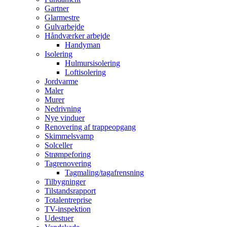
Gartner
Glarmestre
Gulvarbejde
Håndværker arbejde
Handyman
Isolering
Hulmursisolering
Loftisolering
Jordvarme
Maler
Murer
Nedrivning
Nye vinduer
Renovering af trappeopgang
Skimmelsvamp
Solceller
Strømpeforing
Tagrenovering
Tagmaling/tagafrensning
Tilbygninger
Tilstandsrapport
Totalentreprise
TV-inspektion
Udestuer