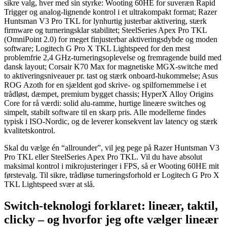
sikre valg, hver med sin styrke: Wooting 60HE for suveræn Rapid
Trigger og analog-lignende kontrol i et ultrakompakt format; Razer
Huntsman V3 Pro TKL for lynhurtig justerbar aktivering, stærk
firmware og turneringsklar stabilitet; SteelSeries Apex Pro TKL
(OmniPoint 2.0) for meget finjusterbar aktiveringsdybde og moden
software; Logitech G Pro X TKL Lightspeed for den mest
problemfrie 2,4 GHz-turneringsoplevelse og fremragende build med
dansk layout; Corsair K70 Max for magnetiske MGX-switche med
to aktiveringsniveauer pr. tast og stærk onboard-hukommelse; Asus
ROG Azoth for en sjældent god skrive- og spilfornemmelse i et
trådløst, dæmpet, premium bygget chassis; HyperX Alloy Origins
Core for rå værdi: solid alu-ramme, hurtige lineære switches og
simpelt, stabilt software til en skarp pris. Alle modellerne findes
typisk i ISO-Nordic, og de leverer konsekvent lav latency og stærk
kvalitetskontrol.
Skal du vælge én “allrounder”, vil jeg pege på Razer Huntsman V3
Pro TKL eller SteelSeries Apex Pro TKL. Vil du have absolut
maksimal kontrol i mikrojusteringer i FPS, så er Wooting 60HE mit
førstevalg. Til sikre, trådløse turneringsforhold er Logitech G Pro X
TKL Lightspeed svær at slå.
Switch-teknologi forklaret: lineær, taktil,
clicky – og hvorfor jeg ofte vælger lineær