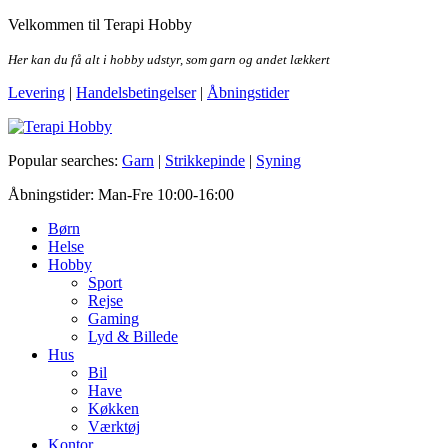
Skip
Velkommen til Terapi Hobby
to
the
Her kan du få alt i hobby udstyr, som garn og andet lækkert
content
Levering
|
Handelsbetingelser
|
Åbningstider
Terapi Hobby
Popular searches:
Garn
|
Strikkepinde
|
Syning
Åbningstider: Man-Fre 10:00-16:00
Børn
Helse
Hobby
Sport
Rejse
Gaming
Lyd & Billede
Hus
Bil
Have
Køkken
Værktøj
Kontor