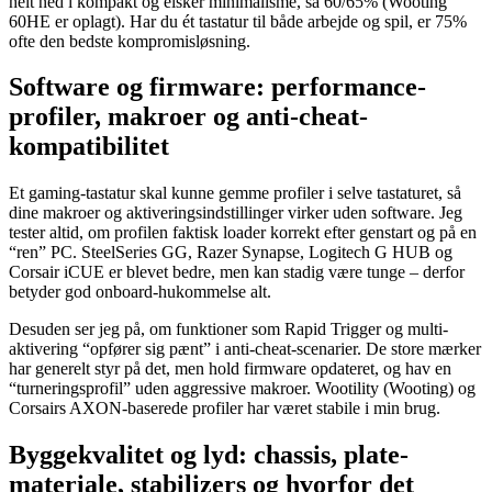
helt ned i kompakt og elsker minimalisme, så 60/65% (Wooting
60HE er oplagt). Har du ét tastatur til både arbejde og spil, er 75%
ofte den bedste kompromisløsning.
Software og firmware: performance-
profiler, makroer og anti-cheat-
kompatibilitet
Et gaming-tastatur skal kunne gemme profiler i selve tastaturet, så
dine makroer og aktiveringsindstillinger virker uden software. Jeg
tester altid, om profilen faktisk loader korrekt efter genstart og på en
“ren” PC. SteelSeries GG, Razer Synapse, Logitech G HUB og
Corsair iCUE er blevet bedre, men kan stadig være tunge – derfor
betyder god onboard-hukommelse alt.
Desuden ser jeg på, om funktioner som Rapid Trigger og multi-
aktivering “opfører sig pænt” i anti-cheat-scenarier. De store mærker
har generelt styr på det, men hold firmware opdateret, og hav en
“turneringsprofil” uden aggressive makroer. Wootility (Wooting) og
Corsairs AXON-baserede profiler har været stabile i min brug.
Byggekvalitet og lyd: chassis, plate-
materiale, stabilizers og hvorfor det