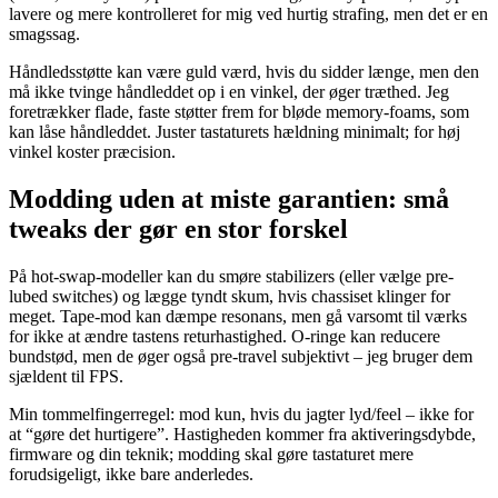
lavere og mere kontrolleret for mig ved hurtig strafing, men det er en
smagssag.
Håndledsstøtte kan være guld værd, hvis du sidder længe, men den
må ikke tvinge håndleddet op i en vinkel, der øger træthed. Jeg
foretrækker flade, faste støtter frem for bløde memory-foams, som
kan låse håndleddet. Juster tastaturets hældning minimalt; for høj
vinkel koster præcision.
Modding uden at miste garantien: små
tweaks der gør en stor forskel
På hot-swap-modeller kan du smøre stabilizers (eller vælge pre-
lubed switches) og lægge tyndt skum, hvis chassiset klinger for
meget. Tape-mod kan dæmpe resonans, men gå varsomt til værks
for ikke at ændre tastens returhastighed. O-ringe kan reducere
bundstød, men de øger også pre-travel subjektivt – jeg bruger dem
sjældent til FPS.
Min tommelfingerregel: mod kun, hvis du jagter lyd/feel – ikke for
at “gøre det hurtigere”. Hastigheden kommer fra aktiveringsdybde,
firmware og din teknik; modding skal gøre tastaturet mere
forudsigeligt, ikke bare anderledes.