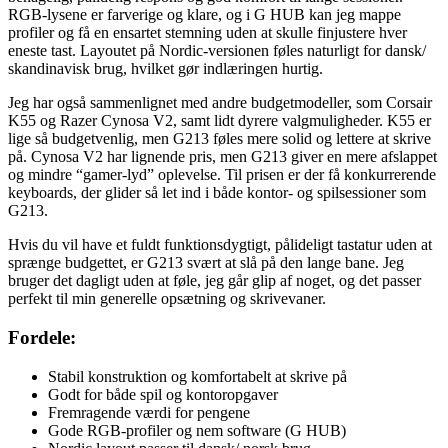
RGB-lysene er farverige og klare, og i G HUB kan jeg mappe
profiler og få en ensartet stemning uden at skulle finjustere hver
eneste tast. Layoutet på Nordic-versionen føles naturligt for dansk/
skandinavisk brug, hvilket gør indlæringen hurtig.
Jeg har også sammenlignet med andre budgetmodeller, som Corsair
K55 og Razer Cynosa V2, samt lidt dyrere valgmuligheder. K55 er
lige så budgetvenlig, men G213 føles mere solid og lettere at skrive
på. Cynosa V2 har lignende pris, men G213 giver en mere afslappet
og mindre “gamer-lyd” oplevelse. Til prisen er der få konkurrerende
keyboards, der glider så let ind i både kontor- og spilsessioner som
G213.
Hvis du vil have et fuldt funktionsdygtigt, pålideligt tastatur uden at
sprænge budgettet, er G213 svært at slå på den lange bane. Jeg
bruger det dagligt uden at føle, jeg går glip af noget, og det passer
perfekt til min generelle opsætning og skrivevaner.
Fordele:
Stabil konstruktion og komfortabelt at skrive på
Godt for både spil og kontoropgaver
Fremragende værdi for pengene
Gode RGB-profiler og nem software (G HUB)