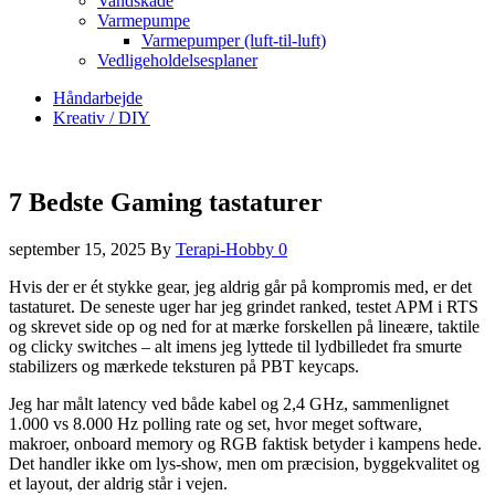
Vandskade
Varmepumpe
Varmepumper (luft-til-luft)
Vedligeholdelsesplaner
Håndarbejde
Kreativ / DIY
7 Bedste Gaming tastaturer
september 15, 2025
By
Terapi-Hobby
0
Hvis der er ét stykke gear, jeg aldrig går på kompromis med, er det
tastaturet. De seneste uger har jeg grindet ranked, testet APM i RTS
og skrevet side op og ned for at mærke forskellen på lineære, taktile
og clicky switches – alt imens jeg lyttede til lydbilledet fra smurte
stabilizers og mærkede teksturen på PBT keycaps.
Jeg har målt latency ved både kabel og 2,4 GHz, sammenlignet
1.000 vs 8.000 Hz polling rate og set, hvor meget software,
makroer, onboard memory og RGB faktisk betyder i kampens hede.
Det handler ikke om lys-show, men om præcision, byggekvalitet og
et layout, der aldrig står i vejen.