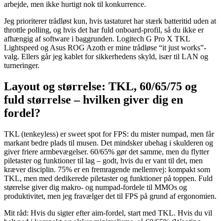
arbejde, men ikke hurtigt nok til konkurrence.
Jeg prioriterer trådløst kun, hvis tastaturet har stærk batteritid uden at
throttle polling, og hvis det har fuld onboard-profil, så du ikke er
afhængig af software i baggrunden. Logitech G Pro X TKL
Lightspeed og Asus ROG Azoth er mine trådløse “it just works”-
valg. Ellers går jeg kablet for sikkerhedens skyld, især til LAN og
turneringer.
Layout og størrelse: TKL, 60/65/75 og
fuld størrelse – hvilken giver dig en
fordel?
TKL (tenkeyless) er sweet spot for FPS: du mister numpad, men får
markant bedre plads til musen. Det mindsker ubehag i skulderen og
giver friere armbevægelser. 60/65% gør det samme, men du flytter
piletaster og funktioner til lag – godt, hvis du er vant til det, men
kræver disciplin. 75% er en fremragende mellemvej: kompakt som
TKL, men med dedikerede piletaster og funktioner på toppen. Fuld
størrelse giver dig makro- og numpad-fordele til MMOs og
produktivitet, men jeg fravælger det til FPS på grund af ergonomien.
Mit råd: Hvis du sigter efter aim-fordel, start med TKL. Hvis du vil