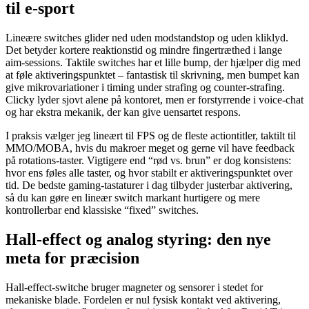
til e-sport
Lineære switches glider ned uden modstandstop og uden kliklyd.
Det betyder kortere reaktionstid og mindre fingertræthed i lange
aim-sessions. Taktile switches har et lille bump, der hjælper dig med
at føle aktiveringspunktet – fantastisk til skrivning, men bumpet kan
give mikrovariationer i timing under strafing og counter-strafing.
Clicky lyder sjovt alene på kontoret, men er forstyrrende i voice-chat
og har ekstra mekanik, der kan give uensartet respons.
I praksis vælger jeg lineært til FPS og de fleste actiontitler, taktilt til
MMO/MOBA, hvis du makroer meget og gerne vil have feedback
på rotations-taster. Vigtigere end “rød vs. brun” er dog konsistens:
hvor ens føles alle taster, og hvor stabilt er aktiveringspunktet over
tid. De bedste gaming-tastaturer i dag tilbyder justerbar aktivering,
så du kan gøre en lineær switch markant hurtigere og mere
kontrollerbar end klassiske “fixed” switches.
Hall-effect og analog styring: den nye
meta for præcision
Hall-effect-switche bruger magneter og sensorer i stedet for
mekaniske blade. Fordelen er nul fysisk kontakt ved aktivering,