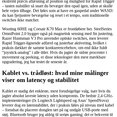
ekstremt præcis aflæsning af position og mulighed for Rapid Trigger
– tasten nulstiller så snart du bevæger den opad igen, uden at skulle
hele vejen tilbage. Det føles som at have en gaspedal under WASD:
du kan fjerjustere bevægelse og reset i et tempo, som traditionelle
switches ikke matcher.
Wooting 60HE og Corsair K70 Max er frontløbere her. SteelSeries
OmniPoint 2.0 bygger også på magnetisk sensing med fin justering.
Razer Huntsman V3 Pro anvender optiske switches, men leverer
Rapid Trigger-lignende adfærd og justerbar aktivering, hvilket i
praksis dækker de samme konkurrencebehov, om end ikke fuldt
“joystick-analog” i alle titler. Hvis du jagter de sidste procenter i
movement og peeking, er disse teknologier den mest mærkbare
opgradering, jeg har testet de seneste år.
Kablet vs. trådløst: hvad mine målinger
viser om latency og stabilitet
Kablet er stadig det enkleste, mest forudsigelige valg, især hvis du
jagter absolut laveste latency uden kompromis. De bedste 2,4 GHz-
implementeringer (fx Logitech Lightspeed og Asus’ SpeedNova)
leverer dog en latenstabilitet, der i praksis føles på niveau med kabel
– forudsat du placerer donglen tæt på og undgår USB-porte med
støj. Bluetooth bruger jeg aldrig til seriøs gaming; det er bekvemt til