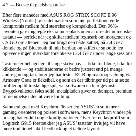
4.7 — Bedste til pladsbesparelse
Efter flere måneder med ASUS ROG STRIX SCOPE II 96
Wireless (Nordic) føles det næsten som min perfektionerende
kompromis mellem fuld størrelse og kompakthed. Den 96%-
layouten gav mig ægte ekstra museplads uden at ofre det numeriske
tastatur — perfekt når jeg skifter mellem regneark om morgenen og
CS:GO om aftenen. Jeg har brugt den både kablet, på 2,4 GHz-
dongle og på Bluetooth til min bærbar, og skiftet er smooth; jeg
oplevede ingen mærkbar forsinkelse i 2,4 GHz under lange sessions.
Tasterne er behagelige til lange skrivepas — ikke for bløde, ikke for
klikkende — og stabilisatorerne er bedre justeret end på mange
andre gaming-tastaturer jeg har testet. RGB og makroopsætning via
Armoury Crate er fleksibel, og som en der tilbringer tid på at sætte
profiler op til forskellige spil, var softwaren en klar gevinst.
Byggekvaliteten føles solid; metalpladen giver en dæmpet, premium
fornemmelse uden at være for tung.
Sammenlignet med Keychron 96 ser jeg ASUS’en som mere
gaming-orienteret og poleret i softwaren, mens Keychron vinder på
pris og batteritid i nogle konfigurationer. Over for en lavprofil som
Logitech G915 foretrækker jeg ASUS’ tastatur, hvis jeg vil have
mere traditionel taktil feedback og et tættere layout.