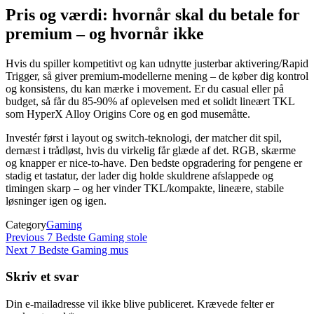
Pris og værdi: hvornår skal du betale for
premium – og hvornår ikke
Hvis du spiller kompetitivt og kan udnytte justerbar aktivering/Rapid
Trigger, så giver premium-modellerne mening – de køber dig kontrol
og konsistens, du kan mærke i movement. Er du casual eller på
budget, så får du 85-90% af oplevelsen med et solidt lineært TKL
som HyperX Alloy Origins Core og en god musemåtte.
Investér først i layout og switch-teknologi, der matcher dit spil,
dernæst i trådløst, hvis du virkelig får glæde af det. RGB, skærme
og knapper er nice-to-have. Den bedste opgradering for pengene er
stadig et tastatur, der lader dig holde skuldrene afslappede og
timingen skarp – og her vinder TKL/kompakte, lineære, stabile
løsninger igen og igen.
Category
Gaming
Indlægsnavigation
Previous
Previous
7 Bedste Gaming stole
Post
Next
Next
7 Bedste Gaming mus
Post
Skriv et svar
Din e-mailadresse vil ikke blive publiceret.
Krævede felter er