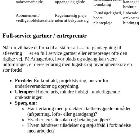
nabesamarbejde
opgange og gårde
kan tage 
forankring
beslutte
Forudsigelighed,
Løbende
Abonnement /
Regelmæssig pleje
bedre
omkostni
vedligeholdelsesaftale
uden at bekymre sig
plantepleje
bindings
Full-service gartner / entreprenør
Når du vil have ét firma til at stå for alt — fra planlægning til
aflevering — er en full-service gartner eller entreprenør ofte den
rigtige vej. På Amagerbro, hvor plads og adgang kan være
udfordringer, er deres erfaring med logistik og myndighedskrav en
stor fordel.
Fordele:
Én kontrakt, projektstyring, ansvar for
underleverandører og oprydning.
Ulemper:
Højere pris, mindre indsigt i underliggende
omkostninger.
Spørg om:
Har I erfaring med projekter i tætbebyggede områder
(afspærring, lofts- eller gåradgang)?
Hvad er jeres tidsplan og betalingsmijløer?
Hvem håndterer tilladelser og støj/affald i forbindelse
med arbejdet?