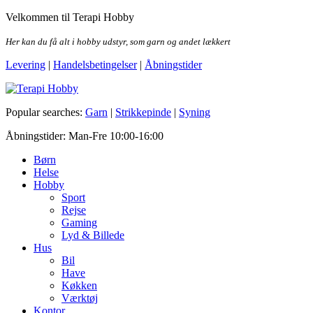
Skip
Velkommen til Terapi Hobby
to
the
Her kan du få alt i hobby udstyr, som garn og andet lækkert
content
Levering
|
Handelsbetingelser
|
Åbningstider
Terapi Hobby
Popular searches:
Garn
|
Strikkepinde
|
Syning
Åbningstider: Man-Fre 10:00-16:00
Børn
Helse
Hobby
Sport
Rejse
Gaming
Lyd & Billede
Hus
Bil
Have
Køkken
Værktøj
Kontor