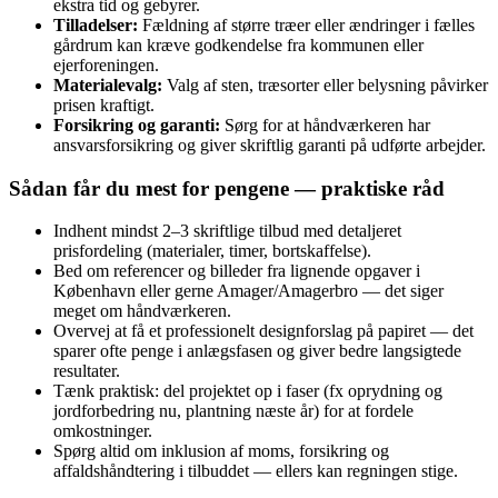
ekstra tid og gebyrer.
Tilladelser:
Fældning af større træer eller ændringer i fælles
gårdrum kan kræve godkendelse fra kommunen eller
ejerforeningen.
Materialevalg:
Valg af sten, træsorter eller belysning påvirker
prisen kraftigt.
Forsikring og garanti:
Sørg for at håndværkeren har
ansvarsforsikring og giver skriftlig garanti på udførte arbejder.
Sådan får du mest for pengene — praktiske råd
Indhent mindst 2–3 skriftlige tilbud med detaljeret
prisfordeling (materialer, timer, bortskaffelse).
Bed om referencer og billeder fra lignende opgaver i
København eller gerne Amager/Amagerbro — det siger
meget om håndværkeren.
Overvej at få et professionelt designforslag på papiret — det
sparer ofte penge i anlægsfasen og giver bedre langsigtede
resultater.
Tænk praktisk: del projektet op i faser (fx oprydning og
jordforbedring nu, plantning næste år) for at fordele
omkostninger.
Spørg altid om inklusion af moms, forsikring og
affaldshåndtering i tilbuddet — ellers kan regningen stige.