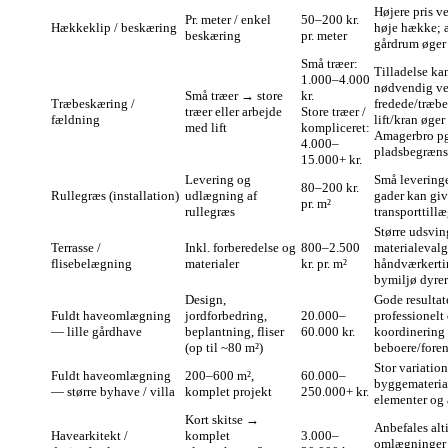
Højere pris ve
Pr. meter / enkel
50–200 kr.
Hækkeklip / beskæring
høje hække; 
beskæring
pr. meter
gårdrum øger 
Små træer:
Tilladelse ka
1.000–4.000
nødvendig v
Små træer → store
kr.
Træbeskæring /
fredede/træb
træer eller arbejde
Store træer /
fældning
lift/kran øger
med lift
kompliceret:
Amagerbro pg
4.000–
pladsbegræns
15.000+ kr.
Levering og
Små leveringe
80–200 kr.
Rullegræs (installation)
udlægning af
gader kan giv
pr. m²
rullegræs
transporttillæ
Større udsvin
Terrasse /
Inkl. forberedelse og
800–2.500
materialeval
flisebelægning
materialer
kr. pr. m²
håndværkertim
bymiljø dyrer
Design,
Gode resultat
Fuldt haveomlægning
jordforbedring,
20.000–
professionelt
— lille gårdhave
beplantning, fliser
60.000 kr.
koordinering
(op til ~80 m²)
beboere/foren
Stor variatio
Fuldt haveomlægning
200–600 m²,
60.000–
byggematerial
— større byhave / villa
komplet projekt
250.000+ kr.
elementer og
Kort skitse →
Anbefales alt
Havearkitekt /
komplet
3.000–
omlægninger 