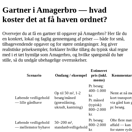
Gartner i Amagerbro — hvad
koster det at få haven ordnet?
Overvejer du at få en gartner til opgaver på Amagerbro? Her får du
en konkret, lokal og faglig gennemgang af priser — både for små,
tilbagevendende opgaver og for større omlægninger. Jeg giver
realistiske priseksempler, forklarer hvilke tillæg du typisk skal regne
med i et tæt bymiljø som Amagerbro, og hvilke spørgsmål du bør
stille, så du undgår ubehagelige overraskelser.
Estimeret
Scenario
Omfang / eksempel
pris (inkl.
Kommentar
moms)
Pr. besøg:
400–1.000
Op til 50 m², 1‑2
Nemt at nå me
kr.
Løbende vedligehold
besøg/måned
kort transpor
Pr. måned
— lille gårdhave
(græsslåning,
via gård kan g
(typisk):
ukrudt, kantning)
pr. besøg.
800–2.000
kr.
Pr. besøg:
Ofte flere mat
Løbende vedligehold
50–200 m²,
800–2.000
affald — kan
— mellemstor byhave
standardvedligehold
kr.
for større ryd