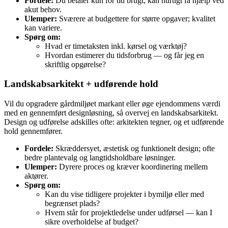
Fordele:
Du betaler kun for tid brugt, kan hurtigt få hjælp ved
akut behov.
Ulemper:
Sværere at budgettere for større opgaver; kvalitet
kan variere.
Spørg om:
Hvad er timetaksten inkl. kørsel og værktøj?
Hvordan estimerer du tidsforbrug — og får jeg en
skriftlig opgørelse?
Landskabsarkitekt + udførende hold
Vil du opgradere gårdmiljøet markant eller øge ejendommens værdi
med en gennemført designløsning, så overvej en landskabsarkitekt.
Design og udførelse adskilles ofte: arkitekten tegner, og et udførende
hold gennemfører.
Fordele:
Skræddersyet, æstetisk og funktionelt design; ofte
bedre plantevalg og langtidsholdbare løsninger.
Ulemper:
Dyrere proces og kræver koordinering mellem
aktører.
Spørg om:
Kan du vise tidligere projekter i bymiljø eller med
begrænset plads?
Hvem står for projektledelse under udførsel — kan I
sikre overholdelse af budget?