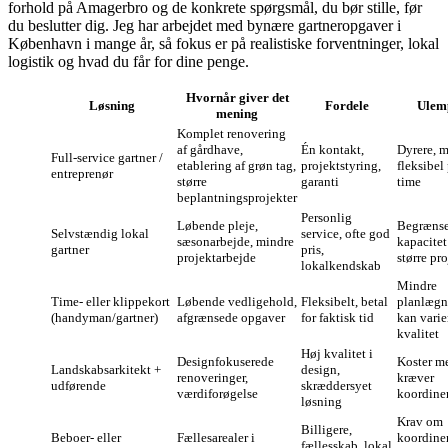
forhold på Amagerbro og de konkrete spørgsmål, du bør stille, før
du beslutter dig. Jeg har arbejdet med bynære gartneropgaver i
København i mange år, så fokus er på realistiske forventninger, lokal
logistik og hvad du får for dine penge.
Hvornår giver det
Løsning
Fordele
Ulem
mening
Komplet renovering
af gårdhave,
Én kontakt,
Dyrere, 
Full-service gartner /
etablering af grøn tag,
projektstyring,
fleksibel 
entreprenør
større
garanti
time
beplantningsprojekter
Personlig
Løbende pleje,
Begrænse
Selvstændig lokal
service, ofte god
sæsonarbejde, mindre
kapacitet
gartner
pris,
projektarbejde
større pr
lokalkendskab
Mindre
Time- eller klippekort
Løben­de vedligehold,
Fleksibelt, betal
planlægn
(handyman/gartner)
afgrænsede opgaver
for faktisk tid
kan varie
kvalitet
Høj kvalitet i
Designfokuserede
Koster m
Landskabsarkitekt +
design,
renoveringer,
kræver
udførende
skræddersyet
værdiforøgelse
koordine
løsning
Krav om
Billigere,
Beboer- eller
Fællesarealer i
koordine
fællesskab, lokal