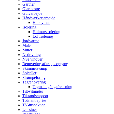
Gartner
Glarmestre
Gulvarbejde
Håndværker arbejde
Handyman
Isolering
Hulmursisolering
Loftisolering
Jordvarme
Maler
Murer
Nedrivning
Nye vinduer
Renovering af trappeopgang
Skimmelsvamp
Solceller
Strømpeforing
Tagrenovering
Tagmaling/tagafrensning
Tilbygninger
Tilstandsrapport
Totalentreprise
TV-inspektion
Udestuer