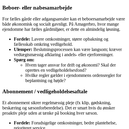
Beboer- eller nabesamarbejde
For fælles gårde eller adgangsarealer kan et beboersamarbejde være
både økonomisk og socialt gavnligt. På Amagerbro, hvor mange
ejendomme har fælles gårdmiljøer, er dette en almindelig løsning.
Fordele:
Lavere omkostninger, større opbakning og
fællesskab omkring vedligehold.
Ulemper:
Beslutningsprocessen kan være langsom; kræver
vedtægtsmæssig afklaring i andels- eller ejerforeninger.
Spørg om:
Hvem tager ansvar for drift og økonomi? Skal der
oprettes en vedligeholdelsesfond?
Hvilke regler gælder i ejendommens ordensregler for
beplantning og højde?
Abonnement / vedligeholdelsesaftale
Et abonnement sikrer regelmæssig pleje (fx klip, gødskning,
beskæring og sæsonforberedelse). Det er smart hvis du ønsker
proaktiv pleje uden at tænke på booking hver sæson.
Fordele:
Forudsigelige omkostninger, bedre plantehelse,
prioriteret service.