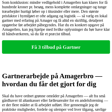
Som konklusion: mindre vedligehold i Amagerbro kan klares for få
hundrede kroner pr. besøg, mens komplette omlægninger og tunge
træarbejder hurtigt løber op i titusinder eller mere. Den største
prisfaktor i bymiljøet er ofte adgang og logistik — så vælg en lokal
gartner med erfaring på Amager og få altid en skriftlig, detaljeret
opgørelse før arbejdet påbegyndes. Har du en konkret opgave på
Amagerbro, kan jeg hjælpe med hvilke oplysninger du bør have klar
til håndværkeren, så du får et præcist tilbud.
Få 3 tilbud på Gartner
Gartnerarbejde på Amagerbro —
hvordan du får det gjort for dig
Skal du have ordnet grønne områder på Amagerbro — alt fra små
gårdhaver til altankasser eller fællesarealer for en andelsforening —
er der flere måder at få arbejdet udført. Her gennemgår jeg de
praktiske muligheder, fordele og ulemper ved hver tilgang, særlige