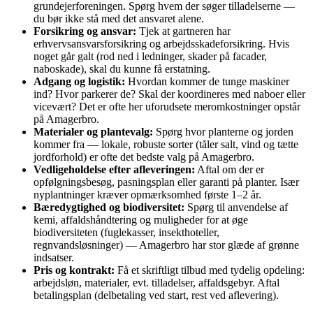
grundejerforeningen. Spørg hvem der søger tilladelserne —
du bør ikke stå med det ansvaret alene.
Forsikring og ansvar:
Tjek at gartneren har
erhvervsansvarsforsikring og arbejdsskadeforsikring. Hvis
noget går galt (rod ned i ledninger, skader på facader,
naboskade), skal du kunne få erstatning.
Adgang og logistik:
Hvordan kommer de tunge maskiner
ind? Hvor parkerer de? Skal der koordineres med naboer eller
vicevært? Det er ofte her uforudsete meromkostninger opstår
på Amagerbro.
Materialer og plantevalg:
Spørg hvor planterne og jorden
kommer fra — lokale, robuste sorter (tåler salt, vind og tætte
jordforhold) er ofte det bedste valg på Amagerbro.
Vedligeholdelse efter afleveringen:
Aftal om der er
opfølgningsbesøg, pasningsplan eller garanti på planter. Især
nyplantninger kræver opmærksomhed første 1–2 år.
Bæredygtighed og biodiversitet:
Spørg til anvendelse af
kemi, affaldshåndtering og muligheder for at øge
biodiversiteten (fuglekasser, insekthoteller,
regnvandsløsninger) — Amagerbro har stor glæde af grønne
indsatser.
Pris og kontrakt:
Få et skriftligt tilbud med tydelig opdeling:
arbejdsløn, materialer, evt. tilladelser, affaldsgebyr. Aftal
betalingsplan (delbetaling ved start, rest ved aflevering).