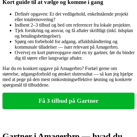
Kort guide til at vælge og komme i gang
Definér opgaven: Er det vedligehold, enkeltstående projekt
eller totalrenovering?
Indhent 2–3 tilbud og bed om referencer fra lokale projekter.
Tjek forsikring og ansvar, og få aftaler skriftligt (inkl. tidsplan
og betalingsbetingelser).
Spørg om forbehold for adgang, affaldshåndtering og
kommunale tilladelser — især relevant på Amagerbro.
Overvej en kort prøveopgave med en ny gartner, før du binder
dig til større eller langvarige aftaler.
Har du en konkret opgave på Amagerbro? Fortæl gerne om
størrelse, adgangsforhold og ønsket slutresultat — så kan jeg hjælpe
med at pege på den mest omkostningseffektive løsning og konkrete
spørgsmål til tilbuddene.
Få 3 tilbud på Gartner
Gartner i Amagerbro — hvad du