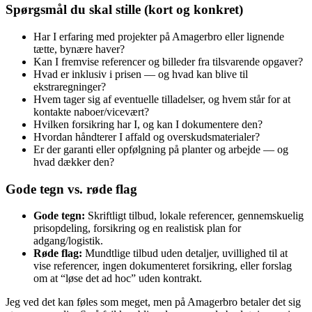
Spørgsmål du skal stille (kort og konkret)
Har I erfaring med projekter på Amagerbro eller lignende
tætte, bynære haver?
Kan I fremvise referencer og billeder fra tilsvarende opgaver?
Hvad er inklusiv i prisen — og hvad kan blive til
ekstraregninger?
Hvem tager sig af eventuelle tilladelser, og hvem står for at
kontakte naboer/vicevært?
Hvilken forsikring har I, og kan I dokumentere den?
Hvordan håndterer I affald og overskudsmaterialer?
Er der garanti eller opfølgning på planter og arbejde — og
hvad dækker den?
Gode tegn vs. røde flag
Gode tegn:
Skriftligt tilbud, lokale referencer, gennemskuelig
prisopdeling, forsikring og en realistisk plan for
adgang/logistik.
Røde flag:
Mundtlige tilbud uden detaljer, uvillighed til at
vise referencer, ingen dokumenteret forsikring, eller forslag
om at “løse det ad hoc” uden kontrakt.
Jeg ved det kan føles som meget, men på Amagerbro betaler det sig