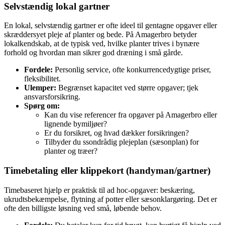
Selvstændig lokal gartner
En lokal, selvstændig gartner er ofte ideel til gentagne opgaver eller
skræddersyet pleje af planter og bede. På Amagerbro betyder
lokalkendskab, at de typisk ved, hvilke planter trives i bynære
forhold og hvordan man sikrer god dræning i små gårde.
Fordele:
Personlig service, ofte konkurrence­dygtige priser,
fleksibilitet.
Ulemper:
Begrænset kapacitet ved større opgaver; tjek
ansvarsforsikring.
Spørg om:
Kan du vise referencer fra opgaver på Amagerbro eller
lignende bymiljøer?
Er du forsikret, og hvad dækker forsikringen?
Tilbyder du ssondrådig plejeplan (sæsonplan) for
planter og træer?
Timebetaling eller klippekort (handyman/gartner)
Timebaseret hjælp er praktisk til ad hoc-opgaver: beskæring,
ukrudtsbekæmpelse, flytning af potter eller sæsonklargøring. Det er
ofte den billigste løsning ved små, løbende behov.