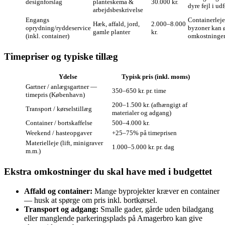
designforslag
planteskema &
30.000 kr.
dyre fejl i ud
arbejdsbeskrivelse
Engangs
Containerleje
Hæk, affald, jord,
2.000–8.000
oprydning/ryddeservice
byzoner kan 
gamle planter
kr.
(inkl. container)
omkostninge
Timepriser og typiske tillæg
Ydelse
Typisk pris (inkl. moms)
Gartner / anlægsgartner —
350–650 kr. pr. time
timepris (København)
200–1.500 kr. (afhængigt af
Transport / kørselstillæg
materialer og adgang)
Container / bortskaffelse
500–4.000 kr.
Weekend / hasteopgaver
+25–75% på timeprisen
Materielleje (lift, minigraver
1.000–5.000 kr. pr. dag
m.m.)
Ekstra omkostninger du skal have med i budgettet
Affald og container:
Mange byprojekter kræver en container
— husk at spørge om pris inkl. bortkørsel.
Transport og adgang:
Smalle gader, gårde uden biladgang
eller manglende parkeringsplads på Amagerbro kan give