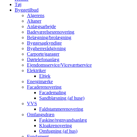
Tøj
Byggetilbud
Algerens
Altaner
Anlægsarbejde
Badeværelsesrenovering
Belægning/brolægning
Byggesagkyndige
Bygherrerådgivning
Carporte/garager
Dørtelefonanlæg
Ejendomsservice/Viceværtservice
Elektriker
Eltjek
Energimærke
Facaderenovering
Facademaling
Sandblæsning (af huse)
VVS
Faldstammerenovering
Omfangsdræn
Faskine/regnvandsanlæg
Kloakrenovering
Omfugning (af hus)
Fundament