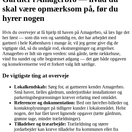
skal være opmærksom på, før du
hyrer nogen
Hvis du overvejer at få hjælp til haven på Amagerbro, så læs lige det
her først — som din ven og samtidig en, der har arbejdet med
gartneri i hele København i mange år, vil jeg gerne give dig de
vigtigste råd, så du undgår rod, ekstraregninger og ærgrelser.
Amagerbro er lidt sin egen verden: små gårde, tætte rækkehuse,
vind fra sundet og ofte begrænset adgang — det gør både opgaven
og konsekvenserne ved et forkert valg lidt særlige.
De vigtigste ting at overveje
Lokalkendskab:
Sørg for, at gartneren kender Amagerbro.
Små haver, fælles gårdrum, underjordiske installationer og
parkeringsbegrænsninger kræver erfaring med området.
Referencer og dokumentation:
Bed om før/efter-billeder og
kontaktoplysninger på tidligere kunder i lokalområdet. Helst
nogen, der har fået lavet lignende opgaver (tætte gårdrum,
grønne tage, mindre træfældninger).
Tilladelser og træarbejde:
Træfældning og større
jordarbejder kan kræve tilladelse fra kommunen eller fra