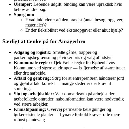
Ulemper:
Løbende udgift, binding kan være upraktisk hvis
behov ændrer sig.
Spørg om:
Hvad inkluderer aftalen præcist (antal besøg, opgaver,
materialer)?
Er der fleksibilitet ved ekstraopgaver eller akut hjælp?
Særligt at tænke på for Amagerbro
Adgang og logistik:
Smalle gårde, trapper og
parkeringsbegrænsning påvirker pris og valg af udstyr.
Kommunale regler:
Tjek Fællesregler fra Københavns
Kommune ved større ændringer — fx fjernelse af større træer
eller drænarbejde.
Affald og genbrug:
Sørg for at entreprenøren håndterer jord
og grønt affald korrekt — mange steder er der krav til
sortering.
Støj og arbejdstider:
Vær opmærksom på arbejdstider i
tætbefolkede områder; naboinformation kan være nødvendig
ved større arbejder.
Klimatilpasning:
Overvej permeable belægninger og
tørkeresistente planter — bynære forhold kræver ofte mere
robust plantevalg.