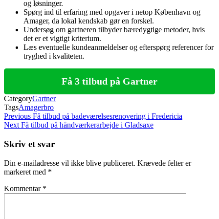
og løsninger.
Spørg ind til erfaring med opgaver i netop København og
Amager, da lokal kendskab gør en forskel.
Undersøg om gartneren tilbyder bæredygtige metoder, hvis
det er et vigtigt kriterium.
Læs eventuelle kundeanmeldelser og efterspørg referencer for
tryghed i kvaliteten.
Få 3 tilbud på Gartner
Category
Gartner
Tags
Amagerbro
Indlægsnavigation
Previous
Previous
Få tilbud på badeværelsesrenovering i Fredericia
Post
Next
Next
Få tilbud på håndværkerarbejde i Gladsaxe
Post
Skriv et svar
Din e-mailadresse vil ikke blive publiceret.
Krævede felter er
markeret med
*
Kommentar
*