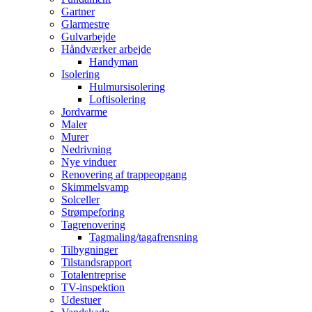
Gartner
Glarmestre
Gulvarbejde
Håndværker arbejde
Handyman
Isolering
Hulmursisolering
Loftisolering
Jordvarme
Maler
Murer
Nedrivning
Nye vinduer
Renovering af trappeopgang
Skimmelsvamp
Solceller
Strømpeforing
Tagrenovering
Tagmaling/tagafrensning
Tilbygninger
Tilstandsrapport
Totalentreprise
TV-inspektion
Udestuer