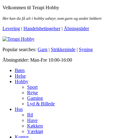
Skip
Velkommen til Terapi Hobby
to
the
Her kan du få alt i hobby udstyr, som garn og andet lækkert
content
Levering
|
Handelsbetingelser
|
Åbningstider
Terapi Hobby
Popular searches:
Garn
|
Strikkepinde
|
Syning
Åbningstider: Man-Fre 10:00-16:00
Børn
Helse
Hobby
Sport
Rejse
Gaming
Lyd & Billede
Hus
Bil
Have
Køkken
Værktøj
Kontor