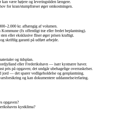
er kan være højere og leveringstiden længere.
ehov for kran/stumpfræser øger omkostningen.
e 300–2.000 kr. afhængig af volumen.
n Kommune (fx offentligt træ eller fredet beplantning).
sten eller eksklusive fliser øger prisen kraftigt.
 skriftlig garanti på udført arbejde.
erialer og tidsplan.
Nordjylland eller Frederikshavn — især kystnære haver.
ast pris på opgaven; det undgår ubehagelige overraskelser.
od jord — det sparer vedligeholdelse og genplantning.
varsforsikring og kan dokumentere uddannelse/erfaring.
res opgaven?
derikshavns kystklima?