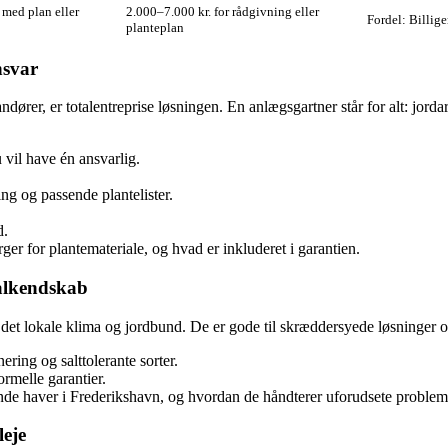
 med plan eller
2.000–7.000 kr. for rådgivning eller
Fordel: Billig
planteplan
nsvar
randører, er totalentreprise løsningen. En anlægsgartner står for alt: jor
 vil have én ansvarlig.
ng og passende plantelister.
d.
er for plantemateriale, og hvad er inkluderet i garantien.
kalkendskab
 det lokale klima og jordbund. De er gode til skræddersyede løsninger o
ing og salt­tolerante sorter.
rmelle garantier.
nde haver i Frederikshavn, og hvordan de håndterer uforudsete problem
leje