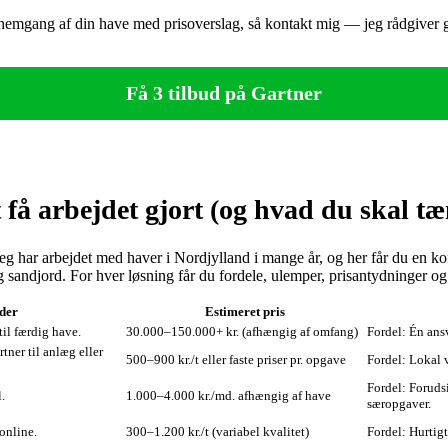
ennemgang af din have med prisoverslag, så kontakt mig — jeg rådgiver g
Få 3 tilbud på Gartner
få arbejdet gjort (og hvad du skal t
eg har arbejdet med haver i Nordjylland i mange år, og her får du en ko
andjord. For hver løsning får du fordele, ulemper, prisantydninger og d
der
Estimeret pris
til færdig have.
30.000–150.000+ kr. (afhængig af omfang)
Fordel: Én ans
tner til anlæg eller
500–900 kr./t eller faste priser pr. opgave
Fordel: Lokal v
Fordel: Foruds
.
1.000–4.000 kr./md. afhængig af have
særopgaver.
online.
300–1.200 kr./t (variabel kvalitet)
Fordel: Hurtigt