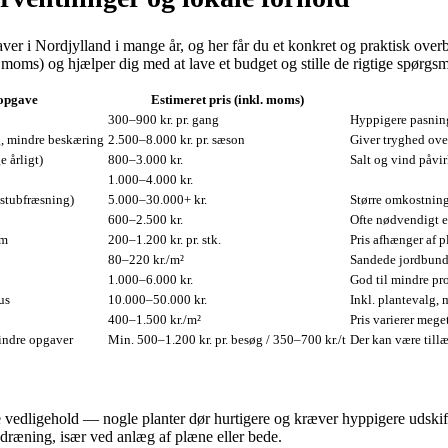
aver i Nordjylland i mange år, og her får du et konkret og praktisk ove
l. moms) og hjælper dig med at lave et budget og stille de rigtige spørgs
 opgave
Estimeret pris (inkl. moms)
300–900 kr. pr. gang
Hyppigere pasning
g, mindre beskæring
2.500–8.000 kr. pr. sæson
Giver tryghed ove
 årligt)
800–3.000 kr.
Salt og vind påvi
1.000–4.000 kr.
/stubfræsning)
5.000–30.000+ kr.
Større omkostning
600–2.500 kr.
Ofte nødvendigt ef
 m
200–1.200 kr. pr. stk.
Pris afhænger af p
80–220 kr./m²
Sandede jordbund 
1.000–6.000 kr.
God til mindre pro
us
10.000–50.000 kr.
Inkl. plantevalg, 
400–1.500 kr./m²
Pris varierer meg
indre opgaver
Min. 500–1.200 kr. pr. besøg / 350–700 kr./t
Der kan være till
ere vedligehold — nogle planter dør hurtigere og kræver hyppigere udskif
 dræning, især ved anlæg af plæne eller bede.