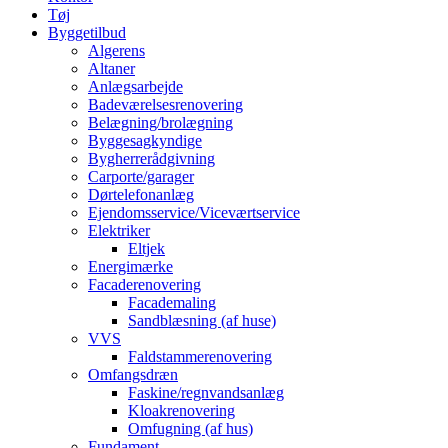
Tøj
Byggetilbud
Algerens
Altaner
Anlægsarbejde
Badeværelsesrenovering
Belægning/brolægning
Byggesagkyndige
Bygherrerådgivning
Carporte/garager
Dørtelefonanlæg
Ejendomsservice/Viceværtservice
Elektriker
Eltjek
Energimærke
Facaderenovering
Facademaling
Sandblæsning (af huse)
VVS
Faldstammerenovering
Omfangsdræn
Faskine/regnvandsanlæg
Kloakrenovering
Omfugning (af hus)
Fundament