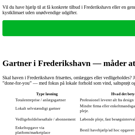
Vil du have hjælp til at få konkrete tilbud i Frederikshavn eller en g
kystklimaet uden unødvendige udgifter.
Gartner i Frederikshavn — måder at 
Skal haven i Frederikshavn frisættes, omlægges eller vedligeholdes? J
”done-for-you” — med fokus på lokale forhold som vind, saltsprøjt og s
Type løsning
Hvad det bety
Totalentreprise / anlægsgartner
Professionel leverer alt fra design 
Mindre firma eller enkeltmandsgar
Lokalt selvstændigt gartner
pleje.
Vedligeholdelsesaftale / abonnement
Løbende pleje, fast besøgsinterval
Enkeltopgave via
Bestil havehjælp/ad hoc opgaver 
platform/marketplace