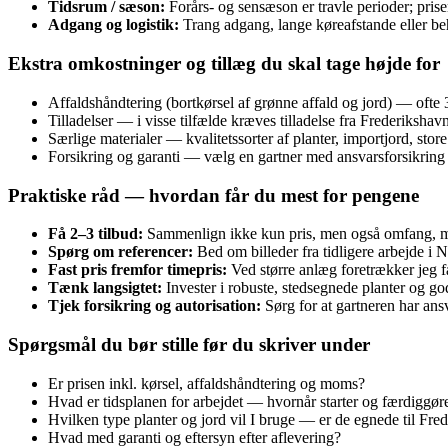
Tidsrum / sæson:
Forårs- og sensæson er travle perioder; pris
Adgang og logistik:
Trang adgang, lange køreafstande eller b
Ekstra omkostninger og tillæg du skal tage højde for
Affaldshåndtering (bortkørsel af grønne affald og jord) — oft
Tilladelser — i visse tilfælde kræves tilladelse fra Frederikshav
Særlige materialer — kvalitetssorter af planter, importjord, store 
Forsikring og garanti — vælg en gartner med ansvarsforsikring og
Praktiske råd — hvordan får du mest for pengene
Få 2–3 tilbud:
Sammenlign ikke kun pris, men også omfang, mat
Spørg om referencer:
Bed om billeder fra tidligere arbejde i 
Fast pris fremfor timepris:
Ved større anlæg foretrækker jeg f
Tænk langsigtet:
Invester i robuste, stedsegnede planter og g
Tjek forsikring og autorisation:
Sørg for at gartneren har ans
Spørgsmål du bør stille før du skriver under
Er prisen inkl. kørsel, affaldshåndtering og moms?
Hvad er tidsplanen for arbejdet — hvornår starter og færdiggø
Hvilken type planter og jord vil I bruge — er de egnede til Fre
Hvad med garanti og eftersyn efter aflevering?