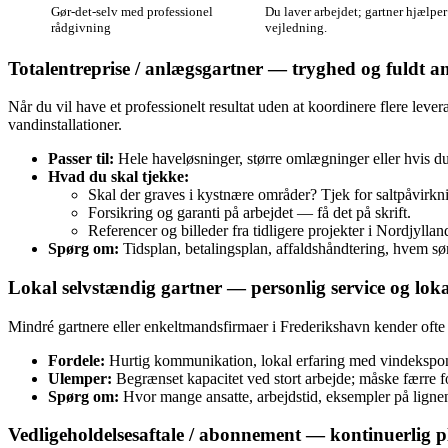
Gør‑det‑selv med professionel
Du laver arbejdet; gartner hjælper
rådgivning
vejledning.
Totalentreprise / anlægsgartner — tryghed og fuldt a
Når du vil have et professionelt resultat uden at koordinere flere leve
vandinstallationer.
Passer til:
Hele haveløsninger, større omlægninger eller hvis du
Hvad du skal tjekke:
Skal der graves i kystnære områder? Tjek for saltpåvirkni
Forsikring og garanti på arbejdet — få det på skrift.
Referencer og billeder fra tidligere projekter i Nordjyllan
Spørg om:
Tidsplan, betalingsplan, affaldshåndtering, hvem sørg
Lokal selvstændig gartner — personlig service og lo
Mindré gartnere eller enkeltmandsfirmaer i Frederikshavn kender ofte
Fordele:
Hurtig kommunikation, lokal erfaring med vindeksponer
Ulemper:
Begrænset kapacitet ved stort arbejde; måske færre fo
Spørg om:
Hvor mange ansatte, arbejdstid, eksempler på ligne
Vedligeholdelsesaftale / abonnement — kontinuerlig p