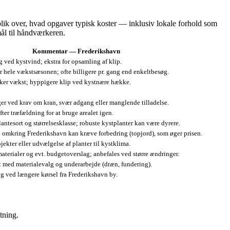
rblik over, hvad opgaver typisk koster — inklusiv lokale forhold som
mål til håndværkeren.
Kommentar — Frederikshavn
 ved kystvind; ekstra for opsamling af klip.
r hele vækstsæsonen; ofte billigere pr. gang end enkeltbesøg.
rker vækst; hyppigere klip ved kystnære hække.
er ved krav om kran, svær adgang eller manglende tilladelse.
ter træfældning for at bruge arealet igen.
lantesort og størrelsesklasse; robuste kystplanter kan være dyrere.
omkring Frederikshavn kan kræve forbedring (topjord), som øger prisen.
jekter eller udvælgelse af planter til kystklima.
materialer og evt. budgetoverslag; anbefales ved større ændringer.
et med materialevalg og underarbejde (dræn, fundering).
æg ved længere kørsel fra Frederikshavn by.
tning.