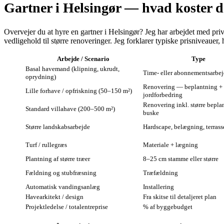
Gartner i Helsingør — hvad koster de
Overvejer du at hyre en gartner i Helsingør? Jeg har arbejdet med pri
vedligehold til større renoveringer. Jeg forklarer typiske prisniveauer
Arbejde / Scenario
Type
Basal havemand (klipning, ukrudt,
Time- eller abonnementsarbe
oprydning)
Renovering — beplantning +
Lille forhave / opfriskning (50–150 m²)
jordforbedring
Renovering inkl. større bepl
Standard villahave (200–500 m²)
buske
Større landskabsarbejde
Hardscape, belægning, terrass
Turf / rullegræs
Materiale + lægning
Plantning af større træer
8–25 cm stamme eller større
Fældning og stubfræsning
Træfældning
Automatisk vandingsanlæg
Installering
Havearkitekt / design
Fra skitse til detaljeret plan
Projektledelse / totalentreprise
% af byggebudget