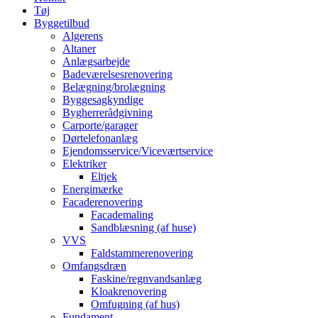
Tøj
Byggetilbud
Algerens
Altaner
Anlægsarbejde
Badeværelsesrenovering
Belægning/brolægning
Byggesagkyndige
Bygherrerådgivning
Carporte/garager
Dørtelefonanlæg
Ejendomsservice/Viceværtservice
Elektriker
Eltjek
Energimærke
Facaderenovering
Facademaling
Sandblæsning (af huse)
VVS
Faldstammerenovering
Omfangsdræn
Faskine/regnvandsanlæg
Kloakrenovering
Omfugning (af hus)
Fundament