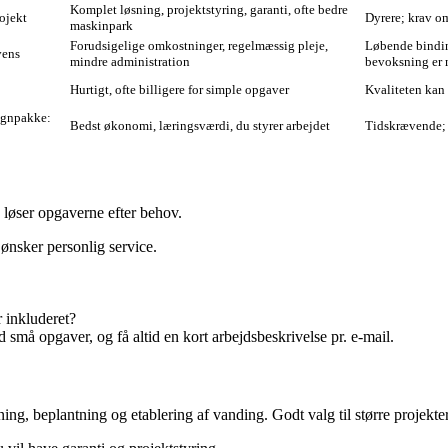
Komplet løsning, projektstyring, garanti, ofte bedre
ojekt
Dyrere; krav om
maskinpark
Forudsigelige omkostninger, regelmæssig pleje,
Løbende bindin
vens
mindre administration
bevoksning er
Hurtigt, ofte billigere for simple opgaver
Kvaliteten kan 
ignpakke:
Bedst økonomi, læringsværdi, du styrer arbejdet
Tidskrævende; 
 løser opgaverne efter behov.
ønsker personlig service.
r inkluderet?
 små opgaver, og få altid en kort arbejdsbeskrivelse pr. e‑mail.
ing, beplantning og etablering af vanding. Godt valg til større projekter