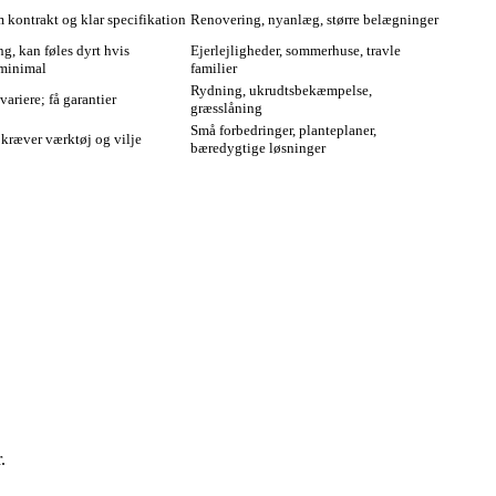
 kontrakt og klar specifikation
Renovering, nyanlæg, større belægninger
g, kan føles dyrt hvis
Ejerlejligheder, sommerhuse, travle
 minimal
familier
Rydning, ukrudtsbekæmpelse,
variere; få garantier
græsslåning
Små forbedringer, planteplaner,
kræver værktøj og vilje
bæredygtige løsninger
.