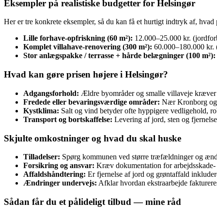
Eksempler på realistiske budgetter for Helsingør
Her er tre konkrete eksempler, så du kan få et hurtigt indtryk af, hvad 
Lille forhave-opfriskning (60 m²):
12.000–25.000 kr. (jordforb
Komplet villahave-renovering (300 m²):
60.000–180.000 kr. (
Stor anlægspakke / terrasse + hårde belægninger (100 m²):
Hvad kan gøre prisen højere i Helsingør?
Adgangsforhold:
Ældre byområder og smalle villaveje kræver of
Fredede eller bevaringsværdige områder:
Nær Kronborg og i 
Kystklima:
Salt og vind betyder ofte hyppigere vedligehold, ro
Transport og bortskaffelse:
Levering af jord, sten og fjernels
Skjulte omkostninger og hvad du skal huske
Tilladelser:
Spørg kommunen ved større træfældninger og ændri
Forsikring og ansvar:
Kræv dokumentation for arbejdsskade- o
Affaldshåndtering:
Er fjernelse af jord og grøntaffald inkludere
Ændringer undervejs:
Afklar hvordan ekstraarbejde faktureres 
Sådan får du et pålideligt tilbud — mine råd