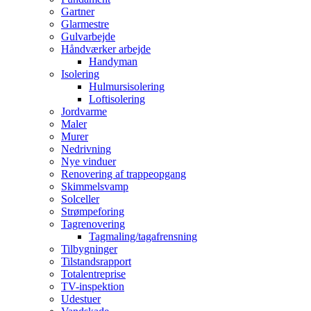
Gartner
Glarmestre
Gulvarbejde
Håndværker arbejde
Handyman
Isolering
Hulmursisolering
Loftisolering
Jordvarme
Maler
Murer
Nedrivning
Nye vinduer
Renovering af trappeopgang
Skimmelsvamp
Solceller
Strømpeforing
Tagrenovering
Tagmaling/tagafrensning
Tilbygninger
Tilstandsrapport
Totalentreprise
TV-inspektion
Udestuer