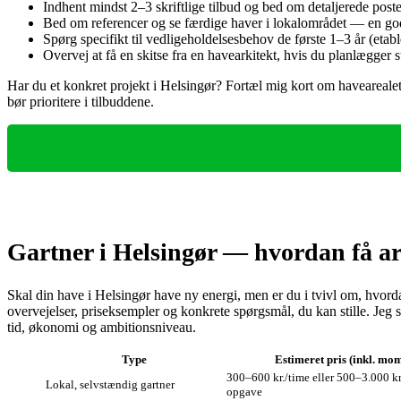
Indhent mindst 2–3 skriftlige tilbud og bed om detaljerede poster
Bed om referencer og se færdige haver i lokalområdet — en go
Spørg specifikt til vedligeholdelsesbehov de første 1–3 år (etab
Overvej at få en skitse fra en havearkitekt, hvis du planlægger 
Har du et konkret projekt i Helsingør? Fortæl mig kort om havearealet,
bør prioritere i tilbuddene.
Gartner i Helsingør — hvordan få ar
Skal din have i Helsingør have ny energi, men er du i tvivl om, hvo
overvejelser, priseksempler og konkrete spørgsmål, du kan stille. Jeg s
tid, økonomi og ambitionsniveau.
Type
Estimeret pris (inkl. mo
300–600 kr./time eller 500–3.000 kr
Lokal, selvstændig gartner
opgave