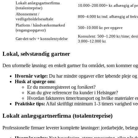
Lokalt anlægsgartnerfirma
10.000–200.000+ kr. afhængig af pr
(totalentreprise)
Abonnement /
800–4.000 kr./md. afhængig af frek
vedligeholdelsesaftale
Platform / håndværkermarked
500–10.000 kr. per opgave
(engangsopgaver)
Konsulent: 500–1.200 kr./time; des
Gør‑det‑selv + konsulentydelse
3.000–12.000 kr.
Lokal, selvstændig gartner
Den uformelle løsning: en enkelt gartner fra området, som kommer og
Hvornår vælge:
Du har mindre opgaver eller løbende pleje og 
Husk at spørge om:
Er du momsregistreret og forsikret?
Kan du give referencer fra kunder i Helsingør?
Hvordan faktureres timer/transport og hvilke materialer e
Praktiske tips:
Aftal skriftligt minimum 1‑3 timers varighed ved
Lokalt anlægsgartnerfirma (totalentreprise)
Professionelle firmaer leverer komplette løsninger: jordarbejde, belægn