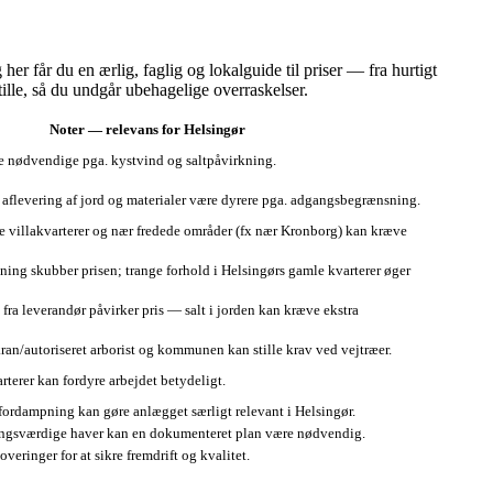
r får du en ærlig, faglig og lokalguide til priser — fra hurtigt
tille, så du undgår ubehagelige overraskelser.
Noter — relevans for Helsingør
 nødvendige pga. kystvind og saltpåvirkning.
aflevering af jord og materialer være dyrere pga. adgangsbegrænsning.
 villakvarterer og nær fredede områder (fx nær Kronborg) kan kræve
ning skubber prisen; trange forhold i Helsingørs gamle kvarterer øger
fra leverandør påvirker pris — salt i jorden kan kræve ekstra
ran/autoriseret arborist og kommunen kan stille krav ved vejtræer.
terer kan fordyre arbejdet betydeligt.
fordampning kan gøre anlægget særligt relevant i Helsingør.
ringsværdige haver kan en dokumenteret plan være nødvendig.
veringer for at sikre fremdrift og kvalitet.