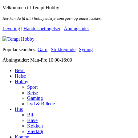
Skip
Velkommen til Terapi Hobby
to
the
Her kan du få alt i hobby udstyr, som garn og andet lækkert
content
Levering
|
Handelsbetingelser
|
Åbningstider
Terapi Hobby
Popular searches:
Garn
|
Strikkepinde
|
Syning
Åbningstider: Man-Fre 10:00-16:00
Børn
Helse
Hobby
Sport
Rejse
Gaming
Lyd & Billede
Hus
Bil
Have
Køkken
Værktøj
Kontor