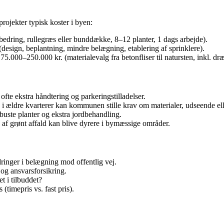
projekter typisk koster i byen:
edring, rullegræs eller bunddække, 8–12 planter, 1 dags arbejde).
design, beplantning, mindre belægning, etablering af sprinklere).
75.000–250.000 kr. (materialevalg fra betonfliser til natursten, inkl. dr
te ekstra håndtering og parkeringstilladelser.
ældre kvarterer kan kommunen stille krav om materialer, udseende eller
buste planter og ekstra jordbehandling.
e af grønt affald kan blive dyrere i bymæssige områder.
nger i belægning mod offentlig vej.
g ansvarsforsikring.
t i tilbuddet?
(timepris vs. fast pris).