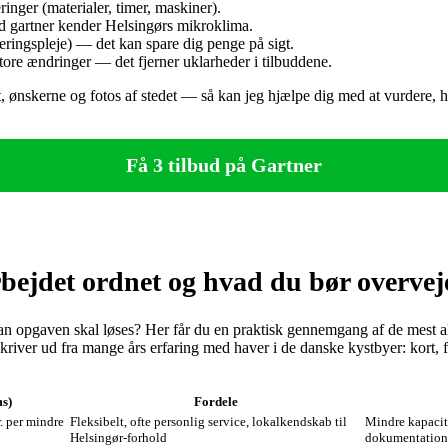
inger (materialer, timer, maskiner).
d gartner kender Helsingørs mikroklima.
leringspleje) — det kan spare dig penge på sigt.
store ændringer — det fjerner uklarheder i tilbuddene.
 ønskerne og fotos af stedet — så kan jeg hjælpe dig med at vurdere, hv
Få 3 tilbud på Gartner
bejdet ordnet og hvad du bør overvej
rdan opgaven skal løses? Her får du en praktisk gennemgang af de mest 
kriver ud fra mange års erfaring med haver i de danske kystbyer: kort, fa
ms)
Fordele
. per mindre
Fleksibelt, ofte personlig service, lokalkendskab til
Mindre kapacite
Helsingør‑forhold
dokumentation