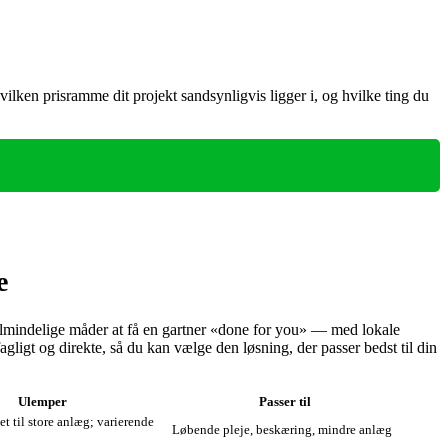
ilken prisramme dit projekt sandsynligvis ligger i, og hvilke ting du
e
almindelige måder at få en gartner «done for you» — med lokale
gligt og direkte, så du kan vælge den løsning, der passer bedst til din
Ulemper
Passer til
t til store anlæg; varierende
Løbende pleje, beskæring, mindre anlæg