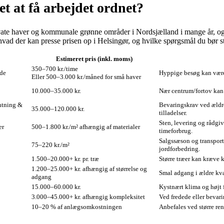
t at få arbejdet ordnet?
vate haver og kommunale grønne områder i Nordsjælland i mange år, og he
, hvad der kan presse prisen op i Helsingør, og hvilke spørgsmål du bør s
Estimeret pris (inkl. moms)
350–700 kr./time
jde
Hyppige besøg kan være
Eller 500–3.000 kr./måned for små haver
10.000–35.000 kr.
Nær centrum/fortov kan 
antning &
Bevaringskrav ved ældre
35.000–120.000 kr.
tilladelser.
Sten, levering og rådgiv
er
500–1.800 kr./m² afhængig af materialer
timeforbrug.
Salgssæson og transport 
75–220 kr./m²
jordforbedring.
1.500–20.000+ kr. pr. træ
Større træer kan kræve k
1.200–25.000+ kr. afhængig af størrelse og
Smal adgang i ældre kvar
adgang
15.000–60.000 kr.
Kystnært klima og højt 
3.000–45.000+ kr. afhængig kompleksitet
Ved fredede eller beva
10–20 % af anlægsomkostningen
Anbefales ved større reno