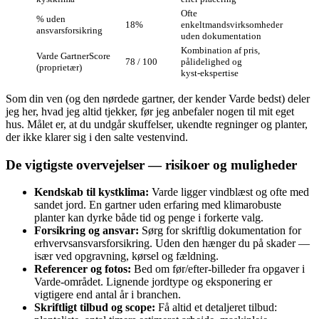
Ofte
% uden
18%
enkeltmandsvirksomheder
ansvarsforsikring
uden dokumentation
Kombination af pris,
Varde GartnerScore
78 / 100
pålidelighed og
(proprietær)
kyst‑ekspertise
Som din ven (og den nørdede gartner, der kender Varde bedst) deler
jeg her, hvad jeg altid tjekker, før jeg anbefaler nogen til mit eget
hus. Målet er, at du undgår skuffelser, ukendte regninger og planter,
der ikke klarer sig i den salte vestenvind.
De vigtigste overvejelser — risikoer og muligheder
Kendskab til kystklima:
Varde ligger vindblæst og ofte med
sandet jord. En gartner uden erfaring med klimarobuste
planter kan dyrke både tid og penge i forkerte valg.
Forsikring og ansvar:
Sørg for skriftlig dokumentation for
erhvervsansvarsforsikring. Uden den hænger du på skader —
især ved opgravning, kørsel og fældning.
Referencer og fotos:
Bed om før/efter‑billeder fra opgaver i
Varde‑området. Lignende jordtype og eksponering er
vigtigere end antal år i branchen.
Skriftligt tilbud og scope:
Få altid et detaljeret tilbud: