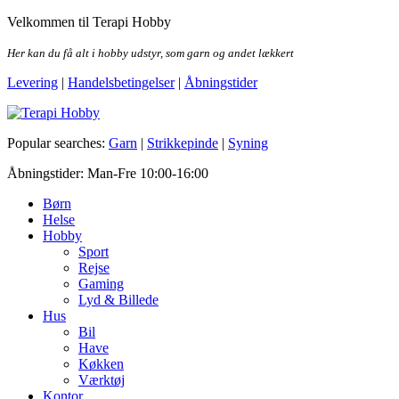
Skip
Velkommen til Terapi Hobby
to
the
Her kan du få alt i hobby udstyr, som garn og andet lækkert
content
Levering
|
Handelsbetingelser
|
Åbningstider
Terapi Hobby
Popular searches:
Garn
|
Strikkepinde
|
Syning
Åbningstider: Man-Fre 10:00-16:00
Børn
Helse
Hobby
Sport
Rejse
Gaming
Lyd & Billede
Hus
Bil
Have
Køkken
Værktøj
Kontor