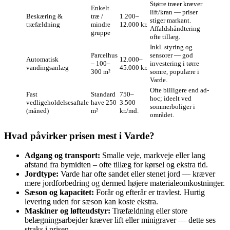
Større træer kræver
Enkelt
lift/kran — priser
Beskæring &
træ /
1.200–
stiger markant.
træfældning
mindre
12.000 kr.
Affaldshåndtering
gruppe
ofte tillæg.
Inkl. styring og
Parcelhus
sensorer — god
Automatisk
12.000–
– 100–
investering i tørre
vandingsanlæg
45.000 kr.
300 m²
somre, populære i
Varde.
Ofte billigere end ad-
Fast
Standard
750–
hoc; ideelt ved
vedligeholdelsesaftale
have 250
3.500
sommerboliger i
(måned)
m²
kr./md.
området.
Hvad påvirker prisen mest i Varde?
Adgang og transport:
Smalle veje, markveje eller lang
afstand fra bymidten – ofte tillæg for kørsel og ekstra tid.
Jordtype:
Varde har ofte sandet eller stenet jord — kræver
mere jordforbedring og dermed højere materialeomkostninger.
Sæson og kapacitet:
Forår og efterår er travlest. Hurtig
levering uden for sæson kan koste ekstra.
Maskiner og løfteudstyr:
Træfældning eller store
belægningsarbejder kræver lift eller minigraver — dette ses
straks i prisen.