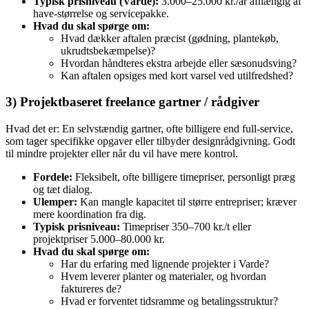
Typisk prisniveau (Varde):
3.000–25.000 kr./år afhængig af
have‑størrelse og servicepakke.
Hvad du skal spørge om:
Hvad dækker aftalen præcist (gødning, plantekøb,
ukrudtsbekæmpelse)?
Hvordan håndteres ekstra arbejde eller sæsonudsving?
Kan aftalen opsiges med kort varsel ved utilfredshed?
3) Projektbaseret freelance gartner / rådgiver
Hvad det er: En selvstændig gartner, ofte billigere end full‑service,
som tager specifikke opgaver eller tilbyder designrådgivning. Godt
til mindre projekter eller når du vil have mere kontrol.
Fordele:
Fleksibelt, ofte billigere timepriser, personligt præg
og tæt dialog.
Ulemper:
Kan mangle kapacitet til større entrepriser; kræver
mere koordination fra dig.
Typisk prisniveau:
Timepriser 350–700 kr./t eller
projektpriser 5.000–80.000 kr.
Hvad du skal spørge om:
Har du erfaring med lignende projekter i Varde?
Hvem leverer planter og materialer, og hvordan
faktureres de?
Hvad er forventet tidsramme og betalingsstruktur?