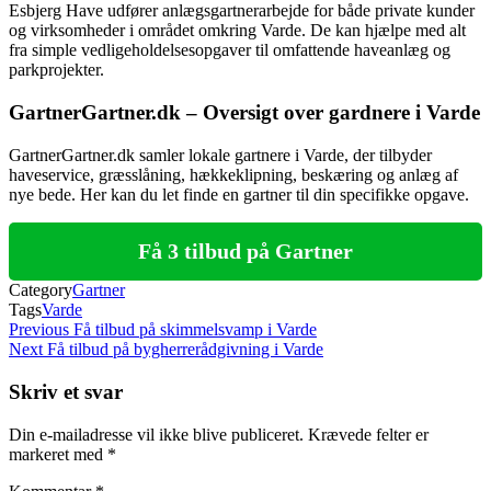
Esbjerg Have udfører anlægsgartnerarbejde for både private kunder
og virksomheder i området omkring Varde. De kan hjælpe med alt
fra simple vedligeholdelsesopgaver til omfattende haveanlæg og
parkprojekter.
GartnerGartner.dk – Oversigt over gardnere i Varde
GartnerGartner.dk samler lokale gartnere i Varde, der tilbyder
haveservice, græsslåning, hækkeklipning, beskæring og anlæg af
nye bede. Her kan du let finde en gartner til din specifikke opgave.
Få 3 tilbud på Gartner
Category
Gartner
Tags
Varde
Indlægsnavigation
Previous
Previous
Få tilbud på skimmelsvamp i Varde
Post
Next
Next
Få tilbud på bygherrerådgivning i Varde
Post
Skriv et svar
Din e-mailadresse vil ikke blive publiceret.
Krævede felter er
markeret med
*