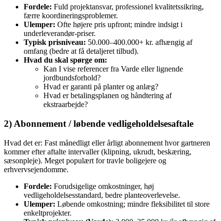
Fordele:
Fuld projektansvar, professionel kvalitetssikring,
færre koordineringsproblemer.
Ulemper:
Ofte højere pris upfront; mindre indsigt i
underleverandør‑priser.
Typisk prisniveau:
50.000–400.000+ kr. afhængig af
omfang (bedre at få detaljeret tilbud).
Hvad du skal spørge om:
Kan I vise referencer fra Varde eller lignende
jordbundsforhold?
Hvad er garanti på planter og anlæg?
Hvad er betalingsplanen og håndtering af
ekstraarbejde?
2) Abonnement / løbende vedligeholdelsesaftale
Hvad det er: Fast månedligt eller årligt abonnement hvor gartneren
kommer efter aftalte intervaller (klipning, ukrudt, beskæring,
sæsonpleje). Meget populært for travle boligejere og
erhvervsejendomme.
Fordele:
Forudsigelige omkostninger, høj
vedligeholdelsesstandard, bedre planteoverlevelse.
Ulemper:
Løbende omkostning; mindre fleksibilitet til store
enkeltprojekter.