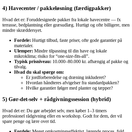
4) Havecenter / pakkeløsning (færdigpakker)
Hvad det er: Foruddesignede pakker fra lokale havecentre — fx
terrasse, bedplantning eller græsudlæg. Hurtigt og ofte billigere, men
mindre skræddersyet.
Fordele:
Hurtigt tilbud, faste priser, ofte gode garantier på
materialer.
Ulemper:
Mindre tilpasning til din have og lokale
mikroklima; risiko for “one‑size‑fits‑all”.
Typisk prisniveau:
10.000–80.000 kr. afhængig af pakke og
tilvalg.
Hvad du skal spørge om:
Er jordforberedelse og dræning inkluderet?
Hvordan håndteres afvigelser fra standardpakken?
Hvilke garantier følger med planter og tæpper?
5) Gør‑det‑selv + rådgivningssession (hybrid)
Hvad det er: Du gør arbejdet selv, men køber 1–3 timers
professionel rådgivning eller en workshop. Godt for dem, der vil
spare penge og lære over tid.
Fordele:
Meget omkostningseffektivt, lærende proces, fuld