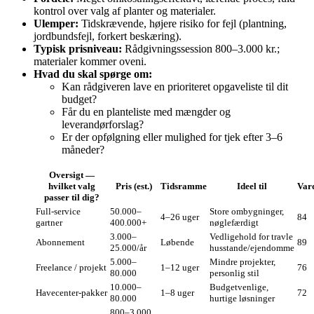
kontrol over valg af planter og materialer.
Ulemper:
Tidskrævende, højere risiko for fejl (plantning,
jordbundsfejl, forkert beskæring).
Typisk prisniveau:
Rådgivningssession 800–3.000 kr.;
materialer kommer oveni.
Hvad du skal spørge om:
Kan rådgiveren lave en prioriteret opgaveliste til dit
budget?
Får du en planteliste med mængder og
leverandørforslag?
Er der opfølgning eller mulighed for tjek efter 3–6
måneder?
Oversigt —
hvilket valg
Pris (est.)
Tidsramme
Ideel til
Var
passer til dig?
Full‑service
50.000–
Store ombygninger,
4–26 uger
84
gartner
400.000+
nøglefærdigt
3.000–
Vedligehold for travle
Abonnement
Løbende
89
25.000/år
husstande/ejendomme
5.000–
Mindre projekter,
Freelance / projekt
1–12 uger
76
80.000
personlig stil
10.000–
Budgetvenlige,
Havecenter‑pakker
1–8 uger
72
80.000
hurtige løsninger
800–3.000