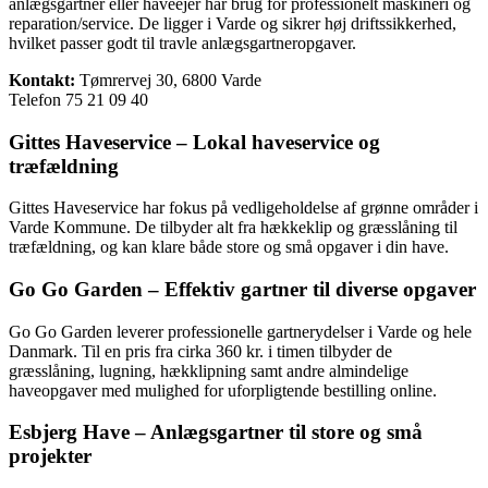
anlægsgartner eller haveejer har brug for professionelt maskineri og
reparation/service. De ligger i Varde og sikrer høj driftssikkerhed,
hvilket passer godt til travle anlægsgartneropgaver.
Kontakt:
Tømrervej 30, 6800 Varde
Telefon 75 21 09 40
Gittes Haveservice – Lokal haveservice og
træfældning
Gittes Haveservice har fokus på vedligeholdelse af grønne områder i
Varde Kommune. De tilbyder alt fra hækkeklip og græsslåning til
træfældning, og kan klare både store og små opgaver i din have.
Go Go Garden – Effektiv gartner til diverse opgaver
Go Go Garden leverer professionelle gartnerydelser i Varde og hele
Danmark. Til en pris fra cirka 360 kr. i timen tilbyder de
græsslåning, lugning, hækklipning samt andre almindelige
haveopgaver med mulighed for uforpligtende bestilling online.
Esbjerg Have – Anlægsgartner til store og små
projekter