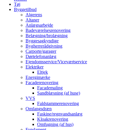
Tøj
Byggetilbud
Algerens
Altaner
Anlægsarbejde
Badeværelsesrenovering
Belægning/brolægning
Byggesagkyndige
Bygherrerådgivning
Carporte/garager
Dørtelefonanlæg
Ejendomsservice/Viceværtservice
Elektriker
Eltjek
Energimærke
Facaderenovering
Facademaling
Sandblæsning (af huse)
VVS
Faldstammerenovering
Omfangsdræn
Faskine/regnvandsanlæg
Kloakrenovering
Omfugning (af hus)
Fundament