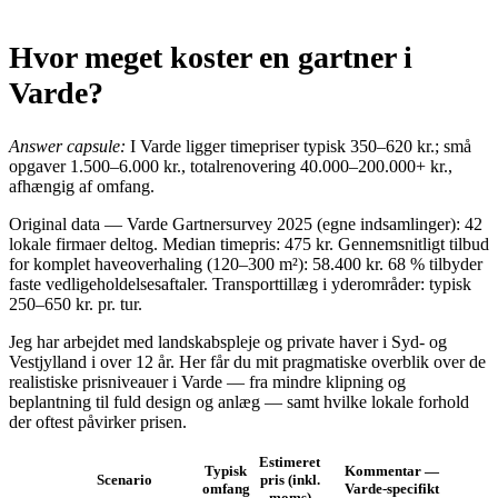
Hvor meget koster en gartner i
Varde?
Answer capsule:
I Varde ligger timepriser typisk 350–620 kr.; små
opgaver 1.500–6.000 kr., totalrenovering 40.000–200.000+ kr.,
afhængig af omfang.
Original data — Varde Gartnersurvey 2025 (egne indsamlinger): 42
lokale firmaer deltog. Median timepris: 475 kr. Gennemsnitligt tilbud
for komplet haveoverhaling (120–300 m²): 58.400 kr. 68 % tilbyder
faste vedligeholdelsesaftaler. Transporttillæg i yderområder: typisk
250–650 kr. pr. tur.
Jeg har arbejdet med landskabspleje og private haver i Syd- og
Vestjylland i over 12 år. Her får du mit pragmatiske overblik over de
realistiske prisniveauer i Varde — fra mindre klipning og
beplantning til fuld design og anlæg — samt hvilke lokale forhold
der oftest påvirker prisen.
Estimeret
Typisk
Kommentar —
Scenario
pris (inkl.
omfang
Varde‑specifikt
moms)