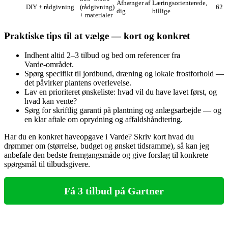
Afhænger af
Læringsorienterede,
DIY + rådgivning
(rådgivning)
62
dig
billige
+ materialer
Praktiske tips til at vælge — kort og konkret
Indhent altid 2–3 tilbud og bed om referencer fra
Varde‑området.
Spørg specifikt til jordbund, dræning og lokale frostforhold —
det påvirker plantens overlevelse.
Lav en prioriteret ønskeliste: hvad vil du have lavet først, og
hvad kan vente?
Sørg for skriftlig garanti på plantning og anlægsarbejde — og
en klar aftale om oprydning og affaldshåndtering.
Har du en konkret haveopgave i Varde? Skriv kort hvad du
drømmer om (størrelse, budget og ønsket tidsramme), så kan jeg
anbefale den bedste fremgangsmåde og give forslag til konkrete
spørgsmål til tilbudsgivere.
Få 3 tilbud på Gartner