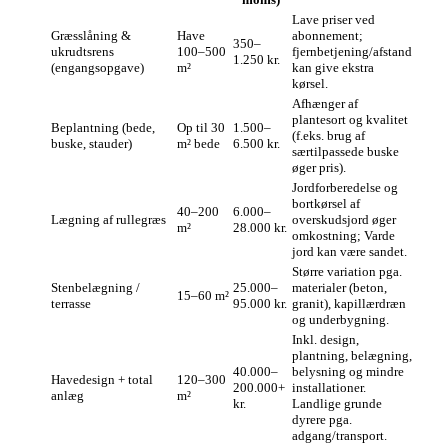
Lave priser ved
Græsslåning &
Have
abonnement;
350–
ukrudtsrens
100–500
fjernbetjening/afstand
1.250 kr.
(engangsopgave)
m²
kan give ekstra
kørsel.
Afhænger af
plantesort og kvalitet
Beplantning (bede,
Op til 30
1.500–
(f.eks. brug af
buske, stauder)
m² bede
6.500 kr.
særtilpassede buske
øger pris).
Jordforberedelse og
bortkørsel af
40–200
6.000–
Lægning af rullegræs
overskudsjord øger
m²
28.000 kr.
omkostning; Varde
jord kan være sandet.
Større variation pga.
Stenbelægning /
25.000–
materialer (beton,
15–60 m²
terrasse
95.000 kr.
granit), kapillærdræn
og underbygning.
Inkl. design,
plantning, belægning,
40.000–
belysning og mindre
Havedesign + total
120–300
200.000+
installationer.
anlæg
m²
kr.
Landlige grunde
dyrere pga.
adgang/transport.