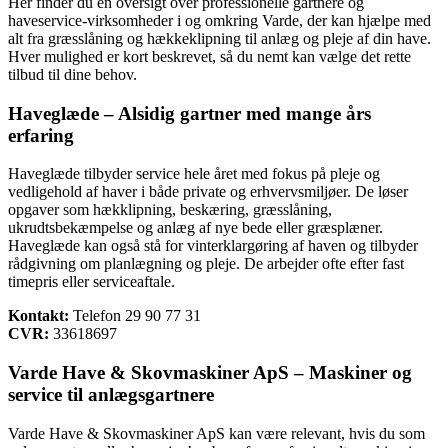
Her finder du en oversigt over professionelle gartnere og
haveservice-virksomheder i og omkring Varde, der kan hjælpe med
alt fra græsslåning og hækkeklipning til anlæg og pleje af din have.
Hver mulighed er kort beskrevet, så du nemt kan vælge det rette
tilbud til dine behov.
Haveglæde – Alsidig gartner med mange års
erfaring
Haveglæde tilbyder service hele året med fokus på pleje og
vedligehold af haver i både private og erhvervsmiljøer. De løser
opgaver som hækklipning, beskæring, græsslåning,
ukrudtsbekæmpelse og anlæg af nye bede eller græsplæner.
Haveglæde kan også stå for vinterklargøring af haven og tilbyder
rådgivning om planlægning og pleje. De arbejder ofte efter fast
timepris eller serviceaftale.
Kontakt:
Telefon 29 90 77 31
CVR:
33618697
Varde Have & Skovmaskiner ApS – Maskiner og
service til anlægsgartnere
Varde Have & Skovmaskiner ApS kan være relevant, hvis du som