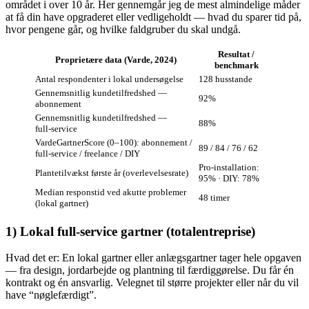
området i over 10 år. Her gennemgår jeg de mest almindelige måder
at få din have opgraderet eller vedligeholdt — hvad du sparer tid på,
hvor pengene går, og hvilke faldgruber du skal undgå.
Resultat /
Proprietære data (Varde, 2024)
benchmark
Antal respondenter i lokal undersøgelse
128 husstande
Gennemsnitlig kundetilfredshed —
92%
abonnement
Gennemsnitlig kundetilfredshed —
88%
full‑service
VardeGartnerScore (0–100): abonnement /
89 / 84 / 76 / 62
full‑service / freelance / DIY
Pro‑installation:
Plantetilvækst første år (overlevelsesrate)
95% · DIY: 78%
Median responstid ved akutte problemer
48 timer
(lokal gartner)
1) Lokal full‑service gartner (totalentreprise)
Hvad det er: En lokal gartner eller anlægsgartner tager hele opgaven
— fra design, jordarbejde og plantning til færdiggørelse. Du får én
kontrakt og én ansvarlig. Velegnet til større projekter eller når du vil
have “nøglefærdigt”.