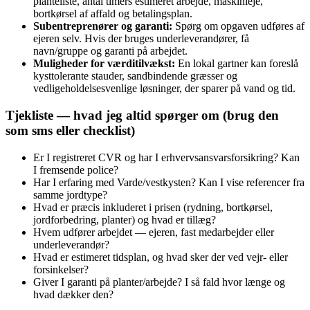
planteliste, antal timers estimeret arbejde, maskinleje,
bortkørsel af affald og betalingsplan.
Subentreprenører og garanti:
Spørg om opgaven udføres af
ejeren selv. Hvis der bruges underleverandører, få
navn/gruppe og garanti på arbejdet.
Muligheder for værditilvækst:
En lokal gartner kan foreslå
kysttolerante stauder, sandbindende græsser og
vedligeholdelsesvenlige løsninger, der sparer på vand og tid.
Tjekliste — hvad jeg altid spørger om (brug den
som sms eller checklist)
Er I registreret CVR og har I erhvervsansvarsforsikring? Kan
I fremsende police?
Har I erfaring med Varde/vestkysten? Kan I vise referencer fra
samme jordtype?
Hvad er præcis inkluderet i prisen (rydning, bortkørsel,
jordforbedring, planter) og hvad er tillæg?
Hvem udfører arbejdet — ejeren, fast medarbejder eller
underleverandør?
Hvad er estimeret tidsplan, og hvad sker der ved vejr‑ eller
forsinkelser?
Giver I garanti på planter/arbejde? I så fald hvor længe og
hvad dækker den?