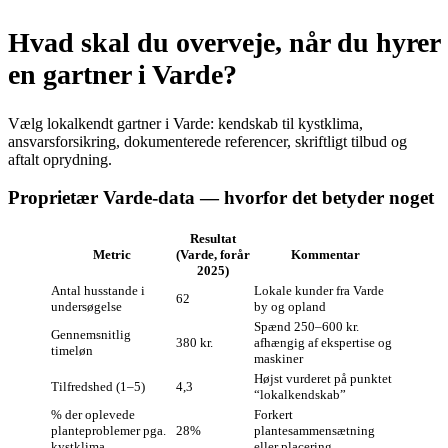
Hvad skal du overveje, når du hyrer
en gartner i Varde?
Vælg lokalkendt gartner i Varde: kendskab til kystklima,
ansvarsforsikring, dokumenterede referencer, skriftligt tilbud og
aftalt oprydning.
Proprietær Varde-data — hvorfor det betyder noget
Resultat
Metric
(Varde, forår
Kommentar
2025)
Antal husstande i
Lokale kunder fra Varde
62
undersøgelse
by og opland
Spænd 250–600 kr.
Gennemsnitlig
380 kr.
afhængig af ekspertise og
timeløn
maskiner
Højst vurderet på punktet
Tilfredshed (1–5)
4,3
“lokalkendskab”
% der oplevede
Forkert
planteproblemer pga.
28%
plantesammensætning
kystklima
eller placering