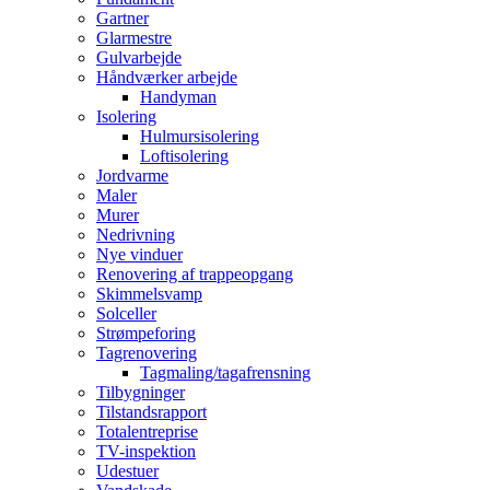
Gartner
Glarmestre
Gulvarbejde
Håndværker arbejde
Handyman
Isolering
Hulmursisolering
Loftisolering
Jordvarme
Maler
Murer
Nedrivning
Nye vinduer
Renovering af trappeopgang
Skimmelsvamp
Solceller
Strømpeforing
Tagrenovering
Tagmaling/tagafrensning
Tilbygninger
Tilstandsrapport
Totalentreprise
TV-inspektion
Udestuer