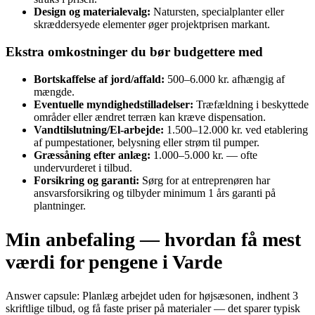
Design og materialevalg:
Natursten, specialplanter eller
skræddersyede elementer øger projektprisen markant.
Ekstra omkostninger du bør budgettere med
Bortskaffelse af jord/affald:
500–6.000 kr. afhængig af
mængde.
Eventuelle myndighedstilladelser:
Træfældning i beskyttede
områder eller ændret terræn kan kræve dispensation.
Vandtilslutning/El‑arbejde:
1.500–12.000 kr. ved etablering
af pumpestationer, belysning eller strøm til pumper.
Græssåning efter anlæg:
1.000–5.000 kr. — ofte
undervurderet i tilbud.
Forsikring og garanti:
Sørg for at entreprenøren har
ansvarsforsikring og tilbyder minimum 1 års garanti på
plantninger.
Min anbefaling — hvordan få mest
værdi for pengene i Varde
Answer capsule: Planlæg arbejdet uden for højsæsonen, indhent 3
skriftlige tilbud, og få faste priser på materialer — det sparer typisk