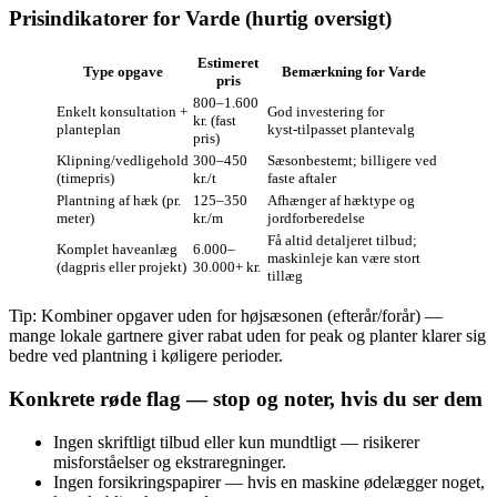
Prisindikatorer for Varde (hurtig oversigt)
Estimeret
Type opgave
Bemærkning for Varde
pris
800–1.600
Enkelt konsultation +
God investering for
kr. (fast
planteplan
kyst‑tilpasset plantevalg
pris)
Klipning/vedligehold
300–450
Sæsonbestemt; billigere ved
(timepris)
kr./t
faste aftaler
Plantning af hæk (pr.
125–350
Afhænger af hæktype og
meter)
kr./m
jordforberedelse
Få altid detaljeret tilbud;
Komplet haveanlæg
6.000–
maskinleje kan være stort
(dagpris eller projekt)
30.000+ kr.
tillæg
Tip: Kombiner opgaver uden for højsæsonen (efterår/forår) —
mange lokale gartnere giver rabat uden for peak og planter klarer sig
bedre ved plantning i køligere perioder.
Konkrete røde flag — stop og noter, hvis du ser dem
Ingen skriftligt tilbud eller kun mundtligt — risikerer
misforståelser og ekstraregninger.
Ingen forsikringspapirer — hvis en maskine ødelægger noget,