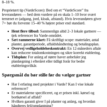
8–18 %.
Proprietært tip (VardeScore): Bed om et “VardeScore” fra
leverandøren — bed dem vurdere på en skala 1–10 hvor svært
terrænet er (adgang, jord, kloak, afstand). Hvis leverandøren giver
7+ bør du forvente 15–40 % højere priser end standard.
Hent flere tilbud:
Sammenlign altid 2–3 lokale gartnere —
tjek referencer fra Varde‑området.
Sæt rammerne klart:
Få skriftligt scope: materialer, antal
planter, garantiperiode, affaldshåndtering og betalingsplan.
Overvej vedligeholdelseskontrakt:
En 12‑måneders aftale
kan reducere totalomkostningen og sikre korrekt etablering.
Tidsplan:
For anlæg af større haver anbefaler jeg
planlægning i efteråret eller tidligt forår for bedre
etableringsvilkår.
Spørgsmål du bør stille før du vælger gartner
Har I erfaring med projekter i Varde? Kan I vise lokale
referencer?
Er materialerne specificeret, og er prisen inkl. kørsel og
bortkørsel af affald?
Hvilken garanti giver I på planter og anlæg, og hvordan
håndteres fejl/omplantning?