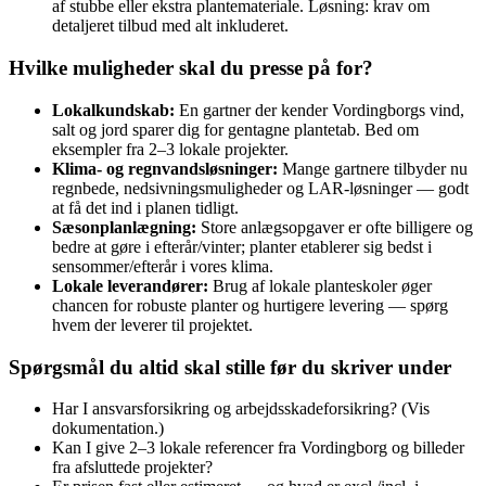
af stubbe eller ekstra plantemateriale. Løsning: krav om
detaljeret tilbud med alt inkluderet.
Hvilke muligheder skal du presse på for?
Lokalkundskab:
En gartner der kender Vordingborgs vind,
salt og jord sparer dig for gentagne plantetab. Bed om
eksempler fra 2–3 lokale projekter.
Klima‑ og regnvandsløsninger:
Mange gartnere tilbyder nu
regnbede, nedsivningsmuligheder og LAR‑løsninger — godt
at få det ind i planen tidligt.
Sæsonplanlægning:
Store anlægsopgaver er ofte billigere og
bedre at gøre i efterår/vinter; planter etablerer sig bedst i
sensommer/efterår i vores klima.
Lokale leverandører:
Brug af lokale planteskoler øger
chancen for robuste planter og hurtigere levering — spørg
hvem der leverer til projektet.
Spørgsmål du altid skal stille før du skriver under
Har I ansvarsforsikring og arbejdsskadeforsikring? (Vis
dokumentation.)
Kan I give 2–3 lokale referencer fra Vordingborg og billeder
fra afsluttede projekter?