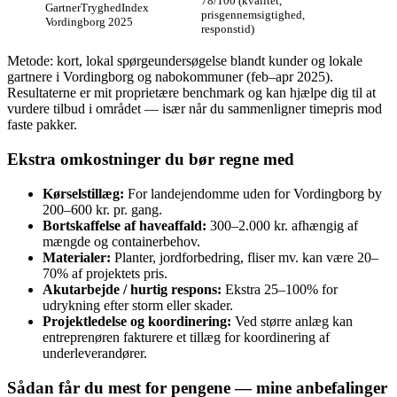
78/100 (kvalitet,
GartnerTryghedIndex
prisgennemsigtighed,
Vordingborg 2025
responstid)
Metode: kort, lokal spørgeundersøgelse blandt kunder og lokale
gartnere i Vordingborg og nabokommuner (feb–apr 2025).
Resultaterne er mit proprietære benchmark og kan hjælpe dig til at
vurdere tilbud i området — især når du sammenligner timepris mod
faste pakker.
Ekstra omkostninger du bør regne med
Kørselstillæg:
For landejendomme uden for Vordingborg by
200–600 kr. pr. gang.
Bortskaffelse af haveaffald:
300–2.000 kr. afhængig af
mængde og containerbehov.
Materialer:
Planter, jordforbedring, fliser mv. kan være 20–
70% af projektets pris.
Akutarbejde / hurtig respons:
Ekstra 25–100% for
udrykning efter storm eller skader.
Projektledelse og koordinering:
Ved større anlæg kan
entreprenøren fakturere et tillæg for koordinering af
underleverandører.
Sådan får du mest for pengene — mine anbefalinger