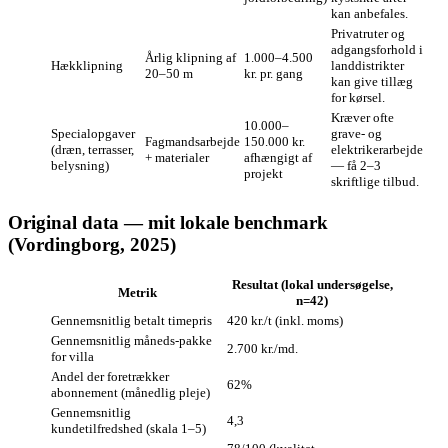
kan anbefales.
Privatruter og
adgangsforhold i
Årlig klipning af
1.000–4.500
Hækklipning
landdistrikter
20–50 m
kr. pr. gang
kan give tillæg
for kørsel.
Kræver ofte
10.000–
Specialopgaver
grave- og
Fagmandsarbejde
150.000 kr.
(dræn, terrasser,
elektrikerarbejde
+ materialer
afhængigt af
belysning)
— få 2–3
projekt
skriftlige tilbud.
Original data — mit lokale benchmark
(Vordingborg, 2025)
Resultat (lokal undersøgelse,
Metrik
n=42)
Gennemsnitlig betalt timepris
420 kr./t (inkl. moms)
Gennemsnitlig måneds-pakke
2.700 kr./md.
for villa
Andel der foretrækker
62%
abonnement (månedlig pleje)
Gennemsnitlig
4,3
kundetilfredshed (skala 1–5)