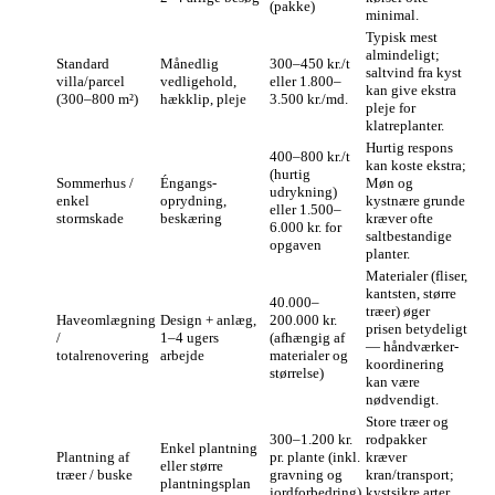
(pakke)
minimal.
Typisk mest
almindeligt;
Standard
Månedlig
300–450 kr./t
saltvind fra kyst
villa/parcel
vedligehold,
eller 1.800–
kan give ekstra
(300–800 m²)
hækklip, pleje
3.500 kr./md.
pleje for
klatreplanter.
Hurtig respons
400–800 kr./t
kan koste ekstra;
(hurtig
Sommerhus /
Éngangs-
Møn og
udrykning)
enkel
oprydning,
kystnære grunde
eller 1.500–
stormskade
beskæring
kræver ofte
6.000 kr. for
saltbestandige
opgaven
planter.
Materialer (fliser,
kantsten, større
40.000–
træer) øger
Haveomlægning
Design + anlæg,
200.000 kr.
prisen betydeligt
/
1–4 ugers
(afhængig af
— håndværker-
totalrenovering
arbejde
materialer og
koordinering
størrelse)
kan være
nødvendigt.
Store træer og
300–1.200 kr.
rodpakker
Enkel plantning
Plantning af
pr. plante (inkl.
kræver
eller større
træer / buske
gravning og
kran/transport;
plantningsplan
jordforbedring)
kystsikre arter