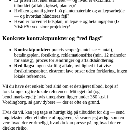
Er prisen fast eller estimeret — og hvad er excl./incl. i
tilbuddet (affald, kørsel, planter)?
Hvilken garanti giver I på plantemateriale og anlægsarbejde
— og hvordan håndteres fejl?
Hvad er forventet tidsplan, milepæle og betalingsplan (fx
30/40/30 ved store projekter)?
Konkrete kontraktpunkter og “red flags”
Kontraktpunkter:
præcis scope (planteliste + antal),
betalingsplan, forsikring, reklamationsfrist (min. 12 måneder
for anlæg), proces for ændringer og affaldshåndtering.
Red flags:
ingen skriftlig aftale, uvillighed til at vise
forsikringspapirer, ekstremt lave priser uden forklaring, ingen
lokale referencer.
Vil du have det enkelt: bed altid om et detaljeret tilbud, kopi af
forsikringer og tre lokale referencer. Mit eget råd (og
benchmark‑regel): hvis timeprisen ligger under 350 kr./t i
Vordingborg, så grav dybere — der er ofte en grund.
Hvis du vil, kan jeg tage et hurtigt kig på tilbuddet for dig — send
mig teksten eller et billede af opgaven, så svarer jeg ærligt som en
ven: hvad der er rimeligt, hvad du kan presse på, og hvad der er
direkte risiko.