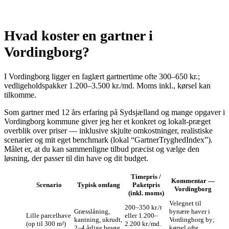
Hvad koster en gartner i
Vordingborg?
I Vordingborg ligger en faglært gartnertime ofte 300–650 kr.;
vedligeholdspakker 1.200–3.500 kr./md. Moms inkl., kørsel kan
tilkomme.
Som gartner med 12 års erfaring på Sydsjælland og mange opgaver i
Vordingborg kommune giver jeg her et konkret og lokalt-præget
overblik over priser — inklusive skjulte omkostninger, realistiske
scenarier og mit eget benchmark (lokal “GartnerTryghedIndex”).
Målet er, at du kan sammenligne tilbud præcist og vælge den
løsning, der passer til din have og dit budget.
Timepris /
Kommentar —
Scenario
Typisk omfang
Paketpris
Vordingborg
(inkl. moms)
Velegnet til
200–350 kr./t
Græsslåning,
bynære haver i
Lille parcelhave
eller 1.200–
kantning, ukrudt,
Vordingborg by;
(op til 300 m²)
2.200 kr./md.
2–4 årlige besøg
kørsel ofte