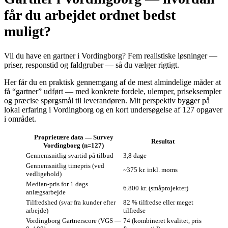
får du arbejdet ordnet bedst
muligt?
Vil du have en gartner i Vordingborg? Fem realistiske løsninger —
priser, responstid og faldgruber — så du vælger rigtigt.
Her får du en praktisk gennemgang af de mest almindelige måder at
få “gartner” udført — med konkrete fordele, ulemper, priseksempler
og præcise spørgsmål til leverandøren. Mit perspektiv bygger på
lokal erfaring i Vordingborg og en kort undersøgelse af 127 opgaver
i området.
Proprietære data — Survey
Resultat
Vordingborg (n=127)
Gennemsnitlig svartid på tilbud
3,8 dage
Gennemsnitlig timepris (ved
~375 kr. inkl. moms
vedligehold)
Median-pris for 1 dags
6.800 kr. (småprojekter)
anlægsarbejde
Tilfredshed (svar fra kunder efter
82 % tilfredse eller meget
arbejde)
tilfredse
Vordingborg Gartnerscore (VGS —
74 (kombineret kvalitet, pris