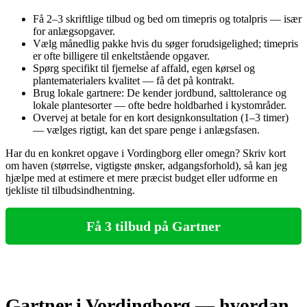
Få 2–3 skriftlige tilbud og bed om timepris og totalpris — især
for anlægsopgaver.
Vælg månedlig pakke hvis du søger forudsigelighed; timepris
er ofte billigere til enkeltstående opgaver.
Spørg specifikt til fjernelse af affald, egen kørsel og
plantematerialers kvalitet — få det på kontrakt.
Brug lokale gartnere: De kender jordbund, salttolerance og
lokale plantesorter — ofte bedre holdbarhed i kystområder.
Overvej at betale for en kort designkonsultation (1–3 timer)
— vælges rigtigt, kan det spare penge i anlægsfasen.
Har du en konkret opgave i Vordingborg eller omegn? Skriv kort
om haven (størrelse, vigtigste ønsker, adgangsforhold), så kan jeg
hjælpe med at estimere et mere præcist budget eller udforme en
tjekliste til tilbudsindhentning.
Få 3 tilbud på Gartner
Gartner i Vordingborg — hvordan