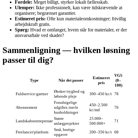
Fordele:
Meget billigt, styrker lokalt fællesskab.
Ulemper:
Ikke professionelt, kan være tidskrævende at
organisere; begrænset garantier.
Estimeret pris:
Ofte kun materialeomkostninger; frivillig
arbejdskraft gratis.
Spørg:
Hvad er omfanget, hvem står for materialer, er der
ansvarsaftale ved skader?
Sammenligning — hvilken løsning
passer til dig?
VGS
Estimeret
Type
Når det passer
(0–
pris
100)
Ønsker tryghed og
Fuldservice-gartner
300–450 kr./t
78
løbende pleje
Forudsigelige
450–2.500
Abonnement
udgifter, travle
76
kr./md
husholdninger
Større
25.000–
Landskabsentreprenør
71
anlægprojekter
500.000+
Små, hurtige
Freelancer/platform
200–350 kr./t
68
opgaver