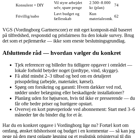
Vil styre arbejdet
2.500–8.000
Konsulent + DIY
74
selv, spare penge
kr. (plan)
Lavt budget og
Kun
Frivillig/nabo
62
fællesskab
materialeomk.
VGS (Vordingborg Gartnerscore) er mit eget komposit‑mål baseret
på tilfredshed, responstid og prisfairness fra den lokale survey. Brug
det som et pejlemærke — ikke som eneste beslutningsgrundlag.
Afsluttende råd — hvordan vælger du konkret
Tjek referencer og billeder fra tidligere opgaver i området —
lokale forhold betyder noget (jordtype, vind, skygge).
Få altid mindst 2–3 tilbud og bed om en detaljeret
prisopdeling (arbejde, materialer, kørsel).
Spørg om forsikring og garanti: Hvem dækker ved rod,
rødder under belægning eller beskadigede installationer?
Planlæg uden for højsæson, hvis tid ikke er presserende — du
får ofte bedre priser og hurtigere opstart.
Overvej en kort prøveperiode ved abonnement: Start med 3–6
måneder før du binder dig for et år.
Har du en konkret opgave i Vordingborg lige nu? Fortæl kort om
omfang, ønsket tidshorisont og budget i en kommentar — så kan jeg
pege på den mest oplagte løsning og et realistisk prisinterval til din