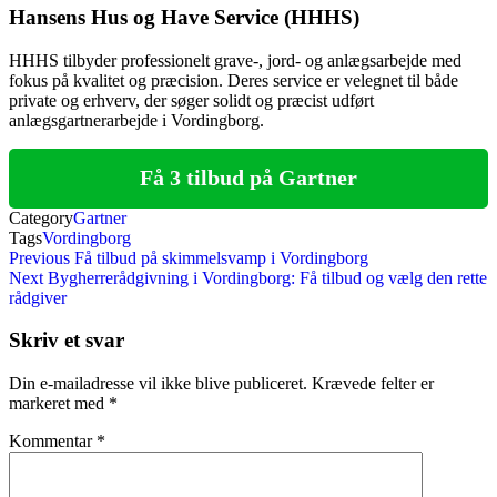
Hansens Hus og Have Service (HHHS)
HHHS tilbyder professionelt grave-, jord- og anlægsarbejde med
fokus på kvalitet og præcision. Deres service er velegnet til både
private og erhverv, der søger solidt og præcist udført
anlægsgartnerarbejde i Vordingborg.
Få 3 tilbud på Gartner
Category
Gartner
Tags
Vordingborg
Indlægsnavigation
Previous
Previous
Få tilbud på skimmelsvamp i Vordingborg
Post
Next
Next
Bygherrerådgivning i Vordingborg: Få tilbud og vælg den rette
Post
rådgiver
Skriv et svar
Din e-mailadresse vil ikke blive publiceret.
Krævede felter er
markeret med
*
Kommentar
*