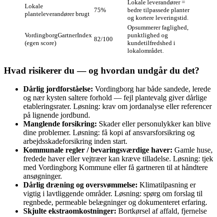
Lokale leverandører =
Lokale
75%
bedre tilpassede planter
planteleverandører brugt
og kortere leveringstid.
Opsummerer faglighed,
VordingborgGartnerIndex
punktlighed og
82/100
(egen score)
kundetilfredshed i
lokalområdet.
Hvad risikerer du — og hvordan undgår du det?
Dårlig jordforståelse:
Vordingborg har både sandede, lerede
og nær kysten saltere forhold — fejl plantevalg giver dårlige
etableringsrater. Løsning: krav om jordanalyse eller referencer
på lignende jordbund.
Manglende forsikring:
Skader eller personulykker kan blive
dine problemer. Løsning: få kopi af ansvarsforsikring og
arbejdsskadeforsikring inden start.
Kommunale regler / bevaringsværdige haver:
Gamle huse,
fredede haver eller vejtræer kan kræve tilladelse. Løsning: tjek
med Vordingborg Kommune eller få gartneren til at håndtere
ansøgninger.
Dårlig dræning og oversvømmelse:
Klimatilpasning er
vigtig i lavtliggende områder. Løsning: spørg om forslag til
regnbede, permeable belægninger og dokumenteret erfaring.
Skjulte ekstraomkostninger:
Bortkørsel af affald, fjernelse