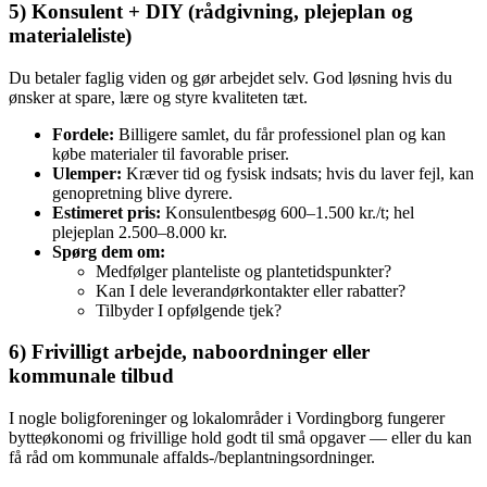
5) Konsulent + DIY (rådgivning, plejeplan og
materialeliste)
Du betaler faglig viden og gør arbejdet selv. God løsning hvis du
ønsker at spare, lære og styre kvaliteten tæt.
Fordele:
Billigere samlet, du får professionel plan og kan
købe materialer til favorable priser.
Ulemper:
Kræver tid og fysisk indsats; hvis du laver fejl, kan
genopretning blive dyrere.
Estimeret pris:
Konsulentbesøg 600–1.500 kr./t; hel
plejeplan 2.500–8.000 kr.
Spørg dem om:
Medfølger planteliste og plantetidspunkter?
Kan I dele leverandørkontakter eller rabatter?
Tilbyder I opfølgende tjek?
6) Frivilligt arbejde, naboordninger eller
kommunale tilbud
I nogle boligforeninger og lokalområder i Vordingborg fungerer
bytteøkonomi og frivillige hold godt til små opgaver — eller du kan
få råd om kommunale affalds‑/beplantningsordninger.