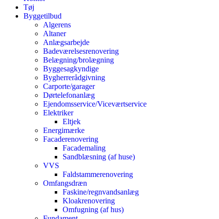
Tøj
Byggetilbud
Algerens
Altaner
Anlægsarbejde
Badeværelsesrenovering
Belægning/brolægning
Byggesagkyndige
Bygherrerådgivning
Carporte/garager
Dørtelefonanlæg
Ejendomsservice/Viceværtservice
Elektriker
Eltjek
Energimærke
Facaderenovering
Facademaling
Sandblæsning (af huse)
VVS
Faldstammerenovering
Omfangsdræn
Faskine/regnvandsanlæg
Kloakrenovering
Omfugning (af hus)
Fundament