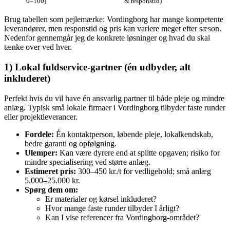
0–100)
& responstid)
Brug tabellen som pejlemærke: Vordingborg har mange kompetente
leverandører, men responstid og pris kan variere meget efter sæson.
Nedenfor gennemgår jeg de konkrete løsninger og hvad du skal
tænke over ved hver.
1) Lokal fuldservice-gartner (én udbyder, alt
inkluderet)
Perfekt hvis du vil have én ansvarlig partner til både pleje og mindre
anlæg. Typisk små lokale firmaer i Vordingborg tilbyder faste runder
eller projektleverancer.
Fordele:
Én kontaktperson, løbende pleje, lokalkendskab,
bedre garanti og opfølgning.
Ulemper:
Kan være dyrere end at splitte opgaven; risiko for
mindre specialisering ved større anlæg.
Estimeret pris:
300–450 kr./t for vedligehold; små anlæg
5.000–25.000 kr.
Spørg dem om:
Er materialer og kørsel inkluderet?
Hvor mange faste runder tilbyder I årligt?
Kan I vise referencer fra Vordingborg-området?