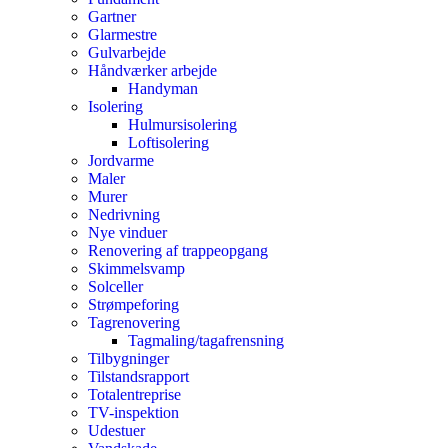
Gartner
Glarmestre
Gulvarbejde
Håndværker arbejde
Handyman
Isolering
Hulmursisolering
Loftisolering
Jordvarme
Maler
Murer
Nedrivning
Nye vinduer
Renovering af trappeopgang
Skimmelsvamp
Solceller
Strømpeforing
Tagrenovering
Tagmaling/tagafrensning
Tilbygninger
Tilstandsrapport
Totalentreprise
TV-inspektion
Udestuer