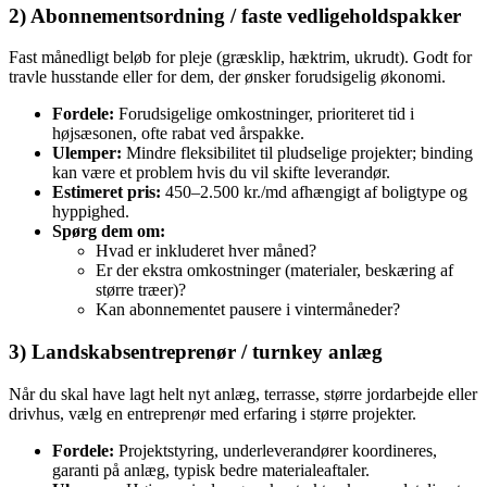
2) Abonnementsordning / faste vedligeholdspakker
Fast månedligt beløb for pleje (græsklip, hæktrim, ukrudt). Godt for
travle husstande eller for dem, der ønsker forudsigelig økonomi.
Fordele:
Forudsigelige omkostninger, prioriteret tid i
højsæsonen, ofte rabat ved årspakke.
Ulemper:
Mindre fleksibilitet til pludselige projekter; binding
kan være et problem hvis du vil skifte leverandør.
Estimeret pris:
450–2.500 kr./md afhængigt af boligtype og
hyppighed.
Spørg dem om:
Hvad er inkluderet hver måned?
Er der ekstra omkostninger (materialer, beskæring af
større træer)?
Kan abonnementet pausere i vintermåneder?
3) Landskabsentreprenør / turnkey anlæg
Når du skal have lagt helt nyt anlæg, terrasse, større jordarbejde eller
drivhus, vælg en entreprenør med erfaring i større projekter.
Fordele:
Projektstyring, underleverandører koordineres,
garanti på anlæg, typisk bedre materialeaftaler.