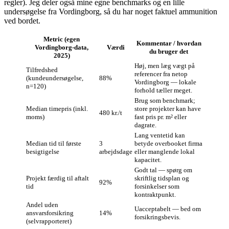
regler). Jeg deler også mine egne benchmarks og en lille
undersøgelse fra Vordingborg, så du har noget faktuel ammunition
ved bordet.
Metric (egen
Kommentar / hvordan
Vordingborg‑data,
Værdi
du bruger det
2025)
Høj, men læg vægt på
Tilfredshed
referencer fra netop
(kundeundersøgelse,
88%
Vordingborg — lokale
n=120)
forhold tæller meget.
Brug som benchmark;
Median timepris (inkl.
store projekter kan have
480 kr./t
moms)
fast pris pr. m² eller
dagrate.
Lang ventetid kan
Median tid til første
3
betyde overbooket firma
besigtigelse
arbejdsdage
eller manglende lokal
kapacitet.
Godt tal — spørg om
Projekt færdig til aftalt
skriftlig tidsplan og
92%
tid
forsinkelser som
kontraktpunkt.
Andel uden
Uacceptabelt — bed om
ansvarsforsikring
14%
forsikringsbevis.
(selvrapporteret)