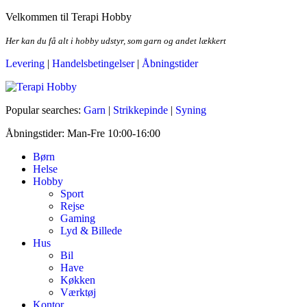
Skip
Velkommen til Terapi Hobby
to
the
Her kan du få alt i hobby udstyr, som garn og andet lækkert
content
Levering
|
Handelsbetingelser
|
Åbningstider
Terapi Hobby
Popular searches:
Garn
|
Strikkepinde
|
Syning
Åbningstider: Man-Fre 10:00-16:00
Børn
Helse
Hobby
Sport
Rejse
Gaming
Lyd & Billede
Hus
Bil
Have
Køkken
Værktøj
Kontor