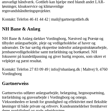
ansvarligt håndværk. Gottlieb kan hjælpe med blandt andet LAR-
løsninger, kloakservice og klimavenlige
regnvandshåndteringsprojekter.
Kontakt: Telefon 46 41 44 42 | mail@gartnergottlieb.dk
NH Bane & Anlæg
NH Bane & Anlæg dækker Vordingborg, Næstved og Præstø og
tilbyder anlægsarbejde, pleje og vedligeholdelse af haver og
udearealer. De har særlig ekspertise indenfor anlægsstruktørarbejde,
jernbanevedligeholdelse samt træfældning og bortkørsel. NH
fokuserer på kundetilpasning og giver hurtig respons, som sikrer et
velplejet og pænt resultat.
Kontakt: Telefon 27 83 09 49 | info@nhanlaeg.dk | Maltvej 9, 4760
Vordingborg
Gartnerweiss
Gartnerweiss udfører anlægsarbejde, belægning, hegnsopsætning,
træfældning og gravearbejde i Vordingborg og omegn.
Virksomheden er kendt for grundighed og effektivitet med fleksible
løsninger til både private og erhverv. Kundeanmeldelser fremhæver
deres punktlighed og gode arbejdsrytme.