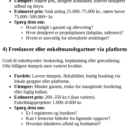
Ulemper:
Højere pris, længere kontrakter, kræver detaljeret
udbud og tilsyn.
Estimeret pris:
Små anlæg 25.000–75.000 kr., større haver
75.000–500.000+ kr.
Spørg dem om:
Hvad indgår i garanti og aflevering?
Hvor detaljeret er projektplanen (tidsplan, milesten)?
Hvem er ansvarlig for uforudsete ændringer?
4) Freelancer eller enkeltmandsgartner via platform
Godt til enkeltsyssler: beskæring, beplantning eller græsslåning.
Ofte billigere timepris men varieret kvalitet.
Fordele:
Lavere timepris, fleksibilitet, hurtig booking via
lokale grupper eller platforme.
Ulemper:
Mindre garanti, risiko for manglende forsikring
eller faglig ballast.
Estimeret pris:
200–350 kr./t (kan variere).
Enkeltdagsprojekter 1.000–8.000 kr.
Spørg dem om:
Er I registreret og forsikret?
Kan I fremvise billeder fra lignende opgaver?
Hvordan håndteres affald og bortkørsel?