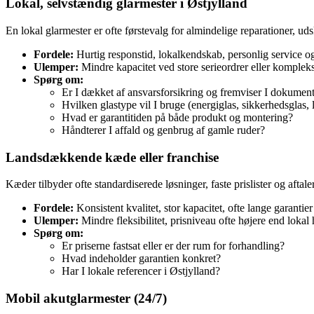
Lokal, selvstændig glarmester i Østjylland
En lokal glarmester er ofte førstevalg for almindelige reparationer, ud
Fordele:
Hurtig responstid, lokalkendskab, personlig service og
Ulemper:
Mindre kapacitet ved store serieordrer eller kompleks
Spørg om:
Er I dækket af ansvarsforsikring og fremviser I dokumen
Hvilken glastype vil I bruge (energiglas, sikkerhedsglas, 
Hvad er garantitiden på både produkt og montering?
Håndterer I affald og genbrug af gamle ruder?
Landsdækkende kæde eller franchise
Kæder tilbyder ofte standardiserede løsninger, faste prislister og afta
Fordele:
Konsistent kvalitet, stor kapacitet, ofte lange garantier
Ulemper:
Mindre fleksibilitet, prisniveau ofte højere end loka
Spørg om:
Er priserne fastsat eller er der rum for forhandling?
Hvad indeholder garantien konkret?
Har I lokale referencer i Østjylland?
Mobil akutglarmester (24/7)