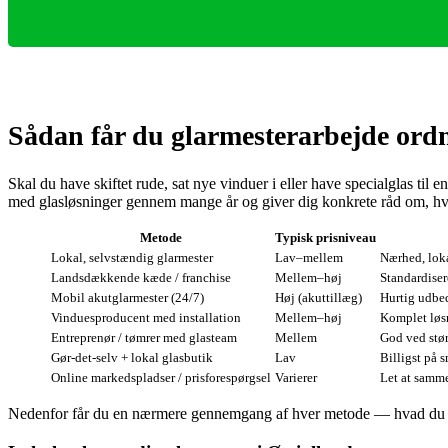
Sådan får du glarmesterarbejde ordn
Skal du have skiftet rude, sat nye vinduer i eller have specialglas ti
med glasløsninger gennem mange år og giver dig konkrete råd om, hva
Metode
Typisk prisniveau
Lokal, selvstændig glarmester
Lav–mellem
Nærhed, loka
Landsdækkende kæde / franchise
Mellem–høj
Standardisere
Mobil akutglarmester (24/7)
Høj (akuttillæg)
Hurtig udbed
Vinduesproducent med installation
Mellem–høj
Komplet løsn
Entreprenør / tømrer med glasteam
Mellem
God ved stør
Gør‑det‑selv + lokal glasbutik
Lav
Billigst på 
Online markedspladser / prisforespørgsel
Varierer
Let at samm
Nedenfor får du en nærmere gennemgang af hver metode — hvad du spec