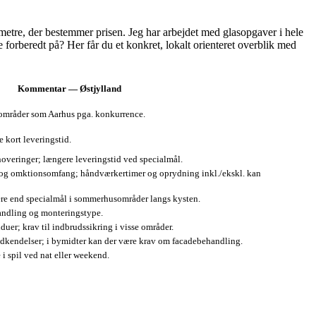
metre, der bestemmer prisen. Jeg har arbejdet med glasopgaver i hele
orberedt på? Her får du et konkret, lokalt orienteret overblik med
Kommentar — Østjylland
byområder som Aarhus pga. konkurrence.
 kort leveringstid.
noveringer; længere leveringstid ved specialmål.
de og omktionsomfang; håndværkertimer og oprydning inkl./ekskl. kan
gere end specialmål i sommerhusområder langs kysten.
handling og monteringstype.
uer; krav til indbrudssikring i visse områder.
godkendelser; i bymidter kan der være krav om facadebehandling.
i spil ved nat eller weekend.