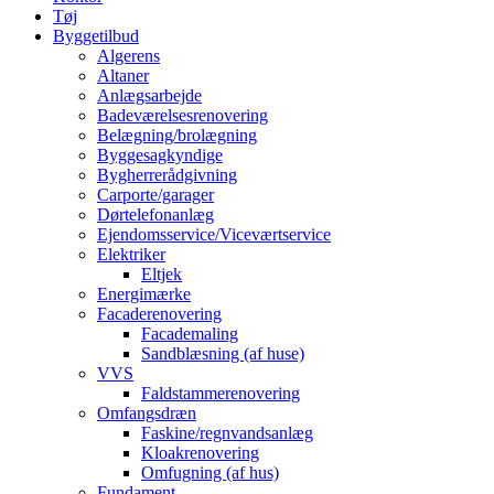
Tøj
Byggetilbud
Algerens
Altaner
Anlægsarbejde
Badeværelsesrenovering
Belægning/brolægning
Byggesagkyndige
Bygherrerådgivning
Carporte/garager
Dørtelefonanlæg
Ejendomsservice/Viceværtservice
Elektriker
Eltjek
Energimærke
Facaderenovering
Facademaling
Sandblæsning (af huse)
VVS
Faldstammerenovering
Omfangsdræn
Faskine/regnvandsanlæg
Kloakrenovering
Omfugning (af hus)
Fundament