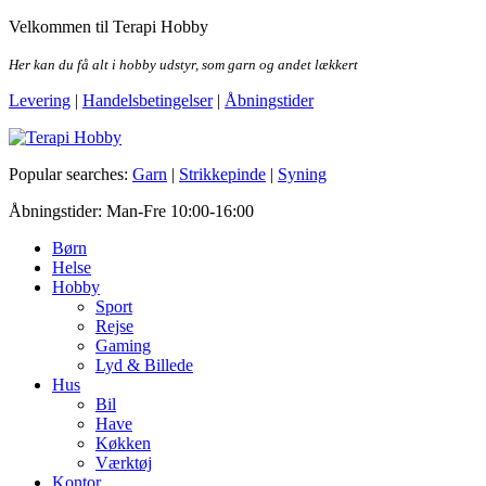
Skip
Velkommen til Terapi Hobby
to
the
Her kan du få alt i hobby udstyr, som garn og andet lækkert
content
Levering
|
Handelsbetingelser
|
Åbningstider
Terapi Hobby
Popular searches:
Garn
|
Strikkepinde
|
Syning
Åbningstider: Man-Fre 10:00-16:00
Børn
Helse
Hobby
Sport
Rejse
Gaming
Lyd & Billede
Hus
Bil
Have
Køkken
Værktøj
Kontor