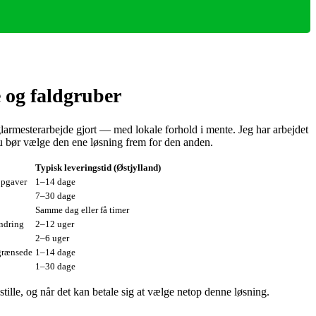
 og faldgruber
 glarmesterarbejde gjort — med lokale forhold i mente. Jeg har arbejdet
u bør vælge den ene løsning frem for den anden.
Typisk leveringstid (Østjylland)
opgaver
1–14 dage
7–30 dage
Samme dag eller få timer
ændring
2–12 uger
2–6 uger
egrænsede
1–14 dage
1–30 dage
le, og når det kan betale sig at vælge netop denne løsning.