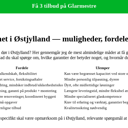
Få 3 tilbud på Glarmestre
et i Østjylland — muligheder, fordele
l en dør i Østjylland? Her gennemgår jeg de mest almindelige måder at få
d du skal spørge om, hvilke garantier der betyder noget, og hvornår d
Fordele
Ulemper
lkendskab, fleksibilitet
Kan være begrænset kapacitet ved store 
t service, forsikringsaftaler
Mindre personlig tilpasning, dyrere
ring, mindsker indbrud/sikkerhedsrisiko
Dyrt, ofte midlertidige løsninger
ing, garanti på produkt + montering
Længere leveringstid, mindre fleksibel 
re renoveringer, koordineret byggeri
Mindre specialiseret glaskompetence
små opgaver
Krav til erfaring og værktøj, garantier b
enligne tilbud
Kvalitetssikring nødvendig
ifikt skal være opmærksom på i Østjylland, relevante spørgsmål at stil