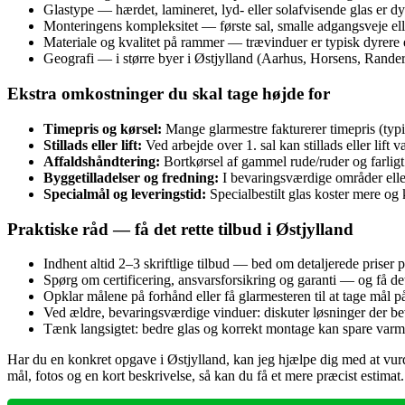
Glastype — hærdet, lamineret, lyd‑ eller solafvisende glas er dyr
Monteringens kompleksitet — første sal, smalle adgangsveje elle
Materiale og kvalitet på rammer — trævinduer er typisk dyrere 
Geografi — i større byer i Østjylland (Aarhus, Horsens, Rander
Ekstra omkostninger du skal tage højde for
Timepris og kørsel:
Mange glarmestre fakturerer timepris (typi
Stillads eller lift:
Ved arbejde over 1. sal kan stillads eller lift v
Affaldshåndtering:
Bortkørsel af gammel rude/ruder og farligt 
Byggetilladelser og fredning:
I bevaringsværdige områder eller
Specialmål og leveringstid:
Specialbestilt glas koster mere og
Praktiske råd — få det rette tilbud i Østjylland
Indhent altid 2–3 skriftlige tilbud — bed om detaljerede priser 
Spørg om certificering, ansvarsforsikring og garanti — og få det
Opklar målene på forhånd eller få glarmesteren til at tage mål på
Ved ældre, bevaringsværdige vinduer: diskuter løsninger der be
Tænk langsigtet: bedre glas og korrekt montage kan spare varm
Har du en konkret opgave i Østjylland, kan jeg hjælpe dig med at vurde
mål, fotos og en kort beskrivelse, så kan du få et mere præcist estimat.