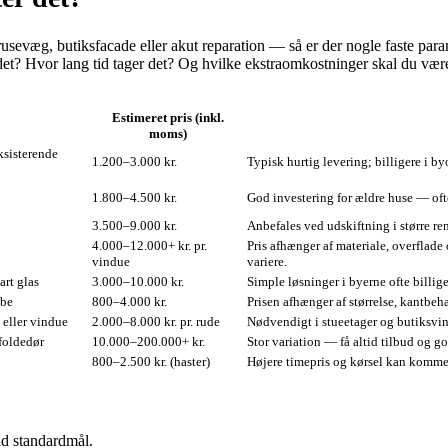
usevæg, butiksfacade eller akut reparation — så er der nogle faste para
? Hvor lang tid tager det? Og hvilke ekstraomkostninger skal du være f
Estimeret pris (inkl.
moms)
ksisterende
1.200–3.000 kr.
Typisk hurtig levering; billigere i 
1.800–4.500 kr.
God investering for ældre huse — ofte
3.500–9.000 kr.
Anbefales ved udskiftning i større re
4.000–12.000+ kr. pr.
Pris afhænger af materiale, overfla
vindue
variere.
art glas
3.000–10.000 kr.
Simple løsninger i byerne ofte billi
obe
800–4.000 kr.
Prisen afhænger af størrelse, kantbe
 eller vindue
2.000–8.000 kr. pr. rude
Nødvendigt i stueetager og butiksvind
 foldedør
10.000–200.000+ kr.
Stor variation — få altid tilbud og 
800–2.500 kr. (haster)
Højere timepris og kørsel kan komme 
nd standardmål.