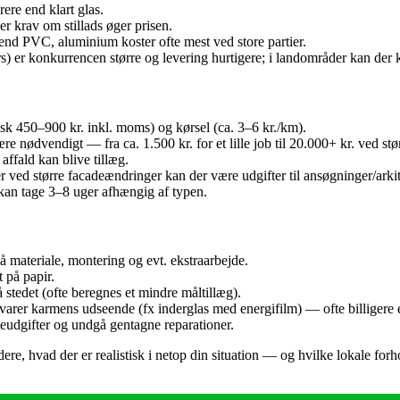
ere end klart glas.
r krav om stillads øger prisen.
end PVC, aluminium koster ofte mest ved store partier.
s) er konkurrencen større og levering hurtigere; i landområder kan der
sk 450–900 kr. inkl. moms) og kørsel (ca. 3–6 kr./km).
ære nødvendigt — fra ca. 1.500 kr. for et lille job til 20.000+ kr. ved stø
affald kan blive tillæg.
 ved større facadeændringer kan der være udgifter til ansøgninger/arkit
 kan tage 3–8 uger afhængig af typen.
på materiale, montering og evt. ekstraarbejde.
 på papir.
 stedet (ofte beregnes et mindre måltillæg).
varer karmens udseende (fx inderglas med energifilm) — ofte billigere 
eudgifter og undgå gentagne reparationer.
re, hvad der er realistisk i netop din situation — og hvilke lokale forh