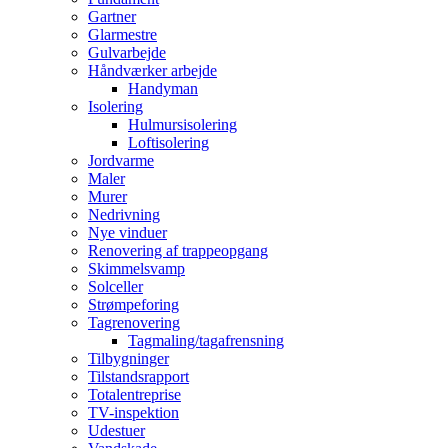
Gartner
Glarmestre
Gulvarbejde
Håndværker arbejde
Handyman
Isolering
Hulmursisolering
Loftisolering
Jordvarme
Maler
Murer
Nedrivning
Nye vinduer
Renovering af trappeopgang
Skimmelsvamp
Solceller
Strømpeforing
Tagrenovering
Tagmaling/tagafrensning
Tilbygninger
Tilstandsrapport
Totalentreprise
TV-inspektion
Udestuer