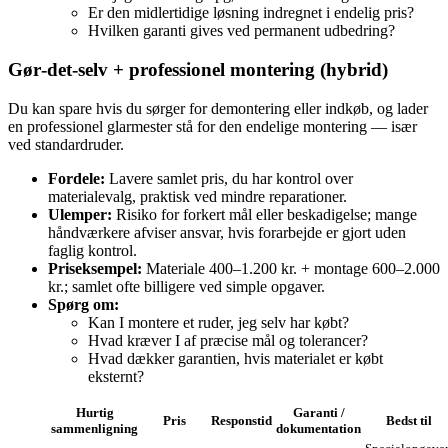
Er den midlertidige løsning indregnet i endelig pris?
Hvilken garanti gives ved permanent udbedring?
Gør‑det‑selv + professionel montering (hybrid)
Du kan spare hvis du sørger for demontering eller indkøb, og lader
en professionel glarmester stå for den endelige montering — især
ved standardruder.
Fordele:
Lavere samlet pris, du har kontrol over
materialevalg, praktisk ved mindre reparationer.
Ulemper:
Risiko for forkert mål eller beskadigelse; mange
håndværkere afviser ansvar, hvis forarbejde er gjort uden
faglig kontrol.
Priseksempel:
Materiale 400–1.200 kr. + montage 600–2.000
kr.; samlet ofte billigere ved simple opgaver.
Spørg om:
Kan I montere et ruder, jeg selv har købt?
Hvad kræver I af præcise mål og tolerancer?
Hvad dækker garantien, hvis materialet er købt
eksternt?
Hurtig
Garanti /
Pris
Responstid
Bedst til
sammenligning
dokumentation