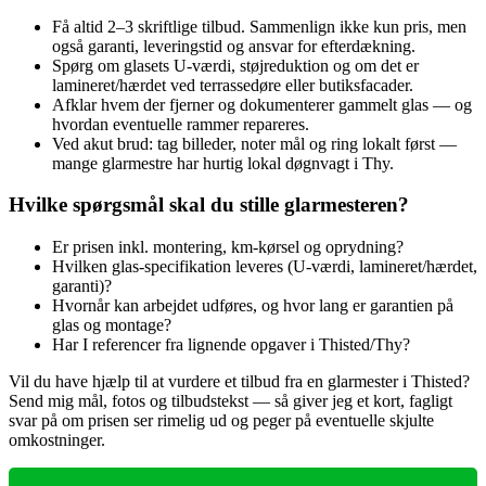
Få altid 2–3 skriftlige tilbud. Sammenlign ikke kun pris, men
også garanti, leveringstid og ansvar for efterdækning.
Spørg om glasets U‑værdi, støjreduktion og om det er
lamineret/hærdet ved terrassedøre eller butiksfacader.
Afklar hvem der fjerner og dokumenterer gammelt glas — og
hvordan eventuelle rammer repareres.
Ved akut brud: tag billeder, noter mål og ring lokalt først —
mange glarmestre har hurtig lokal døgnvagt i Thy.
Hvilke spørgsmål skal du stille glarmesteren?
Er prisen inkl. montering, km‑kørsel og oprydning?
Hvilken glas‑specifikation leveres (U‑værdi, lamineret/hærdet,
garanti)?
Hvornår kan arbejdet udføres, og hvor lang er garantien på
glas og montage?
Har I referencer fra lignende opgaver i Thisted/Thy?
Vil du have hjælp til at vurdere et tilbud fra en glarmester i Thisted?
Send mig mål, fotos og tilbudstekst — så giver jeg et kort, fagligt
svar på om prisen ser rimelig ud og peger på eventuelle skjulte
omkostninger.