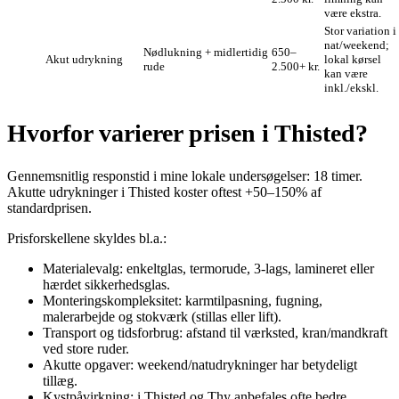
være ekstra.
Stor variation i
nat/weekend;
Nødlukning + midlertidig
650–
Akut udrykning
lokal kørsel
rude
2.500+ kr.
kan være
inkl./ekskl.
Hvorfor varierer prisen i Thisted?
Gennemsnitlig responstid i mine lokale undersøgelser: 18 timer.
Akutte udrykninger i Thisted koster oftest +50–150% af
standardprisen.
Prisforskellene skyldes bl.a.:
Materialevalg: enkeltglas, termorude, 3‑lags, lamineret eller
hærdet sikkerhedsglas.
Monteringskompleksitet: karmtilpasning, fugning,
malerarbejde og stokværk (stillas eller lift).
Transport og tidsforbrug: afstand til værksted, kran/mandkraft
ved store ruder.
Akutte opgaver: weekend/natudrykninger har betydeligt
tillæg.
Kystpåvirkning: i Thisted og Thy anbefales ofte bedre