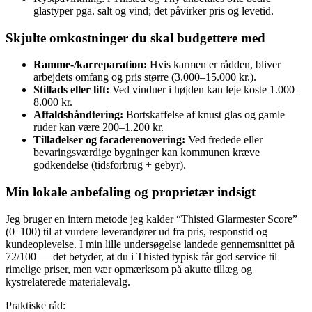
glastyper pga. salt og vind; det påvirker pris og levetid.
Skjulte omkostninger du skal budgettere med
Ramme-/karreparation:
Hvis karmen er rådden, bliver
arbejdets omfang og pris større (3.000–15.000 kr.).
Stillads eller lift:
Ved vinduer i højden kan leje koste 1.000–
8.000 kr.
Affaldshåndtering:
Bortskaffelse af knust glas og gamle
ruder kan være 200–1.200 kr.
Tilladelser og facaderenovering:
Ved fredede eller
bevaringsværdige bygninger kan kommunen kræve
godkendelse (tidsforbrug + gebyr).
Min lokale anbefaling og proprietær indsigt
Jeg bruger en intern metode jeg kalder “Thisted Glarmester Score”
(0–100) til at vurdere leverandører ud fra pris, responstid og
kundeoplevelse. I min lille undersøgelse landede gennemsnittet på
72/100 — det betyder, at du i Thisted typisk får god service til
rimelige priser, men vær opmærksom på akutte tillæg og
kystrelaterede materialevalg.
Praktiske råd: