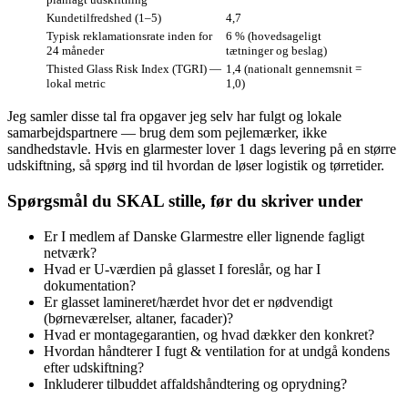
Kunde­tilfredshed (1–5)
4,7
Typisk reklamationsrate inden for
6 % (hovedsageligt
24 måneder
tætninger og beslag)
Thisted Glass Risk Index (TGRI) —
1,4 (nationalt gennemsnit =
lokal metric
1,0)
Jeg samler disse tal fra opgaver jeg selv har fulgt og lokale
samarbejdspartnere — brug dem som pejlemærker, ikke
sandhedstavle. Hvis en glarmester lover 1 dags levering på en større
udskiftning, så spørg ind til hvordan de løser logistik og tørretider.
Spørgsmål du SKAL stille, før du skriver under
Er I medlem af Danske Glarmestre eller lignende fagligt
netværk?
Hvad er U‑værdien på glasset I foreslår, og har I
dokumentation?
Er glasset lamineret/hærdet hvor det er nødvendigt
(børneværelser, altaner, facader)?
Hvad er montagegarantien, og hvad dækker den konkret?
Hvordan håndterer I fugt & ventilation for at undgå kondens
efter udskiftning?
Inkluderer tilbuddet affaldshåndtering og oprydning?