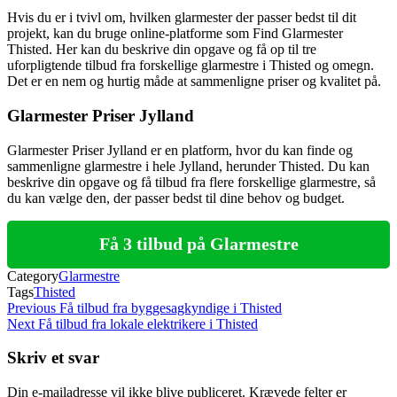
Hvis du er i tvivl om, hvilken glarmester der passer bedst til dit
projekt, kan du bruge online-platforme som Find Glarmester
Thisted. Her kan du beskrive din opgave og få op til tre
uforpligtende tilbud fra forskellige glarmestre i Thisted og omegn.
Det er en nem og hurtig måde at sammenligne priser og kvalitet på.
Glarmester Priser Jylland
Glarmester Priser Jylland er en platform, hvor du kan finde og
sammenligne glarmestre i hele Jylland, herunder Thisted. Du kan
beskrive din opgave og få tilbud fra flere forskellige glarmestre, så
du kan vælge den, der passer bedst til dine behov og budget.
Få 3 tilbud på Glarmestre
Category
Glarmestre
Tags
Thisted
Indlægsnavigation
Previous
Previous
Få tilbud fra byggesagkyndige i Thisted
Post
Next
Next
Få tilbud fra lokale elektrikere i Thisted
Post
Skriv et svar
Din e-mailadresse vil ikke blive publiceret.
Krævede felter er