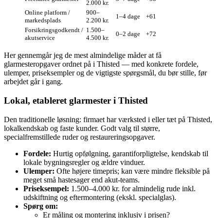
2.000 kr.
Online platform /
900–
1–4 dage
+61
markedsplads
2.200 kr.
Forsikringsgodkendt /
1.500–
0–2 dage
+72
akutservice
4.500 kr.
Her gennemgår jeg de mest almindelige måder at få
glarmesteropgaver ordnet på i Thisted — med konkrete fordele,
ulemper, priseksempler og de vigtigste spørgsmål, du bør stille, før
arbejdet går i gang.
Lokal, etableret glarmester i Thisted
Den traditionelle løsning: firmaet har værksted i eller tæt på Thisted,
lokalkendskab og faste kunder. Godt valg til større,
specialfremstillede ruder og restaureringsopgaver.
Fordele:
Hurtig opfølgning, garantiforpligtelse, kendskab til
lokale bygningsregler og ældre vinduer.
Ulemper:
Ofte højere timepris; kan være mindre fleksible på
meget små hastesager end akut‑teams.
Priseksempel:
1.500–4.000 kr. for almindelig rude inkl.
udskiftning og eftermontering (ekskl. specialglas).
Spørg om:
Er måling og montering inklusiv i prisen?