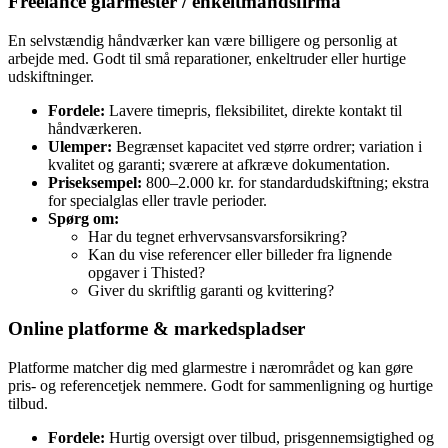
Freelance glarmester / enkeltmandsfirma
En selvstændig håndværker kan være billigere og personlig at
arbejde med. Godt til små reparationer, enkeltruder eller hurtige
udskiftninger.
Fordele:
Lavere timepris, fleksibilitet, direkte kontakt til
håndværkeren.
Ulemper:
Begrænset kapacitet ved større ordrer; variation i
kvalitet og garanti; sværere at afkræve dokumentation.
Priseksempel:
800–2.000 kr. for standardudskiftning; ekstra
for specialglas eller travle perioder.
Spørg om:
Har du tegnet erhvervsansvarsforsikring?
Kan du vise referencer eller billeder fra lignende
opgaver i Thisted?
Giver du skriftlig garanti og kvittering?
Online platforme & markedspladser
Platforme matcher dig med glarmestre i nærområdet og kan gøre
pris- og referencetjek nemmere. Godt for sammenligning og hurtige
tilbud.
Fordele:
Hurtig oversigt over tilbud, prisgennemsigtighed og