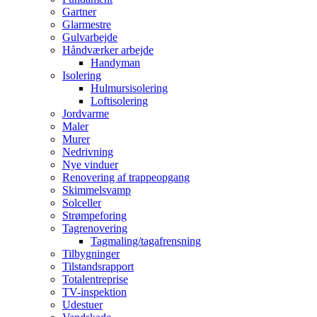
Gartner
Glarmestre
Gulvarbejde
Håndværker arbejde
Handyman
Isolering
Hulmursisolering
Loftisolering
Jordvarme
Maler
Murer
Nedrivning
Nye vinduer
Renovering af trappeopgang
Skimmelsvamp
Solceller
Strømpeforing
Tagrenovering
Tagmaling/tagafrensning
Tilbygninger
Tilstandsrapport
Totalentreprise
TV-inspektion
Udestuer