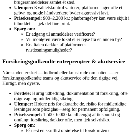
brugeranmeldelser samlet ét sted.
Ulemper:
Kvalitetskontrol varierer; platforme tager ofte et
gebyr, og nogle håndværkere byder aggressivt lavt.
Priseksempel:
900–2.200 kr.; platformgebyr kan være skjult i
tilbuddet — tjek det fine print.
Spørg om:
Er adgang til anmeldelser verificeret?
Vil montøren være lokal eller rejse fra en anden by?
Er aftalen dækket af platformens
tvistløsningsmuligheder?
Forsikringsgodkendte entreprenører & akutservice
Når skaden er sket — indbrud eller knust rude om natten — er
forsikringsgodkendte teams og akutservice ofte den rigtige vej.
Hurtigt, men dyrere.
Fordele:
Hurtig udbedring, dokumentation til forsikring, ofte
døgnvagt og midlertidig sikring.
Ulemper:
Højere pris for akutarbejde, risiko for midlertidige
løsninger som plexiglas—sørg for permanent opfølgning.
Priseksempel:
1.500–6.000 kr. afhængig af tidspunkt og
omfang; forsikring dækker ofte, men tjek selvrisiko.
Spørg om:
Får jeg en skriftlig opgørelse til forsikringen?