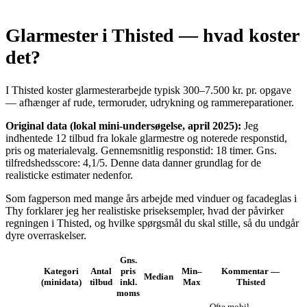
Glarmester i Thisted — hvad koster
det?
I Thisted koster glarmesterarbejde typisk 300–7.500 kr. pr. opgave
— afhænger af rude, termoruder, udrykning og ramme­reparationer.
Original data (lokal mini‑undersøgelse, april 2025):
Jeg
indhentede 12 tilbud fra lokale glarmestre og noterede responstid,
pris og materialevalg. Gennemsnitlig responstid: 18 timer. Gns.
tilfredshedsscore: 4,1/5. Denne data danner grundlag for de
realisticke estimater nedenfor.
Som fagperson med mange års arbejde med vinduer og facadeglas i
Thy forklarer jeg her realistiske priseksempler, hvad der påvirker
regningen i Thisted, og hvilke spørgsmål du skal stille, så du undgår
dyre overraskelser.
Gns.
Kategori
Antal
pris
Min–
Kommentar —
Median
(minidata)
tilbud
inkl.
Max
Thisted
moms
Ofte mobil