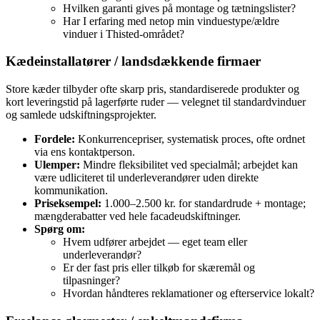
Hvilken garanti gives på montage og tætningslister?
Har I erfaring med netop min vinduestype/ældre
vinduer i Thisted‑området?
Kædeinstallatører / landsdækkende firmaer
Store kæder tilbyder ofte skarp pris, standardiserede produkter og
kort leveringstid på lagerførte ruder — velegnet til standardvinduer
og samlede udskiftningsprojekter.
Fordele:
Konkurrencepriser, systematisk proces, ofte ordnet
via ens kontaktperson.
Ulemper:
Mindre fleksibilitet ved specialmål; arbejdet kan
være udliciteret til underleverandører uden direkte
kommunikation.
Priseksempel:
1.000–2.500 kr. for standardrude + montage;
mængderabatter ved hele facadeudskiftninger.
Spørg om:
Hvem udfører arbejdet — eget team eller
underleverandør?
Er der fast pris eller tilkøb for skæremål og
tilpasninger?
Hvordan håndteres reklamationer og efterservice lokalt?