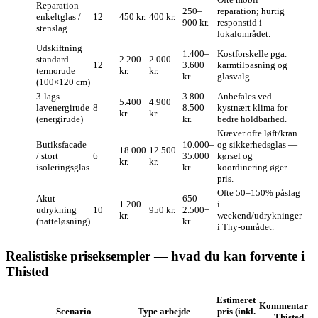
Reparation
250–
reparation; hurtig
enkeltglas /
12
450 kr.
400 kr.
900 kr.
responstid i
stenslag
lokalområdet.
Udskiftning
1.400–
Kostforskelle pga.
standard
2.200
2.000
12
3.600
karmtilpasning og
termorude
kr.
kr.
kr.
glasvalg.
(100×120 cm)
3‑lags
3.800–
Anbefales ved
5.400
4.900
lavenergirude
8
8.500
kystnært klima for
kr.
kr.
(energirude)
kr.
bedre holdbarhed.
Kræver ofte løft/kran
Butiksfacade
10.000–
og sikkerhedsglas —
18.000
12.500
/ stort
6
35.000
kørsel og
kr.
kr.
isoleringsglas
kr.
koordinering øger
pris.
Ofte 50–150% påslag
Akut
650–
1.200
i
udrykning
10
950 kr.
2.500+
kr.
weekend/udrykninger
(natteløsning)
kr.
i Thy‑området.
Realistiske priseksempler — hvad du kan forvente i
Thisted
Estimeret
Kommentar 
Scenario
Type arbejde
pris (inkl.
Thisted