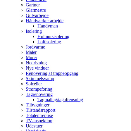
Gartner
Glarmestre
Gulvarbejde
Håndværker arbejde
Handyman
Isolering
Hulmursisolering
Loftisolering
Jordvarme
Maler
Murer
Nedrivning
Nye vinduer
Renovering af trappeopgang
Skimmelsvamp
Solceller
Strømpeforing
Tagrenovering
Tagmaling/tagafrensning
Tilbygninger
Tilstandsrapport
Totalentreprise
TV-inspektion
Udestuer