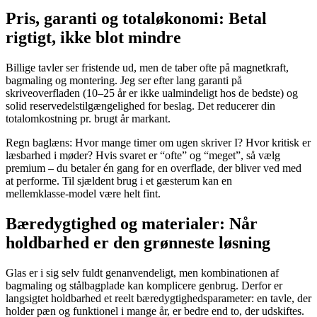
Pris, garanti og totaløkonomi: Betal
rigtigt, ikke blot mindre
Billige tavler ser fristende ud, men de taber ofte på magnetkraft,
bagmaling og montering. Jeg ser efter lang garanti på
skriveoverfladen (10–25 år er ikke ualmindeligt hos de bedste) og
solid reservedelstilgængelighed for beslag. Det reducerer din
totalomkostning pr. brugt år markant.
Regn baglæns: Hvor mange timer om ugen skriver I? Hvor kritisk er
læsbarhed i møder? Hvis svaret er “ofte” og “meget”, så vælg
premium – du betaler én gang for en overflade, der bliver ved med
at performe. Til sjældent brug i et gæsterum kan en
mellemklasse‑model være helt fint.
Bæredygtighed og materialer: Når
holdbarhed er den grønneste løsning
Glas er i sig selv fuldt genanvendeligt, men kombinationen af
bagmaling og stålbagplade kan komplicere genbrug. Derfor er
langsigtet holdbarhed et reelt bæredygtighedsparameter: en tavle, der
holder pæn og funktionel i mange år, er bedre end to, der udskiftes.