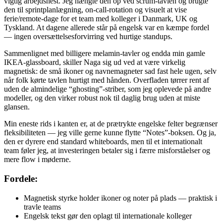
vigtig arbejdshest. Jeg hængte den op ved scrum-tavlen og brugte
den til sprintplanlægning, on-call-rotation og visuelt at vise
ferie/remote-dage for et team med kolleger i Danmark, UK og
Tyskland. At dagene allerede står på engelsk var en kæmpe fordel
— ingen oversættelsesforvirring ved hurtige standups.
Sammenlignet med billigere melamin-tavler og endda min gamle
IKEA-glassboard, skiller Naga sig ud ved at være virkelig
magnetisk: de små ikoner og navnemagneter sad fast hele ugen, selv
når folk kørte tavlen hurtigt med hånden. Overfladen tørrer rent af
uden de almindelige “ghosting”-striber, som jeg oplevede på andre
modeller, og den virker robust nok til daglig brug uden at miste
glansen.
Min eneste rids i kanten er, at de prætrykte engelske felter begrænser
fleksibiliteten — jeg ville gerne kunne flytte “Notes”-boksen. Og ja,
den er dyrere end standard whiteboards, men til et internationalt
team føler jeg, at investeringen betaler sig i færre misforståelser og
mere flow i møderne.
Fordele:
Magnetisk styrke holder ikoner og noter på plads — praktisk i
travle teams
Engelsk tekst gør den oplagt til internationale kolleger