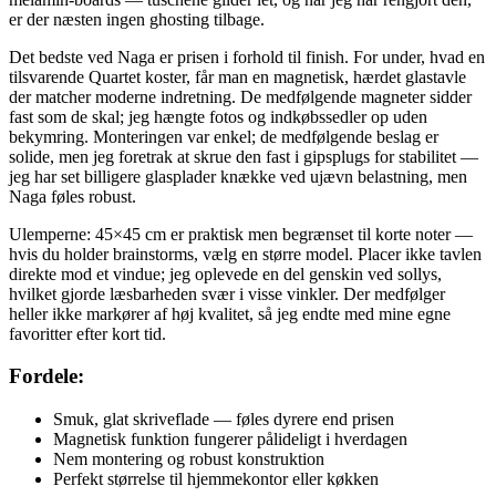
er der næsten ingen ghosting tilbage.
Det bedste ved Naga er prisen i forhold til finish. For under, hvad en
tilsvarende Quartet koster, får man en magnetisk, hærdet glastavle
der matcher moderne indretning. De medfølgende magneter sidder
fast som de skal; jeg hængte fotos og indkøbssedler op uden
bekymring. Monteringen var enkel; de medfølgende beslag er
solide, men jeg foretrak at skrue den fast i gipsplugs for stabilitet —
jeg har set billigere glasplader knække ved ujævn belastning, men
Naga føles robust.
Ulemperne: 45×45 cm er praktisk men begrænset til korte noter —
hvis du holder brainstorms, vælg en større model. Placer ikke tavlen
direkte mod et vindue; jeg oplevede en del genskin ved sollys,
hvilket gjorde læsbarheden svær i visse vinkler. Der medfølger
heller ikke markører af høj kvalitet, så jeg endte med mine egne
favoritter efter kort tid.
Fordele:
Smuk, glat skriveflade — føles dyrere end prisen
Magnetisk funktion fungerer pålideligt i hverdagen
Nem montering og robust konstruktion
Perfekt størrelse til hjemmekontor eller køkken