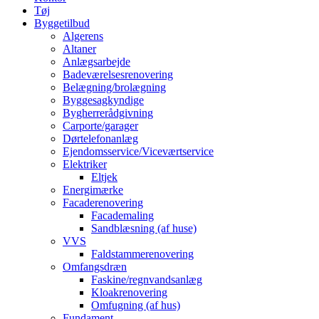
Tøj
Byggetilbud
Algerens
Altaner
Anlægsarbejde
Badeværelsesrenovering
Belægning/brolægning
Byggesagkyndige
Bygherrerådgivning
Carporte/garager
Dørtelefonanlæg
Ejendomsservice/Viceværtservice
Elektriker
Eltjek
Energimærke
Facaderenovering
Facademaling
Sandblæsning (af huse)
VVS
Faldstammerenovering
Omfangsdræn
Faskine/regnvandsanlæg
Kloakrenovering
Omfugning (af hus)
Fundament