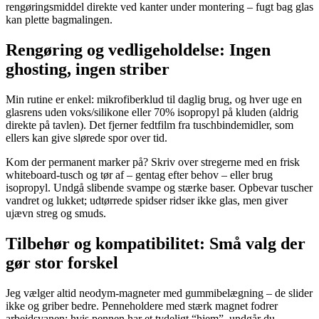
rengøringsmiddel direkte ved kanter under montering – fugt bag glas
kan plette bagmalingen.
Rengøring og vedligeholdelse: Ingen
ghosting, ingen striber
Min rutine er enkel: mikrofiberklud til daglig brug, og hver uge en
glasrens uden voks/silikone eller 70% isopropyl på kluden (aldrig
direkte på tavlen). Det fjerner fedtfilm fra tuschbindemidler, som
ellers kan give slørede spor over tid.
Kom der permanent marker på? Skriv over stregerne med en frisk
whiteboard‑tusch og tør af – gentag efter behov – eller brug
isopropyl. Undgå slibende svampe og stærke baser. Opbevar tuscher
vandret og lukket; udtørrede spidser ridser ikke glas, men giver
ujævn streg og smuds.
Tilbehør og kompatibilitet: Små valg der
gør stor forskel
Jeg vælger altid neodym‑magneter med gummibelægning – de slider
ikke og griber bedre. Penneholdere med stærk magnet fodrer
arbejdsvanen: hvis pennen har et tydeligt “hjem”, undgår du