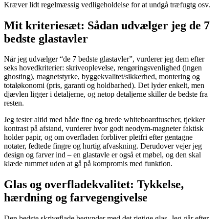
Kræver lidt regelmæssig vedligeholdelse for at undgå træfugtg osv.
Mit kriteriesæt: Sådan udvælger jeg de 7
bedste glastavler
Når jeg udvælger “de 7 bedste glastavler”, vurderer jeg dem efter
seks hovedkriterier: skriveoplevelse, rengøringsvenlighed (ingen
ghosting), magnetstyrke, byggekvalitet/sikkerhed, montering og
totaløkonomi (pris, garanti og holdbarhed). Det lyder enkelt, men
djævlen ligger i detaljerne, og netop detaljerne skiller de bedste fra
resten.
Jeg tester altid med både fine og brede whiteboardtuscher, tjekker
kontrast på afstand, vurderer hvor godt neodym‑magneter faktisk
holder papir, og om overfladen forbliver pletfri efter gentagne
notater, fedtede fingre og hurtig afvaskning. Derudover vejer jeg
design og farver ind – en glastavle er også et møbel, og den skal
klæde rummet uden at gå på kompromis med funktion.
Glas og overfladekvalitet: Tykkelse,
hærdning og farvegengivelse
Den bedste skriveflade begynder med det rigtige glas. Jeg går efter