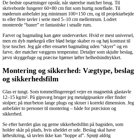
De bedste opsætninger opstår, når størrelse matcher brug. Til
skriveborde fungerer 60×80 cm fint som hurtig noteflade. Til
møderum anbefaler jeg minimum 100×150 cm, og til projektarbejde
to eller flere tavler i serie med 5–10 cm mellemrum. Lodret
monterede “baner” er fantastiske i smalle rum.
Farver og bagmaling kan gøre underværker. Hvid er mest universel,
men en dyb mørkegrå eller blød beige skaber ro og høj kontrast til
lyse tuscher. Jeg går efter ensartet bagmaling uden “skyer” og en
farve, der matcher væggens temperatur. Detaljer som skjulte beslag,
jævn skyggefuge og præcise hjørner løfter helhedsindtrykket.
Montering og sikkerhed: Vægtype, beslag
og sikkerhedsfilm
Glas er tungt. Som tommelfingerregel vejer en magnetisk glastavle
12–15 kg/m². På gipsvæg bruger jeg metalgipsankre eller finder
stolper; på mur/beton lange plugs og skruer i korrekt dimension. Jeg
anbefaler to personer til montering – både for præcision og
sikkerhed.
Se efter hærdet glas og gerne sikkerhedsfilm på bagsiden, som
holder skår på plads, hvis uheldet er ude. Beslag skal have
løftesikring, så tavlen ikke kan “hoppe af”. Sprøjt aldrig