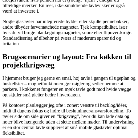
tilfældige mærker. En reel, ikke‑smuldrende tavlevisker er også
værd at investere i.
Nogle glastavler har integrerede hylder eller skjulte pennebakker;
andre tilbyder farvematchede magneter. Tjek kompatibilitet, især
hvis du vil bruge planlægningsmagneter, snore eller flipover‑kroge.
Standardisering af tilbehør på tværs af møderum sparer tid og
irritation.
Brugsscenarier og layout: Fra køkken til
projektkrigsvæg
I hjemmet bruger jeg gerne en smal, høj tavle i gangen til ugeplan og
huskelister – magnetfunktionen gør nøgler og sedler nemme at
parkere. I køkkenet fungerer en mørk tavle godt mod hvide vægge
og skjuler små pletter bedre i hverdagen.
På kontoret planlægger jeg ofte i zoner: venstre til backlog/idéer,
midt til dagens fokus og højre til beslutninger/ansvarsfordeling. To
tavler side om side giver en “krigsvæg”, hvor du kan lade data og
noter blive hængende uden at slette mellem møder. Til undervisning
er en stor central tavle suppleret af små mobile glastavler optimal
fleksibilitet.