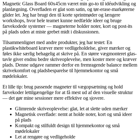
Magnetic Glass Board 60x45cm været min go-to til idéudvikling og
planlægning. Overfladen er glat som satin, og tør-erase-markørerne
glider let. Jeg har brugt den til korte sprintmøder og længere
workshops, hvor hele teamet kunne nedfælde ideer og bruge
farvekodede systemer — magneterne holder noter, kort og post-its
på plads uden at miste grebet midt i diskussionen.
Tilsammenlignet med andre produkter, jeg har testet: En
plastikwhiteboard kræver mere vedligeholdelse, giver mærker og
føles ikke særlig behagelig at skrive på. En større vægmonteret glas-
tavle giver endnu bedre skriveoplevelse, men koster mere og kræver
plads. Denne udgave rammer derfor en fremragende balance mellem
skrivekomfort og pladsbesparelse til hjemmekontor og små
mødelokaler.
Et lille tip: brug passende magneter til vægopsætning og hold
farvekoder lettilgængelige for at få mest ud af den visuelle struktur
— det gør mine sessioner mere effektive og sjovere.
Glimrende skriveoplevelse: glat, let at slette uden mærker
Magnetisk overflade: nemt at holde noter, kort og små ideer
på plads
Kompakt og stilfuldt design til hjemmekontor og små
mødelokaler
Let at rengøre og vedligeholde