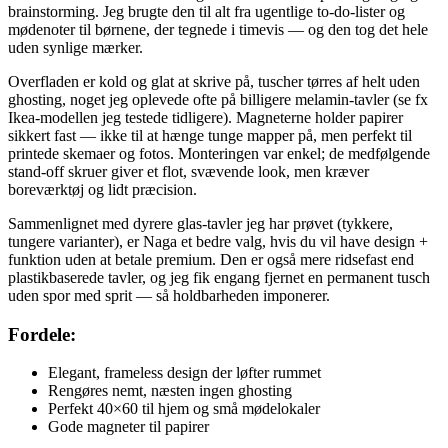
brainstorming. Jeg brugte den til alt fra ugentlige to-do-lister og
mødenoter til børnene, der tegnede i timevis — og den tog det hele
uden synlige mærker.
Overfladen er kold og glat at skrive på, tuscher tørres af helt uden
ghosting, noget jeg oplevede ofte på billigere melamin-tavler (se fx
Ikea-modellen jeg testede tidligere). Magneterne holder papirer
sikkert fast — ikke til at hænge tunge mapper på, men perfekt til
printede skemaer og fotos. Monteringen var enkel; de medfølgende
stand-off skruer giver et flot, svævende look, men kræver
boreværktøj og lidt præcision.
Sammenlignet med dyrere glas-tavler jeg har prøvet (tykkere,
tungere varianter), er Naga et bedre valg, hvis du vil have design +
funktion uden at betale premium. Den er også mere ridsefast end
plastikbaserede tavler, og jeg fik engang fjernet en permanent tusch
uden spor med sprit — så holdbarheden imponerer.
Fordele:
Elegant, frameless design der løfter rummet
Rengøres nemt, næsten ingen ghosting
Perfekt 40×60 til hjem og små mødelokaler
Gode magneter til papirer