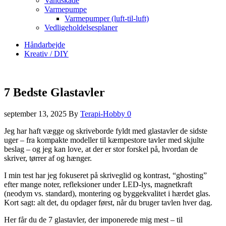
Vandskade
Varmepumpe
Varmepumper (luft-til-luft)
Vedligeholdelsesplaner
Håndarbejde
Kreativ / DIY
7 Bedste Glastavler
september 13, 2025
By
Terapi-Hobby
0
Jeg har haft vægge og skriveborde fyldt med glastavler de sidste
uger – fra kompakte modeller til kæmpestore tavler med skjulte
beslag – og jeg kan love, at der er stor forskel på, hvordan de
skriver, tørrer af og hænger.
I min test har jeg fokuseret på skriveglid og kontrast, “ghosting”
efter mange noter, refleksioner under LED-lys, magnetkraft
(neodym vs. standard), montering og byggekvalitet i hærdet glas.
Kort sagt: alt det, du opdager først, når du bruger tavlen hver dag.
Her får du de 7 glastavler, der imponerede mig mest – til