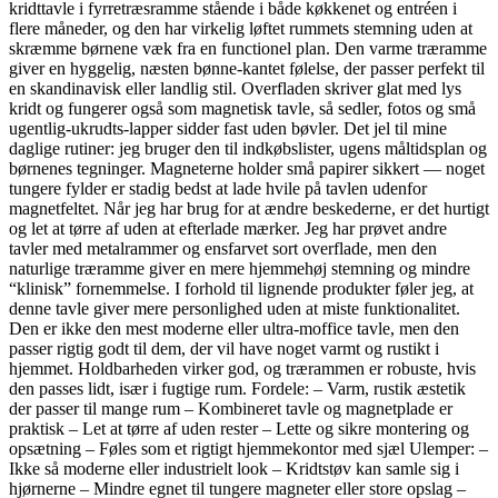
kridttavle i fyrretræsramme stående i både køkkenet og entréen i
flere måneder, og den har virkelig løftet rummets stemning uden at
skræmme børnene væk fra en functionel plan. Den varme træramme
giver en hyggelig, næsten bønne-kantet følelse, der passer perfekt til
en skandinavisk eller landlig stil. Overfladen skriver glat med lys
kridt og fungerer også som magnetisk tavle, så sedler, fotos og små
ugentlig-ukrudts-lapper sidder fast uden bøvler. Det jel til mine
daglige rutiner: jeg bruger den til indkøbslister, ugens måltidsplan og
børnenes tegninger. Magneterne holder små papirer sikkert — noget
tungere fylder er stadig bedst at lade hvile på tavlen udenfor
magnetfeltet. Når jeg har brug for at ændre beskederne, er det hurtigt
og let at tørre af uden at efterlade mærker. Jeg har prøvet andre
tavler med metalrammer og ensfarvet sort overflade, men den
naturlige træramme giver en mere hjemmehøj stemning og mindre
“klinisk” fornemmelse. I forhold til lignende produkter føler jeg, at
denne tavle giver mere personlighed uden at miste funktionalitet.
Den er ikke den mest moderne eller ultra-moffice tavle, men den
passer rigtig godt til dem, der vil have noget varmt og rustikt i
hjemmet. Holdbarheden virker god, og trærammen er robuste, hvis
den passes lidt, især i fugtige rum. Fordele: – Varm, rustik æstetik
der passer til mange rum – Kombineret tavle og magnetplade er
praktisk – Let at tørre af uden rester – Lette og sikre montering og
opsætning – Føles som et rigtigt hjemmekontor med sjæl Ulemper: –
Ikke så moderne eller industrielt look – Kridtstøv kan samle sig i
hjørnerne – Mindre egnet til tungere magneter eller store opslag –