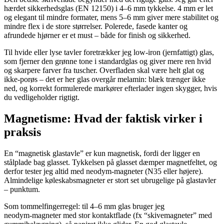
hærdet sikkerhedsglas (EN 12150) i 4–6 mm tykkelse. 4 mm er let
og elegant til mindre formater, mens 5–6 mm giver mere stabilitet og
mindre flex i de store størrelser. Polerede, fasede kanter og
afrundede hjørner er et must – både for finish og sikkerhed.
Til hvide eller lyse tavler foretrækker jeg low‑iron (jernfattigt) glas,
som fjerner den grønne tone i standardglas og giver mere ren hvid
og skarpere farver fra tuscher. Overfladen skal være helt glat og
ikke‑porøs – det er her glas overgår melamin: blæk trænger ikke
ned, og korrekt formulerede markører efterlader ingen skygger, hvis
du vedligeholder rigtigt.
Magnetisme: Hvad der faktisk virker i
praksis
En “magnetisk glastavle” er kun magnetisk, fordi der ligger en
stålplade bag glasset. Tykkelsen på glasset dæmper magnetfeltet, og
derfor tester jeg altid med neodym‑magneter (N35 eller højere).
Almindelige køleskabsmagneter er stort set ubrugelige på glastavler
– punktum.
Som tommelfingerregel: til 4–6 mm glas bruger jeg
neodym‑magneter med stor kontaktflade (fx “skivemagneter” med