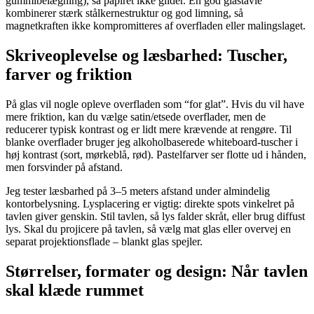
gummibelægning), så papiret ikke glider. En god glastavle
kombinerer stærk stålkernestruktur og god limning, så
magnetkraften ikke kompromitteres af overfladen eller malingslaget.
Skriveoplevelse og læsbarhed: Tuscher,
farver og friktion
På glas vil nogle opleve overfladen som “for glat”. Hvis du vil have
mere friktion, kan du vælge satin/etsede overflader, men de
reducerer typisk kontrast og er lidt mere krævende at rengøre. Til
blanke overflader bruger jeg alkoholbaserede whiteboard‑tuscher i
høj kontrast (sort, mørkeblå, rød). Pastelfarver ser flotte ud i hånden,
men forsvinder på afstand.
Jeg tester læsbarhed på 3–5 meters afstand under almindelig
kontorbelysning. Lysplacering er vigtig: direkte spots vinkelret på
tavlen giver genskin. Stil tavlen, så lys falder skråt, eller brug diffust
lys. Skal du projicere på tavlen, så vælg mat glas eller overvej en
separat projektionsflade – blankt glas spejler.
Størrelser, formater og design: Når tavlen
skal klæde rummet