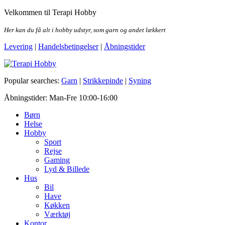
Skip
Velkommen til Terapi Hobby
to
the
Her kan du få alt i hobby udstyr, som garn og andet lækkert
content
Levering
|
Handelsbetingelser
|
Åbningstider
Terapi Hobby
Popular searches:
Garn
|
Strikkepinde
|
Syning
Åbningstider: Man-Fre 10:00-16:00
Børn
Helse
Hobby
Sport
Rejse
Gaming
Lyd & Billede
Hus
Bil
Have
Køkken
Værktøj
Kontor