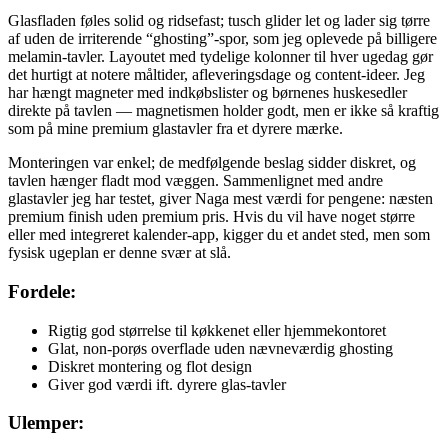
Glasfladen føles solid og ridsefast; tusch glider let og lader sig tørre
af uden de irriterende “ghosting”-spor, som jeg oplevede på billigere
melamin-tavler. Layoutet med tydelige kolonner til hver ugedag gør
det hurtigt at notere måltider, afleveringsdage og content-ideer. Jeg
har hængt magneter med indkøbslister og børnenes huskesedler
direkte på tavlen — magnetismen holder godt, men er ikke så kraftig
som på mine premium glastavler fra et dyrere mærke.
Monteringen var enkel; de medfølgende beslag sidder diskret, og
tavlen hænger fladt mod væggen. Sammenlignet med andre
glastavler jeg har testet, giver Naga mest værdi for pengene: næsten
premium finish uden premium pris. Hvis du vil have noget større
eller med integreret kalender-app, kigger du et andet sted, men som
fysisk ugeplan er denne svær at slå.
Fordele:
Rigtig god størrelse til køkkenet eller hjemmekontoret
Glat, non-porøs overflade uden nævneværdig ghosting
Diskret montering og flot design
Giver god værdi ift. dyrere glas-tavler
Ulemper: