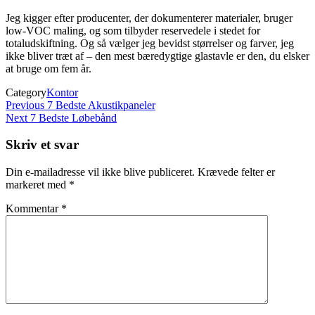
Jeg kigger efter producenter, der dokumenterer materialer, bruger
low‑VOC maling, og som tilbyder reservedele i stedet for
totaludskiftning. Og så vælger jeg bevidst størrelser og farver, jeg
ikke bliver træt af – den mest bæredygtige glastavle er den, du elsker
at bruge om fem år.
Category
Kontor
Indlægsnavigation
Previous
Previous
7 Bedste Akustikpaneler
Post
Next
Next
7 Bedste Løbebånd
Post
Skriv et svar
Din e-mailadresse vil ikke blive publiceret.
Krævede felter er
markeret med
*
Kommentar
*