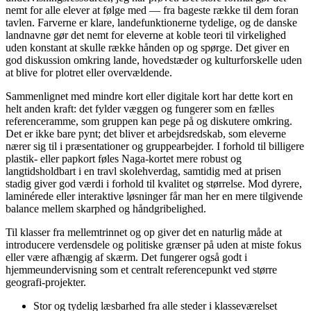
nemt for alle elever at følge med — fra bageste række til dem foran
tavlen. Farverne er klare, landefunktionerne tydelige, og de danske
landnavne gør det nemt for eleverne at koble teori til virkelighed
uden konstant at skulle række hånden op og spørge. Det giver en
god diskussion omkring lande, hovedstæder og kulturforskelle uden
at blive for plotret eller overvældende.
Sammenlignet med mindre kort eller digitale kort har dette kort en
helt anden kraft: det fylder væggen og fungerer som en fælles
referenceramme, som gruppen kan pege på og diskutere omkring.
Det er ikke bare pynt; det bliver et arbejdsredskab, som eleverne
nærer sig til i præsentationer og gruppearbejder. I forhold til billigere
plastik- eller papkort føles Naga-kortet mere robust og
langtidsholdbart i en travl skolehverdag, samtidig med at prisen
stadig giver god værdi i forhold til kvalitet og størrelse. Mod dyrere,
laminérede eller interaktive løsninger får man her en mere tilgivende
balance mellem skarphed og håndgribelighed.
Til klasser fra mellemtrinnet og op giver det en naturlig måde at
introducere verdensdele og politiske grænser på uden at miste fokus
eller være afhængig af skærm. Det fungerer også godt i
hjemmeundervisning som et centralt referencepunkt ved større
geografi-projekter.
Stor og tydelig læsbarhed fra alle steder i klasseværelset