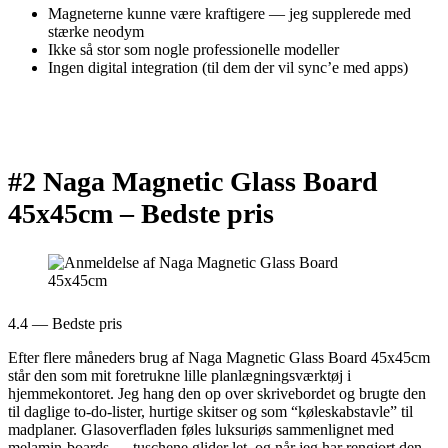
Magneterne kunne være kraftigere — jeg supplerede med
stærke neodym
Ikke så stor som nogle professionelle modeller
Ingen digital integration (til dem der vil sync’e med apps)
#2 Naga Magnetic Glass Board
45x45cm –
Bedste pris
4.4 — Bedste pris
Efter flere måneders brug af Naga Magnetic Glass Board 45x45cm
står den som mit foretrukne lille planlægningsværktøj i
hjemmekontoret. Jeg hang den op over skrivebordet og brugte den
til daglige to-do-lister, hurtige skitser og som “køleskabstavle” til
madplaner. Glasoverfladen føles luksuriøs sammenlignet med
melamin-boards — tuschene glider let, og når jeg har rengjort den,