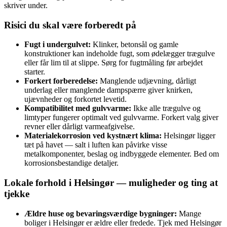
skriver under.
Risici du skal være forberedt på
Fugt i undergulvet:
Klinker, betonsål og gamle
konstruktioner kan indeholde fugt, som ødelægger trægulve
eller får lim til at slippe. Sørg for fugtmåling før arbejdet
starter.
Forkert forberedelse:
Manglende udjævning, dårligt
underlag eller manglende dampspærre giver knirken,
ujævnheder og forkortet levetid.
Kompatibilitet med gulvvarme:
Ikke alle trægulve og
limtyper fungerer optimalt ved gulvvarme. Forkert valg giver
revner eller dårligt varmeafgivelse.
Materialekorrosion ved kystnært klima:
Helsingør ligger
tæt på havet — salt i luften kan påvirke visse
metalkomponenter, beslag og indbyggede elementer. Bed om
korrosionsbestandige detaljer.
Lokale forhold i Helsingør — muligheder og ting at
tjekke
Ældre huse og bevaringsværdige bygninger:
Mange
boliger i Helsingør er ældre eller fredede. Tjek med Helsingør