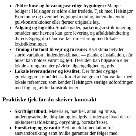
Ældre huse og bevaringsværdige bygninger:
Mange
boliger i Helsingør er ældre eller fredede. Tjek med Helsingør
Kommune og eventuel bygningsfredning, inden du ændrer
gulvkonstruktioner eller fjerner originale lag.
Adgang og logistik:
Smalle gader, parkeringsrestriktioner og
områder nær havnen kan gøre levering og affaldshåndtering
dyrere. Spørg din håndværker om erfaring med lokale
logistikløsninger.
Timing i forhold til vejr og turisme:
Kystklima betyder
større variation i indendørsklimaet — planlæg installation, når
huset kan holdes varmt og tørt. Desuden kan højsæson eller
lokale arrangementer påvirke tilgængelighed og pris.
Lokale leverandører og kvalitet:
Der findes dygtige
gulvlæggere i området — fordel at vælge en håndværker med
lokale referencer, som kender Helsingørs særlige udfordringer
med fugt og ældre konstruktioner.
Praktiske tjek før du skriver kontrakt
Skriftligt tilbud:
Materialer, mærker, antal lag finish,
underlagsarbejde, tidsplan og totalpris. Undersøg hvad der er
inkluderet (afdækning, oprydning, bortskaffelse).
Forsikring og garanti:
Bed om dokumentation for
ansvarsforsikring samt hvilke garantier der følger med