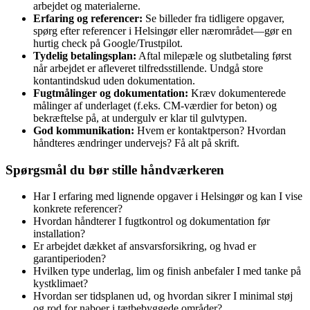
arbejdet og materialerne.
Erfaring og referencer:
Se billeder fra tidligere opgaver,
spørg efter referencer i Helsingør eller nærområdet—gør en
hurtig check på Google/Trustpilot.
Tydelig betalingsplan:
Aftal milepæle og slutbetaling først
når arbejdet er afleveret tilfredsstillende. Undgå store
kontantindskud uden dokumentation.
Fugtmålinger og dokumentation:
Kræv dokumenterede
målinger af underlaget (f.eks. CM‑værdier for beton) og
bekræftelse på, at undergulv er klar til gulvtypen.
God kommunikation:
Hvem er kontaktperson? Hvordan
håndteres ændringer undervejs? Få alt på skrift.
Spørgsmål du bør stille håndværkeren
Har I erfaring med lignende opgaver i Helsingør og kan I vise
konkrete referencer?
Hvordan håndterer I fugtkontrol og dokumentation før
installation?
Er arbejdet dækket af ansvarsforsikring, og hvad er
garantiperioden?
Hvilken type underlag, lim og finish anbefaler I med tanke på
kystklimaet?
Hvordan ser tidsplanen ud, og hvordan sikrer I minimal støj
og rod for naboer i tætbebyggede områder?