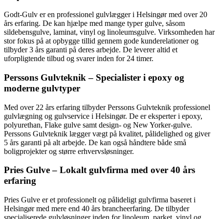
Godt-Gulv er en professionel gulvlægger i Helsingør med over 20
års erfaring. De kan hjælpe med mange typer gulve, såsom
sildebensgulve, laminat, vinyl og linoleumsgulve. Virksomheden har
stor fokus på at opbygge tillid gennem gode kunderelationer og
tilbyder 3 års garanti på deres arbejde. De leverer altid et
uforpligtende tilbud og svarer inden for 24 timer.
Perssons Gulvteknik – Specialister i epoxy og
moderne gulvtyper
Med over 22 års erfaring tilbyder Perssons Gulvteknik professionel
gulvlægning og gulvservice i Helsingør. De er eksperter i epoxy,
polyurethan, Flake gulve samt design- og New Yorker-gulve.
Perssons Gulvteknik lægger vægt på kvalitet, pålidelighed og giver
5 års garanti på alt arbejde. De kan også håndtere både små
boligprojekter og større erhvervsløsninger.
Pries Gulve – Lokalt gulvfirma med over 40 års
erfaring
Pries Gulve er et professionelt og pålideligt gulvfirma baseret i
Helsingør med mere end 40 års brancheerfaring. De tilbyder
specialiserede gulvløsninger inden for linoleum, parket, vinyl og