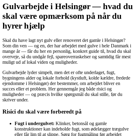
Gulvarbejde i Helsingør — hvad du
skal være opmærksom på når du
hyrer hjælp
Skal du have lagt nyt gulv eller renoveret det gamle i Helsingør?
Som din ven — og en, der har arbejdet med gulve i hele Danmark i
mange år — får du her en personlig, konkret guide til, hvad du skal
overveje, så du undgår fejl, spare­overraskelser og samtidig får mest
muligt ud af lokal viden og muligheder.
Gulvarbejde lyder simpelt, men det er ofte underlaget, fugt,
bygningens alder og lokale forhold (kystluft, kolde kældre, fredede
ejendomme i Helsingør) der bestemmer, om arbejdet bliver en
succes eller et problem. Her gennemgår jeg både risici og
muligheder — og præcis hvilke spørgsmål du skal stille, før du
skriver under.
Risici du skal være forberedt på
Fugt i undergulvet:
Klinker, betonsål og gamle
konstruktioner kan indeholde fugt, som ødelægger trægulve
eller får lim til at slippe. Sørg for fugtmåling før arbejdet