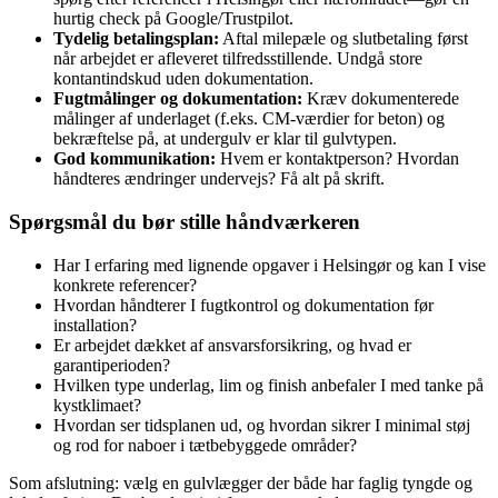
hurtig check på Google/Trustpilot.
Tydelig betalingsplan:
Aftal milepæle og slutbetaling først
når arbejdet er afleveret tilfredsstillende. Undgå store
kontantindskud uden dokumentation.
Fugtmålinger og dokumentation:
Kræv dokumenterede
målinger af underlaget (f.eks. CM‑værdier for beton) og
bekræftelse på, at undergulv er klar til gulvtypen.
God kommunikation:
Hvem er kontaktperson? Hvordan
håndteres ændringer undervejs? Få alt på skrift.
Spørgsmål du bør stille håndværkeren
Har I erfaring med lignende opgaver i Helsingør og kan I vise
konkrete referencer?
Hvordan håndterer I fugtkontrol og dokumentation før
installation?
Er arbejdet dækket af ansvarsforsikring, og hvad er
garantiperioden?
Hvilken type underlag, lim og finish anbefaler I med tanke på
kystklimaet?
Hvordan ser tidsplanen ud, og hvordan sikrer I minimal støj
og rod for naboer i tætbebyggede områder?
Som afslutning: vælg en gulvlægger der både har faglig tyngde og