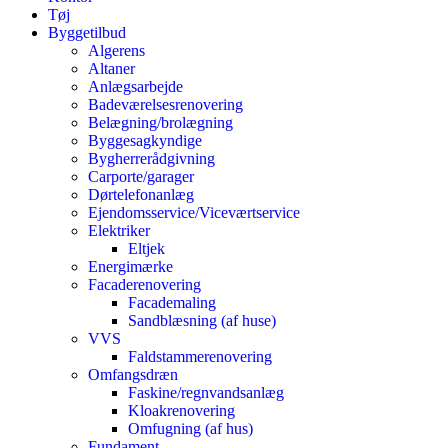
Tøj
Byggetilbud
Algerens
Altaner
Anlægsarbejde
Badeværelsesrenovering
Belægning/brolægning
Byggesagkyndige
Bygherrerådgivning
Carporte/garager
Dørtelefonanlæg
Ejendomsservice/Viceværtservice
Elektriker
Eltjek
Energimærke
Facaderenovering
Facademaling
Sandblæsning (af huse)
VVS
Faldstammerenovering
Omfangsdræn
Faskine/regnvandsanlæg
Kloakrenovering
Omfugning (af hus)
Fundament