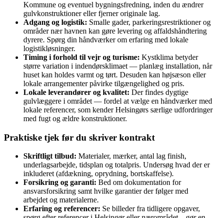
Kommune og eventuel bygningsfredning, inden du ændrer
gulvkonstruktioner eller fjerner originale lag.
Adgang og logistik:
Smalle gader, parkeringsrestriktioner og
områder nær havnen kan gøre levering og affaldshåndtering
dyrere. Spørg din håndværker om erfaring med lokale
logistikløsninger.
Timing i forhold til vejr og turisme:
Kystklima betyder
større variation i indendørsklimaet — planlæg installation, når
huset kan holdes varmt og tørt. Desuden kan højsæson eller
lokale arrangementer påvirke tilgængelighed og pris.
Lokale leverandører og kvalitet:
Der findes dygtige
gulvlæggere i området — fordel at vælge en håndværker med
lokale referencer, som kender Helsingørs særlige udfordringer
med fugt og ældre konstruktioner.
Praktiske tjek før du skriver kontrakt
Skriftligt tilbud:
Materialer, mærker, antal lag finish,
underlagsarbejde, tidsplan og totalpris. Undersøg hvad der er
inkluderet (afdækning, oprydning, bortskaffelse).
Forsikring og garanti:
Bed om dokumentation for
ansvarsforsikring samt hvilke garantier der følger med
arbejdet og materialerne.
Erfaring og referencer:
Se billeder fra tidligere opgaver,
spørg efter referencer i Helsingør eller nærområdet—gør en