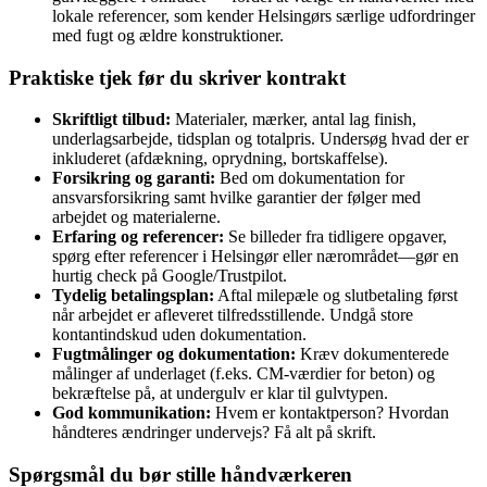
lokale referencer, som kender Helsingørs særlige udfordringer
med fugt og ældre konstruktioner.
Praktiske tjek før du skriver kontrakt
Skriftligt tilbud:
Materialer, mærker, antal lag finish,
underlagsarbejde, tidsplan og totalpris. Undersøg hvad der er
inkluderet (afdækning, oprydning, bortskaffelse).
Forsikring og garanti:
Bed om dokumentation for
ansvarsforsikring samt hvilke garantier der følger med
arbejdet og materialerne.
Erfaring og referencer:
Se billeder fra tidligere opgaver,
spørg efter referencer i Helsingør eller nærområdet—gør en
hurtig check på Google/Trustpilot.
Tydelig betalingsplan:
Aftal milepæle og slutbetaling først
når arbejdet er afleveret tilfredsstillende. Undgå store
kontantindskud uden dokumentation.
Fugtmålinger og dokumentation:
Kræv dokumenterede
målinger af underlaget (f.eks. CM‑værdier for beton) og
bekræftelse på, at undergulv er klar til gulvtypen.
God kommunikation:
Hvem er kontaktperson? Hvordan
håndteres ændringer undervejs? Få alt på skrift.
Spørgsmål du bør stille håndværkeren