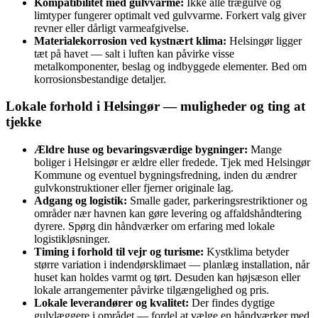
Kompatibilitet med gulvvarme:
Ikke alle trægulve og
limtyper fungerer optimalt ved gulvvarme. Forkert valg giver
revner eller dårligt varmeafgivelse.
Materialekorrosion ved kystnært klima:
Helsingør ligger
tæt på havet — salt i luften kan påvirke visse
metalkomponenter, beslag og indbyggede elementer. Bed om
korrosionsbestandige detaljer.
Lokale forhold i Helsingør — muligheder og ting at
tjekke
Ældre huse og bevaringsværdige bygninger:
Mange
boliger i Helsingør er ældre eller fredede. Tjek med Helsingør
Kommune og eventuel bygningsfredning, inden du ændrer
gulvkonstruktioner eller fjerner originale lag.
Adgang og logistik:
Smalle gader, parkeringsrestriktioner og
områder nær havnen kan gøre levering og affaldshåndtering
dyrere. Spørg din håndværker om erfaring med lokale
logistikløsninger.
Timing i forhold til vejr og turisme:
Kystklima betyder
større variation i indendørsklimaet — planlæg installation, når
huset kan holdes varmt og tørt. Desuden kan højsæson eller
lokale arrangementer påvirke tilgængelighed og pris.
Lokale leverandører og kvalitet:
Der findes dygtige
gulvlæggere i området — fordel at vælge en håndværker med