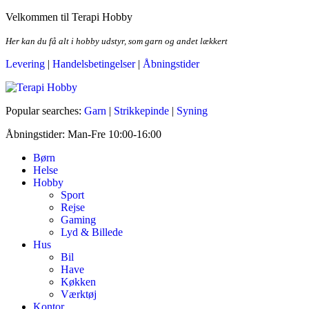
Skip
Velkommen til Terapi Hobby
to
the
Her kan du få alt i hobby udstyr, som garn og andet lækkert
content
Levering
|
Handelsbetingelser
|
Åbningstider
Terapi Hobby
Popular searches:
Garn
|
Strikkepinde
|
Syning
Åbningstider: Man-Fre 10:00-16:00
Børn
Helse
Hobby
Sport
Rejse
Gaming
Lyd & Billede
Hus
Bil
Have
Køkken
Værktøj
Kontor