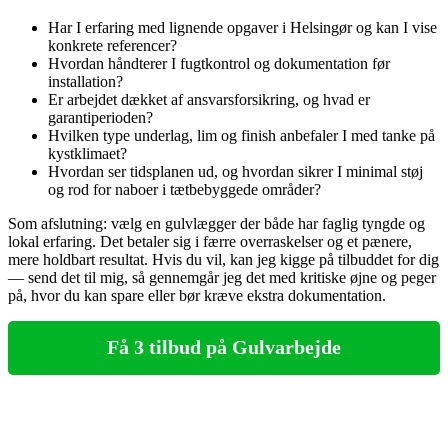
Har I erfaring med lignende opgaver i Helsingør og kan I vise
konkrete referencer?
Hvordan håndterer I fugtkontrol og dokumentation før
installation?
Er arbejdet dækket af ansvarsforsikring, og hvad er
garantiperioden?
Hvilken type underlag, lim og finish anbefaler I med tanke på
kystklimaet?
Hvordan ser tidsplanen ud, og hvordan sikrer I minimal støj
og rod for naboer i tætbebyggede områder?
Som afslutning: vælg en gulvlægger der både har faglig tyngde og
lokal erfaring. Det betaler sig i færre overraskelser og et pænere,
mere holdbart resultat. Hvis du vil, kan jeg kigge på tilbuddet for dig
— send det til mig, så gennemgår jeg det med kritiske øjne og peger
på, hvor du kan spare eller bør kræve ekstra dokumentation.
Få 3 tilbud på Gulvarbejde