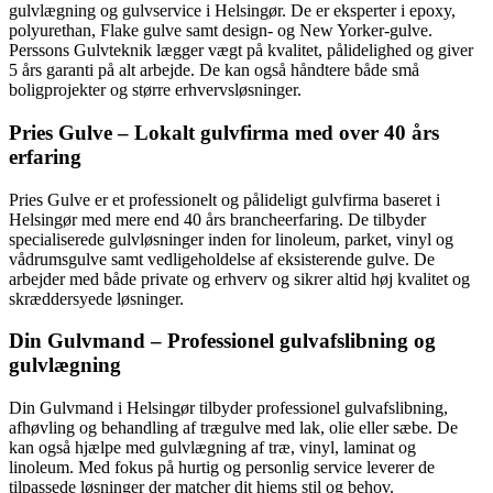
gulvlægning og gulvservice i Helsingør. De er eksperter i epoxy,
polyurethan, Flake gulve samt design- og New Yorker-gulve.
Perssons Gulvteknik lægger vægt på kvalitet, pålidelighed og giver
5 års garanti på alt arbejde. De kan også håndtere både små
boligprojekter og større erhvervsløsninger.
Pries Gulve – Lokalt gulvfirma med over 40 års
erfaring
Pries Gulve er et professionelt og pålideligt gulvfirma baseret i
Helsingør med mere end 40 års brancheerfaring. De tilbyder
specialiserede gulvløsninger inden for linoleum, parket, vinyl og
vådrumsgulve samt vedligeholdelse af eksisterende gulve. De
arbejder med både private og erhverv og sikrer altid høj kvalitet og
skræddersyede løsninger.
Din Gulvmand – Professionel gulvafslibning og
gulvlægning
Din Gulvmand i Helsingør tilbyder professionel gulvafslibning,
afhøvling og behandling af trægulve med lak, olie eller sæbe. De
kan også hjælpe med gulvlægning af træ, vinyl, laminat og
linoleum. Med fokus på hurtig og personlig service leverer de
tilpassede løsninger der matcher dit hjems stil og behov.