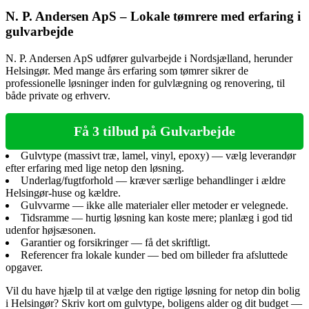
N. P. Andersen ApS – Lokale tømrere med erfaring i
gulvarbejde
N. P. Andersen ApS udfører gulvarbejde i Nordsjælland, herunder
Helsingør. Med mange års erfaring som tømrer sikrer de
professionelle løsninger inden for gulvlægning og renovering, til
både private og erhverv.
Få 3 tilbud på Gulvarbejde
Gulvtype (massivt træ, lamel, vinyl, epoxy) — vælg leverandør
efter erfaring med lige netop den løsning.
Underlag/fugtforhold — kræver særlige behandlinger i ældre
Helsingør‑huse og kældre.
Gulvvarme — ikke alle materialer eller metoder er velegnede.
Tidsramme — hurtig løsning kan koste mere; planlæg i god tid
udenfor højsæsonen.
Garantier og forsikringer — få det skriftligt.
Referencer fra lokale kunder — bed om billeder fra afsluttede
opgaver.
Vil du have hjælp til at vælge den rigtige løsning for netop din bolig
i Helsingør? Skriv kort om gulvtype, boligens alder og dit budget —