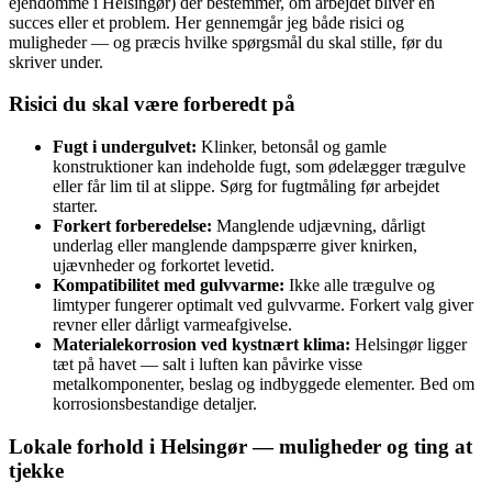
ejendomme i Helsingør) der bestemmer, om arbejdet bliver en
succes eller et problem. Her gennemgår jeg både risici og
muligheder — og præcis hvilke spørgsmål du skal stille, før du
skriver under.
Risici du skal være forberedt på
Fugt i undergulvet:
Klinker, betonsål og gamle
konstruktioner kan indeholde fugt, som ødelægger trægulve
eller får lim til at slippe. Sørg for fugtmåling før arbejdet
starter.
Forkert forberedelse:
Manglende udjævning, dårligt
underlag eller manglende dampspærre giver knirken,
ujævnheder og forkortet levetid.
Kompatibilitet med gulvvarme:
Ikke alle trægulve og
limtyper fungerer optimalt ved gulvvarme. Forkert valg giver
revner eller dårligt varmeafgivelse.
Materialekorrosion ved kystnært klima:
Helsingør ligger
tæt på havet — salt i luften kan påvirke visse
metalkomponenter, beslag og indbyggede elementer. Bed om
korrosionsbestandige detaljer.
Lokale forhold i Helsingør — muligheder og ting at
tjekke