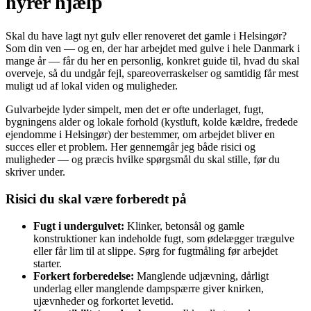
hyrer hjælp
Skal du have lagt nyt gulv eller renoveret det gamle i Helsingør?
Som din ven — og en, der har arbejdet med gulve i hele Danmark i
mange år — får du her en personlig, konkret guide til, hvad du skal
overveje, så du undgår fejl, spare­overraskelser og samtidig får mest
muligt ud af lokal viden og muligheder.
Gulvarbejde lyder simpelt, men det er ofte underlaget, fugt,
bygningens alder og lokale forhold (kystluft, kolde kældre, fredede
ejendomme i Helsingør) der bestemmer, om arbejdet bliver en
succes eller et problem. Her gennemgår jeg både risici og
muligheder — og præcis hvilke spørgsmål du skal stille, før du
skriver under.
Risici du skal være forberedt på
Fugt i undergulvet:
Klinker, betonsål og gamle
konstruktioner kan indeholde fugt, som ødelægger trægulve
eller får lim til at slippe. Sørg for fugtmåling før arbejdet
starter.
Forkert forberedelse:
Manglende udjævning, dårligt
underlag eller manglende dampspærre giver knirken,
ujævnheder og forkortet levetid.