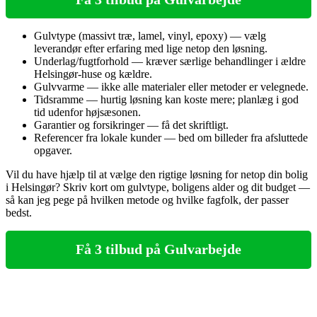
Gulvtype (massivt træ, lamel, vinyl, epoxy) — vælg
leverandør efter erfaring med lige netop den løsning.
Underlag/fugtforhold — kræver særlige behandlinger i ældre
Helsingør‑huse og kældre.
Gulvvarme — ikke alle materialer eller metoder er velegnede.
Tidsramme — hurtig løsning kan koste mere; planlæg i god
tid udenfor højsæsonen.
Garantier og forsikringer — få det skriftligt.
Referencer fra lokale kunder — bed om billeder fra afsluttede
opgaver.
Vil du have hjælp til at vælge den rigtige løsning for netop din bolig
i Helsingør? Skriv kort om gulvtype, boligens alder og dit budget —
så kan jeg pege på hvilken metode og hvilke fagfolk, der passer
bedst.
Få 3 tilbud på Gulvarbejde