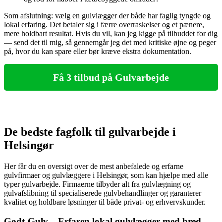
Som afslutning: vælg en gulvlægger der både har faglig tyngde og
lokal erfaring. Det betaler sig i færre overraskelser og et pænere,
mere holdbart resultat. Hvis du vil, kan jeg kigge på tilbuddet for dig
— send det til mig, så gennemgår jeg det med kritiske øjne og peger
på, hvor du kan spare eller bør kræve ekstra dokumentation.
Få 3 tilbud på Gulvarbejde
De bedste fagfolk til gulvarbejde i
Helsingør
Her får du en oversigt over de mest anbefalede og erfarne
gulvfirmaer og gulvlæggere i Helsingør, som kan hjælpe med alle
typer gulvarbejde. Firmaerne tilbyder alt fra gulvlægning og
gulvafslibning til specialiserede gulvbehandlinger og garanterer
kvalitet og holdbare løsninger til både privat- og erhvervskunder.
Godt-Gulv – Erfaren lokal gulvlægger med bred