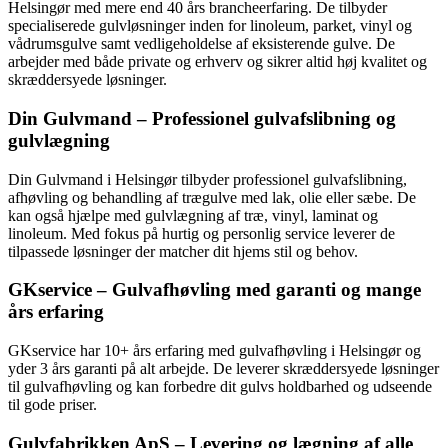
Helsingør med mere end 40 års brancheerfaring. De tilbyder
specialiserede gulvløsninger inden for linoleum, parket, vinyl og
vådrumsgulve samt vedligeholdelse af eksisterende gulve. De
arbejder med både private og erhverv og sikrer altid høj kvalitet og
skræddersyede løsninger.
Din Gulvmand – Professionel gulvafslibning og
gulvlægning
Din Gulvmand i Helsingør tilbyder professionel gulvafslibning,
afhøvling og behandling af trægulve med lak, olie eller sæbe. De
kan også hjælpe med gulvlægning af træ, vinyl, laminat og
linoleum. Med fokus på hurtig og personlig service leverer de
tilpassede løsninger der matcher dit hjems stil og behov.
GKservice – Gulvafhøvling med garanti og mange
års erfaring
GKservice har 10+ års erfaring med gulvafhøvling i Helsingør og
yder 3 års garanti på alt arbejde. De leverer skræddersyede løsninger
til gulvafhøvling og kan forbedre dit gulvs holdbarhed og udseende
til gode priser.
Gulvfabrikken ApS – Levering og lægning af alle