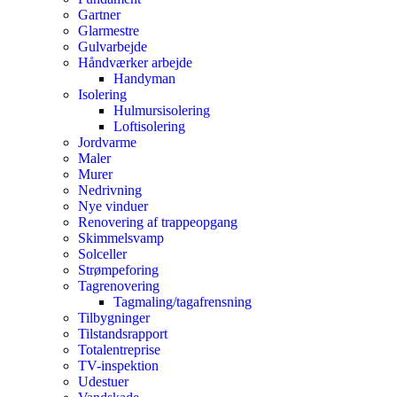
Gartner
Glarmestre
Gulvarbejde
Håndværker arbejde
Handyman
Isolering
Hulmursisolering
Loftisolering
Jordvarme
Maler
Murer
Nedrivning
Nye vinduer
Renovering af trappeopgang
Skimmelsvamp
Solceller
Strømpeforing
Tagrenovering
Tagmaling/tagafrensning
Tilbygninger
Tilstandsrapport
Totalentreprise
TV-inspektion
Udestuer