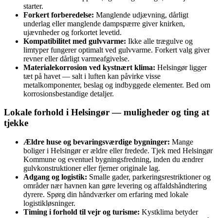
starter.
Forkert forberedelse:
Manglende udjævning, dårligt
underlag eller manglende dampspærre giver knirken,
ujævnheder og forkortet levetid.
Kompatibilitet med gulvvarme:
Ikke alle trægulve og
limtyper fungerer optimalt ved gulvvarme. Forkert valg giver
revner eller dårligt varmeafgivelse.
Materialekorrosion ved kystnært klima:
Helsingør ligger
tæt på havet — salt i luften kan påvirke visse
metalkomponenter, beslag og indbyggede elementer. Bed om
korrosionsbestandige detaljer.
Lokale forhold i Helsingør — muligheder og ting at
tjekke
Ældre huse og bevaringsværdige bygninger:
Mange
boliger i Helsingør er ældre eller fredede. Tjek med Helsingør
Kommune og eventuel bygningsfredning, inden du ændrer
gulvkonstruktioner eller fjerner originale lag.
Adgang og logistik:
Smalle gader, parkeringsrestriktioner og
områder nær havnen kan gøre levering og affaldshåndtering
dyrere. Spørg din håndværker om erfaring med lokale
logistikløsninger.
Timing i forhold til vejr og turisme:
Kystklima betyder