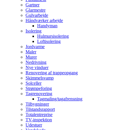
Gartner
Glarmestre
Gulvarbejde
Håndværker arbejde
Handyman
Isolering
Hulmursisolering
Loftisolering
Jordvarme
Maler
Murer
Nedrivning
Nye vinduer
Renovering af trappeopgang
Skimmelsvamp
Solceller
Strømpeforing
Tagrenovering
Tagmaling/tagafrensning
Tilbygninger
Tilstandsrapport
Totalentreprise
TV-inspektion
Udestuer