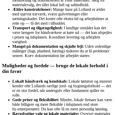
metalbeslag og holdbarheden af visse materialer. Sørg for
materialevalg, der tåler lokal luft og saltindhold.
Ældre konstruktioner:
Mange huse på Lolland er ældre
med ujævnt træværk, svære gulvretninger eller
sætningsskader. Det koster ofte ekstra tid og arbejdstimer at
rette op — få det med i tilbuddet.
Transport og tilgængelighed:
I landlige områder kan det
være længere for håndværkere at køre ud — det kan afspejles
i prisen og tidsplanen. Koordiner levering og arbejdets
varighed.
Mangel på dokumentation og skjulte fejl:
Uden ordentlige
målinger (fugt, planhed, bæring) risikerer du at få problemer
senere. Kræv dokumentation før arbejdet starter.
Muligheder og fordele — bruge de lokale forhold i
din favør
Lokalt håndværk og kendskab:
Lokale tømrere og murerer
kender ofte Lollands særlige jord- og bygningsforhold — det
er en stor fordel, når undergulv eller fundament spiller en
rolle.
Gode priser og fleksibilitet:
Mindre, lokale firmaer kan være
både billigere og mere fleksible i tidsplanen end store
by‑entreprenører. Du kan ofte få en mere personlig løsning.
Bæredygtige valg og lokale materialer:
Overvej materialer