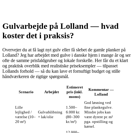
Gulvarbejde på Lolland — hvad
koster det i praksis?
Overvejer du at få lagt nyt gulv eller få slebet de gamle planker på
Lolland? Jeg har arbejdet med gulve i danske hjem i mange år og ser
ofte de samme prisfaldgruber og lokale forskelle. Her får du et klart
og praktisk overblik med realistiske priseksempler — tilpasset
Lollands forhold — så du kan lave et fornuftigt budget og stille
håndværkeren de rigtige spørgsmål.
Estimeret
Kommentar —
Scenario
Arbejdet
pris (inkl.
Lolland
moms)
God løsning ved
Lille
1.500–
fine plankegulve.
lejlighed /
Gulvafslibning
6.000 kr.
Mindre jobs kan
værelse (10–
+ lak/olie
(80–300
være dyrere pr. m²
20 m²)
kr./m²)
pga. opstilling og
kørsel.
12.000–