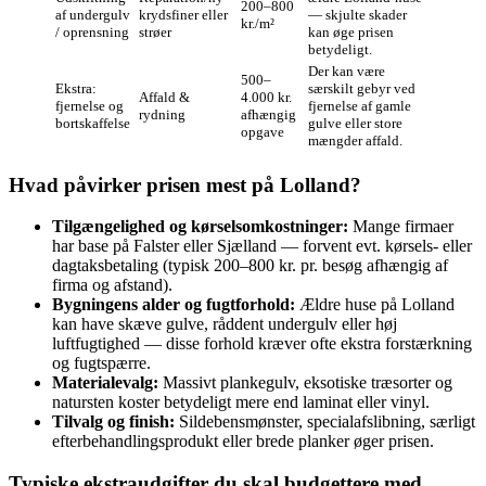
200–800
af undergulv
krydsfiner eller
— skjulte skader
kr./m²
/ oprensning
strøer
kan øge prisen
betydeligt.
Der kan være
500–
Ekstra:
særskilt gebyr ved
Affald &
4.000 kr.
fjernelse og
fjernelse af gamle
rydning
afhængig
bortskaffelse
gulve eller store
opgave
mængder affald.
Hvad påvirker prisen mest på Lolland?
Tilgængelighed og kørselsomkostninger:
Mange firmaer
har base på Falster eller Sjælland — forvent evt. kørsels- eller
dagtaksbetaling (typisk 200–800 kr. pr. besøg afhængig af
firma og afstand).
Bygningens alder og fugtforhold:
Ældre huse på Lolland
kan have skæve gulve, råddent undergulv eller høj
luftfugtighed — disse forhold kræver ofte ekstra forstærkning
og fugtspærre.
Materialevalg:
Massivt plankegulv, eksotiske træsorter og
natursten koster betydeligt mere end laminat eller vinyl.
Tilvalg og finish:
Sildebensmønster, specialafslibning, særligt
efterbehandlingsprodukt eller brede planker øger prisen.
Typiske ekstraudgifter du skal budgettere med