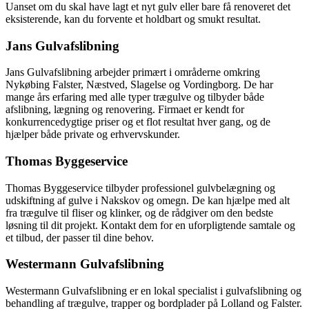
Uanset om du skal have lagt et nyt gulv eller bare få renoveret det
eksisterende, kan du forvente et holdbart og smukt resultat.
Jans Gulvafslibning
Jans Gulvafslibning arbejder primært i områderne omkring
Nykøbing Falster, Næstved, Slagelse og Vordingborg. De har
mange års erfaring med alle typer trægulve og tilbyder både
afslibning, lægning og renovering. Firmaet er kendt for
konkurrencedygtige priser og et flot resultat hver gang, og de
hjælper både private og erhvervskunder.
Thomas Byggeservice
Thomas Byggeservice tilbyder professionel gulvbelægning og
udskiftning af gulve i Nakskov og omegn. De kan hjælpe med alt
fra trægulve til fliser og klinker, og de rådgiver om den bedste
løsning til dit projekt. Kontakt dem for en uforpligtende samtale og
et tilbud, der passer til dine behov.
Westermann Gulvafslibning
Westermann Gulvafslibning er en lokal specialist i gulvafslibning og
behandling af trægulve, trapper og bordplader på Lolland og Falster.