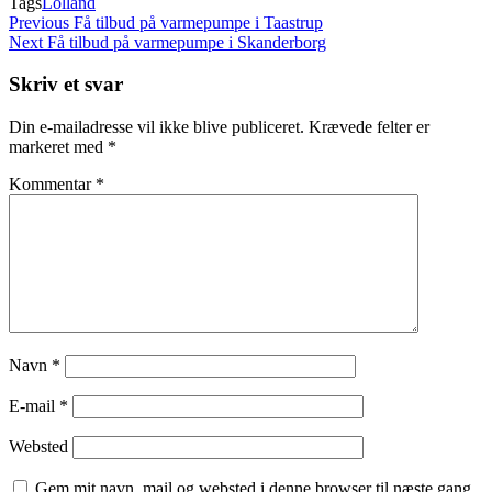
Tags
Lolland
Indlægsnavigation
Previous
Previous
Få tilbud på varmepumpe i Taastrup
Post
Next
Next
Få tilbud på varmepumpe i Skanderborg
Post
Skriv et svar
Din e-mailadresse vil ikke blive publiceret.
Krævede felter er
markeret med
*
Kommentar
*
Navn
*
E-mail
*
Websted
Gem mit navn, mail og websted i denne browser til næste gang