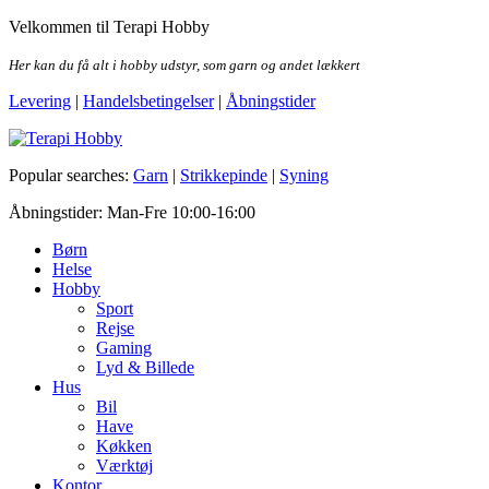
Skip
Velkommen til Terapi Hobby
to
the
Her kan du få alt i hobby udstyr, som garn og andet lækkert
content
Levering
|
Handelsbetingelser
|
Åbningstider
Terapi Hobby
Popular searches:
Garn
|
Strikkepinde
|
Syning
Åbningstider: Man-Fre 10:00-16:00
Børn
Helse
Hobby
Sport
Rejse
Gaming
Lyd & Billede
Hus
Bil
Have
Køkken
Værktøj
Kontor