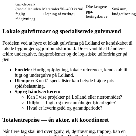
Gør‑det‑selv
Ofte længere
(med eller uden
Materialer 50–400 kr./m²
Små rum,
pga.
faglig
+ lejning af værktøj
budgetløsning
læringskurve
rådgivning)
Lokale gulvfirmaer og specialiserede gulvmænd
Fordelen ved at hyre et lokalt gulvfirma på Lolland er kendskabet til
lokale bygninger og jordbundsforhold. De er vant til at håndtere
ældre undergulve, fugtproblemer og de logistiske udfordringer på
øen.
Fordele:
Hurtig opfølgning, lokale referencer, kendskab til
fugt og undergulve på Lolland.
Ulemper:
Kun få specialister kan betyde højere pris i
spidsbelastning.
Spørg håndværkeren:
Kan I vise projekter på Lolland eller nærområdet?
Udfører I fugt- og niveaumålinger før arbejde?
Hvad er leveringstid og garantiperiode?
Totalentreprise — én aktør, alt koordineret
Når flere fag skal ind over (gulv, el, dørfræsning, trappe), kan en