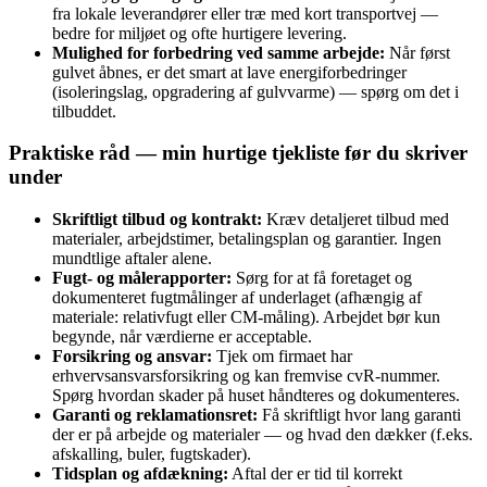
fra lokale leverandører eller træ med kort transportvej —
bedre for miljøet og ofte hurtigere levering.
Mulighed for forbedring ved samme arbejde:
Når først
gulvet åbnes, er det smart at lave energiforbedringer
(isoleringslag, opgradering af gulvvarme) — spørg om det i
tilbuddet.
Praktiske råd — min hurtige tjekliste før du skriver
under
Skriftligt tilbud og kontrakt:
Kræv detaljeret tilbud med
materialer, arbejdstimer, betalingsplan og garantier. Ingen
mundtlige aftaler alene.
Fugt- og målerapporter:
Sørg for at få foretaget og
dokumenteret fugtmålinger af underlaget (afhængig af
materiale: relativfugt eller CM‑måling). Arbejdet bør kun
begynde, når værdierne er acceptable.
Forsikring og ansvar:
Tjek om firmaet har
erhvervsansvarsforsikring og kan fremvise cvR‑nummer.
Spørg hvordan skader på huset håndteres og dokumenteres.
Garanti og reklamationsret:
Få skriftligt hvor lang garanti
der er på arbejde og materialer — og hvad den dækker (f.eks.
afskalling, buler, fugtskader).
Tidsplan og afdækning:
Aftal der er tid til korrekt