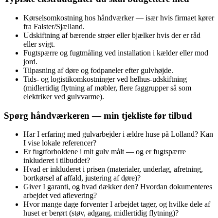
Kørselsomkostning hos håndværker — især hvis firmaet kører
fra Falster/Sjælland.
Udskiftning af bærende strøer eller bjælker hvis der er råd
eller svigt.
Fugtspærre og fugtmåling ved installation i kælder eller mod
jord.
Tilpasning af døre og fodpaneler efter gulvhøjde.
Tids- og logistikomkostninger ved helhus-udskiftning
(midlertidig flytning af møbler, flere faggrupper så som
elektriker ved gulvvarme).
Spørg håndværkeren — min tjekliste før tilbud
Har I erfaring med gulvarbejder i ældre huse på Lolland? Kan
I vise lokale referencer?
Er fugtforholdene i mit gulv målt — og er fugtspærre
inkluderet i tilbuddet?
Hvad er inkluderet i prisen (materialer, underlag, afretning,
bortkørsel af affald, justering af døre)?
Giver I garanti, og hvad dækker den? Hvordan dokumenteres
arbejdet ved aflevering?
Hvor mange dage forventer I arbejdet tager, og hvilke dele af
huset er berørt (støv, adgang, midlertidig flytning)?