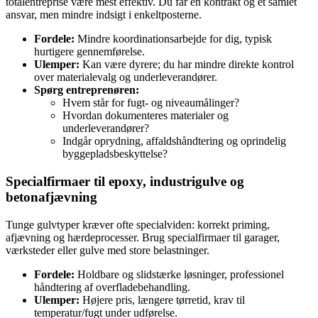
totalentreprise være mest effektiv. Du får én kontrakt og et samlet
ansvar, men mindre indsigt i enkeltposterne.
Fordele:
Mindre koordinationsarbejde for dig, typisk
hurtigere gennemførelse.
Ulemper:
Kan være dyrere; du har mindre direkte kontrol
over materialevalg og underleverandører.
Spørg entreprenøren:
Hvem står for fugt- og niveaumålinger?
Hvordan dokumenteres materialer og
underleverandører?
Indgår oprydning, affaldshåndtering og oprindelig
byggepladsbeskyttelse?
Specialfirmaer til epoxy, industrigulve og
betonafjævning
Tunge gulvtyper kræver ofte specialviden: korrekt priming,
afjævning og hærdeprocesser. Brug specialfirmaer til garager,
værksteder eller gulve med store belastninger.
Fordele:
Holdbare og slidstærke løsninger, professionel
håndtering af overfladebehandling.
Ulemper:
Højere pris, længere tørretid, krav til
temperatur/fugt under udførelse.