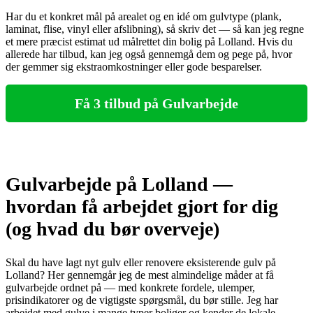
Har du et konkret mål på arealet og en idé om gulvtype (plank,
laminat, flise, vinyl eller afslibning), så skriv det — så kan jeg regne
et mere præcist estimat ud målrettet din bolig på Lolland. Hvis du
allerede har tilbud, kan jeg også gennemgå dem og pege på, hvor
der gemmer sig ekstraomkostninger eller gode besparelser.
Få 3 tilbud på Gulvarbejde
Gulvarbejde på Lolland —
hvordan få arbejdet gjort for dig
(og hvad du bør overveje)
Skal du have lagt nyt gulv eller renovere eksisterende gulv på
Lolland? Her gennemgår jeg de mest almindelige måder at få
gulvarbejde ordnet på — med konkrete fordele, ulemper,
prisindikatorer og de vigtigste spørgsmål, du bør stille. Jeg har
arbejdet med gulve i mange typer boliger og kender de lokale