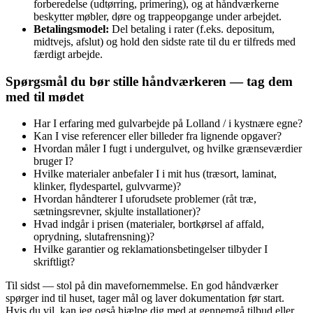
forberedelse (udtørring, primering), og at håndværkerne
beskytter møbler, døre og trappeopgange under arbejdet.
Betalingsmodel:
Del betaling i rater (f.eks. depositum,
midtvejs, afslut) og hold den sidste rate til du er tilfreds med
færdigt arbejde.
Spørgsmål du bør stille håndværkeren — tag dem
med til mødet
Har I erfaring med gulvarbejde på Lolland / i kystnære egne?
Kan I vise referencer eller billeder fra lignende opgaver?
Hvordan måler I fugt i undergulvet, og hvilke grænseværdier
bruger I?
Hvilke materialer anbefaler I i mit hus (træsort, laminat,
klinker, flydespartel, gulvvarme)?
Hvordan håndterer I uforudsete problemer (råt træ,
sætningsrevner, skjulte installationer)?
Hvad indgår i prisen (materialer, bortkørsel af affald,
oprydning, slutafrensning)?
Hvilke garantier og reklamationsbetingelser tilbyder I
skriftligt?
Til sidst — stol på din mavefornemmelse. En god håndværker
spørger ind til huset, tager mål og laver dokumentation før start.
Hvis du vil, kan jeg også hjælpe dig med at gennemgå tilbud eller