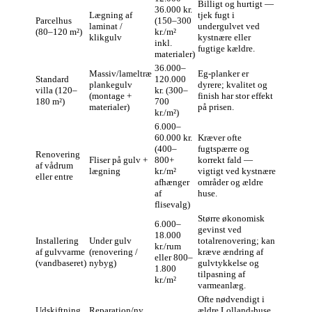
Billigt og hurtigt —
36.000 kr.
Lægning af
tjek fugt i
Parcelhus
(150–300
laminat /
undergulvet ved
(80–120 m²)
kr./m²
klikgulv
kystnære eller
inkl.
fugtige kældre.
materialer)
36.000–
Massiv/lameltræ
Eg-planker er
Standard
120.000
plankegulv
dyrere; kvalitet og
villa (120–
kr. (300–
(montage +
finish har stor effekt
180 m²)
700
materialer)
på prisen.
kr./m²)
6.000–
60.000 kr.
Kræver ofte
(400–
fugtspærre og
Renovering
Fliser på gulv +
800+
korrekt fald —
af vådrum
lægning
kr./m²
vigtigt ved kystnære
eller entre
afhænger
områder og ældre
af
huse.
flisevalg)
Større økonomisk
6.000–
gevinst ved
18.000
Installering
Under gulv
totalrenovering; kan
kr./rum
af gulvvarme
(renovering /
kræve ændring af
eller 800–
(vandbaseret)
nybyg)
gulvtykkelse og
1.800
tilpasning af
kr./m²
varmeanlæg.
Ofte nødvendigt i
Udskiftning
Reparation/ny
ældre Lolland-huse