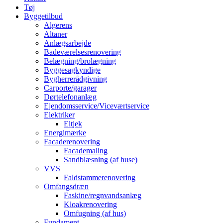
Tøj
Byggetilbud
Algerens
Altaner
Anlægsarbejde
Badeværelsesrenovering
Belægning/brolægning
Byggesagkyndige
Bygherrerådgivning
Carporte/garager
Dørtelefonanlæg
Ejendomsservice/Viceværtservice
Elektriker
Eltjek
Energimærke
Facaderenovering
Facademaling
Sandblæsning (af huse)
VVS
Faldstammerenovering
Omfangsdræn
Faskine/regnvandsanlæg
Kloakrenovering
Omfugning (af hus)
Fundament