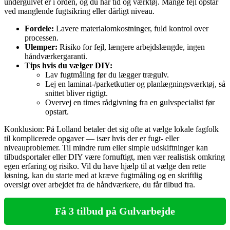
undergulvet er i orden, og du har tid og værktøj. Mange fejl opstår
ved manglende fugtsikring eller dårligt niveau.
Fordele:
Lavere materialomkostninger, fuld kontrol over
processen.
Ulemper:
Risiko for fejl, længere arbejdslængde, ingen
håndværkergaranti.
Tips hvis du vælger DIY:
Lav fugtmåling før du lægger trægulv.
Lej en laminat-/parketkutter og planlægningsværktøj, så
snittet bliver rigtigt.
Overvej en times rådgivning fra en gulvspecialist før
opstart.
Konklusion: På Lolland betaler det sig ofte at vælge lokale fagfolk
til komplicerede opgaver — især hvis der er fugt- eller
niveauproblemer. Til mindre rum eller simple udskiftninger kan
tilbudsportaler eller DIY være fornuftigt, men vær realistisk omkring
egen erfaring og risiko. Vil du have hjælp til at vælge den rette
løsning, kan du starte med at kræve fugtmåling og en skriftlig
oversigt over arbejdet fra de håndværkere, du får tilbud fra.
Få 3 tilbud på Gulvarbejde