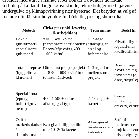
forhold på Lolland: lange køreafstande, ældre boliger med ujævne
undergulve og klimapåvirkning nær kysterne. Det betyder, at valg af
metode ofte får stor betydning for både tid, pris og slutresultat.
Cirka pris (inkl. levering
Metode
Tidsramme
Bedst til
& arbejdsløn)
Lokale
5.000–450 kr./m²
1–7 dage
Privatboliger,
gulvfirmaer /
(parket/laminat/linoleum)
afhængig af
reparationer,
specialiseret
Epoxy/afjævning 400–
areal og
kvalitetsfinish
gulvmand
1.000 kr./m²
forberedelse
Renoveringer
Totalentreprise
Oftere fast pris pr. projekt
1–3 uger for
hvor flere fag
(byggefirma
— 8.000–600 kr./m² inkl.
mellemstort
involveres (el,
klarer alt)
tømrer, håndværk
projekt
døre, trægulv)
Specialfirma
Garager,
(epoxy,
400–1.500+ kr./m²
2–10 dage +
værksted,
industrigulv,
afhængig af type
hærretid
erhverv, vådr
beton)
Online
Små til
Afhænger af
markedspladser
Kan give billigere tilbud,
mellemstore
håndværkerens
/
ofte 10–20% lavere
projekter hvor
kalender
tilbudsportaler
pris er vigtigst