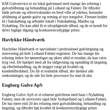
KM Gulvservice er en lokal gulvmand med mange års erfaring i
gulvafslibning og behandling på Lolland og Falster. De tilbyder
både private og erhvervskunder en bred vifte af ydelser, herunder
afslibning af gamle gulve og retning af nye trægulve. Firmaet holder
til i Sakskøbing og arbejder lokalt i Nakskøbing, Maribo og
Nykøbing. Du kan altid få et uforpligtende tilbud, og de er kendt for
deres faglige tilgang og konkurrencedygtige priser.
Havlykke Håndværk
Havlykke Håndværk er specialister i professionel gulvlægning og
renovering på hele Lolland-Falster-regionen. De har mange års
erfaring inden for tømrerfaget og sikrer altid et resultat, du kan være
tryg ved. De hjælper med alt fra rådgivning og opmåling til lægning
og efterbehandling, og de lægger vægt på kvalitet og
kundetilfredshed. Du får et realistisk tilbud, der dækker alle
omkostninger, og de står for hele processen fra start til slut.
Engberg Gulve ApS
Engberg Gulve ApS er et erfarent gulvfirma med base i Nykøbing
Falster, men de servicerer også hele Sydsjælland og Lolland-Falster.
De har mere end 20 års erfaring med gulvafslibning, behandling og
lægning, og tilbyder høj kvalitet til konkurrencedygtige priser.