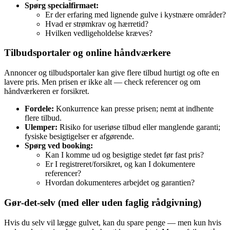
Spørg specialfirmaet:
Er der erfaring med lignende gulve i kystnære områder?
Hvad er strømkrav og hærretid?
Hvilken vedligeholdelse kræves?
Tilbudsportaler og online håndværkere
Annoncer og tilbudsportaler kan give flere tilbud hurtigt og ofte en
lavere pris. Men prisen er ikke alt — check referencer og om
håndværkeren er forsikret.
Fordele:
Konkurrence kan presse prisen; nemt at indhente
flere tilbud.
Ulemper:
Risiko for useriøse tilbud eller manglende garanti;
fysiske besigtigelser er afgørende.
Spørg ved booking:
Kan I komme ud og besigtige stedet før fast pris?
Er I registreret/forsikret, og kan I dokumentere
referencer?
Hvordan dokumenteres arbejdet og garantien?
Gør‑det‑selv (med eller uden faglig rådgivning)
Hvis du selv vil lægge gulvet, kan du spare penge — men kun hvis