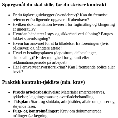
Spørgsmål du skal stille, før du skriver kontrakt
Er du faglært gulvlægger (svendebrev)? Kan du fremvise
referencer fra lignende opgaver i København?
Hvilken dokumentation leverer I for fugtmåling og klargøring
af undergulv?
Hvordan håndterer I støv og sikkerhed ved slibning? Bruges
lukket støvudsugning?
Hvem har ansvaret for at få tilladelser fra foreningen (hvis
påkrævet) og håndtere affald?
Hvad er betalingsplanen (depositum, delbetalinger,
slutbetaling)? Er der mulighed for garanti eller
reklamationsperiode på arbejdet?
Har I erhvervsansvarsforsikring? Kan I fremsende police eller
bevis?
Praktisk kontrakt‑tjekliste (min. krav)
Præcis arbejdsbeskrivelse:
Materialer (mærker/farve),
tykkelser, lægningsmønster, overfladebehandling.
Tidsplan:
Start‑ og slutdato, arbejdstider, aftale om pauser og
støjende faser.
Fugt- og kontrolmålinger:
Krav om dokumenterede
målinger før lægning.