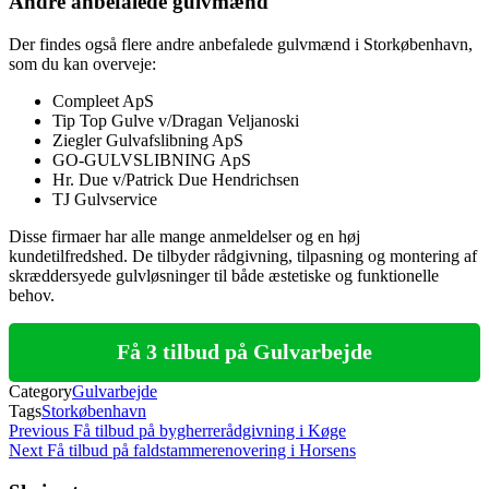
Andre anbefalede gulvmænd
Der findes også flere andre anbefalede gulvmænd i Storkøbenhavn,
som du kan overveje:
Compleet ApS
Tip Top Gulve v/Dragan Veljanoski
Ziegler Gulvafslibning ApS
GO-GULVSLIBNING ApS
Hr. Due v/Patrick Due Hendrichsen
TJ Gulvservice
Disse firmaer har alle mange anmeldelser og en høj
kundetilfredshed. De tilbyder rådgivning, tilpasning og montering af
skræddersyede gulvløsninger til både æstetiske og funktionelle
behov.
Få 3 tilbud på Gulvarbejde
Category
Gulvarbejde
Tags
Storkøbenhavn
Indlægsnavigation
Previous
Previous
Få tilbud på bygherrerådgivning i Køge
Post
Next
Next
Få tilbud på faldstammerenovering i Horsens
Post