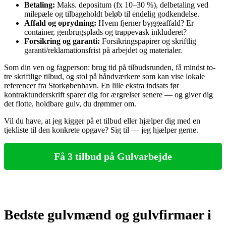
Betaling:
Maks. depositum (fx 10–30 %), delbetaling ved
milepæle og tilbageholdt beløb til endelig godkendelse.
Affald og oprydning:
Hvem fjerner byggeaffald? Er
container, genbrugsplads og trappevask inkluderet?
Forsikring og garanti:
Forsikringspapirer og skriftlig
garanti/reklamationsfrist på arbejdet og materialer.
Som din ven og fagperson: brug tid på tilbudsrunden, få mindst to-
tre skriftlige tilbud, og stol på håndværkere som kan vise lokale
referencer fra Storkøbenhavn. En lille ekstra indsats før
kontraktunderskrift sparer dig for ærgrelser senere — og giver dig
det flotte, holdbare gulv, du drømmer om.
Vil du have, at jeg kigger på et tilbud eller hjælper dig med en
tjekliste til den konkrete opgave? Sig til — jeg hjælper gerne.
Få 3 tilbud på Gulvarbejde
Bedste gulvmænd og gulvfirmaer i