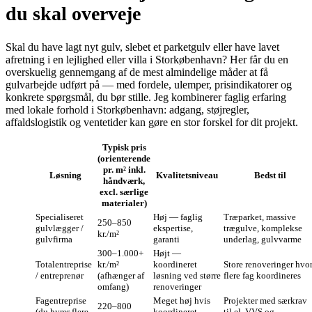
du skal overveje
Skal du have lagt nyt gulv, slebet et parketgulv eller have lavet
afretning i en lejlighed eller villa i Storkøbenhavn? Her får du en
overskuelig gennemgang af de mest almindelige måder at få
gulvarbejde udført på — med fordele, ulemper, prisindikatorer og
konkrete spørgsmål, du bør stille. Jeg kombinerer faglig erfaring
med lokale forhold i Storkøbenhavn: adgang, støjregler,
affaldslogistik og ventetider kan gøre en stor forskel for dit projekt.
Typisk pris
(orienterende
pr. m² inkl.
Løsning
Kvalitetsniveau
Bedst til
håndværk,
excl. særlige
materialer)
Specialiseret
Høj — faglig
Træparket, massive
250–850
gulvlægger /
ekspertise,
trægulve, komplekse
kr./m²
gulvfirma
garanti
underlag, gulvvarme
300–1.000+
Højt —
Totalentreprise
kr./m²
koordineret
Store renoveringer hvo
/ entreprenør
(afhænger af
løsning ved større
flere fag koordineres
omfang)
renoveringer
Fagentreprise
Meget høj hvis
Projekter med særkrav
220–800
(du hyrer flere
koordineret —
til el, VVS og