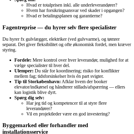
Hvad er totalprisen inkl. alle underleverandører?
Hvem har forsikringsansvar ved skader i opgangen?
Hvad er betalingsplanen og garantierne?
Fagentreprise — du hyrer selv flere specialister
Du hyrer fx gulvlægger, elektriker (ved gulvvarme), og tømrer
separat. Det giver fleksibilitet og ofte økonomisk fordel, men kræver
styring.
Fordele:
Mere kontrol over hver leverandør, mulighed for at
vælge specialister til hver del.
Ulemper:
Du står for koordinering; risiko for konflikter
mellem fag; tidsforsinkelser hvis én part svigter.
Tip til Storkøbenhavn:
Afklar hvem der booker
elevator/indkørsel og håndterer stillads/afspærring — ellers
kan logistik blive dyrt.
Spørg dig selv:
Har jeg tid og kompetencer til at styre flere
leverandører?
Vil en projektleder være en god investering?
Byggemarked eller forhandler med
installationsservice