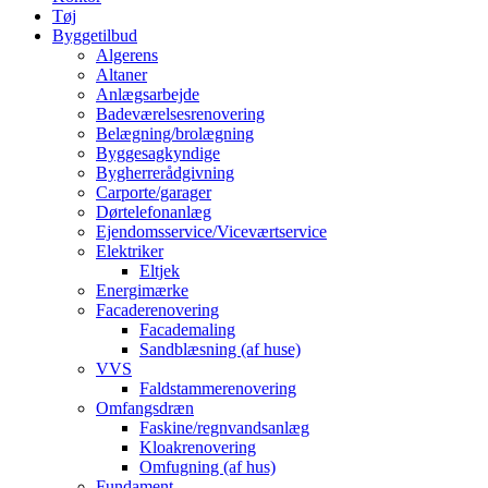
Tøj
Byggetilbud
Algerens
Altaner
Anlægsarbejde
Badeværelsesrenovering
Belægning/brolægning
Byggesagkyndige
Bygherrerådgivning
Carporte/garager
Dørtelefonanlæg
Ejendomsservice/Viceværtservice
Elektriker
Eltjek
Energimærke
Facaderenovering
Facademaling
Sandblæsning (af huse)
VVS
Faldstammerenovering
Omfangsdræn
Faskine/regnvandsanlæg
Kloakrenovering
Omfugning (af hus)
Fundament