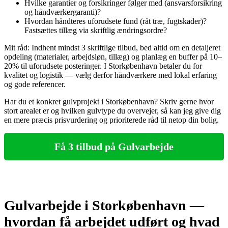
Hvilke garantier og forsikringer følger med (ansvarsforsikring
og håndværkergaranti)?
Hvordan håndteres uforudsete fund (råt træ, fugtskader)?
Fastsættes tillæg via skriftlig ændringsordre?
Mit råd: Indhent mindst 3 skriftlige tilbud, bed altid om en detaljeret
opdeling (materialer, arbejdsløn, tillæg) og planlæg en buffer på 10–
20% til uforudsete posteringer. I Storkøbenhavn betaler du for
kvalitet og logistik — vælg derfor håndværkere med lokal erfaring
og gode referencer.
Har du et konkret gulvprojekt i Storkøbenhavn? Skriv gerne hvor
stort arealet er og hvilken gulvtype du overvejer, så kan jeg give dig
en mere præcis prisvurdering og prioriterede råd til netop din bolig.
Få 3 tilbud på Gulvarbejde
Gulvarbejde i Storkøbenhavn —
hvordan få arbejdet udført og hvad