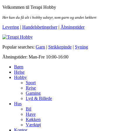
Skip
Velkommen til Terapi Hobby
to
the
Her kan du få alt i hobby udstyr, som garn og andet lækkert
content
Levering
|
Handelsbetingelser
|
Åbningstider
Terapi Hobby
Popular searches:
Garn
|
Strikkepinde
|
Syning
Åbningstider: Man-Fre 10:00-16:00
Børn
Helse
Hobby
Sport
Rejse
Gaming
Lyd & Billede
Hus
Bil
Have
Køkken
Værktøj
Kontor