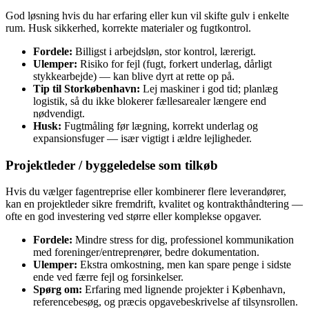
God løsning hvis du har erfaring eller kun vil skifte gulv i enkelte
rum. Husk sikkerhed, korrekte materialer og fugtkontrol.
Fordele:
Billigst i arbejdsløn, stor kontrol, lærerigt.
Ulemper:
Risiko for fejl (fugt, forkert underlag, dårligt
stykkearbejde) — kan blive dyrt at rette op på.
Tip til Storkøbenhavn:
Lej maskiner i god tid; planlæg
logistik, så du ikke blokerer fællesarealer længere end
nødvendigt.
Husk:
Fugtmåling før lægning, korrekt underlag og
expansionsfuger — især vigtigt i ældre lejligheder.
Projektleder / byggeledelse som tilkøb
Hvis du vælger fagentreprise eller kombinerer flere leverandører,
kan en projektleder sikre fremdrift, kvalitet og kontrakthåndtering —
ofte en god investering ved større eller komplekse opgaver.
Fordele:
Mindre stress for dig, professionel kommunikation
med foreninger/entreprenører, bedre dokumentation.
Ulemper:
Ekstra omkostning, men kan spare penge i sidste
ende ved færre fejl og forsinkelser.
Spørg om:
Erfaring med lignende projekter i København,
referencebesøg, og præcis opgavebeskrivelse af tilsynsrollen.