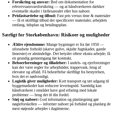
Forsikring og ansvar:
Bed om dokumentation for
erhvervsansvarsforsikring — og at håndværkeren dækker
eventuelle skader i fællesarealer eller hos naboer.
Prisfastsættelse og tilbud:
Fast pris versus time & materialer
— få et skriftligt tilbud der specificerer materialer, arbejdets
omfang, tidsplan og betalingsplan.
Særligt for Storkøbenhavn: Risikoer og muligheder
Ældre ejendomme:
Mange bygninger er fra før 1950 —
uforudsete forhold (skæve gulve, skjulte fugtskader, gamle
limrester) er almindelige. Det betyder oftere ekstra arbejde; få
en grundig gennemgang før kontrakt.
Beboerforeninger og tilladelser:
I andels- og ejerforeninger
kan der være regler for arbejdstider, trappevask, brug af
elevator og affald. Få bekræftelse skriftligt fra bestyrelsen,
hvis det er nødvendigt.
Logistik giver muligheder:
Kort transport og tæt adgang til
byggemarkeder kan reducere leveringstid. Samtidig kan
håndværkere i området have god erfaring med lokale
problemer — brug det til din fordel.
Støj og naboer:
God information og planlægning gør
nøgleforskellen — informer naboer på forhånd og planlæg de
mest støjende arbejder i dagtimerne.