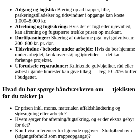
Adgang og logistik:
Bæring op ad trapper, lifte,
parkeringstilladelser og tidsvinduer i opgange kan koste
1.000–8.000 kr.
Afretning og fugtsikring:
Hvis der er fugt eller ujævnhed,
kan afretning og fugtspærre trække prisen op markant.
Dørtilpasninger:
Skæring af dørkarme pga. nyt gulvniveau:
200–800 kr. pr. dør.
Tidsvindue / beboelse under arbejde:
Hvis du bor hjemme
under arbejdet, tænk over støj og tørretider — det kan
forlænge projektet.
Uforudsete reparationer:
Knirkende gulvbjælker, råd eller
asbest i gamle limrester kan give tillæg — læg 10–20% buffer
i budgettet.
Hvad du bør spørge håndværkeren om — tjeklisten
før du takker ja
Er prisen inkl. moms, materialer, affaldshåndtering og
støvsugning efter arbejde?
Hvem sørger for afretning/fugtsikring, og er der ekstra gebyr
for det?
Kan I vise referencer fra lignende opgaver i Storkøbenhavn
(adgangsforhold som trappeopgange)?