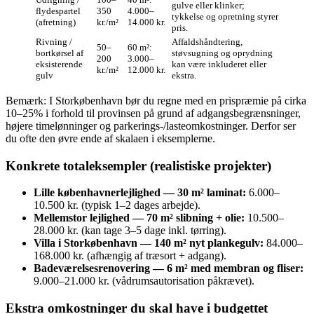
gulve eller klinker;
flydespartel
350
4.000–
tykkelse og opretning styrer
(afretning)
kr./m²
14.000 kr.
pris.
Rivning /
Affaldshåndtering,
50–
60 m²:
bortkørsel af
støvsugning og oprydning
200
3.000–
eksisterende
kan være inkluderet eller
kr./m²
12.000 kr.
gulv
ekstra.
Bemærk: I Storkøbenhavn bør du regne med en prispræmie på cirka
10–25% i forhold til provinsen på grund af adgangsbegrænsninger,
højere timelønninger og parkerings-/lasteomkostninger. Derfor ser
du ofte den øvre ende af skalaen i eksemplerne.
Konkrete totaleksempler (realistiske projekter)
Lille københavnerlejlighed — 30 m² laminat:
6.000–
10.500 kr. (typisk 1–2 dages arbejde).
Mellemstor lejlighed — 70 m² slibning + olie:
10.500–
28.000 kr. (kan tage 3–5 dage inkl. tørring).
Villa i Storkøbenhavn — 140 m² nyt plankegulv:
84.000–
168.000 kr. (afhængig af træsort + adgang).
Badeværelsesrenovering — 6 m² med membran og fliser:
9.000–21.000 kr. (vådrumsautorisation påkrævet).
Ekstra omkostninger du skal have i budgettet