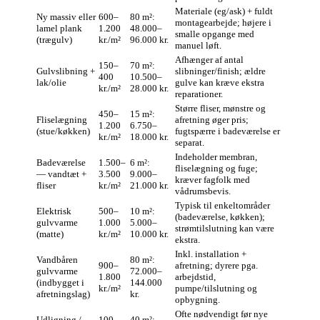
Materiale (eg/ask) + fuldt
Ny massiv eller
600–
80 m²:
montagearbejde; højere i
lamel plank
1.200
48.000–
smalle opgange med
(trægulv)
kr./m²
96.000 kr.
manuel løft.
Afhænger af antal
150–
70 m²:
Gulvslibning +
slibninger/finish; ældre
400
10.500–
lak/olie
gulve kan kræve ekstra
kr./m²
28.000 kr.
reparationer.
Større fliser, mønstre og
450–
15 m²:
Fliselægning
afretning øger pris;
1.200
6.750–
(stue/køkken)
fugtspærre i badeværelse er
kr./m²
18.000 kr.
separat.
Indeholder membran,
Badeværelse
1.500–
6 m²:
fliselægning og fuge;
— vandtæt +
3.500
9.000–
kræver fagfolk med
fliser
kr./m²
21.000 kr.
vådrumsbevis.
Typisk til enkeltområder
Elektrisk
500–
10 m²:
(badeværelse, køkken);
gulvvarme
1.000
5.000–
strømtilslutning kan være
(matte)
kr./m²
10.000 kr.
ekstra.
Inkl. installation +
Vandbåren
80 m²:
900–
afretning; dyrere pga.
gulvvarme
72.000–
1.800
arbejdstid,
(indbygget i
144.000
kr./m²
pumpe/tilslutning og
afretningslag)
kr.
opbygning.
Ofte nødvendigt før nye
Udligning /
100–
40 m²: