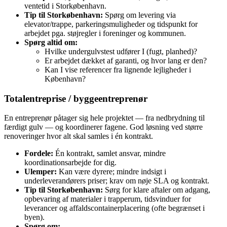
ventetid i Storkøbenhavn.
Tip til Storkøbenhavn:
Spørg om levering via
elevator/trappe, parkeringsmuligheder og tidspunkt for
arbejdet pga. støjregler i foreninger og kommunen.
Spørg altid om:
Hvilke undergulvstest udfører I (fugt, planhed)?
Er arbejdet dækket af garanti, og hvor lang er den?
Kan I vise referencer fra lignende lejligheder i
København?
Totalentreprise / byggeentreprenør
En entreprenør påtager sig hele projektet — fra nedbrydning til
færdigt gulv — og koordinerer fagene. God løsning ved større
renoveringer hvor alt skal samles i én kontrakt.
Fordele:
Én kontrakt, samlet ansvar, mindre
koordinationsarbejde for dig.
Ulemper:
Kan være dyrere; mindre indsigt i
underleverandørers priser; krav om nøje SLA og kontrakt.
Tip til Storkøbenhavn:
Sørg for klare aftaler om adgang,
opbevaring af materialer i trapperum, tidsvinduer for
leverancer og affaldscontainerplacering (ofte begrænset i
byen).
Spørg om: