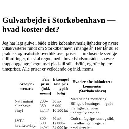
Gulvarbejde i Storkøbenhavn —
hvad koster det?
Jeg har lagt gulve i både ældre københavnerlejligheder og nyere
villakvarterer rundt om Storkøbenhavn i mange år. Her får du et
praktisk og realistisk overblik over priser — inklusiv de særlige
udfordringer, du skal regne med i hovedstadsområdet: snævre
trappeopgange, begrænset plads til stillads/lift, og ofte højere
timepriser. Alle priser er vejledende og inkl. moms.
Pris
Eksempel
Hvad er ofte inkluderet /
Arbejde /
pr. m²
totalpris
kommentar
scenarie
(inkl.
— typisk
(Storkøbenhavn)
moms)
bolig
Materialer + montering.
Nyt laminat
200–
30 m²:
Billigere løsninger — gode
eller basic
350
6.000–
i lejligheder uden
vinyl
kr./m²
10.500 kr.
undergulv-arbejde.
300–
40 m²:
Godt til fugtige rum og slid;
LVT /
600
12.000–
pris afhænger meget af
kvalitetsvinyl
kr./m²
24.000 kr.
produktvalg.