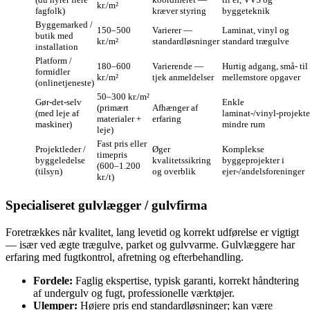
kr./m²
fagfolk)
kræver styring
byggeteknik
Byggemarked /
150–500
Varierer —
Laminat, vinyl og
butik med
kr./m²
standardløsninger
standard trægulve
installation
Platform /
180–600
Varierende —
Hurtig adgang, små- til
formidler
kr./m²
tjek anmeldelser
mellemstore opgaver
(onlinetjeneste)
50–300 kr./m²
Gør‑det‑selv
Enkle
(primært
Afhænger af
(med leje af
laminat-/vinyl‑projekte
materialer +
erfaring
maskiner)
mindre rum
leje)
Fast pris eller
Projektleder /
Øger
Komplekse
timepris
byggeledelse
kvalitetssikring
byggeprojekter i
(600–1.200
(tilsyn)
og overblik
ejer-/andelsforeninger
kr./t)
Specialiseret gulvlægger / gulvfirma
Foretrækkes når kvalitet, lang levetid og korrekt udførelse er vigtigt
— især ved ægte trægulve, parket og gulvvarme. Gulvlæggere har
erfaring med fugtkontrol, afretning og efterbehandling.
Fordele:
Faglig ekspertise, typisk garanti, korrekt håndtering
af undergulv og fugt, professionelle værktøjer.
Ulemper:
Højere pris end standardløsninger; kan være