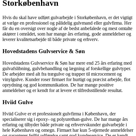
Storkøbenhavn
Hvis du skal have udført gulvarbejde i Storkøbenhavn, er det vigtigt
at vælge en professionel og pålidelig gulvmand eller gulvfirma. Her
får du en oversigt over nogle af de bedst anbefalede og mest omtalte
aktører i området, som har mange års erfaring, gode anmeldelser og
leverer kvalitetsarbejde til både private og erhverv.
Hovedstadens Gulvservice & Søn
Hovedstadens Gulvservice & Søn har mere end 25 års erfaring med
gulvafslibning, gulvbehandling og lægning af forskellige gulvtyper.
De arbejder med alt fra trægulve og trapper til microcement og
vinylgulve. Kunder roser firmaet for hurtigt og præcist arbejde, flot
oprydning og god kommunikation. De har mange positive
anmeldelser og er kendt for at levere et tilfredsstillende resultat.
Hviid Gulve
Hviid Gulve er et professionelt gulvfirma i København, der
specialiserer sig i epoxy- og polyurethan-gulve. De har mange års
erfaring og tilbyder både private og erhvervskunder gulvarbejde i
hele København og omegn. Firmaet har kun 5-stjernede anmeldelser
og garanterer fejlfri udførelse samt god kundeservice. De er kendt