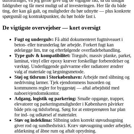
udfordringer, vil jeg gerne give dig de vigtigste råd, så du undgår
faldgruber og får mest muligt ud af investeringen. Her får du både
ting, der kan gå galt, og muligheder du bør udnytte — plus konkrete
spørgsmål og kontraktpunkter, du bør holde fast i.
De vigtigste overvejelser — kort oversigt
Fugt og undergulv:
Få altid dokumenteret fugtniveauet i
beton- eller træunderlag før arbejde. Forkert fugt kan
ødelægge lim, træ og efterfølgende overfladebehandling.
Type gulv & kompatibilitet:
Trægulv, massiv planke, parket,
laminat, vinyl eller epoxy kræver forskellige forberedelser og
værktøj. Underliggende gulvvarme eller radiatorer ændrer
valg af materiale og lægningsmetode.
Støj og tidsrum i Storkøbenhavn:
Arbejde med slibning og
nedrivning larmer. Tjek ejendommens husorden og
kommunens regler for byggestøj — aftal arbejdstid med
naboer/ejendomskontor.
Adgang, logistik og parkering:
Smalle opgange, trapper,
elevatorer og parkeringsmuligheder i København påvirker
både pris og tidsforbrug. Sørg for at entreprenøren har plan
for ind- og udkørsel af materialer.
Støv og indeklima:
Slibning uden korrekt støvudsugning
giver rod og sundhedsrisici. Kræv støvsugning under arbejdet,
afdækning af åbne rum og aftalt oprydning.