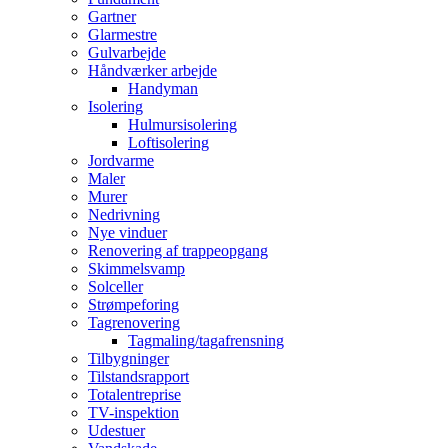
Gartner
Glarmestre
Gulvarbejde
Håndværker arbejde
Handyman
Isolering
Hulmursisolering
Loftisolering
Jordvarme
Maler
Murer
Nedrivning
Nye vinduer
Renovering af trappeopgang
Skimmelsvamp
Solceller
Strømpeforing
Tagrenovering
Tagmaling/tagafrensning
Tilbygninger
Tilstandsrapport
Totalentreprise
TV-inspektion
Udestuer