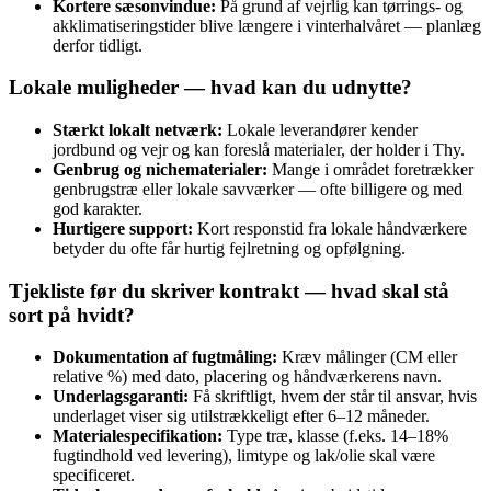
Kortere sæsonvindue:
På grund af vejrlig kan tørrings- og
akklimatiseringstider blive længere i vinterhalvåret — planlæg
derfor tidligt.
Lokale muligheder — hvad kan du udnytte?
Stærkt lokalt netværk:
Lokale leverandører kender
jordbund og vejr og kan foreslå materialer, der holder i Thy.
Genbrug og nichematerialer:
Mange i området foretrækker
genbrugstræ eller lokale savværker — ofte billigere og med
god karakter.
Hurtigere support:
Kort responstid fra lokale håndværkere
betyder du ofte får hurtig fejlretning og opfølgning.
Tjekliste før du skriver kontrakt — hvad skal stå
sort på hvidt?
Dokumentation af fugtmåling:
Kræv målinger (CM eller
relative %) med dato, placering og håndværkerens navn.
Underlagsgaranti:
Få skriftligt, hvem der står til ansvar, hvis
underlaget viser sig utilstrækkeligt efter 6–12 måneder.
Materialespecifikation:
Type træ, klasse (f.eks. 14–18%
fugtindhold ved levering), limtype og lak/olie skal være
specificeret.