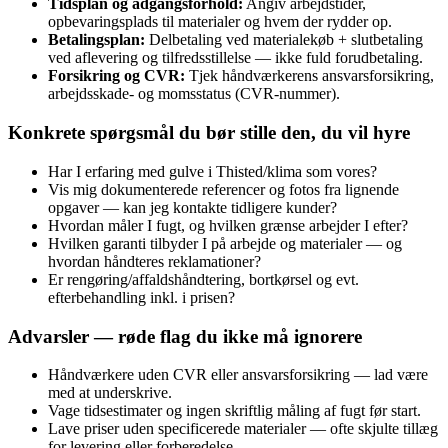
Tidsplan og adgangsforhold:
Angiv arbejdstider,
opbevaringsplads til materialer og hvem der rydder op.
Betalingsplan:
Delbetaling ved materialekøb + slutbetaling
ved aflevering og tilfredsstillelse — ikke fuld forudbetaling.
Forsikring og CVR:
Tjek håndværkerens ansvarsforsikring,
arbejdsskade- og momsstatus (CVR-nummer).
Konkrete spørgsmål du bør stille den, du vil hyre
Har I erfaring med gulve i Thisted/klima som vores?
Vis mig dokumenterede referencer og fotos fra lignende
opgaver — kan jeg kontakte tidligere kunder?
Hvordan måler I fugt, og hvilken grænse arbejder I efter?
Hvilken garanti tilbyder I på arbejde og materialer — og
hvordan håndteres reklamationer?
Er rengøring/affaldshåndtering, bortkørsel og evt.
efterbehandling inkl. i prisen?
Advarsler — røde flag du ikke må ignorere
Håndværkere uden CVR eller ansvarsforsikring — lad være
med at underskrive.
Vage tidsestimater og ingen skriftlig måling af fugt før start.
Lave priser uden specificerede materialer — ofte skjulte tillæg
for levering eller forberedelse.