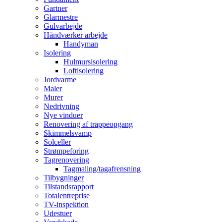
Gartner
Glarmestre
Gulvarbejde
Håndværker arbejde
Handyman
Isolering
Hulmursisolering
Loftisolering
Jordvarme
Maler
Murer
Nedrivning
Nye vinduer
Renovering af trappeopgang
Skimmelsvamp
Solceller
Strømpeforing
Tagrenovering
Tagmaling/tagafrensning
Tilbygninger
Tilstandsrapport
Totalentreprise
TV-inspektion
Udestuer