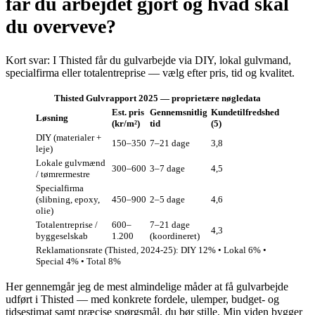
får du arbejdet gjort og hvad skal
du overveve?
Kort svar: I Thisted får du gulvarbejde via DIY, lokal gulvmand,
specialfirma eller totalentreprise — vælg efter pris, tid og kvalitet.
Thisted Gulvrapport 2025 — proprietære nøgledata
Est. pris
Gennemsnitlig
Kundetilfredshed
Løsning
(kr/m²)
tid
(5)
DIY (materialer +
150–350
7–21 dage
3,8
leje)
Lokale gulvmænd
300–600
3–7 dage
4,5
/ tømrermestre
Specialfirma
(slibning, epoxy,
450–900
2–5 dage
4,6
olie)
Totalentreprise /
600–
7–21 dage
4,3
byggeselskab
1.200
(koordineret)
Reklamationsrate (Thisted, 2024-25): DIY 12% • Lokal 6% •
Special 4% • Total 8%
Her gennemgår jeg de mest almindelige måder at få gulvarbejde
udført i Thisted — med konkrete fordele, ulemper, budget- og
tidsestimat samt præcise spørgsmål, du bør stille. Min viden bygger