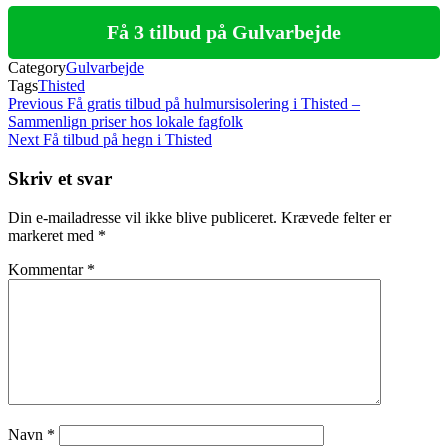
Få 3 tilbud på Gulvarbejde
Category
Gulvarbejde
Tags
Thisted
Indlægsnavigation
Previous
Previous
Få gratis tilbud på hulmursisolering i Thisted –
Post
Sammenlign priser hos lokale fagfolk
Next
Next
Få tilbud på hegn i Thisted
Post
Skriv et svar
Din e-mailadresse vil ikke blive publiceret.
Krævede felter er
markeret med
*
Kommentar
*
Navn
*