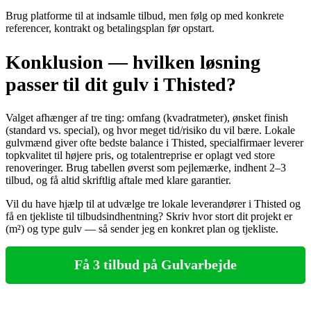
Brug platforme til at indsamle tilbud, men følg op med konkrete
referencer, kontrakt og betalingsplan før opstart.
Konklusion — hvilken løsning
passer til dit gulv i Thisted?
Valget afhænger af tre ting: omfang (kvadratmeter), ønsket finish
(standard vs. special), og hvor meget tid/risiko du vil bære. Lokale
gulvmænd giver ofte bedste balance i Thisted, specialfirmaer leverer
topkvalitet til højere pris, og totalentreprise er oplagt ved store
renoveringer. Brug tabellen øverst som pejlemærke, indhent 2–3
tilbud, og få altid skriftlig aftale med klare garantier.
Vil du have hjælp til at udvælge tre lokale leverandører i Thisted og
få en tjekliste til tilbudsindhentning? Skriv hvor stort dit projekt er
(m²) og type gulv — så sender jeg en konkret plan og tjekliste.
Få 3 tilbud på Gulvarbejde