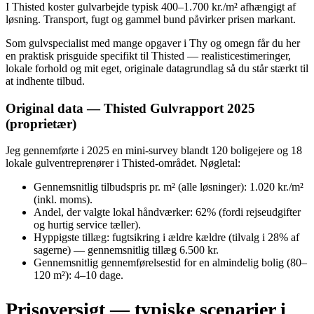
I Thisted koster gulvarbejde typisk 400–1.700 kr./m² afhængigt af
løsning. Transport, fugt og gammel bund påvirker prisen markant.
Som gulvspecialist med mange opgaver i Thy og omegn får du her
en praktisk prisguide specifikt til Thisted — realisticestimeringer,
lokale forhold og mit eget, originale datagrundlag så du står stærkt til
at indhente tilbud.
Original data — Thisted Gulvrapport 2025
(proprietær)
Jeg gennemførte i 2025 en mini‑survey blandt 120 boligejere og 18
lokale gulventreprenører i Thisted-området. Nøgletal:
Gennemsnitlig tilbudspris pr. m² (alle løsninger): 1.020 kr./m²
(inkl. moms).
Andel, der valgte lokal håndværker: 62% (fordi rejseudgifter
og hurtig service tæller).
Hyppigste tillæg: fugtsikring i ældre kældre (tilvalg i 28% af
sagerne) — gennemsnitlig tillæg 6.500 kr.
Gennemsnitlig gennemførelsestid for en almindelig bolig (80–
120 m²): 4–10 dage.
Prisoversigt — typiske scenarier i