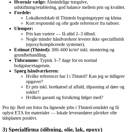
Hvornår vælge:
Almindelige trægulve,
udskiftning/retablering, god balance mellem pris og kvalitet.
Fordele:
Lokalkendskab til Thisteds bygningstyper og klima.
Kort responstid og ofte gode referencer fra naboer.
Ulemper:
Pris kan variere — få altid 2–3 tilbud.
Nogle mindre håndværkere leverer ikke specialfinish
(epoxy/komplicerede systemer).
Estimat (Thisted):
300–600 kr/m² inkl. montering og
grundbehandling.
Tidsramme:
Typisk 3–7 dage for en normal
boligstue/etagerum.
Spørg håndværkeren:
Hvilke referencer har I i Thisted? Kan jeg se tidligere
opgaver?
Er pris inkl. bortkørsel af affald, tilpasning af døre og
sokler?
Hvilken garanti og forsikring følger med?
Pro tip: Bed om fotos fra lignende jobs i Thisted-området og få
oplyst ETA for materialer — lokale leverandører påvirker ofte
tidsplanen positivt.
3) Specialfirma (slibning, olie, lak, epoxy)