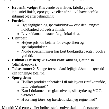
Hvornår vælge:
Krævende overflader, fabriksgulve,
industriel finish, epoxygulve eller når du vil have perfekt
slibning og efterbehandling.
Fordele:
Høj faglighed og specialudstyr — ofte den længste
holdbarhed og bedste finish.
Lav reklamationsrate ifølge lokal data.
Ulemper:
Højere pris: du betaler for ekspertisen og
specialprodukter.
Nogle specialfirmaer har kort bookingkapacitet; book i
god tid.
Estimat (Thisted):
450–900 kr/m² afhængig af finish
(olie/lak/epoxy).
Tidsramme:
2–5 dage for standard lejlighed/stue — tørretid
kan forlænge total tid.
Spørg dem:
Hvilket produkt anbefaler I til mit layout (trafikområde,
fugt, belastning)?
Kan I dokumentere glansniveau, slidstyrke og VOC-
værdier?
Hvor lang tørre- og hærdetid skal jeg regne med?
Mit råd: Ved epoxy eller højbelastede gulve skal du efterspørge