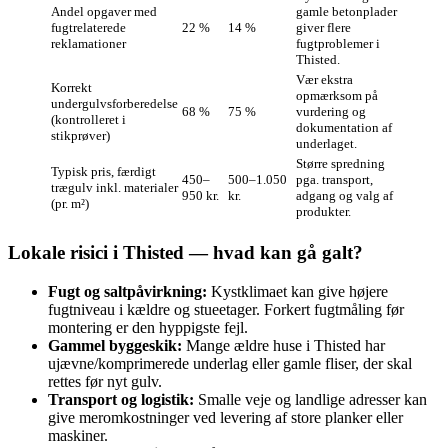
Andel opgaver med
gamle betonplader
fugtrelaterede
22 %
14 %
giver flere
reklamationer
fugtproblemer i
Thisted.
Vær ekstra
Korrekt
opmærksom på
undergulvsforberedelse
68 %
75 %
vurdering og
(kontrolleret i
dokumentation af
stikprøver)
underlaget.
Større spredning
Typisk pris, færdigt
450–
500–1.050
pga. transport,
trægulv inkl. materialer
950 kr.
kr.
adgang og valg af
(pr. m²)
produkter.
Lokale risici i Thisted — hvad kan gå galt?
Fugt og saltpåvirkning:
Kystklimaet kan give højere
fugtniveau i kældre og stueetager. Forkert fugtmåling før
montering er den hyppigste fejl.
Gammel byggeskik:
Mange ældre huse i Thisted har
ujævne/komprimerede underlag eller gamle fliser, der skal
rettes før nyt gulv.
Transport og logistik:
Smalle veje og landlige adresser kan
give meromkostninger ved levering af store planker eller
maskiner.