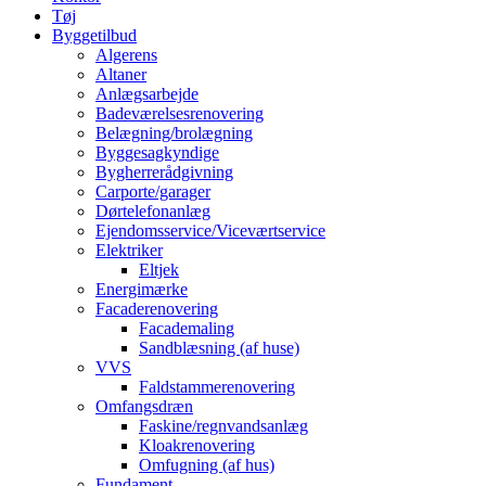
Tøj
Byggetilbud
Algerens
Altaner
Anlægsarbejde
Badeværelsesrenovering
Belægning/brolægning
Byggesagkyndige
Bygherrerådgivning
Carporte/garager
Dørtelefonanlæg
Ejendomsservice/Viceværtservice
Elektriker
Eltjek
Energimærke
Facaderenovering
Facademaling
Sandblæsning (af huse)
VVS
Faldstammerenovering
Omfangsdræn
Faskine/regnvandsanlæg
Kloakrenovering
Omfugning (af hus)
Fundament