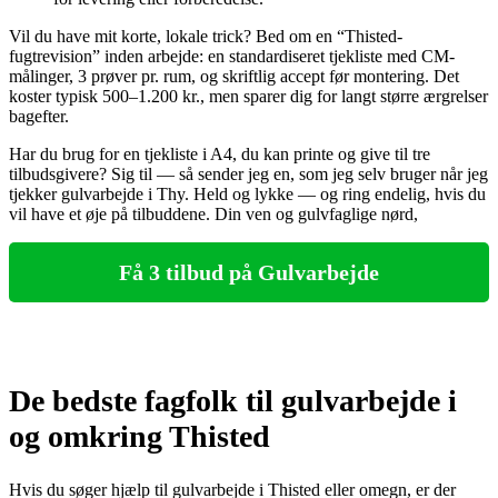
Vil du have mit korte, lokale trick? Bed om en “Thisted-
fugtrevision” inden arbejde: en standardiseret tjekliste med CM-
målinger, 3 prøver pr. rum, og skriftlig accept før montering. Det
koster typisk 500–1.200 kr., men sparer dig for langt større ærgrelser
bagefter.
Har du brug for en tjekliste i A4, du kan printe og give til tre
tilbudsgivere? Sig til — så sender jeg en, som jeg selv bruger når jeg
tjekker gulvarbejde i Thy. Held og lykke — og ring endelig, hvis du
vil have et øje på tilbuddene. Din ven og gulvfaglige nørd,
Få 3 tilbud på Gulvarbejde
De bedste fagfolk til gulvarbejde i
og omkring Thisted
Hvis du søger hjælp til gulvarbejde i Thisted eller omegn, er der