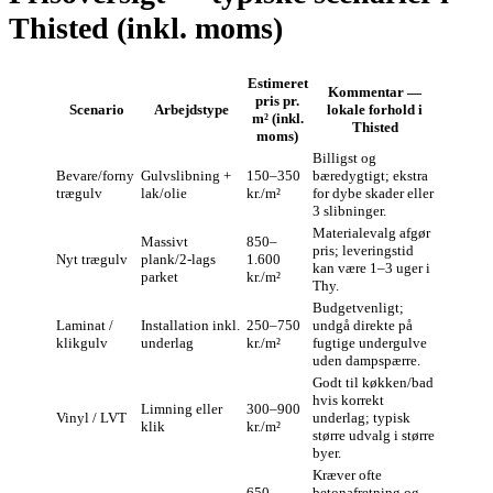
Thisted (inkl. moms)
Estimeret
Kommentar —
pris pr.
Scenario
Arbejdstype
lokale forhold i
m² (inkl.
Thisted
moms)
Billigst og
Bevare/forny
Gulvslibning +
150–350
bæredygtigt; ekstra
trægulv
lak/olie
kr./m²
for dybe skader eller
3 slibninger.
Materialevalg afgør
Massivt
850–
pris; leveringstid
Nyt trægulv
plank/2‑lags
1.600
kan være 1–3 uger i
parket
kr./m²
Thy.
Budgetvenligt;
Laminat /
Installation inkl.
250–750
undgå direkte på
klikgulv
underlag
kr./m²
fugtige undergulve
uden dampspærre.
Godt til køkken/bad
hvis korrekt
Limning eller
300–900
Vinyl / LVT
underlag; typisk
klik
kr./m²
større udvalg i større
byer.
Kræver ofte
650–
betonafretning og