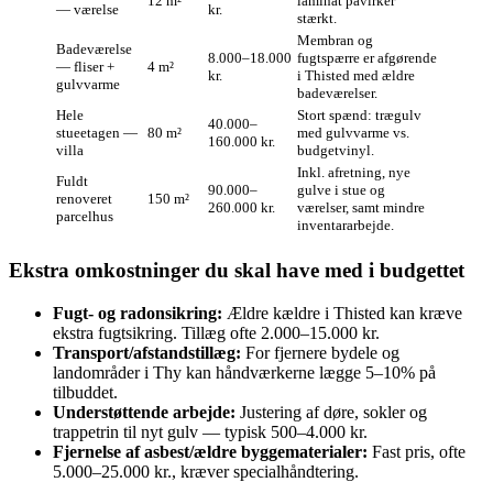
12 m²
laminat påvirker
— værelse
kr.
stærkt.
Membran og
Badeværelse
8.000–18.000
fugtspærre er afgørende
— fliser +
4 m²
kr.
i Thisted med ældre
gulvvarme
badeværelser.
Hele
Stort spænd: trægulv
40.000–
stueetagen —
80 m²
med gulvvarme vs.
160.000 kr.
villa
budgetvinyl.
Inkl. afretning, nye
Fuldt
90.000–
gulve i stue og
renoveret
150 m²
260.000 kr.
værelser, samt mindre
parcelhus
inventararbejde.
Ekstra omkostninger du skal have med i budgettet
Fugt- og radonsikring:
Ældre kældre i Thisted kan kræve
ekstra fugtsikring. Tillæg ofte 2.000–15.000 kr.
Transport/afstandstillæg:
For fjernere bydele og
landområder i Thy kan håndværkerne lægge 5–10% på
tilbuddet.
Understøttende arbejde:
Justering af døre, sokler og
trappetrin til nyt gulv — typisk 500–4.000 kr.
Fjernelse af asbest/ældre byggematerialer:
Fast pris, ofte
5.000–25.000 kr., kræver specialhåndtering.