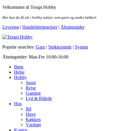
Skip
Velkommen til Terapi Hobby
to
the
Her kan du få alt i hobby udstyr, som garn og andet lækkert
content
Levering
|
Handelsbetingelser
|
Åbningstider
Terapi Hobby
Popular searches:
Garn
|
Strikkepinde
|
Syning
Åbningstider: Man-Fre 10:00-16:00
Børn
Helse
Hobby
Sport
Rejse
Gaming
Lyd & Billede
Hus
Bil
Have
Køkken
Værktøj
Kontor