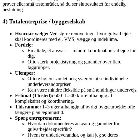
prøver eller små testområder, så du ser slutresultatet før endelig
beslutning.
4) Totalentreprise / byggeselskab
Hvornår vælge:
Ved større renoveringer hvor gulvarbejde
skal koordineres med el, VVS, vægge og indeklima.
Fordele:
Én aftale, ét ansvar — mindre koordinationsarbejde for
dig.
Ofte stærk projektstyring og garantier over flere
faggrupper.
Ulemper:
Oftere højere samlet pris; sværere at se individuelle
underleverandørpriser.
Kan være mindre fleksible på små ændringer undervejs.
Estimat (Thisted):
600–1.200 kr/m² afhængig af
kompleksitet og koordinering.
Tidsramme:
1–3 uger afhængig af øvrigt byggearbejde; ofte
længere planlægningstid.
Spørg entreprenøren:
Hvordan dokumenteres ansvar og garantier for
gulvarbejdet specifikt?
Hvem er underleverandør, og kan jeg se deres