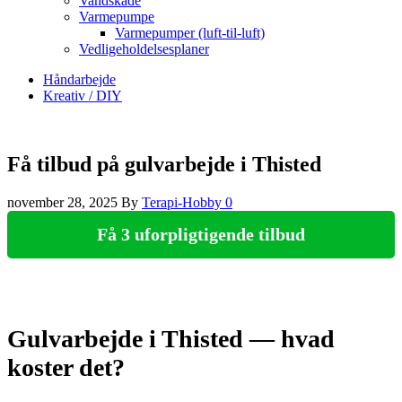
Vandskade
Varmepumpe
Varmepumper (luft-til-luft)
Vedligeholdelsesplaner
Håndarbejde
Kreativ / DIY
Få tilbud på gulvarbejde i Thisted
november 28, 2025
By
Terapi-Hobby
0
Få 3 uforpligtigende tilbud
Gulvarbejde i Thisted — hvad
koster det?