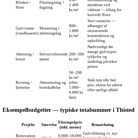
Klinker /
Fliselægning +
1.400
membran ved
fliser
fugning
kr./m²
vådrum — tillæg for
kurvede fliser.
Stor variation —
800–
afhænger af
Gulvvarme
Montering i
1.800
eksisterende
(vandbaseret)
afretningslag
kr./m²
konstruktion og
opkobling.
Nødvendigt før
mange gulvtyper;
Afretning /
Selvnivellerende
200–500
tykkelse og
beton
masse
kr./m²
underlag påvirker
prisen.
50–200
kr./m²
Små rum ofte fast
Rivning /
Afmontering og
(eller
pris; ekstra for asbest
fjernelse
bortskaffelse
1.000–
eller særligt affald.
6.000 kr.
fast)
Eksempelbudgetter — typiske totalsummer i Thisted
Eksempelpris
Projekt
Størrelse
Bemærkning
(inkl. moms)
Gulvslibning vs. nyt
Renovation
6.000–18.000