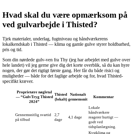
Hvad skal du være opmærksom på
ved gulvarbejde i Thisted?
Tjek materialer, underlag, fugtniveau og håndværkerens
lokalkendskab i Thisted — klima og gamle gulve styrer holdbarhed,
pris og tid.
Som din nørdede gulv-ven fra Thy (jeg har arbejdet med gulve over
hele landet) vil jeg gerne give dig det korte overblik, så du kan hyre
nogen, der gør det rigtigt første gang. Her får du både risici og
muligheder — både for det faglige arbejde og for, hvad Thisted-
specifikt kræver.
Proprietære nøgletal
Thisted
Nationalt
— “GulvTryg Thisted
Kommentar
(lokalt)
gennemsnit
2024”
Lokale
håndværkere
Gennemsnitlig svartid
2,7
4,1 dage
reagerer hurtigt —
på tilbud
dage
godt ved
tidsplanlægning.
Kystklima og