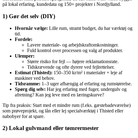
på lokal erfaring, kundedata og 150+ projekter i Nordjylland.
1) Gør det selv (DIY)
Hvornår vælge:
Lille rum, stramt budget, du har værktøj og
tid.
Fordele:
Lavere materiale- og arbejdskraftomkostninger.
Fuld kontrol over processen og valg af produkter.
Ulemper:
Større risiko for fejl — højere reklamationsrate.
Tidskrævende og ofte dyrere ved fejlrettelser.
Estimat (Thisted):
150–350 kr/m² i materialer + leje af
maskiner ved behov.
Tidsramme:
1–3 uger afhængig af erfaring og rumstørrelse.
Spørg dig selv:
Har jeg erfaring med fuger, undergulv og
afretning? Kan jeg leve med en læringskurve?
Tip fra praksis: Start med et mindre rum (f.eks. gæstebadeværelse)
som prøveprojekt, og lån eller lej specialværktøj i Thisted eller
nabobyer for at spare.
2) Lokal gulvmand eller tømrermester